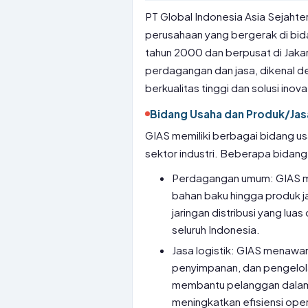
PT Global Indonesia Asia Sejahte
perusahaan yang bergerak di bida
tahun 2000 dan berpusat di Jakart
perdagangan dan jasa, dikenal 
berkualitas tinggi dan solusi ino
Bidang Usaha dan Produk/Jas
GIAS memiliki berbagai bidang u
sektor industri. Beberapa bidang
Perdagangan umum: GIAS me
bahan baku hingga produk jad
jaringan distribusi yang lu
seluruh Indonesia.
Jasa logistik: GIAS menawark
penyimpanan, dan pengelola
membantu pelanggan dalam
meningkatkan efisiensi oper