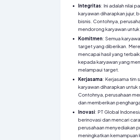
Integritas
: Ini adalah nilai 
karyawan diharapkan jujur, 
bisnis. Contohnya, perusa
mendorong karyawan untuk
Komitmen
: Semua karyawa
target yang diberikan. Mere
mencapai hasil yang terba
kepada karyawan yang menun
melampaui target.
Kerjasama
: Kerjasama tim 
karyawan diharapkan untuk 
Contohnya, perusahaan men
dan memberikan penghargaan
Inovasi
: PT Global Indones
berinovasi dan mencari cara
perusahaan menyediakan p
meningkatkan kemampuan k