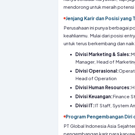
mendorong untuk meraih potensi 
Jenjang Karir dan Posisi yang 
Perusahaan ini punya berbagai po
keahlianmu. Mulai dari posisi en
untuk terus berkembang dan naik ke
Divisi Marketing & Sales:
M
Manager, Head of Marketin
Divisi Operasional:
Operati
Head of Operation
Divisi Human Resources:
H
Divisi Keuangan:
Finance S
Divisi IT:
IT Staff, System An
Program Pengembangan Diri d
PT Global Indonesia Asia Sejah
pengembangan karir para karya