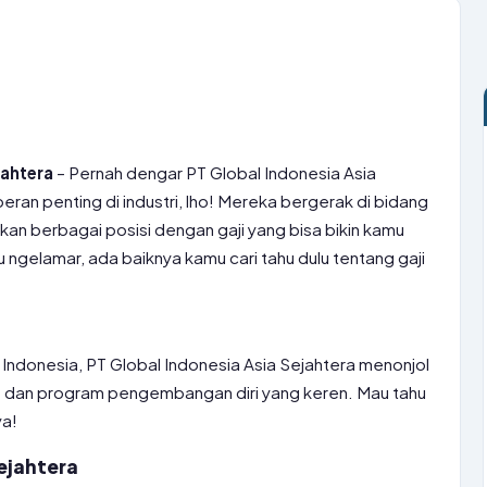
jahtera
– Pernah dengar PT Global Indonesia Asia
eran penting di industri, lho! Mereka bergerak di bidang
an berbagai posisi dengan gaji yang bisa bikin kamu
 ngelamar, ada baiknya kamu cari tahu dulu tentang gaji
 Indonesia, PT Global Indonesia Asia Sejahtera menonjol
f dan program pengembangan diri yang keren. Mau tahu
ya!
ejahtera