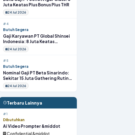
Juta Keatas Plus Bonus Plus THR
24 Jul 2026
#4
Butuh Segera
Gaji Karyawan PT Global Shinsei
Indonesia: 8 Juta Keatas
Tunjangan Komplit Uang
24 Jul 2026
Transport
#5
Butuh Segera
Nominal Gaji PT Beta Sinarindo:
Sekitar 15 Juta Gathering Rutin
Insentif Rutin
24 Jul 2026
Terbaru Lainnya
#1
Dibutuhkan
Ai Video Prompter &middot
Confidential &middot