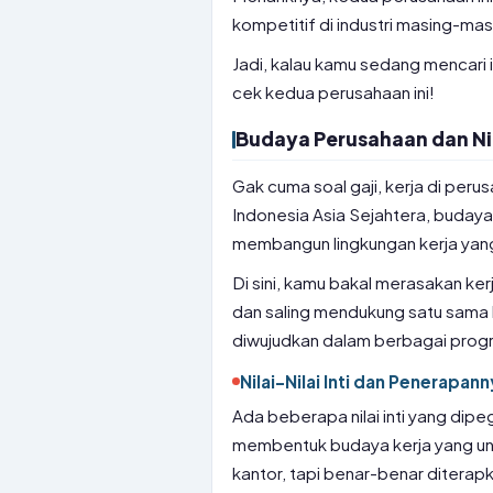
kompetitif di industri masing-mas
Jadi, kalau kamu sedang mencari i
cek kedua perusahaan ini!
Budaya Perusahaan dan Nil
Gak cuma soal gaji, kerja di peru
Indonesia Asia Sejahtera, budaya ke
membangun lingkungan kerja yang 
Di sini, kamu bakal merasakan ker
dan saling mendukung satu sama l
diwujudkan dalam berbagai progr
Nilai-Nilai Inti dan Penerapan
Ada beberapa nilai inti yang dip
membentuk budaya kerja yang unik d
kantor, tapi benar-benar diterap