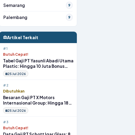
Semarang
9
Palembang
9
Artikel Terkait
#1
Butuh Cepat!
Tabel Gaji PT Yasunli Abadi Utama
Plastic: Hingga 10 Juta Bonus
Melimpah Lengkap Tunjangan
25 Jul 2026
#2
Dibutuhkan
Besaran Gaji PT X Motors
Internasional Group: Hingga 18
Juta Gym Membership Makan
25 Jul 2026
Siang
#3
Butuh Cepat!
Data Gaji PT Schott Igar Glass: 8