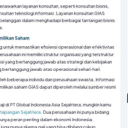
enawarkan layanan konsultan, seperti konsultan bisnis,
sultan teknologi informasi. Layanan konsultan GIAS
pelanggan dalam menghadapi berbagai tantangan bisnis
a.
milikan Saham
g untuk memastikan efisiensi operasional dan efektivitas
sahaan ini memiliki struktur organisasi yang terstruktur
si yang bertanggung jawab atas strategi dan kebijakan
bertanggung jawab atas operasional sehari-hari.
oleh beberapa individu dan perusahaan swasta. Informasi
pemilikan saham GIAS dapat diperoleh melalui sumber resmi
aji di PT Global Indonesia Asia Sejahtera, mungkin kamu
tatapangan Sejahtera
. Dua perusahaan ini punya bidang
unya peran penting dalam ekonomi Indonesia.
 juga punya skema gaji yang bisa dibilang cukup