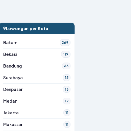
Lowongan per Kota
Batam
269
Bekasi
119
Bandung
63
Surabaya
15
Denpasar
13
Medan
12
Jakarta
11
Makassar
11