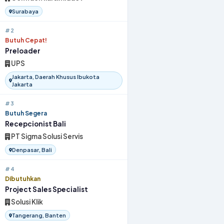
Surabaya
#2
Butuh Cepat!
Preloader
UPS
Jakarta, Daerah Khusus Ibukota
Jakarta
#3
Butuh Segera
Recepcionist Bali
PT Sigma Solusi Servis
Denpasar, Bali
#4
Dibutuhkan
Project Sales Specialist
Solusi Klik
Tangerang, Banten