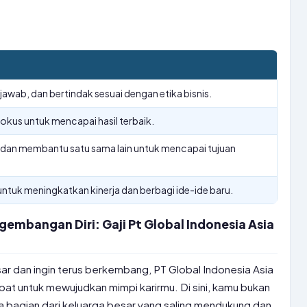
jawab, dan bertindak sesuai dengan etika bisnis.
fokus untuk mencapai hasil terbaik.
dan membantu satu sama lain untuk mencapai tujuan
untuk meningkatkan kinerja dan berbagi ide-ide baru.
embangan Diri: Gaji Pt Global Indonesia Asia
r dan ingin terus berkembang, PT Global Indonesia Asia
at untuk mewujudkan mimpi karirmu. Di sini, kamu bukan
a bagian dari keluarga besar yang saling mendukung dan