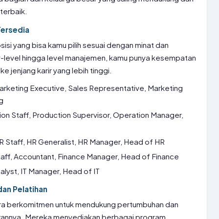
terbaik.
Tersedia
sisi yang bisa kamu pilih sesuai dengan minat dan
try-level hingga level manajemen, kamu punya kesempatan
 jenjang karir yang lebih tinggi.
arketing Executive, Sales Representative, Marketing
g
on Staff, Production Supervisor, Operation Manager,
R Staff, HR Generalist, HR Manager, Head of HR
taff, Accountant, Finance Manager, Head of Finance
alyst, IT Manager, Head of IT
an Pelatihan
tera berkomitmen untuk mendukung pertumbuhan dan
wannya. Mereka menyediakan berbagai program