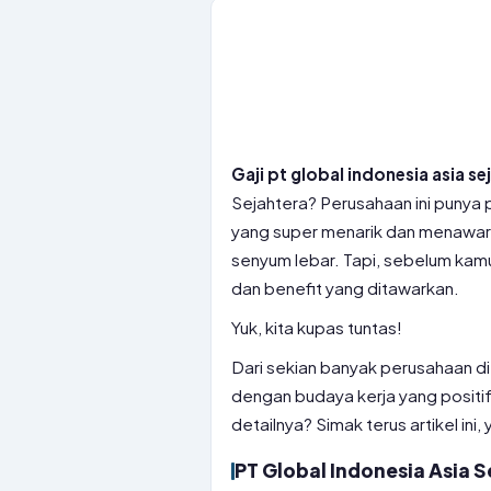
Gaji pt global indonesia asia se
Sejahtera? Perusahaan ini punya p
yang super menarik dan menawark
senyum lebar. Tapi, sebelum kamu
dan benefit yang ditawarkan.
Yuk, kita kupas tuntas!
Dari sekian banyak perusahaan di
dengan budaya kerja yang positi
detailnya? Simak terus artikel ini, 
PT Global Indonesia Asia S