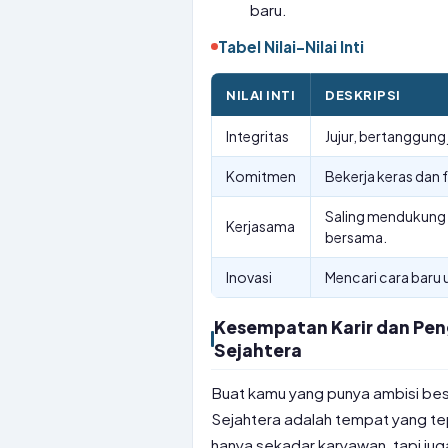
baru.
Tabel Nilai-Nilai Inti
NILAI INTI
DESKRIPSI
Integritas
Jujur, bertanggung 
Komitmen
Bekerja keras dan 
Saling mendukung 
Kerjasama
bersama.
Inovasi
Mencari cara baru 
Kesempatan Karir dan Peng
Sejahtera
Buat kamu yang punya ambisi besa
Sejahtera adalah tempat yang tep
hanya sekadar karyawan, tapi jug