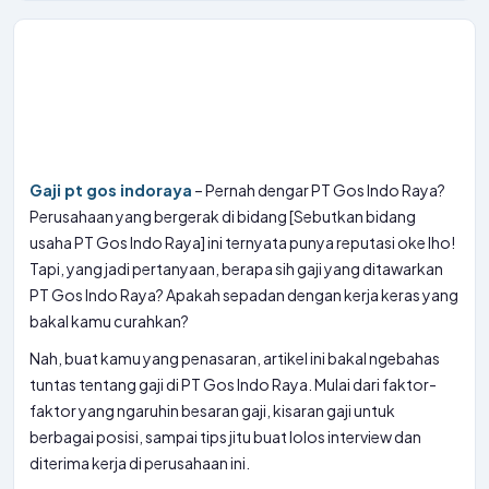
Gaji pt gos indoraya
– Pernah dengar PT Gos Indo Raya?
Perusahaan yang bergerak di bidang [Sebutkan bidang
usaha PT Gos Indo Raya] ini ternyata punya reputasi oke lho!
Tapi, yang jadi pertanyaan, berapa sih gaji yang ditawarkan
PT Gos Indo Raya? Apakah sepadan dengan kerja keras yang
bakal kamu curahkan?
Nah, buat kamu yang penasaran, artikel ini bakal ngebahas
tuntas tentang gaji di PT Gos Indo Raya. Mulai dari faktor-
faktor yang ngaruhin besaran gaji, kisaran gaji untuk
berbagai posisi, sampai tips jitu buat lolos interview dan
diterima kerja di perusahaan ini.