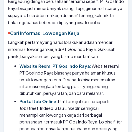
Bergabung dengan perusahaan ternama seperti PT Gos Indo
Raya bisa jadi mimpi banyak orang. Tapi, gimana sih caranya
supaya lo bisa diterima kerja di sana? Tenang, kali ini kita
bakal ngebahas beberapa tips yang bisa lo coba.
Cari Informasi Lowongan Kerja
Langkah pertama yang harus lo lakukan adalah mencari
informasi lowongan kerja di PT Gos Indo Raya. Gak usah
panik, banyak sumber yang bisa lo manfaatkan.
Website Resmi PT Gos Indo Raya:
Website resmi
PT Gos Indo Raya biasanya punya halaman khusus
untuk lowongan kerja. Di sana, lo bisa menemukan
informasi lengkap tentang posisi yang sedang
dibutuhkan, persyaratan, dan cara melamar.
Portal Job Online:
Platform job online seperti
Jobstreet, Indeed, atau LinkedIn seringkali
menampilkan lowongan kerja dari berbagai
perusahaan, termasuk PT Gos Indo Raya. Lo bisa filter
pencarian berdasarkan perusahaan dan posisi yang