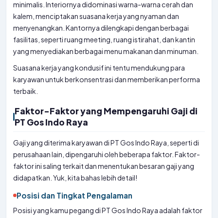
minimalis. Interiornya didominasi warna-warna cerah dan
kalem, menciptakan suasana kerja yang nyaman dan
menyenangkan. Kantornya dilengkapi dengan berbagai
fasilitas, seperti ruang meeting, ruang istirahat, dan kantin
yang menyediakan berbagai menu makanan dan minuman.
Suasana kerja yang kondusif ini tentu mendukung para
karyawan untuk berkonsentrasi dan memberikan performa
terbaik.
Faktor-Faktor yang Mempengaruhi Gaji di
PT Gos Indo Raya
Gaji yang diterima karyawan di PT Gos Indo Raya, seperti di
perusahaan lain, dipengaruhi oleh beberapa faktor. Faktor-
faktor ini saling terkait dan menentukan besaran gaji yang
didapatkan. Yuk, kita bahas lebih detail!
Posisi dan Tingkat Pengalaman
Posisi yang kamu pegang di PT Gos Indo Raya adalah faktor