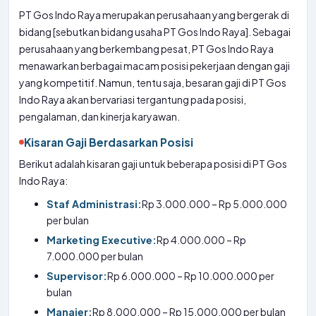
PT Gos Indo Raya merupakan perusahaan yang bergerak di
bidang [sebutkan bidang usaha PT Gos Indo Raya]. Sebagai
perusahaan yang berkembang pesat, PT Gos Indo Raya
menawarkan berbagai macam posisi pekerjaan dengan gaji
yang kompetitif. Namun, tentu saja, besaran gaji di PT Gos
Indo Raya akan bervariasi tergantung pada posisi,
pengalaman, dan kinerja karyawan.
Kisaran Gaji Berdasarkan Posisi
Berikut adalah kisaran gaji untuk beberapa posisi di PT Gos
Indo Raya:
Staf Administrasi:
Rp 3.000.000 – Rp 5.000.000
per bulan
Marketing Executive:
Rp 4.000.000 – Rp
7.000.000 per bulan
Supervisor:
Rp 6.000.000 – Rp 10.000.000 per
bulan
Manajer:
Rp 8.000.000 – Rp 15.000.000 per bulan