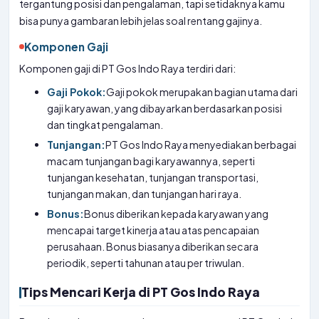
tergantung posisi dan pengalaman, tapi setidaknya kamu
bisa punya gambaran lebih jelas soal rentang gajinya.
Komponen Gaji
Komponen gaji di PT Gos Indo Raya terdiri dari:
Gaji Pokok:
Gaji pokok merupakan bagian utama dari
gaji karyawan, yang dibayarkan berdasarkan posisi
dan tingkat pengalaman.
Tunjangan:
PT Gos Indo Raya menyediakan berbagai
macam tunjangan bagi karyawannya, seperti
tunjangan kesehatan, tunjangan transportasi,
tunjangan makan, dan tunjangan hari raya.
Bonus:
Bonus diberikan kepada karyawan yang
mencapai target kinerja atau atas pencapaian
perusahaan. Bonus biasanya diberikan secara
periodik, seperti tahunan atau per triwulan.
Tips Mencari Kerja di PT Gos Indo Raya