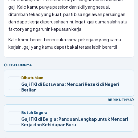
gaji! Kalo kamu punya passion dan skill yang sesuai,
ditambah tekad yang kuat, pasti bisa ngelawan persaingan
dan dapet kerja di perusahaan ini. Ingat, gaji cuma salah satu
faktor yang ngaruhin kepuasan kerja.
Kalo kamu bener-bener suka sama pekerjaan yang kamu
kerjain, gaji yang kamu dapet bakal terasa lebih berarti!
SEBELUMNYA
Dibutuhkan
Gaji TKI di Botswana: Mencari Rezeki di Negeri
Berlian
BERIKUTNYA
Butuh Segera
Gaji TKI di Belgia: Panduan Lengkap untuk Mencari
Kerja dan Kehidupan Baru