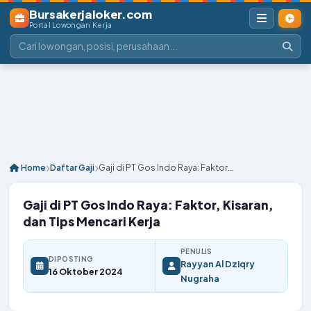
Bursakerjaloker.com
Portal Lowongan Kerja
Home
Daftar Gaji
Gaji di PT Gos Indo Raya: Faktor...
Gaji di PT Gos Indo Raya: Faktor, Kisaran,
dan Tips Mencari Kerja
PENULIS
DIPOSTING
Rayyan Al Dziqry
16 Oktober 2024
Nugraha