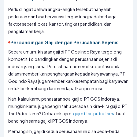
Perlu diingat bahwa angka-angka tersebut hanyalah
perkiraan dan bisa bervariasi tergantung pada berbagai
faktor seperti lokasi kantor, tingkat pendidikan, dan
pengalaman kerja.
Perbandingan Gaji dengan Perusahaan Sejenis
Secara umum, kisaran gaji di PT Gos Indo Raya tergolong
kompetitif dibandingkan dengan perusahaan sejenis di
industri yang sama. Perusahaan ini memiliki reputasi baik
dalam memberikan penghargaan kepada karyawannya. PT
Gos Indo Raya juga memberikan kesempatan bagi karyawan
untuk berkembang dan mendapatkan promosi.
Nah, kalau kamu penasaran soal gaji di PT GOS Indoraya,
mungkin kamu juga pengin tahu berapa sih kira-kira gaji di PT
Tan Putra Tama? Coba cek aja di
gaji pt tan putra tama
buat
bandingin sama gaji di PT GOS Indoraya.
Memang sih, gaji di kedua perusahaan ini bisa beda-beda