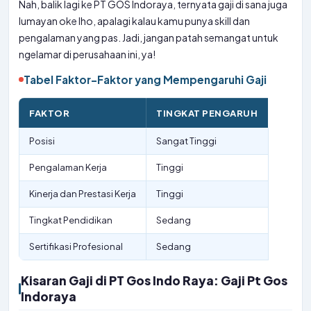
Nah, balik lagi ke PT GOS Indoraya, ternyata gaji di sana juga
lumayan oke lho, apalagi kalau kamu punya skill dan
pengalaman yang pas. Jadi, jangan patah semangat untuk
ngelamar di perusahaan ini, ya!
Tabel Faktor-Faktor yang Mempengaruhi Gaji
FAKTOR
TINGKAT PENGARUH
Posisi
Sangat Tinggi
Pengalaman Kerja
Tinggi
Kinerja dan Prestasi Kerja
Tinggi
Tingkat Pendidikan
Sedang
Sertifikasi Profesional
Sedang
Kisaran Gaji di PT Gos Indo Raya: Gaji Pt Gos
Indoraya