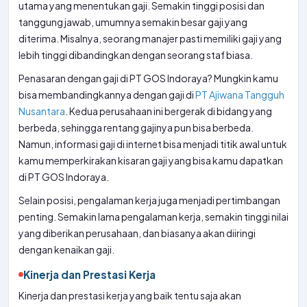
utama yang menentukan gaji. Semakin tinggi posisi dan
tanggung jawab, umumnya semakin besar gaji yang
diterima. Misalnya, seorang manajer pasti memiliki gaji yang
lebih tinggi dibandingkan dengan seorang staf biasa.
Penasaran dengan gaji di PT GOS Indoraya? Mungkin kamu
bisa membandingkannya dengan gaji di
PT Ajiwana Tangguh
Nusantara
. Kedua perusahaan ini bergerak di bidang yang
berbeda, sehingga rentang gajinya pun bisa berbeda.
Namun, informasi gaji di internet bisa menjadi titik awal untuk
kamu memperkirakan kisaran gaji yang bisa kamu dapatkan
di PT GOS Indoraya.
Selain posisi, pengalaman kerja juga menjadi pertimbangan
penting. Semakin lama pengalaman kerja, semakin tinggi nilai
yang diberikan perusahaan, dan biasanya akan diiringi
dengan kenaikan gaji.
Kinerja dan Prestasi Kerja
Kinerja dan prestasi kerja yang baik tentu saja akan