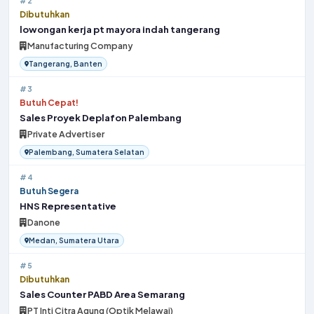
#2
Dibutuhkan
lowongan kerja pt mayora indah tangerang
Manufacturing Company
Tangerang, Banten
#3
Butuh Cepat!
Sales Proyek Deplafon Palembang
Private Advertiser
Palembang, Sumatera Selatan
#4
Butuh Segera
HNS Representative
Danone
Medan, Sumatera Utara
#5
Dibutuhkan
Sales Counter PABD Area Semarang
PT Inti Citra Agung (Optik Melawai)