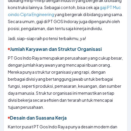
dibilang mirip-mirip dengan industri yang bergerak di bidang
konstruksi lainnya. Sebagai contoh, bisa cek aja
gaji PT Muc
oindo Cipta Engineering
yang bergerak di bidang yang sama.
Secara umum, gaji di PT GOS Indoray juga dipengaruhi oleh
posisi, pengalaman, dan tentu saja kinerja individu.
Jadi, siap-siap raih potensi terbaikmu, ya!
Jumlah Karyawan dan Struktur Organisasi
PT Gos Indo Raya merupakan perusahaan yang cukup besar,
dengan jumlah karyawan yang mencapai ribuan orang.
Mereka punya struktur organisasi yang rapi, dengan
berbagai divisi yang bertanggung jawab untuk berbagai
fungsi, seperti produksi, pemasaran, keuangan, dan sumber
daya manusia. Struktur organisasi ini memastikan setiap
divisi bekerja secara efisien dan terarah untuk mencapai
tujuan perusahaan.
Desain dan Suasana Kerja
Kantor pusat PT Gos Indo Raya punya desain modern dan