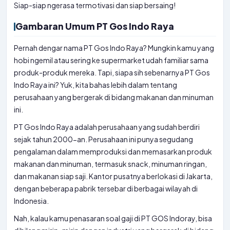
Siap-siap ngerasa termotivasi dan siap bersaing!
Gambaran Umum PT Gos Indo Raya
Pernah dengar nama PT Gos Indo Raya? Mungkin kamu yang
hobi ngemil atau sering ke supermarket udah familiar sama
produk-produk mereka. Tapi, siapa sih sebenarnya PT Gos
Indo Raya ini? Yuk, kita bahas lebih dalam tentang
perusahaan yang bergerak di bidang makanan dan minuman
ini.
PT Gos Indo Raya adalah perusahaan yang sudah berdiri
sejak tahun 2000-an. Perusahaan ini punya segudang
pengalaman dalam memproduksi dan memasarkan produk
makanan dan minuman, termasuk snack, minuman ringan,
dan makanan siap saji. Kantor pusatnya berlokasi di Jakarta,
dengan beberapa pabrik tersebar di berbagai wilayah di
Indonesia.
Nah, kalau kamu penasaran soal gaji di PT GOS Indoray, bisa