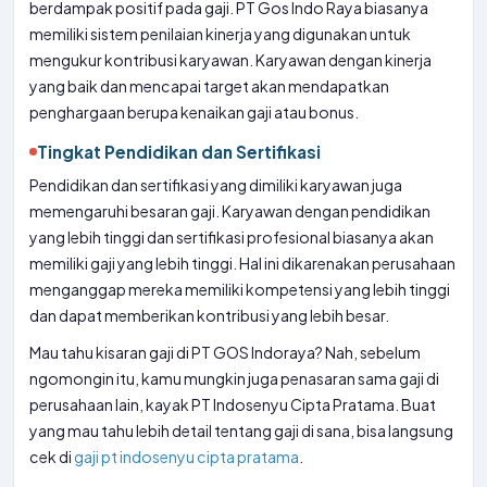
berdampak positif pada gaji. PT Gos Indo Raya biasanya
memiliki sistem penilaian kinerja yang digunakan untuk
mengukur kontribusi karyawan. Karyawan dengan kinerja
yang baik dan mencapai target akan mendapatkan
penghargaan berupa kenaikan gaji atau bonus.
Tingkat Pendidikan dan Sertifikasi
Pendidikan dan sertifikasi yang dimiliki karyawan juga
memengaruhi besaran gaji. Karyawan dengan pendidikan
yang lebih tinggi dan sertifikasi profesional biasanya akan
memiliki gaji yang lebih tinggi. Hal ini dikarenakan perusahaan
menganggap mereka memiliki kompetensi yang lebih tinggi
dan dapat memberikan kontribusi yang lebih besar.
Mau tahu kisaran gaji di PT GOS Indoraya? Nah, sebelum
ngomongin itu, kamu mungkin juga penasaran sama gaji di
perusahaan lain, kayak PT Indosenyu Cipta Pratama. Buat
yang mau tahu lebih detail tentang gaji di sana, bisa langsung
cek di
gaji pt indosenyu cipta pratama
.