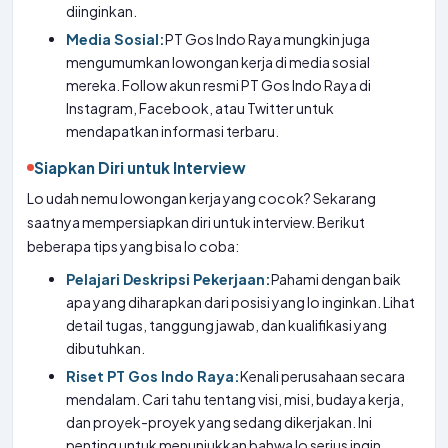
diinginkan.
Media Sosial:
PT Gos Indo Raya mungkin juga
mengumumkan lowongan kerja di media sosial
mereka. Follow akun resmi PT Gos Indo Raya di
Instagram, Facebook, atau Twitter untuk
mendapatkan informasi terbaru.
Siapkan Diri untuk Interview
Lo udah nemu lowongan kerja yang cocok? Sekarang
saatnya mempersiapkan diri untuk interview. Berikut
beberapa tips yang bisa lo coba:
Pelajari Deskripsi Pekerjaan:
Pahami dengan baik
apa yang diharapkan dari posisi yang lo inginkan. Lihat
detail tugas, tanggung jawab, dan kualifikasi yang
dibutuhkan.
Riset PT Gos Indo Raya:
Kenali perusahaan secara
mendalam. Cari tahu tentang visi, misi, budaya kerja,
dan proyek-proyek yang sedang dikerjakan. Ini
penting untuk menunjukkan bahwa lo serius ingin