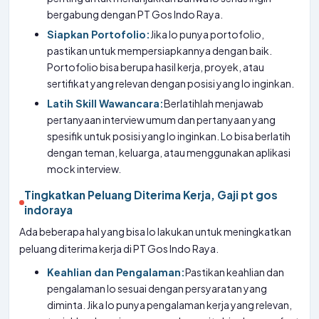
bergabung dengan PT Gos Indo Raya.
Siapkan Portofolio:
Jika lo punya portofolio,
pastikan untuk mempersiapkannya dengan baik.
Portofolio bisa berupa hasil kerja, proyek, atau
sertifikat yang relevan dengan posisi yang lo inginkan.
Latih Skill Wawancara:
Berlatihlah menjawab
pertanyaan interview umum dan pertanyaan yang
spesifik untuk posisi yang lo inginkan. Lo bisa berlatih
dengan teman, keluarga, atau menggunakan aplikasi
mock interview.
Tingkatkan Peluang Diterima Kerja, Gaji pt gos
indoraya
Ada beberapa hal yang bisa lo lakukan untuk meningkatkan
peluang diterima kerja di PT Gos Indo Raya.
Keahlian dan Pengalaman:
Pastikan keahlian dan
pengalaman lo sesuai dengan persyaratan yang
diminta. Jika lo punya pengalaman kerja yang relevan,