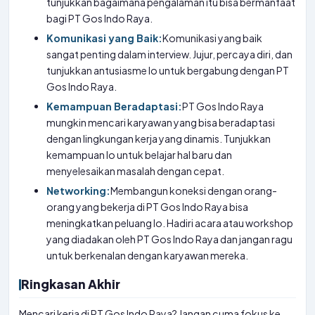
tunjukkan bagaimana pengalaman itu bisa bermanfaat
bagi PT Gos Indo Raya.
Komunikasi yang Baik:
Komunikasi yang baik
sangat penting dalam interview. Jujur, percaya diri, dan
tunjukkan antusiasme lo untuk bergabung dengan PT
Gos Indo Raya.
Kemampuan Beradaptasi:
PT Gos Indo Raya
mungkin mencari karyawan yang bisa beradaptasi
dengan lingkungan kerja yang dinamis. Tunjukkan
kemampuan lo untuk belajar hal baru dan
menyelesaikan masalah dengan cepat.
Networking:
Membangun koneksi dengan orang-
orang yang bekerja di PT Gos Indo Raya bisa
meningkatkan peluang lo. Hadiri acara atau workshop
yang diadakan oleh PT Gos Indo Raya dan jangan ragu
untuk berkenalan dengan karyawan mereka.
Ringkasan Akhir
Mencari kerja di PT Gos Indo Raya? Jangan cuma fokus ke