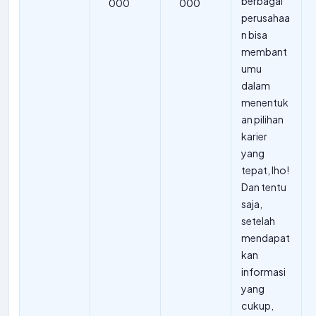
berbagai
000
000
perusahaa
n bisa
membant
umu
dalam
menentuk
an pilihan
karier
yang
tepat, lho!
Dan tentu
saja,
setelah
mendapat
kan
informasi
yang
cukup,