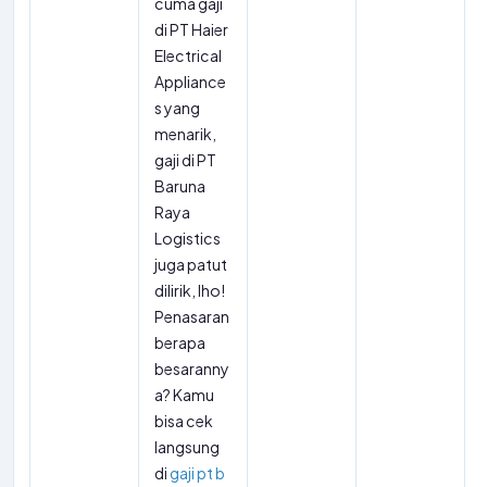
cuma gaji
di PT Haier
Electrical
Appliance
s yang
menarik,
gaji di PT
Baruna
Raya
Logistics
juga patut
dilirik, lho!
Penasaran
berapa
besaranny
a? Kamu
bisa cek
langsung
di
gaji pt b