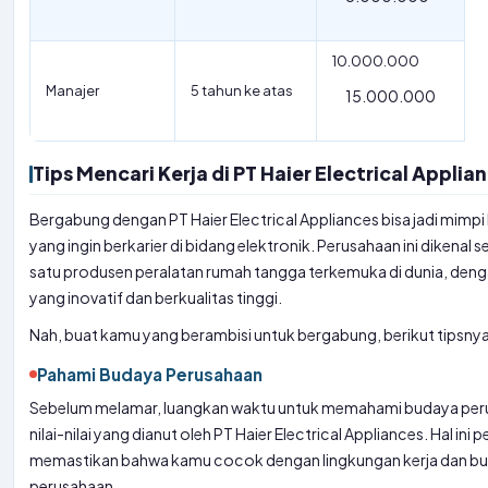
10.000.000
Manajer
5 tahun ke atas
15.000.000
Tips Mencari Kerja di PT Haier Electrical Applia
Bergabung dengan PT Haier Electrical Appliances bisa jadi mimp
yang ingin berkarier di bidang elektronik. Perusahaan ini dikenal s
satu produsen peralatan rumah tangga terkemuka di dunia, den
yang inovatif dan berkualitas tinggi.
Nah, buat kamu yang berambisi untuk bergabung, berikut tipsnya
Pahami Budaya Perusahaan
Sebelum melamar, luangkan waktu untuk memahami budaya per
nilai-nilai yang dianut oleh PT Haier Electrical Appliances. Hal ini 
memastikan bahwa kamu cocok dengan lingkungan kerja dan b
perusahaan.