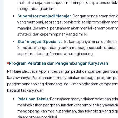
melihat kinerja, kemampuan memimpin, dan potensi untuk
mengembangkan tim.
Supervisor menjadi Manajer:
Dengan pengalaman dan
yang mumpuni, seorang supervisor bisa dipromosikan men
manajer. Biasanya, perusahaan akan menilai kemampuan ma
strategi, dan kepemimpinan yang dimiliki.
Staf menjadi Spesialis:
Jika kamu punya minat dan keahl
kamu bisa mengembangkan karir sebagai spesialis di bidan
seperti marketing, finance, atau engineering.
Program Pelatihan dan Pengembangan Karyawan
PT Haier Electrical Appliances sangat peduli dengan pengemba
karyawannya. Perusahaan ini menyediakan berbagai program pel
pengembangan yang dirancang untuk meningkatkan kompetens
kapabilitas karyawan.
Pelatihan Teknis:
Perusahaan menyediakan pelatihan tekn
meningkatkan pengetahuan dan keterampilan karyawan d
mengoperasikan mesin, peralatan, dan teknologi yang di
dalam proses produksi.