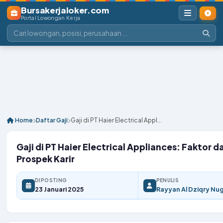
Bursakerjaloker.com
Portal Lowongan Kerja
Home
Daftar Gaji
Gaji di PT Haier Electrical Appl...
Gaji di PT Haier Electrical Appliances: Faktor d
Prospek Karir
DIPOSTING
PENULIS
23 Januari 2025
Rayyan Al Dziqry Nu