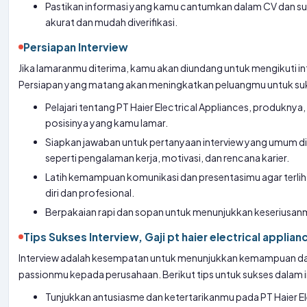
Pastikan informasi yang kamu cantumkan dalam CV dan su
akurat dan mudah diverifikasi.
Persiapan Interview
Jika lamaranmu diterima, kamu akan diundang untuk mengikuti in
Persiapan yang matang akan meningkatkan peluangmu untuk su
Pelajari tentang PT Haier Electrical Appliances, produknya,
posisinya yang kamu lamar.
Siapkan jawaban untuk pertanyaan interview yang umum di
seperti pengalaman kerja, motivasi, dan rencana karier.
Latih kemampuan komunikasi dan presentasimu agar terli
diri dan profesional.
Berpakaian rapi dan sopan untuk menunjukkan keseriusan
Tips Sukses Interview, Gaji pt haier electrical applian
Interview adalah kesempatan untuk menunjukkan kemampuan d
passionmu kepada perusahaan. Berikut tips untuk sukses dalam i
Tunjukkan antusiasme dan ketertarikanmu pada PT Haier El