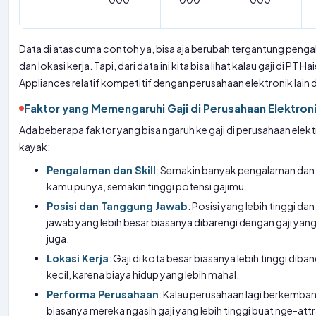
Data di atas cuma contoh ya, bisa aja berubah tergantung pengal
dan lokasi kerja. Tapi, dari data ini kita bisa lihat kalau gaji di PT Ha
Appliances relatif kompetitif dengan perusahaan elektronik lain d
Faktor yang Memengaruhi Gaji di Perusahaan Elektron
Ada beberapa faktor yang bisa ngaruh ke gaji di perusahaan elekt
kayak:
Pengalaman dan Skill
: Semakin banyak pengalaman dan s
kamu punya, semakin tinggi potensi gajimu.
Posisi dan Tanggung Jawab
: Posisi yang lebih tinggi d
jawab yang lebih besar biasanya dibarengi dengan gaji yang 
juga.
Lokasi Kerja
: Gaji di kota besar biasanya lebih tinggi diba
kecil, karena biaya hidup yang lebih mahal.
Performa Perusahaan
: Kalau perusahaan lagi berkemba
biasanya mereka ngasih gaji yang lebih tinggi buat nge-att