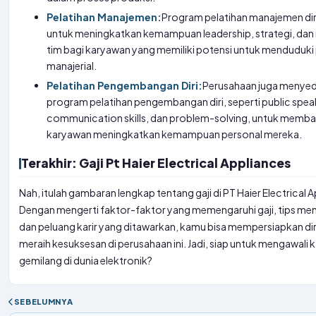
Pelatihan Manajemen:
Program pelatihan manajemen d
untuk meningkatkan kemampuan leadership, strategi, da
tim bagi karyawan yang memiliki potensi untuk menduduki 
manajerial.
Pelatihan Pengembangan Diri:
Perusahaan juga menye
program pelatihan pengembangan diri, seperti public spea
communication skills, dan problem-solving, untuk memb
karyawan meningkatkan kemampuan personal mereka.
Terakhir: Gaji Pt Haier Electrical Appliances
Nah, itulah gambaran lengkap tentang gaji di PT Haier Electrical 
Dengan mengerti faktor-faktor yang memengaruhi gaji, tips menc
dan peluang karir yang ditawarkan, kamu bisa mempersiapkan dir
meraih kesuksesan di perusahaan ini. Jadi, siap untuk mengawali k
gemilang di dunia elektronik?
SEBELUMNYA