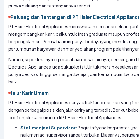
punya peluang dan tantangannya sendiri.
Peluang dan Tantangan di PT Haier Electrical Applianc
PT Haier Electrical Appliances menawarkan berbagai peluang un
mengembangkan karir, baik untuk fresh graduate maupun profes
berpengalaman. Perusahaan ini punya budaya yang mendukung
pertumbuhan karyawan dan menyediakan program pelatihan ya
Namun, seperti halnya di perusahaan besar lainnya, persaingan di
Electrical Appliances juga cukup ketat. Untuk meraih kesuksesan
punya dedikasi tinggi, semangat belajar, dan kemampuan berada
baik.
Jalur Karir Umum
PT Haier Electrical Appliances punya struktur organisasi yang ter
dengan berbagai posisi dan jalur karir yang tersedia. Berikut beb
contoh jalur karir umum di PT Haier Electrical Appliances:
Staf menjadi Supervisor:
Bagi staf yang berprestasi, pe
naik menjadi supervisor sangat terbuka. Biasanya, perusa