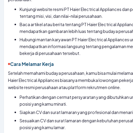
Kunjungi website resmi PT Haier Electrical Appliances dan pe
tentang misi, visi, dan nilai-nilai perusahaan.
Baca artikel atau berita tentang PT Haier Electrical Applia
mendapatkan gambaran lebih luas tentang budaya perusa
Hubungi mantan karyawan PT Haier Electrical Appliances u
mendapatkan informasi langsung tentang pengalaman me
bekerja di perusahaan tersebut.
Cara Melamar Kerja
Setelah memahami budaya perusahaan, kamu bisa mulai melamar 
Haier Electrical Appliances biasanya membuka lowongan pekerja
website resmi perusahaan atau platform rekrutmen online.
Perhatikan dengan cermat persyaratan yang dibutuhkan un
posisi yang kamu minati.
Siapkan CV dan surat lamaran yang profesional dan menari
Sesuaikan CV dan surat lamaran dengan kebutuhan perusa
posisi yang kamu lamar.