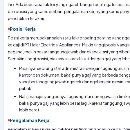
lho. Ada beberapa faktor yang ngaruh banget buat ngatur besar
dari posisi yang kamu emban, pengalaman kerja yang kamu puny
pendidikan terakhir.
Posisi Kerja
Posisi kerja merupakan salah satu faktor paling penting yang ng
ke gaji di PT Haier Electrical Appliances. Makin tinggi posisi yang
pegang, makin besar tanggung jawab dan ekspektasi yang diberi
Semakin tinggi posisi, biasanya akan diikuti dengan gaji yang lebi
Misalnya, seorang staf administrasi dengan tugas ngurusin 
kantor dan dokumen, bakal punya gaji yang berbeda denga
yang bertanggung jawab ngecek dan ngebenerin mesin-me
pabrik.
Nah, manajer yang punya tugas ngatur dan ngawasin tim ker
bakal punya gaji yang lebih besar lagi, karena tanggung ja
lebih berat.
Pengalaman Kerja
Pengalaman kerja juga jadi faktor penting yang ngaruh ke gaji. S