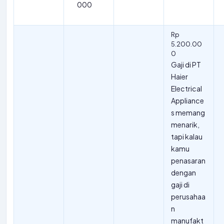
000
Rp
5.200.00
0
Gaji di PT
Haier
Electrical
Appliance
s memang
menarik,
tapi kalau
kamu
penasaran
dengan
gaji di
perusahaa
n
manufakt