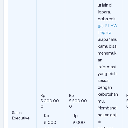
ur lain di
Jepara,
coba cek
gaji PT HW
I Jepara
.
Siapa tahu
kamu bisa
menemuk
an
informasi
yang lebih
sesuai
dengan
kebutuhan
Rp
Rp
mu.
5.000.00
5.500.00
0
0
Membandi
Sales
ngkan gaji
Rp
Rp
Executive
di
8.000.
9.000.