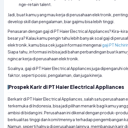
nge-retain talent.
Jadi, buat kamu yang mau kerja di perusahaan elektronik, pentin
develop skill dan pengalaman, biar gajimu bisa lebih tinggi.
Penasaran dengan gaji di PT Haier Electrical Appliances? Kira-kir
besar ya? Kalau kamu pengin tahu lebih banyak soal gaji di perus
elektronik, kamu bisa cek juga informasi mengenai
gaji PT Nichir
Siapa tahu, informasi ini bisa jadi bahan perbandingan buat kamu 
ngincar kerja di perusahaan elektronik.
Soalnya, gaji di PT Haier Electrical Appliances juga dipengaruhi 
faktor, seperti posisi, pengalaman, dan juga kinerja.
Prospek Karir di PT Haier Electrical Appliances
Berkarir di PT Haier Electrical Appliances, salah satu perusahaan 
terkemuka di Indonesia, bisa jadi pilihan menarik bagi kamu yang
ambisi di bidang ini. Perusahaan ini dikenal dengan produk-produ
berkualitas tinggi dan komitmennya terhadap pengembangan k
Namun, seperti halnya di perusahaan lainnya, membangun karir di 