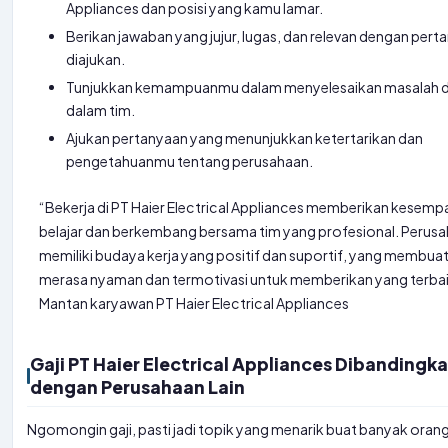
Appliances dan posisi yang kamu lamar.
Berikan jawaban yang jujur, lugas, dan relevan dengan per
diajukan.
Tunjukkan kemampuanmu dalam menyelesaikan masalah d
dalam tim.
Ajukan pertanyaan yang menunjukkan ketertarikan dan
pengetahuanmu tentang perusahaan.
“Bekerja di PT Haier Electrical Appliances memberikan kesemp
belajar dan berkembang bersama tim yang profesional. Perusah
memiliki budaya kerja yang positif dan suportif, yang membua
merasa nyaman dan termotivasi untuk memberikan yang terbai
Mantan karyawan PT Haier Electrical Appliances
Gaji PT Haier Electrical Appliances Dibandingk
dengan Perusahaan Lain
Ngomongin gaji, pasti jadi topik yang menarik buat banyak oran