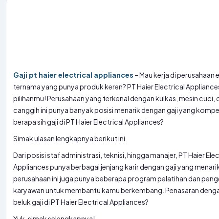
Gaji pt haier electrical appliances
– Mau kerja di perusahaan 
ternama yang punya produk keren? PT Haier Electrical Appliances 
pilihanmu! Perusahaan yang terkenal dengan kulkas, mesin cuci,
canggih ini punya banyak posisi menarik dengan gaji yang kompeti
berapa sih gaji di PT Haier Electrical Appliances?
Simak ulasan lengkapnya berikut ini.
Dari posisi staf administrasi, teknisi, hingga manajer, PT Haier Elec
Appliances punya berbagai jenjang karir dengan gaji yang menarik.
perusahaan ini juga punya beberapa program pelatihan dan pe
karyawan untuk membantu kamu berkembang. Penasaran denga
beluk gaji di PT Haier Electrical Appliances?
Yuk, simak selengkapnya!