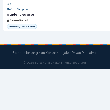
#5
Butuh Segera
Student Advisor
Seven Retail
Bekasi, Jawa Barat
Beranda
Tentang Kami
Kontak
Kebijakan Privasi
Disclaimer
© 2026 Bursakerjaloker. All Rights Reserved.