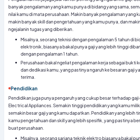
banyak pengalaman yang kamu punya di bidang yang sama, sema
nilai kamu di mata perusahaan. Makin banyak pengalaman yang 
makin banyak skill dan pengetahuan yang kamu punya, dan maki
ngejalanin tugas yang diberikan.
Misalnya, seorang teknisi dengan pengalaman 5 tahun di b
elektronik, biasanya bakal punya gaji yang lebih tinggi diba
dengan pengalaman 1 tahun.
Perusahaan bakal ngeliat pengalaman kerja sebagai bukt
dan dedikasi kamu, yang pastinya ngaruh ke besaran gaji 
terima.
Pendidikan
Pendidikan juga punya pengaruh yang cukup besar terhadap gaji d
Electrical Appliances. Semakin tinggi pendidikan yang kamu milik
semakin besar gaji yang kamu dapatkan. Pendidikan yang lebih ti
kamu pengetahuan dan skill yang lebih spesifik, yang pastinya b
buat perusahaan.
Misalnya, seorang sarjana teknik elektro biasanya bakal pu