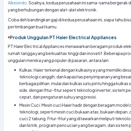
Alkesindo
. Soalnya, kedua perusahaan ini sama-sama bergerak d
yang berhubungan dengan alat-alat elektronik.
Coba deh bandingkan gaji di kedua perusahaan ini, siapa tahu bisa
pertimbangan buat kamu.
Produk Unggulan PT Haier Electrical Appliances
PT Haier Electrical Appliances menawarkan beragam produk elek
rumah tangga yang berkualitas tinggi dan inovatif. Beberapa pr
unggulan mereka yang populer di pasaran, antara lain:
Kulkas: Haier terkenal dengan kulkasnya yang memiliki des
teknologi canggih, dan kapasitas penyimpanan yang besar
berbagai pilihan, mulai dari kulkas satu pintu hingga kulkas
side, dengan fitur-fitur seperti teknologi inverter, sistem 
cepat, dan pengaturan suhu yang presisi.
Mesin Cuci: Mesin cuci Haier hadir dengan beragam model 
teknologi, seperti mesin cuci bukaan atas, bukaan depan, 
cuci 2 tabung. Fitur-fitur yang ditawarkan meliputi teknolo
dan listrik, program pencucian yang beragam, dan sistem