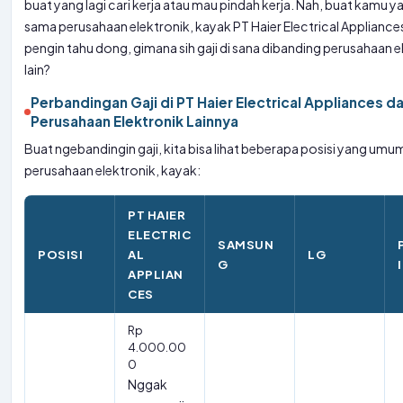
buat yang lagi cari kerja atau mau pindah kerja. Nah, buat kamu ya
sama perusahaan elektronik, kayak PT Haier Electrical Appliances
pengin tahu dong, gimana sih gaji di sana dibanding perusahaan e
lain?
Perbandingan Gaji di PT Haier Electrical Appliances d
Perusahaan Elektronik Lainnya
Buat ngebandingin gaji, kita bisa lihat beberapa posisi yang umum
perusahaan elektronik, kayak:
PT HAIER
ELECTRIC
SAMSUN
POSISI
AL
LG
G
APPLIAN
CES
Rp
4.000.00
0
Nggak