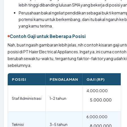
lebih tinggi dibanding lulusan SMA yang bekerja di posisi y
Perusahaan bakal ngeliat pendidikan sebagai bukti kema
potensi kamu untuk berkembang, dan itu bakal ngaruh ke b
yang kamu terima.
Contoh Gaji untuk Beberapa Posisi
Nah, buat ngasih gambaran lebih jelas, nih contoh kisaran gaji u
posisi di PT Haier Electrical Appliances. Ingat ya, ini cuma contoh
berubah sewaktu-waktu, tergantung faktor-faktor yang udah ki
sebelumnya.
POSISI
PENGALAMAN
GAJI (RP)
4.000.000
Staf Administrasi
1-2 tahun
5.000.000
6.000.000
Teknisi
3-5 tahun
8.000.000