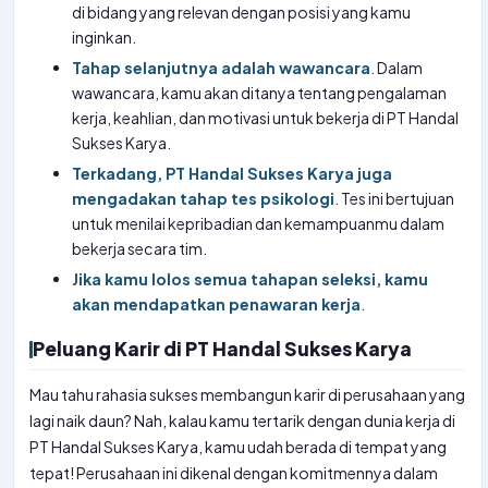
di bidang yang relevan dengan posisi yang kamu
inginkan.
Tahap selanjutnya adalah wawancara
. Dalam
wawancara, kamu akan ditanya tentang pengalaman
kerja, keahlian, dan motivasi untuk bekerja di PT Handal
Sukses Karya.
Terkadang, PT Handal Sukses Karya juga
mengadakan tahap tes psikologi
. Tes ini bertujuan
untuk menilai kepribadian dan kemampuanmu dalam
bekerja secara tim.
Jika kamu lolos semua tahapan seleksi, kamu
akan mendapatkan penawaran kerja
.
Peluang Karir di PT Handal Sukses Karya
Mau tahu rahasia sukses membangun karir di perusahaan yang
lagi naik daun? Nah, kalau kamu tertarik dengan dunia kerja di
PT Handal Sukses Karya, kamu udah berada di tempat yang
tepat! Perusahaan ini dikenal dengan komitmennya dalam