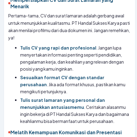
Menarik
Pertama-tama, CV dan surat lamaran adalah gerbang awal
untuk menunjukkan kualitasmu. PT Handal Sukses Karya pasti
akan menilai profilmu dari dua dokumen ini. Jangan remehkan,
ya!
Tulis CV yang rapi dan profesional
. Jangan lupa
menyertakan informasi penting seperti pendidikan,
pengalaman kerja, dan keahlian yang relevan dengan
posisi yang kamu inginkan.
Sesuaikan format CV dengan standar
perusahaan
. Jika ada format khusus, pastikan kamu
mengikuti petunjuknya.
Tulis surat lamaran yang personal dan
menunjukkan antusiasmemu
. Ceritakan alasanmu
ingin bekerja di PT Handal Sukses Karya dan bagaimana
keahlianmu bisa bermanfaat untuk perusahaan.
Melatih Kemampuan Komunikasi dan Presentasi