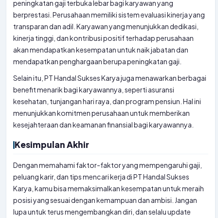
peningkatan gaji terbuka lebar bagi karyawan yang
berprestasi. Perusahaan memiliki sistem evaluasi kinerja yang
transparan dan adil. Karyawan yang menunjukkan dedikasi,
kinerja tinggi, dan kontribusi positif terhadap perusahaan
akan mendapatkan kesempatan untuk naik jabatan dan
mendapatkan penghargaan berupa peningkatan gaji.
Selain itu, PT Handal Sukses Karya juga menawarkan berbagai
benefit menarik bagi karyawannya, seperti asuransi
kesehatan, tunjangan hari raya, dan program pensiun. Hal ini
menunjukkan komitmen perusahaan untuk memberikan
kesejahteraan dan keamanan finansial bagi karyawannya.
Kesimpulan Akhir
Dengan memahami faktor-faktor yang mempengaruhi gaji,
peluang karir, dan tips mencari kerja di PT Handal Sukses
Karya, kamu bisa memaksimalkan kesempatan untuk meraih
posisi yang sesuai dengan kemampuan dan ambisi. Jangan
lupa untuk terus mengembangkan diri, dan selalu update