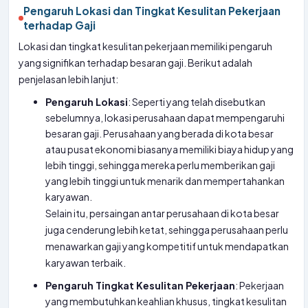
Pengaruh Lokasi dan Tingkat Kesulitan Pekerjaan
terhadap Gaji
Lokasi dan tingkat kesulitan pekerjaan memiliki pengaruh
yang signifikan terhadap besaran gaji. Berikut adalah
penjelasan lebih lanjut:
Pengaruh Lokasi
: Seperti yang telah disebutkan
sebelumnya, lokasi perusahaan dapat mempengaruhi
besaran gaji. Perusahaan yang berada di kota besar
atau pusat ekonomi biasanya memiliki biaya hidup yang
lebih tinggi, sehingga mereka perlu memberikan gaji
yang lebih tinggi untuk menarik dan mempertahankan
karyawan.
Selain itu, persaingan antar perusahaan di kota besar
juga cenderung lebih ketat, sehingga perusahaan perlu
menawarkan gaji yang kompetitif untuk mendapatkan
karyawan terbaik.
Pengaruh Tingkat Kesulitan Pekerjaan
: Pekerjaan
yang membutuhkan keahlian khusus, tingkat kesulitan