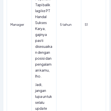
Tapi balik
lagi ke PT
Handal
Sukses
Manager
5 tahun
S1
Karya,
gajinya
pasti
disesuaika
n dengan
posisi dan
pengalam
an kamu,
lho.
Jadi,
jangan
lupa untuk
selalu
update