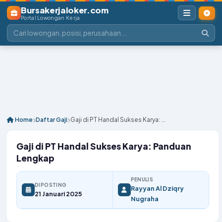
Bursakerjaloker.com
Portal Lowongan Kerja
Home
Daftar Gaji
Gaji di PT Handal Sukses Karya: ...
Gaji di PT Handal Sukses Karya: Panduan
Lengkap
PENULIS
DIPOSTING
Rayyan Al Dziqry
21 Januari 2025
Nugraha