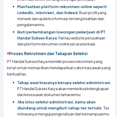
Manfaatkan platform rekrutmen online seperti
LinkedIn, Jobstreet, dan Indeed
. Buat profil yang
menarik dan update informasi tentang keahlian dan
pengalamanmu.
Ikuti perkembangan lowongan pekerjaan di PT
Handal Sukses Karya
. Pantau website perusahaan
dan platform rekrutmen online secara berkala.
Proses Rekrutmen dan Tahapan Seleksi
PT Handal Sukses Karya memiliki proses rekrutmen yang
ketat untuk memastikan mendapatkan calon karyawan yang
berkualitas.
Tahap awal biasanya berupa seleksi administrasi
.
PT Handal Sukses Karya akan memeriksa kelengkapan
dan kesesuaian dokumen lamaranmu.
Jika lolos seleksi administrasi, kamu akan
diundang untuk mengikuti tahap tes tertulis
. Tes
ini biasanya menguji pengetahuan dan kemampuanmu