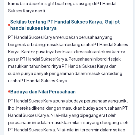
kamu bisa dapet insight buat negosiasi gaji di PT Handal
Sukses Karya nanti.
Sekilas tentang PT Handal Sukses Karya, Gaji pt
handal sukses karya
PT Handal Sukses Karya merupakan perusahaan yang
bergerak di bidang masukkan bidang usaha PT Handal Sukses
Karya. Kantor pusatnya berlokasi di masukkan lokasi kantor
pusat PT Handal Sukses Karya. Perusahaan ini berdiri sejak
masukkan tahun berdirinya PT Handal Sukses Karya dan
sudah punya banyak pengalaman dalam masukkan bidang
usaha PT Handal Sukses Karya.
Budaya dan Nilai Perusahaan
PT Handal Sukses Karya punya budaya perusahaan yang unik,
lho. Mereka dikenal dengan masukkan budaya perusahaan PT
Handal Sukses Karya. Nilai-nilai yang dipegang erat oleh
perusahaan ini adalah masukkan nilai-nilai yang dipegang oleh
PT Handal Sukses Karya. Nilai-nilai ini tercermin dalam setiap