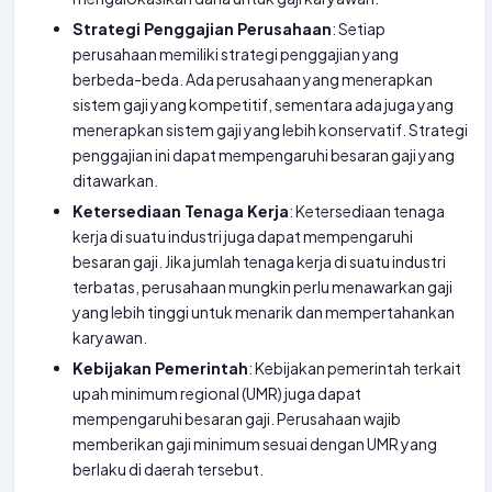
Strategi Penggajian Perusahaan
: Setiap
perusahaan memiliki strategi penggajian yang
berbeda-beda. Ada perusahaan yang menerapkan
sistem gaji yang kompetitif, sementara ada juga yang
menerapkan sistem gaji yang lebih konservatif. Strategi
penggajian ini dapat mempengaruhi besaran gaji yang
ditawarkan.
Ketersediaan Tenaga Kerja
: Ketersediaan tenaga
kerja di suatu industri juga dapat mempengaruhi
besaran gaji. Jika jumlah tenaga kerja di suatu industri
terbatas, perusahaan mungkin perlu menawarkan gaji
yang lebih tinggi untuk menarik dan mempertahankan
karyawan.
Kebijakan Pemerintah
: Kebijakan pemerintah terkait
upah minimum regional (UMR) juga dapat
mempengaruhi besaran gaji. Perusahaan wajib
memberikan gaji minimum sesuai dengan UMR yang
berlaku di daerah tersebut.