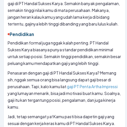
gaji di PT Handal Sukses Karya. Semakin banyak pengalaman,
semakin tinggi nilai kamu di mata perusahaan. Makanya,
jangan heran kalau kamu yang udah lama kerja di bidang
tertentu, gajinya lebih tinggi dibanding yang baru lulus kuliah.
Pendidikan
Pendidikan formal juga nggak kalah penting. PT Handal
Sukses Karya biasanya punya standar pendidikan minimal
untuk setiap posisi. Semakin tinggi pendidikan, semakin besar
peluang kamu mendapatkan gaji yang lebih tinggi.
Penasaran dengan gaji di PT Handal Sukses Karya? Memang
sih, nggak semua orang bisa langsung dapat gaji besar di
perusahaan. Tapi, kalo kamu liat
gaji PT Penta Artha Impressi
yang lumayan menarik, bisa jadi motivasi buat kamu. Soalnya,
gaji itu kan tergantung posisi, pengalaman, dan juga kinerja
kamu.
Jadi, tetap semangat ya! Kamu pasti bisa dapetin gaji yang
sesuai dengan kerja keras kamu di PT Handal Sukses Karya.