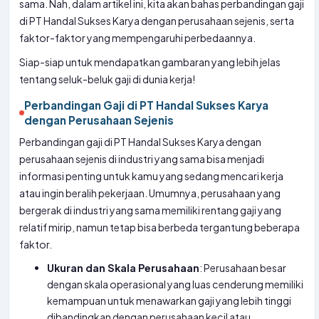
sama. Nah, dalam artikel ini, kita akan bahas perbandingan gaji
di PT Handal Sukses Karya dengan perusahaan sejenis, serta
faktor-faktor yang mempengaruhi perbedaannya.
Siap-siap untuk mendapatkan gambaran yang lebih jelas
tentang seluk-beluk gaji di dunia kerja!
Perbandingan Gaji di PT Handal Sukses Karya
dengan Perusahaan Sejenis
Perbandingan gaji di PT Handal Sukses Karya dengan
perusahaan sejenis di industri yang sama bisa menjadi
informasi penting untuk kamu yang sedang mencari kerja
atau ingin beralih pekerjaan. Umumnya, perusahaan yang
bergerak di industri yang sama memiliki rentang gaji yang
relatif mirip, namun tetap bisa berbeda tergantung beberapa
faktor.
Ukuran dan Skala Perusahaan
: Perusahaan besar
dengan skala operasional yang luas cenderung memiliki
kemampuan untuk menawarkan gaji yang lebih tinggi
dibandingkan dengan perusahaan kecil atau