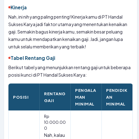
Kinerja
Nah, ini nih yang paling penting! Kinerja kamu di PT Handal
Sukses Karya jadi faktor utama yang menentukan kenaikan
gaji. Semakin bagus kinerja kamu, semakin besar peluang
kamu untuk mendapatkan kenaikan gaji. Jadi, jangan lupa
untuk selalu memberikan yang terbaik!
Tabel Rentang Gaji
Berikut tabel yang menunjukkan rentang gaji untuk beberapa
posisi kunci di PT Handal Sukses Karya:
PENGALA
PENDIDIK
RENTANG
POSISI
MAN
AN
GAJI
MINIMAL
MINIMAL
Rp
10.000.00
0
Nah, kalau