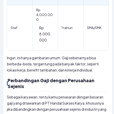
Rp
4.000.00
0
Rp
Staf
1 tahun
SMA/SMK
8.000.
000
Ingat, ini hanya gambaran umum. Gaji sebenarnya bisa
berbeda-beda, tergantung pada banyak faktor, seperti
lokasi kerja, benefit tambahan, dan kinerja individual.
Perbandingan Gaji dengan Perusahaan
Sejenis
Sebagai karyawan, tentu kamu penasaran dengan besaran
gaji yang ditawarkan di PT Handal Sukses Karya, khususnya
jika dibandingkan dengan perusahaan sejenis di industri yang