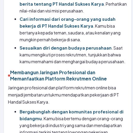
berita tentang PT Handal Sukses Karya
. Perhatikan
nilai-nilai dan visi misi perusahaan.
Cari informasi dari orang-orang yang sudah
bekerja di PT Handal Sukses Karya
. Kamu bisa
bertanya kepada teman, saudara, atau kenalan yang
mungkin pernah bekerja di sana.
Sesuaikan diri dengan budaya perusahaan
. Saat
kamu mengikuti proses rekrutmen, tunjukkan bahwa
kamu memahami dan menghargai budaya perusahaan.
Membangun Jaringan Profesional dan
Memanfaatkan Platform Rekrutmen Online
Jaringan profesional dan platform rekrutmen online bisa
menjadi jembatan untukmu mendapatkan pekerjaan di PT
Handal Sukses Karya.
Bergabunglah dengan komunitas profesional di
bidangmu
. Kamu bisa bertemu dengan orang-orang
yang bekerja di industri yang sama dan mendapatkan
informasi terkini tentang lowongan pekerjaan.