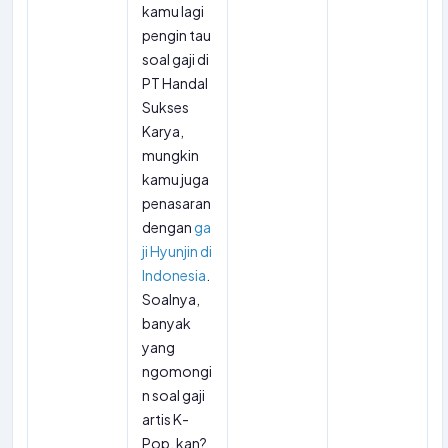
kamu lagi
pengin tau
soal gaji di
PT Handal
Sukses
Karya,
mungkin
kamu juga
penasaran
dengan
ga
ji Hyunjin di
Indonesia
.
Soalnya,
banyak
yang
ngomongi
n soal gaji
artis K-
Pop, kan?