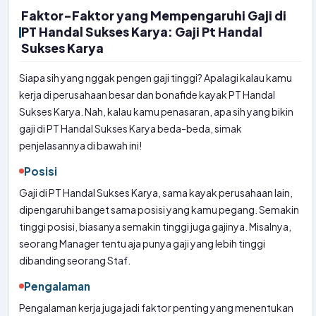
Faktor-Faktor yang Mempengaruhi Gaji di
PT Handal Sukses Karya: Gaji Pt Handal
Sukses Karya
Siapa sih yang nggak pengen gaji tinggi? Apalagi kalau kamu
kerja di perusahaan besar dan bonafide kayak PT Handal
Sukses Karya. Nah, kalau kamu penasaran, apa sih yang bikin
gaji di PT Handal Sukses Karya beda-beda, simak
penjelasannya di bawah ini!
Posisi
Gaji di PT Handal Sukses Karya, sama kayak perusahaan lain,
dipengaruhi banget sama posisi yang kamu pegang. Semakin
tinggi posisi, biasanya semakin tinggi juga gajinya. Misalnya,
seorang Manager tentu aja punya gaji yang lebih tinggi
dibanding seorang Staf.
Pengalaman
Pengalaman kerja juga jadi faktor penting yang menentukan