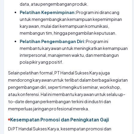
data, atau pengembangan produk.
Pelatihan Kepemimpinan:
Program ini dirancang
untuk mengembangkan kemampuan kepemimpinan
karyawan, mulai dari kemampuan komunikasi,
membangun tim, hingga pengambilan keputusan.
Pelatihan Pengembangan Diri:
Program ini
membantu karyawan untuk meningkatkan kemampuan
interpersonal, manajemen waktu, dan membangun
pola pikir yang positif.
Selain pelatihan formal, PT Handal Sukses Karya juga
mendorong karyawan untuk terlibat dalam berbagai kegiatan
pengembangan diri, seperti mengikuti seminar, workshop,
atau konferensi. Hal ini membantu karyawan untuk selalu up-
to-date dengan perkembangan terkini di industri dan
memperluas jaringan profesional mereka.
Kesempatan Promosi dan Peningkatan Gaji
Di PT Handal Sukses Karya, kesempatan promosi dan