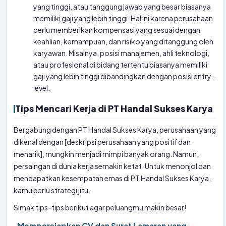
yang tinggi, atau tanggung jawab yang besar biasanya
memiliki gaji yang lebih tinggi. Hal ini karena perusahaan
perlu memberikan kompensasi yang sesuai dengan
keahlian, kemampuan, dan risiko yang ditanggung oleh
karyawan. Misalnya, posisi manajemen, ahli teknologi,
atau profesional di bidang tertentu biasanya memiliki
gaji yang lebih tinggi dibandingkan dengan posisi entry-
level.
Tips Mencari Kerja di PT Handal Sukses Karya
Bergabung dengan PT Handal Sukses Karya, perusahaan yang
dikenal dengan [deskripsi perusahaan yang positif dan
menarik], mungkin menjadi mimpi banyak orang. Namun,
persaingan di dunia kerja semakin ketat. Untuk menonjol dan
mendapatkan kesempatan emas di PT Handal Sukses Karya,
kamu perlu strategi jitu.
Simak tips-tips berikut agar peluangmu makin besar!
Mempersiapkan CV dan Surat Lamaran yang