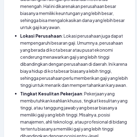
menengah. Hal ini dikarenakan perusahaan besar
biasanya memiliki keuntungan yang lebih besar,
sehingga bisa mengalokasikan dana yang lebih besar
untuk gaji karyawan.
Lokasi Perusahaan
: Lokasi perusahaan juga dapat
mempengaruhi besaran gaji. Umumnya, perusahaan
yang berada di kota besar atau pusat ekonomi
cenderung menawarkan gaji yang lebih tinggi
dibandingkan dengan perusahaan di daerah. Ini karena
biaya hidup di kota besar biasanya lebih tinggi,
sehingga perusahaan perlu memberikan gaji yang lebih
tinggi untuk menarik dan mempertahankan karyawan.
Tingkat Kesulitan Pekerjaan
: Pekerjaan yang
membutuhkan keahlian khusus, tingkat kesulitan yang
tinggi, atau tanggung jawab yang besar biasanya
memiliki gaji yang lebih tinggi. Misalnya, posisi
manajemen, ahli teknologi, atau profesional di bidang
tertentu biasanya memiliki gaji yang lebih tinggi
dibandingkan dengan posisi entry-level.