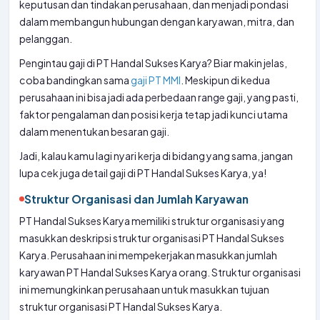
keputusan dan tindakan perusahaan, dan menjadi pondasi
dalam membangun hubungan dengan karyawan, mitra, dan
pelanggan.
Pengintau gaji di PT Handal Sukses Karya? Biar makin jelas,
coba bandingkan sama
gaji PT MMI
. Meskipun di kedua
perusahaan ini bisa jadi ada perbedaan range gaji, yang pasti,
faktor pengalaman dan posisi kerja tetap jadi kunci utama
dalam menentukan besaran gaji.
Jadi, kalau kamu lagi nyari kerja di bidang yang sama, jangan
lupa cek juga detail gaji di PT Handal Sukses Karya, ya!
Struktur Organisasi dan Jumlah Karyawan
PT Handal Sukses Karya memiliki struktur organisasi yang
masukkan deskripsi struktur organisasi PT Handal Sukses
Karya. Perusahaan ini mempekerjakan masukkan jumlah
karyawan PT Handal Sukses Karya orang. Struktur organisasi
ini memungkinkan perusahaan untuk masukkan tujuan
struktur organisasi PT Handal Sukses Karya.