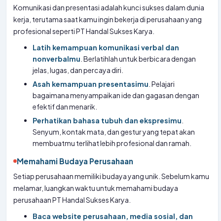
Komunikasi dan presentasi adalah kunci sukses dalam dunia
kerja, terutama saat kamu ingin bekerja di perusahaan yang
profesional seperti PT Handal Sukses Karya.
Latih kemampuan komunikasi verbal dan
nonverbalmu
. Berlatihlah untuk berbicara dengan
jelas, lugas, dan percaya diri.
Asah kemampuan presentasimu
. Pelajari
bagaimana menyampaikan ide dan gagasan dengan
efektif dan menarik.
Perhatikan bahasa tubuh dan ekspresimu
.
Senyum, kontak mata, dan gestur yang tepat akan
membuatmu terlihat lebih profesional dan ramah.
Memahami Budaya Perusahaan
Setiap perusahaan memiliki budaya yang unik. Sebelum kamu
melamar, luangkan waktu untuk memahami budaya
perusahaan PT Handal Sukses Karya.
Baca website perusahaan, media sosial, dan