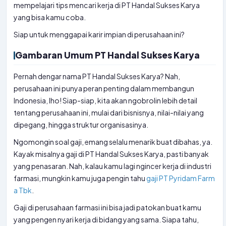
mempelajari tips mencari kerja di PT Handal Sukses Karya
yang bisa kamu coba.
Siap untuk menggapai karir impian di perusahaan ini?
Gambaran Umum PT Handal Sukses Karya
Pernah dengar nama PT Handal Sukses Karya? Nah,
perusahaan ini punya peran penting dalam membangun
Indonesia, lho! Siap-siap, kita akan ngobrolin lebih detail
tentang perusahaan ini, mulai dari bisnisnya, nilai-nilai yang
dipegang, hingga struktur organisasinya.
Ngomongin soal gaji, emang selalu menarik buat dibahas, ya.
Kayak misalnya gaji di PT Handal Sukses Karya, pasti banyak
yang penasaran. Nah, kalau kamu lagi ngincer kerja di industri
farmasi, mungkin kamu juga pengin tahu
gaji PT Pyridam Farm
a Tbk
.
Gaji di perusahaan farmasi ini bisa jadi patokan buat kamu
yang pengen nyari kerja di bidang yang sama. Siapa tahu,