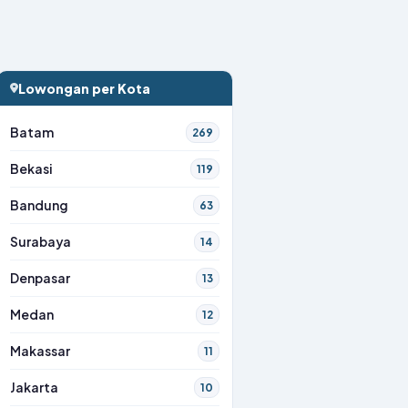
Lowongan per Kota
Batam
269
Bekasi
119
Bandung
63
Surabaya
14
Denpasar
13
Medan
12
Makassar
11
Jakarta
10