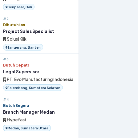
Denpasar, Bali
#2
Dibutuhkan
Project Sales Specialist
Solusi Klik
Tangerang, Banten
#3
Butuh Cepat!
Legal Supervisor
PT. Evo Manufacturing Indonesia
Palembang, Sumatera Selatan
#4
Butuh Segera
Branch Manager Medan
Hypefast
Medan, Sumatera Utara