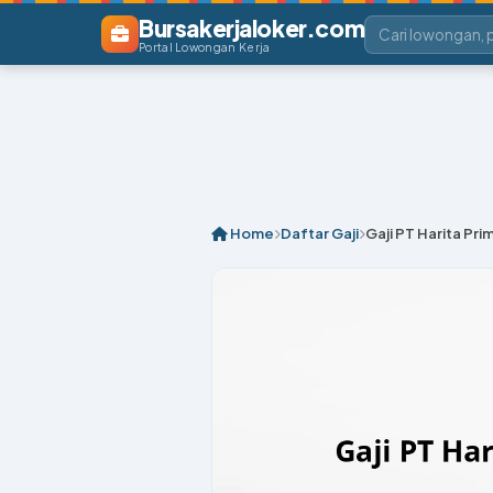
Bursakerjaloker.com
Portal Lowongan Kerja
Home
Daftar Gaji
Gaji PT Harita Pri