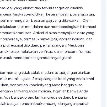
asi gaji yang akurat dan terkini sangatlah dinamis.
kerja, tingkat pendidikan, keterampilan, posisi jabatan,
dapat memengaruhi besaran gaji yang ditawarkan. Oleh
k melakukan riset mendalam dan membandingkan informasi
mbuat keputusan. Artikel ini akan menyajikan data yang
terpercaya, termasuk survei gaji, laporan industri, dan
ara profesional di bidang pertambangan. Meskipun
tuk tetap melakukan verifikasi dan mencari informasi
in untuk mendapatkan gambaran yang lebih
ian memang tidak selalu mudah, tetapi jangan biarkan
ntuk meraih tujuan. Setiap langkah kecil yang Anda ambil,
ulkan, dan setiap koneksi yang Anda bangun akan
gan karir yang Anda impikan. Ingatlah bahwa Anda
ini. Ada banyak orang lain yang juga sedang berjuang
slah belajar, teruslah berkembang, dan jangan pernah