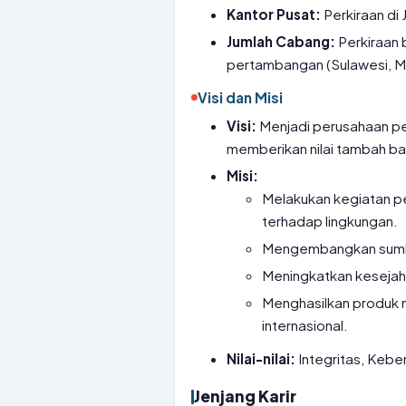
Kantor Pusat:
Perkiraan di
Jumlah Cabang:
Perkiraan 
pertambangan (Sulawesi, M
Visi dan Misi
Visi:
Menjadi perusahaan pe
memberikan nilai tambah b
Misi:
Melakukan kegiatan p
terhadap lingkungan.
Mengembangkan sumbe
Meningkatkan kesejaht
Menghasilkan produk n
internasional.
Nilai-nilai:
Integritas, Kebe
Jenjang Karir