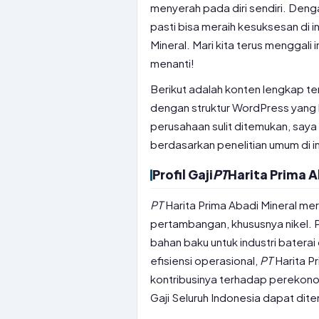
menyerah pada diri sendiri. Den
pasti bisa meraih kesuksesan di 
Mineral. Mari kita terus menggali
menanti!
Berikut adalah konten lengkap ten
dengan struktur WordPress yang b
perusahaan sulit ditemukan, say
berdasarkan penelitian umum di 
Profil Gaji
PT
Harita Prima A
PT
Harita Prima Abadi Mineral me
pertambangan, khususnya nikel. P
bahan baku untuk industri batera
efisiensi operasional,
PT
Harita P
kontribusinya terhadap perekonom
Gaji Seluruh Indonesia dapat dit