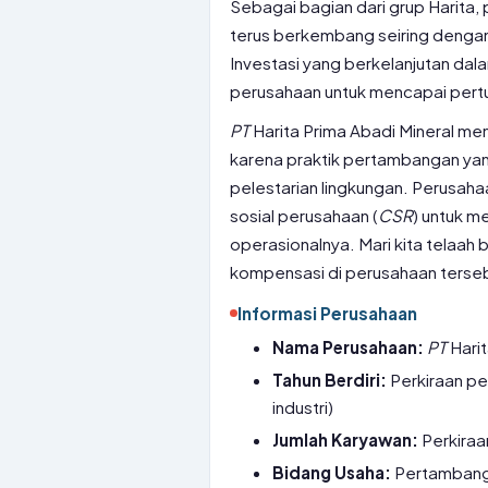
Sebagai bagian dari grup Harita, 
terus berkembang seiring dengan
Investasi yang berkelanjutan dal
perusahaan untuk mencapai pert
PT
Harita Prima Abadi Mineral memi
karena praktik pertambangan ya
pelestarian lingkungan. Perusah
sosial perusahaan (
CSR
) untuk m
operasionalnya. Mari kita telaah
kompensasi di perusahaan tersebu
Informasi Perusahaan
Nama Perusahaan:
PT
Harit
Tahun Berdiri:
Perkiraan p
industri)
Jumlah Karyawan:
Perkiraa
Bidang Usaha:
Pertambangan