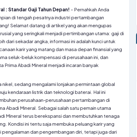
al : Standar Gaji Tahun Depan!
– Pernahkah Anda
mpian di tengah pesatnya industri pertambangan
uang! Selamat datang di artikel yang akan mengupas
rusial yang seringkali menjadi pertimbangan utama: gaji di
ih dari sekadar angka, informasi ini adalah kunci untuk
naan karir yang matang dan masa depan finansial yang
sama seluk-beluk kompensasi di perusahaan ini, dan
 Prima Abadi Mineral menjadi incaran banyak
 nikel, sedang mengalami lonjakan permintaan global
ju kendaraan listrik dan teknologi baterai. Hal ini
tumbuhan perusahaan-perusahaan pertambangan di
ima Abadi Mineral. Sebagai salah satu pemain utama
 Abadi Mineral terus berekspansi dan membutuhkan tenaga
ang. Kondisi ini tentu saja membuka peluang karir yang
gi pengalaman dan pengembangan diri, tetapi juga dari