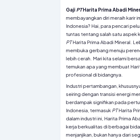
Gaji
PT
Harita Prima Abadi Miner
membayangkan diri meraih karir i
Indonesia? Hai, para pencari pel
tuntas tentang salah satu aspek k
PT
Harita Prima Abadi Mineral. Leb
membuka gerbang menuju perenca
lebih cerah. Mari kita selami ber
temukan apa yang membuat Harita
profesional di bidangnya.
Industri pertambangan, khususnya
seiring dengan transisi energi menu
berdampak signifikan pada per
Indonesia, termasuk
PT
Harita Pr
dalam industri ini, Harita Prima
kerja berkualitas di berbagai bid
menjanjikan, bukan hanya dari se