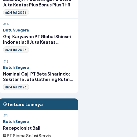
Juta Keatas Plus Bonus Plus THR
24 Jul 2026
#4
Butuh Segera
Gaji Karyawan PT Global Shinsei
Indonesia: 8 Juta Keatas
Tunjangan Komplit Uang
24 Jul 2026
Transport
#5
Butuh Segera
Nominal Gaji PT Beta Sinarindo:
Sekitar 15 Juta Gathering Rutin
Insentif Rutin
24 Jul 2026
Terbaru Lainnya
#1
Butuh Segera
Recepcionist Bali
PT Sigma Solusi Servis