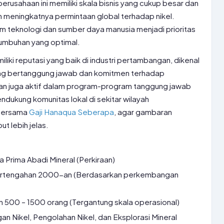
perusahaan ini memiliki skala bisnis yang cukup besar dan
 meningkatnya permintaan global terhadap nikel.
am teknologi dan sumber daya manusia menjadi prioritas
umbuhan yang optimal.
liki reputasi yang baik di industri pertambangan, dikenal
ng bertanggung jawab dan komitmen terhadap
aan juga aktif dalam program-program tanggung jawab
endukung komunitas lokal di sekitar wilayah
 bersama
Gaji Hanaqua Seberapa
, agar gambaran
t lebih jelas.
a Prima Abadi Mineral (Perkiraan)
ertengahan 2000-an (Berdasarkan perkembangan
n 500 – 1500 orang (Tergantung skala operasional)
 Nikel, Pengolahan Nikel, dan Eksplorasi Mineral