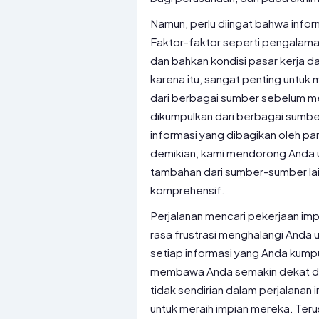
Namun, perlu diingat bahwa inform
Faktor-faktor seperti pengalaman 
dan bahkan kondisi pasar kerja 
karena itu, sangat penting untu
dari berbagai sumber sebelum me
dikumpulkan dari berbagai sumber 
informasi yang dibagikan oleh p
demikian, kami mendorong Anda un
tambahan dari sumber-sumber la
komprehensif.
Perjalanan mencari pekerjaan imp
rasa frustrasi menghalangi Anda u
setiap informasi yang Anda kump
membawa Anda semakin dekat den
tidak sendirian dalam perjalanan 
untuk meraih impian mereka. Teru