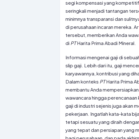
segi kompensasi yang kompetitif.
seringkali menjadi tantangan ters
minimnya transparansi dan sulitn
di perusahaan incaran mereka. Art
tersebut, memberikan Anda wawa
di
PT
Harita Prima Abadi Mineral.
Informasi mengenai gaji di sebua
slip gaji. Lebih dari itu, gaji me
karyawannya, kontribusi yang dih
Dalam konteks
PT
Harita Prima A
membantu Anda mempersiapkan diri
wawancara hingga perencanaan ke
gaji di industri sejenis juga ak
pekerjaan. Ingatlah kata-kata bij
tetapi sesuatu yang diraih deng
yang tepat dan persiapan yang m
bagi perusahaan, dan pada akhirny