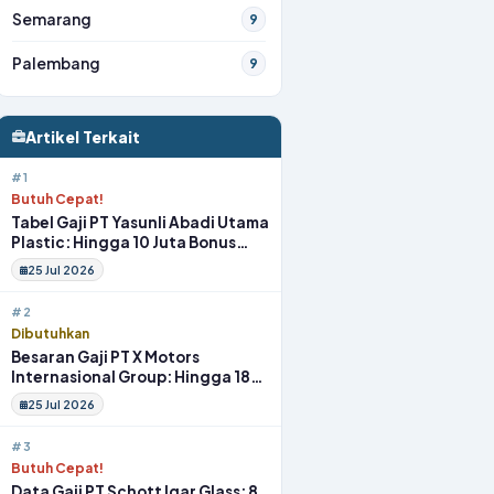
Semarang
9
Palembang
9
Artikel Terkait
#1
Butuh Cepat!
Tabel Gaji PT Yasunli Abadi Utama
Plastic: Hingga 10 Juta Bonus
Melimpah Lengkap Tunjangan
25 Jul 2026
#2
Dibutuhkan
Besaran Gaji PT X Motors
Internasional Group: Hingga 18
Juta Gym Membership Makan
25 Jul 2026
Siang
#3
Butuh Cepat!
Data Gaji PT Schott Igar Glass: 8