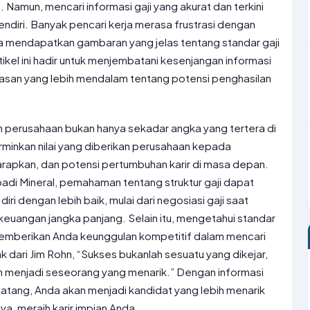
 Namun, mencari informasi gaji yang akurat dan terkini
endiri. Banyak pencari kerja merasa frustrasi dengan
ya mendapatkan gambaran yang jelas tentang standar gaji
ikel ini hadir untuk menjembatani kesenjangan informasi
san yang lebih mendalam tentang potensi penghasilan
h perusahaan bukan hanya sekadar angka yang tertera di
ncerminkan nilai yang diberikan perusahaan kepada
arapkan, dan potensi pertumbuhan karir di masa depan.
badi Mineral, pemahaman tentang struktur gaji dapat
 dengan lebih baik, mulai dari negosiasi gaji saat
uangan jangka panjang. Selain itu, mengetahui standar
an memberikan Anda keunggulan kompetitif dalam mencari
ak dari Jim Rohn, “Sukses bukanlah sesuatu yang dikejar,
an menjadi seseorang yang menarik.” Dengan informasi
atang, Anda akan menjadi kandidat yang lebih menarik
a, meraih karir impian Anda.