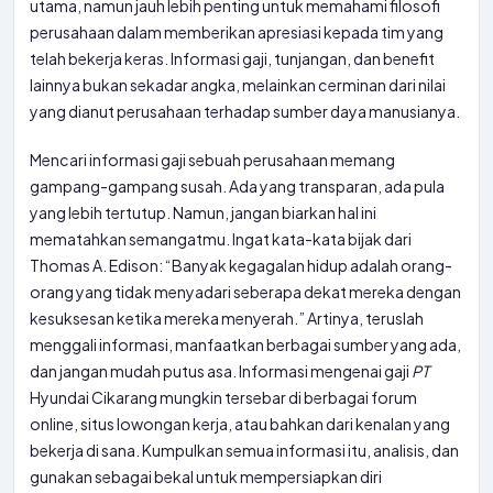
utama, namun jauh lebih penting untuk memahami filosofi
perusahaan dalam memberikan apresiasi kepada tim yang
telah bekerja keras. Informasi gaji, tunjangan, dan benefit
lainnya bukan sekadar angka, melainkan cerminan dari nilai
yang dianut perusahaan terhadap sumber daya manusianya.
Mencari informasi gaji sebuah perusahaan memang
gampang-gampang susah. Ada yang transparan, ada pula
yang lebih tertutup. Namun, jangan biarkan hal ini
mematahkan semangatmu. Ingat kata-kata bijak dari
Thomas A. Edison: “Banyak kegagalan hidup adalah orang-
orang yang tidak menyadari seberapa dekat mereka dengan
kesuksesan ketika mereka menyerah.” Artinya, teruslah
menggali informasi, manfaatkan berbagai sumber yang ada,
dan jangan mudah putus asa. Informasi mengenai gaji
PT
Hyundai Cikarang mungkin tersebar di berbagai forum
online, situs lowongan kerja, atau bahkan dari kenalan yang
bekerja di sana. Kumpulkan semua informasi itu, analisis, dan
gunakan sebagai bekal untuk mempersiapkan diri