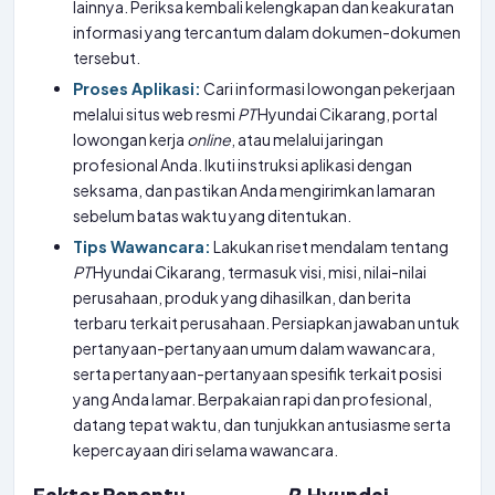
lainnya. Periksa kembali kelengkapan dan keakuratan
informasi yang tercantum dalam dokumen-dokumen
tersebut.
Proses Aplikasi:
Cari informasi lowongan pekerjaan
melalui situs web resmi
PT
Hyundai Cikarang, portal
lowongan kerja
online
, atau melalui jaringan
profesional Anda. Ikuti instruksi aplikasi dengan
seksama, dan pastikan Anda mengirimkan lamaran
sebelum batas waktu yang ditentukan.
Tips Wawancara:
Lakukan riset mendalam tentang
PT
Hyundai Cikarang, termasuk visi, misi, nilai-nilai
perusahaan, produk yang dihasilkan, dan berita
terbaru terkait perusahaan. Persiapkan jawaban untuk
pertanyaan-pertanyaan umum dalam wawancara,
serta pertanyaan-pertanyaan spesifik terkait posisi
yang Anda lamar. Berpakaian rapi dan profesional,
datang tepat waktu, dan tunjukkan antusiasme serta
kepercayaan diri selama wawancara.