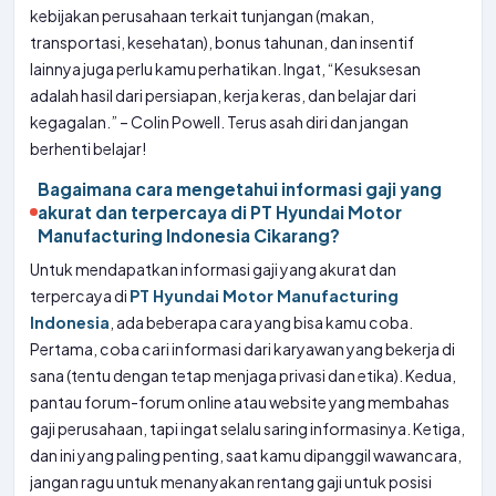
kebijakan perusahaan terkait tunjangan (makan,
transportasi, kesehatan), bonus tahunan, dan insentif
lainnya juga perlu kamu perhatikan. Ingat, “Kesuksesan
adalah hasil dari persiapan, kerja keras, dan belajar dari
kegagalan.” – Colin Powell. Terus asah diri dan jangan
berhenti belajar!
Bagaimana cara mengetahui informasi gaji yang
akurat dan terpercaya di PT Hyundai Motor
Manufacturing Indonesia Cikarang?
Untuk mendapatkan informasi gaji yang akurat dan
terpercaya di
PT Hyundai Motor Manufacturing
Indonesia
, ada beberapa cara yang bisa kamu coba.
Pertama, coba cari informasi dari karyawan yang bekerja di
sana (tentu dengan tetap menjaga privasi dan etika). Kedua,
pantau forum-forum online atau website yang membahas
gaji perusahaan, tapi ingat selalu saring informasinya. Ketiga,
dan ini yang paling penting, saat kamu dipanggil wawancara,
jangan ragu untuk menanyakan rentang gaji untuk posisi