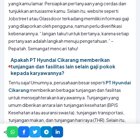
yang kamu lamar. Persiapkan pertanyaan yang cerdas dan
tunjukkan antusiasme kamu. Selain itu, website seperti
Jobstreet atau Glassdoor terkadang memiliki informasi gaji
yang dilaporkan oleh pengguna, namun perlu diverifikasi
kebenarannya. “Jangan takut untuk bertanya, karena setiap
pertanyaan adalah langkah menuju pengetahuan.” –
Pepatah. Semangat mencari tahu!
Apakah PT Hyundai Cikarang memberikan
tunjangan dan fasilitas lain selain gaji pokok
kepada karyawannya?
Tentu saja! Umumnya, perusahaan besar seperti
PT Hyundai
Cikarang
memberikan berbagai tunjangan dan fasilitas
untuk mensejahterakan karyawannya. Tunjangan yang
umum diberikan antara lain tunjangan kesehatan (BPJS
Kesehatan atau asuransi swasta), tunjangan transportasi,
tunjangan makan, dan tunjangan hari raya (THR). Selain itu,
beberapa perusahaan juga memberikan fasilitas seperti
tempat ibadah, kantin, area parkir, dan program