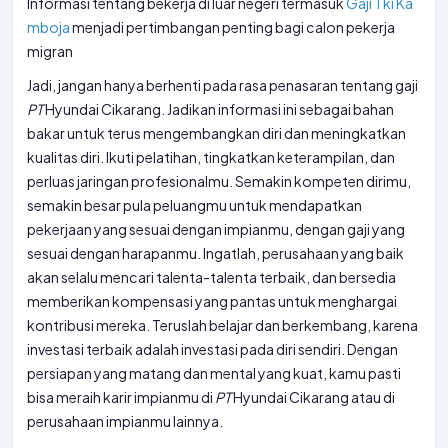
Informasi tentang bekerja di luar negeri termasuk
Gaji Tki Ka
mboja
menjadi pertimbangan penting bagi calon pekerja
migran
Jadi, jangan hanya berhenti pada rasa penasaran tentang gaji
PT
Hyundai Cikarang. Jadikan informasi ini sebagai bahan
bakar untuk terus mengembangkan diri dan meningkatkan
kualitas diri. Ikuti pelatihan, tingkatkan keterampilan, dan
perluas jaringan profesionalmu. Semakin kompeten dirimu,
semakin besar pula peluangmu untuk mendapatkan
pekerjaan yang sesuai dengan impianmu, dengan gaji yang
sesuai dengan harapanmu. Ingatlah, perusahaan yang baik
akan selalu mencari talenta-talenta terbaik, dan bersedia
memberikan kompensasi yang pantas untuk menghargai
kontribusi mereka. Teruslah belajar dan berkembang, karena
investasi terbaik adalah investasi pada diri sendiri. Dengan
persiapan yang matang dan mental yang kuat, kamu pasti
bisa meraih karir impianmu di
PT
Hyundai Cikarang atau di
perusahaan impianmu lainnya.