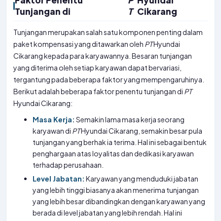
Faktor Penentu
P
Hyundai
Tunjangan di
T
Cikarang
Tunjangan merupakan salah satu komponen penting dalam
paket kompensasi yang ditawarkan oleh
PT
Hyundai
Cikarang kepada para karyawannya. Besaran tunjangan
yang diterima oleh setiap karyawan dapat bervariasi,
tergantung pada beberapa faktor yang mempengaruhinya.
Berikut adalah beberapa faktor penentu tunjangan di
PT
Hyundai Cikarang:
Masa Kerja:
Semakin lama masa kerja seorang
karyawan di
PT
Hyundai Cikarang, semakin besar pula
tunjangan yang berhak ia terima. Hal ini sebagai bentuk
penghargaan atas loyalitas dan dedikasi karyawan
terhadap perusahaan.
Level Jabatan:
Karyawan yang menduduki jabatan
yang lebih tinggi biasanya akan menerima tunjangan
yang lebih besar dibandingkan dengan karyawan yang
berada di level jabatan yang lebih rendah. Hal ini