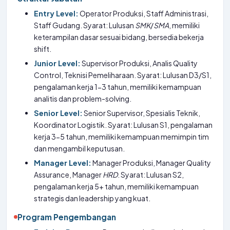
Entry Level:
Operator Produksi, Staff Administrasi,
Staff Gudang. Syarat: Lulusan
SMK
/
SMA
, memiliki
keterampilan dasar sesuai bidang, bersedia bekerja
shift.
Junior Level:
Supervisor Produksi, Analis Quality
Control, Teknisi Pemeliharaan. Syarat: Lulusan D3/S1,
pengalaman kerja 1-3 tahun, memiliki kemampuan
analitis dan problem-solving.
Senior Level:
Senior Supervisor, Spesialis Teknik,
Koordinator Logistik. Syarat: Lulusan S1, pengalaman
kerja 3-5 tahun, memiliki kemampuan memimpin tim
dan mengambil keputusan.
Manager Level:
Manager Produksi, Manager Quality
Assurance, Manager
HRD
. Syarat: Lulusan S2,
pengalaman kerja 5+ tahun, memiliki kemampuan
strategis dan leadership yang kuat.
Program Pengembangan