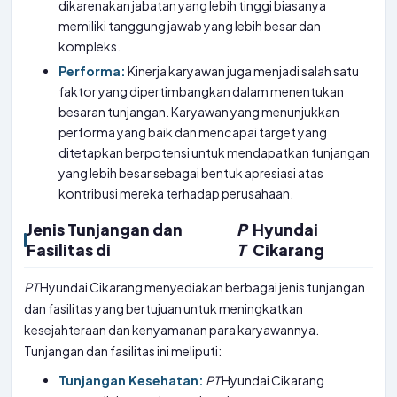
dikarenakan jabatan yang lebih tinggi biasanya
memiliki tanggung jawab yang lebih besar dan
kompleks.
Performa:
Kinerja karyawan juga menjadi salah satu
faktor yang dipertimbangkan dalam menentukan
besaran tunjangan. Karyawan yang menunjukkan
performa yang baik dan mencapai target yang
ditetapkan berpotensi untuk mendapatkan tunjangan
yang lebih besar sebagai bentuk apresiasi atas
kontribusi mereka terhadap perusahaan.
Jenis Tunjangan dan
P
Hyundai
Fasilitas di
T
Cikarang
PT
Hyundai Cikarang menyediakan berbagai jenis tunjangan
dan fasilitas yang bertujuan untuk meningkatkan
kesejahteraan dan kenyamanan para karyawannya.
Tunjangan dan fasilitas ini meliputi:
Tunjangan Kesehatan:
PT
Hyundai Cikarang