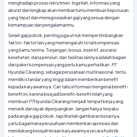
menghadapi proses rekrutmen. Ingatlah, informasi yang
akurat dan lengkap akan membantumu membuat keputusan
yang tepat dan menegosiasikan gaji yang sesuai dengan
kemampuan dan pengalamanmu.
Selain gaji pokok, penting juga untuk mempertimbangkan
faktor-faktor lain yang memengaruhi total kompensasi
yang kamu terima. Tunjangan, bonus, insentif, asuransi
kesehatan, dana pensiun, dan fasilitas lainnya adalah bagian
dari paket kompensasi yang perlu kamu perhatikan.
PT
Hyundai Cikarang, sebagai perusahaan multinasional, tentu
memiliki standar yang tinggi dalam memberikan benefit
kepada karyawannya. Cari tahu informasi mengenai benefit-
benefit ini, karena bisa jadi benefit-benefit inilah yang
membuat
PT
Hyundai Cikarang menjadi tempat kerja yang
menarik dan layak diperjuangkan. Jangan hanya terpaku
pada angka gaji pokok, tapi lihatlah gambaran besarnya,
yaitu bagaimana perusahaan memberikan apresiasi dan
mendukung kesejahteraan karyawannya secara holistik.