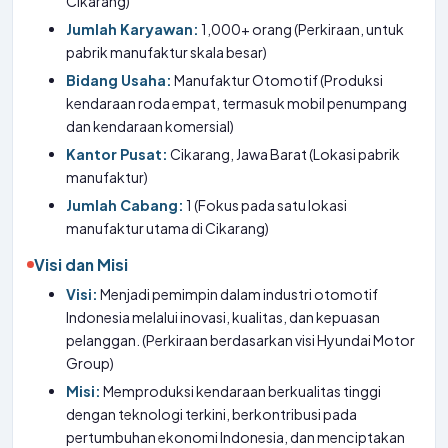
Cikarang)
Jumlah Karyawan:
1,000+ orang (Perkiraan, untuk
pabrik manufaktur skala besar)
Bidang Usaha:
Manufaktur Otomotif (Produksi
kendaraan roda empat, termasuk mobil penumpang
dan kendaraan komersial)
Kantor Pusat:
Cikarang, Jawa Barat (Lokasi pabrik
manufaktur)
Jumlah Cabang:
1 (Fokus pada satu lokasi
manufaktur utama di Cikarang)
Visi dan Misi
Visi:
Menjadi pemimpin dalam industri otomotif
Indonesia melalui inovasi, kualitas, dan kepuasan
pelanggan. (Perkiraan berdasarkan visi Hyundai Motor
Group)
Misi:
Memproduksi kendaraan berkualitas tinggi
dengan teknologi terkini, berkontribusi pada
pertumbuhan ekonomi Indonesia, dan menciptakan