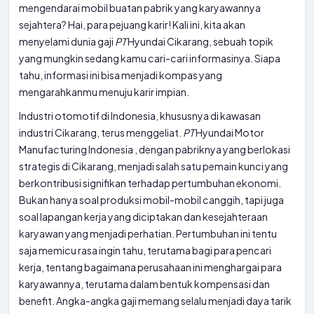
mengendarai mobil buatan pabrik yang karyawannya
sejahtera? Hai, para pejuang karir! Kali ini, kita akan
menyelami dunia gaji
PT
Hyundai Cikarang, sebuah topik
yang mungkin sedang kamu cari-cari informasinya. Siapa
tahu, informasi ini bisa menjadi kompas yang
mengarahkanmu menuju karir impian.
Industri otomotif di Indonesia, khususnya di kawasan
industri Cikarang, terus menggeliat.
PT
Hyundai Motor
Manufacturing Indonesia , dengan pabriknya yang berlokasi
strategis di Cikarang, menjadi salah satu pemain kunci yang
berkontribusi signifikan terhadap pertumbuhan ekonomi.
Bukan hanya soal produksi mobil-mobil canggih, tapi juga
soal lapangan kerja yang diciptakan dan kesejahteraan
karyawan yang menjadi perhatian. Pertumbuhan ini tentu
saja memicu rasa ingin tahu, terutama bagi para pencari
kerja, tentang bagaimana perusahaan ini menghargai para
karyawannya, terutama dalam bentuk kompensasi dan
benefit. Angka-angka gaji memang selalu menjadi daya tarik