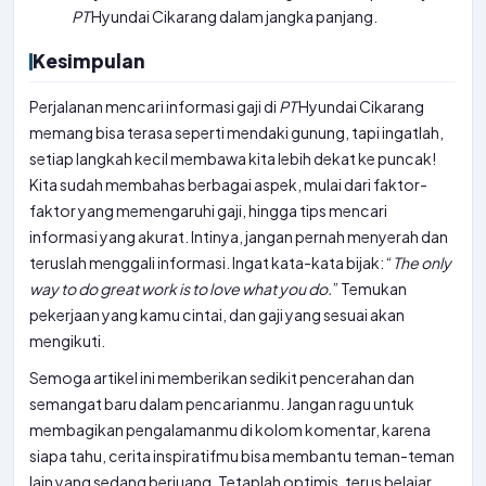
PT
Hyundai Cikarang dalam jangka panjang.
Kesimpulan
Perjalanan mencari informasi gaji di
PT
Hyundai Cikarang
memang bisa terasa seperti mendaki gunung, tapi ingatlah,
setiap langkah kecil membawa kita lebih dekat ke puncak!
Kita sudah membahas berbagai aspek, mulai dari faktor-
faktor yang memengaruhi gaji, hingga tips mencari
informasi yang akurat. Intinya, jangan pernah menyerah dan
teruslah menggali informasi. Ingat kata-kata bijak: “
The only
way to do great work is to love what you do.
” Temukan
pekerjaan yang kamu cintai, dan gaji yang sesuai akan
mengikuti.
Semoga artikel ini memberikan sedikit pencerahan dan
semangat baru dalam pencarianmu. Jangan ragu untuk
membagikan pengalamanmu di kolom komentar, karena
siapa tahu, cerita inspiratifmu bisa membantu teman-teman
lain yang sedang berjuang. Tetaplah optimis, terus belajar,