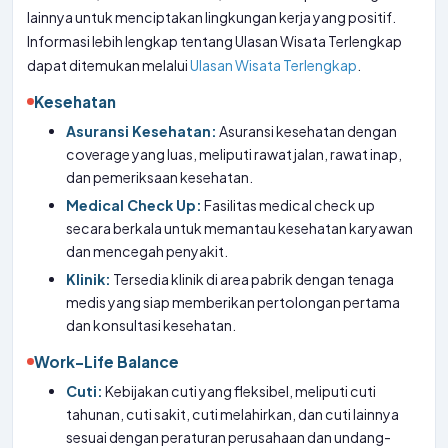
lainnya untuk menciptakan lingkungan kerja yang positif.
Informasi lebih lengkap tentang Ulasan Wisata Terlengkap
dapat ditemukan melalui
Ulasan Wisata Terlengkap
.
Kesehatan
Asuransi Kesehatan:
Asuransi kesehatan dengan
coverage yang luas, meliputi rawat jalan, rawat inap,
dan pemeriksaan kesehatan.
Medical Check Up:
Fasilitas medical check up
secara berkala untuk memantau kesehatan karyawan
dan mencegah penyakit.
Klinik:
Tersedia klinik di area pabrik dengan tenaga
medis yang siap memberikan pertolongan pertama
dan konsultasi kesehatan.
Work-Life Balance
Cuti:
Kebijakan cuti yang fleksibel, meliputi cuti
tahunan, cuti sakit, cuti melahirkan, dan cuti lainnya
sesuai dengan peraturan perusahaan dan undang-