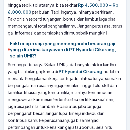
hingga sedikit di atasnya, bisa sekitar
Rp 4.500.000 – Rp
6.000.000
per bulan. Tapi, ingat ya, ini hanya perkiraan.
Faktor lain seperti tunjangan, bonus, dan lembur juga bisa
mempengaruhi total penghasilanmu. Jangan putus asa, terus
gali informasi dan persiapkan dirimu sebaik mungkin!
Faktor apa saja yang memengaruhi besaran gaji
yang diterima karyawan di PT Hyundai Cikarang,
selain UMR?
Semangat terus ya! Selain UMR, ada banyak faktor lain lho
yang bisa bikin gaji kamu di
PT Hyundai Cikarang
jadi lebih
menarik. Pengalaman kerja tentu jadi salah satunya, semakin
berpengalaman biasanya gaji semakin tinggi. Lalu, skill dan
keahlian khusus yang kamu miliki, misalnya kemampuan
mengoperasikan mesin tertentu atau sertifikasi keahlian,
juga bisa jadi nilai tambah. Posisi atau jabatan juga
berpengaruh besar. Jangan lupa, kinerja individu dan
kontribusi kamu ke perusahaan juga bisa menjadi
pertimbangan untuk kenaikan gaji atau bonus. Selain itu,