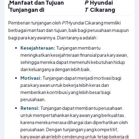
Manfaat dan Tujuan
P
Hyundai
Tunjangan di
T
Cikarang
Pemberian tunjangan oleh
PT
Hyundai Cikarang memiliki
berbagai manfaat dan tujuan, baik bagi perusahaan maupun
bagi para karyawannya. Diantaranya adalah:
Kesejahteraan:
Tunjangan membantu
meningkatkan kesejahteraan finansial para karyawan,
sehingga mereka dapat memenuhi kebutuhan hidup
dan keluarganya dengan lebih baik.
Motivasi:
Tunjangan dapat menjadi motivasi bagi
para karyawan untuk bekerja lebih keras dan
memberikan kontribusi yang lebih besar bagi
perusahaan.
Retensi:
Tunjangan dapat membantu perusahaan
untuk mempertahankan karyawan yang berkualitas,
karena mereka merasa dihargai dan diperhatikan oleh
perusahaan. Dengan tunjangan yang kompetitif,
karyawan akan lebih cenderung untuk tetap bekerja di