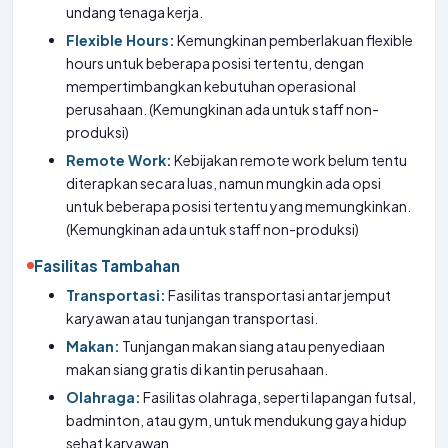
undang tenaga kerja.
Flexible Hours:
Kemungkinan pemberlakuan flexible
hours untuk beberapa posisi tertentu, dengan
mempertimbangkan kebutuhan operasional
perusahaan. (Kemungkinan ada untuk staff non-
produksi)
Remote Work:
Kebijakan remote work belum tentu
diterapkan secara luas, namun mungkin ada opsi
untuk beberapa posisi tertentu yang memungkinkan.
(Kemungkinan ada untuk staff non-produksi)
Fasilitas Tambahan
Transportasi:
Fasilitas transportasi antar jemput
karyawan atau tunjangan transportasi.
Makan:
Tunjangan makan siang atau penyediaan
makan siang gratis di kantin perusahaan.
Olahraga:
Fasilitas olahraga, seperti lapangan futsal,
badminton, atau gym, untuk mendukung gaya hidup
sehat karyawan.