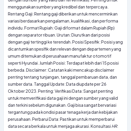
menggunakan sumber yang kredibel dan terpercaya.
Rentang Gaji: Rentang gaji diberikan untuk mencerminkan
variasi berdasarkan pengalaman, kualifikasi, dan performa
individu. Format Rupiah: Gaji diformat dalam Rupiah (Rp)
dengan separator ribuan. Urutan: Diurutkan dari posisi
dengan gaji tertinggi ke terendah. Posisi Spesifik: Posisi yang
dicantumkan spesifik dan relevan dengan departemen yang
umum ditemukan di perusahaan manufaktur otomotif
seperti Hyundai. Jumlah Posisi: Terdapat lebih dari 15 posisi
berbeda. Disclaimer: Catatan kaki mencakup disclaimer
penting tentang tunjangan, tanggal pembaruan data, dan
sumber data. Tanggal Update: Data diupdate per 26
Oktober 2023. Penting: Verifikasi Data: Sangat penting
untuk memverifikasi data gaji ini dengan sumber yang valid
dan terkini sebelum digunakan. Gaji bisa sangat bervariasi
tergantung pada kondisi pasar tenaga kerja dan kebijakan
perusahaan. Perbarui Data: Pastikan untuk memperbarui
data secara berkala untuk menjaga akurasi. Konsultasi
HR
: