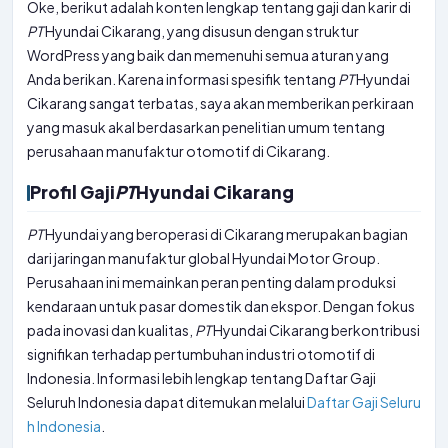
Oke, berikut adalah konten lengkap tentang gaji dan karir di
PT
Hyundai Cikarang, yang disusun dengan struktur
WordPress yang baik dan memenuhi semua aturan yang
Anda berikan. Karena informasi spesifik tentang
PT
Hyundai
Cikarang sangat terbatas, saya akan memberikan perkiraan
yang masuk akal berdasarkan penelitian umum tentang
perusahaan manufaktur otomotif di Cikarang.
Profil Gaji
PT
Hyundai Cikarang
PT
Hyundai yang beroperasi di Cikarang merupakan bagian
dari jaringan manufaktur global Hyundai Motor Group.
Perusahaan ini memainkan peran penting dalam produksi
kendaraan untuk pasar domestik dan ekspor. Dengan fokus
pada inovasi dan kualitas,
PT
Hyundai Cikarang berkontribusi
signifikan terhadap pertumbuhan industri otomotif di
Indonesia. Informasi lebih lengkap tentang Daftar Gaji
Seluruh Indonesia dapat ditemukan melalui
Daftar Gaji Seluru
h Indonesia
.