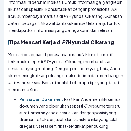
Informasi ini bersifat indikatif. Untuk informasi gaji yang lebih
akurat dan spesifik, konsultasikan dengan profesional
HR
atau sumber daya manusia di
PT
Hyundai Cikarang. Gunakan
data ini sebagai titik awal dan lakukan riset lebih lanjut untuk
mendapatkan informasi yang paling akurat dan relevan.
Tips Mencari Kerja di
PT
Hyundai Cikarang
Mencari pekerjaan di perusahaan manufaktur otomotif
terkemuka seperti
PT
Hyundai Cikarang membutuhkan
persiapan yang matang. Dengan persiapan yang baik, Anda
akan meningkatkan peluang untuk diterima dan membangun
karir yang sukses. Berikut adalah beberapa tips yang dapat
membantu Anda:
Persiapan Dokumen:
Pastikan Anda memiliki semua
dokumen yang diperlukan seperti
CV
/resume terbaru,
surat lamaran yang disesuaikan dengan posisi yang
dilamar, fotokopi ijazah dan transkrip nilai yang telah
dilegalisir, serta sertifikat-sertifikat pendukung