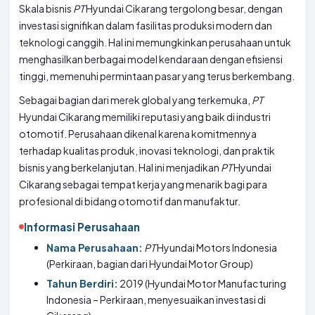
Skala bisnis
PT
Hyundai Cikarang tergolong besar, dengan
investasi signifikan dalam fasilitas produksi modern dan
teknologi canggih. Hal ini memungkinkan perusahaan untuk
menghasilkan berbagai model kendaraan dengan efisiensi
tinggi, memenuhi permintaan pasar yang terus berkembang.
Sebagai bagian dari merek global yang terkemuka,
PT
Hyundai Cikarang memiliki reputasi yang baik di industri
otomotif. Perusahaan dikenal karena komitmennya
terhadap kualitas produk, inovasi teknologi, dan praktik
bisnis yang berkelanjutan. Hal ini menjadikan
PT
Hyundai
Cikarang sebagai tempat kerja yang menarik bagi para
profesional di bidang otomotif dan manufaktur.
Informasi Perusahaan
Nama Perusahaan:
PT
Hyundai Motors Indonesia
(Perkiraan, bagian dari Hyundai Motor Group)
Tahun Berdiri:
2019 (Hyundai Motor Manufacturing
Indonesia – Perkiraan, menyesuaikan investasi di