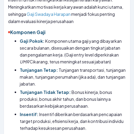
Meningkatkan motivasi kerja karyawan adalah kunci utama,
sehingga
Gaji Swadaya Harapan
menjadi fokus penting
dalam evaluasi kinerja perusahaan
Komponen Gaji
Gaji Pokok:
Komponen utama gaji yang dibayarkan
secara bulanan, disesuaikan dengan tingkat jabatan
dan pengalaman kerja. (Gaji entry level diperkirakan
UMR
Cikarang, terus meningkat sesuai jabatan)
Tunjangan Tetap:
Tunjangan transportasi, tunjangan
makan, tunjangan perumahan (jika ada), dan tunjangan
jabatan.
Tunjangan Tidak Tetap:
Bonus kinerja, bonus
produksi, bonus akhir tahun, dan bonus lainnya
berdasarkan kebijakan perusahaan.
Insentif:
Insentif diberikan berdasarkan pencapaian
target produksi, efisiensi kerja, dan kontribusi individu
terhadap kesuksesan perusahaan.