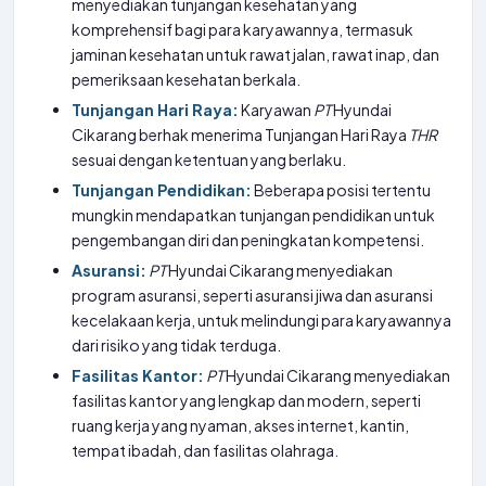
menyediakan tunjangan kesehatan yang
komprehensif bagi para karyawannya, termasuk
jaminan kesehatan untuk rawat jalan, rawat inap, dan
pemeriksaan kesehatan berkala.
Tunjangan Hari Raya:
Karyawan
PT
Hyundai
Cikarang berhak menerima Tunjangan Hari Raya
THR
sesuai dengan ketentuan yang berlaku.
Tunjangan Pendidikan:
Beberapa posisi tertentu
mungkin mendapatkan tunjangan pendidikan untuk
pengembangan diri dan peningkatan kompetensi.
Asuransi:
PT
Hyundai Cikarang menyediakan
program asuransi, seperti asuransi jiwa dan asuransi
kecelakaan kerja, untuk melindungi para karyawannya
dari risiko yang tidak terduga.
Fasilitas Kantor:
PT
Hyundai Cikarang menyediakan
fasilitas kantor yang lengkap dan modern, seperti
ruang kerja yang nyaman, akses internet, kantin,
tempat ibadah, dan fasilitas olahraga.