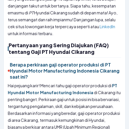
dan jangan takut untuk bertanya. Siapa tahu, kesempatan
emasmu di
PT
Hyundai Cikarang sudah di depan mata! Ayo,
terus semangat dan raih impianmu! Dan jangan lupa, selalu
cek situs lowongan kerja terpercaya seperti atau
LinkedIn
untuk informasi terbaru.
Pertanyaan yang Sering Diajukan (FAQ)
tentang Gaji PT Hyundai Cikarang
Berapa perkiraan gaji operator produksi di PT
Hyundai Motor Manufacturing Indonesia Cikarang
saat ini?
Hai pejuang karir! Mencari tahu gaji operator produksi di
PT
Hyundai Motor Manufacturing Indonesia
di Cikarang itu
penting banget. Perkiraan gaji untuk posisi ini bisa bervariasi,
tergantung pengalaman, skill, dan kebijakan perusahaan.
Berdasarkan informasi yang beredar, gaji operator produksi
di area Cikarang, termasuk kemungkinan di Hyundai,
biasanya berkisar antara UMR (Upah Minimum Regional)