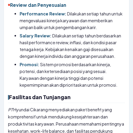
Review dan Penyesuaian
Performance Review:
Dilakukan setiap tahun untuk
mengevaluasi kinerja karyawan dan memberikan
umpan balik untuk pengembangan karir.
Salary Review:
Dilakukan setiap tahun berdasarkan
hasil performance review, inflasi, dan kondisi pasar
tenaga kerja. Kebijakan kenaikan gaji disesuaikan
dengan kinerja individu dan anggaran perusahaan.
Promosi:
Sistem promosi berdasarkan kinerja,
potensi, dan ketersediaan posisi yang sesuai.
Karyawan dengan kinerja tinggi dan potensi
kepemimpinan akan diprioritaskan untuk promosi.
Fasilitas dan Tunjangan
PT
Hyundai Cikarang menyediakan paket benefit yang
komprehensif untuk mendukung kesejahteraan dan
produktivitas karyawan. Perusahaan memahami pentingnya
kesehatan, work-life balance, dan fasilitas pendukung