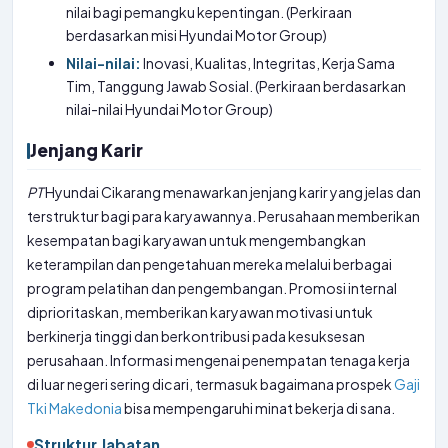
nilai bagi pemangku kepentingan. (Perkiraan
berdasarkan misi Hyundai Motor Group)
Nilai-nilai:
Inovasi, Kualitas, Integritas, Kerja Sama
Tim, Tanggung Jawab Sosial. (Perkiraan berdasarkan
nilai-nilai Hyundai Motor Group)
Jenjang Karir
PT
Hyundai Cikarang menawarkan jenjang karir yang jelas dan
terstruktur bagi para karyawannya. Perusahaan memberikan
kesempatan bagi karyawan untuk mengembangkan
keterampilan dan pengetahuan mereka melalui berbagai
program pelatihan dan pengembangan. Promosi internal
diprioritaskan, memberikan karyawan motivasi untuk
berkinerja tinggi dan berkontribusi pada kesuksesan
perusahaan. Informasi mengenai penempatan tenaga kerja
di luar negeri sering dicari, termasuk bagaimana prospek
Gaji
Tki Makedonia
bisa mempengaruhi minat bekerja di sana.
Struktur Jabatan