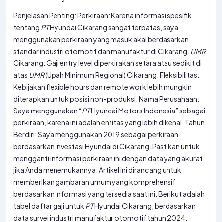
Penjelasan Penting: Perkiraan: Karena informasi spesifik
tentang
PT
Hyundai Cikarang sangat terbatas, saya
menggunakan perkiraan yang masuk akal berdasarkan
standar industri otomotif dan manufaktur di Cikarang.
UMR
Cikarang: Gaji entry level diperkirakan setara atau sedikit di
atas
UMR
(Upah Minimum Regional) Cikarang. Fleksibilitas:
Kebijakan flexible hours dan remote work lebih mungkin
diterapkan untuk posisi non-produksi. Nama Perusahaan:
Saya menggunakan “
PT
Hyundai Motors Indonesia” sebagai
perkiraan, karena ini adalah entitas yang lebih dikenal. Tahun
Berdiri: Saya menggunakan 2019 sebagai perkiraan
berdasarkan investasi Hyundai di Cikarang. Pastikan untuk
mengganti informasi perkiraan ini dengan data yang akurat
jika Anda menemukannya. Artikel ini dirancang untuk
memberikan gambaran umum yang komprehensif
berdasarkan informasi yang tersedia saat ini. Berikut adalah
tabel daftar gaji untuk
PT
Hyundai Cikarang, berdasarkan
data survei industri manufaktur otomotif tahun 2024: