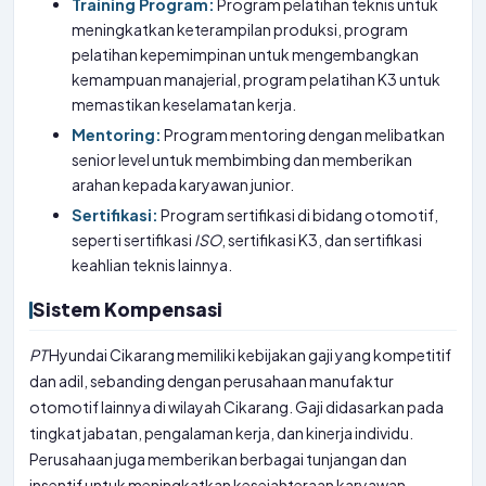
Training Program:
Program pelatihan teknis untuk
meningkatkan keterampilan produksi, program
pelatihan kepemimpinan untuk mengembangkan
kemampuan manajerial, program pelatihan K3 untuk
memastikan keselamatan kerja.
Mentoring:
Program mentoring dengan melibatkan
senior level untuk membimbing dan memberikan
arahan kepada karyawan junior.
Sertifikasi:
Program sertifikasi di bidang otomotif,
seperti sertifikasi
ISO
, sertifikasi K3, dan sertifikasi
keahlian teknis lainnya.
Sistem Kompensasi
PT
Hyundai Cikarang memiliki kebijakan gaji yang kompetitif
dan adil, sebanding dengan perusahaan manufaktur
otomotif lainnya di wilayah Cikarang. Gaji didasarkan pada
tingkat jabatan, pengalaman kerja, dan kinerja individu.
Perusahaan juga memberikan berbagai tunjangan dan
insentif untuk meningkatkan kesejahteraan karyawan.