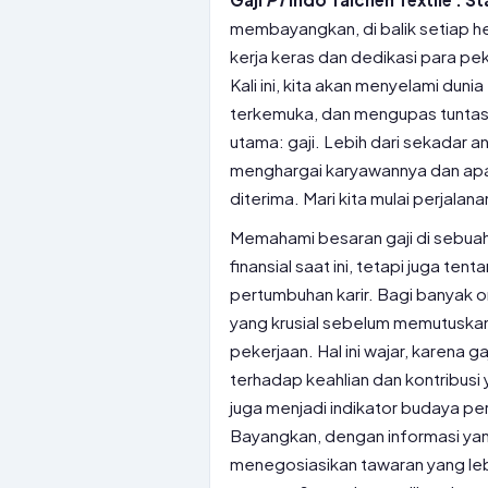
membayangkan, di balik setiap hel
kerja keras dan dedikasi para peke
Kali ini, kita akan menyelami dunia
terkemuka, dan mengupas tuntas 
utama: gaji. Lebih dari sekadar a
menghargai karyawannya dan apa 
diterima. Mari kita mulai perjalan
Memahami besaran gaji di sebua
finansial saat ini, tetapi juga 
pertumbuhan karir. Bagi banyak or
yang krusial sebelum memutuska
pekerjaan. Hal ini wajar, karena 
terhadap keahlian dan kontribusi y
juga menjadi indikator budaya p
Bayangkan, dengan informasi yan
menegosiasikan tawaran yang le