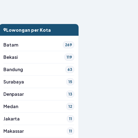
Lowongan per Kota
Batam
269
Bekasi
119
Bandung
63
Surabaya
15
Denpasar
13
Medan
12
Jakarta
11
Makassar
11