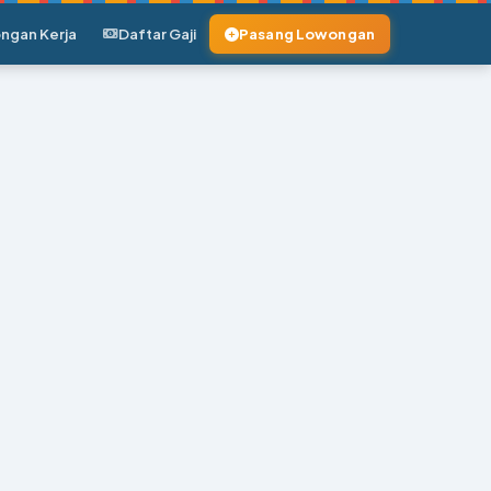
ngan Kerja
Daftar Gaji
Pasang Lowongan