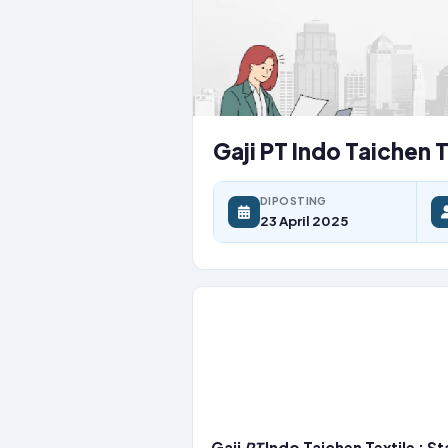
Gaji PT Indo Taichen 
DIPOSTING
23 April 2025
Gaji
PT
Indo Taichen Textile : S