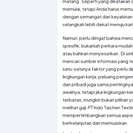
matang. Seperti yang dikatakan ol
memulai, tetapi Anda harus memulai
dengan semangat dan keyakinan 
selangkah lebih dekat menuju kari
Namun, perlu diingat bahwa menca
spesifik, bukanlah perkara mudah.
atau bahkan menyesatkan. Di sin
mencari sumber informasi yang ter
satu-satunya faktor yang perlu dip
lingkungan kerja, peluang penge
dan pribadi juga sama pentingnya.
awalnya, tetapi jika lingkungan
terbatas, mungkin bukan pilihan y
melihat gaji
PT
Indo Taichen Textil
mempertimbangkan semua aspek y
berkelanjutan dan memuaskan.