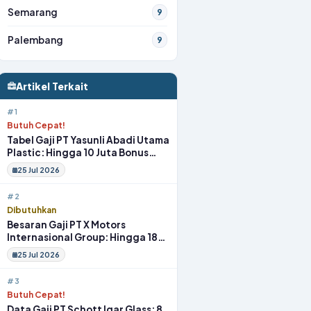
Semarang
9
Palembang
9
Artikel Terkait
#1
Butuh Cepat!
Tabel Gaji PT Yasunli Abadi Utama
Plastic: Hingga 10 Juta Bonus
Melimpah Lengkap Tunjangan
25 Jul 2026
#2
Dibutuhkan
Besaran Gaji PT X Motors
Internasional Group: Hingga 18
Juta Gym Membership Makan
25 Jul 2026
Siang
#3
Butuh Cepat!
Data Gaji PT Schott Igar Glass: 8