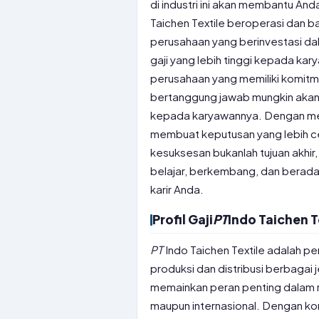
di industri ini akan membantu A
Taichen Textile beroperasi dan 
perusahaan yang berinvestasi da
gaji yang lebih tinggi kepada kary
perusahaan yang memiliki komitme
bertanggung jawab mungkin akan 
kepada karyawannya. Dengan mema
membuat keputusan yang lebih cer
kesuksesan bukanlah tujuan akhir,
belajar, berkembang, dan berada
karir Anda.
Profil Gaji
PT
Indo Taichen T
PT
Indo Taichen Textile adalah pe
produksi dan distribusi berbagai j
memainkan peran penting dalam ran
maupun internasional. Dengan ko