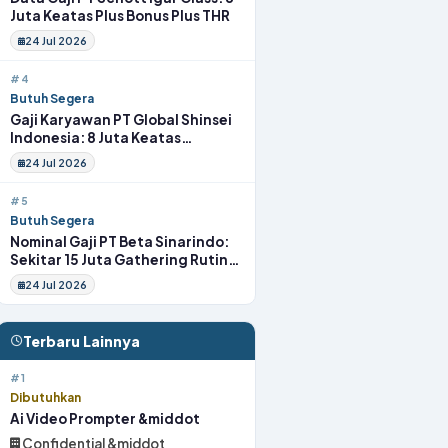
Juta Keatas Plus Bonus Plus THR
24 Jul 2026
#4
Butuh Segera
Gaji Karyawan PT Global Shinsei
Indonesia: 8 Juta Keatas
Tunjangan Komplit Uang
24 Jul 2026
Transport
#5
Butuh Segera
Nominal Gaji PT Beta Sinarindo:
Sekitar 15 Juta Gathering Rutin
Insentif Rutin
24 Jul 2026
Terbaru Lainnya
#1
Dibutuhkan
Ai Video Prompter &middot
Confidential &middot