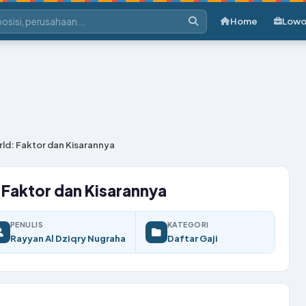
Home
Lowo
orld: Faktor dan Kisarannya
: Faktor dan Kisarannya
PENULIS
KATEGORI
Rayyan Al Dziqry Nugraha
Daftar Gaji