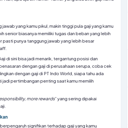
 jawab yang kamu pikul, makin tinggi pula gaji yang kamu
bih senior biasanya memiliki tugas dan beban yang lebih
r pasti punya tanggung jawab yang lebih besar
aff.
ji di sini bisa jadi menarik, tergantung posisi dan
penasaran dengan gaji di perusahaan serupa, coba cek
ingkan dengan gaji di PT Indo World, siapa tahu ada
ti jadi pertimbangan penting saat kamu memilih
esponsibility, more rewards
” yang sering dipakai
ji.
ikan
berpengaruh signifikan terhadap gaji yang kamu