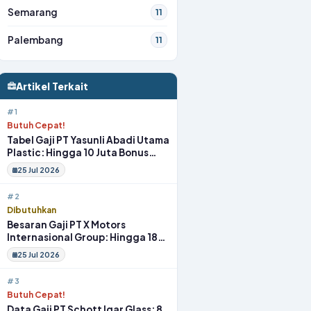
Semarang
11
Palembang
11
Artikel Terkait
#1
Butuh Cepat!
Tabel Gaji PT Yasunli Abadi Utama
Plastic: Hingga 10 Juta Bonus
Melimpah Lengkap Tunjangan
25 Jul 2026
#2
Dibutuhkan
Besaran Gaji PT X Motors
Internasional Group: Hingga 18
Juta Gym Membership Makan
25 Jul 2026
Siang
#3
Butuh Cepat!
Data Gaji PT Schott Igar Glass: 8