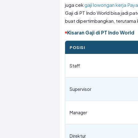
juga cek
gaji lowongan kerja Pa
Gaji di PT Indo World bisa jadi pa
buat dipertimbangkan, terutama k
Kisaran Gaji di PT Indo World
POSISI
Staff
Supervisor
Manager
Direktur