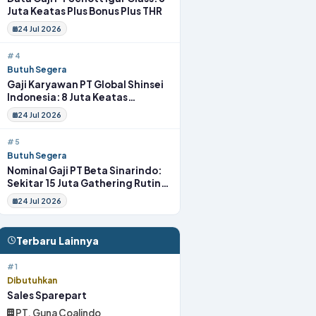
Juta Keatas Plus Bonus Plus THR
24 Jul 2026
#4
Butuh Segera
Gaji Karyawan PT Global Shinsei
Indonesia: 8 Juta Keatas
Tunjangan Komplit Uang
24 Jul 2026
Transport
#5
Butuh Segera
Nominal Gaji PT Beta Sinarindo:
Sekitar 15 Juta Gathering Rutin
Insentif Rutin
24 Jul 2026
Terbaru Lainnya
#1
Dibutuhkan
Sales Sparepart
PT. Guna Coalindo