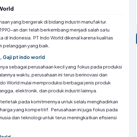
World
aan yang bergerak di bidang industri manufaktur.
un 1990-an dan telah berkembang menjadi salah satu
di Indonesia. PT Indo World dikenal karena kualitas
an pelanggan yang baik.
, Gaji pt indo world
nnya sebagai perusahaan kecil yang fokus pada produksi
lannya waktu, perusahaan ini terus berinovasi dan
do World mulai memproduksi berbagai jenis produk
angga, elektronik, dan produk industri lainnya.
d terletak pada komitmennya untuk selalu menghadirkan
 harga yang kompetitif. Perusahaan ini juga fokus pada
a dan teknologi untuk terus meningkatkan efisiensi
World