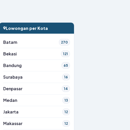
Lowongan per Kota
Batam
270
Bekasi
121
Bandung
65
Surabaya
16
Denpasar
14
Medan
13
Jakarta
12
Makassar
12