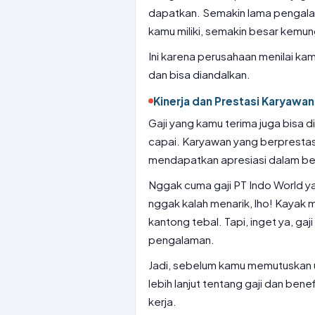
dapatkan. Semakin lama pengalam
kamu miliki, semakin besar kemun
Ini karena perusahaan menilai ka
dan bisa diandalkan.
Kinerja dan Prestasi Karyawan
Gaji yang kamu terima juga bisa d
capai. Karyawan yang berprestas
mendapatkan apresiasi dalam ben
Nggak cuma gaji PT Indo World yang
nggak kalah menarik, lho! Kayak 
kantong tebal. Tapi, inget ya, gaj
pengalaman.
Jadi, sebelum kamu memutuskan unt
lebih lanjut tentang gaji dan ben
kerja.