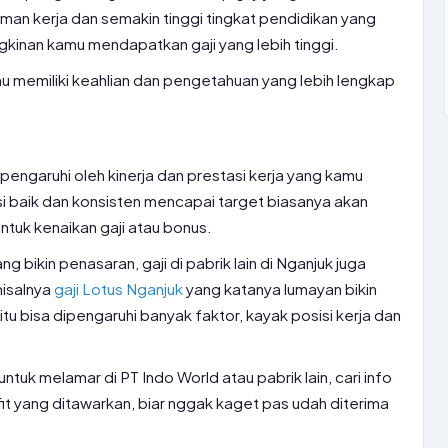
an kerja dan semakin tinggi tingkat pendidikan yang
gkinan kamu mendapatkan gaji yang lebih tinggi.
mu memiliki keahlian dan pengetahuan yang lebih lengkap
ipengaruhi oleh kinerja dan prestasi kerja yang kamu
i baik dan konsisten mencapai target biasanya akan
tuk kenaikan gaji atau bonus.
 bikin penasaran, gaji di pabrik lain di Nganjuk juga
misalnya
gaji Lotus Nganjuk
yang katanya lumayan bikin
i itu bisa dipengaruhi banyak faktor, kayak posisi kerja dan
uk melamar di PT Indo World atau pabrik lain, cari info
efit yang ditawarkan, biar nggak kaget pas udah diterima