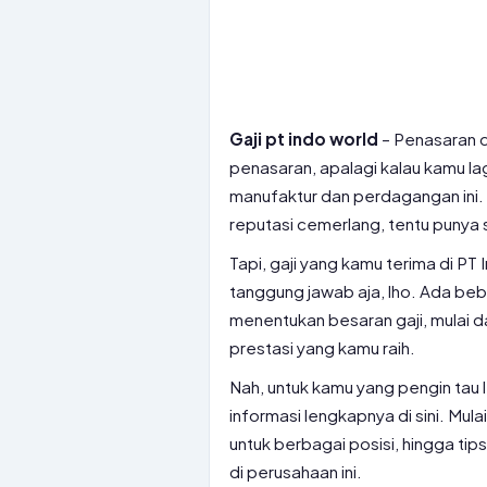
Gaji pt indo world
– Penasaran d
penasaran, apalagi kalau kamu la
manufaktur dan perdagangan ini.
reputasi cemerlang, tentu punya 
Tapi, gaji yang kamu terima di PT
tanggung jawab aja, lho. Ada beb
menentukan besaran gaji, mulai da
prestasi yang kamu raih.
Nah, untuk kamu yang pengin tau le
informasi lengkapnya di sini. Mula
untuk berbagai posisi, hingga t
di perusahaan ini.