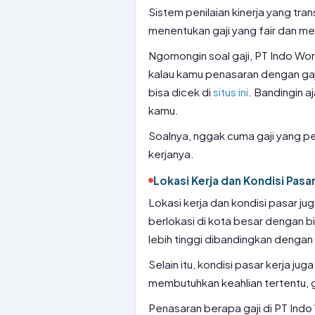
Sistem penilaian kinerja yang tr
menentukan gaji yang fair dan me
Ngomongin soal gaji, PT Indo Wor
kalau kamu penasaran dengan gaji
bisa dicek di
situs ini
. Bandingin a
kamu.
Soalnya, nggak cuma gaji yang pe
kerjanya.
Lokasi Kerja dan Kondisi Pasa
Lokasi kerja dan kondisi pasar j
berlokasi di kota besar dengan b
lebih tinggi dibandingkan dengan 
Selain itu, kondisi pasar kerja j
membutuhkan keahlian tertentu, ga
Penasaran berapa gaji di PT Indo W