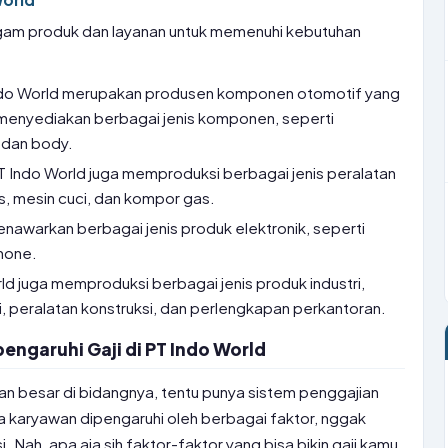
am produk dan layanan untuk memenuhi kebutuhan
do World merupakan produsen komponen otomotif yang
 menyediakan berbagai jenis komponen, seperti
 dan body.
 Indo World juga memproduksi berbagai jenis peralatan
s, mesin cuci, dan kompor gas.
enawarkan berbagai jenis produk elektronik, seperti
phone.
rld juga memproduksi berbagai jenis produk industri,
i, peralatan konstruksi, dan perlengkapan perkantoran.
ngaruhi Gaji di PT Indo World
an besar di bidangnya, tentu punya sistem penggajian
a karyawan dipengaruhi oleh berbagai faktor, nggak
. Nah, apa aja sih faktor-faktor yang bisa bikin gaji kamu