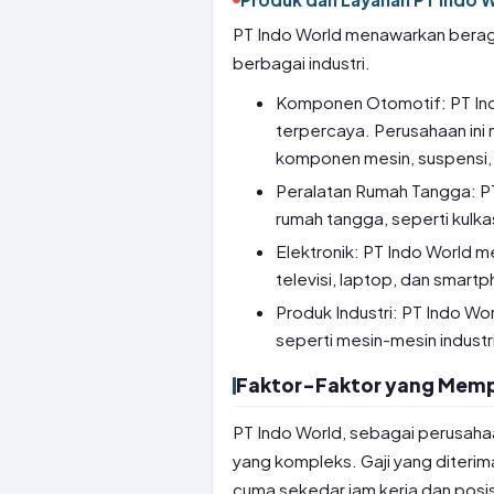
PT Indo World menawarkan berag
berbagai industri.
Komponen Otomotif: PT In
terpercaya. Perusahaan ini
komponen mesin, suspensi,
Peralatan Rumah Tangga: PT
rumah tangga, seperti kulka
Elektronik: PT Indo World m
televisi, laptop, dan smart
Produk Industri: PT Indo Wo
seperti mesin-mesin industr
Faktor-Faktor yang Mempe
PT Indo World, sebagai perusaha
yang kompleks. Gaji yang diterim
cuma sekedar jam kerja dan posisi