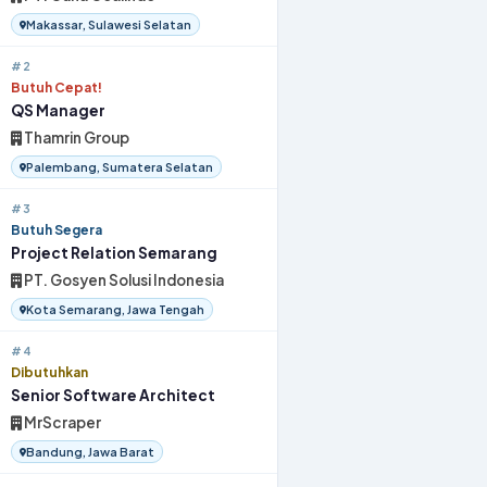
Makassar, Sulawesi Selatan
#2
Butuh Cepat!
QS Manager
Thamrin Group
Palembang, Sumatera Selatan
#3
Butuh Segera
Project Relation Semarang
PT. Gosyen Solusi Indonesia
Kota Semarang, Jawa Tengah
#4
Dibutuhkan
Senior Software Architect
MrScraper
Bandung, Jawa Barat