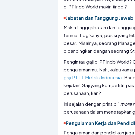
di PT Indo World makin tinggi?
Jabatan dan Tanggung Jawab
Makin tinggi jabatan dan tanggung
terima. Logikanya, posisi yang le
besar. Misalnya, seorang Manage
dibandingkan dengan seorang St
Pengintau gaji di PT Indo World? Ga
pengalamanmu. Nah, kalau kamu 
gaji PT TT Metals Indonesia
. Band
kejutan! Gaji yang kompetitif pas
perusahaan, kan?
Ini sejalan dengan prinsip ”
more r
perusahaan dalam menetapkan ga
Pengalaman Kerja dan Pendid
Pengalaman dan pendidikan juga 