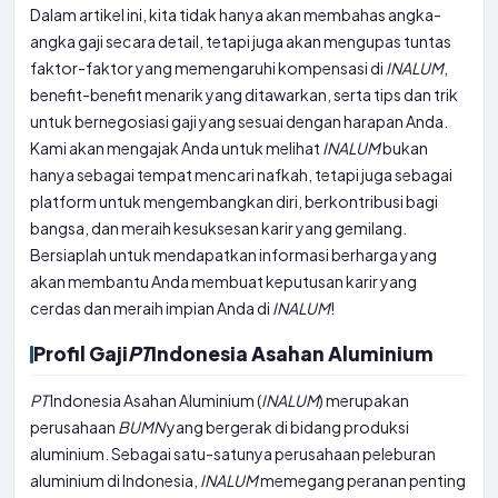
Dalam artikel ini, kita tidak hanya akan membahas angka-
angka gaji secara detail, tetapi juga akan mengupas tuntas
faktor-faktor yang memengaruhi kompensasi di
INALUM
,
benefit-benefit menarik yang ditawarkan, serta tips dan trik
untuk bernegosiasi gaji yang sesuai dengan harapan Anda.
Kami akan mengajak Anda untuk melihat
INALUM
bukan
hanya sebagai tempat mencari nafkah, tetapi juga sebagai
platform untuk mengembangkan diri, berkontribusi bagi
bangsa, dan meraih kesuksesan karir yang gemilang.
Bersiaplah untuk mendapatkan informasi berharga yang
akan membantu Anda membuat keputusan karir yang
cerdas dan meraih impian Anda di
INALUM
!
Profil Gaji
PT
Indonesia Asahan Aluminium
PT
Indonesia Asahan Aluminium (
INALUM
) merupakan
perusahaan
BUMN
yang bergerak di bidang produksi
aluminium. Sebagai satu-satunya perusahaan peleburan
aluminium di Indonesia,
INALUM
memegang peranan penting