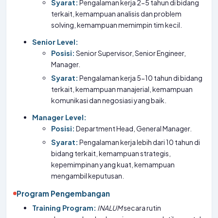
Syarat:
Pengalaman kerja 2-5 tahun di bidang
terkait, kemampuan analisis dan problem
solving, kemampuan memimpin tim kecil.
Senior Level:
Posisi:
Senior Supervisor, Senior Engineer,
Manager.
Syarat:
Pengalaman kerja 5-10 tahun di bidang
terkait, kemampuan manajerial, kemampuan
komunikasi dan negosiasi yang baik.
Manager Level:
Posisi:
Department Head, General Manager.
Syarat:
Pengalaman kerja lebih dari 10 tahun di
bidang terkait, kemampuan strategis,
kepemimpinan yang kuat, kemampuan
mengambil keputusan.
Program Pengembangan
Training Program:
INALUM
secara rutin