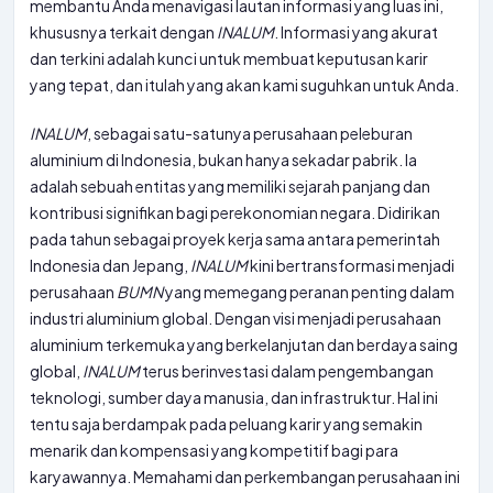
membantu Anda menavigasi lautan informasi yang luas ini,
khususnya terkait dengan
INALUM
. Informasi yang akurat
dan terkini adalah kunci untuk membuat keputusan karir
yang tepat, dan itulah yang akan kami suguhkan untuk Anda.
INALUM
, sebagai satu-satunya perusahaan peleburan
aluminium di Indonesia, bukan hanya sekadar pabrik. Ia
adalah sebuah entitas yang memiliki sejarah panjang dan
kontribusi signifikan bagi perekonomian negara. Didirikan
pada tahun sebagai proyek kerja sama antara pemerintah
Indonesia dan Jepang,
INALUM
kini bertransformasi menjadi
perusahaan
BUMN
yang memegang peranan penting dalam
industri aluminium global. Dengan visi menjadi perusahaan
aluminium terkemuka yang berkelanjutan dan berdaya saing
global,
INALUM
terus berinvestasi dalam pengembangan
teknologi, sumber daya manusia, dan infrastruktur. Hal ini
tentu saja berdampak pada peluang karir yang semakin
menarik dan kompensasi yang kompetitif bagi para
karyawannya. Memahami dan perkembangan perusahaan ini