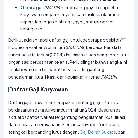
Olahraga:
INALUM
mendukung gaya hidup sehat
karyawan dengan menyediakan fasilitas olahraga,
seperti lapangan olahraga, gym, atau program
kebugaran.
Berikut adalah tabel daftar gaji untuk beberapa posisi di
PT
Indonesia Asahan Aluminium (
INALUM
), berdasarkan data
survei industri terkini (2024) dan disesuaikan dengan struktur
organisasi perusahaan sejenis. Perlu diingat bahwa angka ini
adalah estimasi dan dapat bervariasi tergantung
pengalaman, kualifikasi, dan kebijakan internal
INALUM
.
Daftar Gaji Karyawan
Daftar gaji dibawah ini merupakan rentang gaji rata-rata
berdasarkan data survei industri tahun 2024. Besaran gaji
aktual dapat bervariasi tergantung pengalaman, kualifikasi,
dan kebijakan perusahaan. Meningkatnya performa kerja
seringkali berbanding lurus dengan,
Gaji Doran Sukses
, dan