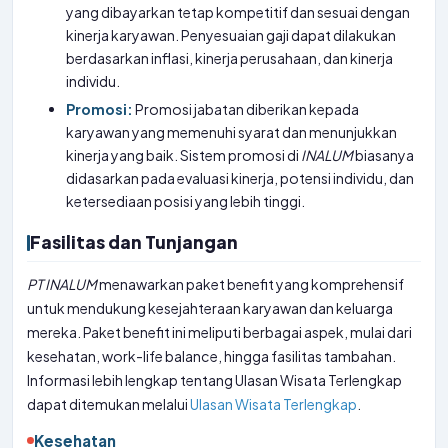
yang dibayarkan tetap kompetitif dan sesuai dengan
kinerja karyawan. Penyesuaian gaji dapat dilakukan
berdasarkan inflasi, kinerja perusahaan, dan kinerja
individu.
Promosi:
Promosi jabatan diberikan kepada
karyawan yang memenuhi syarat dan menunjukkan
kinerja yang baik. Sistem promosi di
INALUM
biasanya
didasarkan pada evaluasi kinerja, potensi individu, dan
ketersediaan posisi yang lebih tinggi.
Fasilitas dan Tunjangan
PT
INALUM
menawarkan paket benefit yang komprehensif
untuk mendukung kesejahteraan karyawan dan keluarga
mereka. Paket benefit ini meliputi berbagai aspek, mulai dari
kesehatan, work-life balance, hingga fasilitas tambahan.
Informasi lebih lengkap tentang Ulasan Wisata Terlengkap
dapat ditemukan melalui
Ulasan Wisata Terlengkap
.
Kesehatan