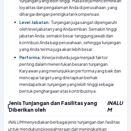
tunjangan yang lebih tinggi. Masa kerja mencerminkan
loyalitas dan pengalaman Anda di perusahaan, yang
dihargai dengan peningkatan kompensasi.
Level Jabatan:
Tunjangan juga sangat dipengaruhi
oleh level jabatan yang Anda emban. Semakin tinggi
jabatan Anda, semakin besar tanggung jawab dan
kontribusi Anda bagi perusahaan, sehingga tunjangan
yang Anda terima juga akan lebih besar.
Performa:
Kinerja individu juga menjadi faktor
penting dalam menentukan besaran tunjangan.
Karyawan yang menunjukkan performa yang baik dan
mencapai target yang ditetapkan berhak
mendapatkan tunjangan yang lebih tinggi sebagai
bentuk penghargaan atas kontribusinya.
Jenis Tunjangan dan Fasilitas yang
INALU
Diberikan oleh
M
INALUM
menyediakan berbagai jenis tunjangan dan fasilitas
untuk mendukung kesejahteraan dan meningkatkan