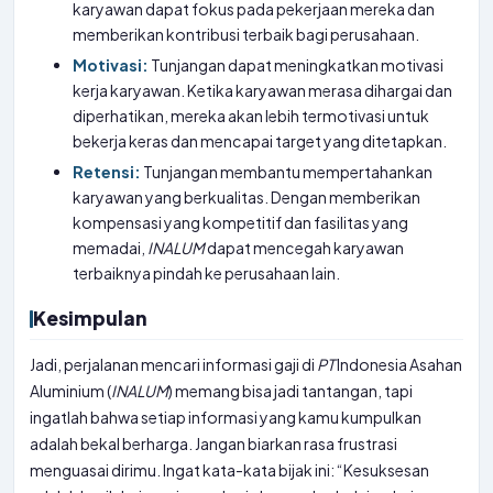
karyawan dapat fokus pada pekerjaan mereka dan
memberikan kontribusi terbaik bagi perusahaan.
Motivasi:
Tunjangan dapat meningkatkan motivasi
kerja karyawan. Ketika karyawan merasa dihargai dan
diperhatikan, mereka akan lebih termotivasi untuk
bekerja keras dan mencapai target yang ditetapkan.
Retensi:
Tunjangan membantu mempertahankan
karyawan yang berkualitas. Dengan memberikan
kompensasi yang kompetitif dan fasilitas yang
memadai,
INALUM
dapat mencegah karyawan
terbaiknya pindah ke perusahaan lain.
Kesimpulan
Jadi, perjalanan mencari informasi gaji di
PT
Indonesia Asahan
Aluminium (
INALUM
) memang bisa jadi tantangan, tapi
ingatlah bahwa setiap informasi yang kamu kumpulkan
adalah bekal berharga. Jangan biarkan rasa frustrasi
menguasai dirimu. Ingat kata-kata bijak ini: “Kesuksesan