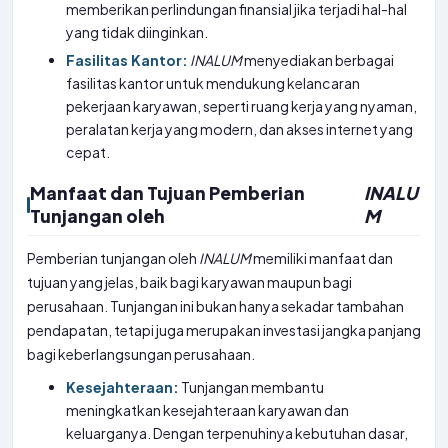
memberikan perlindungan finansial jika terjadi hal-hal
yang tidak diinginkan.
Fasilitas Kantor:
INALUM
menyediakan berbagai
fasilitas kantor untuk mendukung kelancaran
pekerjaan karyawan, seperti ruang kerja yang nyaman,
peralatan kerja yang modern, dan akses internet yang
cepat.
Manfaat dan Tujuan Pemberian
INALU
Tunjangan oleh
M
Pemberian tunjangan oleh
INALUM
memiliki manfaat dan
tujuan yang jelas, baik bagi karyawan maupun bagi
perusahaan. Tunjangan ini bukan hanya sekadar tambahan
pendapatan, tetapi juga merupakan investasi jangka panjang
bagi keberlangsungan perusahaan.
Kesejahteraan:
Tunjangan membantu
meningkatkan kesejahteraan karyawan dan
keluarganya. Dengan terpenuhinya kebutuhan dasar,