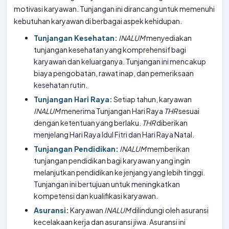
motivasi karyawan. Tunjangan ini dirancang untuk memenuhi
kebutuhan karyawan di berbagai aspek kehidupan.
Tunjangan Kesehatan:
INALUM
menyediakan
tunjangan kesehatan yang komprehensif bagi
karyawan dan keluarganya. Tunjangan ini mencakup
biaya pengobatan, rawat inap, dan pemeriksaan
kesehatan rutin.
Tunjangan Hari Raya:
Setiap tahun, karyawan
INALUM
menerima Tunjangan Hari Raya
THR
sesuai
dengan ketentuan yang berlaku.
THR
diberikan
menjelang Hari Raya Idul Fitri dan Hari Raya Natal.
Tunjangan Pendidikan:
INALUM
memberikan
tunjangan pendidikan bagi karyawan yang ingin
melanjutkan pendidikan ke jenjang yang lebih tinggi.
Tunjangan ini bertujuan untuk meningkatkan
kompetensi dan kualifikasi karyawan.
Asuransi:
Karyawan
INALUM
dilindungi oleh asuransi
kecelakaan kerja dan asuransi jiwa. Asuransi ini