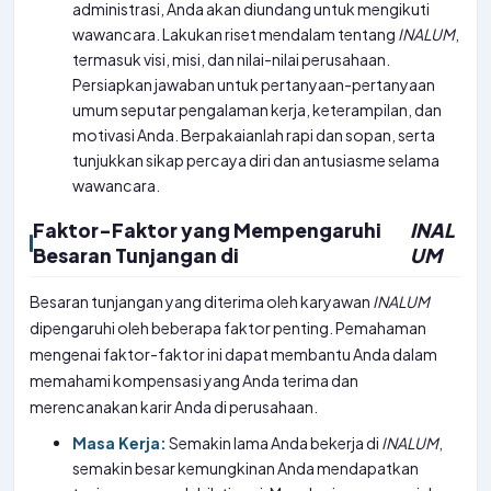
administrasi, Anda akan diundang untuk mengikuti
wawancara. Lakukan riset mendalam tentang
INALUM
,
termasuk visi, misi, dan nilai-nilai perusahaan.
Persiapkan jawaban untuk pertanyaan-pertanyaan
umum seputar pengalaman kerja, keterampilan, dan
motivasi Anda. Berpakaianlah rapi dan sopan, serta
tunjukkan sikap percaya diri dan antusiasme selama
wawancara.
Faktor-Faktor yang Mempengaruhi
INAL
Besaran Tunjangan di
UM
Besaran tunjangan yang diterima oleh karyawan
INALUM
dipengaruhi oleh beberapa faktor penting. Pemahaman
mengenai faktor-faktor ini dapat membantu Anda dalam
memahami kompensasi yang Anda terima dan
merencanakan karir Anda di perusahaan.
Masa Kerja:
Semakin lama Anda bekerja di
INALUM
,
semakin besar kemungkinan Anda mendapatkan