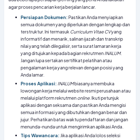
agar proses pencarian kerja berjalan lancar.
Persiapan Dokumen:
Pastikan Anda menyiapkan
semua dokumen yang diperlukan dengan lengkap dan
terstruktur. Ini termasuk
Curriculum Vitae
CV
yang
informatif dan menarik, salinan ijazah dan transkrip
nilai yang telah dilegalisir, serta surat lamaran kerja
yang ditujukan kepada bagian rekrutmen
INALUM
.
Jangan lupa sertakan sertifikat pelatihan atau
pengalaman kerja yang relevan dengan posisi yang
Anda lamar.
Proses Aplikasi:
INALUM
biasanya membuka
lowongan kerja melalui website resmi perusahaan atau
melalui platform rekrutmen
online
. Ikuti petunjuk
aplikasi dengan seksama dan pastikan Anda mengisi
semua informasi yang dibutuhkan dengan benar dan
jujur. Perhatikan batas waktu pendaftaran dan jangan
menunda-nunda untuk mengirimkan aplikasi Anda.
Tips Wawancara:
Jika aplikasi Anda lolos seleksi