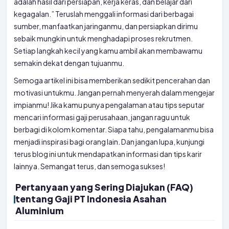
adalah hasil dari persiapan, kerja keras, dan belajar dari
kegagalan.” Teruslah menggali informasi dari berbagai
sumber, manfaatkan jaringanmu, dan persiapkan dirimu
sebaik mungkin untuk menghadapi proses rekrutmen.
Setiap langkah kecil yang kamu ambil akan membawamu
semakin dekat dengan tujuanmu.
Semoga artikel ini bisa memberikan sedikit pencerahan dan
motivasi untukmu. Jangan pernah menyerah dalam mengejar
impianmu! Jika kamu punya pengalaman atau tips seputar
mencari informasi gaji perusahaan, jangan ragu untuk
berbagi di kolom komentar. Siapa tahu, pengalamanmu bisa
menjadi inspirasi bagi orang lain. Dan jangan lupa, kunjungi
terus blog ini untuk mendapatkan informasi dan tips karir
lainnya. Semangat terus, dan semoga sukses!
Pertanyaan yang Sering Diajukan (FAQ)
tentang Gaji PT Indonesia Asahan
Aluminium