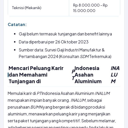
Rp 8.000.000 – Rp
Teknisi (Mekanik)
15.000.000
Catatan:
Gaji belum termasuk tunjangan dan benefit lainnya
Data diperbarui per 26 Oktober 2023
Sumber data: Survei Gaji Industri Manufaktur &
Pertambangan 2024 (Konsultan
SDM
Terkemuka)
Mencari Peluang Karir
Indonesia
INA
P
dan Memahami
Asahan
LU
T
Tunjangan di
Aluminium
M
Memulai karir di
PT
Indonesia Asahan Aluminium
INALUM
merupakan impian banyak orang.
INALUM
, sebagai
perusahaan
BUMN
yang bergerak di bidang produksi
aluminium, menawarkan peluang karir yang menjanjikan
serta paket tunjangan yang kompetitif. Sebelum melamar,
ada beberapa persiapan penting yang perlu Anda lakukan