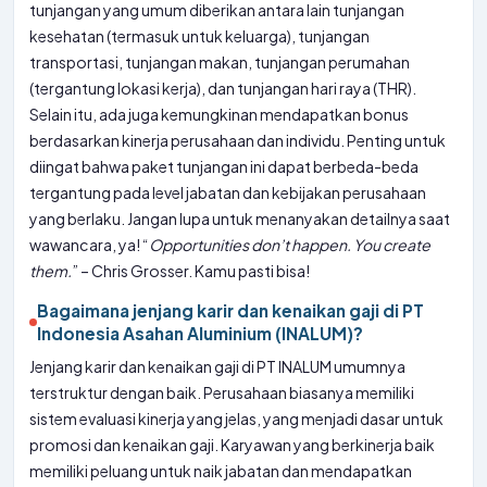
tunjangan yang umum diberikan antara lain tunjangan
kesehatan (termasuk untuk keluarga), tunjangan
transportasi, tunjangan makan, tunjangan perumahan
(tergantung lokasi kerja), dan tunjangan hari raya (THR).
Selain itu, ada juga kemungkinan mendapatkan bonus
berdasarkan kinerja perusahaan dan individu. Penting untuk
diingat bahwa paket tunjangan ini dapat berbeda-beda
tergantung pada level jabatan dan kebijakan perusahaan
yang berlaku. Jangan lupa untuk menanyakan detailnya saat
wawancara, ya! “
Opportunities don’t happen. You create
them.
” – Chris Grosser. Kamu pasti bisa!
Bagaimana jenjang karir dan kenaikan gaji di PT
Indonesia Asahan Aluminium (INALUM)?
Jenjang karir dan kenaikan gaji di PT INALUM umumnya
terstruktur dengan baik. Perusahaan biasanya memiliki
sistem evaluasi kinerja yang jelas, yang menjadi dasar untuk
promosi dan kenaikan gaji. Karyawan yang berkinerja baik
memiliki peluang untuk naik jabatan dan mendapatkan