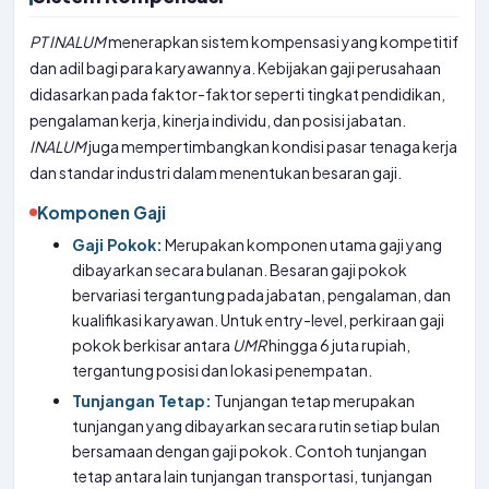
PT
INALUM
menerapkan sistem kompensasi yang kompetitif
dan adil bagi para karyawannya. Kebijakan gaji perusahaan
didasarkan pada faktor-faktor seperti tingkat pendidikan,
pengalaman kerja, kinerja individu, dan posisi jabatan.
INALUM
juga mempertimbangkan kondisi pasar tenaga kerja
dan standar industri dalam menentukan besaran gaji.
Komponen Gaji
Gaji Pokok:
Merupakan komponen utama gaji yang
dibayarkan secara bulanan. Besaran gaji pokok
bervariasi tergantung pada jabatan, pengalaman, dan
kualifikasi karyawan. Untuk entry-level, perkiraan gaji
pokok berkisar antara
UMR
hingga 6 juta rupiah,
tergantung posisi dan lokasi penempatan.
Tunjangan Tetap:
Tunjangan tetap merupakan
tunjangan yang dibayarkan secara rutin setiap bulan
bersamaan dengan gaji pokok. Contoh tunjangan
tetap antara lain tunjangan transportasi, tunjangan