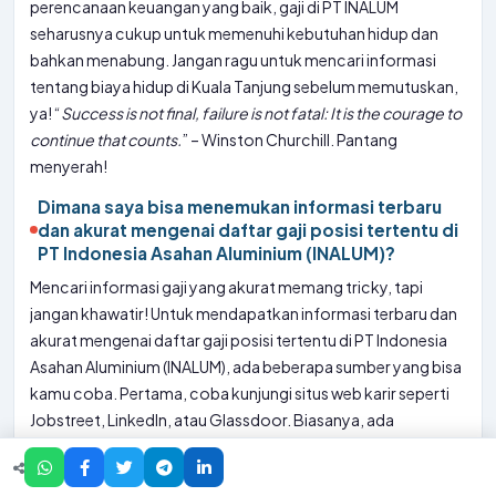
perencanaan keuangan yang baik, gaji di PT INALUM
seharusnya cukup untuk memenuhi kebutuhan hidup dan
bahkan menabung. Jangan ragu untuk mencari informasi
tentang biaya hidup di Kuala Tanjung sebelum memutuskan,
ya! “
Success is not final, failure is not fatal: It is the courage to
continue that counts.
” – Winston Churchill. Pantang
menyerah!
Dimana saya bisa menemukan informasi terbaru
dan akurat mengenai daftar gaji posisi tertentu di
PT Indonesia Asahan Aluminium (INALUM)?
Mencari informasi gaji yang akurat memang tricky, tapi
jangan khawatir! Untuk mendapatkan informasi terbaru dan
akurat mengenai daftar gaji posisi tertentu di PT Indonesia
Asahan Aluminium (INALUM), ada beberapa sumber yang bisa
kamu coba. Pertama, coba kunjungi situs web karir seperti
Jobstreet, LinkedIn, atau Glassdoor. Biasanya, ada
karyawan yang membagikan perkiraan gaji di sana. Kedua,
manfaatkan jaringan profesionalmu. Jika kamu kenal