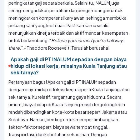
peningkatan gaji secara berkala. Selain itu, INALUM juga
sering mengadakan pelatihan dan pengembangan untuk
meningkatkan kompetensi karyawan, sehingga membuka
peluang karir yang lebih luas. Pastikan kamu selalu
menunjukkan kinerja terbaik dan aktif mencari kesempatan
untuk berkembang. “
Believe you can and you’re halfway
there.
” – Theodore Roosevelt. Teruslah berusaha!
Apakah gaji di PT INALUM sepadan dengan biaya
hidup di lokasi kerja, misalnya Kuala Tanjung atau
sekitarnya?
Pertanyaan bagus! Apakah gaji di PT INALUM sepadan
dengan biaya hidup di lokasi kerja seperti Kuala Tanjung atau
sekitarnya, itu relatif, tergantung gaya hidupmu. Secara
umum, biaya hidup di Kuala Tanjung masih tergolong lebih
rendah dibandingkan kota-kota besar seperti Jakarta atau
Surabaya. Namun, penting untuk mempertimbangkan
faktor-faktor seperti biaya sewa tempat tinggal,
transportasi, dan kebutuhan sehari-hari. Dengan