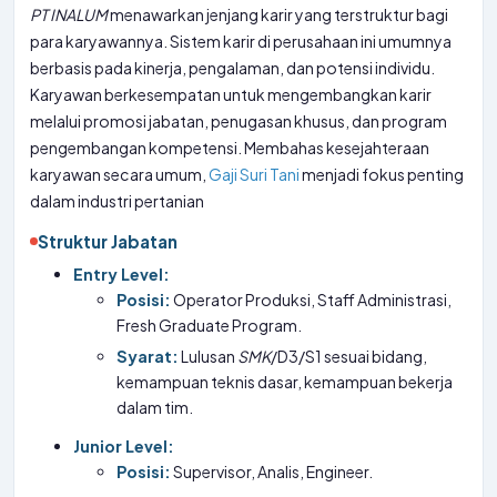
PT
INALUM
menawarkan jenjang karir yang terstruktur bagi
para karyawannya. Sistem karir di perusahaan ini umumnya
berbasis pada kinerja, pengalaman, dan potensi individu.
Karyawan berkesempatan untuk mengembangkan karir
melalui promosi jabatan, penugasan khusus, dan program
pengembangan kompetensi. Membahas kesejahteraan
karyawan secara umum,
Gaji Suri Tani
menjadi fokus penting
dalam industri pertanian
Struktur Jabatan
Entry Level:
Posisi:
Operator Produksi, Staff Administrasi,
Fresh Graduate Program.
Syarat:
Lulusan
SMK
/D3/S1 sesuai bidang,
kemampuan teknis dasar, kemampuan bekerja
dalam tim.
Junior Level:
Posisi:
Supervisor, Analis, Engineer.