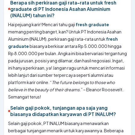
Berapa sih perkiraan gaji rata-rata untuk fresh
graduate di PT Indonesia Asahan Aluminium
(INALUM) tahun ini?
Hai pejuang karir! Mencari tahu gaji
fresh graduate
memang penting banget, kan? Untuk PT Indonesia Asahan
Aluminium (INALUM), perkiraan gaji rata-rata untuk
fresh
graduate
biasanya berkisar antara Rp 5.000.000 hingga
Rp 8.000.000 per bulan. Angka ini bisa bervariasi tergantung
pada jurusan, posisi yang dilamar, dan hasil negosiasi. Ingat,
ini hanya perkiraan, ya! Jangan ragu untuk mencari informasi
lebih lanjut dari sumber terpercaya seperti alumni atau
platform karir online. “
The future belongs to those who
believe in the beauty of their dreams.
” – Eleanor Roosevelt.
Semangat terus!
Selain gaji pokok, tunjangan apa saja yang
biasanya didapatkan karyawan di PT INALUM?
Selain gaji pokok, PT INALUM biasanya menawarkan
berbagai tunjangan menarik untuk karyawannya. Beberapa