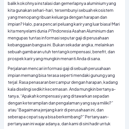
balik kokohnya instalasi dan gemerlapnya aluminium yang
kita gunakan sehari-hari, tersembunyi sebuah ekosistem
yang menopang ribuan keluarga dengan harapan dan
impian? Halo, para pencari peluang karir yang luar biasa! Mari
kita menyelami dunia
PT
Indonesia Asahan Aluminium dan
mengupas tuntas informasi seputar gaji di perusahaan
kebanggaan bangsa ini. Bukan sekadar angka, melainkan
sebuah gambaran utuh tentang kompensasi, benefit, dan
prospek karir yang mungkin menanti Anda di sana.
Perjalanan mencari informasi gaji di sebuah perusahaan
impian memang bisa terasa seperti mendaki gunung yang
terjal. Rasa penasaran bercampur dengan harapan, kadang
kala diselingi sedikit kecemasan. Anda mungkin bertanya-
tanya, “Apakah kompensasi yang ditawarkan sepadan
dengan keterampilan dan pengalaman yang saya miliki?”
atau “Bagaimana jenjang karir di perusahaan ini, dan
seberapa cepat saya bisa berkembang?” Pertanyaan-
pertanyaan ini wajar adanya, dan kami di sini hadir untuk