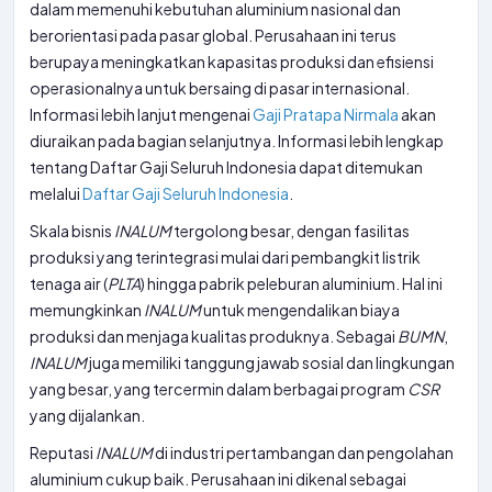
dalam memenuhi kebutuhan aluminium nasional dan
berorientasi pada pasar global. Perusahaan ini terus
berupaya meningkatkan kapasitas produksi dan efisiensi
operasionalnya untuk bersaing di pasar internasional.
Informasi lebih lanjut mengenai
Gaji Pratapa Nirmala
akan
diuraikan pada bagian selanjutnya. Informasi lebih lengkap
tentang Daftar Gaji Seluruh Indonesia dapat ditemukan
melalui
Daftar Gaji Seluruh Indonesia
.
Skala bisnis
INALUM
tergolong besar, dengan fasilitas
produksi yang terintegrasi mulai dari pembangkit listrik
tenaga air (
PLTA
) hingga pabrik peleburan aluminium. Hal ini
memungkinkan
INALUM
untuk mengendalikan biaya
produksi dan menjaga kualitas produknya. Sebagai
BUMN
,
INALUM
juga memiliki tanggung jawab sosial dan lingkungan
yang besar, yang tercermin dalam berbagai program
CSR
yang dijalankan.
Reputasi
INALUM
di industri pertambangan dan pengolahan
aluminium cukup baik. Perusahaan ini dikenal sebagai