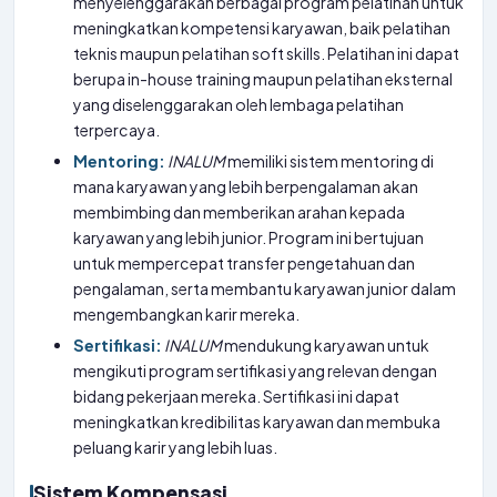
menyelenggarakan berbagai program pelatihan untuk
meningkatkan kompetensi karyawan, baik pelatihan
teknis maupun pelatihan soft skills. Pelatihan ini dapat
berupa in-house training maupun pelatihan eksternal
yang diselenggarakan oleh lembaga pelatihan
terpercaya.
Mentoring:
INALUM
memiliki sistem mentoring di
mana karyawan yang lebih berpengalaman akan
membimbing dan memberikan arahan kepada
karyawan yang lebih junior. Program ini bertujuan
untuk mempercepat transfer pengetahuan dan
pengalaman, serta membantu karyawan junior dalam
mengembangkan karir mereka.
Sertifikasi:
INALUM
mendukung karyawan untuk
mengikuti program sertifikasi yang relevan dengan
bidang pekerjaan mereka. Sertifikasi ini dapat
meningkatkan kredibilitas karyawan dan membuka
peluang karir yang lebih luas.
Sistem Kompensasi