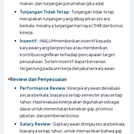
makan, dan tunjangan perumahan (jika ada).
Tunjangan Tidak Tetap:
Tunjangan tidak tetap
merupakan tunjangan yang dibayarkan secara
berkala, misalnya tunjangan hari raya (
THR
) dan bonus
kinerja.
Insentif:
INALUM
memberikan insentif kepada
karyawan yang berprestasi atau memberikan
kontribusi signifikan terhadap pencapaian target
perusahaan. Sistem insentif dapat bervariasi
tergantung pada unit kerja dan jabatan karyawan.
Review dan Penyesuaian
Performance Review:
Kinerja karyawan dievaluasi
secara berkala, biasanya setiap semester atau setiap
tahun. Hasil evaluasi kinerja akan digunakan sebagai
dasar untuk menentukan kenaikan gaji, promosi
jabatan, dan pemberian bonus.
Salary Review:
Gaji karyawan ditinjau secara berkala,
biasanya setiap tahun, untuk memastikan bahwa gaji