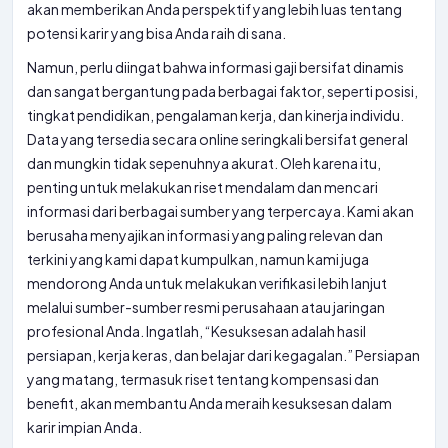
akan memberikan Anda perspektif yang lebih luas tentang
potensi karir yang bisa Anda raih di sana.
Namun, perlu diingat bahwa informasi gaji bersifat dinamis
dan sangat bergantung pada berbagai faktor, seperti posisi,
tingkat pendidikan, pengalaman kerja, dan kinerja individu.
Data yang tersedia secara online seringkali bersifat general
dan mungkin tidak sepenuhnya akurat. Oleh karena itu,
penting untuk melakukan riset mendalam dan mencari
informasi dari berbagai sumber yang terpercaya. Kami akan
berusaha menyajikan informasi yang paling relevan dan
terkini yang kami dapat kumpulkan, namun kami juga
mendorong Anda untuk melakukan verifikasi lebih lanjut
melalui sumber-sumber resmi perusahaan atau jaringan
profesional Anda. Ingatlah, “Kesuksesan adalah hasil
persiapan, kerja keras, dan belajar dari kegagalan.” Persiapan
yang matang, termasuk riset tentang kompensasi dan
benefit, akan membantu Anda meraih kesuksesan dalam
karir impian Anda.