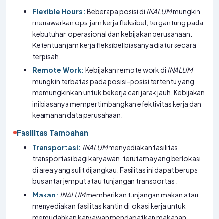
Flexible Hours:
Beberapa posisi di
INALUM
mungkin
menawarkan opsi jam kerja fleksibel, tergantung pada
kebutuhan operasional dan kebijakan perusahaan.
Ketentuan jam kerja fleksibel biasanya diatur secara
terpisah.
Remote Work:
Kebijakan remote work di
INALUM
mungkin terbatas pada posisi-posisi tertentu yang
memungkinkan untuk bekerja dari jarak jauh. Kebijakan
ini biasanya mempertimbangkan efektivitas kerja dan
keamanan data perusahaan.
Fasilitas Tambahan
Transportasi:
INALUM
menyediakan fasilitas
transportasi bagi karyawan, terutama yang berlokasi
di area yang sulit dijangkau. Fasilitas ini dapat berupa
bus antar jemput atau tunjangan transportasi.
Makan:
INALUM
memberikan tunjangan makan atau
menyediakan fasilitas kantin di lokasi kerja untuk
memudahkan karyawan mendapatkan makanan.