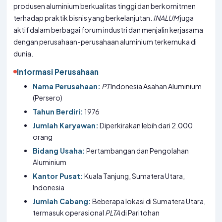
produsen aluminium berkualitas tinggi dan berkomitmen
terhadap praktik bisnis yang berkelanjutan.
INALUM
juga
aktif dalam berbagai forum industri dan menjalin kerjasama
dengan perusahaan-perusahaan aluminium terkemuka di
dunia.
Informasi Perusahaan
Nama Perusahaan:
PT
Indonesia Asahan Aluminium
(Persero)
Tahun Berdiri:
1976
Jumlah Karyawan:
Diperkirakan lebih dari 2.000
orang
Bidang Usaha:
Pertambangan dan Pengolahan
Aluminium
Kantor Pusat:
Kuala Tanjung, Sumatera Utara,
Indonesia
Jumlah Cabang:
Beberapa lokasi di Sumatera Utara,
termasuk operasional
PLTA
di Paritohan