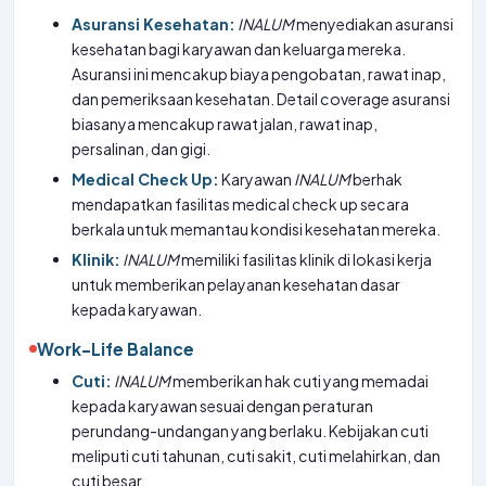
Asuransi Kesehatan:
INALUM
menyediakan asuransi
kesehatan bagi karyawan dan keluarga mereka.
Asuransi ini mencakup biaya pengobatan, rawat inap,
dan pemeriksaan kesehatan. Detail coverage asuransi
biasanya mencakup rawat jalan, rawat inap,
persalinan, dan gigi.
Medical Check Up:
Karyawan
INALUM
berhak
mendapatkan fasilitas medical check up secara
berkala untuk memantau kondisi kesehatan mereka.
Klinik:
INALUM
memiliki fasilitas klinik di lokasi kerja
untuk memberikan pelayanan kesehatan dasar
kepada karyawan.
Work-Life Balance
Cuti:
INALUM
memberikan hak cuti yang memadai
kepada karyawan sesuai dengan peraturan
perundang-undangan yang berlaku. Kebijakan cuti
meliputi cuti tahunan, cuti sakit, cuti melahirkan, dan
cuti besar.