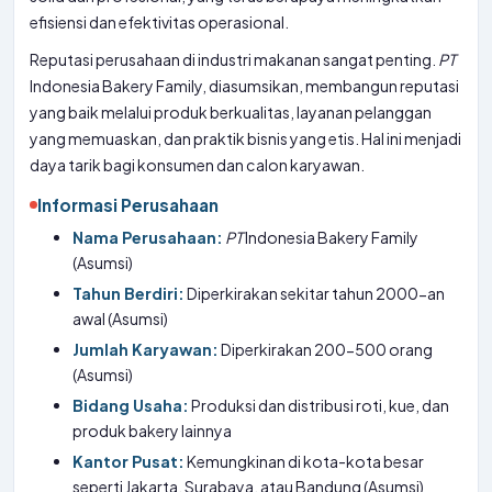
efisiensi dan efektivitas operasional.
Reputasi perusahaan di industri makanan sangat penting.
PT
Indonesia Bakery Family, diasumsikan, membangun reputasi
yang baik melalui produk berkualitas, layanan pelanggan
yang memuaskan, dan praktik bisnis yang etis. Hal ini menjadi
daya tarik bagi konsumen dan calon karyawan.
Informasi Perusahaan
Nama Perusahaan:
PT
Indonesia Bakery Family
(Asumsi)
Tahun Berdiri:
Diperkirakan sekitar tahun 2000-an
awal (Asumsi)
Jumlah Karyawan:
Diperkirakan 200-500 orang
(Asumsi)
Bidang Usaha:
Produksi dan distribusi roti, kue, dan
produk bakery lainnya
Kantor Pusat:
Kemungkinan di kota-kota besar
seperti Jakarta, Surabaya, atau Bandung (Asumsi)