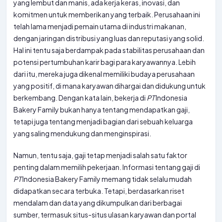
yang lembut dan manis, ada kerja keras, inovasi, dan
komitmen untuk memberikan yang terbaik. Perusahaan ini
telah lama menjadi pemain utama di industri makanan,
dengan jaringan distribusi yang luas dan reputasi yang solid.
Hal ini tentu saja berdampak pada stabilitas perusahaan dan
potensi pertumbuhan karir bagi para karyawannya. Lebih
dari itu, mereka juga dikenal memiliki budaya perusahaan
yang positif, di mana karyawan dihargai dan didukung untuk
berkembang. Dengan kata lain, bekerja di
PT
Indonesia
Bakery Family bukan hanya tentang mendapatkan gaji,
tetapi juga tentang menjadi bagian dari sebuah keluarga
yang saling mendukung dan menginspirasi.
Namun, tentu saja, gaji tetap menjadi salah satu faktor
penting dalam memilih pekerjaan. Informasi tentang gaji di
PT
Indonesia Bakery Family memang tidak selalu mudah
didapatkan secara terbuka. Tetapi, berdasarkan riset
mendalam dan data yang dikumpulkan dari berbagai
sumber, termasuk situs-situs ulasan karyawan dan portal