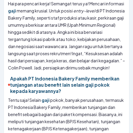
Hai para pencari kerja! Semangat terus ya! Mencari informasi
gaji
memang krusial. Untuk posisi
entry-level
di PT Indonesia
Bakery Family, seperti staf produksi atau kasir, perkiraan gaji
umumnya berkisar antara UMR (Upah Minimum Regional)
hingga sedikit di atasnya. Angka ini bisa bervariasi
tergantung lokasi pabrik atau toko, kebijakan perusahaan,
dan negosiasi saat wawancara. Jangan ragu untuk bertanya
langsung saat proses rekrutmen! Ingat, “Kesuksesan adalah
hasil dari persiapan, kerja keras, dan belajar dari kegagalan.” –
Colin Powell. Jadi, persiapkan dirimu sebaik mungkin!
Apakah PT Indonesia Bakery Family memberikan
tunjangan atau benefit lain selain gaji pokok
kepada karyawannya?
Tentu saja! Selain
gaji
pokok, banyak perusahaan, termasuk
PT Indonesia Bakery Family, memberikan tunjangan dan
benefit sebagai bagian dari paket kompensasi. Biasanya, ini
meliputi tunjangan kesehatan (BPJS Kesehatan), tunjangan
ketenagakerjaan (BPJS Ketenagakerjaan), tunjangan