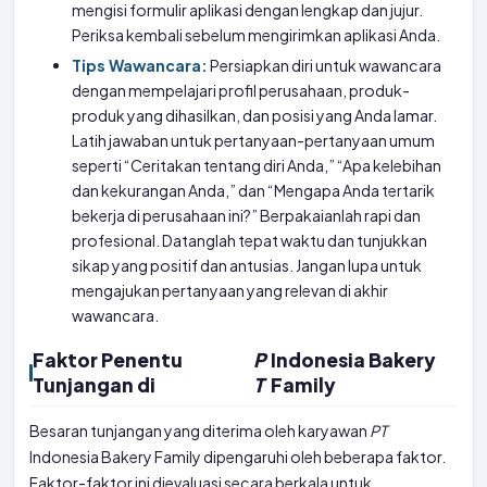
mengisi formulir aplikasi dengan lengkap dan jujur.
Periksa kembali sebelum mengirimkan aplikasi Anda.
Tips Wawancara:
Persiapkan diri untuk wawancara
dengan mempelajari profil perusahaan, produk-
produk yang dihasilkan, dan posisi yang Anda lamar.
Latih jawaban untuk pertanyaan-pertanyaan umum
seperti “Ceritakan tentang diri Anda,” “Apa kelebihan
dan kekurangan Anda,” dan “Mengapa Anda tertarik
bekerja di perusahaan ini?” Berpakaianlah rapi dan
profesional. Datanglah tepat waktu dan tunjukkan
sikap yang positif dan antusias. Jangan lupa untuk
mengajukan pertanyaan yang relevan di akhir
wawancara.
Faktor Penentu
P
Indonesia Bakery
Tunjangan di
T
Family
Besaran tunjangan yang diterima oleh karyawan
PT
Indonesia Bakery Family dipengaruhi oleh beberapa faktor.
Faktor-faktor ini dievaluasi secara berkala untuk