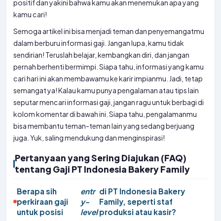
positif dan yakini bahwa kamu akan menemukan apa yang
kamu cari!
Semoga artikel ini bisa menjadi teman dan penyemangatmu
dalam berburu informasi gaji. Jangan lupa, kamu tidak
sendirian! Teruslah belajar, kembangkan diri, dan jangan
pernah berhenti bermimpi. Siapa tahu, informasi yang kamu
cari hari ini akan membawamu ke karir impianmu. Jadi, tetap
semangat ya! Kalau kamu punya pengalaman atau tips lain
seputar mencari informasi gaji, jangan ragu untuk berbagi di
kolom komentar di bawah ini. Siapa tahu, pengalamanmu
bisa membantu teman-teman lain yang sedang berjuang
juga. Yuk, saling mendukung dan menginspirasi!
Pertanyaan yang Sering Diajukan (FAQ)
tentang Gaji PT Indonesia Bakery Family
Berapa sih
entr
di PT Indonesia Bakery
perkiraan gaji
y-
Family, seperti staf
untuk posisi
level
produksi atau kasir?