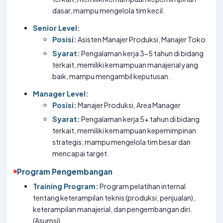
dasar, mampu mengelola tim kecil.
Senior Level:
Posisi:
Asisten Manajer Produksi, Manajer Toko
Syarat:
Pengalaman kerja 3-5 tahun di bidang
terkait, memiliki kemampuan manajerial yang
baik, mampu mengambil keputusan.
Manager Level:
Posisi:
Manajer Produksi, Area Manager
Syarat:
Pengalaman kerja 5+ tahun di bidang
terkait, memiliki kemampuan kepemimpinan
strategis, mampu mengelola tim besar dan
mencapai target.
Program Pengembangan
Training Program:
Program pelatihan internal
tentang keterampilan teknis (produksi, penjualan),
keterampilan manajerial, dan pengembangan diri.
(Asumsi)