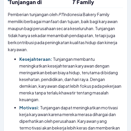
Tunjangan di
T
Family
Pemberian tunjangan oleh
PT
Indonesia Bakery Family
memiliki berbagai manfaat dan tujuan, baik bagi karyawan
maupun bagi perusahaan secara keseluruhan. Tunjangan
tidak hanya sekadar menambah pendapatan, tetapi juga
berkontribusi pada peningkatan kualitas hidup dan kinerja
karyawan.
Kesejahteraan:
Tunjangan membantu
meningkatkan kesejahteraan karyawan dengan
meringankan beban biaya hidup, terutama di bidang
kesehatan, pendidikan, dan hari raya. Dengan
demikian, karyawan dapat lebih fokus pada pekerjaan
mereka tanpa terlalu khawatir tentang masalah
keuangan.
Motivasi:
Tunjangan dapat meningkatkan motivasi
kerja karyawan karena mereka merasa dihargai dan
diperhatikan oleh perusahaan. Karyawan yang
termotivasi akan bekerja lebih keras dan memberikan