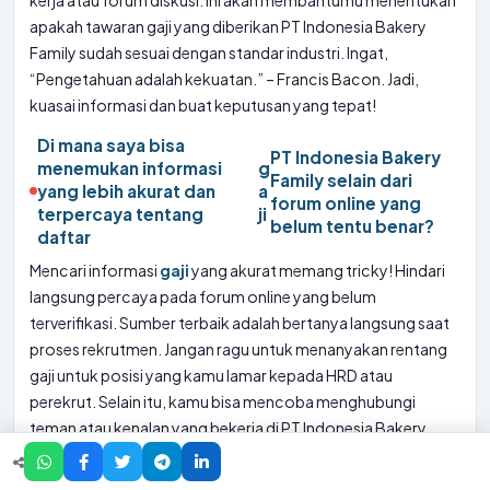
kerja atau forum diskusi. Ini akan membantumu menentukan
apakah tawaran gaji yang diberikan PT Indonesia Bakery
Family sudah sesuai dengan standar industri. Ingat,
“Pengetahuan adalah kekuatan.” – Francis Bacon. Jadi,
kuasai informasi dan buat keputusan yang tepat!
Di mana saya bisa
PT Indonesia Bakery
menemukan informasi
g
Family selain dari
yang lebih akurat dan
a
forum online yang
terpercaya tentang
ji
belum tentu benar?
daftar
Mencari informasi
gaji
yang akurat memang tricky! Hindari
langsung percaya pada forum online yang belum
terverifikasi. Sumber terbaik adalah bertanya langsung saat
proses rekrutmen. Jangan ragu untuk menanyakan rentang
gaji untuk posisi yang kamu lamar kepada HRD atau
perekrut. Selain itu, kamu bisa mencoba menghubungi
teman atau kenalan yang bekerja di PT Indonesia Bakery
Family (jika ada). Situs-situs
review
perusahaan seperti
Jobstreet atau Glassdoor juga bisa memberikan gambaran,