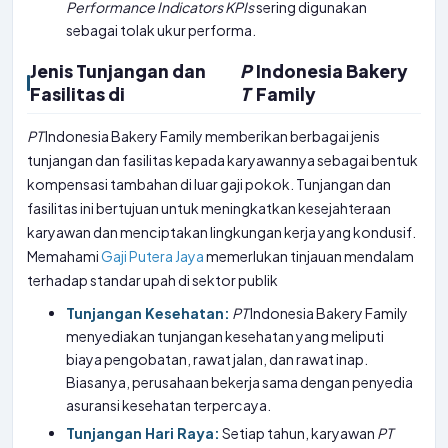
Performance Indicators
KPIs
sering digunakan
sebagai tolak ukur performa.
Jenis Tunjangan dan
P
Indonesia Bakery
Fasilitas di
T
Family
PT
Indonesia Bakery Family memberikan berbagai jenis
tunjangan dan fasilitas kepada karyawannya sebagai bentuk
kompensasi tambahan di luar gaji pokok. Tunjangan dan
fasilitas ini bertujuan untuk meningkatkan kesejahteraan
karyawan dan menciptakan lingkungan kerja yang kondusif.
Memahami
Gaji Putera Jaya
memerlukan tinjauan mendalam
terhadap standar upah di sektor publik
Tunjangan Kesehatan:
PT
Indonesia Bakery Family
menyediakan tunjangan kesehatan yang meliputi
biaya pengobatan, rawat jalan, dan rawat inap.
Biasanya, perusahaan bekerja sama dengan penyedia
asuransi kesehatan terpercaya.
Tunjangan Hari Raya:
Setiap tahun, karyawan
PT