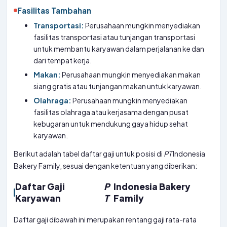
Fasilitas Tambahan
Transportasi:
Perusahaan mungkin menyediakan
fasilitas transportasi atau tunjangan transportasi
untuk membantu karyawan dalam perjalanan ke dan
dari tempat kerja.
Makan:
Perusahaan mungkin menyediakan makan
siang gratis atau tunjangan makan untuk karyawan.
Olahraga:
Perusahaan mungkin menyediakan
fasilitas olahraga atau kerjasama dengan pusat
kebugaran untuk mendukung gaya hidup sehat
karyawan.
Berikut adalah tabel daftar gaji untuk posisi di
PT
Indonesia
Bakery Family, sesuai dengan ketentuan yang diberikan:
Daftar Gaji
P
Indonesia Bakery
Karyawan
T
Family
Daftar gaji dibawah ini merupakan rentang gaji rata-rata