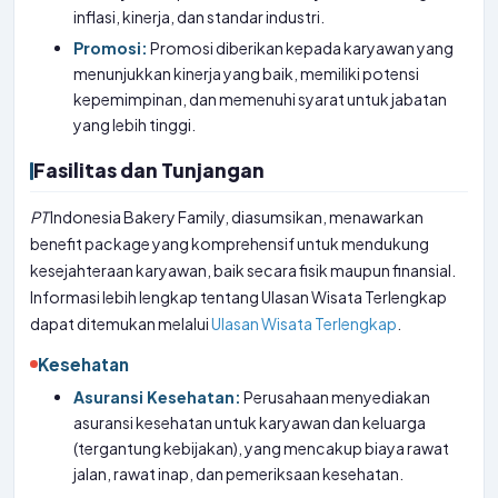
inflasi, kinerja, dan standar industri.
Promosi:
Promosi diberikan kepada karyawan yang
menunjukkan kinerja yang baik, memiliki potensi
kepemimpinan, dan memenuhi syarat untuk jabatan
yang lebih tinggi.
Fasilitas dan Tunjangan
PT
Indonesia Bakery Family, diasumsikan, menawarkan
benefit package yang komprehensif untuk mendukung
kesejahteraan karyawan, baik secara fisik maupun finansial.
Informasi lebih lengkap tentang Ulasan Wisata Terlengkap
dapat ditemukan melalui
Ulasan Wisata Terlengkap
.
Kesehatan
Asuransi Kesehatan:
Perusahaan menyediakan
asuransi kesehatan untuk karyawan dan keluarga
(tergantung kebijakan), yang mencakup biaya rawat
jalan, rawat inap, dan pemeriksaan kesehatan.