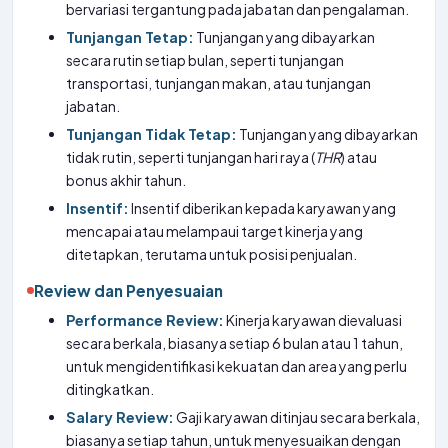
bervariasi tergantung pada jabatan dan pengalaman.
Tunjangan Tetap:
Tunjangan yang dibayarkan
secara rutin setiap bulan, seperti tunjangan
transportasi, tunjangan makan, atau tunjangan
jabatan.
Tunjangan Tidak Tetap:
Tunjangan yang dibayarkan
tidak rutin, seperti tunjangan hari raya (
THR
) atau
bonus akhir tahun.
Insentif:
Insentif diberikan kepada karyawan yang
mencapai atau melampaui target kinerja yang
ditetapkan, terutama untuk posisi penjualan.
Review dan Penyesuaian
Performance Review:
Kinerja karyawan dievaluasi
secara berkala, biasanya setiap 6 bulan atau 1 tahun,
untuk mengidentifikasi kekuatan dan area yang perlu
ditingkatkan.
Salary Review:
Gaji karyawan ditinjau secara berkala,
biasanya setiap tahun, untuk menyesuaikan dengan