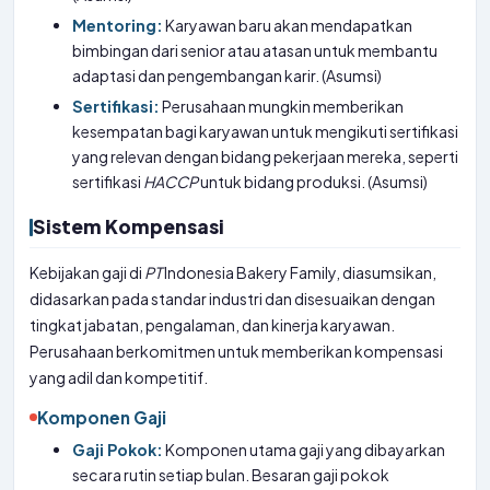
Mentoring:
Karyawan baru akan mendapatkan
bimbingan dari senior atau atasan untuk membantu
adaptasi dan pengembangan karir. (Asumsi)
Sertifikasi:
Perusahaan mungkin memberikan
kesempatan bagi karyawan untuk mengikuti sertifikasi
yang relevan dengan bidang pekerjaan mereka, seperti
sertifikasi
HACCP
untuk bidang produksi. (Asumsi)
Sistem Kompensasi
Kebijakan gaji di
PT
Indonesia Bakery Family, diasumsikan,
didasarkan pada standar industri dan disesuaikan dengan
tingkat jabatan, pengalaman, dan kinerja karyawan.
Perusahaan berkomitmen untuk memberikan kompensasi
yang adil dan kompetitif.
Komponen Gaji
Gaji Pokok:
Komponen utama gaji yang dibayarkan
secara rutin setiap bulan. Besaran gaji pokok