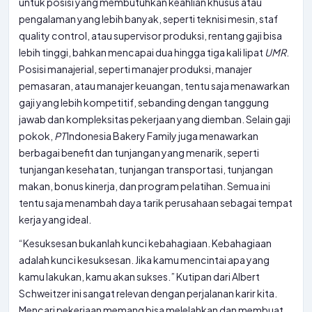
untuk posisi yang membutuhkan keahlian khusus atau
pengalaman yang lebih banyak, seperti teknisi mesin, staf
quality control, atau supervisor produksi, rentang gaji bisa
lebih tinggi, bahkan mencapai dua hingga tiga kali lipat
UMR
.
Posisi manajerial, seperti manajer produksi, manajer
pemasaran, atau manajer keuangan, tentu saja menawarkan
gaji yang lebih kompetitif, sebanding dengan tanggung
jawab dan kompleksitas pekerjaan yang diemban. Selain gaji
pokok,
PT
Indonesia Bakery Family juga menawarkan
berbagai benefit dan tunjangan yang menarik, seperti
tunjangan kesehatan, tunjangan transportasi, tunjangan
makan, bonus kinerja, dan program pelatihan. Semua ini
tentu saja menambah daya tarik perusahaan sebagai tempat
kerja yang ideal.
“Kesuksesan bukanlah kunci kebahagiaan. Kebahagiaan
adalah kunci kesuksesan. Jika kamu mencintai apa yang
kamu lakukan, kamu akan sukses.” Kutipan dari Albert
Schweitzer ini sangat relevan dengan perjalanan karir kita.
Mencari pekerjaan memang bisa melelahkan dan membuat