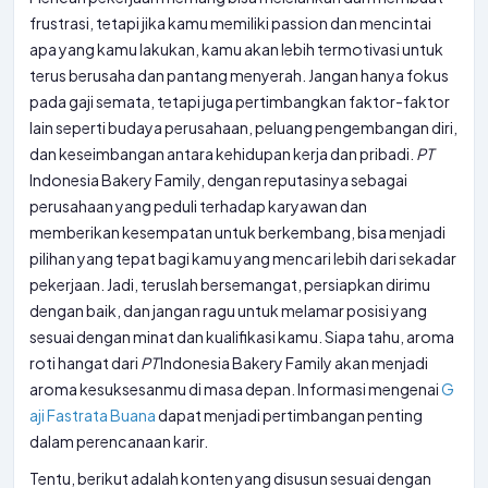
frustrasi, tetapi jika kamu memiliki passion dan mencintai
apa yang kamu lakukan, kamu akan lebih termotivasi untuk
terus berusaha dan pantang menyerah. Jangan hanya fokus
pada gaji semata, tetapi juga pertimbangkan faktor-faktor
lain seperti budaya perusahaan, peluang pengembangan diri,
dan keseimbangan antara kehidupan kerja dan pribadi.
PT
Indonesia Bakery Family, dengan reputasinya sebagai
perusahaan yang peduli terhadap karyawan dan
memberikan kesempatan untuk berkembang, bisa menjadi
pilihan yang tepat bagi kamu yang mencari lebih dari sekadar
pekerjaan. Jadi, teruslah bersemangat, persiapkan dirimu
dengan baik, dan jangan ragu untuk melamar posisi yang
sesuai dengan minat dan kualifikasi kamu. Siapa tahu, aroma
roti hangat dari
PT
Indonesia Bakery Family akan menjadi
aroma kesuksesanmu di masa depan. Informasi mengenai
G
aji Fastrata Buana
dapat menjadi pertimbangan penting
dalam perencanaan karir.
Tentu, berikut adalah konten yang disusun sesuai dengan