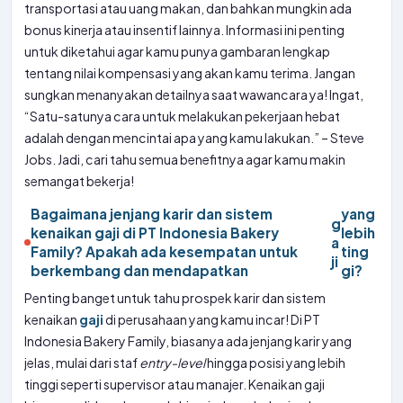
transportasi atau uang makan, dan bahkan mungkin ada
bonus kinerja atau insentif lainnya. Informasi ini penting
untuk diketahui agar kamu punya gambaran lengkap
tentang nilai kompensasi yang akan kamu terima. Jangan
sungkan menanyakan detailnya saat wawancara ya! Ingat,
“Satu-satunya cara untuk melakukan pekerjaan hebat
adalah dengan mencintai apa yang kamu lakukan.” – Steve
Jobs. Jadi, cari tahu semua benefitnya agar kamu makin
semangat bekerja!
Bagaimana jenjang karir dan sistem
yang
g
kenaikan gaji di PT Indonesia Bakery
lebih
a
Family? Apakah ada kesempatan untuk
ting
ji
berkembang dan mendapatkan
gi?
Penting banget untuk tahu prospek karir dan sistem
kenaikan
gaji
di perusahaan yang kamu incar! Di PT
Indonesia Bakery Family, biasanya ada jenjang karir yang
jelas, mulai dari staf
entry-level
hingga posisi yang lebih
tinggi seperti supervisor atau manajer. Kenaikan gaji