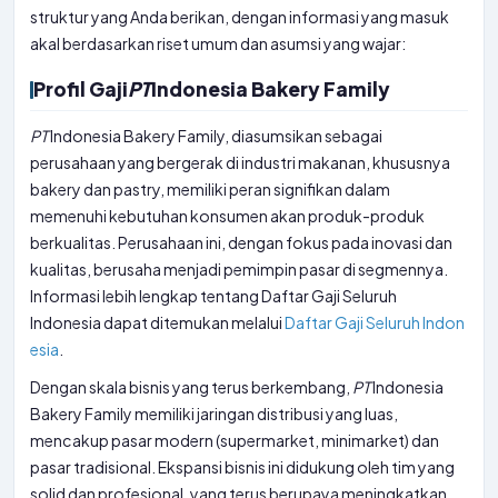
struktur yang Anda berikan, dengan informasi yang masuk
akal berdasarkan riset umum dan asumsi yang wajar:
Profil Gaji
PT
Indonesia Bakery Family
PT
Indonesia Bakery Family, diasumsikan sebagai
perusahaan yang bergerak di industri makanan, khususnya
bakery dan pastry, memiliki peran signifikan dalam
memenuhi kebutuhan konsumen akan produk-produk
berkualitas. Perusahaan ini, dengan fokus pada inovasi dan
kualitas, berusaha menjadi pemimpin pasar di segmennya.
Informasi lebih lengkap tentang Daftar Gaji Seluruh
Indonesia dapat ditemukan melalui
Daftar Gaji Seluruh Indon
esia
.
Dengan skala bisnis yang terus berkembang,
PT
Indonesia
Bakery Family memiliki jaringan distribusi yang luas,
mencakup pasar modern (supermarket, minimarket) dan
pasar tradisional. Ekspansi bisnis ini didukung oleh tim yang
solid dan profesional, yang terus berupaya meningkatkan