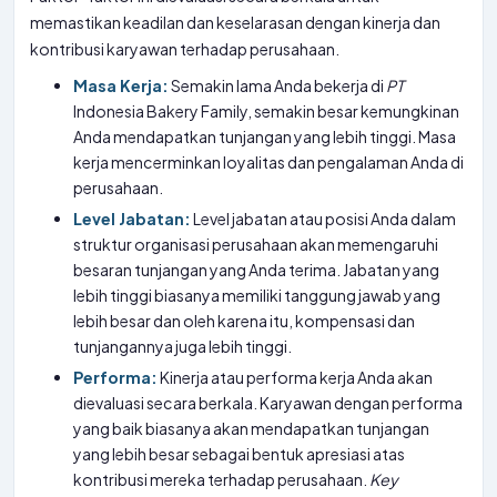
memastikan keadilan dan keselarasan dengan kinerja dan
kontribusi karyawan terhadap perusahaan.
Masa Kerja:
Semakin lama Anda bekerja di
PT
Indonesia Bakery Family, semakin besar kemungkinan
Anda mendapatkan tunjangan yang lebih tinggi. Masa
kerja mencerminkan loyalitas dan pengalaman Anda di
perusahaan.
Level Jabatan:
Level jabatan atau posisi Anda dalam
struktur organisasi perusahaan akan memengaruhi
besaran tunjangan yang Anda terima. Jabatan yang
lebih tinggi biasanya memiliki tanggung jawab yang
lebih besar dan oleh karena itu, kompensasi dan
tunjangannya juga lebih tinggi.
Performa:
Kinerja atau performa kerja Anda akan
dievaluasi secara berkala. Karyawan dengan performa
yang baik biasanya akan mendapatkan tunjangan
yang lebih besar sebagai bentuk apresiasi atas
kontribusi mereka terhadap perusahaan.
Key