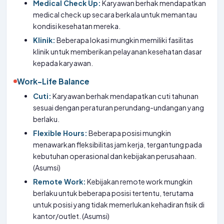
Medical Check Up:
Karyawan berhak mendapatkan
medical check up secara berkala untuk memantau
kondisi kesehatan mereka.
Klinik:
Beberapa lokasi mungkin memiliki fasilitas
klinik untuk memberikan pelayanan kesehatan dasar
kepada karyawan.
Work-Life Balance
Cuti:
Karyawan berhak mendapatkan cuti tahunan
sesuai dengan peraturan perundang-undangan yang
berlaku.
Flexible Hours:
Beberapa posisi mungkin
menawarkan fleksibilitas jam kerja, tergantung pada
kebutuhan operasional dan kebijakan perusahaan.
(Asumsi)
Remote Work:
Kebijakan remote work mungkin
berlaku untuk beberapa posisi tertentu, terutama
untuk posisi yang tidak memerlukan kehadiran fisik di
kantor/outlet. (Asumsi)