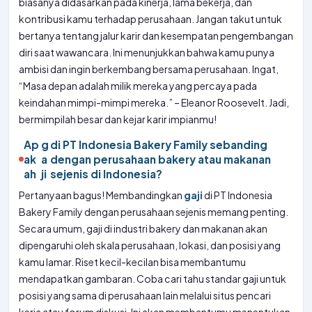
biasanya didasarkan pada kinerja, lama bekerja, dan
kontribusi kamu terhadap perusahaan. Jangan takut untuk
bertanya tentang jalur karir dan kesempatan pengembangan
diri saat wawancara. Ini menunjukkan bahwa kamu punya
ambisi dan ingin berkembang bersama perusahaan. Ingat,
“Masa depan adalah milik mereka yang percaya pada
keindahan mimpi-mimpi mereka.” – Eleanor Roosevelt. Jadi,
bermimpilah besar dan kejar karir impianmu!
Ap
g
di PT Indonesia Bakery Family sebanding
ak
a
dengan perusahaan bakery atau makanan
ah
ji
sejenis di Indonesia?
Pertanyaan bagus! Membandingkan
gaji
di PT Indonesia
Bakery Family dengan perusahaan sejenis memang penting.
Secara umum, gaji di industri bakery dan makanan akan
dipengaruhi oleh skala perusahaan, lokasi, dan posisi yang
kamu lamar. Riset kecil-kecilan bisa membantumu
mendapatkan gambaran. Coba cari tahu standar gaji untuk
posisi yang sama di perusahaan lain melalui situs pencari