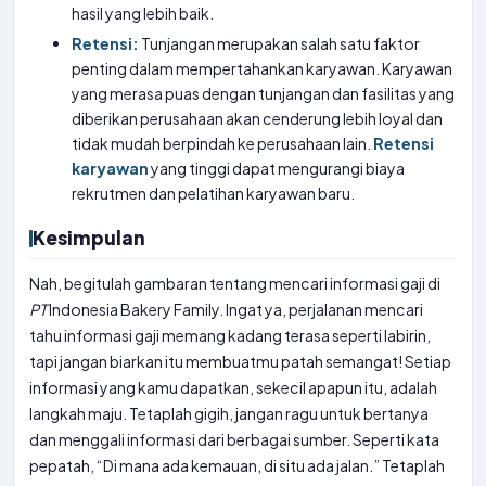
hasil yang lebih baik.
Retensi:
Tunjangan merupakan salah satu faktor
penting dalam mempertahankan karyawan. Karyawan
yang merasa puas dengan tunjangan dan fasilitas yang
diberikan perusahaan akan cenderung lebih loyal dan
tidak mudah berpindah ke perusahaan lain.
Retensi
karyawan
yang tinggi dapat mengurangi biaya
rekrutmen dan pelatihan karyawan baru.
Kesimpulan
Nah, begitulah gambaran tentang mencari informasi gaji di
PT
Indonesia Bakery Family. Ingat ya, perjalanan mencari
tahu informasi gaji memang kadang terasa seperti labirin,
tapi jangan biarkan itu membuatmu patah semangat! Setiap
informasi yang kamu dapatkan, sekecil apapun itu, adalah
langkah maju. Tetaplah gigih, jangan ragu untuk bertanya
dan menggali informasi dari berbagai sumber. Seperti kata
pepatah, “Di mana ada kemauan, di situ ada jalan.” Tetaplah