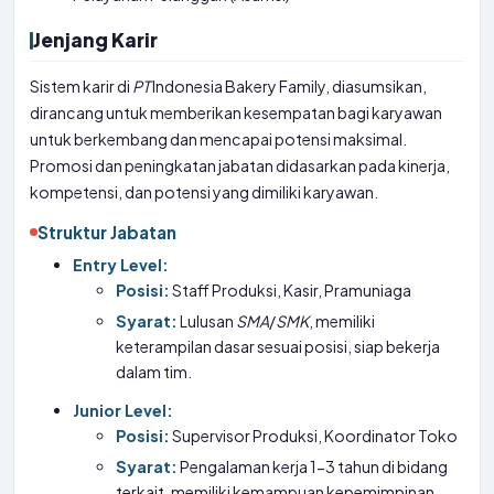
Jenjang Karir
Sistem karir di
PT
Indonesia Bakery Family, diasumsikan,
dirancang untuk memberikan kesempatan bagi karyawan
untuk berkembang dan mencapai potensi maksimal.
Promosi dan peningkatan jabatan didasarkan pada kinerja,
kompetensi, dan potensi yang dimiliki karyawan.
Struktur Jabatan
Entry Level:
Posisi:
Staff Produksi, Kasir, Pramuniaga
Syarat:
Lulusan
SMA
/
SMK
, memiliki
keterampilan dasar sesuai posisi, siap bekerja
dalam tim.
Junior Level:
Posisi:
Supervisor Produksi, Koordinator Toko
Syarat:
Pengalaman kerja 1-3 tahun di bidang
terkait, memiliki kemampuan kepemimpinan