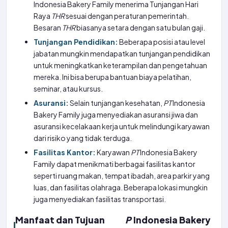
Indonesia Bakery Family menerima Tunjangan Hari
Raya
THR
sesuai dengan peraturan pemerintah.
Besaran
THR
biasanya setara dengan satu bulan gaji.
Tunjangan Pendidikan:
Beberapa posisi atau level
jabatan mungkin mendapatkan tunjangan pendidikan
untuk meningkatkan keterampilan dan pengetahuan
mereka. Ini bisa berupa bantuan biaya pelatihan,
seminar, atau kursus.
Asuransi:
Selain tunjangan kesehatan,
PT
Indonesia
Bakery Family juga menyediakan asuransi jiwa dan
asuransi kecelakaan kerja untuk melindungi karyawan
dari risiko yang tidak terduga.
Fasilitas Kantor:
Karyawan
PT
Indonesia Bakery
Family dapat menikmati berbagai fasilitas kantor
seperti ruang makan, tempat ibadah, area parkir yang
luas, dan fasilitas olahraga. Beberapa lokasi mungkin
juga menyediakan fasilitas transportasi.
Manfaat dan Tujuan
P
Indonesia Bakery