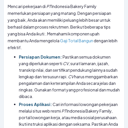
Mencari pekerjaan di
PT
Indonesia Bakery Family
memerlukan persiapan yang matang. Dengan persiapan
yang baik, Anda akan memiliki peluang lebih besar untuk
berhasil dalam proses rekrutmen. Berikut beberapa tips
yang bisa Anda ikuti:. Memahami komponen upah
membantu Anda mengelola
Gaji Total Bangun
dengan lebih
efektif.
Persiapan Dokumen:
Pastikan semua dokumen
yang diperlukan seperti
CV
, surat lamaran, ijazah,
transkrip nilai, dan sertifikat pendukung lainnya sudah
lengkap dan tersusun rapi.
CV
harus menggambarkan
pengalaman dan keterampilan Anda secara jelas dan
ringkas. Gunakan format yang profesional dan mudah
dibaca.
Proses Aplikasi:
Cari informasi lowongan pekerjaan
melalui situs web resmi
PT
Indonesia Bakery Family,
portal lowongan kerja, atau media sosial perusahaan.
Ikuti instruksi aplikasi dengan seksama. Pastikan Anda