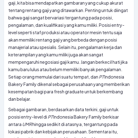
gaji, kita bisa mendapatkan gambaran yang cukup akurat
tentang rentang gaji yang ditawarkan. Penting untuk diingat
bahwa gaji sangat bervariasi tergantung pada posisi,
pengalaman, dan kualifikasi yang kamu miliki. Posisi entry-
level seperti staf produksi atau operator mesin tentu saja
akan memiliki rentang gaji yang berbeda dengan posisi
manajerial atau spesialis. Selain itu, pengalaman kerja dan
keterampilan yang kamu miliki juga akan sangat
mempengaruhi negosiasi gaji kamu. Jangan berkecil hati jika
kamu baru lulus atau belum memiliki banyak pengalaman.
Setiap orang memulai dari suatu tempat, dan
PT
Indonesia
Bakery Family dikenal sebagai perusahaan yang memberikan
kesempatan bagi para fresh graduate untuk berkembang
dan belajar.
Sebagai gambaran, berdasarkan data terkini, gaji untuk
posisi entry-level di
PT
Indonesia Bakery Family berkisar
antara
UMR
hingga sedikit di atasnya, tergantung pada
lokasi pabrik dan kebijakan perusahaan. Sementara itu,