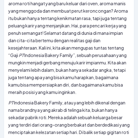
aroma roti hangat yang baru keluar dari oven, aroma manis
yang menggoda dan membuat perut keroncongan? Aroma
itu bukan hanya tentang kenikmatan rasa, tapi juga tentang
peluang karir yang menjanjikan. Hai, para pencari kerja yang
penuh semangat! Selamat datang di dunia di mana impian
dan cita-cita bertemu dengan realitas gaji dan
kesejahteraan. Kali ini, kita akan mengupas tuntas tentang
“Gaji
PT
Indonesia Bakery Family”, sebuah perusahaan yang
mungkin menjadi gerbang menuju karir impianmu. Kita akan
menyelami lebih dalam, bukan hanya sekadar angka, tetapi
juga tentang apa yang bisa kamu harapkan, bagaimana
kamu bisa mempersiapkan diri, dan bagaimana kamu bisa
meraih posisi yang kamu inginkan.
PT
Indonesia Bakery Family, atau yang lebih dikenal dengan
nama brandnya yang akrab di telinga kita, bukan hanya
sekadar pabrik roti. Mereka adalah sebuah keluarga besar
yang terdiri dari orang-orang berbakat dan berdedikasi yang
menciptakan kelezatan setiap hari. Di balik setiap gigitan roti