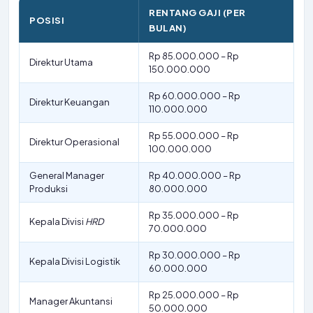
RENTANG GAJI (PER
POSISI
BULAN)
Rp 85.000.000 – Rp
Direktur Utama
150.000.000
Rp 60.000.000 – Rp
Direktur Keuangan
110.000.000
Rp 55.000.000 – Rp
Direktur Operasional
100.000.000
General Manager
Rp 40.000.000 – Rp
Produksi
80.000.000
Rp 35.000.000 – Rp
Kepala Divisi
HRD
70.000.000
Rp 30.000.000 – Rp
Kepala Divisi Logistik
60.000.000
Rp 25.000.000 – Rp
Manager Akuntansi
50.000.000