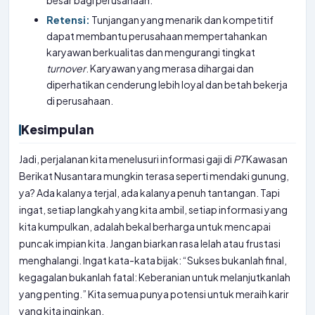
besar bagi perusahaan.
Retensi:
Tunjangan yang menarik dan kompetitif
dapat membantu perusahaan mempertahankan
karyawan berkualitas dan mengurangi tingkat
turnover
. Karyawan yang merasa dihargai dan
diperhatikan cenderung lebih loyal dan betah bekerja
di perusahaan.
Kesimpulan
Jadi, perjalanan kita menelusuri informasi gaji di
PT
Kawasan
Berikat Nusantara mungkin terasa seperti mendaki gunung,
ya? Ada kalanya terjal, ada kalanya penuh tantangan. Tapi
ingat, setiap langkah yang kita ambil, setiap informasi yang
kita kumpulkan, adalah bekal berharga untuk mencapai
puncak impian kita. Jangan biarkan rasa lelah atau frustasi
menghalangi. Ingat kata-kata bijak: “Sukses bukanlah final,
kegagalan bukanlah fatal: Keberanian untuk melanjutkanlah
yang penting.” Kita semua punya potensi untuk meraih karir
yang kita inginkan.