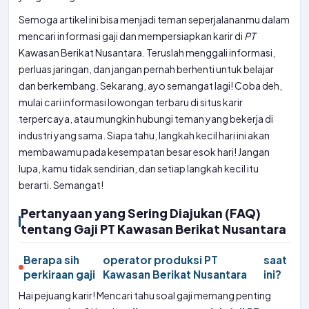
Semoga artikel ini bisa menjadi teman seperjalananmu dalam
mencari informasi gaji dan mempersiapkan karir di
PT
Kawasan Berikat Nusantara. Teruslah menggali informasi,
perluas jaringan, dan jangan pernah berhenti untuk belajar
dan berkembang. Sekarang, ayo semangat lagi! Coba deh,
mulai cari informasi lowongan terbaru di situs karir
terpercaya, atau mungkin hubungi teman yang bekerja di
industri yang sama. Siapa tahu, langkah kecil hari ini akan
membawamu pada kesempatan besar esok hari! Jangan
lupa, kamu tidak sendirian, dan setiap langkah kecil itu
berarti. Semangat!
Pertanyaan yang Sering Diajukan (FAQ)
tentang Gaji PT Kawasan Berikat Nusantara
Berapa sih
operator produksi PT
saat
perkiraan gaji
Kawasan Berikat Nusantara
ini?
Hai pejuang karir! Mencari tahu soal gaji memang penting