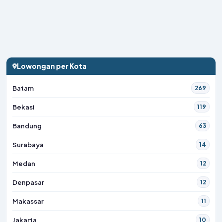
Lowongan per Kota
Batam
269
Bekasi
119
Bandung
63
Surabaya
14
Medan
12
Denpasar
12
Makassar
11
Jakarta
10