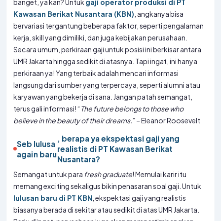
banget, ya kan? Untuk
gaji operator produksi di PT
Kawasan Berikat Nusantara (KBN)
, angkanya bisa
bervariasi tergantung beberapa faktor, seperti pengalaman
kerja, skill yang dimiliki, dan juga kebijakan perusahaan.
Secara umum, perkiraan gaji untuk posisi ini berkisar antara
UMR Jakarta hingga sedikit di atasnya. Tapi ingat, ini hanya
perkiraan ya! Yang terbaik adalah mencari informasi
langsung dari sumber yang terpercaya, seperti alumni atau
karyawan yang bekerja di sana. Jangan patah semangat,
terus gali informasi! “
The future belongs to those who
believe in the beauty of their dreams.
” – Eleanor Roosevelt
, berapa ya ekspektasi gaji yang
Seb
lulusa
realistis di PT Kawasan Berikat
agai
n baru
Nusantara?
Semangat untuk para
fresh graduate
! Memulai karir itu
memang exciting sekaligus bikin penasaran soal gaji. Untuk
lulusan baru di PT KBN
, ekspektasi gaji yang realistis
biasanya berada di sekitar atau sedikit di atas UMR Jakarta.