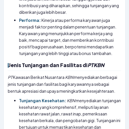
kontribusi yang diharapkan, sehingga tunjangan yang
diberikan juga lebih besar.
Performa:
Kinerja atau performa karyawan juga
menjadi faktor penting dalam penentuan tunjangan.
Karyawan yang menunjukkan performa kerja yang
baik, mencapai target, dan memberikan kontribusi
positif bagi perusahaan, berpotensi mendapatkan
tunjangan yang lebih tinggi atau bonus tambahan.
Jenis Tunjangan dan Fasilitas di
PT
KBN
PT
Kawasan Berikat Nusantara
KBN
menyediakan berbagai
jenis tunjangan dan fasilitas bagi karyawannya sebagai
bentuk apresiasi dan upaya meningkatkan kesejahteraan.
Tunjangan Kesehatan:
KBN
menyediakan tunjangan
kesehatan yang komprehensif, meliputi layanan
kesehatan rawat jalan, rawat inap, pemeriksaan
kesehatan berkala, dan pengobatan gigi. Tunjangan ini
bertujuan untuk memastikan kesehatan dan