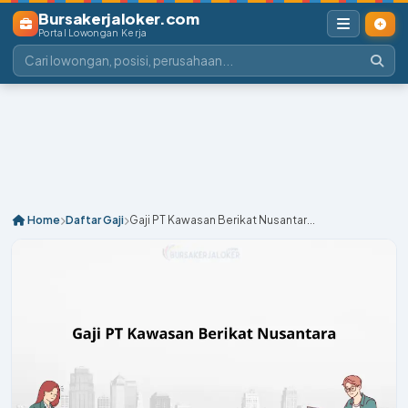
Bursakerjaloker.com
Portal Lowongan Kerja
Home
Daftar Gaji
Gaji PT Kawasan Berikat Nusantar...