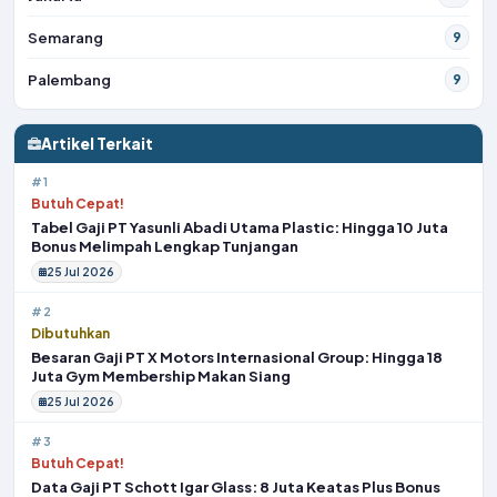
Semarang
9
Palembang
9
Artikel Terkait
#1
Butuh Cepat!
Tabel Gaji PT Yasunli Abadi Utama Plastic: Hingga 10 Juta
Bonus Melimpah Lengkap Tunjangan
25 Jul 2026
#2
Dibutuhkan
Besaran Gaji PT X Motors Internasional Group: Hingga 18
Juta Gym Membership Makan Siang
25 Jul 2026
#3
Butuh Cepat!
Data Gaji PT Schott Igar Glass: 8 Juta Keatas Plus Bonus