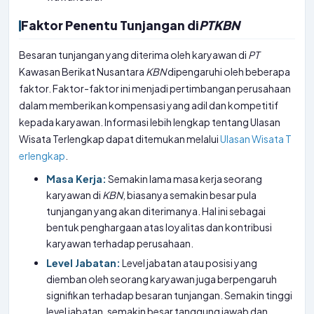
Faktor Penentu Tunjangan di
PT
KBN
Besaran tunjangan yang diterima oleh karyawan di
PT
Kawasan Berikat Nusantara
KBN
dipengaruhi oleh beberapa
faktor. Faktor-faktor ini menjadi pertimbangan perusahaan
dalam memberikan kompensasi yang adil dan kompetitif
kepada karyawan. Informasi lebih lengkap tentang Ulasan
Wisata Terlengkap dapat ditemukan melalui
Ulasan Wisata T
erlengkap
.
Masa Kerja:
Semakin lama masa kerja seorang
karyawan di
KBN
, biasanya semakin besar pula
tunjangan yang akan diterimanya. Hal ini sebagai
bentuk penghargaan atas loyalitas dan kontribusi
karyawan terhadap perusahaan.
Level Jabatan:
Level jabatan atau posisi yang
diemban oleh seorang karyawan juga berpengaruh
signifikan terhadap besaran tunjangan. Semakin tinggi
level jabatan, semakin besar tanggung jawab dan