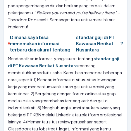
pada pengembangan diri dan berikan yang terbaik dalam
pekerjaanmu. “
Believe you can and you’re halfway there.
” –
Theodore Roosevelt. Semangat terus untuk meraih karir
impianmu!
Dimana saya bisa
standar gaji di PT
menemukan informasi
Kawasan Berikat
?
terbaru dan akurat tentang
Nusantara
Mendapatkan informasi yang akurat tentang
standar gaji
di PT Kawasan Berikat Nusantara
memang
membutuhkan sedikit usaha. Kamu bisa mencoba beberapa
cara, seperti: 1) Mencari informasi di situs-situs lowongan
kerja yang mencantumkan kisaran gaji untuk posisi yang
kamu incar. 2) Bergabung dengan forum online atau grup
media sosial yang membahas tentang karir dan gaji di
industri terkait. 3) Menghubungi alumni atau karyawan yang
bekerja di PT KBN melalui LinkedIn atau platform profesional
lainnya. 4) Memantau situs review perusahaan seperti
Glassdoor atau Jobstreet. Ingat, informasi yang kamu