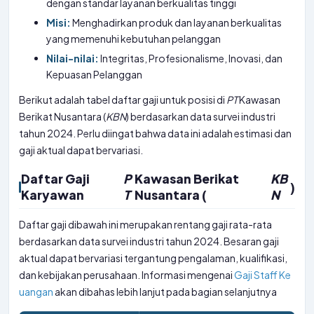
dengan standar layanan berkualitas tinggi
Misi:
Menghadirkan produk dan layanan berkualitas
yang memenuhi kebutuhan pelanggan
Nilai-nilai:
Integritas, Profesionalisme, Inovasi, dan
Kepuasan Pelanggan
Berikut adalah tabel daftar gaji untuk posisi di
PT
Kawasan
Berikat Nusantara (
KBN
) berdasarkan data survei industri
tahun 2024. Perlu diingat bahwa data ini adalah estimasi dan
gaji aktual dapat bervariasi.
Daftar Gaji
P
Kawasan Berikat
KB
)
Karyawan
T
Nusantara (
N
Daftar gaji dibawah ini merupakan rentang gaji rata-rata
berdasarkan data survei industri tahun 2024. Besaran gaji
aktual dapat bervariasi tergantung pengalaman, kualifikasi,
dan kebijakan perusahaan. Informasi mengenai
Gaji Staff Ke
uangan
akan dibahas lebih lanjut pada bagian selanjutnya