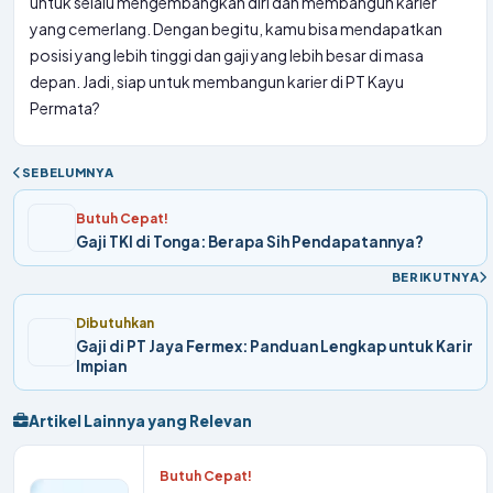
untuk selalu mengembangkan diri dan membangun karier
yang cemerlang. Dengan begitu, kamu bisa mendapatkan
posisi yang lebih tinggi dan gaji yang lebih besar di masa
depan. Jadi, siap untuk membangun karier di PT Kayu
Permata?
SEBELUMNYA
Butuh Cepat!
Gaji TKI di Tonga: Berapa Sih Pendapatannya?
BERIKUTNYA
Dibutuhkan
Gaji di PT Jaya Fermex: Panduan Lengkap untuk Karir
Impian
Artikel Lainnya yang Relevan
Butuh Cepat!