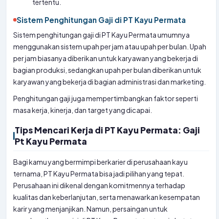
tertentu.
Sistem Penghitungan Gaji di PT Kayu Permata
Sistem penghitungan gaji di PT Kayu Permata umumnya
menggunakan sistem upah per jam atau upah per bulan. Upah
per jam biasanya diberikan untuk karyawan yang bekerja di
bagian produksi, sedangkan upah per bulan diberikan untuk
karyawan yang bekerja di bagian administrasi dan marketing.
Penghitungan gaji juga mempertimbangkan faktor seperti
masa kerja, kinerja, dan target yang dicapai.
Tips Mencari Kerja di PT Kayu Permata: Gaji
Pt Kayu Permata
Bagi kamu yang bermimpi berkarier di perusahaan kayu
ternama, PT Kayu Permata bisa jadi pilihan yang tepat.
Perusahaan ini dikenal dengan komitmennya terhadap
kualitas dan keberlanjutan, serta menawarkan kesempatan
karir yang menjanjikan. Namun, persaingan untuk