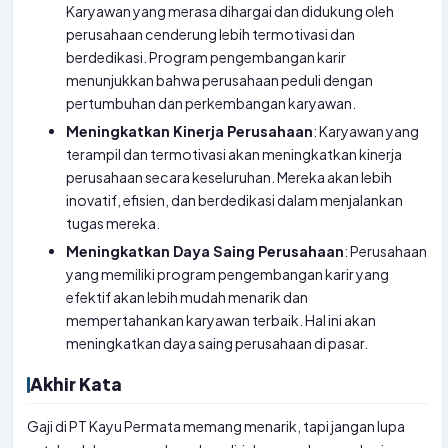
Karyawan yang merasa dihargai dan didukung oleh
perusahaan cenderung lebih termotivasi dan
berdedikasi. Program pengembangan karir
menunjukkan bahwa perusahaan peduli dengan
pertumbuhan dan perkembangan karyawan.
Meningkatkan Kinerja Perusahaan
: Karyawan yang
terampil dan termotivasi akan meningkatkan kinerja
perusahaan secara keseluruhan. Mereka akan lebih
inovatif, efisien, dan berdedikasi dalam menjalankan
tugas mereka.
Meningkatkan Daya Saing Perusahaan
: Perusahaan
yang memiliki program pengembangan karir yang
efektif akan lebih mudah menarik dan
mempertahankan karyawan terbaik. Hal ini akan
meningkatkan daya saing perusahaan di pasar.
Akhir Kata
Gaji di PT Kayu Permata memang menarik, tapi jangan lupa