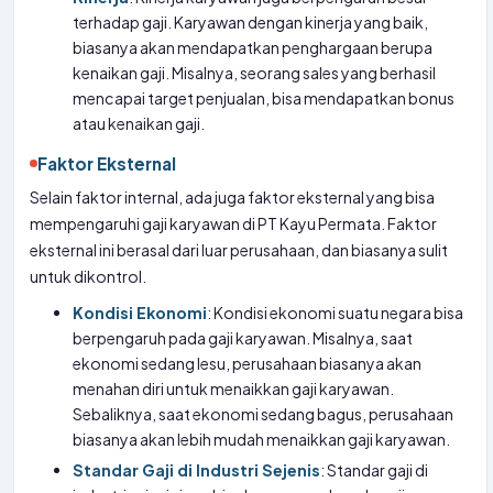
terhadap gaji. Karyawan dengan kinerja yang baik,
biasanya akan mendapatkan penghargaan berupa
kenaikan gaji. Misalnya, seorang sales yang berhasil
mencapai target penjualan, bisa mendapatkan bonus
atau kenaikan gaji.
Faktor Eksternal
Selain faktor internal, ada juga faktor eksternal yang bisa
mempengaruhi gaji karyawan di PT Kayu Permata. Faktor
eksternal ini berasal dari luar perusahaan, dan biasanya sulit
untuk dikontrol.
Kondisi Ekonomi
: Kondisi ekonomi suatu negara bisa
berpengaruh pada gaji karyawan. Misalnya, saat
ekonomi sedang lesu, perusahaan biasanya akan
menahan diri untuk menaikkan gaji karyawan.
Sebaliknya, saat ekonomi sedang bagus, perusahaan
biasanya akan lebih mudah menaikkan gaji karyawan.
Standar Gaji di Industri Sejenis
: Standar gaji di