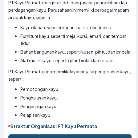
PT Kayu Permata bergerak di bidang usaha pengolahan dan
perdagangan kayu. Perusahaan ini memiliki berbagai macam
produk kayu, seperti:
Kayu olahan, seperti papan, balok, dan triplek.
Furniture kayu, seperti meja, kursi, lemari, dan tempat
tidur.
Bahan bangunan kayu, seperti kusen, pintu, dan jendela.
Alat musik kayu, seperti gitar, biola, dan kecapi.
PT Kayu Permata juga memiliki layanan jasa pengolahan kayu,
seperti:
Pemotongan kayu.
Penghalusan kayu.
Pengeringan kayu.
Pelapisan kayu.
Struktur Organisasi PT Kayu Permata