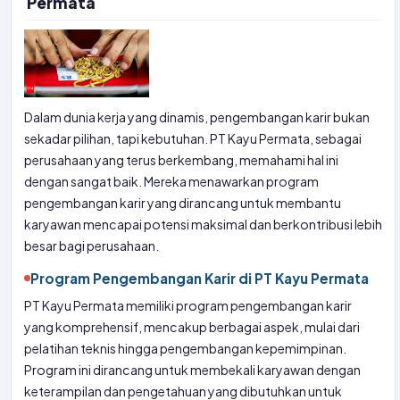
Permata
Dalam dunia kerja yang dinamis, pengembangan karir bukan
sekadar pilihan, tapi kebutuhan. PT Kayu Permata, sebagai
perusahaan yang terus berkembang, memahami hal ini
dengan sangat baik. Mereka menawarkan program
pengembangan karir yang dirancang untuk membantu
karyawan mencapai potensi maksimal dan berkontribusi lebih
besar bagi perusahaan.
Program Pengembangan Karir di PT Kayu Permata
PT Kayu Permata memiliki program pengembangan karir
yang komprehensif, mencakup berbagai aspek, mulai dari
pelatihan teknis hingga pengembangan kepemimpinan.
Program ini dirancang untuk membekali karyawan dengan
keterampilan dan pengetahuan yang dibutuhkan untuk