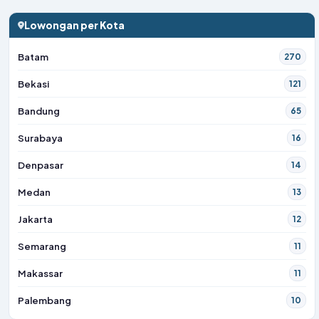
Lowongan per Kota
Batam
270
Bekasi
121
Bandung
65
Surabaya
16
Denpasar
14
Medan
13
Jakarta
12
Semarang
11
Makassar
11
Palembang
10