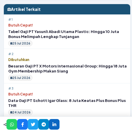
Artikel Terkait
#1
Butuh Cepat!
Tabel Gaji PT Yasunli Abadi Utama Plastic: Hingga 10 Juta
Bonus Melimpah Lengkap Tunjangan
25 Jul 2026
#2
Dibutuhkan
Besaran Gaji PT X Motors Internasional Group: Hingga 18 Juta
Gym Membership Makan Siang
25 Jul 2026
#3
Butuh Cepat!
Data Gaji PT Schott Igar Glass: 8 Juta Keatas Plus Bonus Plus
THR
24 Jul 2026
#4
Butuh Segera