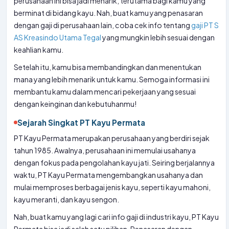
perusahaan ini bisa jadi menarik, terutama bagi kamu yang
berminat di bidang kayu. Nah, buat kamu yang penasaran
dengan gaji di perusahaan lain, coba cek info tentang
gaji PT S
AS Kreasindo Utama Tegal
yang mungkin lebih sesuai dengan
keahlian kamu.
Setelah itu, kamu bisa membandingkan dan menentukan
mana yang lebih menarik untuk kamu. Semoga informasi ini
membantu kamu dalam mencari pekerjaan yang sesuai
dengan keinginan dan kebutuhanmu!
Sejarah Singkat PT Kayu Permata
PT Kayu Permata merupakan perusahaan yang berdiri sejak
tahun 1985. Awalnya, perusahaan ini memulai usahanya
dengan fokus pada pengolahan kayu jati. Seiring berjalannya
waktu, PT Kayu Permata mengembangkan usahanya dan
mulai memproses berbagai jenis kayu, seperti kayu mahoni,
kayu meranti, dan kayu sengon.
Nah, buat kamu yang lagi cari info gaji di industri kayu, PT Kayu