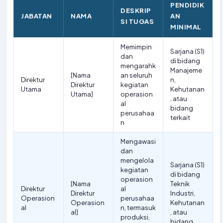
PENDIDIK
DESKRIP
JABATAN
NAMA
AN
SI TUGAS
MINIMAL
Memimpin
Sarjana (S1)
dan
di bidang
mengarahk
Manajeme
[Nama
an seluruh
Direktur
n,
Direktur
kegiatan
Utama
Kehutanan
Utama]
operasion
, atau
al
bidang
perusahaa
terkait
n
Mengawasi
dan
mengelola
Sarjana (S1)
kegiatan
di bidang
operasion
[Nama
Teknik
Direktur
al
Direktur
Industri,
Operasion
perusahaa
Operasion
Kehutanan
al
n, termasuk
al]
, atau
produksi,
bidang