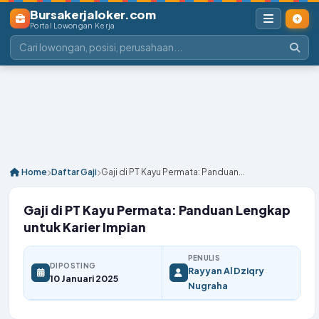
Bursakerjaloker.com
Portal Lowongan Kerja
Home
Daftar Gaji
Gaji di PT Kayu Permata: Panduan...
Gaji di PT Kayu Permata: Panduan Lengkap
untuk Karier Impian
PENULIS
DIPOSTING
Rayyan Al Dziqry
10 Januari 2025
Nugraha