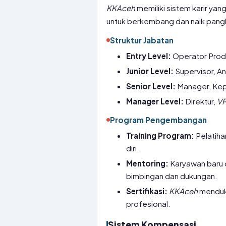
KKAceh
memiliki sistem karir yan
untuk berkembang dan naik pang
Struktur Jabatan
Entry Level:
Operator Produ
Junior Level:
Supervisor, An
Senior Level:
Manager, Ke
Manager Level:
Direktur,
V
Program Pengembangan
Training Program:
Pelatiha
diri.
Mentoring:
Karyawan baru 
bimbingan dan dukungan.
Sertifikasi:
KKAceh
menduku
profesional.
Sistem Kompensasi