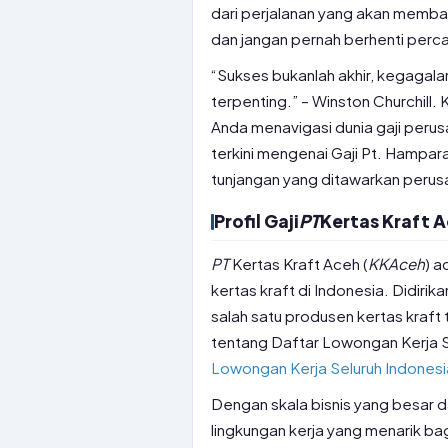
dari perjalanan yang akan membaw
dan jangan pernah berhenti perc
“Sukses bukanlah akhir, kegagalan
terpenting.” – Winston Churchill.
Anda menavigasi dunia gaji peru
terkini mengenai Gaji Pt. Hampar
tunjangan yang ditawarkan perusa
Profil Gaji
PT
Kertas Kraft 
PT
Kertas Kraft Aceh (
KKAceh
) a
kertas kraft di Indonesia. Didiri
salah satu produsen kertas kraft
tentang Daftar Lowongan Kerja S
Lowongan Kerja Seluruh Indonesi
Dengan skala bisnis yang besar da
lingkungan kerja yang menarik ba