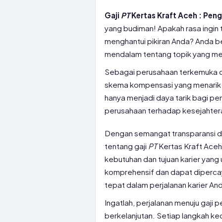
Gaji
PT
Kertas Kraft Aceh : Peng
yang budiman! Apakah rasa ingin
menghantui pikiran Anda? Anda be
mendalam tentang topik yang meng
Sebagai perusahaan terkemuka di 
skema kompensasi yang menarik b
hanya menjadi daya tarik bagi pen
perusahaan terhadap kesejahter
Dengan semangat transparansi da
tentang gaji
PT
Kertas Kraft Aceh
kebutuhan dan tujuan karier yang 
komprehensif dan dapat diperc
tepat dalam perjalanan karier An
Ingatlah, perjalanan menuju gaji
berkelanjutan. Setiap langkah kec