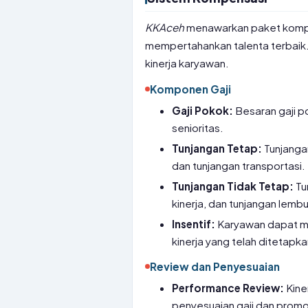
KKAceh
menawarkan paket kompen
mempertahankan talenta terbaik.
kinerja karyawan.
Komponen Gaji
Gaji Pokok:
Besaran gaji p
senioritas.
Tunjangan Tetap:
Tunjangan
dan tunjangan transportasi.
Tunjangan Tidak Tetap:
Tu
kinerja, dan tunjangan lembu
Insentif:
Karyawan dapat me
kinerja yang telah ditetapka
Review dan Penyesuaian
Performance Review:
Kine
penyesuaian gaji dan promo