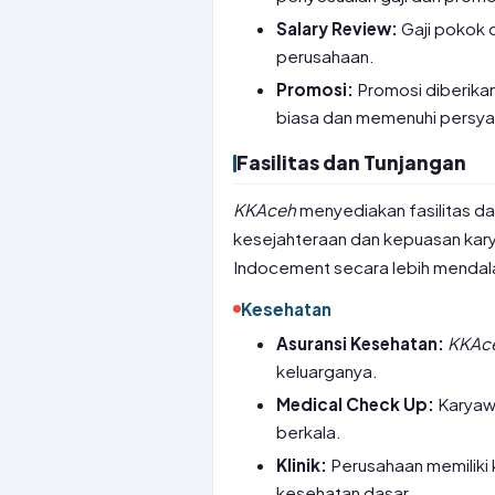
Salary Review:
Gaji pokok d
perusahaan.
Promosi:
Promosi diberikan
biasa dan memenuhi persyara
Fasilitas dan Tunjangan
KKAceh
menyediakan fasilitas d
kesejahteraan dan kepuasan kar
Indocement secara lebih mendalam
Kesehatan
Asuransi Kesehatan:
KKAc
keluarganya.
Medical Check Up:
Karyawa
berkala.
Klinik:
Perusahaan memiliki 
kesehatan dasar.