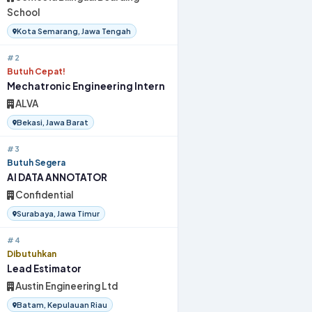
School
Kota Semarang, Jawa Tengah
#2
Butuh Cepat!
Mechatronic Engineering Intern
ALVA
Bekasi, Jawa Barat
#3
Butuh Segera
AI DATA ANNOTATOR
Confidential
Surabaya, Jawa Timur
#4
Dibutuhkan
Lead Estimator
Austin Engineering Ltd
Batam, Kepulauan Riau