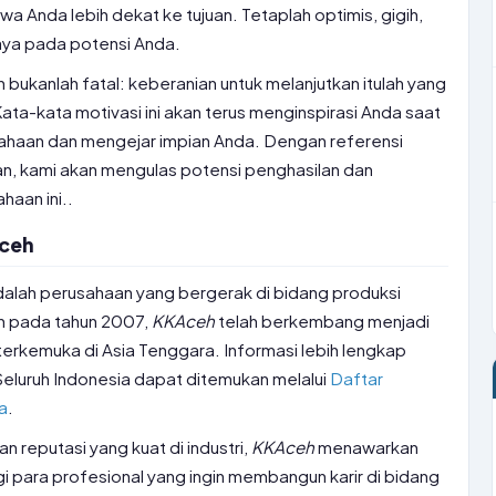
a Anda lebih dekat ke tujuan. Tetaplah optimis, gigih,
aya pada potensi Anda.
 bukanlah fatal: keberanian untuk melanjutkan itulah yang
 Kata-kata motivasi ini akan terus menginspirasi Anda saat
sahaan dan mengejar impian Anda. Dengan referensi
an, kami akan mengulas potensi penghasilan dan
haan ini..
Aceh
dalah perusahaan yang bergerak di bidang produksi
kan pada tahun 2007,
KKAceh
telah berkembang menjadi
 terkemuka di Asia Tenggara. Informasi lebih lengkap
eluruh Indonesia dapat ditemukan melalui
Daftar
a
.
n reputasi yang kuat di industri,
KKAceh
menawarkan
gi para profesional yang ingin membangun karir di bidang