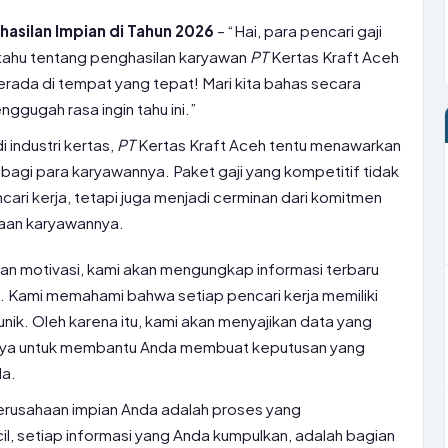
hasilan Impian di Tahun 2026
– “Hai, para pencari gaji
 tahu tentang penghasilan karyawan
PT
Kertas Kraft Aceh
rada di tempat yang tepat! Mari kita bahas secara
gugah rasa ingin tahu ini.”
industri kertas,
PT
Kertas Kraft Aceh tentu menawarkan
agi para karyawannya. Paket gaji yang kompetitif tidak
cari kerja, tetapi juga menjadi cerminan dari komitmen
aan karyawannya.
n motivasi, kami akan mengungkap informasi terbaru
. Kami memahami bahwa setiap pencari kerja memiliki
unik. Oleh karena itu, kami akan menyajikan data yang
aya untuk membantu Anda membuat keputusan yang
da.
 perusahaan impian Anda adalah proses yang
il, setiap informasi yang Anda kumpulkan, adalah bagian