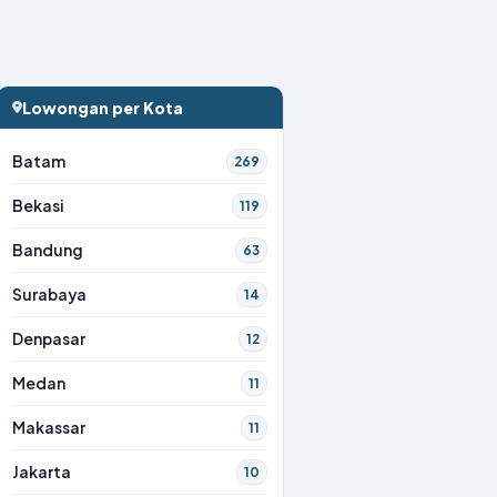
Lowongan per Kota
Batam
269
Bekasi
119
Bandung
63
Surabaya
14
Denpasar
12
Medan
11
Makassar
11
Jakarta
10