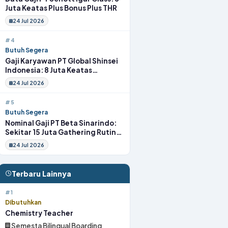
Juta Keatas Plus Bonus Plus THR
24 Jul 2026
#4
Butuh Segera
Gaji Karyawan PT Global Shinsei
Indonesia: 8 Juta Keatas
Tunjangan Komplit Uang
24 Jul 2026
Transport
#5
Butuh Segera
Nominal Gaji PT Beta Sinarindo:
Sekitar 15 Juta Gathering Rutin
Insentif Rutin
24 Jul 2026
Terbaru Lainnya
#1
Dibutuhkan
Chemistry Teacher
Semesta Bilingual Boarding