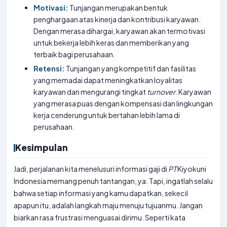
Motivasi:
Tunjangan merupakan bentuk
penghargaan atas kinerja dan kontribusi karyawan.
Dengan merasa dihargai, karyawan akan termotivasi
untuk bekerja lebih keras dan memberikan yang
terbaik bagi perusahaan.
Retensi:
Tunjangan yang kompetitif dan fasilitas
yang memadai dapat meningkatkan loyalitas
karyawan dan mengurangi tingkat
turnover
. Karyawan
yang merasa puas dengan kompensasi dan lingkungan
kerja cenderung untuk bertahan lebih lama di
perusahaan.
Kesimpulan
Jadi, perjalanan kita menelusuri informasi gaji di
PT
Kiyokuni
Indonesia memang penuh tantangan, ya. Tapi, ingatlah selalu
bahwa setiap informasi yang kamu dapatkan, sekecil
apapun itu, adalah langkah maju menuju tujuanmu. Jangan
biarkan rasa frustrasi menguasai dirimu. Seperti kata