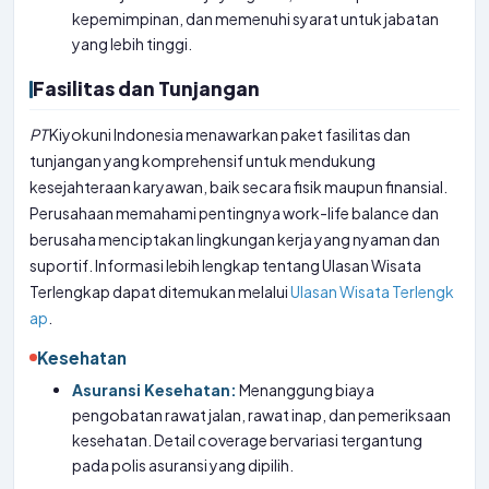
kepemimpinan, dan memenuhi syarat untuk jabatan
yang lebih tinggi.
Fasilitas dan Tunjangan
PT
Kiyokuni Indonesia menawarkan paket fasilitas dan
tunjangan yang komprehensif untuk mendukung
kesejahteraan karyawan, baik secara fisik maupun finansial.
Perusahaan memahami pentingnya work-life balance dan
berusaha menciptakan lingkungan kerja yang nyaman dan
suportif. Informasi lebih lengkap tentang Ulasan Wisata
Terlengkap dapat ditemukan melalui
Ulasan Wisata Terlengk
ap
.
Kesehatan
Asuransi Kesehatan:
Menanggung biaya
pengobatan rawat jalan, rawat inap, dan pemeriksaan
kesehatan. Detail coverage bervariasi tergantung
pada polis asuransi yang dipilih.