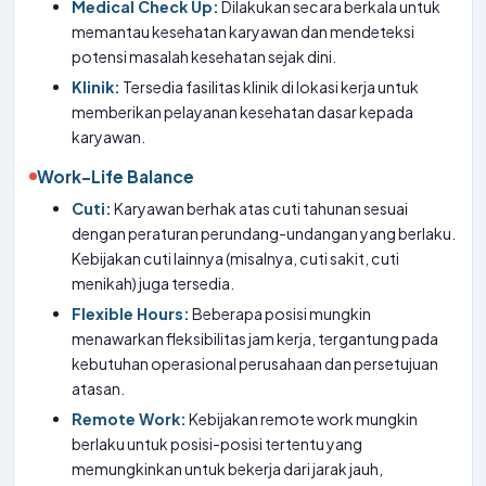
Medical Check Up:
Dilakukan secara berkala untuk
memantau kesehatan karyawan dan mendeteksi
potensi masalah kesehatan sejak dini.
Klinik:
Tersedia fasilitas klinik di lokasi kerja untuk
memberikan pelayanan kesehatan dasar kepada
karyawan.
Work-Life Balance
Cuti:
Karyawan berhak atas cuti tahunan sesuai
dengan peraturan perundang-undangan yang berlaku.
Kebijakan cuti lainnya (misalnya, cuti sakit, cuti
menikah) juga tersedia.
Flexible Hours:
Beberapa posisi mungkin
menawarkan fleksibilitas jam kerja, tergantung pada
kebutuhan operasional perusahaan dan persetujuan
atasan.
Remote Work:
Kebijakan remote work mungkin
berlaku untuk posisi-posisi tertentu yang
memungkinkan untuk bekerja dari jarak jauh,