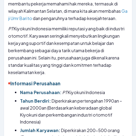
membantu pekerja memahami hak mereka, termasuk di
wilayah Kalimantan Selatan, di mana kita akan membahas
Ga
ji Umr Barito
dan pengaruhnya terhadap kesejahteraan.
PT
Kiyokuni Indonesia memiliki reputasi yang baik di industri
otomotif. Karyawan seringkali menyebutkan lingkungan
kerja yang suportif dan kesempatan untuk belajar dan
berkembang sebagai daya tarik utama bekerja di
perusahaan ini. Selain itu, perusahaan juga dikenal karena
standar kualitas yang tinggi dan komitmen terhadap
keselamatan kerja.
Informasi Perusahaan
Nama Perusahaan:
PT
Kiyokuni Indonesia
Tahun Berdiri:
Diperkirakan pertengahan 1990an –
awal 2000an (Berdasarkan keberadaan global
Kiyokuni dan perkembangan industri otomotif
Indonesia)
Jumlah Karyawan:
Diperkirakan 200-500 orang