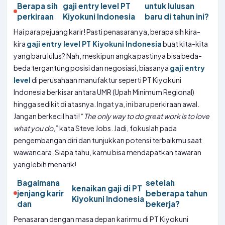
Berapa sih
gaji entry level PT
untuk lulusan
perkiraan
Kiyokuni Indonesia
baru di tahun ini?
Hai para pejuang karir! Pasti penasaran ya, berapa sih kira-
kira
gaji entry level PT Kiyokuni Indonesia
buat kita-kita
yang baru lulus? Nah, meskipun angka pastinya bisa beda-
beda tergantung posisi dan negosiasi, biasanya
gaji entry
level
di perusahaan manufaktur seperti PT Kiyokuni
Indonesia berkisar antara UMR (Upah Minimum Regional)
hingga sedikit di atasnya. Ingat ya, ini baru perkiraan awal.
Jangan berkecil hati! “
The only way to do great work is to love
what you do
,” kata Steve Jobs. Jadi, fokuslah pada
pengembangan diri dan tunjukkan potensi terbaikmu saat
wawancara. Siapa tahu, kamu bisa mendapatkan tawaran
yang lebih menarik!
Bagaimana
setelah
kenaikan gaji di PT
jenjang karir
beberapa tahun
Kiyokuni Indonesia
dan
bekerja?
Penasaran dengan masa depan karirmu di PT Kiyokuni