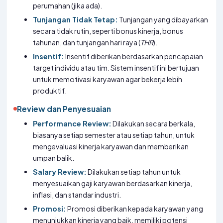
perumahan (jika ada).
Tunjangan Tidak Tetap:
Tunjangan yang dibayarkan
secara tidak rutin, seperti bonus kinerja, bonus
tahunan, dan tunjangan hari raya (
THR
).
Insentif:
Insentif diberikan berdasarkan pencapaian
target individu atau tim. Sistem insentif ini bertujuan
untuk memotivasi karyawan agar bekerja lebih
produktif.
Review dan Penyesuaian
Performance Review:
Dilakukan secara berkala,
biasanya setiap semester atau setiap tahun, untuk
mengevaluasi kinerja karyawan dan memberikan
umpan balik.
Salary Review:
Dilakukan setiap tahun untuk
menyesuaikan gaji karyawan berdasarkan kinerja,
inflasi, dan standar industri.
Promosi:
Promosi diberikan kepada karyawan yang
menunjukkan kinerja yang baik, memiliki potensi