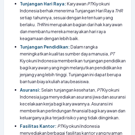
Tunjangan Hari Raya:
Karyawan
PT
Kiyokuni
Indonesia berhak menerima Tunjangan Hari Raya
THR
setiap tahunnya, sesuai dengan ketentuan yang
berlaku.
THR
ini merupakan bagian dari hak karyawan
dan membantu mereka merayakan hari raya
keagamaan dengan lebih baik.
Tunjangan Pendidikan:
Dalam rangka
meningkatkan kualitas sumber daya manusia,
PT
Kiyokuni Indonesia memberikan tunjangan pendidikan
bagi karyawan yang ingin melanjutkan pendidikan ke
jenjang yang lebih tinggi. Tunjangan ini dapat berupa
bantuan biaya kuliah atau beasiswa.
Asuransi:
Selain tunjangan kesehatan,
PT
Kiyokuni
Indonesia juga menyediakan asuransi jiwa dan asuransi
kecelakaan kerja bagi karyawannya. Asuransi ini
memberikan perlindungan finansial bagi karyawan dan
keluarganya jika terjadi risiko yang tidak diinginkan.
Fasilitas Kantor:
PT
Kiyokuni Indonesia
menyediakan berbagai fasilitas kantor yang nyaman