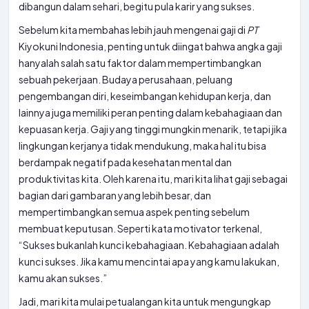
dibangun dalam sehari, begitu pula karir yang sukses.
Sebelum kita membahas lebih jauh mengenai gaji di
PT
Kiyokuni Indonesia, penting untuk diingat bahwa angka gaji
hanyalah salah satu faktor dalam mempertimbangkan
sebuah pekerjaan. Budaya perusahaan, peluang
pengembangan diri, keseimbangan kehidupan kerja, dan
lainnya juga memiliki peran penting dalam kebahagiaan dan
kepuasan kerja. Gaji yang tinggi mungkin menarik, tetapi jika
lingkungan kerjanya tidak mendukung, maka hal itu bisa
berdampak negatif pada kesehatan mental dan
produktivitas kita. Oleh karena itu, mari kita lihat gaji sebagai
bagian dari gambaran yang lebih besar, dan
mempertimbangkan semua aspek penting sebelum
membuat keputusan. Seperti kata motivator terkenal,
“Sukses bukanlah kunci kebahagiaan. Kebahagiaan adalah
kunci sukses. Jika kamu mencintai apa yang kamu lakukan,
kamu akan sukses.”
Jadi, mari kita mulai petualangan kita untuk mengungkap