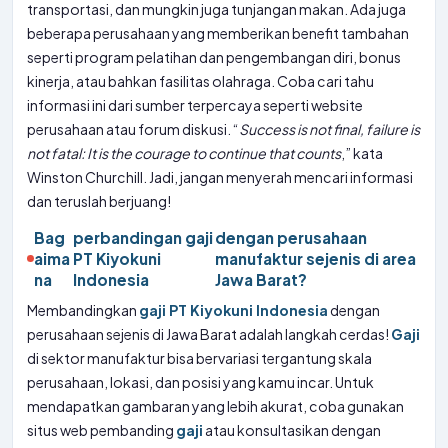
transportasi, dan mungkin juga tunjangan makan. Ada juga
beberapa perusahaan yang memberikan benefit tambahan
seperti program pelatihan dan pengembangan diri, bonus
kinerja, atau bahkan fasilitas olahraga. Coba cari tahu
informasi ini dari sumber terpercaya seperti website
perusahaan atau forum diskusi. “
Success is not final, failure is
not fatal: It is the courage to continue that counts
,” kata
Winston Churchill. Jadi, jangan menyerah mencari informasi
dan teruslah berjuang!
Bag
perbandingan gaji
dengan perusahaan
aima
PT Kiyokuni
manufaktur sejenis di area
na
Indonesia
Jawa Barat?
Membandingkan
gaji PT Kiyokuni Indonesia
dengan
perusahaan sejenis di Jawa Barat adalah langkah cerdas!
Gaji
di sektor manufaktur bisa bervariasi tergantung skala
perusahaan, lokasi, dan posisi yang kamu incar. Untuk
mendapatkan gambaran yang lebih akurat, coba gunakan
situs web pembanding
gaji
atau konsultasikan dengan