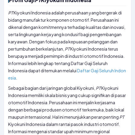
Profil Gaji
PT
Kiyokuni Indonesia
PT
Kiyokuni Indonesia adalah perusahaan yang bergerak di
bidang manufaktur komponen otomotif. Perusahaan ini
dikenal dengan komitmennya terhadap kualitas dan inovasi,
serta lingkungan kerja yang kondusif bagi pengembangan
karyawan. Dengan fokus pada kepuasan pelanggan dan
pertumbuhan berkelanjutan,
PT
Kiyokuni Indonesia terus
berupaya menjadi pemimpin di industri otomotif Indonesia.
Informasi lebih lengkap tentang Daftar Gaji Seluruh
Indonesia dapat ditemukan melalui
Daftar Gaji Seluruh Indon
esia
.
Sebagai bagian dari jaringan global Kiyokuni,
PT
Kiyokuni
Indonesia memiliki skala bisnis yang cukup signifikan di pasar
otomotif Indonesia. Perusahaan ini menjalin kerjasama
dengan berbagai produsen otomotif terkemuka, baik lokal
maupun internasional. Hal ini menunjukkan peran penting
PT
Kiyokuni Indonesia dalam rantai pasok industri otomotif.
Informasi mengenai standar upah minimum regional