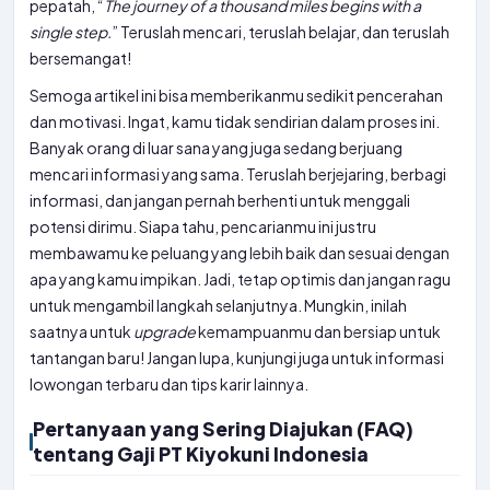
pepatah, “
The journey of a thousand miles begins with a
single step.
” Teruslah mencari, teruslah belajar, dan teruslah
bersemangat!
Semoga artikel ini bisa memberikanmu sedikit pencerahan
dan motivasi. Ingat, kamu tidak sendirian dalam proses ini.
Banyak orang di luar sana yang juga sedang berjuang
mencari informasi yang sama. Teruslah berjejaring, berbagi
informasi, dan jangan pernah berhenti untuk menggali
potensi dirimu. Siapa tahu, pencarianmu ini justru
membawamu ke peluang yang lebih baik dan sesuai dengan
apa yang kamu impikan. Jadi, tetap optimis dan jangan ragu
untuk mengambil langkah selanjutnya. Mungkin, inilah
saatnya untuk
upgrade
kemampuanmu dan bersiap untuk
tantangan baru! Jangan lupa, kunjungi juga untuk informasi
lowongan terbaru dan tips karir lainnya.
Pertanyaan yang Sering Diajukan (FAQ)
tentang Gaji PT Kiyokuni Indonesia