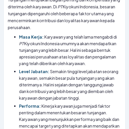
diterima oleh karyawan. Di
PT
Kiyokuni Indonesia, besaran
tunjangan dipengaruhi oleh beberapa faktor utama yang
mencerminkan kontribusi dan loyalitas karyawan kepada
perusahaan.
Masa Kerja:
Karyawan yang telah lama mengabdi di
PT
Kiyokuni Indonesia umumnya akan mendapatkan
tunjangan yang lebih besar. Hal ini sebagai bentuk
apresiasi perusahaan atas loyalitas dan pengalaman
yang telah diberikan oleh karyawan.
Level Jabatan:
Semakin tinggi level jabatan seorang
karyawan, semakin besar pula tunjangan yang akan
diterimanya. Hal ini sejalan dengan tanggung jawab
dan kontribusi yang lebih besar yang diemban oleh
karyawan dengan jabatan tinggi.
Performa:
Kinerja karyawan juga menjadi faktor
penting dalam menentukan besaran tunjangan.
Karyawan yang menunjukkan performa yang baik dan
mencapai target yang ditetapkan akan mendapatkan