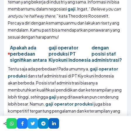
teman yang bekerja di industri yang sama. Informasi ini bisa
membantumu dalam negosiasi
gaji
. Ingat, “
Believe you can
and you’re halfway there
,” kata Theodore Roosevelt.
Percaya diri dengan kemampuanmu dan lakukan riset yang
mendalam. Kamu pasti bisa mendapatkan penawaran yang
sesuai dengan harapanmu!
Apakah ada
gaji operator
dengan
perbedaan
produksi PT
posisi staf
signifikan antara
Kiyokuni Indonesia
administrasi?
Tentu saja ada perbedaan! Pada umumnya,
gaji operator
produksi
dan staf administrasi di PT Kiyokuni Indonesia
akan berbeda. Posisi staf administrasi biasanya
membutuhkan kualifikasi pendidikan dan keterampilan yang
lebih tinggi, sehingga
gaji
yang ditawarkan pun cenderung
lebih besar. Namun,
gaji operator produksi
juga bisa
kompetitif tergantung pengalaman dan keterampilan yang
dimiliki. Penting untuk diingat, semua posisi memiliki peran
penting dalam kelancaran operasional perusahaan. “
The