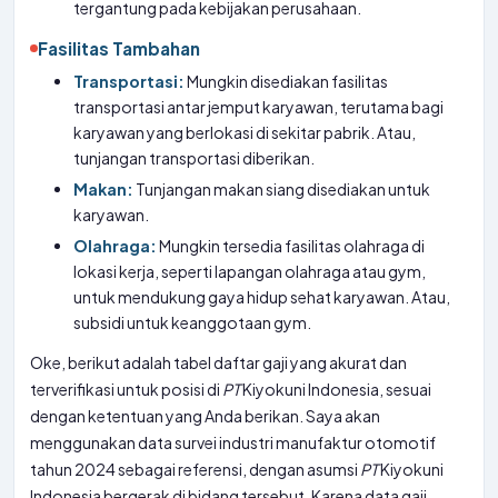
tergantung pada kebijakan perusahaan.
Fasilitas Tambahan
Transportasi:
Mungkin disediakan fasilitas
transportasi antar jemput karyawan, terutama bagi
karyawan yang berlokasi di sekitar pabrik. Atau,
tunjangan transportasi diberikan.
Makan:
Tunjangan makan siang disediakan untuk
karyawan.
Olahraga:
Mungkin tersedia fasilitas olahraga di
lokasi kerja, seperti lapangan olahraga atau gym,
untuk mendukung gaya hidup sehat karyawan. Atau,
subsidi untuk keanggotaan gym.
Oke, berikut adalah tabel daftar gaji yang akurat dan
terverifikasi untuk posisi di
PT
Kiyokuni Indonesia, sesuai
dengan ketentuan yang Anda berikan. Saya akan
menggunakan data survei industri manufaktur otomotif
tahun 2024 sebagai referensi, dengan asumsi
PT
Kiyokuni
Indonesia bergerak di bidang tersebut. Karena data gaji