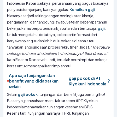
Indonesia? Kabar baiknya, perusahaan yang bagus biasanya
punya sistem jenjang karir yang jelas.
Kenaikan gaji
biasanya terjadi seiring dengan peningkatan kinerja,
pengalaman, dan tanggung jawab. Setelah beberapa tahun
bekerja, kamu berpotensi naik jabatan dan tentu saja,
gaji
.
Untuk mengetahui detailnya, coba cari informasi dari
karyawan yang sudah lebih dulu bekerja di sana atau
tanyakan langsung saat proses rekrutmen. Ingat, “
The future
belongs to those who believe in the beauty of their dreams
,”
kata Eleanor Roosevelt. Jadi, teruslah bermimpi dan bekerja
keras untuk mencapai karir impianmu!
Apa saja tunjangan dan
gaji pokok di PT
benefit yang didapatkan
?
Kiyokuni Indonesia
selain
Selain
gaji pokok
, tunjangan dan benefit juga penting lho!
Biasanya, perusahaan manufaktur seperti PT Kiyokuni
Indonesia menawarkan tunjangan kesehatan (BPJS
Kesehatan), tunjangan hari raya (THR), tunjangan