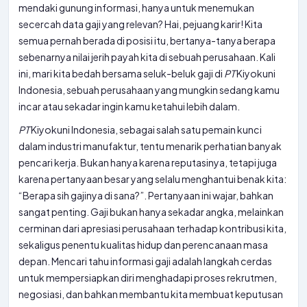
mendaki gunung informasi, hanya untuk menemukan
secercah data gaji yang relevan? Hai, pejuang karir! Kita
semua pernah berada di posisi itu, bertanya-tanya berapa
sebenarnya nilai jerih payah kita di sebuah perusahaan. Kali
ini, mari kita bedah bersama seluk-beluk gaji di
PT
Kiyokuni
Indonesia, sebuah perusahaan yang mungkin sedang kamu
incar atau sekadar ingin kamu ketahui lebih dalam.
PT
Kiyokuni Indonesia, sebagai salah satu pemain kunci
dalam industri manufaktur, tentu menarik perhatian banyak
pencari kerja. Bukan hanya karena reputasinya, tetapi juga
karena pertanyaan besar yang selalu menghantui benak kita:
“Berapa sih gajinya di sana?”. Pertanyaan ini wajar, bahkan
sangat penting. Gaji bukan hanya sekadar angka, melainkan
cerminan dari apresiasi perusahaan terhadap kontribusi kita,
sekaligus penentu kualitas hidup dan perencanaan masa
depan. Mencari tahu informasi gaji adalah langkah cerdas
untuk mempersiapkan diri menghadapi proses rekrutmen,
negosiasi, dan bahkan membantu kita membuat keputusan