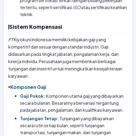
program sertifikasi terkait dengan bidang pekerjaan
tertentu, seperti sertifikasi
ISO
atau sertifikasi keahlian
teknik.
Sistem Kompensasi
PT
Kiyokuni Indonesia memiliki kebijakan gaji yang
kompetitif dan sesuai dengan standar industri. Gaji
didasarkan pada tingkat jabatan, pengalaman kerja, dan
kinerja individu. Perusahaan juga memberikan berbagai
tunjangan dan insentif untuk meningkatkan kesejahteraan
karyawan.
Komponen Gaji
Gaji Pokok:
Komponen utama gaji yang dibayarkan
secara bulanan. Besarannya bervariasi tergantung
pada jabatan, pengalaman, dan kualifikasi karyawan.
Tunjangan Tetap:
Tunjangan yang dibayarkan
secara rutin setiap bulan, seperti tunjangan
transportasi, tunjangan makan, dan tunjangan