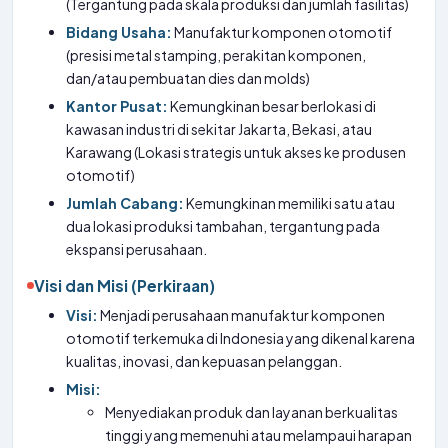
(Tergantung pada skala produksi dan jumlah fasilitas)
Bidang Usaha:
Manufaktur komponen otomotif
(presisi metal stamping, perakitan komponen,
dan/atau pembuatan dies dan molds)
Kantor Pusat:
Kemungkinan besar berlokasi di
kawasan industri di sekitar Jakarta, Bekasi, atau
Karawang (Lokasi strategis untuk akses ke produsen
otomotif)
Jumlah Cabang:
Kemungkinan memiliki satu atau
dua lokasi produksi tambahan, tergantung pada
ekspansi perusahaan.
Visi dan Misi (Perkiraan)
Visi:
Menjadi perusahaan manufaktur komponen
otomotif terkemuka di Indonesia yang dikenal karena
kualitas, inovasi, dan kepuasan pelanggan.
Misi:
Menyediakan produk dan layanan berkualitas
tinggi yang memenuhi atau melampaui harapan