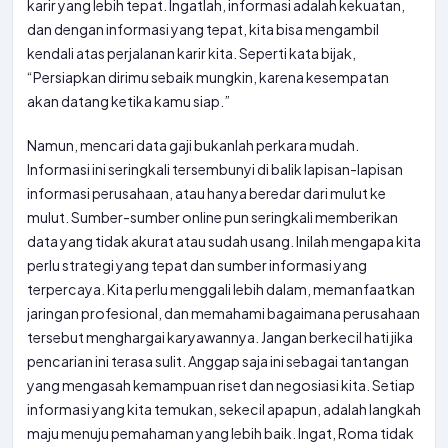
karir yang lebih tepat. Ingatlah, informasi adalah kekuatan,
dan dengan informasi yang tepat, kita bisa mengambil
kendali atas perjalanan karir kita. Seperti kata bijak,
“Persiapkan dirimu sebaik mungkin, karena kesempatan
akan datang ketika kamu siap.”
Namun, mencari data gaji bukanlah perkara mudah.
Informasi ini seringkali tersembunyi di balik lapisan-lapisan
informasi perusahaan, atau hanya beredar dari mulut ke
mulut. Sumber-sumber online pun seringkali memberikan
data yang tidak akurat atau sudah usang. Inilah mengapa kita
perlu strategi yang tepat dan sumber informasi yang
terpercaya. Kita perlu menggali lebih dalam, memanfaatkan
jaringan profesional, dan memahami bagaimana perusahaan
tersebut menghargai karyawannya. Jangan berkecil hati jika
pencarian ini terasa sulit. Anggap saja ini sebagai tantangan
yang mengasah kemampuan riset dan negosiasi kita. Setiap
informasi yang kita temukan, sekecil apapun, adalah langkah
maju menuju pemahaman yang lebih baik. Ingat, Roma tidak