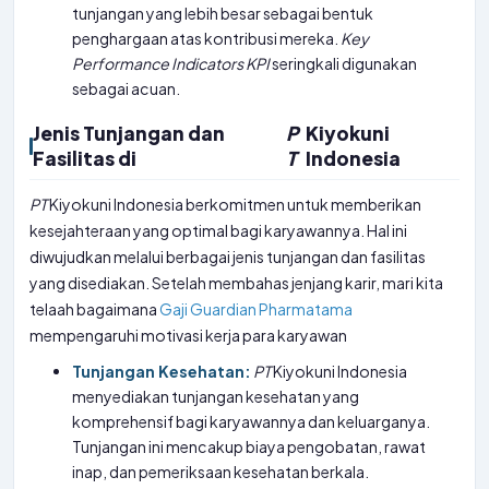
tunjangan yang lebih besar sebagai bentuk
penghargaan atas kontribusi mereka.
Key
Performance Indicators
KPI
seringkali digunakan
sebagai acuan.
Jenis Tunjangan dan
P
Kiyokuni
Fasilitas di
T
Indonesia
PT
Kiyokuni Indonesia berkomitmen untuk memberikan
kesejahteraan yang optimal bagi karyawannya. Hal ini
diwujudkan melalui berbagai jenis tunjangan dan fasilitas
yang disediakan. Setelah membahas jenjang karir, mari kita
telaah bagaimana
Gaji Guardian Pharmatama
mempengaruhi motivasi kerja para karyawan
Tunjangan Kesehatan:
PT
Kiyokuni Indonesia
menyediakan tunjangan kesehatan yang
komprehensif bagi karyawannya dan keluarganya.
Tunjangan ini mencakup biaya pengobatan, rawat
inap, dan pemeriksaan kesehatan berkala.