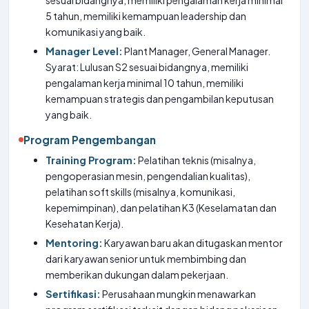
sesuai bidangnya, memiliki pengalaman kerja minimal
5 tahun, memiliki kemampuan leadership dan
komunikasi yang baik.
Manager Level:
Plant Manager, General Manager.
Syarat: Lulusan S2 sesuai bidangnya, memiliki
pengalaman kerja minimal 10 tahun, memiliki
kemampuan strategis dan pengambilan keputusan
yang baik.
Program Pengembangan
Training Program:
Pelatihan teknis (misalnya,
pengoperasian mesin, pengendalian kualitas),
pelatihan soft skills (misalnya, komunikasi,
kepemimpinan), dan pelatihan K3 (Keselamatan dan
Kesehatan Kerja).
Mentoring:
Karyawan baru akan ditugaskan mentor
dari karyawan senior untuk membimbing dan
memberikan dukungan dalam pekerjaan.
Sertifikasi:
Perusahaan mungkin menawarkan