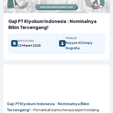
Gaji PT Kiyokuni Indonesia : Nominalnya
Bikin Tercengang!
PENULIS
DIPOSTING
Rayyan Al Dziqry
22 Maret 2025
Nugraha
Gaji
PT
Kiyokuni Indonesia : Nominalnya Bikin
Tercengang!
– Pernahkah kamu merasa seperti sedang