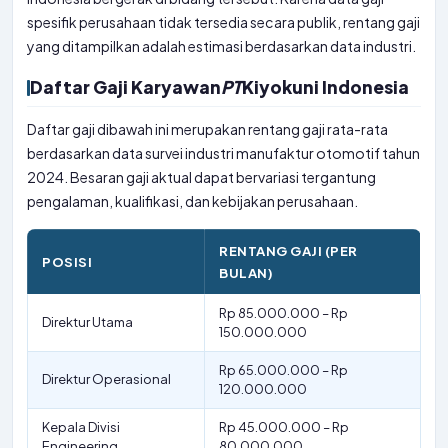
spesifik perusahaan tidak tersedia secara publik, rentang gaji
yang ditampilkan adalah estimasi berdasarkan data industri.
Daftar Gaji Karyawan
PT
Kiyokuni Indonesia
Daftar gaji dibawah ini merupakan rentang gaji rata-rata
berdasarkan data survei industri manufaktur otomotif tahun
2024. Besaran gaji aktual dapat bervariasi tergantung
pengalaman, kualifikasi, dan kebijakan perusahaan.
RENTANG GAJI (PER
POSISI
BULAN)
Rp 85.000.000 – Rp
Direktur Utama
150.000.000
Rp 65.000.000 – Rp
Direktur Operasional
120.000.000
Kepala Divisi
Rp 45.000.000 – Rp
Engineering
80.000.000