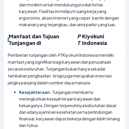
dan modern untuk mendukung produktivitas
karyawan. Fasilitas ini meliputi ruang kerja yang
ergonomis, akses internet yang cepat, kantin dengan
makanan yang terjangkau, dan area parkir yang luas.
Manfaat dan Tujuan
P
Kiyokuni
Tunjangan di
T
Indonesia
Pemberian tunjangan oleh
PT
Kiyokuni Indonesia memiliki
manfaat yang signifikan bagi karyawan dan perusahaan
secara keseluruhan. Tunjangan bukan hanya sekadar
tambahan penghasilan, tetapi juga merupakan investasi
jangka panjang dalam sumber daya manusia.
Kesejahteraan:
Tunjangan membantu
meningkatkan kesejahteraan karyawan dan
keluarganya. Dengan terpenuhinya kebutuhan dasar
dan adanya jaminan kesehatan serta perlindungan
finansial, karyawan dapat bekerja dengan lebih tenang
dan fokus.