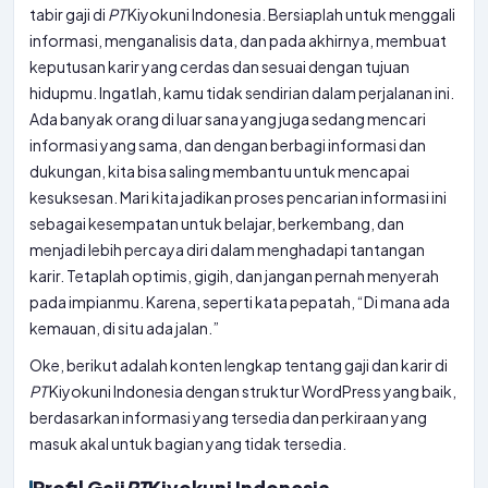
tabir gaji di
PT
Kiyokuni Indonesia. Bersiaplah untuk menggali
informasi, menganalisis data, dan pada akhirnya, membuat
keputusan karir yang cerdas dan sesuai dengan tujuan
hidupmu. Ingatlah, kamu tidak sendirian dalam perjalanan ini.
Ada banyak orang di luar sana yang juga sedang mencari
informasi yang sama, dan dengan berbagi informasi dan
dukungan, kita bisa saling membantu untuk mencapai
kesuksesan. Mari kita jadikan proses pencarian informasi ini
sebagai kesempatan untuk belajar, berkembang, dan
menjadi lebih percaya diri dalam menghadapi tantangan
karir. Tetaplah optimis, gigih, dan jangan pernah menyerah
pada impianmu. Karena, seperti kata pepatah, “Di mana ada
kemauan, di situ ada jalan.”
Oke, berikut adalah konten lengkap tentang gaji dan karir di
PT
Kiyokuni Indonesia dengan struktur WordPress yang baik,
berdasarkan informasi yang tersedia dan perkiraan yang
masuk akal untuk bagian yang tidak tersedia.