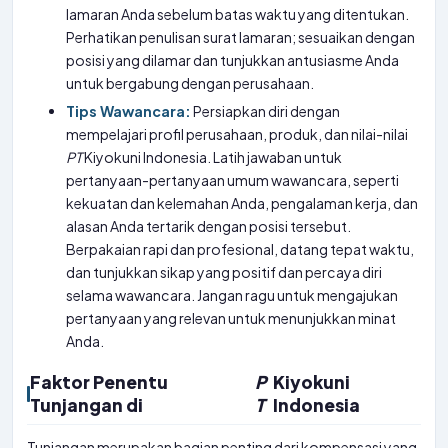
lamaran Anda sebelum batas waktu yang ditentukan.
Perhatikan penulisan surat lamaran; sesuaikan dengan
posisi yang dilamar dan tunjukkan antusiasme Anda
untuk bergabung dengan perusahaan.
Tips Wawancara:
Persiapkan diri dengan
mempelajari profil perusahaan, produk, dan nilai-nilai
PT
Kiyokuni Indonesia. Latih jawaban untuk
pertanyaan-pertanyaan umum wawancara, seperti
kekuatan dan kelemahan Anda, pengalaman kerja, dan
alasan Anda tertarik dengan posisi tersebut.
Berpakaian rapi dan profesional, datang tepat waktu,
dan tunjukkan sikap yang positif dan percaya diri
selama wawancara. Jangan ragu untuk mengajukan
pertanyaan yang relevan untuk menunjukkan minat
Anda.
Faktor Penentu
P
Kiyokuni
Tunjangan di
T
Indonesia
Tunjangan merupakan bagian penting dari kompensasi yang