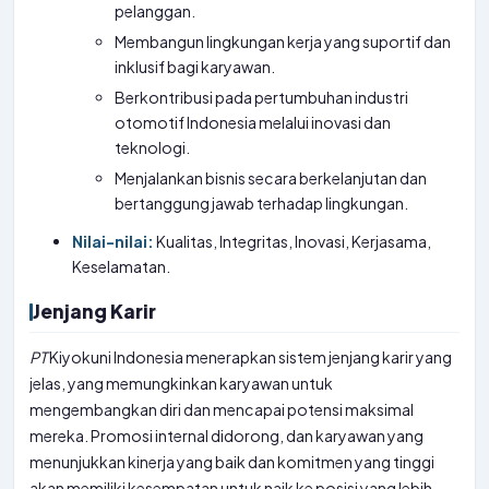
pelanggan.
Membangun lingkungan kerja yang suportif dan
inklusif bagi karyawan.
Berkontribusi pada pertumbuhan industri
otomotif Indonesia melalui inovasi dan
teknologi.
Menjalankan bisnis secara berkelanjutan dan
bertanggung jawab terhadap lingkungan.
Nilai-nilai:
Kualitas, Integritas, Inovasi, Kerjasama,
Keselamatan.
Jenjang Karir
PT
Kiyokuni Indonesia menerapkan sistem jenjang karir yang
jelas, yang memungkinkan karyawan untuk
mengembangkan diri dan mencapai potensi maksimal
mereka. Promosi internal didorong, dan karyawan yang
menunjukkan kinerja yang baik dan komitmen yang tinggi
akan memiliki kesempatan untuk naik ke posisi yang lebih