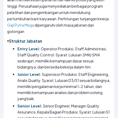
tinggi. Perusahaan juga menyediakan berbagai program
pelatihan dan pengembangan untuk mendukung
pertumbuhan karir karyawan. Perhitungan tunjangan kinerja
Gaji Putra Mega
dipengaruhi oleh masa jabatan dan
golongan
Struktur Jabatan
Entry Level:
Operator Produksi, Staff Administrasi,
Staff Quality Control. Syarat: Lulusan
SMK
/
SMA
sederajat, memiliki kemampuan dasar sesuai
bidangnya, dan bersedia bekerja dalam tim.
Junior Level:
Supervisor Produksi, Staff Engineering,
Analis Quality. Syarat: Lulusan D3/S1 sesuai bidangnya,
memiliki pengalaman kerja minimal 1-2 tahun, dan
memiliki kemampuan analisis dan problem solving
yang baik.
Senior Level:
Senior Engineer, Manager Quality
Assurance, Kepala Bagian Produksi. Syarat: Lulusan S1