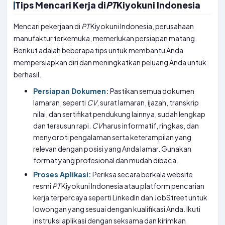
Tips Mencari Kerja di
PT
Kiyokuni Indonesia
Mencari pekerjaan di
PT
Kiyokuni Indonesia, perusahaan
manufaktur terkemuka, memerlukan persiapan matang.
Berikut adalah beberapa tips untuk membantu Anda
mempersiapkan diri dan meningkatkan peluang Anda untuk
berhasil.
Persiapan Dokumen:
Pastikan semua dokumen
lamaran, seperti
CV
, surat lamaran, ijazah, transkrip
nilai, dan sertifikat pendukung lainnya, sudah lengkap
dan tersusun rapi.
CV
harus informatif, ringkas, dan
menyoroti pengalaman serta keterampilan yang
relevan dengan posisi yang Anda lamar. Gunakan
format yang profesional dan mudah dibaca.
Proses Aplikasi:
Periksa secara berkala website
resmi
PT
Kiyokuni Indonesia atau platform pencarian
kerja terpercaya seperti LinkedIn dan JobStreet untuk
lowongan yang sesuai dengan kualifikasi Anda. Ikuti
instruksi aplikasi dengan seksama dan kirimkan