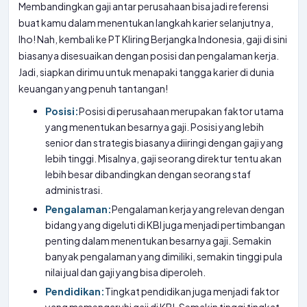
Membandingkan gaji antar perusahaan bisa jadi referensi
buat kamu dalam menentukan langkah karier selanjutnya,
lho! Nah, kembali ke PT Kliring Berjangka Indonesia, gaji di sini
biasanya disesuaikan dengan posisi dan pengalaman kerja.
Jadi, siapkan dirimu untuk menapaki tangga karier di dunia
keuangan yang penuh tantangan!
Posisi:
Posisi di perusahaan merupakan faktor utama
yang menentukan besarnya gaji. Posisi yang lebih
senior dan strategis biasanya diiringi dengan gaji yang
lebih tinggi. Misalnya, gaji seorang direktur tentu akan
lebih besar dibandingkan dengan seorang staf
administrasi.
Pengalaman:
Pengalaman kerja yang relevan dengan
bidang yang digeluti di KBI juga menjadi pertimbangan
penting dalam menentukan besarnya gaji. Semakin
banyak pengalaman yang dimiliki, semakin tinggi pula
nilai jual dan gaji yang bisa diperoleh.
Pendidikan:
Tingkat pendidikan juga menjadi faktor