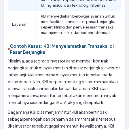
kliring, risiko, dan teknologi informasi.
KBI menyediakan berbagai layanan untuk
memfasilitasi transaksi di pasar berjangka,
Layanan
seperti kliring dan penyelesaian transaksi,
manajemen risiko, dan sistem informasi.
Contoh Kasus: KBI Menyelamatkan Transaksi di
Pasar Berjangka
Misalnya, ada seorang investor yang membeli kontrak
berjangka untuk minyak mentah di pasar berjangka. Investor
ini berjanji akan menerima minyak mentah tersebut pada
bulan depan. Nah, KBI berperan penting dalam memastikan
bahwa transaksi ini berjalan lancar dan aman. KBI akan
menjamin bahwa investor tersebut akan menerima minyak
mentahnya sesuai dengan kontrak yang disepakati.
Bagaimana KBI bisa menjamin itu? KBI akan bertindak
sebagai penengah dan penjamin dalam transaksi tersebut.
Jika investor tersebut gagal memenuhi kewajibannya, KBI