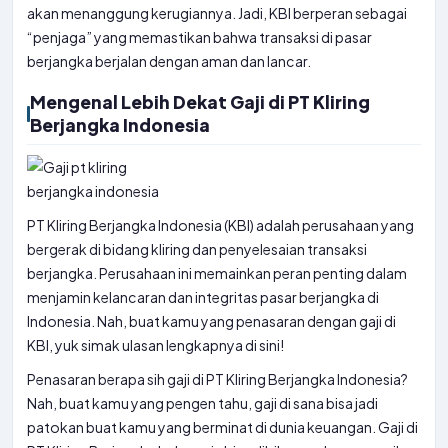
akan menanggung kerugiannya. Jadi, KBI berperan sebagai
“penjaga” yang memastikan bahwa transaksi di pasar
berjangka berjalan dengan aman dan lancar.
Mengenal Lebih Dekat Gaji di PT Kliring
Berjangka Indonesia
PT Kliring Berjangka Indonesia (KBI) adalah perusahaan yang
bergerak di bidang kliring dan penyelesaian transaksi
berjangka. Perusahaan ini memainkan peran penting dalam
menjamin kelancaran dan integritas pasar berjangka di
Indonesia. Nah, buat kamu yang penasaran dengan gaji di
KBI, yuk simak ulasan lengkapnya di sini!
Penasaran berapa sih gaji di PT Kliring Berjangka Indonesia?
Nah, buat kamu yang pengen tahu, gaji di sana bisa jadi
patokan buat kamu yang berminat di dunia keuangan. Gaji di