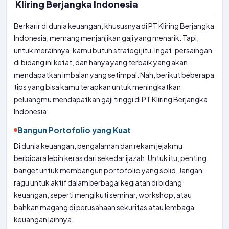
Kliring Berjangka Indonesia
Berkarir di dunia keuangan, khususnya di PT Kliring Berjangka
Indonesia, memang menjanjikan gaji yang menarik. Tapi,
untuk meraihnya, kamu butuh strategi jitu. Ingat, persaingan
di bidang ini ketat, dan hanya yang terbaik yang akan
mendapatkan imbalan yang setimpal. Nah, berikut beberapa
tips yang bisa kamu terapkan untuk meningkatkan
peluangmu mendapatkan gaji tinggi di PT Kliring Berjangka
Indonesia:
Bangun Portofolio yang Kuat
Di dunia keuangan, pengalaman dan rekam jejakmu
berbicara lebih keras dari sekedar ijazah. Untuk itu, penting
banget untuk membangun portofolio yang solid. Jangan
ragu untuk aktif dalam berbagai kegiatan di bidang
keuangan, seperti mengikuti seminar, workshop, atau
bahkan magang di perusahaan sekuritas atau lembaga
keuangan lainnya.