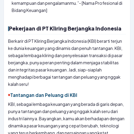
kemampuan dan pengalamanmu.”- [Nama Profesional di
Bidang Keuangan]
Pekerjaan di PT Kliring Berjangka Indonesia
Berkarir di PT Kliring Berjangka Indonesia (KBI) berarti terjun
ke dunia keuangan yang dinamis dan penuh tantangan. KBI,
sebagai lembaga kliring dan penyelesaian transaksi di pasar
berjangka, punya peran penting dalam menjaga stabilitas
dan integritas pasar keuangan. Jadi, siap-siaplah
menghadapi berbagai tantangan dan peluang yang nggak
kalah seru!
Tantangan dan Peluang di KBI
KBI, sebagai lembaga keuangan yang berada di garis depan,
punya tantangan dan peluang yang nggak kalah seru dari
industri lainnya. Bayangkan, kamu akan berhadapan dengan
dinamika pasar keuangan yang cepat berubah, teknologi
yang terus berkembang, dan persaingan yang ketat.