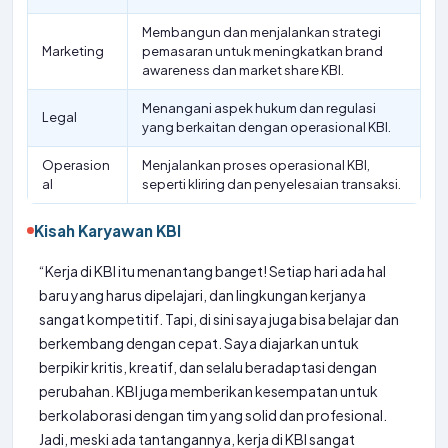
Membangun dan menjalankan strategi
Marketing
pemasaran untuk meningkatkan brand
awareness dan market share KBI.
Menangani aspek hukum dan regulasi
Legal
yang berkaitan dengan operasional KBI.
Operasion
Menjalankan proses operasional KBI,
al
seperti kliring dan penyelesaian transaksi.
Kisah Karyawan KBI
“Kerja di KBI itu menantang banget! Setiap hari ada hal
baru yang harus dipelajari, dan lingkungan kerjanya
sangat kompetitif. Tapi, di sini saya juga bisa belajar dan
berkembang dengan cepat. Saya diajarkan untuk
berpikir kritis, kreatif, dan selalu beradaptasi dengan
perubahan. KBI juga memberikan kesempatan untuk
berkolaborasi dengan tim yang solid dan profesional.
Jadi, meski ada tantangannya, kerja di KBI sangat