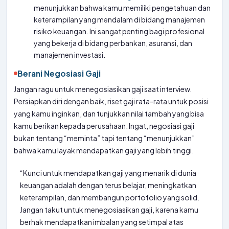
menunjukkan bahwa kamu memiliki pengetahuan dan
keterampilan yang mendalam di bidang manajemen
risiko keuangan. Ini sangat penting bagi profesional
yang bekerja di bidang perbankan, asuransi, dan
manajemen investasi.
Berani Negosiasi Gaji
Jangan ragu untuk menegosiasikan gaji saat interview.
Persiapkan diri dengan baik, riset gaji rata-rata untuk posisi
yang kamu inginkan, dan tunjukkan nilai tambah yang bisa
kamu berikan kepada perusahaan. Ingat, negosiasi gaji
bukan tentang “meminta” tapi tentang “menunjukkan”
bahwa kamu layak mendapatkan gaji yang lebih tinggi.
“Kunci untuk mendapatkan gaji yang menarik di dunia
keuangan adalah dengan terus belajar, meningkatkan
keterampilan, dan membangun portofolio yang solid.
Jangan takut untuk menegosiasikan gaji, karena kamu
berhak mendapatkan imbalan yang setimpal atas