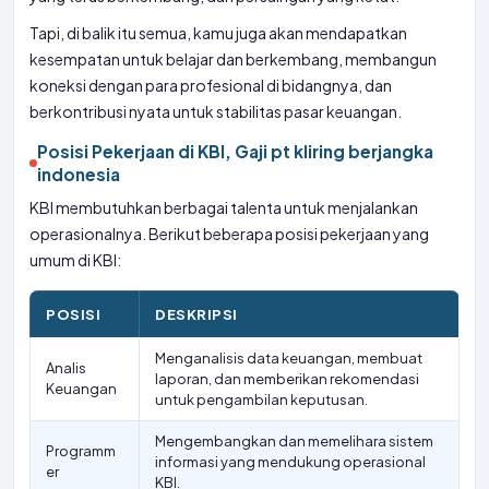
Tapi, di balik itu semua, kamu juga akan mendapatkan
kesempatan untuk belajar dan berkembang, membangun
koneksi dengan para profesional di bidangnya, dan
berkontribusi nyata untuk stabilitas pasar keuangan.
Posisi Pekerjaan di KBI, Gaji pt kliring berjangka
indonesia
KBI membutuhkan berbagai talenta untuk menjalankan
operasionalnya. Berikut beberapa posisi pekerjaan yang
umum di KBI:
POSISI
DESKRIPSI
Menganalisis data keuangan, membuat
Analis
laporan, dan memberikan rekomendasi
Keuangan
untuk pengambilan keputusan.
Mengembangkan dan memelihara sistem
Programm
informasi yang mendukung operasional
er
KBI.