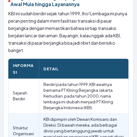
Awal Mula hingga Layanannya
KBI ini sudah berdiri sejak tahun 1999, lho! Lembaga ini punya
peran penting dalam memfasilitasi transaksi di pasar
berjangka dengan memastikan bahwa setiap transaksi
berjalan lancar dan aman. Bayangin, kalau nggak ada KBI,
transaksi di pasar berjangka bisa jadi ribet dan berisiko
banget.
INFORMA
DETAIL
SI
Berdiri pada tahun 1999, KBI awalnya
bernama PT Kliring Berjangka Jakarta.
Sejarah
Kemudian, pada tahun 2000, nama
Berdiri
lembaga ini diubah menjadi PT Kliring
Berjangka Indonesia (KBI).
KBI dipimpin oleh Dewan Komisaris dan
Direksi. Di bawah mereka, ada berbagai
Struktur
divisi yang bertanggung jawab untuk
Organisasi
menjalankan operasional KBI, seperti divisi