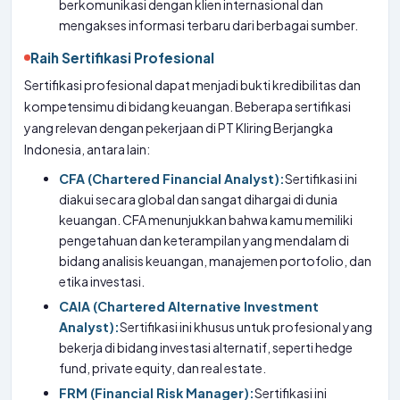
berkomunikasi dengan klien internasional dan
mengakses informasi terbaru dari berbagai sumber.
Raih Sertifikasi Profesional
Sertifikasi profesional dapat menjadi bukti kredibilitas dan
kompetensimu di bidang keuangan. Beberapa sertifikasi
yang relevan dengan pekerjaan di PT Kliring Berjangka
Indonesia, antara lain:
CFA (Chartered Financial Analyst):
Sertifikasi ini
diakui secara global dan sangat dihargai di dunia
keuangan. CFA menunjukkan bahwa kamu memiliki
pengetahuan dan keterampilan yang mendalam di
bidang analisis keuangan, manajemen portofolio, dan
etika investasi.
CAIA (Chartered Alternative Investment
Analyst):
Sertifikasi ini khusus untuk profesional yang
bekerja di bidang investasi alternatif, seperti hedge
fund, private equity, dan real estate.
FRM (Financial Risk Manager):
Sertifikasi ini