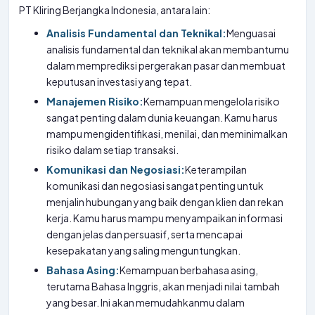
PT Kliring Berjangka Indonesia, antara lain:
Analisis Fundamental dan Teknikal:
Menguasai
analisis fundamental dan teknikal akan membantumu
dalam memprediksi pergerakan pasar dan membuat
keputusan investasi yang tepat.
Manajemen Risiko:
Kemampuan mengelola risiko
sangat penting dalam dunia keuangan. Kamu harus
mampu mengidentifikasi, menilai, dan meminimalkan
risiko dalam setiap transaksi.
Komunikasi dan Negosiasi:
Keterampilan
komunikasi dan negosiasi sangat penting untuk
menjalin hubungan yang baik dengan klien dan rekan
kerja. Kamu harus mampu menyampaikan informasi
dengan jelas dan persuasif, serta mencapai
kesepakatan yang saling menguntungkan.
Bahasa Asing:
Kemampuan berbahasa asing,
terutama Bahasa Inggris, akan menjadi nilai tambah
yang besar. Ini akan memudahkanmu dalam