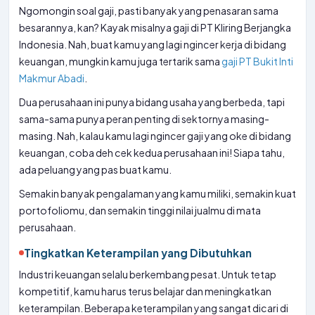
Ngomongin soal gaji, pasti banyak yang penasaran sama
besarannya, kan? Kayak misalnya gaji di PT Kliring Berjangka
Indonesia. Nah, buat kamu yang lagi ngincer kerja di bidang
keuangan, mungkin kamu juga tertarik sama
gaji PT Bukit Inti
Makmur Abadi
.
Dua perusahaan ini punya bidang usaha yang berbeda, tapi
sama-sama punya peran penting di sektornya masing-
masing. Nah, kalau kamu lagi ngincer gaji yang oke di bidang
keuangan, coba deh cek kedua perusahaan ini! Siapa tahu,
ada peluang yang pas buat kamu.
Semakin banyak pengalaman yang kamu miliki, semakin kuat
portofoliomu, dan semakin tinggi nilai jualmu di mata
perusahaan.
Tingkatkan Keterampilan yang Dibutuhkan
Industri keuangan selalu berkembang pesat. Untuk tetap
kompetitif, kamu harus terus belajar dan meningkatkan
keterampilan. Beberapa keterampilan yang sangat dicari di