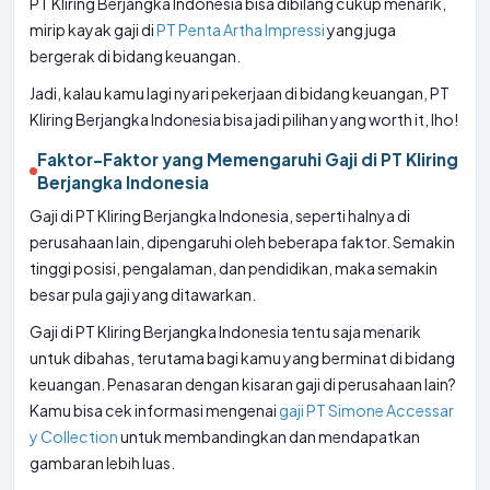
PT Kliring Berjangka Indonesia bisa dibilang cukup menarik,
mirip kayak gaji di
PT Penta Artha Impressi
yang juga
bergerak di bidang keuangan.
Jadi, kalau kamu lagi nyari pekerjaan di bidang keuangan, PT
Kliring Berjangka Indonesia bisa jadi pilihan yang worth it, lho!
Faktor-Faktor yang Memengaruhi Gaji di PT Kliring
Berjangka Indonesia
Gaji di PT Kliring Berjangka Indonesia, seperti halnya di
perusahaan lain, dipengaruhi oleh beberapa faktor. Semakin
tinggi posisi, pengalaman, dan pendidikan, maka semakin
besar pula gaji yang ditawarkan.
Gaji di PT Kliring Berjangka Indonesia tentu saja menarik
untuk dibahas, terutama bagi kamu yang berminat di bidang
keuangan. Penasaran dengan kisaran gaji di perusahaan lain?
Kamu bisa cek informasi mengenai
gaji PT Simone Accessar
y Collection
untuk membandingkan dan mendapatkan
gambaran lebih luas.