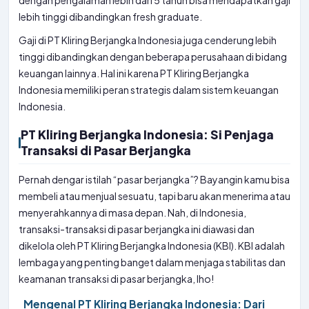
dengan pengalaman lebih dari 5 tahun bisa mendapatkan gaji
lebih tinggi dibandingkan fresh graduate.
Gaji di PT Kliring Berjangka Indonesia juga cenderung lebih
tinggi dibandingkan dengan beberapa perusahaan di bidang
keuangan lainnya. Hal ini karena PT Kliring Berjangka
Indonesia memiliki peran strategis dalam sistem keuangan
Indonesia.
PT Kliring Berjangka Indonesia: Si Penjaga
Transaksi di Pasar Berjangka
Pernah dengar istilah “pasar berjangka”? Bayangin kamu bisa
membeli atau menjual sesuatu, tapi baru akan menerima atau
menyerahkannya di masa depan. Nah, di Indonesia,
transaksi-transaksi di pasar berjangka ini diawasi dan
dikelola oleh PT Kliring Berjangka Indonesia (KBI). KBI adalah
lembaga yang penting banget dalam menjaga stabilitas dan
keamanan transaksi di pasar berjangka, lho!
Mengenal PT Kliring Berjangka Indonesia: Dari