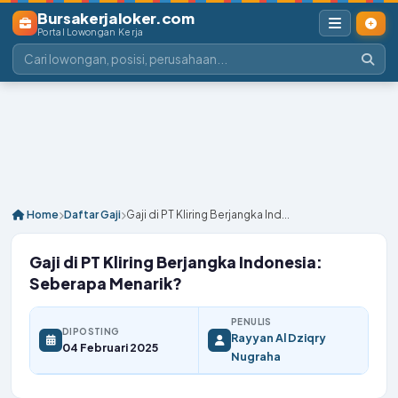
Bursakerjaloker.com
Portal Lowongan Kerja
Home
Daftar Gaji
Gaji di PT Kliring Berjangka Ind...
Gaji di PT Kliring Berjangka Indonesia:
Seberapa Menarik?
PENULIS
DIPOSTING
Rayyan Al Dziqry
04 Februari 2025
Nugraha