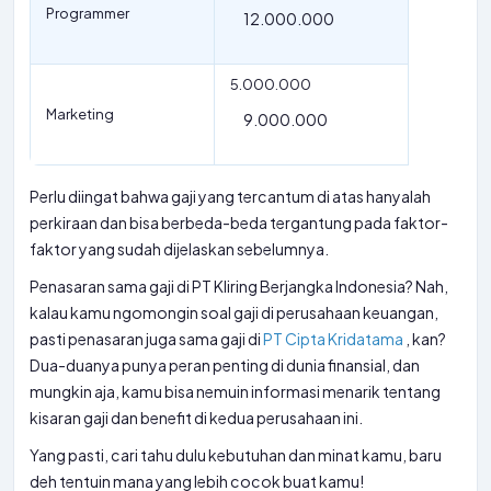
Programmer
12.000.000
5.000.000
Marketing
9.000.000
Perlu diingat bahwa gaji yang tercantum di atas hanyalah
perkiraan dan bisa berbeda-beda tergantung pada faktor-
faktor yang sudah dijelaskan sebelumnya.
Penasaran sama gaji di PT Kliring Berjangka Indonesia? Nah,
kalau kamu ngomongin soal gaji di perusahaan keuangan,
pasti penasaran juga sama gaji di
PT Cipta Kridatama
, kan?
Dua-duanya punya peran penting di dunia finansial, dan
mungkin aja, kamu bisa nemuin informasi menarik tentang
kisaran gaji dan benefit di kedua perusahaan ini.
Yang pasti, cari tahu dulu kebutuhan dan minat kamu, baru
deh tentuin mana yang lebih cocok buat kamu!