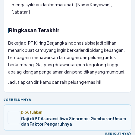
mengasyikkan dan bermanfaat.”[Nama Karyawan],
[Jabatan]
Ringkasan Terakhir
Bekerja di PT Kliring Berjangka Indonesia bisa jadi pilihan
menarik buat kamu yang ingin berkarier di bidang keuangan.
Lembaga ini menawarkan tantangan dan peluang untuk
berkembang. Gaji yang ditawarkan pun tergolong tinggi,
apalagi dengan pengalaman dan pendidikan yang mumpuni.
Jadi, siapkan diri kamu dan raih peluang emas ini!
SEBELUMNYA
Dibutuhkan
Gaji di PT Asuransi Jiwa Sinarmas: Gambaran Umum
dan Faktor Pengaruhnya
BERIKUTNYA