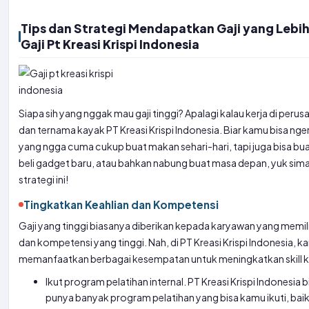
Tips dan Strategi Mendapatkan Gaji yang Lebih
Gaji Pt Kreasi Krispi Indonesia
Siapa sih yang nggak mau gaji tinggi? Apalagi kalau kerja di peru
dan ternama kayak PT Kreasi Krispi Indonesia. Biar kamu bisa nger
yang ngga cuma cukup buat makan sehari-hari, tapi juga bisa buat
beli gadget baru, atau bahkan nabung buat masa depan, yuk sima
strategi ini!
Tingkatkan Keahlian dan Kompetensi
Gaji yang tinggi biasanya diberikan kepada karyawan yang memili
dan kompetensi yang tinggi. Nah, di PT Kreasi Krispi Indonesia, k
memanfaatkan berbagai kesempatan untuk meningkatkan skill 
Ikut program pelatihan internal. PT Kreasi Krispi Indonesia 
punya banyak program pelatihan yang bisa kamu ikuti, bai