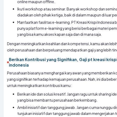
online maupun offline.
Ikuti workshop atau seminar. Banyak workshop dan semin
diadakan oleh pihak ketiga, baik di dalam maupun di luar p
Manfaatkan fasilitas e-learning. PT Kreasi Krispi Indonesia 
punya platform e-learning yang berisi berbagai materi pem
yang bisa kamu akses kapan saja dan di mana saja.
Dengan meningkatkan keahlian dan kompetensi, kamu akan lebih
oleh perusahaan dan berpeluang mendapatkan gaji yang lebih tin
Berikan Kontribusi yang Signifikan, Gaji pt kreasi krisp
indonesia
Perusahaan biasanya menghargai karyawan yang memberikan ko
yang signifikan terhadap kemajuan perusahaan. Nah, ini dia beber
untuk meningkatkan kontribusi kamu:
Berikan ide dan solusi kreatif. Jangan ragu untuk sharing ide
yang bisa membantu perusahaan berkembang.
Ambil inisiatif dan tanggung jawab. Jangan cuma nunggu dis
tunjukan inisiatif dan tanggung jawab dalam mengerjakan 