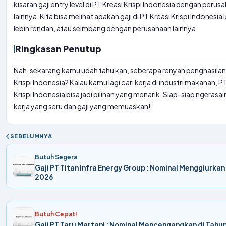
kisaran gaji entry level di PT Kreasi Krispi Indonesia dengan peru
lainnya. Kita bisa melihat apakah gaji di PT Kreasi Krispi Indonesia l
lebih rendah, atau seimbang dengan perusahaan lainnya.
Ringkasan Penutup
Nah, sekarang kamu udah tahu kan, seberapa renyah penghasilan 
Krispi Indonesia? Kalau kamu lagi cari kerja di industri makanan, P
Krispi Indonesia bisa jadi pilihan yang menarik. Siap-siap ngerasai
kerja yang seru dan gaji yang memuaskan!
SEBELUMNYA
Butuh Segera
Gaji PT Titan Infra Energy Group : Nominal Menggiurkan
2026
Butuh Cepat!
Gaji PT Taru Martani : Nominal Mencengangkan di Tahu