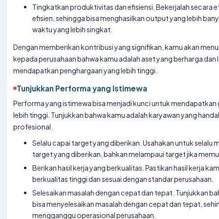
Tingkatkan produktivitas dan efisiensi. Bekerjalah secara e
efisien, sehingga bisa menghasilkan output yang lebih ban
waktu yang lebih singkat.
Dengan memberikan kontribusi yang signifikan, kamu akan men
kepada perusahaan bahwa kamu adalah aset yang berharga dan 
mendapatkan penghargaan yang lebih tinggi.
Tunjukkan Performa yang Istimewa
Performa yang istimewa bisa menjadi kunci untuk mendapatkan g
lebih tinggi. Tunjukkan bahwa kamu adalah karyawan yang handa
profesional.
Selalu capai target yang diberikan. Usahakan untuk selalu
target yang diberikan, bahkan melampaui target jika mem
Berikan hasil kerja yang berkualitas. Pastikan hasil kerja ka
berkualitas tinggi dan sesuai dengan standar perusahaan.
Selesaikan masalah dengan cepat dan tepat. Tunjukkan b
bisa menyelesaikan masalah dengan cepat dan tepat, sehi
mengganggu operasional perusahaan.