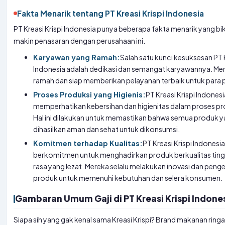
Fakta Menarik tentang PT Kreasi Krispi Indonesia
PT Kreasi Krispi Indonesia punya beberapa fakta menarik yang bi
makin penasaran dengan perusahaan ini.
Karyawan yang Ramah:
Salah satu kunci kesuksesan PT K
Indonesia adalah dedikasi dan semangat karyawannya. Mer
ramah dan siap memberikan pelayanan terbaik untuk para 
Proses Produksi yang Higienis:
PT Kreasi Krispi Indones
memperhatikan kebersihan dan higienitas dalam proses pr
Hal ini dilakukan untuk memastikan bahwa semua produk 
dihasilkan aman dan sehat untuk dikonsumsi.
Komitmen terhadap Kualitas:
PT Kreasi Krispi Indonesia
berkomitmen untuk menghadirkan produk berkualitas tin
rasa yang lezat. Mereka selalu melakukan inovasi dan pe
produk untuk memenuhi kebutuhan dan selera konsumen.
Gambaran Umum Gaji di PT Kreasi Krispi Indone
Siapa sih yang gak kenal sama Kreasi Krispi? Brand makanan ring