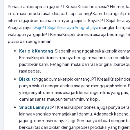
Penasaran berapa sih gaji di PT Kreasi Krispi Indonesia? Hmmm, 
informasi ini rada susah didapat, tapi tenang! Kamu bisa ngintip-n
nih info gaji di perusahaan lain yang sejenis, kayak PT Sejahterara
Anugrahjaya.
Gaji PT Sejahteraraya Anugrahjaya
mungkin bisa ja
walaupun ya, gaji di PT Kreasi Krispi Indonesia bisa aja beda lagi, 
posisi dan pengalaman.
Keripik Kentang:
Siapa sih yang nggak suka keripik kent
Kreasi Krispi Indonesia punya beragam varian rasa keripik 
pasti bikin kamu ketagihan, mulai dari rasa original, barbeq
rasa pedas.
Biskuit:
Nggak cuma keripik kentang, PT Kreasi Krispi Indo
punya biskuit dengan aneka rasa yang menggugah selera. 
yang renyah dan manis bisa jadi teman ngemilmu yang pas,
camilan santai maupun teman minum kopi.
Snack Lainnya:
PT Kreasi Krispi Indonesia juga punya be
lainnya yang siap memanjakan lidahmu. Ada snack kacang,
jagung, dan masih banyak lagi. Semuanya dibuat dengan 
berkualitas dan diolah dengan proses produksi yang higieni