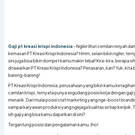
Gaji pt kreasi krispi indonesia
– Ngiler lihat cemilan renyah dan
kemasan PT Kreasi Krispi Indonesia? Hmm, selain bikin ngiler, terny
sini juga bisa bikin dompet kamu makin tebal! Kira-kira, berapa sih
ditawarkan PT Kreasi Krispi Indonesia? Penasaran, kan? Yuk, kita
bareng-bareng!
PT Kreasi Krispi Indonesia, perusahaan yang bikin kamu ketagiha
camilan krispi, ternyata punya segudang posisi kerja dengan gaji
menarik. Dari mulai posisi staf marketing yang nge-boost brand
sampai karyawan produksi yang ngejaga kualitas setiap keripik. 
sih gaji yang bisa kamu dapatkan di sini?
Tergantung posisi dan pengalaman kamu, lho!