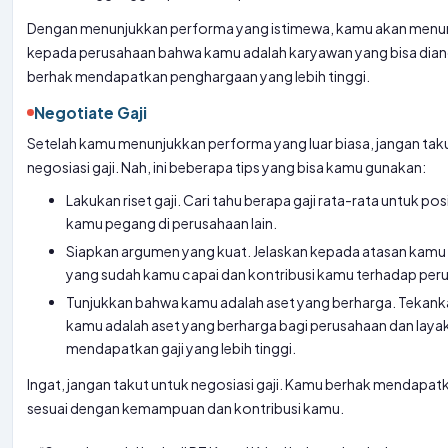
Dengan menunjukkan performa yang istimewa, kamu akan menu
kepada perusahaan bahwa kamu adalah karyawan yang bisa dian
berhak mendapatkan penghargaan yang lebih tinggi.
Negotiate Gaji
Setelah kamu menunjukkan performa yang luar biasa, jangan tak
negosiasi gaji. Nah, ini beberapa tips yang bisa kamu gunakan:
Lakukan riset gaji. Cari tahu berapa gaji rata-rata untuk pos
kamu pegang di perusahaan lain.
Siapkan argumen yang kuat. Jelaskan kepada atasan kamu 
yang sudah kamu capai dan kontribusi kamu terhadap per
Tunjukkan bahwa kamu adalah aset yang berharga. Tekan
kamu adalah aset yang berharga bagi perusahaan dan laya
mendapatkan gaji yang lebih tinggi.
Ingat, jangan takut untuk negosiasi gaji. Kamu berhak mendapatk
sesuai dengan kemampuan dan kontribusi kamu.