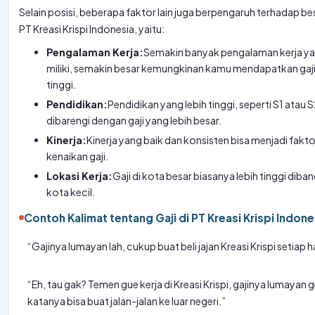
Selain posisi, beberapa faktor lain juga berpengaruh terhadap bes
PT Kreasi Krispi Indonesia, yaitu:
Pengalaman Kerja:
Semakin banyak pengalaman kerja y
miliki, semakin besar kemungkinan kamu mendapatkan gaji
tinggi.
Pendidikan:
Pendidikan yang lebih tinggi, seperti S1 atau 
dibarengi dengan gaji yang lebih besar.
Kinerja:
Kinerja yang baik dan konsisten bisa menjadi fakt
kenaikan gaji.
Lokasi Kerja:
Gaji di kota besar biasanya lebih tinggi diba
kota kecil.
Contoh Kalimat tentang Gaji di PT Kreasi Krispi Indone
“Gajinya lumayan lah, cukup buat beli jajan Kreasi Krispi setiap ha
“Eh, tau gak? Temen gue kerja di Kreasi Krispi, gajinya lumayan 
katanya bisa buat jalan-jalan ke luar negeri.”