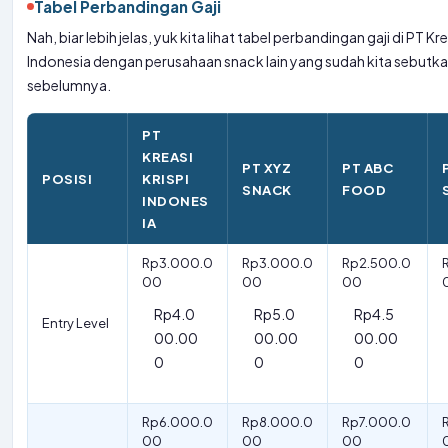
Tabel Perbandingan Gaji
Nah, biar lebih jelas, yuk kita lihat tabel perbandingan gaji di PT Kre
Indonesia dengan perusahaan snack lain yang sudah kita sebutk
sebelumnya.
PT
KREASI
PT XYZ
PT ABC
POSISI
KRISPI
SNACK
FOOD
INDONES
IA
Rp3.000.0
Rp3.000.0
Rp2.500.0
00
00
00
Rp4.0
Rp5.0
Rp4.5
Entry Level
00.00
00.00
00.00
0
0
0
Rp6.000.0
Rp8.000.0
Rp7.000.0
00
00
00