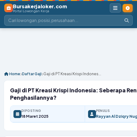
Bursakerjaloker.com
Portal Lowongan Kerja
Home
Daftar Gaji
Gaji di PT Kreasi Krispi Indones...
Gaji di PT Kreasi Krispi Indonesia: Seberapa Re
Penghasilannya?
DIPOSTING
PENULIS
18 Maret 2025
Rayyan Al Dziqry Nu