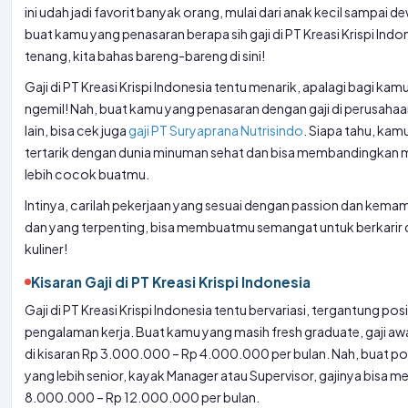
ini udah jadi favorit banyak orang, mulai dari anak kecil sampai d
buat kamu yang penasaran berapa sih gaji di PT Kreasi Krispi Indo
tenang, kita bahas bareng-bareng di sini!
Gaji di PT Kreasi Krispi Indonesia tentu menarik, apalagi bagi kam
ngemil! Nah, buat kamu yang penasaran dengan gaji di perusah
lain, bisa cek juga
gaji PT Suryaprana Nutrisindo
. Siapa tahu, kamu
tertarik dengan dunia minuman sehat dan bisa membandingkan 
lebih cocok buatmu.
Intinya, carilah pekerjaan yang sesuai dengan passion dan kem
dan yang terpenting, bisa membuatmu semangat untuk berkarir d
kuliner!
Kisaran Gaji di PT Kreasi Krispi Indonesia
Gaji di PT Kreasi Krispi Indonesia tentu bervariasi, tergantung posi
pengalaman kerja. Buat kamu yang masih fresh graduate, gaji aw
di kisaran Rp 3.000.000 – Rp 4.000.000 per bulan. Nah, buat pos
yang lebih senior, kayak Manager atau Supervisor, gajinya bisa 
8.000.000 – Rp 12.000.000 per bulan.