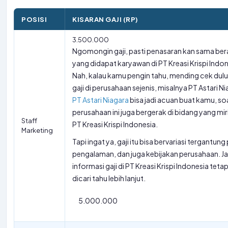
POSISI
KISARAN GAJI (RP)
3.500.000
Ngomongin gaji, pasti penasaran kan sama ber
yang didapat karyawan di PT Kreasi Krispi Indo
Nah, kalau kamu pengin tahu, mending cek dulu
gaji di perusahaan sejenis, misalnya PT Astari N
PT Astari Niagara
bisa jadi acuan buat kamu, so
perusahaan ini juga bergerak di bidang yang mi
Staff
PT Kreasi Krispi Indonesia.
Marketing
Tapi ingat ya, gaji itu bisa bervariasi tergantung 
pengalaman, dan juga kebijakan perusahaan. Ja
informasi gaji di PT Kreasi Krispi Indonesia teta
dicari tahu lebih lanjut.
5.000.000