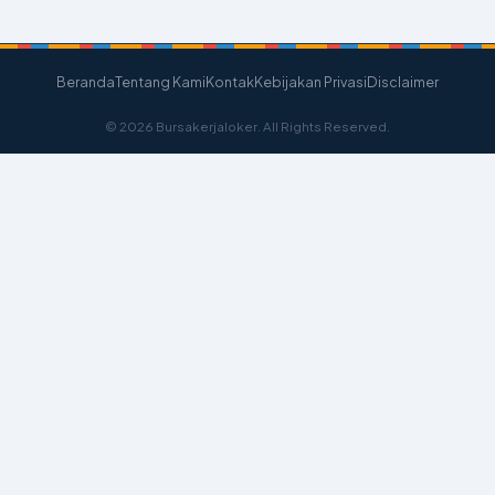
Beranda
Tentang Kami
Kontak
Kebijakan Privasi
Disclaimer
© 2026 Bursakerjaloker. All Rights Reserved.