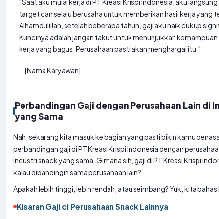
“Saat aku mulai kerja di PT Kreasi Krispi Indonesia, aku langsung
target dan selalu berusaha untuk memberikan hasil kerja yang t
Alhamdulillah, setelah beberapa tahun, gaji aku naik cukup signi
Kuncinya adalah jangan takut untuk menunjukkan kemampuan d
kerja yang bagus. Perusahaan pasti akan menghargai itu!”
[Nama Karyawan]
Perbandingan Gaji dengan Perusahaan Lain di I
yang Sama
Nah, sekarang kita masuk ke bagian yang pasti bikin kamu penasa
perbandingan gaji di PT Kreasi Krispi Indonesia dengan perusahaan
industri snack yang sama. Gimana sih, gaji di PT Kreasi Krispi Indon
kalau dibandingin sama perusahaan lain?
Apakah lebih tinggi, lebih rendah, atau seimbang? Yuk, kita bahas l
Kisaran Gaji di Perusahaan Snack Lainnya