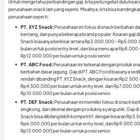
Untuk mengetahui perbandingan gaji, kita perlu ngeliat dulu kisaran
perusahaan snack lain yang sejenis. Misalnya, kita bisa bandingk
perusahaan seperti:
PT. XYZ Snack:
Perusahaan ini fokus di snack berbahan d
kentang, dan punya beberapa brand populer. Kisaran gaji di
Snack biasanya berkisar antara Rp3.000.000 – Rp5.000.
bulan untuk posisi entry level, dan bisa mencapai Rp8.000
Rp12.000.000 per bulan untuk posisi senior.
PT. ABC Food:
Perusahaan ini terkenal dengan produk s
berbahan dasar jagung. Gaji di PT. ABC Food biasanya sedik
rendah dibanding PT. XYZ Snack, dengan kisaran Rp2.500
Rp4.500.000 per bulan untuk entry level, dan Rp7.000.00
Rp10.000.000 per bulan untuk posisi senior.
PT. DEF Snack:
Perusahaan ini memiliki fokus di snack be
singkong, dan dikenal dengan produknya yang unik. Gaji di
Snack bisa dibilang lebih kompetitif, dengan kisaran Rp3
Rp6.000.000 per bulan untuk entry level, dan Rp9.000.0
Rp13.000.000 per bulan untuk posisi senior.