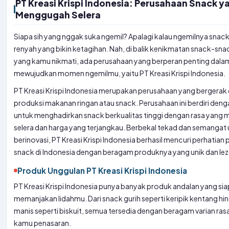
PT Kreasi Krispi Indonesia: Perusahaan Snack y
Menggugah Selera
Siapa sih yang nggak suka ngemil? Apalagi kalau ngemilnya snack
renyah yang bikin ketagihan. Nah, di balik kenikmatan snack-snac
yang kamu nikmati, ada perusahaan yang berperan penting dala
mewujudkan momen ngemilmu, yaitu PT Kreasi Krispi Indonesia.
PT Kreasi Krispi Indonesia merupakan perusahaan yang bergerak 
produksi makanan ringan atau snack. Perusahaan ini berdiri deng
untuk menghadirkan snack berkualitas tinggi dengan rasa yang
selera dan harga yang terjangkau. Berbekal tekad dan semangat 
berinovasi, PT Kreasi Krispi Indonesia berhasil mencuri perhatian 
snack di Indonesia dengan beragam produknya yang unik dan lez
Produk Unggulan PT Kreasi Krispi Indonesia
PT Kreasi Krispi Indonesia punya banyak produk andalan yang sia
memanjakan lidahmu. Dari snack gurih seperti keripik kentang h
manis seperti biskuit, semua tersedia dengan beragam varian rasa
kamu penasaran.