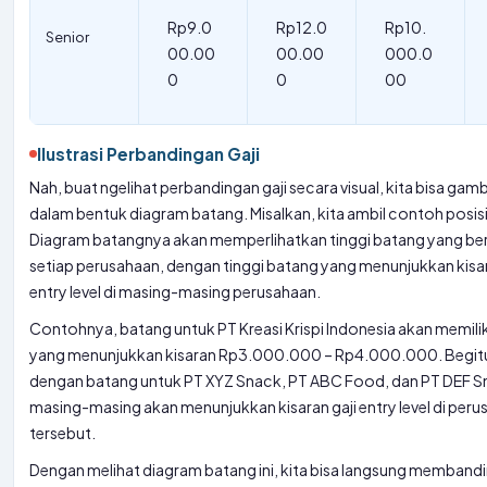
Rp9.0
Rp12.0
Rp10.
Senior
00.00
00.00
000.0
0
0
00
Ilustrasi Perbandingan Gaji
Nah, buat ngelihat perbandingan gaji secara visual, kita bisa ga
dalam bentuk diagram batang. Misalkan, kita ambil contoh posisi 
Diagram batangnya akan memperlihatkan tinggi batang yang be
setiap perusahaan, dengan tinggi batang yang menunjukkan kisar
entry level di masing-masing perusahaan.
Contohnya, batang untuk PT Kreasi Krispi Indonesia akan memiliki
yang menunjukkan kisaran Rp3.000.000 – Rp4.000.000. Begitu
dengan batang untuk PT XYZ Snack, PT ABC Food, dan PT DEF S
masing-masing akan menunjukkan kisaran gaji entry level di per
tersebut.
Dengan melihat diagram batang ini, kita bisa langsung memband