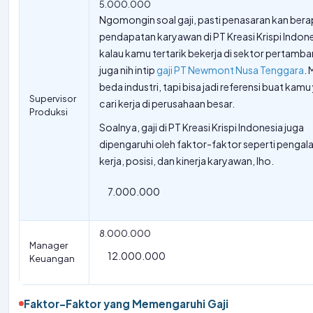
5.000.000
Ngomongin soal gaji, pasti penasaran kan bera
pendapatan karyawan di PT Kreasi Krispi Indon
kalau kamu tertarik bekerja di sektor pertamba
juga nih intip
gaji PT Newmont Nusa Tenggara
.
beda industri, tapi bisa jadi referensi buat kam
Supervisor
cari kerja di perusahaan besar.
Produksi
Soalnya, gaji di PT Kreasi Krispi Indonesia juga
dipengaruhi oleh faktor-faktor seperti penga
kerja, posisi, dan kinerja karyawan, lho.
7.000.000
8.000.000
Manager
12.000.000
Keuangan
Faktor-Faktor yang Memengaruhi Gaji