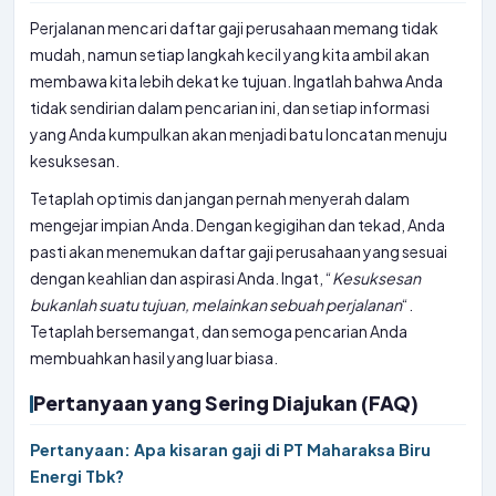
Perjalanan mencari daftar gaji perusahaan memang tidak
mudah, namun setiap langkah kecil yang kita ambil akan
membawa kita lebih dekat ke tujuan. Ingatlah bahwa Anda
tidak sendirian dalam pencarian ini, dan setiap informasi
yang Anda kumpulkan akan menjadi batu loncatan menuju
kesuksesan.
Tetaplah optimis dan jangan pernah menyerah dalam
mengejar impian Anda. Dengan kegigihan dan tekad, Anda
pasti akan menemukan daftar gaji perusahaan yang sesuai
dengan keahlian dan aspirasi Anda. Ingat, “
Kesuksesan
bukanlah suatu tujuan, melainkan sebuah perjalanan
“.
Tetaplah bersemangat, dan semoga pencarian Anda
membuahkan hasil yang luar biasa.
Pertanyaan yang Sering Diajukan (FAQ)
Pertanyaan: Apa kisaran gaji di PT Maharaksa Biru
Energi Tbk?