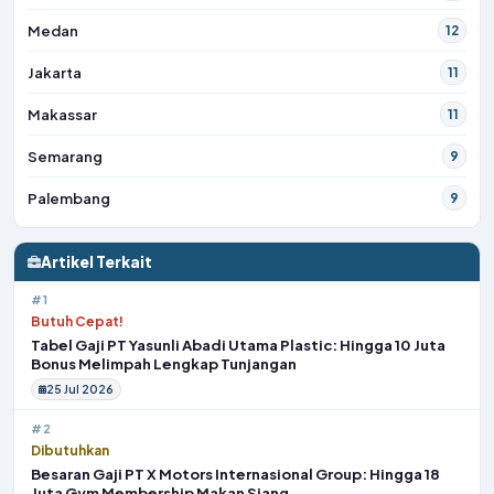
Medan
12
Jakarta
11
Makassar
11
Semarang
9
Palembang
9
Artikel Terkait
#1
Butuh Cepat!
Tabel Gaji PT Yasunli Abadi Utama Plastic: Hingga 10 Juta
Bonus Melimpah Lengkap Tunjangan
25 Jul 2026
#2
Dibutuhkan
Besaran Gaji PT X Motors Internasional Group: Hingga 18
Juta Gym Membership Makan Siang