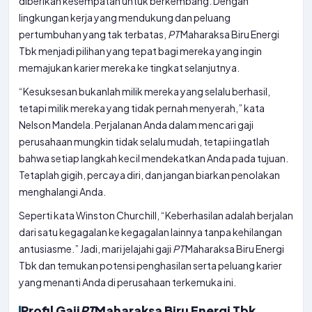
diberikan kesempatan untuk berkembang. Dengan
lingkungan kerja yang mendukung dan peluang
pertumbuhan yang tak terbatas,
PT
Maharaksa Biru Energi
Tbk menjadi pilihan yang tepat bagi mereka yang ingin
memajukan karier mereka ke tingkat selanjutnya.
“Kesuksesan bukanlah milik mereka yang selalu berhasil,
tetapi milik mereka yang tidak pernah menyerah,” kata
Nelson Mandela. Perjalanan Anda dalam mencari gaji
perusahaan mungkin tidak selalu mudah, tetapi ingatlah
bahwa setiap langkah kecil mendekatkan Anda pada tujuan.
Tetaplah gigih, percaya diri, dan jangan biarkan penolakan
menghalangi Anda.
Seperti kata Winston Churchill, “Keberhasilan adalah berjalan
dari satu kegagalan ke kegagalan lainnya tanpa kehilangan
antusiasme.” Jadi, mari jelajahi gaji
PT
Maharaksa Biru Energi
Tbk dan temukan potensi penghasilan serta peluang karier
yang menanti Anda di perusahaan terkemuka ini.
Profil Gaji
PT
Maharaksa Biru Energi Tbk