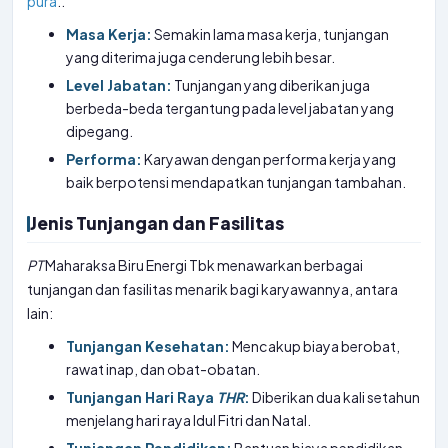
pura
..
Masa Kerja:
Semakin lama masa kerja, tunjangan
yang diterima juga cenderung lebih besar.
Level Jabatan:
Tunjangan yang diberikan juga
berbeda-beda tergantung pada level jabatan yang
dipegang.
Performa:
Karyawan dengan performa kerja yang
baik berpotensi mendapatkan tunjangan tambahan.
Jenis Tunjangan dan Fasilitas
PT
Maharaksa Biru Energi Tbk menawarkan berbagai
tunjangan dan fasilitas menarik bagi karyawannya, antara
lain:
Tunjangan Kesehatan:
Mencakup biaya berobat,
rawat inap, dan obat-obatan.
Tunjangan Hari Raya
THR
:
Diberikan dua kali setahun
menjelang hari raya Idul Fitri dan Natal.