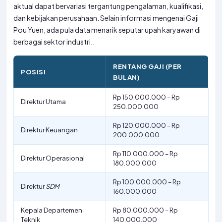
aktual dapat bervariasi tergantung pengalaman, kualifikasi,
dan kebijakan perusahaan. Selain informasi mengenai Gaji
Pou Yuen, ada pula data menarik seputar upah karyawan di
berbagai sektor industri..
RENTANG GAJI (PER
POSISI
BULAN)
Rp 150.000.000 – Rp
Direktur Utama
250.000.000
Rp 120.000.000 – Rp
Direktur Keuangan
200.000.000
Rp 110.000.000 – Rp
Direktur Operasional
180.000.000
Rp 100.000.000 – Rp
Direktur
SDM
160.000.000
Kepala Departemen
Rp 80.000.000 – Rp
Teknik
140.000.000