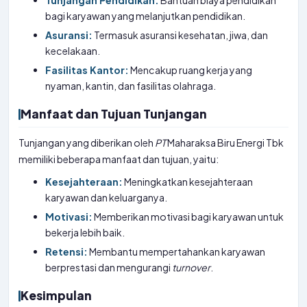
Tunjangan Pendidikan:
Bantuan biaya pendidikan
bagi karyawan yang melanjutkan pendidikan.
Asuransi:
Termasuk asuransi kesehatan, jiwa, dan
kecelakaan.
Fasilitas Kantor:
Mencakup ruang kerja yang
nyaman, kantin, dan fasilitas olahraga.
Manfaat dan Tujuan Tunjangan
Tunjangan yang diberikan oleh
PT
Maharaksa Biru Energi Tbk
memiliki beberapa manfaat dan tujuan, yaitu:
Kesejahteraan:
Meningkatkan kesejahteraan
karyawan dan keluarganya.
Motivasi:
Memberikan motivasi bagi karyawan untuk
bekerja lebih baik.
Retensi:
Membantu mempertahankan karyawan
berprestasi dan mengurangi
turnover
.
Kesimpulan