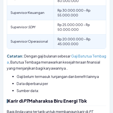
60.000.000
Rp 30.000.000 – Rp
Supervisor Keuangan
55.000.000
Rp 25.000.000 – Rp
Supervisor
SDM
50.000.000
Rp 20.000.000 – Rp
Supervisor Operasional
45.000.000
Catatan:
Dengan gaji bulanan sebesar
Gaji Batutua Tembag
a
, Batutua Tembaga menawarkan kesejahteraan finansial
yang menjanjikan bagi karyawannya..
Gaji belum termasuk tunjangan dan benefit lainnya
Data diperbarui per
Sumber data:
Karir di
PT
Maharaksa Biru Energi Tbk
Bagi Anda yang tertarik untuk membangun karir di
PT