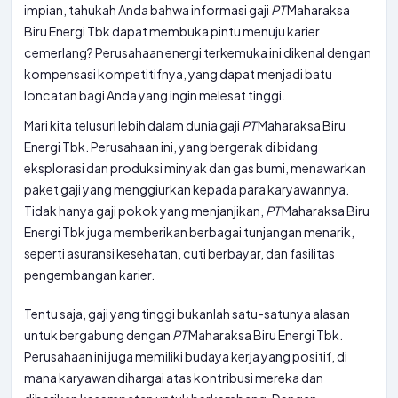
impian, tahukah Anda bahwa informasi gaji
PT
Maharaksa
Biru Energi Tbk dapat membuka pintu menuju karier
cemerlang? Perusahaan energi terkemuka ini dikenal dengan
kompensasi kompetitifnya, yang dapat menjadi batu
loncatan bagi Anda yang ingin melesat tinggi.
Mari kita telusuri lebih dalam dunia gaji
PT
Maharaksa Biru
Energi Tbk. Perusahaan ini, yang bergerak di bidang
eksplorasi dan produksi minyak dan gas bumi, menawarkan
paket gaji yang menggiurkan kepada para karyawannya.
Tidak hanya gaji pokok yang menjanjikan,
PT
Maharaksa Biru
Energi Tbk juga memberikan berbagai tunjangan menarik,
seperti asuransi kesehatan, cuti berbayar, dan fasilitas
pengembangan karier.
Tentu saja, gaji yang tinggi bukanlah satu-satunya alasan
untuk bergabung dengan
PT
Maharaksa Biru Energi Tbk.
Perusahaan ini juga memiliki budaya kerja yang positif, di
mana karyawan dihargai atas kontribusi mereka dan