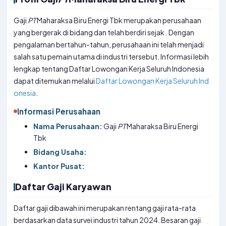
Gaji
PT
Maharaksa Biru Energi Tbk merupakan perusahaan
yang bergerak di bidang dan telah berdiri sejak . Dengan
pengalaman bertahun-tahun, perusahaan ini telah menjadi
salah satu pemain utama di industri tersebut. Informasi lebih
lengkap tentang Daftar Lowongan Kerja Seluruh Indonesia
dapat ditemukan melalui
Daftar Lowongan Kerja Seluruh Ind
onesia
.
Informasi Perusahaan
Nama Perusahaan:
Gaji
PT
Maharaksa Biru Energi
Tbk
Bidang Usaha:
Kantor Pusat:
Daftar Gaji Karyawan
Daftar gaji dibawah ini merupakan rentang gaji rata-rata
berdasarkan data survei industri tahun 2024. Besaran gaji