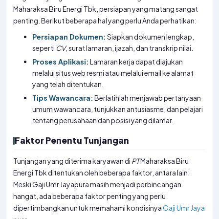
Maharaksa Biru Energi Tbk, persiapan yang matang sangat
penting. Berikut beberapa hal yang perlu Anda perhatikan:
Persiapan Dokumen:
Siapkan dokumen lengkap,
seperti
CV
, surat lamaran, ijazah, dan transkrip nilai.
Proses Aplikasi:
Lamaran kerja dapat diajukan
melalui situs web resmi atau melalui email ke alamat
yang telah ditentukan.
Tips Wawancara:
Berlatihlah menjawab pertanyaan
umum wawancara, tunjukkan antusiasme, dan pelajari
tentang perusahaan dan posisi yang dilamar.
Faktor Penentu Tunjangan
Tunjangan yang diterima karyawan di
PT
Maharaksa Biru
Energi Tbk ditentukan oleh beberapa faktor, antara lain:
Meski Gaji Umr Jayapura masih menjadi perbincangan
hangat, ada beberapa faktor penting yang perlu
dipertimbangkan untuk memahami kondisinya
Gaji Umr Jaya