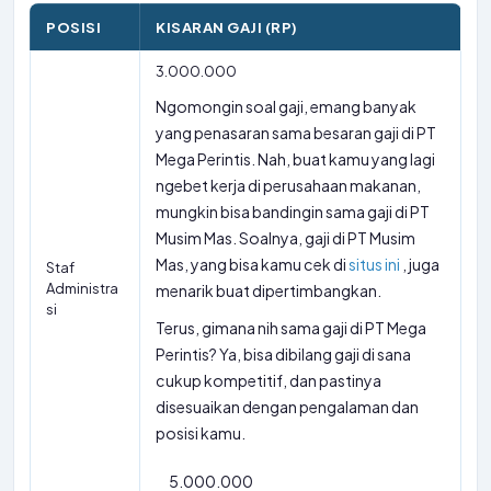
POSISI
KISARAN GAJI (RP)
3.000.000
Ngomongin soal gaji, emang banyak
yang penasaran sama besaran gaji di PT
Mega Perintis. Nah, buat kamu yang lagi
ngebet kerja di perusahaan makanan,
mungkin bisa bandingin sama gaji di PT
Musim Mas. Soalnya, gaji di PT Musim
Mas, yang bisa kamu cek di
situs ini
, juga
Staf
Administra
menarik buat dipertimbangkan.
si
Terus, gimana nih sama gaji di PT Mega
Perintis? Ya, bisa dibilang gaji di sana
cukup kompetitif, dan pastinya
disesuaikan dengan pengalaman dan
posisi kamu.
5.000.000