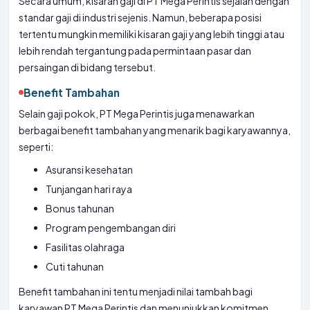
Secara umum, kisaran gaji di PT Mega Perintis sejalan dengan
standar gaji di industri sejenis. Namun, beberapa posisi
tertentu mungkin memiliki kisaran gaji yang lebih tinggi atau
lebih rendah tergantung pada permintaan pasar dan
persaingan di bidang tersebut.
Benefit Tambahan
Selain gaji pokok, PT Mega Perintis juga menawarkan
berbagai benefit tambahan yang menarik bagi karyawannya,
seperti:
Asuransi kesehatan
Tunjangan hari raya
Bonus tahunan
Program pengembangan diri
Fasilitas olahraga
Cuti tahunan
Benefit tambahan ini tentu menjadi nilai tambah bagi
karyawan PT Mega Perintis dan menunjukkan komitmen