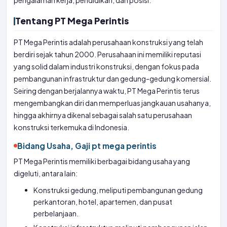
pengalaman kerja, pendidikan, dan posisi.
Tentang PT Mega Perintis
PT Mega Perintis adalah perusahaan konstruksi yang telah
berdiri sejak tahun 2000. Perusahaan ini memiliki reputasi
yang solid dalam industri konstruksi, dengan fokus pada
pembangunan infrastruktur dan gedung-gedung komersial.
Seiring dengan berjalannya waktu, PT Mega Perintis terus
mengembangkan diri dan memperluas jangkauan usahanya,
hingga akhirnya dikenal sebagai salah satu perusahaan
konstruksi terkemuka di Indonesia.
Bidang Usaha, Gaji pt mega perintis
PT Mega Perintis memiliki berbagai bidang usaha yang
digeluti, antara lain:
Konstruksi gedung, meliputi pembangunan gedung
perkantoran, hotel, apartemen, dan pusat
perbelanjaan.