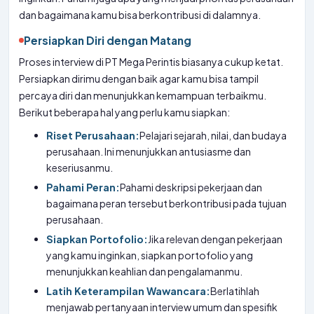
dan bagaimana kamu bisa berkontribusi di dalamnya.
Persiapkan Diri dengan Matang
Proses interview di PT Mega Perintis biasanya cukup ketat.
Persiapkan dirimu dengan baik agar kamu bisa tampil
percaya diri dan menunjukkan kemampuan terbaikmu.
Berikut beberapa hal yang perlu kamu siapkan:
Riset Perusahaan:
Pelajari sejarah, nilai, dan budaya
perusahaan. Ini menunjukkan antusiasme dan
keseriusanmu.
Pahami Peran:
Pahami deskripsi pekerjaan dan
bagaimana peran tersebut berkontribusi pada tujuan
perusahaan.
Siapkan Portofolio:
Jika relevan dengan pekerjaan
yang kamu inginkan, siapkan portofolio yang
menunjukkan keahlian dan pengalamanmu.
Latih Keterampilan Wawancara:
Berlatihlah
menjawab pertanyaan interview umum dan spesifik