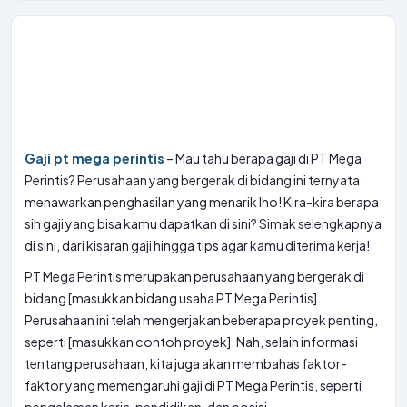
Gaji pt mega perintis
– Mau tahu berapa gaji di PT Mega
Perintis? Perusahaan yang bergerak di bidang ini ternyata
menawarkan penghasilan yang menarik lho! Kira-kira berapa
sih gaji yang bisa kamu dapatkan di sini? Simak selengkapnya
di sini, dari kisaran gaji hingga tips agar kamu diterima kerja!
PT Mega Perintis merupakan perusahaan yang bergerak di
bidang [masukkan bidang usaha PT Mega Perintis].
Perusahaan ini telah mengerjakan beberapa proyek penting,
seperti [masukkan contoh proyek]. Nah, selain informasi
tentang perusahaan, kita juga akan membahas faktor-
faktor yang memengaruhi gaji di PT Mega Perintis, seperti