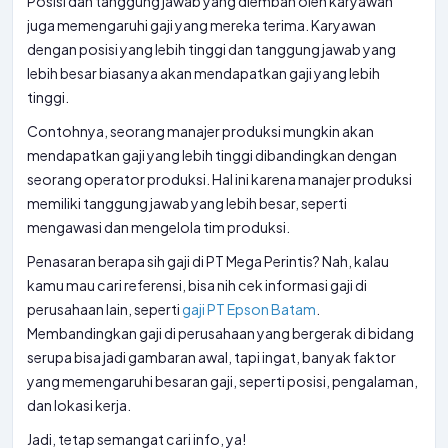
Posisi dan tanggung jawab yang diemban oleh karyawan
juga memengaruhi gaji yang mereka terima. Karyawan
dengan posisi yang lebih tinggi dan tanggung jawab yang
lebih besar biasanya akan mendapatkan gaji yang lebih
tinggi.
Contohnya, seorang manajer produksi mungkin akan
mendapatkan gaji yang lebih tinggi dibandingkan dengan
seorang operator produksi. Hal ini karena manajer produksi
memiliki tanggung jawab yang lebih besar, seperti
mengawasi dan mengelola tim produksi.
Penasaran berapa sih gaji di PT Mega Perintis? Nah, kalau
kamu mau cari referensi, bisa nih cek informasi gaji di
perusahaan lain, seperti
gaji PT Epson Batam
.
Membandingkan gaji di perusahaan yang bergerak di bidang
serupa bisa jadi gambaran awal, tapi ingat, banyak faktor
yang memengaruhi besaran gaji, seperti posisi, pengalaman,
dan lokasi kerja.
Jadi, tetap semangat cari info, ya!