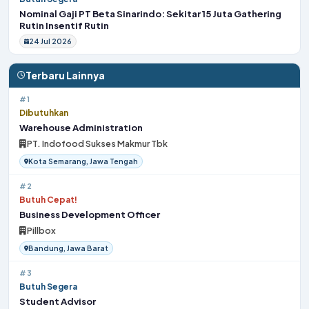
Nominal Gaji PT Beta Sinarindo: Sekitar 15 Juta Gathering
Rutin Insentif Rutin
24 Jul 2026
Terbaru Lainnya
#1
Dibutuhkan
Warehouse Administration
PT. Indofood Sukses Makmur Tbk
Kota Semarang, Jawa Tengah
#2
Butuh Cepat!
Business Development Officer
Pillbox
Bandung, Jawa Barat
#3
Butuh Segera
Student Advisor