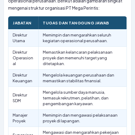
operasional perusahaan. Berikut adalah gambaran singkat
mengenai struktur organisasi PT Mega Perintis:
JABATAN
TUGAS DAN TANGGUNG JAWAB
Direktur
Memimpin dan mengarahkan seluruh
Utama
kegiatan operasional perusahaan.
Direktur
Memastikan kelancaran pelaksanaan
Operasion
proyek dan memenuhi target yang
al
ditetapkan.
Direktur
Mengelola keuangan perusahaan dan
Keuangan
memastikan stabilitas finansial.
Mengelola sumber daya manusia,
Direktur
termasuk rekrutmen, pelatihan, dan
SDM
pengembangan karyawan.
Manajer
Memimpin dan mengawasi pelaksanaan
Proyek
proyek di lapangan.
Mengawasi dan mengarahkan pekerjaan