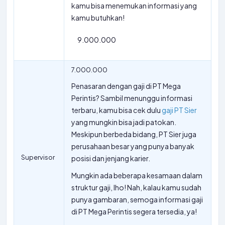
kamu bisa menemukan informasi yang
kamu butuhkan!
9.000.000
7.000.000
Penasaran dengan gaji di PT Mega
Perintis? Sambil menunggu informasi
terbaru, kamu bisa cek dulu
gaji PT Sier
yang mungkin bisa jadi patokan.
Meskipun berbeda bidang, PT Sier juga
perusahaan besar yang punya banyak
Supervisor
posisi dan jenjang karier.
Mungkin ada beberapa kesamaan dalam
struktur gaji, lho! Nah, kalau kamu sudah
punya gambaran, semoga informasi gaji
di PT Mega Perintis segera tersedia, ya!