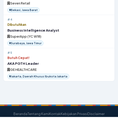
Seven Retail
Bekasi, Jawa Barat
#4
Dibutuhkan
Business Intelligence Analyst
SuperApp (YC W18)
Surabaya, Jawa Timur
#5
Butuh Cepat!
AKA PGTH Leader
GE HEALTHCARE
Jakarta, Daerah Khusus Ibukota Jakarta
Beranda
Tentang Kami
Kontak
Kebijakan Privasi
Disclaimer