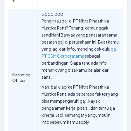
si
5.000.000
Pengintau gaji di PT Mitra Pinasthika
Mustika Rent? Tenang, kamu nggak
sendirian! Banyak yang penasaran sama
besaran gaji di perusahaan ini. Buat kamu
yang lagi cari info, mending cek dulu
gaji
PT CSM Corporatama
sebagai
perbandingan. Siapa tahu ada info
menarik yang bisa kamu pelajari dari
Marketing
sana.
Officer
Nah, balik lagi ke PT Mitra Pinasthika
Mustika Rent, ada beberapa faktor yang
bisa mempengaruhi gaji, kayak
pengalaman kerja, posisi, dan tentu aja
kinerja. Jadi, semangat ya ngumpulin
info sebelum kamu apply!