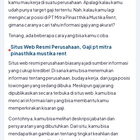
kamu mau kerja di suatu perusahaan. Apalagi kalau kamu
udah punya target gaji tertentu. Nah, kalau kamu lagi
mengincar posisi di PT Mitra Pinastthika Mustika Rent,
gimana caranya cari tahu informasi gaji yang akurat?
Tenang, ada beberapa cara yang bisa kamu coba.
Situs Web Resmi Perusahaan, Gaji pt mitra
pinasthika mustika rent
Situs web resmi perusahaan biasanya jadi sumber informasi
yang cukup kredibel. Di sana kamu bisa menemukan
informasi tentang perusahaan, budaya kerja, dan juga posisi
lowongan yang sedang dibuka. Meskipun gaji jarang
dipublikasikan secara terbuka di situs web, kamu bisa
mencari informasi lain yang bisa membantu kamu
memperkirakan kisaran gaji.
Contohnya, kamu bisa melihat deskripsi jabatan dan
persyaratan yang dibutuhkan. Dari situ, kamu bisa
mendapatkan gambaran tentang tingkat keahlian dan