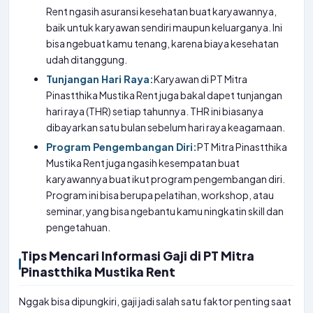
Rent ngasih asuransi kesehatan buat karyawannya,
baik untuk karyawan sendiri maupun keluarganya. Ini
bisa ngebuat kamu tenang, karena biaya kesehatan
udah ditanggung.
Tunjangan Hari Raya:
Karyawan di PT Mitra
Pinastthika Mustika Rent juga bakal dapet tunjangan
hari raya (THR) setiap tahunnya. THR ini biasanya
dibayarkan satu bulan sebelum hari raya keagamaan.
Program Pengembangan Diri:
PT Mitra Pinastthika
Mustika Rent juga ngasih kesempatan buat
karyawannya buat ikut program pengembangan diri.
Program ini bisa berupa pelatihan, workshop, atau
seminar, yang bisa ngebantu kamu ningkatin skill dan
pengetahuan.
Tips Mencari Informasi Gaji di PT Mitra
Pinastthika Mustika Rent
Nggak bisa dipungkiri, gaji jadi salah satu faktor penting saat