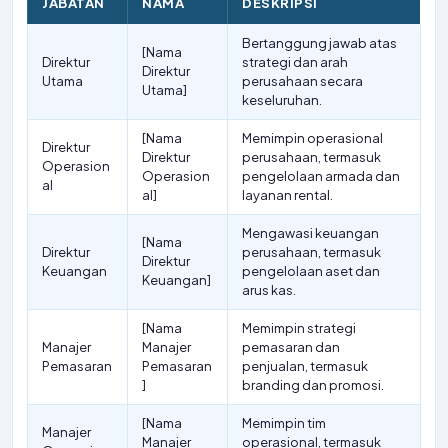
JABATAN
NAMA
DESKRIPSI
Bertanggung jawab atas
[Nama
Direktur
strategi dan arah
Direktur
Utama
perusahaan secara
Utama]
keseluruhan.
[Nama
Memimpin operasional
Direktur
Direktur
perusahaan, termasuk
Operasion
Operasion
pengelolaan armada dan
al
al]
layanan rental.
Mengawasi keuangan
[Nama
Direktur
perusahaan, termasuk
Direktur
Keuangan
pengelolaan aset dan
Keuangan]
arus kas.
[Nama
Memimpin strategi
Manajer
Manajer
pemasaran dan
Pemasaran
Pemasaran
penjualan, termasuk
]
branding dan promosi.
[Nama
Memimpin tim
Manajer
Manajer
operasional, termasuk