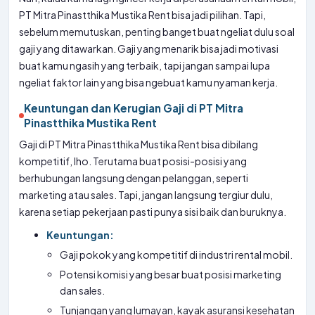
PT Mitra Pinastthika Mustika Rent bisa jadi pilihan. Tapi,
sebelum memutuskan, penting banget buat ngeliat dulu soal
gaji yang ditawarkan. Gaji yang menarik bisa jadi motivasi
buat kamu ngasih yang terbaik, tapi jangan sampai lupa
ngeliat faktor lain yang bisa ngebuat kamu nyaman kerja.
Keuntungan dan Kerugian Gaji di PT Mitra
Pinastthika Mustika Rent
Gaji di PT Mitra Pinastthika Mustika Rent bisa dibilang
kompetitif, lho. Terutama buat posisi-posisi yang
berhubungan langsung dengan pelanggan, seperti
marketing atau sales. Tapi, jangan langsung tergiur dulu,
karena setiap pekerjaan pasti punya sisi baik dan buruknya.
Keuntungan:
Gaji pokok yang kompetitif di industri rental mobil.
Potensi komisi yang besar buat posisi marketing
dan sales.
Tunjangan yang lumayan, kayak asuransi kesehatan