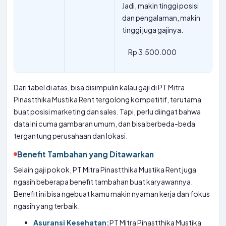
Jadi, makin tinggi posisi
dan pengalaman, makin
tinggi juga gajinya.
Rp 3.500.000
Dari tabel di atas, bisa disimpulin kalau gaji di PT Mitra
Pinastthika Mustika Rent tergolong kompetitif, terutama
buat posisi marketing dan sales. Tapi, perlu diingat bahwa
data ini cuma gambaran umum, dan bisa berbeda-beda
tergantung perusahaan dan lokasi.
Benefit Tambahan yang Ditawarkan
Selain gaji pokok, PT Mitra Pinastthika Mustika Rent juga
ngasih beberapa benefit tambahan buat karyawannya.
Benefit ini bisa ngebuat kamu makin nyaman kerja dan fokus
ngasih yang terbaik.
Asuransi Kesehatan:
PT Mitra Pinastthika Mustika