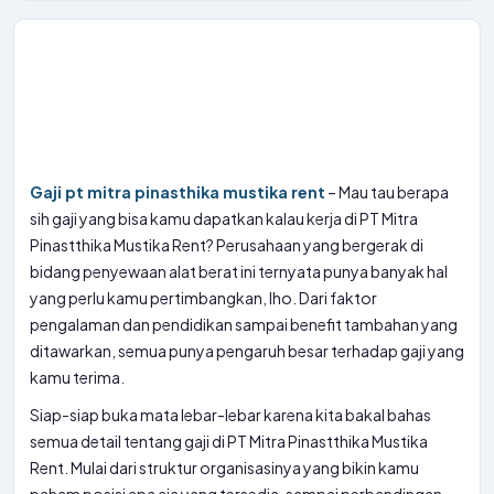
Gaji pt mitra pinasthika mustika rent
– Mau tau berapa
sih gaji yang bisa kamu dapatkan kalau kerja di PT Mitra
Pinastthika Mustika Rent? Perusahaan yang bergerak di
bidang penyewaan alat berat ini ternyata punya banyak hal
yang perlu kamu pertimbangkan, lho. Dari faktor
pengalaman dan pendidikan sampai benefit tambahan yang
ditawarkan, semua punya pengaruh besar terhadap gaji yang
kamu terima.
Siap-siap buka mata lebar-lebar karena kita bakal bahas
semua detail tentang gaji di PT Mitra Pinastthika Mustika
Rent. Mulai dari struktur organisasinya yang bikin kamu