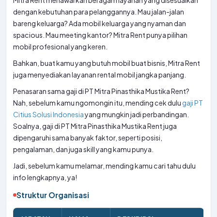
Mitra Rent menawarkan beragam layanan yang disesuaikan
dengan kebutuhan para pelanggannya. Mau jalan-jalan
bareng keluarga? Ada mobil keluarga yang nyaman dan
spacious. Mau meeting kantor? Mitra Rent punya pilihan
mobil profesional yang keren.
Bahkan, buat kamu yang butuh mobil buat bisnis, Mitra Rent
juga menyediakan layanan rental mobil jangka panjang.
Penasaran sama gaji di PT Mitra Pinasthika Mustika Rent?
Nah, sebelum kamu ngomongin itu, mending cek dulu
gaji PT
Citius Solusi Indonesia
yang mungkin jadi perbandingan.
Soalnya, gaji di PT Mitra Pinasthika Mustika Rent juga
dipengaruhi sama banyak faktor, seperti posisi,
pengalaman, dan juga skill yang kamu punya.
Jadi, sebelum kamu melamar, mending kamu cari tahu dulu
info lengkapnya, ya!
Struktur Organisasi