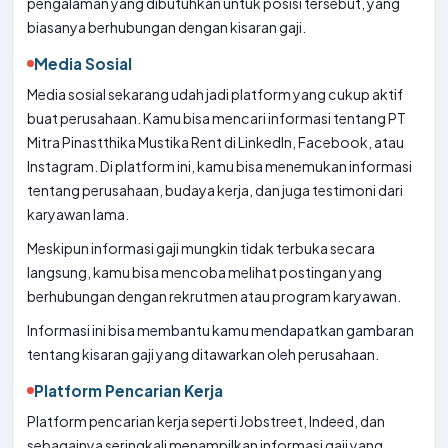
pengalaman yang dibutuhkan untuk posisi tersebut, yang
biasanya berhubungan dengan kisaran gaji.
Media Sosial
Media sosial sekarang udah jadi platform yang cukup aktif
buat perusahaan. Kamu bisa mencari informasi tentang PT
Mitra Pinastthika Mustika Rent di LinkedIn, Facebook, atau
Instagram. Di platform ini, kamu bisa menemukan informasi
tentang perusahaan, budaya kerja, dan juga testimoni dari
karyawan lama.
Meskipun informasi gaji mungkin tidak terbuka secara
langsung, kamu bisa mencoba melihat postingan yang
berhubungan dengan rekrutmen atau program karyawan.
Informasi ini bisa membantu kamu mendapatkan gambaran
tentang kisaran gaji yang ditawarkan oleh perusahaan.
Platform Pencarian Kerja
Platform pencarian kerja seperti Jobstreet, Indeed, dan
sebagainya seringkali menampilkan informasi gaji yang