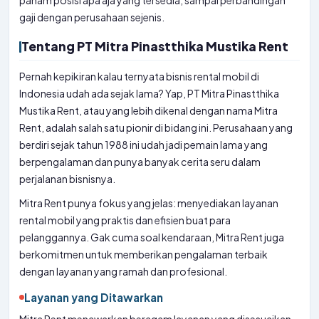
paham posisi apa aja yang tersedia, sampai perbandingan
gaji dengan perusahaan sejenis.
Tentang PT Mitra Pinastthika Mustika Rent
Pernah kepikiran kalau ternyata bisnis rental mobil di
Indonesia udah ada sejak lama? Yap, PT Mitra Pinastthika
Mustika Rent, atau yang lebih dikenal dengan nama Mitra
Rent, adalah salah satu pionir di bidang ini. Perusahaan yang
berdiri sejak tahun 1988 ini udah jadi pemain lama yang
berpengalaman dan punya banyak cerita seru dalam
perjalanan bisnisnya.
Mitra Rent punya fokus yang jelas: menyediakan layanan
rental mobil yang praktis dan efisien buat para
pelanggannya. Gak cuma soal kendaraan, Mitra Rent juga
berkomitmen untuk memberikan pengalaman terbaik
dengan layanan yang ramah dan profesional.
Layanan yang Ditawarkan