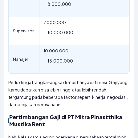
8.000.000
7.000.000
Supervisor
10.000.000
10.000.000
Manajer
15.000.000
Perlu diingat, angka-angka di atas hanya estimasi. Gaji yang
kamu dapatkan bisa lebih tinggi atau lebih rendah,
tergantung pada beberapa faktor seperti kinerja, negosiasi,
dan kebijakan perusahaan.
Pertimbangan Gaji di PT Mitra Pinastthika
Mustika Rent
Nah, kalau kamu lagi ngincer kerja di perusahaan rental mobil,