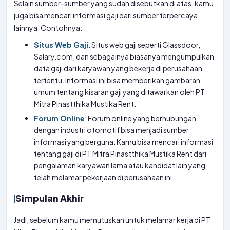
Selain sumber-sumber yang sudah disebutkan di atas, kamu
juga bisa mencari informasi gaji dari sumber terpercaya
lainnya. Contohnya:
Situs Web Gaji
: Situs web gaji seperti Glassdoor,
Salary.com, dan sebagainya biasanya mengumpulkan
data gaji dari karyawan yang bekerja di perusahaan
tertentu. Informasi ini bisa memberikan gambaran
umum tentang kisaran gaji yang ditawarkan oleh PT
Mitra Pinastthika Mustika Rent.
Forum Online
: Forum online yang berhubungan
dengan industri otomotif bisa menjadi sumber
informasi yang berguna. Kamu bisa mencari informasi
tentang gaji di PT Mitra Pinastthika Mustika Rent dari
pengalaman karyawan lama atau kandidat lain yang
telah melamar pekerjaan di perusahaan ini.
Simpulan Akhir
Jadi, sebelum kamu memutuskan untuk melamar kerja di PT