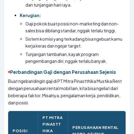
dan tunjangan hari raya.
Kerugian:
Gaji pokok buat posisi non-marketing dan non-
sales bisa dibilang standar, nggak terlalu tinggi.
Sistem komisi yang terkadang bisa ngebuat kamu
kerja keras dan ngejar target.
Tunjangan tambahan, kayak program
pengembangan diri, nggak terlalu banyak.
Perbandingan Gaji dengan Perusahaan Sejenis
Buat ngebandingin gaji di PT Mitra Pinastthika Mustika Rent
dengan perusahaan rental mobil lain, kita bisa ngeliat dari
beberapa faktor. Misalnya, pengalaman kerja, pendidikan,
dan posisi.
PT MITRA
PINASTT
PERUSAHAAN RENTAL
POSISI
HIKA
MOBIL SEJENIS