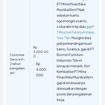
PT Mitra Pinasthika
Mustika Rent? Nah,
sebelum kamu
ngomongin soal itu,
coba deh intip dulu
gaji P
T Boston Furniture Indus
tries Tbk
. Mungkin bisa
jadi perbandingan buat
Rp
kamu. Soalnya, gaji di PT
3.000.00
Boston Furniture
Customer
0
Service (1-
Industries Tbk ini
Rp
2 tahun
lumayan menarik, lho!
pengalam
4.000.
Kembali ke PT Mitra
an)
000
Pinasthika Mustika Rent,
gaji di sini biasanya
disesuaikan dengan
posisi dan pengalaman
kerja.