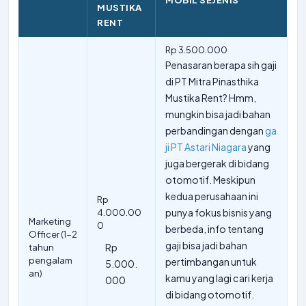
MUSTIKA
RENT
Rp 3.500.000
Penasaran berapa sih gaji
di PT Mitra Pinasthika
Mustika Rent? Hmm,
mungkin bisa jadi bahan
perbandingan dengan
ga
ji PT Astari Niagara
yang
juga bergerak di bidang
otomotif. Meskipun
kedua perusahaan ini
Rp
punya fokus bisnis yang
4.000.00
Marketing
0
berbeda, info tentang
Officer (1-2
gaji bisa jadi bahan
Rp
tahun
pengalam
pertimbangan untuk
5.000.
an)
kamu yang lagi cari kerja
000
di bidang otomotif.