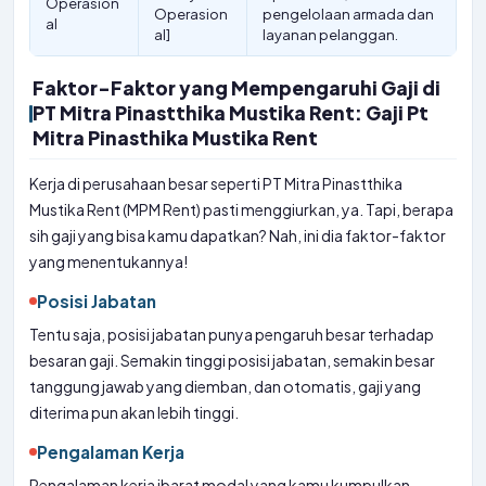
Operasion
Operasion
pengelolaan armada dan
al
al]
layanan pelanggan.
Faktor-Faktor yang Mempengaruhi Gaji di
PT Mitra Pinastthika Mustika Rent: Gaji Pt
Mitra Pinasthika Mustika Rent
Kerja di perusahaan besar seperti PT Mitra Pinastthika
Mustika Rent (MPM Rent) pasti menggiurkan, ya. Tapi, berapa
sih gaji yang bisa kamu dapatkan? Nah, ini dia faktor-faktor
yang menentukannya!
Posisi Jabatan
Tentu saja, posisi jabatan punya pengaruh besar terhadap
besaran gaji. Semakin tinggi posisi jabatan, semakin besar
tanggung jawab yang diemban, dan otomatis, gaji yang
diterima pun akan lebih tinggi.
Pengalaman Kerja
Pengalaman kerja ibarat modal yang kamu kumpulkan