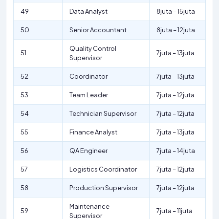
49
Data Analyst
8juta – 15juta
50
Senior Accountant
8juta – 12juta
Quality Control
51
7juta – 13juta
Supervisor
52
Coordinator
7juta – 13juta
53
Team Leader
7juta – 12juta
54
Technician Supervisor
7juta – 12juta
55
Finance Analyst
7juta – 13juta
56
QA Engineer
7juta – 14juta
57
Logistics Coordinator
7juta – 12juta
58
Production Supervisor
7juta – 12juta
Maintenance
59
7juta – 11juta
Supervisor