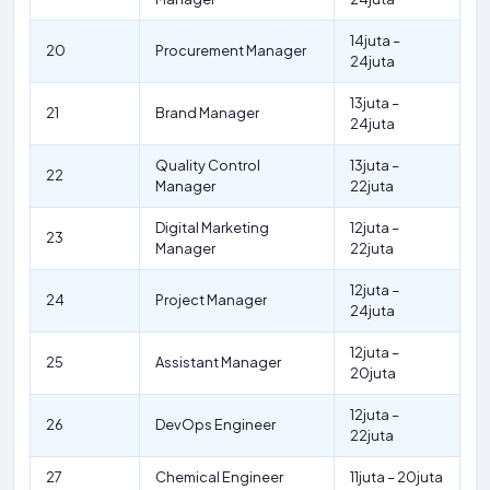
14juta –
20
Procurement Manager
24juta
13juta –
21
Brand Manager
24juta
Quality Control
13juta –
22
Manager
22juta
Digital Marketing
12juta –
23
Manager
22juta
12juta –
24
Project Manager
24juta
12juta –
25
Assistant Manager
20juta
12juta –
26
DevOps Engineer
22juta
27
Chemical Engineer
11juta – 20juta