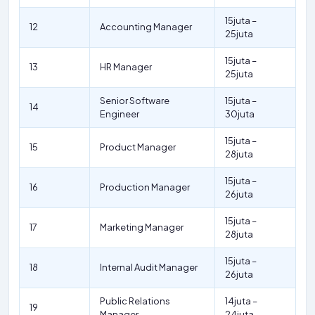
15juta –
12
Accounting Manager
25juta
15juta –
13
HR Manager
25juta
Senior Software
15juta –
14
Engineer
30juta
15juta –
15
Product Manager
28juta
15juta –
16
Production Manager
26juta
15juta –
17
Marketing Manager
28juta
15juta –
18
Internal Audit Manager
26juta
Public Relations
14juta –
19
Manager
24juta