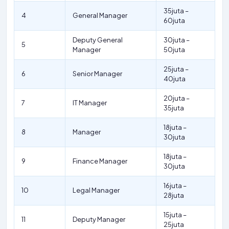
35juta –
4
General Manager
60juta
Deputy General
30juta –
5
Manager
50juta
25juta –
6
Senior Manager
40juta
20juta –
7
IT Manager
35juta
18juta –
8
Manager
30juta
18juta –
9
Finance Manager
30juta
16juta –
10
Legal Manager
28juta
15juta –
11
Deputy Manager
25juta