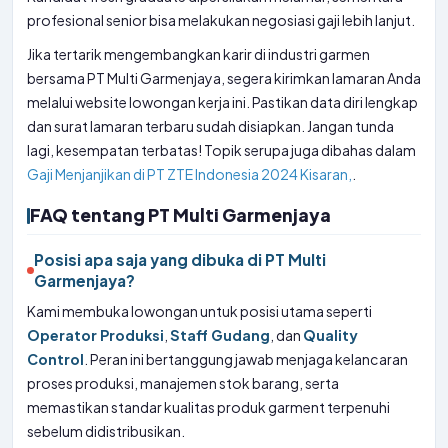
profesional senior bisa melakukan negosiasi gaji lebih lanjut.
Jika tertarik mengembangkan karir di industri garmen
bersama PT Multi Garmenjaya, segera kirimkan lamaran Anda
melalui website lowongan kerja ini. Pastikan data diri lengkap
dan surat lamaran terbaru sudah disiapkan. Jangan tunda
lagi, kesempatan terbatas! Topik serupa juga dibahas dalam
Gaji Menjanjikan di PT ZTE Indonesia 2024 Kisaran,
.
FAQ tentang PT Multi Garmenjaya
Posisi apa saja yang dibuka di PT Multi
Garmenjaya?
Kami membuka lowongan untuk posisi utama seperti
Operator Produksi
,
Staff Gudang
, dan
Quality
Control
. Peran ini bertanggung jawab menjaga kelancaran
proses produksi, manajemen stok barang, serta
memastikan standar kualitas produk garment terpenuhi
sebelum didistribusikan.