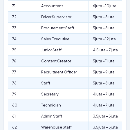
71
Accountant
6juta – 10juta
72
Driver Supervisor
5juta – 8juta
73
Procurement Staff
5juta – 8juta
74
Sales Executive
5juta – 12juta
75
Junior Staff
4,5juta – 7juta
76
Content Creator
5juta – 11juta
77
Recruitment Officer
5juta – 9juta
78
Staff
5juta – 8juta
79
Secretary
4juta – 7juta
80
Technician
4juta – 7juta
81
Admin Staff
3,5juta – 5juta
82
Warehouse Staff
3,5juta – 5juta