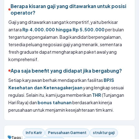
Berapa kisaran gaji yang ditawarkan untuk posisi
operator?
Gaji yang ditawarkan sangat kompetitif, yaitu berkisar
antara
Rp 4.000.000 hingga Rp 5.500.000
per bulan
tergantung pengalaman. Bagi kandidat berpengalaman,
tersedia peluang negosiasi gaji yang menarik, sementara
fresh graduate dapat mengharapkan paket awal yang
komprehensif.
Apa saja benefit yang didapat jika bergabung?
Setiap karyawan berhak mendapatkan fasilitas
BPJS
Kesehatan dan Ketenagakerjaan
yang lengkap sesuai
regulasi. Selain itu, kami juga memberikan
THR
(Tunjangan
Hari Raya) dan
bonus tahunan
berdasarkan kinerja
perusahaan untuk menjamin kesejahteraan tim kami.
Info Karir
Perusahaan Garment
struktur gaji
Tags: