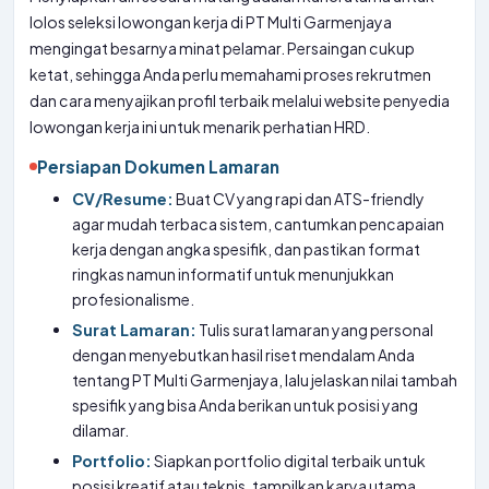
lolos seleksi lowongan kerja di PT Multi Garmenjaya
mengingat besarnya minat pelamar. Persaingan cukup
ketat, sehingga Anda perlu memahami proses rekrutmen
dan cara menyajikan profil terbaik melalui website penyedia
lowongan kerja ini untuk menarik perhatian HRD.
Persiapan Dokumen Lamaran
CV/Resume:
Buat CV yang rapi dan ATS-friendly
agar mudah terbaca sistem, cantumkan pencapaian
kerja dengan angka spesifik, dan pastikan format
ringkas namun informatif untuk menunjukkan
profesionalisme.
Surat Lamaran:
Tulis surat lamaran yang personal
dengan menyebutkan hasil riset mendalam Anda
tentang PT Multi Garmenjaya, lalu jelaskan nilai tambah
spesifik yang bisa Anda berikan untuk posisi yang
dilamar.
Portfolio:
Siapkan portfolio digital terbaik untuk
posisi kreatif atau teknis, tampilkan karya utama