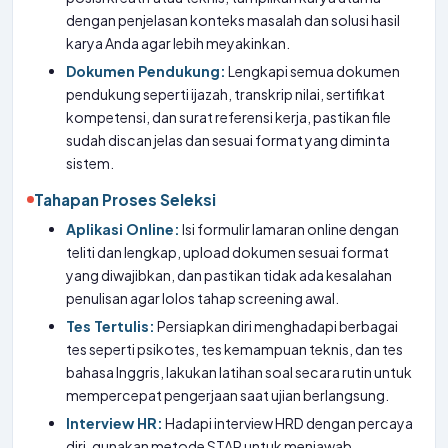
dengan penjelasan konteks masalah dan solusi hasil
karya Anda agar lebih meyakinkan.
Dokumen Pendukung:
Lengkapi semua dokumen
pendukung seperti ijazah, transkrip nilai, sertifikat
kompetensi, dan surat referensi kerja, pastikan file
sudah discan jelas dan sesuai format yang diminta
sistem.
Tahapan Proses Seleksi
Aplikasi Online:
Isi formulir lamaran online dengan
teliti dan lengkap, upload dokumen sesuai format
yang diwajibkan, dan pastikan tidak ada kesalahan
penulisan agar lolos tahap screening awal.
Tes Tertulis:
Persiapkan diri menghadapi berbagai
tes seperti psikotes, tes kemampuan teknis, dan tes
bahasa Inggris, lakukan latihan soal secara rutin untuk
mempercepat pengerjaan saat ujian berlangsung.
Interview HR:
Hadapi interview HRD dengan percaya
diri, gunakan metode STAR untuk menjawab