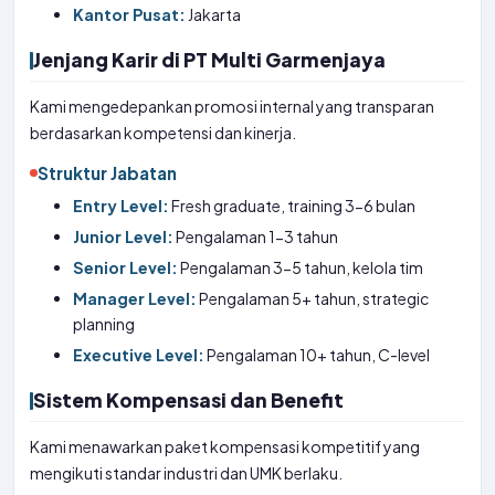
Kantor Pusat:
Jakarta
Jenjang Karir di PT Multi Garmenjaya
Kami mengedepankan promosi internal yang transparan
berdasarkan kompetensi dan kinerja.
Struktur Jabatan
Entry Level:
Fresh graduate, training 3-6 bulan
Junior Level:
Pengalaman 1-3 tahun
Senior Level:
Pengalaman 3-5 tahun, kelola tim
Manager Level:
Pengalaman 5+ tahun, strategic
planning
Executive Level:
Pengalaman 10+ tahun, C-level
Sistem Kompensasi dan Benefit
Kami menawarkan paket kompensasi kompetitif yang
mengikuti standar industri dan UMK berlaku.