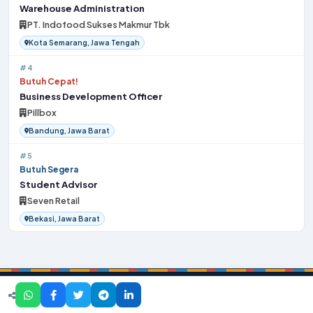
Warehouse Administration
PT. Indofood Sukses Makmur Tbk
Kota Semarang, Jawa Tengah
#4
Butuh Cepat!
Business Development Officer
Pillbox
Bandung, Jawa Barat
#5
Butuh Segera
Student Advisor
Seven Retail
Bekasi, Jawa Barat
Beranda
Tentang Kami
Kontak
Kebijakan Privasi
Disclaimer