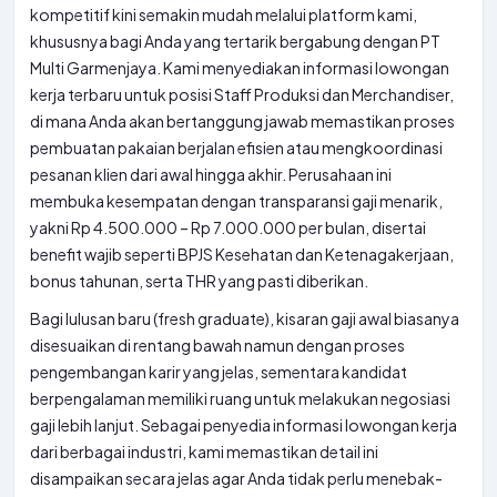
kompetitif kini semakin mudah melalui platform kami,
khususnya bagi Anda yang tertarik bergabung dengan PT
Multi Garmenjaya. Kami menyediakan informasi lowongan
kerja terbaru untuk posisi Staff Produksi dan Merchandiser,
di mana Anda akan bertanggung jawab memastikan proses
pembuatan pakaian berjalan efisien atau mengkoordinasi
pesanan klien dari awal hingga akhir. Perusahaan ini
membuka kesempatan dengan transparansi gaji menarik,
yakni Rp 4.500.000 – Rp 7.000.000 per bulan, disertai
benefit wajib seperti BPJS Kesehatan dan Ketenagakerjaan,
bonus tahunan, serta THR yang pasti diberikan.
Bagi lulusan baru (fresh graduate), kisaran gaji awal biasanya
disesuaikan di rentang bawah namun dengan proses
pengembangan karir yang jelas, sementara kandidat
berpengalaman memiliki ruang untuk melakukan negosiasi
gaji lebih lanjut. Sebagai penyedia informasi lowongan kerja
dari berbagai industri, kami memastikan detail ini
disampaikan secara jelas agar Anda tidak perlu menebak-