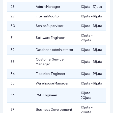
28
Admin Manager
10juta – 17juta
29
Internal Auditor
10juta – 18juta
30
Senior Supervisor
10juta – 18juta
10juta –
31
Software Engineer
20juta
32
Database Administrator
10juta – 18juta
Customer Service
33
10juta – 18juta
Manager
34
Electrical Engineer
10juta – 19juta
35
Warehouse Manager
10juta – 18juta
10juta –
36
R&D Engineer
20juta
10juta –
37
Business Development
20juta