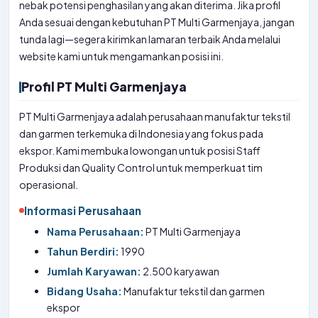
nebak potensi penghasilan yang akan diterima. Jika profil
Anda sesuai dengan kebutuhan PT Multi Garmenjaya, jangan
tunda lagi—segera kirimkan lamaran terbaik Anda melalui
website kami untuk mengamankan posisi ini.
Profil PT Multi Garmenjaya
PT Multi Garmenjaya adalah perusahaan manufaktur tekstil
dan garmen terkemuka di Indonesia yang fokus pada
ekspor. Kami membuka lowongan untuk posisi Staff
Produksi dan Quality Control untuk memperkuat tim
operasional.
Informasi Perusahaan
Nama Perusahaan:
PT Multi Garmenjaya
Tahun Berdiri:
1990
Jumlah Karyawan:
2.500 karyawan
Bidang Usaha:
Manufaktur tekstil dan garmen
ekspor