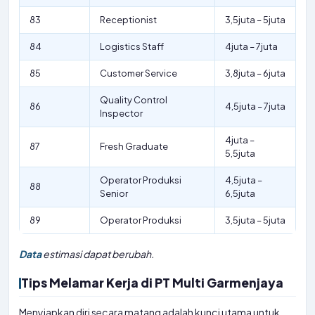
83
Receptionist
3,5juta – 5juta
84
Logistics Staff
4juta – 7juta
85
Customer Service
3,8juta – 6juta
Quality Control
86
4,5juta – 7juta
Inspector
4juta –
87
Fresh Graduate
5,5juta
Operator Produksi
4,5juta –
88
Senior
6,5juta
89
Operator Produksi
3,5juta – 5juta
Data
estimasi dapat berubah.
Tips Melamar Kerja di PT Multi Garmenjaya
Menyiapkan diri secara matang adalah kunci utama untuk