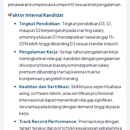
penawaran kompensasi kompetitif sesuai level pengalaman.
Faktor Internal Kandidat
Tingkat Pendidikan:
Tingkat pendidikan D3, S1,
maupun S2 berpengaruh pada starting salary,
umumnya lulusan S1 mendapatkan tawaran gaji 15-
25% lebih tinggi dibanding D3 sesuai standar industri.
Pengalaman Kerja:
Setiap tahun pengalaman kerja
meningkatkan nilai gaji, kandidat dengan pengalaman
di korporat besar biasanya mendapatkan salary
premium dibanding startup karena struktur
kompensasi yang lebih matang.
Keahlian dan Sertifikasi:
Skill khusus seperti bahasa
asing, software teknis, atau sertifikasi profesional
internasional dapat menambah nilai gaji signifikan,
terutama pada bidang dengan demand tinggi di pasar
kerja.
Track Record Performance:
Prestasi kerja dengan
target terukur dan portofolio kesuksesan sebelumnya