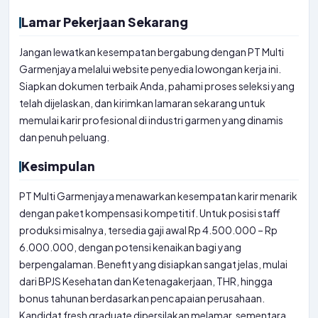
Lamar Pekerjaan Sekarang
Jangan lewatkan kesempatan bergabung dengan PT Multi
Garmenjaya melalui website penyedia lowongan kerja ini.
Siapkan dokumen terbaik Anda, pahami proses seleksi yang
telah dijelaskan, dan kirimkan lamaran sekarang untuk
memulai karir profesional di industri garmen yang dinamis
dan penuh peluang.
Kesimpulan
PT Multi Garmenjaya menawarkan kesempatan karir menarik
dengan paket kompensasi kompetitif. Untuk posisi staff
produksi misalnya, tersedia gaji awal Rp 4.500.000 – Rp
6.000.000, dengan potensi kenaikan bagi yang
berpengalaman. Benefit yang disiapkan sangat jelas, mulai
dari BPJS Kesehatan dan Ketenagakerjaan, THR, hingga
bonus tahunan berdasarkan pencapaian perusahaan.
Kandidat fresh graduate dipersilakan melamar, sementara