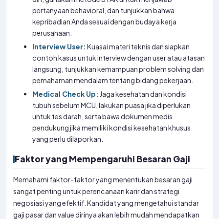
pertanyaan behavioral, dan tunjukkan bahwa
kepribadian Anda sesuai dengan budaya kerja
perusahaan.
Interview User:
Kuasai materi teknis dan siapkan
contoh kasus untuk interview dengan user atau atasan
langsung, tunjukkan kemampuan problem solving dan
pemahaman mendalam tentang bidang pekerjaan.
Medical Check Up:
Jaga kesehatan dan kondisi
tubuh sebelum MCU, lakukan puasa jika diperlukan
untuk tes darah, serta bawa dokumen medis
pendukung jika memiliki kondisi kesehatan khusus
yang perlu dilaporkan.
Faktor yang Mempengaruhi Besaran Gaji
Memahami faktor-faktor yang menentukan besaran gaji
sangat penting untuk perencanaan karir dan strategi
negosiasi yang efektif. Kandidat yang mengetahui standar
gaji pasar dan value dirinya akan lebih mudah mendapatkan