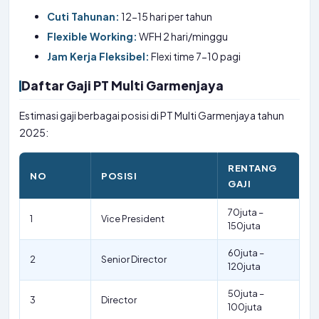
Cuti Tahunan:
12-15 hari per tahun
Flexible Working:
WFH 2 hari/minggu
Jam Kerja Fleksibel:
Flexi time 7-10 pagi
Daftar Gaji PT Multi Garmenjaya
Estimasi gaji berbagai posisi di PT Multi Garmenjaya tahun
2025:
RENTANG
NO
POSISI
GAJI
70juta –
1
Vice President
150juta
60juta –
2
Senior Director
120juta
50juta –
3
Director
100juta