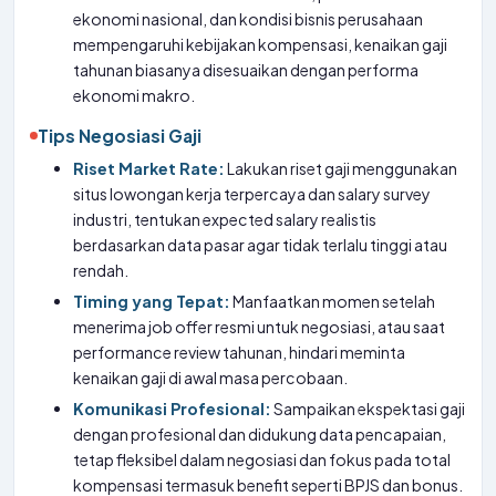
ekonomi nasional, dan kondisi bisnis perusahaan
mempengaruhi kebijakan kompensasi, kenaikan gaji
tahunan biasanya disesuaikan dengan performa
ekonomi makro.
Tips Negosiasi Gaji
Riset Market Rate:
Lakukan riset gaji menggunakan
situs lowongan kerja terpercaya dan salary survey
industri, tentukan expected salary realistis
berdasarkan data pasar agar tidak terlalu tinggi atau
rendah.
Timing yang Tepat:
Manfaatkan momen setelah
menerima job offer resmi untuk negosiasi, atau saat
performance review tahunan, hindari meminta
kenaikan gaji di awal masa percobaan.
Komunikasi Profesional:
Sampaikan ekspektasi gaji
dengan profesional dan didukung data pencapaian,
tetap fleksibel dalam negosiasi dan fokus pada total
kompensasi termasuk benefit seperti BPJS dan bonus.