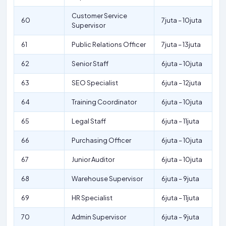
Customer Service
60
7juta – 10juta
Supervisor
61
Public Relations Officer
7juta – 13juta
62
Senior Staff
6juta – 10juta
63
SEO Specialist
6juta – 12juta
64
Training Coordinator
6juta – 10juta
65
Legal Staff
6juta – 11juta
66
Purchasing Officer
6juta – 10juta
67
Junior Auditor
6juta – 10juta
68
Warehouse Supervisor
6juta – 9juta
69
HR Specialist
6juta – 11juta
70
Admin Supervisor
6juta – 9juta