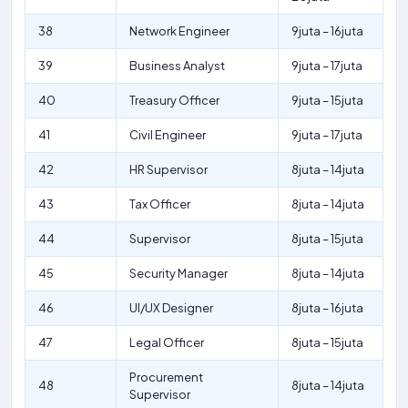
38
Network Engineer
9juta – 16juta
39
Business Analyst
9juta – 17juta
40
Treasury Officer
9juta – 15juta
41
Civil Engineer
9juta – 17juta
42
HR Supervisor
8juta – 14juta
43
Tax Officer
8juta – 14juta
44
Supervisor
8juta – 15juta
45
Security Manager
8juta – 14juta
46
UI/UX Designer
8juta – 16juta
47
Legal Officer
8juta – 15juta
Procurement
48
8juta – 14juta
Supervisor