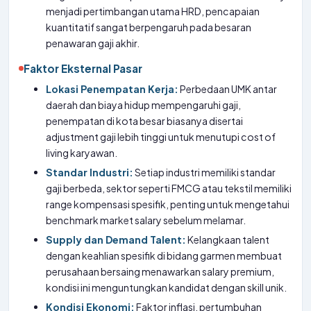
menjadi pertimbangan utama HRD, pencapaian
kuantitatif sangat berpengaruh pada besaran
penawaran gaji akhir.
Faktor Eksternal Pasar
Lokasi Penempatan Kerja:
Perbedaan UMK antar
daerah dan biaya hidup mempengaruhi gaji,
penempatan di kota besar biasanya disertai
adjustment gaji lebih tinggi untuk menutupi cost of
living karyawan.
Standar Industri:
Setiap industri memiliki standar
gaji berbeda, sektor seperti FMCG atau tekstil memiliki
range kompensasi spesifik, penting untuk mengetahui
benchmark market salary sebelum melamar.
Supply dan Demand Talent:
Kelangkaan talent
dengan keahlian spesifik di bidang garmen membuat
perusahaan bersaing menawarkan salary premium,
kondisi ini menguntungkan kandidat dengan skill unik.
Kondisi Ekonomi:
Faktor inflasi, pertumbuhan