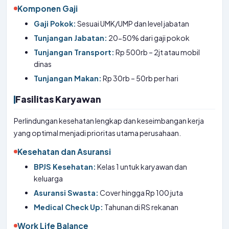
Komponen Gaji
Gaji Pokok:
Sesuai UMK/UMP dan level jabatan
Tunjangan Jabatan:
20-50% dari gaji pokok
Tunjangan Transport:
Rp 500rb – 2jt atau mobil
dinas
Tunjangan Makan:
Rp 30rb – 50rb per hari
Fasilitas Karyawan
Perlindungan kesehatan lengkap dan keseimbangan kerja
yang optimal menjadi prioritas utama perusahaan.
Kesehatan dan Asuransi
BPJS Kesehatan:
Kelas 1 untuk karyawan dan
keluarga
Asuransi Swasta:
Cover hingga Rp 100 juta
Medical Check Up:
Tahunan di RS rekanan
Work Life Balance