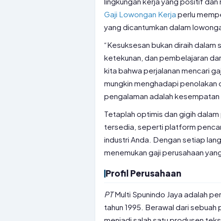
lingkungan kerja yang positif d
Gaji Lowongan Kerja
perlu mempe
yang dicantumkan dalam lowongan
“Kesuksesan bukan diraih dalam s
ketekunan, dan pembelajaran dari
kita bahwa perjalanan mencari ga
mungkin menghadapi penolakan d
pengalaman adalah kesempatan u
Tetaplah optimis dan gigih dala
tersedia, seperti platform pencar
industri Anda. Dengan setiap lan
menemukan gaji perusahaan yang s
Profil Perusahaan
PT
Multi Spunindo Jaya adalah per
tahun 1995. Berawal dari sebuah 
menjadi salah satu produsen tekst