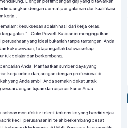
an mendukung. Dengan pertimbangan gaji yang ditawarkan,
rtimbangkan dengan cermat pengalaman dan kualifikasi
 kerja..
emalam; kesuksesan adalah hasil dari kerja keras,
 kegagalan.” – Colin Powell. Kutipan ini mengingatkan
ji perusahaan yang ideal bukanlah tanpa tantangan. Anda
an kekecewaan, tetapi ingatlah bahwa setiap
ntuk belajar dan berkembang.
m pencarian Anda. Manfaatkan sumber daya yang
ian kerja online dan jaringan dengan profesional di
gkah yang Anda ambil, Anda semakin dekat untuk
esuai dengan tujuan dan aspirasi karier Anda.
usahaan manufaktur tekstil terkemuka yang berdiri sejak
pabrik kecil, perusahaan ini telah berkembang pesat
il terbesar di Indonesia.
PT
Multi Spunindo Jaya memiliki