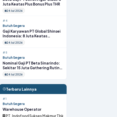
Juta Keatas Plus Bonus Plus THR
24 Jul 2026
#4
Butuh Segera
Gaji Karyawan PT Global Shinsei
Indonesia: 8 Juta Keatas
Tunjangan Komplit Uang
24 Jul 2026
Transport
#5
Butuh Segera
Nominal Gaji PT Beta Sinarindo:
Sekitar 15 Juta Gathering Rutin
Insentif Rutin
24 Jul 2026
Terbaru Lainnya
#1
Butuh Segera
Warehouse Operator
PT. Indofood Sukses Makmur Tbk