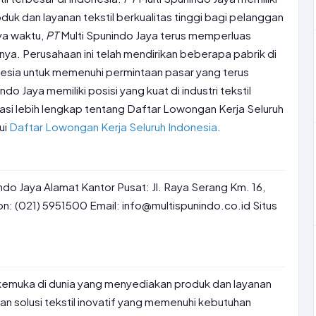
k dan layanan tekstil berkualitas tinggi bagi pelanggan
nya waktu,
PT
Multi Spunindo Jaya terus memperluas
nya. Perusahaan ini telah mendirikan beberapa pabrik di
onesia untuk memenuhi permintaan pasar yang terus
ndo Jaya memiliki posisi yang kuat di industri tekstil
masi lebih lengkap tentang Daftar Lowongan Kerja Seluruh
ui
Daftar Lowongan Kerja Seluruh Indonesia
.
ndo Jaya Alamat Kantor Pusat: Jl. Raya Serang Km. 16,
: (021) 5951500 Email: info@multispunindo.co.id Situs
erkemuka di dunia yang menyediakan produk dan layanan
kan solusi tekstil inovatif yang memenuhi kebutuhan