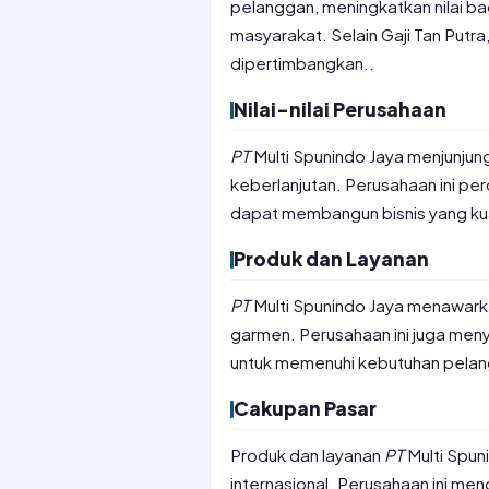
pelanggan, meningkatkan nilai b
masyarakat. Selain Gaji Tan Putra,
dipertimbangkan..
Nilai-nilai Perusahaan
PT
Multi Spunindo Jaya menjunjung ti
keberlanjutan. Perusahaan ini per
dapat membangun bisnis yang kua
Produk dan Layanan
PT
Multi Spunindo Jaya menawarka
garmen. Perusahaan ini juga meny
untuk memenuhi kebutuhan pela
Cakupan Pasar
Produk dan layanan
PT
Multi Spun
internasional. Perusahaan ini men