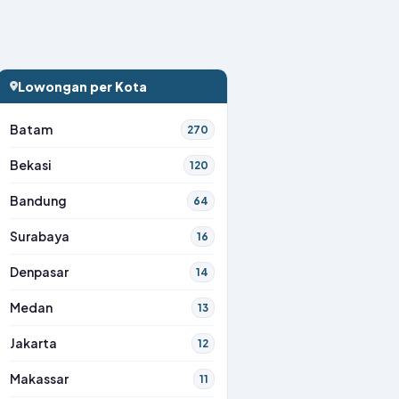
Lowongan per Kota
Batam
270
Bekasi
120
Bandung
64
Surabaya
16
Denpasar
14
Medan
13
Jakarta
12
Makassar
11