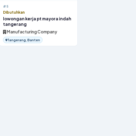
#5
Dibutuhkan
lowongan kerja pt mayora indah
tangerang
Manufacturing Company
Tangerang, Banten