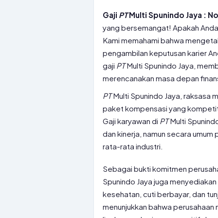
Gaji
PT
Multi Spunindo Jaya : No
yang bersemangat! Apakah Anda 
Kami memahami bahwa mengetahui
pengambilan keputusan karier Anda
gaji
PT
Multi Spunindo Jaya, memb
merencanakan masa depan finans
PT
Multi Spunindo Jaya, raksasa 
paket kompensasi yang kompetiti
Gaji karyawan di
PT
Multi Spunind
dan kinerja, namun secara umum 
rata-rata industri.
Sebagai bukti komitmen perusah
Spunindo Jaya juga menyediakan b
kesehatan, cuti berbayar, dan t
menunjukkan bahwa perusahaan m