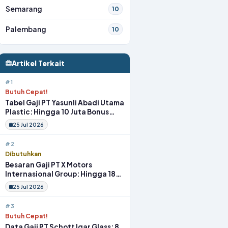
Semarang
10
Palembang
10
Artikel Terkait
#1
Butuh Cepat!
Tabel Gaji PT Yasunli Abadi Utama
Plastic: Hingga 10 Juta Bonus
Melimpah Lengkap Tunjangan
25 Jul 2026
#2
Dibutuhkan
Besaran Gaji PT X Motors
Internasional Group: Hingga 18
Juta Gym Membership Makan
25 Jul 2026
Siang
#3
Butuh Cepat!
Data Gaji PT Schott Igar Glass: 8