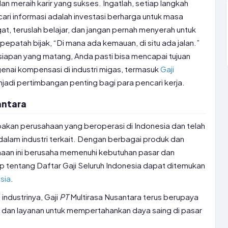
n meraih karir yang sukses. Ingatlah, setiap langkah
ari informasi adalah investasi berharga untuk masa
, teruslah belajar, dan jangan pernah menyerah untuk
pepatah bijak, “Di mana ada kemauan, di situ ada jalan.”
iapan yang matang, Anda pasti bisa mencapai tujuan
nai kompensasi di industri migas, termasuk
Gaji
enjadi pertimbangan penting bagi para pencari kerja.
antara
akan perusahaan yang beroperasi di Indonesia dan telah
 dalam industri terkait. Dengan berbagai produk dan
haan ini berusaha memenuhi kebutuhan pasar dan
p tentang Daftar Gaji Seluruh Indonesia dapat ditemukan
sia
.
industrinya, Gaji
PT
Multirasa Nusantara terus berupaya
dan layanan untuk mempertahankan daya saing di pasar