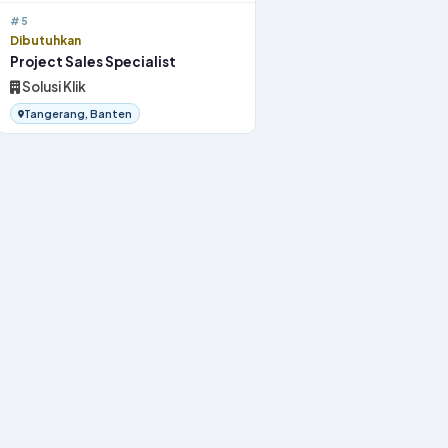
#5
Dibutuhkan
Project Sales Specialist
Solusi Klik
Tangerang, Banten