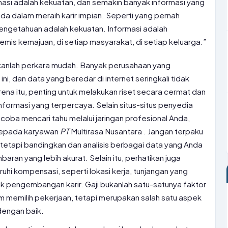
rmasi adalah kekuatan, dan semakin banyak informasi yang
Anda dalam meraih karir impian. Seperti yang pernah
Pengetahuan adalah kekuatan. Informasi adalah
is kemajuan, di setiap masyarakat, di setiap keluarga.”
ukanlah perkara mudah. Banyak perusahaan yang
ni, dan data yang beredar di internet seringkali tidak
rena itu, penting untuk melakukan riset secara cermat dan
ormasi yang terpercaya. Selain situs-situs penyedia
ncoba mencari tahu melalui jaringan profesional Anda,
kepada karyawan
PT
Multirasa Nusantara . Jangan terpaku
 tetapi bandingkan dan analisis berbagai data yang Anda
an yang lebih akurat. Selain itu, perhatikan juga
uhi kompensasi, seperti lokasi kerja, tunjangan yang
k pengembangan karir. Gaji bukanlah satu-satunya faktor
m memilih pekerjaan, tetapi merupakan salah satu aspek
dengan baik.