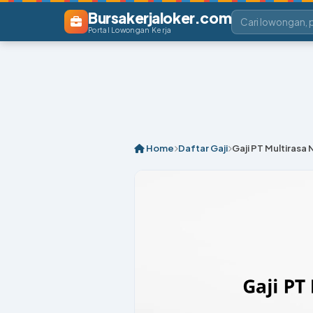
Bursakerjaloker.com
Portal Lowongan Kerja
Home
Daftar Gaji
Gaji PT Multirasa