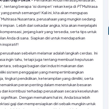
’, tentang berapa ‘isi dompet’ rekan kerja di
PT
Multirasa
a yang penuh semangat! Kali ini, kita akan mengupas
T
Multirasa Nusantara, perusahaan yang mungkin sedang
r impian. Lebih dari sekadar angka, kita akan menjelajahi
ompensasi, jenjang karir yang tersedia, serta tips untuk
an Anda di sana. Siapkan diri untuk mendapatkan
inspiratif!
h perusahaan sebelum melamar adalah langkah cerdas. Ini
sa ingin tahu, tetapi juga tentang membuat keputusan
antara, sebagai bagian dari industri makanan dan
iliki sistem penggajian yang mempertimbangkan
 tingkat pendidikan, keterampilan yang dimiliki, serta
memainkan peran penting dalam menentukan besaran
ividu dan kontribusi terhadap perusahaan secara keseluruhan
signifikan. Dengan memahami hal ini, Anda bisa lebih
ktasi gaji dan mempersiapkan diri sebaik mungkin untuk