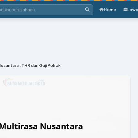
Home
Lowo
 Nusantara : THR dan Gaji Pokok