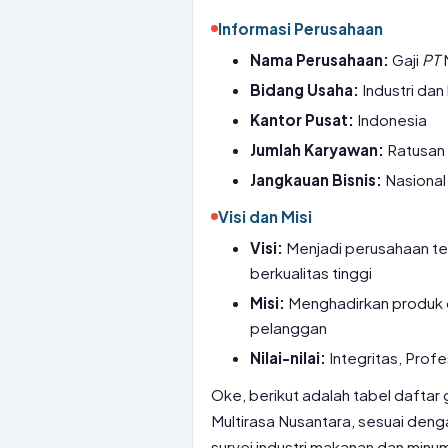
Informasi Perusahaan
Nama Perusahaan:
Gaji
PT
M
Bidang Usaha:
Industri dan
Kantor Pusat:
Indonesia
Jumlah Karyawan:
Ratusan 
Jangkauan Bisnis:
Nasional
Visi dan Misi
Visi:
Menjadi perusahaan te
berkualitas tinggi
Misi:
Menghadirkan produk d
pelanggan
Nilai-nilai:
Integritas, Prof
Oke, berikut adalah tabel daftar g
Multirasa Nusantara, sesuai deng
survei industri makanan dan min