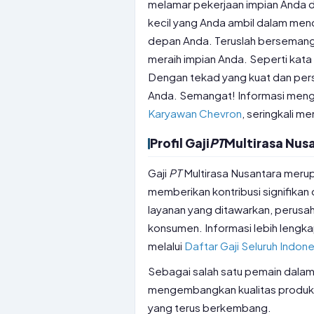
melamar pekerjaan impian Anda da
kecil yang Anda ambil dalam menc
depan Anda. Teruslah bersemangat
meraih impian Anda. Seperti kata 
Dengan tekad yang kuat dan pers
Anda. Semangat! Informasi menge
Karyawan Chevron
, seringkali m
Profil Gaji
PT
Multirasa Nus
Gaji
PT
Multirasa Nusantara merup
memberikan kontribusi signifikan
layanan yang ditawarkan, perusa
konsumen. Informasi lebih lengka
melalui
Daftar Gaji Seluruh Indone
Sebagai salah satu pemain dalam 
mengembangkan kualitas produk 
yang terus berkembang.