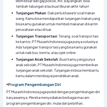
lebih besar dari gaji pokok, lho. Bayangkan, bisa
tambah tabungan atau buat liburan akhir tahun!
Tunjangan Makan
: Gak perlu khawatir soal makan
siang. Kamu bisa mendapatkan tunjangan makan yang
bisa kamu gunakan untuk membeli makanan di kantin
perusahaan atau di luar.
Tunjangan Transportasi
: Tenang, soal transportasi
ke kantor, PT Musashi Indonesia juga punya solusinya.
Ada tunjangan transportasi yang bisa kamu gunakan
untuk naik bus, kereta, atau ojek online.
Tunjangan Anak Sekolah
: Buat kamu yang punya
anak sekolah, PT Musashi Indonesia juga memberikan
tunjangan anak sekolah. Tunjangan ini bisa membantu
kamu dalam membiayai pendidikan anak.
Program Pengembangan Diri
PT Musashi Indonesia juga peduli dengan pengembangan diri
karyawannya. Mereka menyediakan berbagai macam
program pengembangan diri, mulai dari pelatihan,