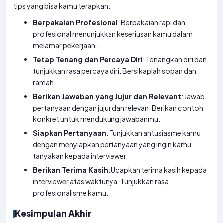
tips yang bisa kamu terapkan:
Berpakaian Profesional
: Berpakaian rapi dan
profesional menunjukkan keseriusan kamu dalam
melamar pekerjaan.
Tetap Tenang dan Percaya Diri
: Tenangkan diri dan
tunjukkan rasa percaya diri. Bersikaplah sopan dan
ramah.
Berikan Jawaban yang Jujur dan Relevant
: Jawab
pertanyaan dengan jujur dan relevan. Berikan contoh
konkret untuk mendukung jawabanmu.
Siapkan Pertanyaan
: Tunjukkan antusiasme kamu
dengan menyiapkan pertanyaan yang ingin kamu
tanyakan kepada interviewer.
Berikan Terima Kasih
: Ucapkan terima kasih kepada
interviewer atas waktunya. Tunjukkan rasa
profesionalisme kamu.
Kesimpulan Akhir