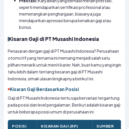
Prestasi:
Karyawan yang berhasil meraih prestasi,
seperti mendapatkan sertifikasi profesional atau
memenangkan penghargaan, biasanya juga
mendapatkan apresiasi berupa kenaikan gaji atau
bonus.
Kisaran Gaji di PT Musashi Indonesia
Penasaran dengan gaji di PT Musashi Indonesia? Perusahaan
otomotif yang ternama ini memang menjadi salah satu
pilihan menarik untuk meniti karier. Nah, buat kamu yang ingin
tahu lebih dalam tentang besaran gaji di PT Musashi
Indonesia, simak ulasan lengkapnya berikut ini.
Kisaran Gaji Berdasarkan Posisi
Gaji di PT Musashi Indonesia tentu saja bervariasi tergantung
pada posisi dan level pengalaman. Berikut adalah kisaran gaji
untuk beberapa posisi umum di perusahaan ini:
POSISI
KISARAN GAJI (RP)
SUMBER