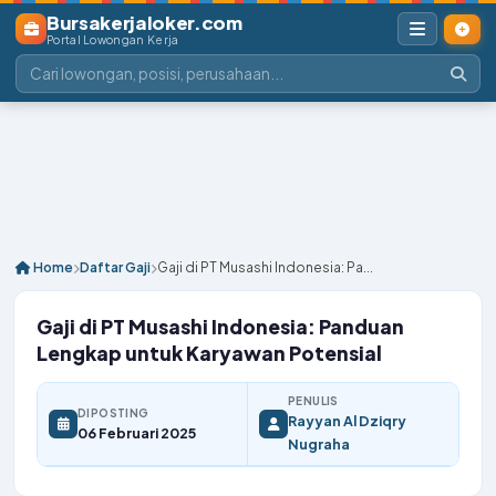
Bursakerjaloker.com
Portal Lowongan Kerja
Home
Daftar Gaji
Gaji di PT Musashi Indonesia: Pa...
Gaji di PT Musashi Indonesia: Panduan
Lengkap untuk Karyawan Potensial
PENULIS
DIPOSTING
Rayyan Al Dziqry
06 Februari 2025
Nugraha