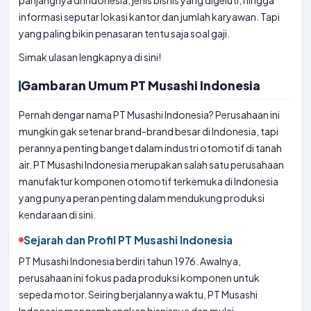
panjangnya di Indonesia, jenis bisnis yang digeluti, hingga
informasi seputar lokasi kantor dan jumlah karyawan. Tapi
yang paling bikin penasaran tentu saja soal gaji.
Simak ulasan lengkapnya di sini!
Gambaran Umum PT Musashi Indonesia
Pernah dengar nama PT Musashi Indonesia? Perusahaan ini
mungkin gak setenar brand-brand besar di Indonesia, tapi
perannya penting banget dalam industri otomotif di tanah
air. PT Musashi Indonesia merupakan salah satu perusahaan
manufaktur komponen otomotif terkemuka di Indonesia
yang punya peran penting dalam mendukung produksi
kendaraan di sini.
Sejarah dan Profil PT Musashi Indonesia
PT Musashi Indonesia berdiri tahun 1976. Awalnya,
perusahaan ini fokus pada produksi komponen untuk
sepeda motor. Seiring berjalannya waktu, PT Musashi