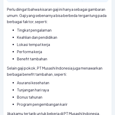
Perlu diingat bahwa kisaran gaji ini hanya sebagai gambaran
umum. Gaji yang sebenarnya bisa berbeda tergantung pada
berbagai faktor, seperti:
Tingkat pengalaman
Keahlian dan pendidikan
Lokasi tempat kerja
Performa kerja
Benefit tambahan
Selain gaji pokok, PT Musashi Indonesia juga menawarkan
berbagai benefit tambahan, seperti:
Asuransi kesehatan
Tunjangan hari raya
Bonus tahunan
Program pengembangan karir
Jika kamu tertarik untuk bekerja di PT Musashi Indonesia,