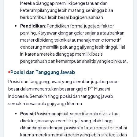
Mereka dianggap memiliki pengetahuan dan
keterampilan yang lebih matang, sehingga bisa
berkontribusi lebih besar bagi perusahaan.
Pendidikan:
Pendidikan formal juga jadi faktor
penting. Karyawan dengan gelar sarjana atau bahkan
master di bidang teknik atau manajemen otomotif
cenderung memiliki peluang gaji yang lebih tinggi. Hal
ini karena mereka dianggap memiliki basis
pengetahuan dan kemampuan analitis yang lebih kuat.
Posisi dan Tanggung Jawab
Posisi dan tanggung jawab yang diemban juga berperan
besar dalam menentukan besaran gaji di PT Musashi
Indonesia. Semakin tinggi posisi dan tanggung jawab,
semakin besar pula gaji yang diterima.
Posisi:
Posisi manajerial, seperti kepala divisi atau
direktur, biasanya memiliki gaji yang lebih tinggi
dibandingkan dengan posisi staf atau operator. Hal ini
karena mereka memiliki peran yang lebih strategis dan