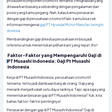
produsen komponen otomotif ternama. Penghasilan yang
ditawarkan biasanya sebanding dengan pengalaman dan
posisi yang kamu pegang. Nah, kalau kamu penasaran
dengan gaji di perusahaan otomotif lain, kamu bisa cek
informasi mengenai
gaji PT Hyundai Motor Manufacturing In
donesia
.
Membandingkan gaji di kedua perusahaan ini bisa jadi
referensi untuk menentukan pilihan karir yang tepat, lho!
Faktor-Faktor yang Mempengaruhi Gaji di
PT Musashi Indonesia: Gaji Pt Musashi
Indonesia
Kerja di PT Musashi Indonesia, perusahaan otomotif
ternama, tentu jadi dambaan banyak orang. Gaji yang
menarik menjadi salah satu daya tariknya. Tapi, apa saja yang
menentukan besaran gaji di PT Musashi Indonesia? Yuk, kita
bahas faktor-faktor pentingnya!
Penasaran dengan gaji di PT Musashi Indonesia? Gaji di