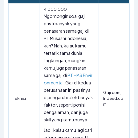
4.000.000
Ngomongin soal gaji,
pasti banyak yang
penasaran sama gaji di
PT Musashi Indonesia,
kan? Nah, kalau kamu
tertarik sama dunia
lingkungan, mungkin
kamu juga penasaran
sama gaji di
PT HAS Envir
onmental
. Gaji di kedua
perusahaan ini pastinya
Gaji.com,
dipengaruhi oleh banyak
Teknisi
Indeed.co
m
faktor, seperti posisi,
pengalaman, dan juga
skill yang kamu punya.
Jadi, kalau kamu lagi cari
informasi soal gaji di PT