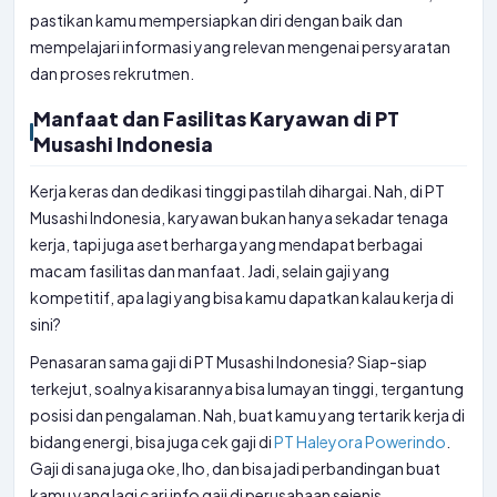
pastikan kamu mempersiapkan diri dengan baik dan
mempelajari informasi yang relevan mengenai persyaratan
dan proses rekrutmen.
Manfaat dan Fasilitas Karyawan di PT
Musashi Indonesia
Kerja keras dan dedikasi tinggi pastilah dihargai. Nah, di PT
Musashi Indonesia, karyawan bukan hanya sekadar tenaga
kerja, tapi juga aset berharga yang mendapat berbagai
macam fasilitas dan manfaat. Jadi, selain gaji yang
kompetitif, apa lagi yang bisa kamu dapatkan kalau kerja di
sini?
Penasaran sama gaji di PT Musashi Indonesia? Siap-siap
terkejut, soalnya kisarannya bisa lumayan tinggi, tergantung
posisi dan pengalaman. Nah, buat kamu yang tertarik kerja di
bidang energi, bisa juga cek gaji di
PT Haleyora Powerindo
.
Gaji di sana juga oke, lho, dan bisa jadi perbandingan buat
kamu yang lagi cari info gaji di perusahaan sejenis.