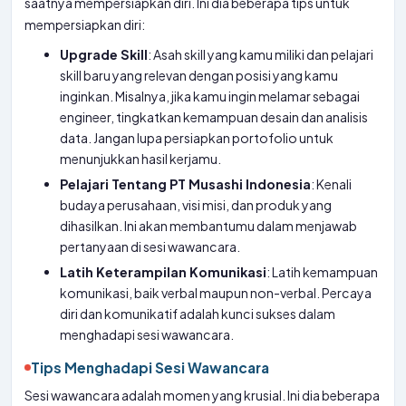
saatnya mempersiapkan diri. Ini dia beberapa tips untuk
mempersiapkan diri:
Upgrade Skill
: Asah skill yang kamu miliki dan pelajari
skill baru yang relevan dengan posisi yang kamu
inginkan. Misalnya, jika kamu ingin melamar sebagai
engineer, tingkatkan kemampuan desain dan analisis
data. Jangan lupa persiapkan portofolio untuk
menunjukkan hasil kerjamu.
Pelajari Tentang PT Musashi Indonesia
: Kenali
budaya perusahaan, visi misi, dan produk yang
dihasilkan. Ini akan membantumu dalam menjawab
pertanyaan di sesi wawancara.
Latih Keterampilan Komunikasi
: Latih kemampuan
komunikasi, baik verbal maupun non-verbal. Percaya
diri dan komunikatif adalah kunci sukses dalam
menghadapi sesi wawancara.
Tips Menghadapi Sesi Wawancara
Sesi wawancara adalah momen yang krusial. Ini dia beberapa