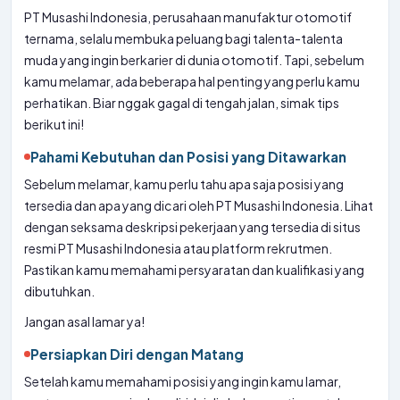
PT Musashi Indonesia, perusahaan manufaktur otomotif
ternama, selalu membuka peluang bagi talenta-talenta
muda yang ingin berkarier di dunia otomotif. Tapi, sebelum
kamu melamar, ada beberapa hal penting yang perlu kamu
perhatikan. Biar nggak gagal di tengah jalan, simak tips
berikut ini!
Pahami Kebutuhan dan Posisi yang Ditawarkan
Sebelum melamar, kamu perlu tahu apa saja posisi yang
tersedia dan apa yang dicari oleh PT Musashi Indonesia. Lihat
dengan seksama deskripsi pekerjaan yang tersedia di situs
resmi PT Musashi Indonesia atau platform rekrutmen.
Pastikan kamu memahami persyaratan dan kualifikasi yang
dibutuhkan.
Jangan asal lamar ya!
Persiapkan Diri dengan Matang
Setelah kamu memahami posisi yang ingin kamu lamar,