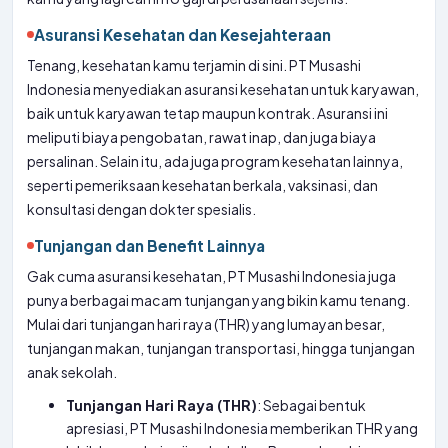
Asuransi Kesehatan dan Kesejahteraan
Tenang, kesehatan kamu terjamin di sini. PT Musashi
Indonesia menyediakan asuransi kesehatan untuk karyawan,
baik untuk karyawan tetap maupun kontrak. Asuransi ini
meliputi biaya pengobatan, rawat inap, dan juga biaya
persalinan. Selain itu, ada juga program kesehatan lainnya,
seperti pemeriksaan kesehatan berkala, vaksinasi, dan
konsultasi dengan dokter spesialis.
Tunjangan dan Benefit Lainnya
Gak cuma asuransi kesehatan, PT Musashi Indonesia juga
punya berbagai macam tunjangan yang bikin kamu tenang.
Mulai dari tunjangan hari raya (THR) yang lumayan besar,
tunjangan makan, tunjangan transportasi, hingga tunjangan
anak sekolah.
Tunjangan Hari Raya (THR)
: Sebagai bentuk
apresiasi, PT Musashi Indonesia memberikan THR yang