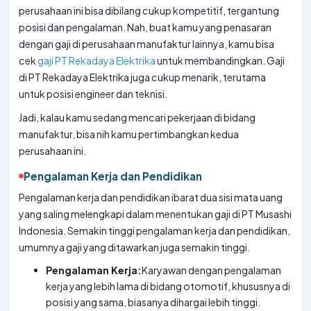
perusahaan ini bisa dibilang cukup kompetitif, tergantung
posisi dan pengalaman. Nah, buat kamu yang penasaran
dengan gaji di perusahaan manufaktur lainnya, kamu bisa
cek
gaji PT Rekadaya Elektrika
untuk membandingkan. Gaji
di PT Rekadaya Elektrika juga cukup menarik, terutama
untuk posisi engineer dan teknisi.
Jadi, kalau kamu sedang mencari pekerjaan di bidang
manufaktur, bisa nih kamu pertimbangkan kedua
perusahaan ini.
Pengalaman Kerja dan Pendidikan
Pengalaman kerja dan pendidikan ibarat dua sisi mata uang
yang saling melengkapi dalam menentukan gaji di PT Musashi
Indonesia. Semakin tinggi pengalaman kerja dan pendidikan,
umumnya gaji yang ditawarkan juga semakin tinggi.
Pengalaman Kerja:
Karyawan dengan pengalaman
kerja yang lebih lama di bidang otomotif, khususnya di
posisi yang sama, biasanya dihargai lebih tinggi.