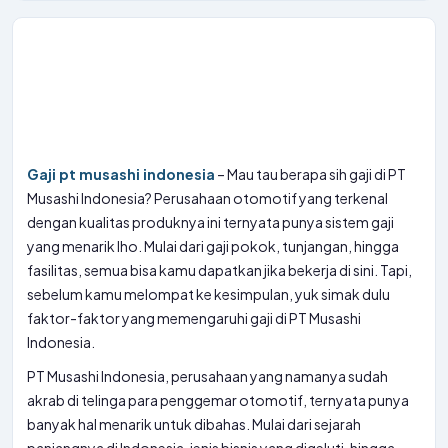
Gaji pt musashi indonesia
– Mau tau berapa sih gaji di PT
Musashi Indonesia? Perusahaan otomotif yang terkenal
dengan kualitas produknya ini ternyata punya sistem gaji
yang menarik lho. Mulai dari gaji pokok, tunjangan, hingga
fasilitas, semua bisa kamu dapatkan jika bekerja di sini. Tapi,
sebelum kamu melompat ke kesimpulan, yuk simak dulu
faktor-faktor yang memengaruhi gaji di PT Musashi
Indonesia.
PT Musashi Indonesia, perusahaan yang namanya sudah
akrab di telinga para penggemar otomotif, ternyata punya
banyak hal menarik untuk dibahas. Mulai dari sejarah