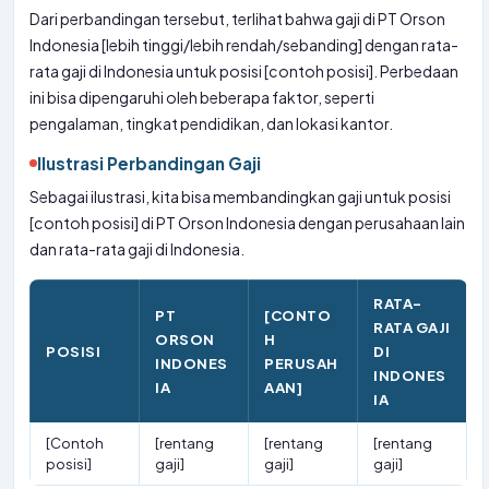
Dari perbandingan tersebut, terlihat bahwa gaji di PT Orson
Indonesia [lebih tinggi/lebih rendah/sebanding] dengan rata-
rata gaji di Indonesia untuk posisi [contoh posisi]. Perbedaan
ini bisa dipengaruhi oleh beberapa faktor, seperti
pengalaman, tingkat pendidikan, dan lokasi kantor.
Ilustrasi Perbandingan Gaji
Sebagai ilustrasi, kita bisa membandingkan gaji untuk posisi
[contoh posisi] di PT Orson Indonesia dengan perusahaan lain
dan rata-rata gaji di Indonesia.
RATA-
PT
[CONTO
RATA GAJI
ORSON
H
POSISI
DI
INDONES
PERUSAH
INDONES
IA
AAN]
IA
[Contoh
[rentang
[rentang
[rentang
posisi]
gaji]
gaji]
gaji]