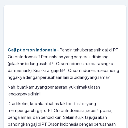
Gaji pt orson indonesia
– Pengin tahu berapa sih gaji di PT
Orson Indonesia? Perusahaan yang bergerak di bidang…
(jelaskan bidang usaha PT Orson Indonesia secara singkat
dan menarik). Kira-kira, gaji di PT Orson Indonesia sebanding
nggak ya dengan perusahaan lain di bidang yang sama?
Nah, buat kamu yang penasaran, yuk simak ulasan
lengkapnya di sini!
Di artikel ini, kita akan bahas faktor-faktor yang
mempengaruhi gaji di PT Orson Indonesia, seperti posisi,
pengalaman, dan pendidikan. Selain itu, kita juga akan
bandingkan gaji di PT Orson Indonesia dengan perusahaan