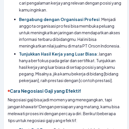
cari pengalaman kerja yang relevan dengan posisi yang
kamu inginkan.
Bergabung dengan Organisasi Profesi
: Menjadi
anggota organisasi profesi bisa membuka peluang
untuk meningkatkan jaringan dan mendapatkan akses
informasi terbaru di bidangmu. Hal ini bisa
meningkatkan nilai jualmu di mata PT Orson Indonesia.
Tunjukkan Hasil Kerja yang Luar Biasa
: Jangan
hanya berfokus pada gelar dan sertifikat. Tunjukkan
hasil kerja yang luar biasa di setiap posisi yang kamu
pegang. Misalnya, jika kamu bekerja di bidang [bidang
pekerjaan], raih prestasi dengan [contoh prestasi].
Cara Negosiasi Gaji yang Efektif
Negosiasi gaji bisa jadi momen yang menegangkan, tapi
jangan khawatir! Dengan persiapan yang matang, kamu bisa
melewati proses ini dengan percaya diri. Berikut beberapa
tips untuk negosiasi gaji yang efektif: