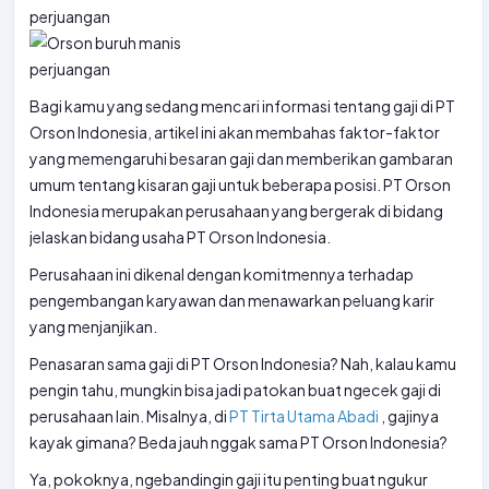
Bagi kamu yang sedang mencari informasi tentang gaji di PT
Orson Indonesia, artikel ini akan membahas faktor-faktor
yang memengaruhi besaran gaji dan memberikan gambaran
umum tentang kisaran gaji untuk beberapa posisi. PT Orson
Indonesia merupakan perusahaan yang bergerak di bidang
jelaskan bidang usaha PT Orson Indonesia.
Perusahaan ini dikenal dengan komitmennya terhadap
pengembangan karyawan dan menawarkan peluang karir
yang menjanjikan.
Penasaran sama gaji di PT Orson Indonesia? Nah, kalau kamu
pengin tahu, mungkin bisa jadi patokan buat ngecek gaji di
perusahaan lain. Misalnya, di
PT Tirta Utama Abadi
, gajinya
kayak gimana? Beda jauh nggak sama PT Orson Indonesia?
Ya, pokoknya, ngebandingin gaji itu penting buat ngukur