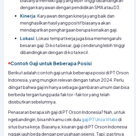
biasanya memiliki gaji yang lebih tinggi dibandingkan
dengan karyawan dengan pendidikan SMA atau D3.
Kinerja
: Karyawan dengan kinerja yang baik dan
menghasilkan hasil yang positif biasanya akan
mendapatkan penghargaan berupa kenaikan gaji.
Lokasi
: Lokasi tempat kerja juga bisa memengaruhi
besaran gaji. Di kota besar, gaji cenderung lebih tinggi
dibandingkan dengan di kota kecil.
Contoh Gaji untuk Beberapa Posisi
Berikut adalah contoh gaji untuk beberapa posisi di PT Orson
Indonesia, yang mungkin relevan dengan tahun 2024. Perlu
diingat bahwa gaji ini hanya sebagai gambaran umum dan bisa
berbeda tergantung pada faktor-faktor yang telah
disebutkan sebelumnya.
Penasaran berapa sih gaji di PT Orson Indonesia? Nah, untuk
ngebandingin, bisa nih kamu cek dulu
gaji PT Unza Vitalis
di
situs bursa kerja. Biasanya, kisaran gaji di PT Orson Indonesia
nggak jauh beda dengan perusahaan sejenis. Tapi, pastinya