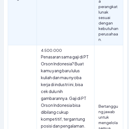
a
perangkat
lunak
sesuai
dengan
kebutuhan
perusahaa
n.
4.500.000
Penasaran sama gaji di PT
Orson Indonesia? Buat
kamu yang baru lulus
kuliah dan mau nyoba
kerja di industri ini, bisa
cek dulu nih
gambarannya. Gaji di PT
Orson Indonesia bisa
Bertanggu
dibilang cukup
ng jawab
untuk
kompetitif, tergantung
mengelola
posisi dan pengalaman.
semua