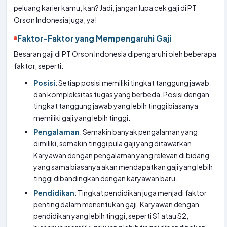
peluang karier kamu, kan? Jadi, jangan lupa cek gaji di PT
Orson Indonesia juga, ya!
Faktor-Faktor yang Mempengaruhi Gaji
Besaran gaji di PT Orson Indonesia dipengaruhi oleh beberapa
faktor, seperti:
Posisi
: Setiap posisi memiliki tingkat tanggung jawab
dan kompleksitas tugas yang berbeda. Posisi dengan
tingkat tanggung jawab yang lebih tinggi biasanya
memiliki gaji yang lebih tinggi.
Pengalaman
: Semakin banyak pengalaman yang
dimiliki, semakin tinggi pula gaji yang ditawarkan.
Karyawan dengan pengalaman yang relevan di bidang
yang sama biasanya akan mendapatkan gaji yang lebih
tinggi dibandingkan dengan karyawan baru.
Pendidikan
: Tingkat pendidikan juga menjadi faktor
penting dalam menentukan gaji. Karyawan dengan
pendidikan yang lebih tinggi, seperti S1 atau S2,