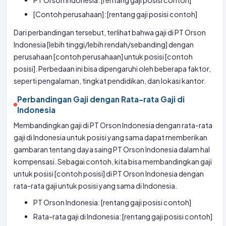
PT Orson Indonesia: [rentang gaji posisi contoh]
[Contoh perusahaan]: [rentang gaji posisi contoh]
Dari perbandingan tersebut, terlihat bahwa gaji di PT Orson
Indonesia [lebih tinggi/lebih rendah/sebanding] dengan
perusahaan [contoh perusahaan] untuk posisi [contoh
posisi]. Perbedaan ini bisa dipengaruhi oleh beberapa faktor,
seperti pengalaman, tingkat pendidikan, dan lokasi kantor.
Perbandingan Gaji dengan Rata-rata Gaji di
Indonesia
Membandingkan gaji di PT Orson Indonesia dengan rata-rata
gaji di Indonesia untuk posisi yang sama dapat memberikan
gambaran tentang daya saing PT Orson Indonesia dalam hal
kompensasi. Sebagai contoh, kita bisa membandingkan gaji
untuk posisi [contoh posisi] di PT Orson Indonesia dengan
rata-rata gaji untuk posisi yang sama di Indonesia.
PT Orson Indonesia: [rentang gaji posisi contoh]
Rata-rata gaji di Indonesia: [rentang gaji posisi contoh]