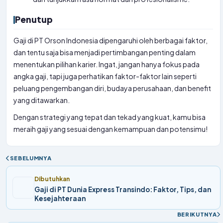
Penutup
Gaji di PT Orson Indonesia dipengaruhi oleh berbagai faktor,
dan tentu saja bisa menjadi pertimbangan penting dalam
menentukan pilihan karier. Ingat, jangan hanya fokus pada
angka gaji, tapi juga perhatikan faktor-faktor lain seperti
peluang pengembangan diri, budaya perusahaan, dan benefit
yang ditawarkan.
Dengan strategi yang tepat dan tekad yang kuat, kamu bisa
meraih gaji yang sesuai dengan kemampuan dan potensimu!
SEBELUMNYA
Dibutuhkan
Gaji di PT Dunia Express Transindo: Faktor, Tips, dan
Kesejahteraan
BERIKUTNYA