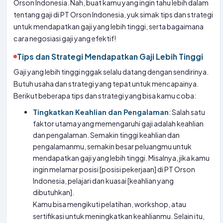
Orson Indonesia. Nah, buat kamu yang ingin tahu lebih dalam
tentang gaji di PT Orson Indonesia, yuk simak tips dan strategi
untuk mendapatkan gaji yang lebih tinggi, serta bagaimana
cara negosiasi gaji yang efektif!
Tips dan Strategi Mendapatkan Gaji Lebih Tinggi
Gaji yang lebih tinggi nggak selalu datang dengan sendirinya.
Butuh usaha dan strategi yang tepat untuk mencapainya.
Berikut beberapa tips dan strategi yang bisa kamu coba:
Tingkatkan Keahlian dan Pengalaman
: Salah satu
faktor utama yang memengaruhi gaji adalah keahlian
dan pengalaman. Semakin tinggi keahlian dan
pengalamanmu, semakin besar peluangmu untuk
mendapatkan gaji yang lebih tinggi. Misalnya, jika kamu
ingin melamar posisi [posisi pekerjaan] di PT Orson
Indonesia, pelajari dan kuasai [keahlian yang
dibutuhkan].
Kamu bisa mengikuti pelatihan, workshop, atau
sertifikasi untuk meningkatkan keahlianmu. Selain itu,