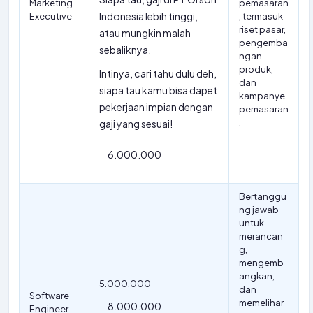
Marketing
pemasaran
Indonesia lebih tinggi,
Executive
, termasuk
riset pasar,
atau mungkin malah
pengemba
sebaliknya.
ngan
produk,
Intinya, cari tahu dulu deh,
dan
siapa tau kamu bisa dapet
kampanye
pekerjaan impian dengan
pemasaran
.
gaji yang sesuai!
6.000.000
Bertanggu
ng jawab
untuk
merancan
g,
mengemb
angkan,
5.000.000
dan
Software
memelihar
8.000.000
Engineer