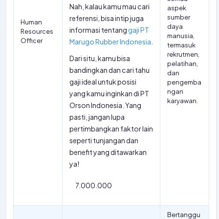
Nah, kalau kamu mau cari
aspek
sumber
referensi, bisa intip juga
Human
daya
informasi tentang
gaji PT
Resources
manusia,
Officer
Marugo Rubber Indonesia
.
termasuk
rekrutmen,
Dari situ, kamu bisa
pelatihan,
bandingkan dan cari tahu
dan
gaji ideal untuk posisi
pengemba
ngan
yang kamu inginkan di PT
karyawan.
Orson Indonesia. Yang
pasti, jangan lupa
pertimbangkan faktor lain
seperti tunjangan dan
benefit yang ditawarkan
ya!
7.000.000
Bertanggu