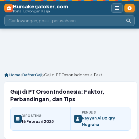
Bursakerjaloker.com
Portal Lowongan Kerja
Home
Daftar Gaji
Gaji di PT Orson Indonesia: Fakt...
Gaji di PT Orson Indonesia: Faktor,
Perbandingan, dan Tips
PENULIS
DIPOSTING
Rayyan Al Dziqry
16 Februari 2025
Nugraha