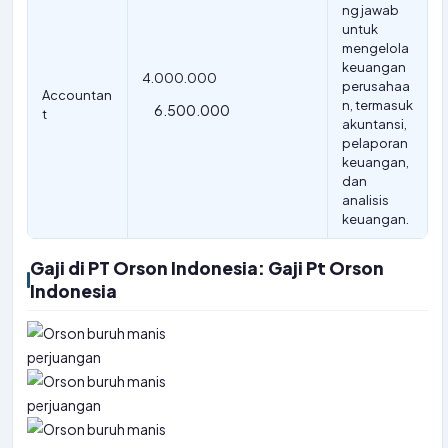
ng jawab
untuk
mengelola
keuangan
4.000.000
perusahaa
Accountan
n, termasuk
6.500.000
t
akuntansi,
pelaporan
keuangan,
dan
analisis
keuangan.
Gaji di PT Orson Indonesia: Gaji Pt Orson
Indonesia