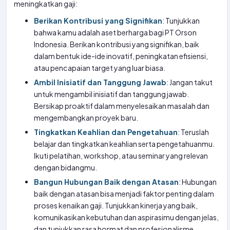
meningkatkan gaji:
Berikan Kontribusi yang Signifikan
: Tunjukkan
bahwa kamu adalah aset berharga bagi PT Orson
Indonesia. Berikan kontribusi yang signifikan, baik
dalam bentuk ide-ide inovatif, peningkatan efisiensi,
atau pencapaian target yang luar biasa.
Ambil Inisiatif dan Tanggung Jawab
: Jangan takut
untuk mengambil inisiatif dan tanggung jawab.
Bersikap proaktif dalam menyelesaikan masalah dan
mengembangkan proyek baru.
Tingkatkan Keahlian dan Pengetahuan
: Teruslah
belajar dan tingkatkan keahlian serta pengetahuanmu.
Ikuti pelatihan, workshop, atau seminar yang relevan
dengan bidangmu.
Bangun Hubungan Baik dengan Atasan
: Hubungan
baik dengan atasan bisa menjadi faktor penting dalam
proses kenaikan gaji. Tunjukkan kinerja yang baik,
komunikasikan kebutuhan dan aspirasimu dengan jelas,
dan tunjukkan rasa hormat dan profesionalisme.