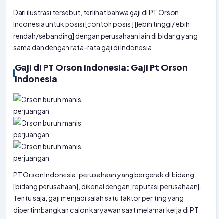
Dari ilustrasi tersebut, terlihat bahwa gaji di PT Orson
Indonesia untuk posisi [contoh posisi] [lebih tinggi/lebih
rendah/sebanding] dengan perusahaan lain di bidang yang
sama dan dengan rata-rata gaji di Indonesia.
Gaji di PT Orson Indonesia: Gaji Pt Orson
Indonesia
PT Orson Indonesia, perusahaan yang bergerak di bidang
[bidang perusahaan], dikenal dengan [reputasi perusahaan].
Tentu saja, gaji menjadi salah satu faktor penting yang
dipertimbangkan calon karyawan saat melamar kerja di PT