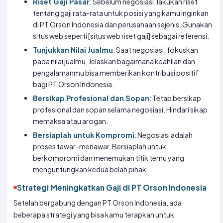
Riset Gaji Pasar
: Sebelum negosiasi, lakukan riset
tentang gaji rata-rata untuk posisi yang kamu inginkan
di PT Orson Indonesia dan perusahaan sejenis. Gunakan
situs web seperti [situs web riset gaji] sebagai referensi.
Tunjukkan Nilai Jualmu
: Saat negosiasi, fokuskan
pada nilai jualmu. Jelaskan bagaimana keahlian dan
pengalamanmu bisa memberikan kontribusi positif
bagi PT Orson Indonesia.
Bersikap Profesional dan Sopan
: Tetap bersikap
profesional dan sopan selama negosiasi. Hindari sikap
memaksa atau arogan.
Bersiaplah untuk Kompromi
: Negosiasi adalah
proses tawar-menawar. Bersiaplah untuk
berkompromi dan menemukan titik temu yang
menguntungkan kedua belah pihak.
Strategi Meningkatkan Gaji di PT Orson Indonesia
Setelah bergabung dengan PT Orson Indonesia, ada
beberapa strategi yang bisa kamu terapkan untuk