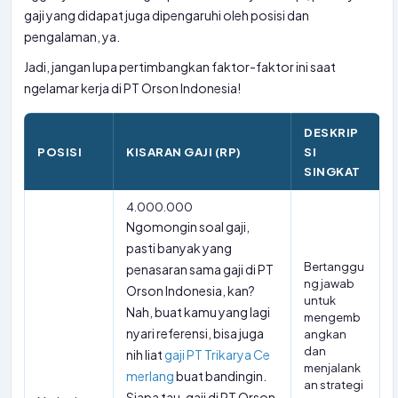
gaji yang didapat juga dipengaruhi oleh posisi dan
pengalaman, ya.
Jadi, jangan lupa pertimbangkan faktor-faktor ini saat
ngelamar kerja di PT Orson Indonesia!
DESKRIP
POSISI
KISARAN GAJI (RP)
SI
SINGKAT
4.000.000
Ngomongin soal gaji,
pasti banyak yang
Bertanggu
penasaran sama gaji di PT
ng jawab
Orson Indonesia, kan?
untuk
Nah, buat kamu yang lagi
mengemb
nyari referensi, bisa juga
angkan
dan
nih liat
gaji PT Trikarya Ce
menjalank
merlang
buat bandingin.
an strategi
Siapa tau, gaji di PT Orson