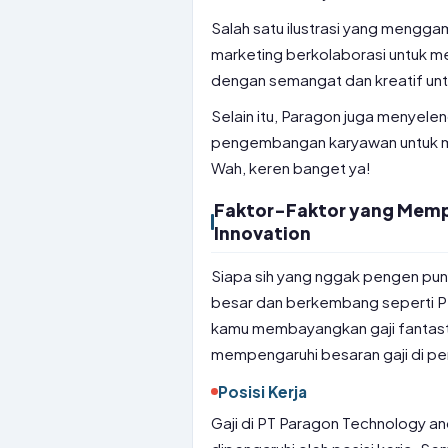
Salah satu ilustrasi yang mengga
marketing berkolaborasi untuk 
dengan semangat dan kreatif un
Selain itu, Paragon juga menyel
pengembangan karyawan untuk m
Wah, keren banget ya!
Faktor-Faktor yang Mempe
Innovation
Siapa sih yang nggak pengen puny
besar dan berkembang seperti PT
kamu membayangkan gaji fantastis
mempengaruhi besaran gaji di pe
Posisi Kerja
Gaji di PT Paragon Technology an