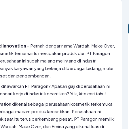
d innovation
– Pernah dengar nama Wardah, Make Over,
osmetik ternama itu merupakan produk dari PT Paragon
erusahaan ini sudah malang melintang di industri
banyak karyawan yang bekerja di berbagai bidang, mulai
 riset dan pengembangan.
ng ditawarkan PT Paragon? Apakah gaji di perusahaan ini
ari kerja di industri kecantikan? Yuk, kita cari tahu!
vation dikenal sebagai perusahaan kosmetik terkemuka
rbagai macam produk kecantikan. Perusahaan ini
jak saat itu terus berkembang pesat. PT Paragon memiliki
Wardah, Make Over, dan Emina yang dikenal luas di