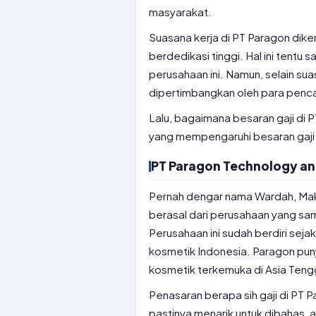
masyarakat.
Suasana kerja di PT Paragon diken
berdedikasi tinggi. Hal ini tentu 
perusahaan ini. Namun, selain sua
dipertimbangkan oleh para pencar
Lalu, bagaimana besaran gaji di 
yang mempengaruhi besaran gaji d
PT Paragon Technology an
Pernah dengar nama Wardah, Make
berasal dari perusahaan yang sam
Perusahaan ini sudah berdiri sej
kosmetik Indonesia. Paragon puny
kosmetik terkemuka di Asia Teng
Penasaran berapa sih gaji di PT P
pastinya menarik untuk dibahas, 