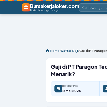
Bursakerjaloker.com
Portal Lowongan Kerja
Home
Daftar Gaji
Gaji di PT Parag
Gaji di PT Paragon T
Menarik?
DIPOSTING
15 Mei 2025