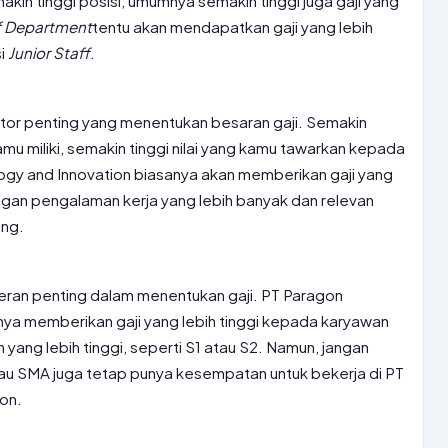
makin tinggi posisi, umumnya semakin tinggi juga gaji yang
f Department
tentu akan mendapatkan gaji yang lebih
si
Junior Staff
.
tor penting yang menentukan besaran gaji. Semakin
u miliki, semakin tinggi nilai yang kamu tawarkan kepada
gy and Innovation biasanya akan memberikan gaji yang
ngan pengalaman kerja yang lebih banyak dan relevan
ang.
peran penting dalam menentukan gaji. PT Paragon
nya memberikan gaji yang lebih tinggi kepada karyawan
yang lebih tinggi, seperti S1 atau S2. Namun, jangan
tau SMA juga tetap punya kesempatan untuk bekerja di PT
on.