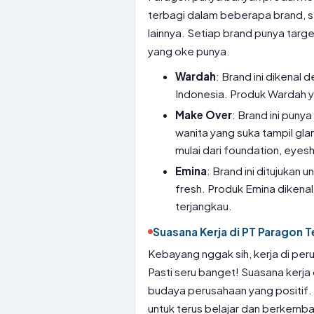
terbagi dalam beberapa brand, 
lainnya. Setiap brand punya targ
yang oke punya.
Wardah
: Brand ini dikenal
Indonesia. Produk Wardah y
Make Over
: Brand ini pun
wanita yang suka tampil g
mulai dari foundation, eyesh
Emina
: Brand ini ditujukan 
fresh. Produk Emina dikena
terjangkau.
Suasana Kerja di PT Paragon 
Kebayang nggak sih, kerja di pe
Pasti seru banget! Suasana kerja
budaya perusahaan yang positif
untuk terus belajar dan berkemb