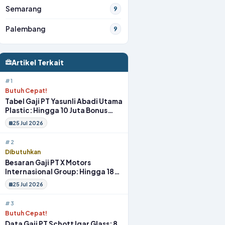
Semarang
9
Palembang
9
Artikel Terkait
#1
Butuh Cepat!
Tabel Gaji PT Yasunli Abadi Utama
Plastic: Hingga 10 Juta Bonus
Melimpah Lengkap Tunjangan
25 Jul 2026
#2
Dibutuhkan
Besaran Gaji PT X Motors
Internasional Group: Hingga 18
Juta Gym Membership Makan
25 Jul 2026
Siang
#3
Butuh Cepat!
Data Gaji PT Schott Igar Glass: 8