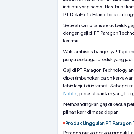
industri yang sama. Nah, buat kam
PT DelaMeta Bilano, bisa nih lan
Setelah kamu tahu seluk beluk g
dengan gaji di PT Paragon Techno
karirmu.
Wah, ambisius banget ya! Tapi, 
punya berbagai produk yang jadi 
Gaji di PT Paragon Technology and
dipertimbangkan calon karyawan.
lebih lanjut di internet. Sebagai r
Noble
, perusahaan lain yang ber
Membandingkan gaji di kedua per
pilihan karir di masa depan.
Produk Unggulan PT Paragon 
Paragon punya banyak produk keca