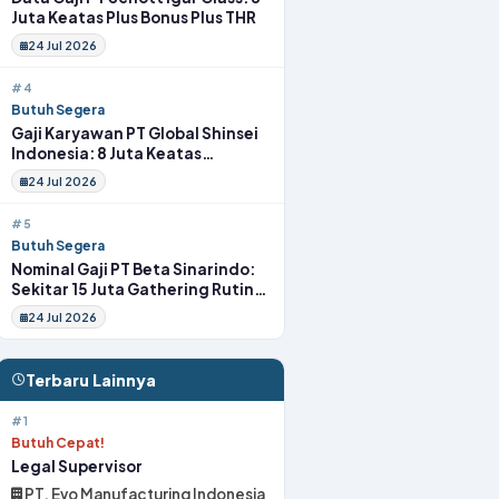
Juta Keatas Plus Bonus Plus THR
24 Jul 2026
#4
Butuh Segera
Gaji Karyawan PT Global Shinsei
Indonesia: 8 Juta Keatas
Tunjangan Komplit Uang
24 Jul 2026
Transport
#5
Butuh Segera
Nominal Gaji PT Beta Sinarindo:
Sekitar 15 Juta Gathering Rutin
Insentif Rutin
24 Jul 2026
Terbaru Lainnya
#1
Butuh Cepat!
Legal Supervisor
PT. Evo Manufacturing Indonesia