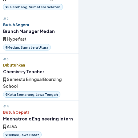
Palembang, Sumatera Selatan
#2
Butuh Segera
Branch Manager Medan
Hypefast
Medan, Sumatera Utara
#3
Dibutuhkan
Chemistry Teacher
Semesta Bilingual Boarding
School
Kota Semarang, Jawa Tengah
#4
Butuh Cepat!
Mechatronic Engineering Intern
ALVA
Bekasi, Jawa Barat