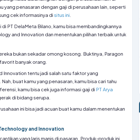
u yang penasaran dengan gaji di perusahaan lain, seperti
gsung cek informasinya di
situs ini
.
aji di PT DelaMeta Bilano, kamu bisa membandingkannya
logy and Innovation dan menentukan pilihan terbaik untuk
mereka bukan sekadar omong kosong. Buktinya, Paragon
favorit banyak orang.
 Innovation tentu jadi salah satu faktor yang
 Nah, buat kamu yang penasaran, kamu bisa cari tahu
eferensi, kamu bisa cek juga informasi gaji di
PT Arya
gerak di bidang serupa.
usahaan ini bisa jadi acuan buat kamu dalam menentukan
Technology and Innovation
ntikan yang laris manis di pasaran. Produk-produk ini