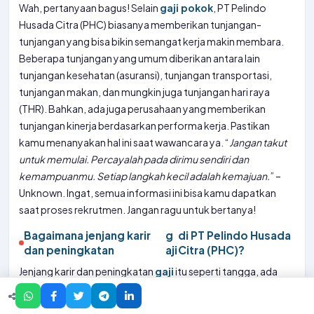
Wah, pertanyaan bagus! Selain
gaji pokok
, PT Pelindo
Husada Citra (PHC) biasanya memberikan tunjangan-
tunjangan yang bisa bikin semangat kerja makin membara.
Beberapa tunjangan yang umum diberikan antara lain
tunjangan kesehatan (asuransi), tunjangan transportasi,
tunjangan makan, dan mungkin juga tunjangan hari raya
(THR). Bahkan, ada juga perusahaan yang memberikan
tunjangan kinerja berdasarkan performa kerja. Pastikan
kamu menanyakan hal ini saat wawancara ya. “
Jangan takut
untuk memulai. Percayalah pada dirimu sendiri dan
kemampuanmu. Setiap langkah kecil adalah kemajuan.
” –
Unknown. Ingat, semua informasi ini bisa kamu dapatkan
saat proses rekrutmen. Jangan ragu untuk bertanya!
Bagaimana jenjang karir
g
di PT Pelindo Husada
dan peningkatan
aji
Citra (PHC)?
Jenjang karir dan peningkatan
gaji
itu seperti tangga, ada
tahapannya! Di PT Pelindo Husada Citra (PHC), biasanya ada
sistem evaluasi kinerja secara berkala. Jika performa kamu