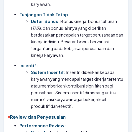
karyawan.
Tunjangan Tidak Tetap:
Detail Bonus:
Bonus kinerja, bonus tahunan
(
THR
), dan bonus lainnya yang diberikan
berdasarkan pencapaian target perusahaan dan
kinerja individu. Besaran bonus bervariasi
tergantung pada kebijakan perusahaan dan
kinerja karyawan.
Insentif:
Sistem Insentif:
Insentif diberikan kepada
karyawan yang mencapai target kinerja tertentu
atau memberikan kontribusi signifikan bagi
perusahaan. Sistem insentif dirancang untuk
memotivasi karyawan agar bekerja lebih
produktif dan efektif.
Review dan Penyesuaian
Performance Review: