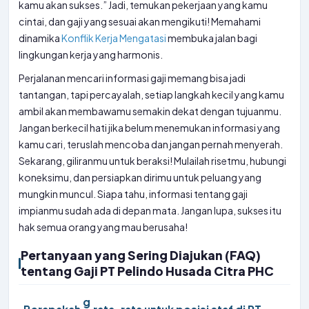
kamu akan sukses.” Jadi, temukan pekerjaan yang kamu
cintai, dan gaji yang sesuai akan mengikuti! Memahami
dinamika
Konflik Kerja Mengatasi
membuka jalan bagi
lingkungan kerja yang harmonis.
Perjalanan mencari informasi gaji memang bisa jadi
tantangan, tapi percayalah, setiap langkah kecil yang kamu
ambil akan membawamu semakin dekat dengan tujuanmu.
Jangan berkecil hati jika belum menemukan informasi yang
kamu cari, teruslah mencoba dan jangan pernah menyerah.
Sekarang, giliranmu untuk beraksi! Mulailah risetmu, hubungi
koneksimu, dan persiapkan dirimu untuk peluang yang
mungkin muncul. Siapa tahu, informasi tentang gaji
impianmu sudah ada di depan mata. Jangan lupa, sukses itu
hak semua orang yang mau berusaha!
Pertanyaan yang Sering Diajukan (FAQ)
tentang Gaji PT Pelindo Husada Citra PHC
g