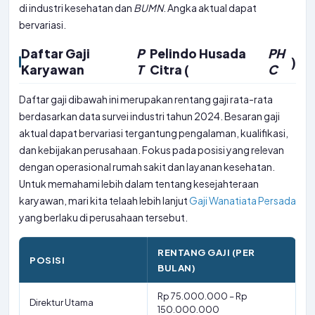
di industri kesehatan dan
BUMN
. Angka aktual dapat
bervariasi.
Daftar Gaji
P
Pelindo Husada
PH
)
Karyawan
T
Citra (
C
Daftar gaji dibawah ini merupakan rentang gaji rata-rata
berdasarkan data survei industri tahun 2024. Besaran gaji
aktual dapat bervariasi tergantung pengalaman, kualifikasi,
dan kebijakan perusahaan. Fokus pada posisi yang relevan
dengan operasional rumah sakit dan layanan kesehatan.
Untuk memahami lebih dalam tentang kesejahteraan
karyawan, mari kita telaah lebih lanjut
Gaji Wanatiata Persada
yang berlaku di perusahaan tersebut.
RENTANG GAJI (PER
POSISI
BULAN)
Rp 75.000.000 – Rp
Direktur Utama
150.000.000