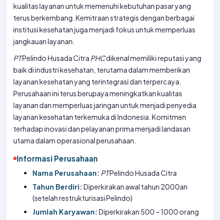
kualitas layanan untuk memenuhi kebutuhan pasar yang
terus berkembang. Kemitraan strategis dengan berbagai
institusi kesehatan juga menjadi fokus untuk memperluas
jangkauan layanan.
PT
Pelindo Husada Citra
PHC
dikenal memiliki reputasi yang
baik di industri kesehatan, terutama dalam memberikan
layanan kesehatan yang terintegrasi dan terpercaya.
Perusahaan ini terus berupaya meningkatkan kualitas
layanan dan memperluas jaringan untuk menjadi penyedia
layanan kesehatan terkemuka di Indonesia. Komitmen
terhadap inovasi dan pelayanan prima menjadi landasan
utama dalam operasional perusahaan.
Informasi Perusahaan
Nama Perusahaan:
PT
Pelindo Husada Citra
Tahun Berdiri:
Diperkirakan awal tahun 2000an
(setelah restrukturisasi Pelindo)
Jumlah Karyawan:
Diperkirakan 500 – 1000 orang