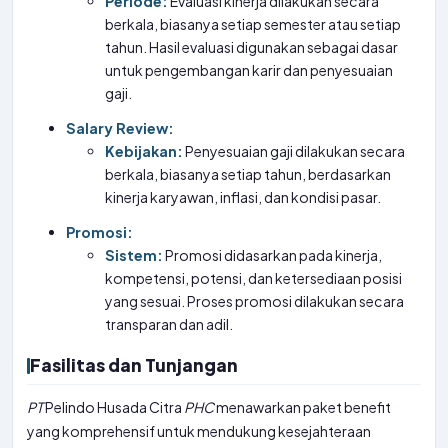
Periode:
Evaluasi kinerja dilakukan secara
berkala, biasanya setiap semester atau setiap
tahun. Hasil evaluasi digunakan sebagai dasar
untuk pengembangan karir dan penyesuaian
gaji.
Salary Review:
Kebijakan:
Penyesuaian gaji dilakukan secara
berkala, biasanya setiap tahun, berdasarkan
kinerja karyawan, inflasi, dan kondisi pasar.
Promosi:
Sistem:
Promosi didasarkan pada kinerja,
kompetensi, potensi, dan ketersediaan posisi
yang sesuai. Proses promosi dilakukan secara
transparan dan adil.
Fasilitas dan Tunjangan
PT
Pelindo Husada Citra
PHC
menawarkan paket benefit
yang komprehensif untuk mendukung kesejahteraan