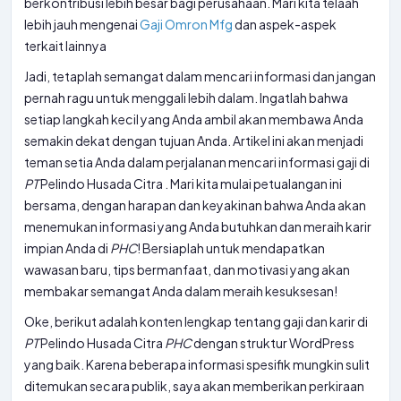
berkontribusi lebih besar bagi perusahaan. Mari kita telaah
lebih jauh mengenai
Gaji Omron Mfg
dan aspek-aspek
terkait lainnya
Jadi, tetaplah semangat dalam mencari informasi dan jangan
pernah ragu untuk menggali lebih dalam. Ingatlah bahwa
setiap langkah kecil yang Anda ambil akan membawa Anda
semakin dekat dengan tujuan Anda. Artikel ini akan menjadi
teman setia Anda dalam perjalanan mencari informasi gaji di
PT
Pelindo Husada Citra . Mari kita mulai petualangan ini
bersama, dengan harapan dan keyakinan bahwa Anda akan
menemukan informasi yang Anda butuhkan dan meraih karir
impian Anda di
PHC
! Bersiaplah untuk mendapatkan
wawasan baru, tips bermanfaat, dan motivasi yang akan
membakar semangat Anda dalam meraih kesuksesan!
Oke, berikut adalah konten lengkap tentang gaji dan karir di
PT
Pelindo Husada Citra
PHC
dengan struktur WordPress
yang baik. Karena beberapa informasi spesifik mungkin sulit
ditemukan secara publik, saya akan memberikan perkiraan