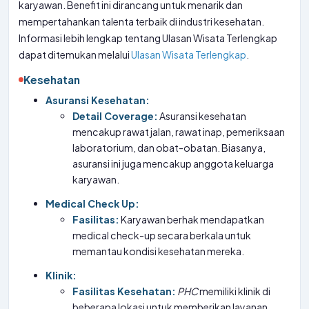
karyawan. Benefit ini dirancang untuk menarik dan
mempertahankan talenta terbaik di industri kesehatan.
Informasi lebih lengkap tentang Ulasan Wisata Terlengkap
dapat ditemukan melalui
Ulasan Wisata Terlengkap
.
Kesehatan
Asuransi Kesehatan:
Detail Coverage:
Asuransi kesehatan
mencakup rawat jalan, rawat inap, pemeriksaan
laboratorium, dan obat-obatan. Biasanya,
asuransi ini juga mencakup anggota keluarga
karyawan.
Medical Check Up:
Fasilitas:
Karyawan berhak mendapatkan
medical check-up secara berkala untuk
memantau kondisi kesehatan mereka.
Klinik:
Fasilitas Kesehatan:
PHC
memiliki klinik di
beberapa lokasi untuk memberikan layanan