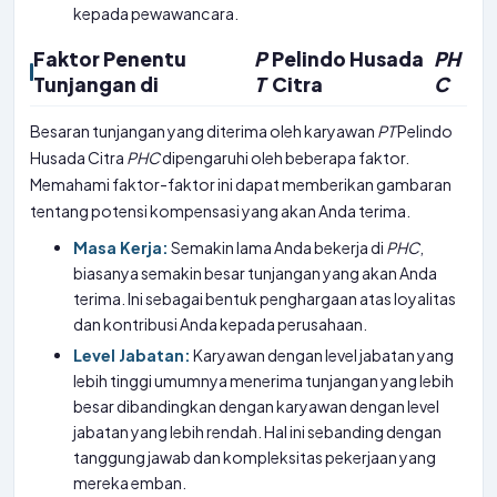
kepada pewawancara.
Faktor Penentu
P
Pelindo Husada
PH
Tunjangan di
T
Citra
C
Besaran tunjangan yang diterima oleh karyawan
PT
Pelindo
Husada Citra
PHC
dipengaruhi oleh beberapa faktor.
Memahami faktor-faktor ini dapat memberikan gambaran
tentang potensi kompensasi yang akan Anda terima.
Masa Kerja:
Semakin lama Anda bekerja di
PHC
,
biasanya semakin besar tunjangan yang akan Anda
terima. Ini sebagai bentuk penghargaan atas loyalitas
dan kontribusi Anda kepada perusahaan.
Level Jabatan:
Karyawan dengan level jabatan yang
lebih tinggi umumnya menerima tunjangan yang lebih
besar dibandingkan dengan karyawan dengan level
jabatan yang lebih rendah. Hal ini sebanding dengan
tanggung jawab dan kompleksitas pekerjaan yang
mereka emban.