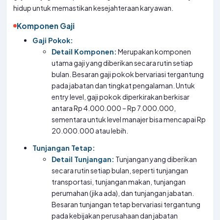
hidup untuk memastikan kesejahteraan karyawan.
Komponen Gaji
Gaji Pokok:
Detail Komponen:
Merupakan komponen
utama gaji yang diberikan secara rutin setiap
bulan. Besaran gaji pokok bervariasi tergantung
pada jabatan dan tingkat pengalaman. Untuk
entry level, gaji pokok diperkirakan berkisar
antara Rp 4.000.000 – Rp 7.000.000,
sementara untuk level manajer bisa mencapai Rp
20.000.000 atau lebih.
Tunjangan Tetap:
Detail Tunjangan:
Tunjangan yang diberikan
secara rutin setiap bulan, seperti tunjangan
transportasi, tunjangan makan, tunjangan
perumahan (jika ada), dan tunjangan jabatan.
Besaran tunjangan tetap bervariasi tergantung
pada kebijakan perusahaan dan jabatan