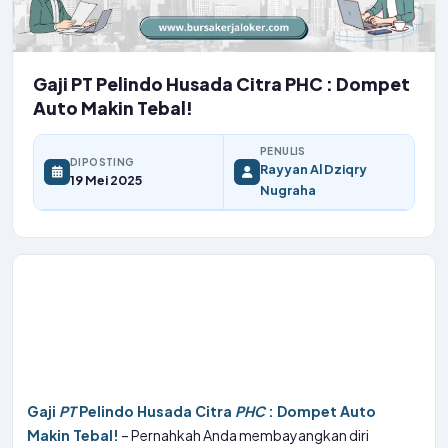
Gaji PT Pelindo Husada Citra PHC : Dompet
Auto Makin Tebal!
PENULIS
DIPOSTING
Rayyan Al Dziqry
19 Mei 2025
Nugraha
Gaji
PT
Pelindo Husada Citra
PHC
: Dompet Auto
Makin Tebal!
– Pernahkah Anda membayangkan diri