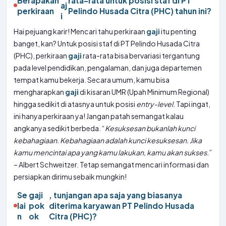
Berapakah
rata-rata untuk posisi staf di PT
aj
perkiraan
Pelindo Husada Citra (PHC) tahun ini?
i
Hai pejuang karir! Mencari tahu perkiraan
gaji
itu penting
banget, kan? Untuk posisi staf di PT Pelindo Husada Citra
(PHC), perkiraan
gaji
rata-rata bisa bervariasi tergantung
pada level pendidikan, pengalaman, dan juga departemen
tempat kamu bekerja. Secara umum, kamu bisa
mengharapkan
gaji
di kisaran UMR (Upah Minimum Regional)
hingga sedikit di atasnya untuk posisi
entry-level
. Tapi ingat,
ini hanya perkiraan ya! Jangan patah semangat kalau
angkanya sedikit berbeda. “
Kesuksesan bukanlah kunci
kebahagiaan. Kebahagiaan adalah kunci kesuksesan. Jika
kamu mencintai apa yang kamu lakukan, kamu akan sukses.
”
– Albert Schweitzer. Tetap semangat mencari informasi dan
persiapkan dirimu sebaik mungkin!
Se
gaji
, tunjangan apa saja yang biasanya
lai
pok
diterima karyawan PT Pelindo Husada
n
ok
Citra (PHC)?