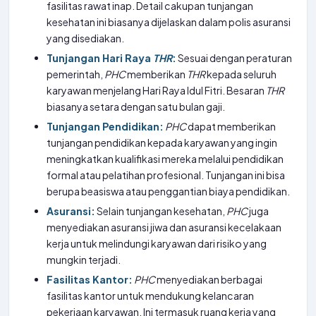
fasilitas rawat inap. Detail cakupan tunjangan
kesehatan ini biasanya dijelaskan dalam polis asuransi
yang disediakan.
Tunjangan Hari Raya
THR
:
Sesuai dengan peraturan
pemerintah,
PHC
memberikan
THR
kepada seluruh
karyawan menjelang Hari Raya Idul Fitri. Besaran
THR
biasanya setara dengan satu bulan gaji.
Tunjangan Pendidikan:
PHC
dapat memberikan
tunjangan pendidikan kepada karyawan yang ingin
meningkatkan kualifikasi mereka melalui pendidikan
formal atau pelatihan profesional. Tunjangan ini bisa
berupa beasiswa atau penggantian biaya pendidikan.
Asuransi:
Selain tunjangan kesehatan,
PHC
juga
menyediakan asuransi jiwa dan asuransi kecelakaan
kerja untuk melindungi karyawan dari risiko yang
mungkin terjadi.
Fasilitas Kantor:
PHC
menyediakan berbagai
fasilitas kantor untuk mendukung kelancaran
pekerjaan karyawan. Ini termasuk ruang kerja yang