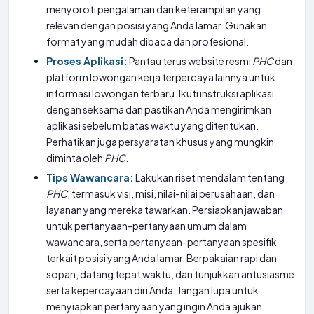
menyoroti pengalaman dan keterampilan yang
relevan dengan posisi yang Anda lamar. Gunakan
format yang mudah dibaca dan profesional.
Proses Aplikasi:
Pantau terus website resmi
PHC
dan
platform lowongan kerja terpercaya lainnya untuk
informasi lowongan terbaru. Ikuti instruksi aplikasi
dengan seksama dan pastikan Anda mengirimkan
aplikasi sebelum batas waktu yang ditentukan.
Perhatikan juga persyaratan khusus yang mungkin
diminta oleh
PHC
.
Tips Wawancara:
Lakukan riset mendalam tentang
PHC
, termasuk visi, misi, nilai-nilai perusahaan, dan
layanan yang mereka tawarkan. Persiapkan jawaban
untuk pertanyaan-pertanyaan umum dalam
wawancara, serta pertanyaan-pertanyaan spesifik
terkait posisi yang Anda lamar. Berpakaian rapi dan
sopan, datang tepat waktu, dan tunjukkan antusiasme
serta kepercayaan diri Anda. Jangan lupa untuk
menyiapkan pertanyaan yang ingin Anda ajukan