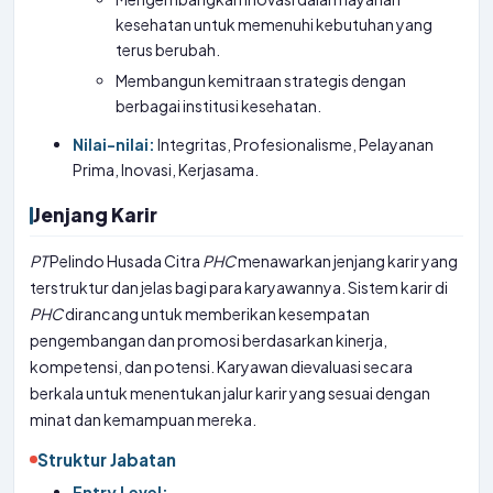
kesehatan untuk memenuhi kebutuhan yang
terus berubah.
Membangun kemitraan strategis dengan
berbagai institusi kesehatan.
Nilai-nilai:
Integritas, Profesionalisme, Pelayanan
Prima, Inovasi, Kerjasama.
Jenjang Karir
PT
Pelindo Husada Citra
PHC
menawarkan jenjang karir yang
terstruktur dan jelas bagi para karyawannya. Sistem karir di
PHC
dirancang untuk memberikan kesempatan
pengembangan dan promosi berdasarkan kinerja,
kompetensi, dan potensi. Karyawan dievaluasi secara
berkala untuk menentukan jalur karir yang sesuai dengan
minat dan kemampuan mereka.
Struktur Jabatan
Entry Level: