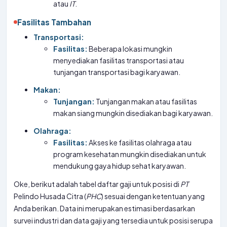
atau
IT
.
Fasilitas Tambahan
Transportasi:
Fasilitas:
Beberapa lokasi mungkin
menyediakan fasilitas transportasi atau
tunjangan transportasi bagi karyawan.
Makan:
Tunjangan:
Tunjangan makan atau fasilitas
makan siang mungkin disediakan bagi karyawan.
Olahraga:
Fasilitas:
Akses ke fasilitas olahraga atau
program kesehatan mungkin disediakan untuk
mendukung gaya hidup sehat karyawan.
Oke, berikut adalah tabel daftar gaji untuk posisi di
PT
Pelindo Husada Citra (
PHC
) sesuai dengan ketentuan yang
Anda berikan. Data ini merupakan estimasi berdasarkan
survei industri dan data gaji yang tersedia untuk posisi serupa