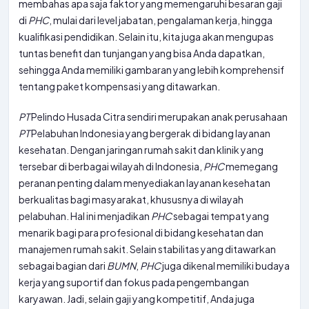
membahas apa saja faktor yang memengaruhi besaran gaji
di
PHC
, mulai dari level jabatan, pengalaman kerja, hingga
kualifikasi pendidikan. Selain itu, kita juga akan mengupas
tuntas benefit dan tunjangan yang bisa Anda dapatkan,
sehingga Anda memiliki gambaran yang lebih komprehensif
tentang paket kompensasi yang ditawarkan.
PT
Pelindo Husada Citra sendiri merupakan anak perusahaan
PT
Pelabuhan Indonesia yang bergerak di bidang layanan
kesehatan. Dengan jaringan rumah sakit dan klinik yang
tersebar di berbagai wilayah di Indonesia,
PHC
memegang
peranan penting dalam menyediakan layanan kesehatan
berkualitas bagi masyarakat, khususnya di wilayah
pelabuhan. Hal ini menjadikan
PHC
sebagai tempat yang
menarik bagi para profesional di bidang kesehatan dan
manajemen rumah sakit. Selain stabilitas yang ditawarkan
sebagai bagian dari
BUMN
,
PHC
juga dikenal memiliki budaya
kerja yang suportif dan fokus pada pengembangan
karyawan. Jadi, selain gaji yang kompetitif, Anda juga