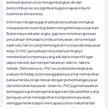
berkesempatan untuk mengembangkan diri dan
berkontribusi secara signifikan bagi kemajuan industri
kesehatan di Indonesia.
Informasi mengenai gaji di sebuah perusahaan seringkali
menjadi penentu penting dalam mengambil keputusan karir.
Bukan hanya sekadar angka, gaji mencerminkan apresiasi
perusahaan terhadap kontribusi karyawan, serta menjadi
salah satu faktor yang memengaruhi motivasi dan kepuasan
kerja. Di
PHC
, perusahaan menyadari pentingnya
memberikan kompensasi yang adil dan kompetitif agar
dapat menarik dan mempertahankan talenta-talenta
terbaik. Oleh karena itu,
PHC
secara berkala melakukan
evaluasi terhadap sistem penggajiannya untuk memastikan
bahwa mereka tetap relevan dengan perkembangan pasar
dan kebutuhan karyawan. Selain itu,
PHC
juga menawarkan
berbagai program pengembangan karir dan pelatihan yang
bertujuan untuk meningkatkan kompetensi karyawan,
sehingga mereka dapat mencapai potensi maksimal dan