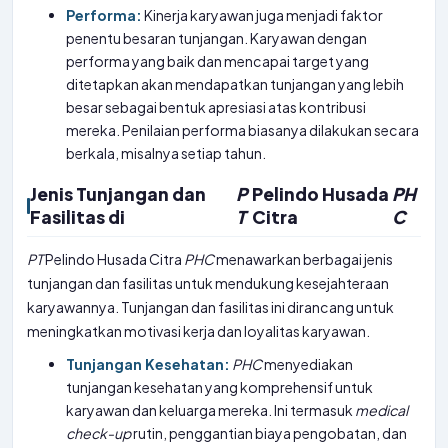
Performa:
Kinerja karyawan juga menjadi faktor
penentu besaran tunjangan. Karyawan dengan
performa yang baik dan mencapai target yang
ditetapkan akan mendapatkan tunjangan yang lebih
besar sebagai bentuk apresiasi atas kontribusi
mereka. Penilaian performa biasanya dilakukan secara
berkala, misalnya setiap tahun.
Jenis Tunjangan dan
P
Pelindo Husada
PH
Fasilitas di
T
Citra
C
PT
Pelindo Husada Citra
PHC
menawarkan berbagai jenis
tunjangan dan fasilitas untuk mendukung kesejahteraan
karyawannya. Tunjangan dan fasilitas ini dirancang untuk
meningkatkan motivasi kerja dan loyalitas karyawan.
Tunjangan Kesehatan:
PHC
menyediakan
tunjangan kesehatan yang komprehensif untuk
karyawan dan keluarga mereka. Ini termasuk
medical
check-up
rutin, penggantian biaya pengobatan, dan