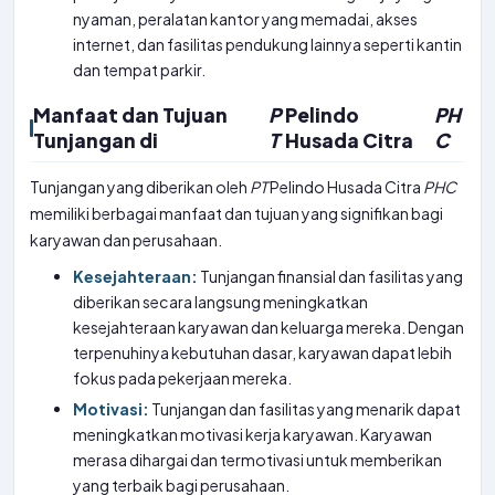
nyaman, peralatan kantor yang memadai, akses
internet, dan fasilitas pendukung lainnya seperti kantin
dan tempat parkir.
Manfaat dan Tujuan
P
Pelindo
PH
Tunjangan di
T
Husada Citra
C
Tunjangan yang diberikan oleh
PT
Pelindo Husada Citra
PHC
memiliki berbagai manfaat dan tujuan yang signifikan bagi
karyawan dan perusahaan.
Kesejahteraan:
Tunjangan finansial dan fasilitas yang
diberikan secara langsung meningkatkan
kesejahteraan karyawan dan keluarga mereka. Dengan
terpenuhinya kebutuhan dasar, karyawan dapat lebih
fokus pada pekerjaan mereka.
Motivasi:
Tunjangan dan fasilitas yang menarik dapat
meningkatkan motivasi kerja karyawan. Karyawan
merasa dihargai dan termotivasi untuk memberikan
yang terbaik bagi perusahaan.