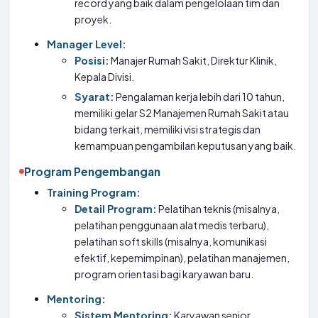
record yang baik dalam pengelolaan tim dan
proyek.
Manager Level:
Posisi:
Manajer Rumah Sakit, Direktur Klinik,
Kepala Divisi.
Syarat:
Pengalaman kerja lebih dari 10 tahun,
memiliki gelar S2 Manajemen Rumah Sakit atau
bidang terkait, memiliki visi strategis dan
kemampuan pengambilan keputusan yang baik.
Program Pengembangan
Training Program:
Detail Program:
Pelatihan teknis (misalnya,
pelatihan penggunaan alat medis terbaru),
pelatihan soft skills (misalnya, komunikasi
efektif, kepemimpinan), pelatihan manajemen,
program orientasi bagi karyawan baru.
Mentoring:
Sistem Mentoring:
Karyawan senior