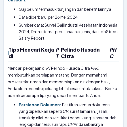
Gaji belum termasuk tunjangan dan benefit lainnya
Data diperbarui per 26 Mei 2024
Sumber data: Survei Gaji Industri Kesehatan Indonesia
2024, Data internal perusahaan sejenis, dan JobStreet
Salary Report.
Tips Mencari Kerja
P
Pelindo Husada
PH
di
T
Citra
C
Mencari pekerjaan di
PT
Pelindo Husada Citra
PHC
membutuhkan persiapan matang. Dengan memahami
proses rekrutmen dan mempersiapkan diri dengan baik,
Anda akan memiliki peluang lebih besar untuk sukses. Berikut
adalah beberapa tips yang dapat membantu Anda:
Persiapan Dokumen:
Pastikan semua dokumen
yang diperlukan seperti
CV
, surat lamaran, ijazah,
transkrip nilai, dan sertifikat pendukung lainnya sudah
lengkap dan tersusun rapi.
CV
Anda sebaiknya