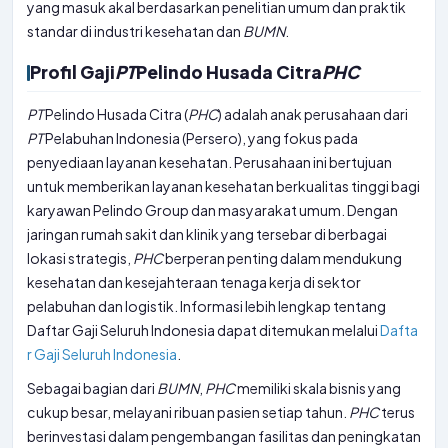
yang masuk akal berdasarkan penelitian umum dan praktik
standar di industri kesehatan dan
BUMN
.
Profil Gaji
PT
Pelindo Husada Citra
PHC
PT
Pelindo Husada Citra (
PHC
) adalah anak perusahaan dari
PT
Pelabuhan Indonesia (Persero), yang fokus pada
penyediaan layanan kesehatan. Perusahaan ini bertujuan
untuk memberikan layanan kesehatan berkualitas tinggi bagi
karyawan Pelindo Group dan masyarakat umum. Dengan
jaringan rumah sakit dan klinik yang tersebar di berbagai
lokasi strategis,
PHC
berperan penting dalam mendukung
kesehatan dan kesejahteraan tenaga kerja di sektor
pelabuhan dan logistik. Informasi lebih lengkap tentang
Daftar Gaji Seluruh Indonesia dapat ditemukan melalui
Dafta
r Gaji Seluruh Indonesia
.
Sebagai bagian dari
BUMN
,
PHC
memiliki skala bisnis yang
cukup besar, melayani ribuan pasien setiap tahun.
PHC
terus
berinvestasi dalam pengembangan fasilitas dan peningkatan