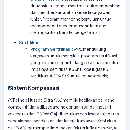
ditugaskan sebagai mentor untuk membimbing
dan memberikan arahan kepada karyawan
junior. Program mentoring bertujuan untuk
mempercepat pengembangan karir dan
meningkatkan transfer pengetahuan.
Sertifikasi:
Program Sertifikasi:
PHC
mendukung
karyawan untuk mengikuti program sertifikasi
yang relevan dengan bidang pekerjaan mereka
(misalnya, sertifikasi K3 untuk petugas K3,
sertifikasi
ACLS
/
BLS
untuk tenaga medis).
Sistem Kompensasi
PT
Pelindo Husada Citra
PHC
memiliki kebijakan gaji yang
kompetitif dan adil, sebanding dengan standar industri
kesehatan dan
BUMN
. Gaji ditentukan berdasarkan jabatan,
pengalaman, pendidikan, dan kinerja karyawan. Kebijakan
gaji
PHC
juga mempertimbangkan faktor inflasi dan biaya