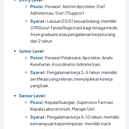
Posisi:
Perawat, Asisten Apoteker, Staf
Administrasi, Staf
IT
Support.
Syarat:
Lulusan D3/S1 sesuai bidang, memiliki
STR
(Surat Tanda Registrasi) bagi tenaga medis,
fresh graduate atau pengalaman kerja kurang
dari 2 tahun.
Junior Level:
Posisi:
Perawat Pelaksana, Apoteker, Analis
Kesehatan, Koordinator Administrasi.
Syarat:
Pengalaman kerja 2-5 tahun, memiliki
sertifikasi yang relevan, menunjukkan kinerja
yang baik.
Senior Level:
Posisi:
Kepala Ruangan, Supervisor Farmasi,
Kepala Laboratorium, Manajer Unit.
Syarat:
Pengalaman kerja 5-10 tahun, memiliki
kemampuan kepemimpinan, memiliki track