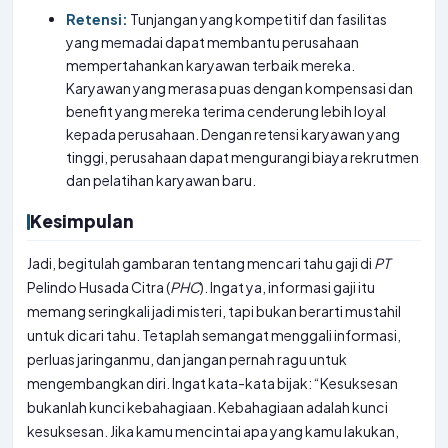
Retensi:
Tunjangan yang kompetitif dan fasilitas
yang memadai dapat membantu perusahaan
mempertahankan karyawan terbaik mereka.
Karyawan yang merasa puas dengan kompensasi dan
benefit yang mereka terima cenderung lebih loyal
kepada perusahaan. Dengan retensi karyawan yang
tinggi, perusahaan dapat mengurangi biaya rekrutmen
dan pelatihan karyawan baru.
Kesimpulan
Jadi, begitulah gambaran tentang mencari tahu gaji di
PT
Pelindo Husada Citra (
PHC
). Ingat ya, informasi gaji itu
memang seringkali jadi misteri, tapi bukan berarti mustahil
untuk dicari tahu. Tetaplah semangat menggali informasi,
perluas jaringanmu, dan jangan pernah ragu untuk
mengembangkan diri. Ingat kata-kata bijak: “Kesuksesan
bukanlah kunci kebahagiaan. Kebahagiaan adalah kunci
kesuksesan. Jika kamu mencintai apa yang kamu lakukan,