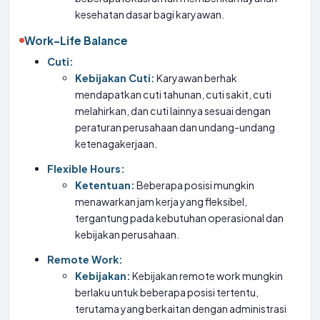
kesehatan dasar bagi karyawan.
Work-Life Balance
Cuti:
Kebijakan Cuti:
Karyawan berhak
mendapatkan cuti tahunan, cuti sakit, cuti
melahirkan, dan cuti lainnya sesuai dengan
peraturan perusahaan dan undang-undang
ketenagakerjaan.
Flexible Hours:
Ketentuan:
Beberapa posisi mungkin
menawarkan jam kerja yang fleksibel,
tergantung pada kebutuhan operasional dan
kebijakan perusahaan.
Remote Work:
Kebijakan:
Kebijakan remote work mungkin
berlaku untuk beberapa posisi tertentu,
terutama yang berkaitan dengan administrasi