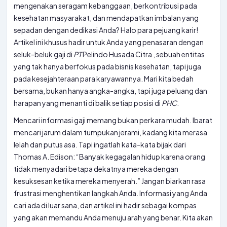
mengenakan seragam kebanggaan, berkontribusi pada
kesehatan masyarakat, dan mendapatkan imbalan yang
sepadan dengan dedikasi Anda? Halo para pejuang karir!
Artikel ini khusus hadir untuk Anda yang penasaran dengan
seluk-beluk gaji di
PT
Pelindo Husada Citra , sebuah entitas
yang tak hanya berfokus pada bisnis kesehatan, tapi juga
pada kesejahteraan para karyawannya. Mari kita bedah
bersama, bukan hanya angka-angka, tapi juga peluang dan
harapan yang menanti di balik setiap posisi di
PHC
.
Mencari informasi gaji memang bukan perkara mudah. Ibarat
mencari jarum dalam tumpukan jerami, kadang kita merasa
lelah dan putus asa. Tapi ingatlah kata-kata bijak dari
Thomas A. Edison: “Banyak kegagalan hidup karena orang
tidak menyadari betapa dekatnya mereka dengan
kesuksesan ketika mereka menyerah.” Jangan biarkan rasa
frustrasi menghentikan langkah Anda. Informasi yang Anda
cari ada di luar sana, dan artikel ini hadir sebagai kompas
yang akan memandu Anda menuju arah yang benar. Kita akan