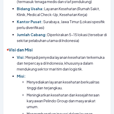
(termasuk tenaga medis dan staf pendukung)
Bidang Usaha:
Layanan Kesehatan (Rumah Sakit,
Klinik, Medical Check-Up, Kesehatan Kerja)
Kantor Pusat:
Surabaya, Jawa Timur (Lokasi spesifik
perlu diverifikasi)
Jumlah Cabang:
Diperkirakan 5-15 lokasi (tersebar di
sekitar pelabuhan utama di Indonesia)
Visi dan Misi
Visi:
Menjadi penyedia layanan kesehatan terkemuka
dan terpercaya di Indonesia, khususnya dalam
mendukung sektor maritim dan logistik.
Misi:
Menyediakan layanan kesehatan berkualitas
tinggi dan terjangkau.
Meningkatkan kesehatan dan kesejahteraan
karyawan Pelindo Group dan masyarakat
umum.
Mengembangkan inovasi dalam layanan