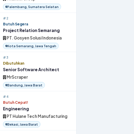
Palembang, Sumatera Selatan
#2
Butuh Segera
Project Relation Semarang
PT. Gosyen Solusi Indonesia
Kota Semarang, Jawa Tengah
#3
Dibutuhkan
Senior Software Architect
MrScraper
Bandung, Jawa Barat
#4
Butuh Cepat!
Engineering
PT Hulane Tech Manufacturing
Bekasi, Jawa Barat