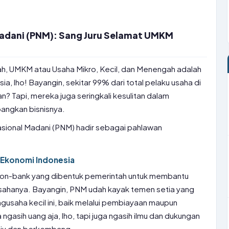
adani (PNM): Sang Juru Selamat UMKM
ah, UMKM atau Usaha Mikro, Kecil, dan Menengah adalah
, lho! Bayangin, sekitar 99% dari total pelaku usaha di
? Tapi, mereka juga seringkali kesulitan dalam
ngkan bisnisnya.
asional Madani (PNM) hadir sebagai pahlawan
Ekonomi Indonesia
on-bank yang dibentuk pemerintah untuk membantu
anya. Bayangin, PNM udah kayak temen setia yang
ngusaha kecil ini, baik melalui pembiayaan maupun
sih uang aja, lho, tapi juga ngasih ilmu dan dukungan
aju dan berkembang.