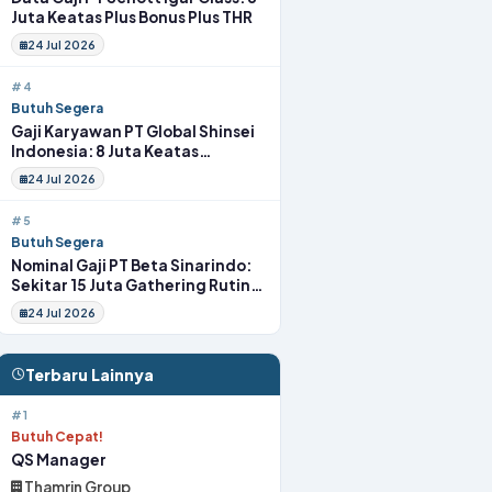
Juta Keatas Plus Bonus Plus THR
24 Jul 2026
#4
Butuh Segera
Gaji Karyawan PT Global Shinsei
Indonesia: 8 Juta Keatas
Tunjangan Komplit Uang
24 Jul 2026
Transport
#5
Butuh Segera
Nominal Gaji PT Beta Sinarindo:
Sekitar 15 Juta Gathering Rutin
Insentif Rutin
24 Jul 2026
Terbaru Lainnya
#1
Butuh Cepat!
QS Manager
Thamrin Group