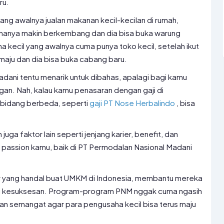
ru.
ang awalnya jualan makanan kecil-kecilan di rumah,
ahanya makin berkembang dan dia bisa buka warung
a kecil yang awalnya cuma punya toko kecil, setelah ikut
aju dan dia bisa buka cabang baru.
adani tentu menarik untuk dibahas, apalagi bagi kamu
gan. Nah, kalau kamu penasaran dengan gaji di
i bidang berbeda, seperti
gaji PT Nose Herbalindo
, bisa
juga faktor lain seperti jenjang karier, benefit, dan
 passion kamu, baik di PT Permodalan Nasional Madani
r yang handal buat UMKM di Indonesia, membantu mereka
ai kesuksesan. Program-program PNM nggak cuma ngasih
dan semangat agar para pengusaha kecil bisa terus maju