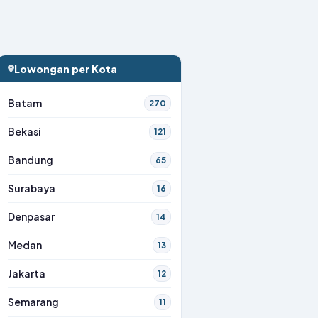
Lowongan per Kota
Batam
270
Bekasi
121
Bandung
65
Surabaya
16
Denpasar
14
Medan
13
Jakarta
12
Semarang
11