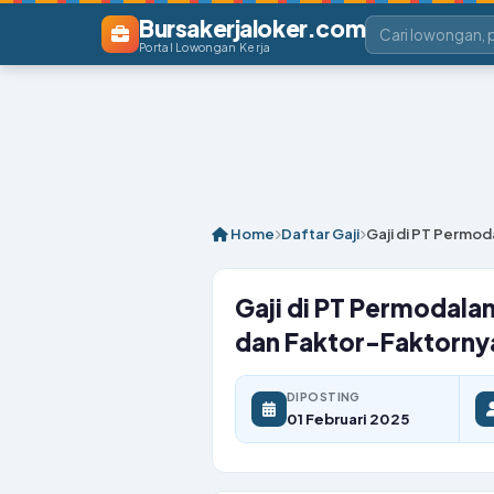
Bursakerjaloker.com
Portal Lowongan Kerja
Home
Daftar Gaji
Gaji di PT Permod
Gaji di PT Permodala
dan Faktor-Faktorny
DIPOSTING
01 Februari 2025