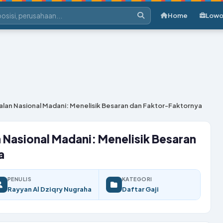
Home
Lowo
alan Nasional Madani: Menelisik Besaran dan Faktor-Faktornya
n Nasional Madani: Menelisik Besaran
a
PENULIS
KATEGORI
Rayyan Al Dziqry Nugraha
Daftar Gaji