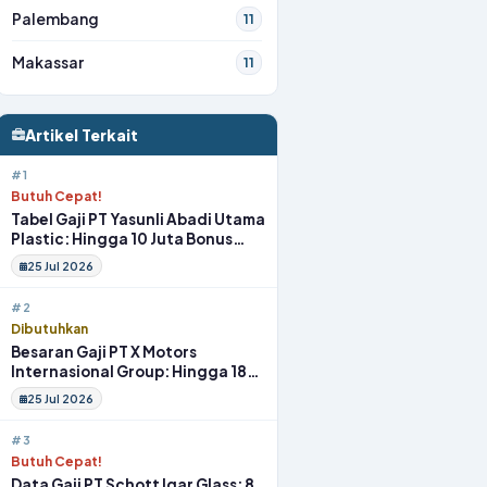
Palembang
11
Makassar
11
Artikel Terkait
#1
Butuh Cepat!
Tabel Gaji PT Yasunli Abadi Utama
Plastic: Hingga 10 Juta Bonus
Melimpah Lengkap Tunjangan
25 Jul 2026
#2
Dibutuhkan
Besaran Gaji PT X Motors
Internasional Group: Hingga 18
Juta Gym Membership Makan
25 Jul 2026
Siang
#3
Butuh Cepat!
Data Gaji PT Schott Igar Glass: 8