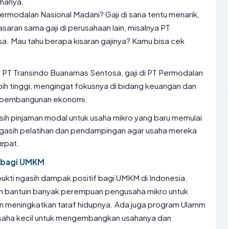
hanya.
ermodalan Nasional Madani? Gaji di sana tentu menarik,
saran sama gaji di perusahaan lain, misalnya PT
. Mau tahu berapa kisaran gajinya? Kamu bisa cek
a PT Transindo Buanamas Sentosa, gaji di PT Permodalan
bih tinggi, mengingat fokusnya di bidang keuangan dan
m pembangunan ekonomi.
asih pinjaman modal untuk usaha mikro yang baru memulai
a ngasih pelatihan dan pendampingan agar usaha mereka
epat.
 bagi UMKM
kti ngasih dampak positif bagi UMKM di Indonesia.
 bantuin banyak perempuan pengusaha mikro untuk
n meningkatkan taraf hidupnya. Ada juga program Ulamm
saha kecil untuk mengembangkan usahanya dan