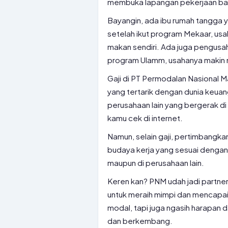
membuka lapangan pekerjaan ba
Bayangin, ada ibu rumah tangga y
setelah ikut program Mekaar, us
makan sendiri. Ada juga pengusah
program Ulamm, usahanya makin m
Gaji di PT Permodalan Nasional M
yang tertarik dengan dunia keuan
perusahaan lain yang bergerak d
kamu cek di internet.
Namun, selain gaji, pertimbangkan 
budaya kerja yang sesuai dengan
maupun di perusahaan lain.
Keren kan? PNM udah jadi partne
untuk meraih mimpi dan mencap
modal, tapi juga ngasih harapan 
dan berkembang.