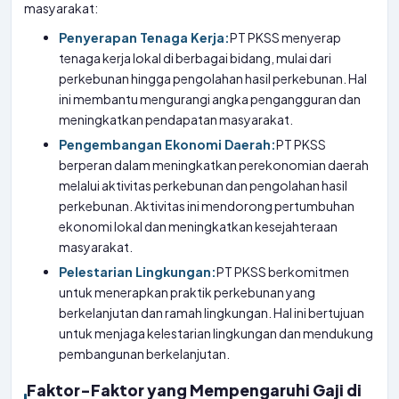
masyarakat:
Penyerapan Tenaga Kerja:
PT PKSS menyerap
tenaga kerja lokal di berbagai bidang, mulai dari
perkebunan hingga pengolahan hasil perkebunan. Hal
ini membantu mengurangi angka pengangguran dan
meningkatkan pendapatan masyarakat.
Pengembangan Ekonomi Daerah:
PT PKSS
berperan dalam meningkatkan perekonomian daerah
melalui aktivitas perkebunan dan pengolahan hasil
perkebunan. Aktivitas ini mendorong pertumbuhan
ekonomi lokal dan meningkatkan kesejahteraan
masyarakat.
Pelestarian Lingkungan:
PT PKSS berkomitmen
untuk menerapkan praktik perkebunan yang
berkelanjutan dan ramah lingkungan. Hal ini bertujuan
untuk menjaga kelestarian lingkungan dan mendukung
pembangunan berkelanjutan.
Faktor-Faktor yang Mempengaruhi Gaji di