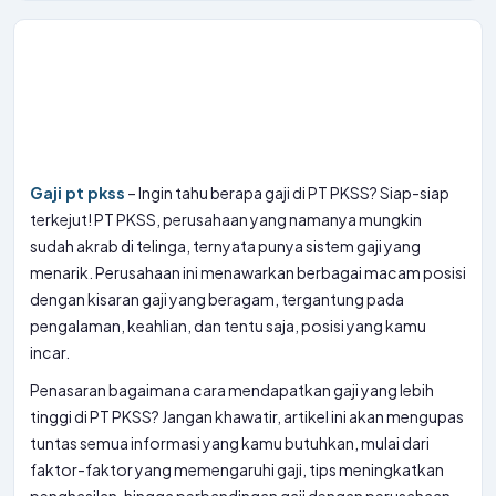
Gaji pt pkss
– Ingin tahu berapa gaji di PT PKSS? Siap-siap
terkejut! PT PKSS, perusahaan yang namanya mungkin
sudah akrab di telinga, ternyata punya sistem gaji yang
menarik. Perusahaan ini menawarkan berbagai macam posisi
dengan kisaran gaji yang beragam, tergantung pada
pengalaman, keahlian, dan tentu saja, posisi yang kamu
incar.
Penasaran bagaimana cara mendapatkan gaji yang lebih
tinggi di PT PKSS? Jangan khawatir, artikel ini akan mengupas
tuntas semua informasi yang kamu butuhkan, mulai dari
faktor-faktor yang memengaruhi gaji, tips meningkatkan