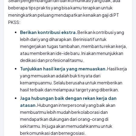
Selain pengembangan diri dan komunikasi yang baik, ada
beberapa tips praktis yang bisa kamu terapkan untuk
meningkatkan peluang mendapatkan kenaikan gaji di PT
PKSS:
Berikan kontribusi ekstra.
Berikan kontribusi yang
lebih dari yang diharapkan. Berinisiatif untuk
mengerjakan tugas tambahan, membantu rekan kerja,
atau memberikan ide-ide baru. Ini akan menunjukkan
dedikasi dan profesionalitasmu.
Tunjukkan hasil kerja yang memuaskan.
Hasil kerja
yang memuaskan adalah bukti nyata dari
kemampuanmu. Selalu berusaha untuk memberikan
hasil terbaik dan melampaui target yang diberikan.
Jaga hubungan baik dengan rekan kerja dan
atasan.
Hubungan interpersonal yang baik akan
membuatmu lebih mudah berkolaborasi dan
mendapatkan dukungan dari orang-orang di
sekitarmu. Ini juga akan memudahkanmu untuk
berkomunikasi dan bernegosiasi.