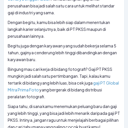
perusahaan bisa jadi salah satu cara untuk melihat standar
gaji di industri yang sama.
Dengan begitu, kamu bisa lebih siap dalam menentukan
langkah karier selanjutnya, baik di PT PKSS maupun di
perusahaan lainnya.
Begitu juga dengan karyawan yang sudah bekerja selama 5
tahun, gajinya cenderung lebih tinggi dibandingkan dengan
karyawan baru.
Bingung mau cari kerja di bidang fotografi? Gaji PT PKSS
mungkin jadi salah satu pertimbangan. Tapi, kalau kamu
tertarik di bidang yang lebih luas, bisa cek juga
gaji PT Global
Mitra Prima Foto
yang bergerak di bidang distribusi
peralatan fotografi.
Siapa tahu, di sana kamu menemukan peluang baru dan gaji
yang lebih tinggi, yang bisa jadi lebih menarik daripada gaji PT
PKSS. Intinya, jangan ragu untuk menjelajahi berbagai pilihan
dan cari tahu mana yang paling cocok buat kamu!