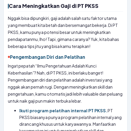
Cara Meningkatkan Gaji di PT PKSS
Nggak bisa dipungkiri, gaji adalah salah satu faktor utama
yang membuat kita betah dan bersemangat bekerja. Di PT
PKSS, kamu punya potensi besar untuk meningkatkan
pendapatanmu, lho! Tapi, gimana caranya? Yuk, kita bahas
beberapa tips jitu yang bisa kamu terapkan!
Pengembangan Diri dan Pelatihan
Ingat pepatah “Ilmu Pengetahuan Adalah Kunci
Keberhasilan”? Nah, di PT PKSS, ini berlaku banget!
Pengembangan diri dan pelatihan adalah investasi yang
nggak akan pernah rugi. Dengan meningkatkan skill dan
pengetahuan, kamu otomatis jadi lebih valuable dan peluang
untuk naik gaji pun makin terbuka lebar.
Ikuti program pelatihan internal PT PKSS.
PT
PKSS biasanya punya program pelatihan internal yang
dirancang khusus untuk karyawannya. Manfaatkan
kesempatan ini untuk meningkatkan skill dan