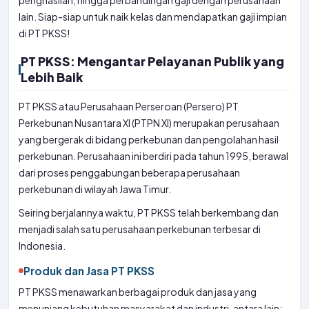
penghasilan, hingga perbandingan gaji dengan perusahaan
lain. Siap-siap untuk naik kelas dan mendapatkan gaji impian
di PT PKSS!
PT PKSS: Mengantar Pelayanan Publik yang
Lebih Baik
PT PKSS atau Perusahaan Perseroan (Persero) PT
Perkebunan Nusantara XI (PTPN XI) merupakan perusahaan
yang bergerak di bidang perkebunan dan pengolahan hasil
perkebunan. Perusahaan ini berdiri pada tahun 1995, berawal
dari proses penggabungan beberapa perusahaan
perkebunan di wilayah Jawa Timur.
Seiring berjalannya waktu, PT PKSS telah berkembang dan
menjadi salah satu perusahaan perkebunan terbesar di
Indonesia.
Produk dan Jasa PT PKSS
PT PKSS menawarkan berbagai produk dan jasa yang
menunjang kebutuhan masyarakat dan industri, antara lain: