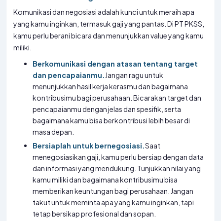
Komunikasi dan negosiasi adalah kunci untuk meraih apa
yang kamu inginkan, termasuk gaji yang pantas. Di PT PKSS,
kamu perlu berani bicara dan menunjukkan value yang kamu
miliki.
Berkomunikasi dengan atasan tentang target
dan pencapaianmu.
Jangan ragu untuk
menunjukkan hasil kerja kerasmu dan bagaimana
kontribusimu bagi perusahaan. Bicarakan target dan
pencapaianmu dengan jelas dan spesifik, serta
bagaimana kamu bisa berkontribusi lebih besar di
masa depan.
Bersiaplah untuk bernegosiasi.
Saat
menegosiasikan gaji, kamu perlu bersiap dengan data
dan informasi yang mendukung. Tunjukkan nilai yang
kamu miliki dan bagaimana kontribusimu bisa
memberikan keuntungan bagi perusahaan. Jangan
takut untuk meminta apa yang kamu inginkan, tapi
tetap bersikap profesional dan sopan.