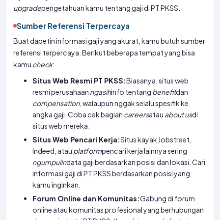
upgrade
pengetahuan kamu tentang gaji di PT PKSS.
Sumber Referensi Terpercaya
Buat dapetin informasi gaji yang akurat, kamu butuh sumber
referensi terpercaya. Berikut beberapa tempat yang bisa
kamu
check
:
Situs Web Resmi PT PKSS:
Biasanya, situs web
resmi perusahaan
ngasih
info tentang
benefit
dan
compensation
, walaupun nggak selalu spesifik ke
angka gaji. Coba cek bagian
careers
atau
about us
di
situs web mereka.
Situs Web Pencari Kerja:
Situs kayak Jobstreet,
Indeed, atau
platform
pencari kerja lainnya sering
ngumpulin
data gaji berdasarkan posisi dan lokasi. Cari
informasi gaji di PT PKSS berdasarkan posisi yang
kamu inginkan.
Forum Online dan Komunitas:
Gabung di forum
online atau komunitas profesional yang berhubungan