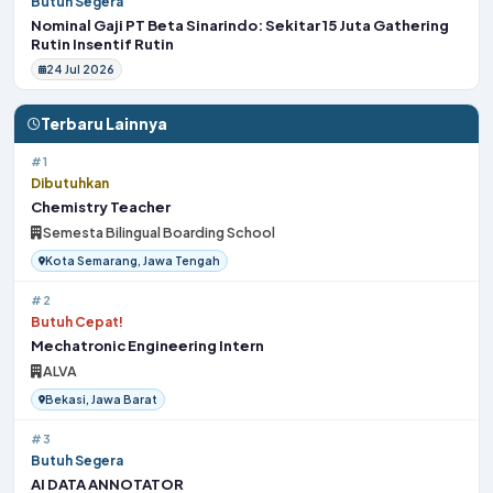
Butuh Segera
Nominal Gaji PT Beta Sinarindo: Sekitar 15 Juta Gathering
Rutin Insentif Rutin
24 Jul 2026
Terbaru Lainnya
#1
Dibutuhkan
Chemistry Teacher
Semesta Bilingual Boarding School
Kota Semarang, Jawa Tengah
#2
Butuh Cepat!
Mechatronic Engineering Intern
ALVA
Bekasi, Jawa Barat
#3
Butuh Segera
AI DATA ANNOTATOR