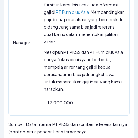
furnitur, kamu bisa cek juga informasi
gaji di
PT Furniplus Asia
. Membandingkan
gaji di dua perusahaan yang bergerak di
bidang yang sama bisa jadi referensi
buat kamu dalam menentukan pilihan
karier.
Manager
Meskipun PT PKSS dan PT Furniplus Asia
punya fokus bisnis yang berbeda,
mempelajari rentang gaji di kedua
perusahaan ini bisa jadi langkah awal
untuk menentukan gaji ideal yang kamu
harapkan.
12.000.000
Sumber: Data internal PT PKSS dan sumber referensi lainnya
(contoh: situs pencari kerja terpercaya).