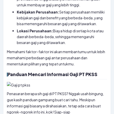
untuk membayar gaji yang lebih tinggi.
Kebijakan Perusahaan:
Setiap perusahaan memiliki
kebijakan gaji dan benefit yang berbeda-beda, yang
bisa memengaruhi besaran gaji yang ditawarkan.
Lokasi Perusahaan:
Biaya hidup di setiap kota atau
daerah berbeda-beda, sehingga memengaruhi
besaran gaji yang ditawarkan.
Memahami faktor-faktor ini akan membantumu untuk lebih
memahami perbedaan gaji antar perusahaan dan
menentukan pilihan yang tepat untukmu.
Panduan Mencari Informasi Gaji PT PKSS
Penasaran berapa sih gaji di PT PKSS? Nggak usah bingung,
gue kasih panduan gampang buat cari tahu. Meskipun
informasi gaji biasanya dirahasiakan, tetap ada cara buat
ngorek-ngorek info ini, kok! Siap-siap