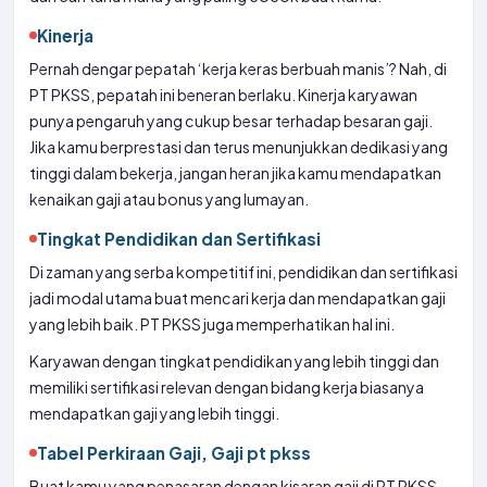
Kinerja
Pernah dengar pepatah ‘kerja keras berbuah manis’? Nah, di
PT PKSS, pepatah ini beneran berlaku. Kinerja karyawan
punya pengaruh yang cukup besar terhadap besaran gaji.
Jika kamu berprestasi dan terus menunjukkan dedikasi yang
tinggi dalam bekerja, jangan heran jika kamu mendapatkan
kenaikan gaji atau bonus yang lumayan.
Tingkat Pendidikan dan Sertifikasi
Di zaman yang serba kompetitif ini, pendidikan dan sertifikasi
jadi modal utama buat mencari kerja dan mendapatkan gaji
yang lebih baik. PT PKSS juga memperhatikan hal ini.
Karyawan dengan tingkat pendidikan yang lebih tinggi dan
memiliki sertifikasi relevan dengan bidang kerja biasanya
mendapatkan gaji yang lebih tinggi.
Tabel Perkiraan Gaji, Gaji pt pkss
Buat kamu yang penasaran dengan kisaran gaji di PT PKSS,