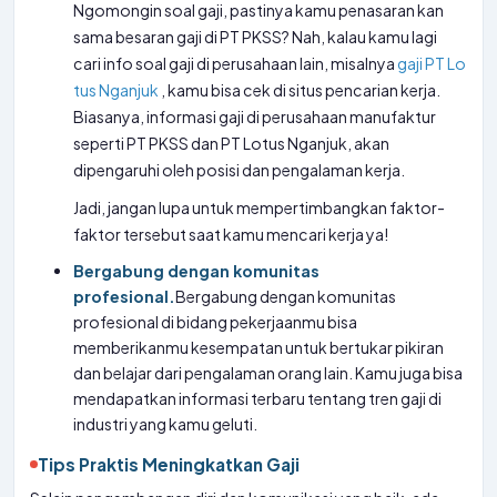
Ngomongin soal gaji, pastinya kamu penasaran kan
sama besaran gaji di PT PKSS? Nah, kalau kamu lagi
cari info soal gaji di perusahaan lain, misalnya
gaji PT Lo
tus Nganjuk
, kamu bisa cek di situs pencarian kerja.
Biasanya, informasi gaji di perusahaan manufaktur
seperti PT PKSS dan PT Lotus Nganjuk, akan
dipengaruhi oleh posisi dan pengalaman kerja.
Jadi, jangan lupa untuk mempertimbangkan faktor-
faktor tersebut saat kamu mencari kerja ya!
Bergabung dengan komunitas
profesional.
Bergabung dengan komunitas
profesional di bidang pekerjaanmu bisa
memberikanmu kesempatan untuk bertukar pikiran
dan belajar dari pengalaman orang lain. Kamu juga bisa
mendapatkan informasi terbaru tentang tren gaji di
industri yang kamu geluti.
Tips Praktis Meningkatkan Gaji