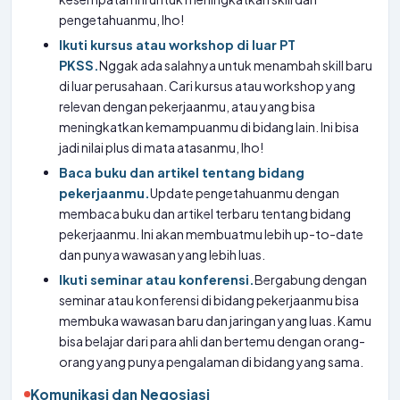
pengetahuanmu, lho!
Ikuti kursus atau workshop di luar PT
PKSS.
Nggak ada salahnya untuk menambah skill baru
di luar perusahaan. Cari kursus atau workshop yang
relevan dengan pekerjaanmu, atau yang bisa
meningkatkan kemampuanmu di bidang lain. Ini bisa
jadi nilai plus di mata atasanmu, lho!
Baca buku dan artikel tentang bidang
pekerjaanmu.
Update pengetahuanmu dengan
membaca buku dan artikel terbaru tentang bidang
pekerjaanmu. Ini akan membuatmu lebih up-to-date
dan punya wawasan yang lebih luas.
Ikuti seminar atau konferensi.
Bergabung dengan
seminar atau konferensi di bidang pekerjaanmu bisa
membuka wawasan baru dan jaringan yang luas. Kamu
bisa belajar dari para ahli dan bertemu dengan orang-
orang yang punya pengalaman di bidang yang sama.
Komunikasi dan Negosiasi