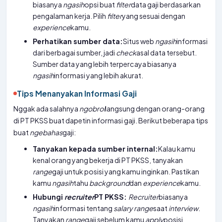
biasanya
ngasih
opsi buat
filter
data gaji berdasarkan
pengalaman kerja. Pilih
filter
yang sesuai dengan
experience
kamu.
Perhatikan sumber data:
Situs web
ngasih
informasi
dari berbagai sumber, jadi
check
asal data tersebut.
Sumber data yang lebih terpercaya biasanya
ngasih
informasi yang lebih akurat.
Tips Menanyakan Informasi Gaji
Nggak ada salahnya
ngobrol
langsung dengan orang-orang
di PT PKSS buat dapetin informasi gaji. Berikut beberapa tips
buat
ngebahas
gaji:
Tanyakan kepada sumber internal:
Kalau kamu
kenal orang yang bekerja di PT PKSS, tanyakan
range
gaji untuk posisi yang kamu inginkan. Pastikan
kamu
ngasih
tahu
background
dan
experience
kamu.
Hubungi
recruiter
PT PKSS:
Recruiter
biasanya
ngasih
informasi tentang
salary range
saat
interview
.
Tanyakan
range
gaji sebelum kamu
apply
posisi