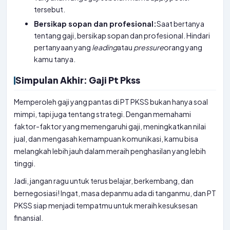
tersebut.
Bersikap sopan dan profesional:
Saat bertanya
tentang gaji, bersikap sopan dan profesional. Hindari
pertanyaan yang
leading
atau
pressure
orang yang
kamu tanya.
Simpulan Akhir: Gaji Pt Pkss
Memperoleh gaji yang pantas di PT PKSS bukan hanya soal
mimpi, tapi juga tentang strategi. Dengan memahami
faktor-faktor yang memengaruhi gaji, meningkatkan nilai
jual, dan mengasah kemampuan komunikasi, kamu bisa
melangkah lebih jauh dalam meraih penghasilan yang lebih
tinggi.
Jadi, jangan ragu untuk terus belajar, berkembang, dan
bernegosiasi! Ingat, masa depanmu ada di tanganmu, dan PT
PKSS siap menjadi tempatmu untuk meraih kesuksesan
finansial.