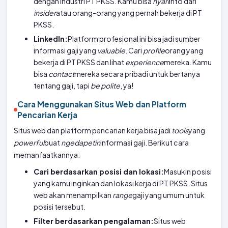
dengan industri PT PKSS. Kamu bisa
nyari
info dari
insider
atau orang-orang yang pernah bekerja di PT
PKSS.
LinkedIn:
Platform profesional ini bisa jadi sumber
informasi gaji yang
valuable
. Cari
profile
orang yang
bekerja di PT PKSS dan lihat
experience
mereka. Kamu
bisa
contact
mereka secara pribadi untuk bertanya
tentang gaji, tapi
be polite
, ya!
Cara Menggunakan Situs Web dan Platform
Pencarian Kerja
Situs web dan platform pencarian kerja bisa jadi
tools
yang
powerful
buat
ngedapetin
informasi gaji. Berikut cara
memanfaatkannya:
Cari berdasarkan posisi dan lokasi:
Masukin posisi
yang kamu inginkan dan lokasi kerja di PT PKSS. Situs
web akan menampilkan
range
gaji yang umum untuk
posisi tersebut.
Filter berdasarkan pengalaman:
Situs web