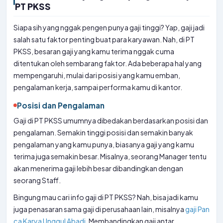
PT PKSS
Siapa sih yang nggak pengen punya gaji tinggi? Yap, gaji jadi
salah satu faktor penting buat para karyawan. Nah, di PT
PKSS, besaran gaji yang kamu terima nggak cuma
ditentukan oleh sembarang faktor. Ada beberapa hal yang
mempengaruhi, mulai dari posisi yang kamu emban,
pengalaman kerja, sampai performa kamu di kantor.
Posisi dan Pengalaman
Gaji di PT PKSS umumnya dibedakan berdasarkan posisi dan
pengalaman. Semakin tinggi posisi dan semakin banyak
pengalaman yang kamu punya, biasanya gaji yang kamu
terima juga semakin besar. Misalnya, seorang Manager tentu
akan menerima gaji lebih besar dibandingkan dengan
seorang Staff.
Bingung mau cari info gaji di PT PKSS? Nah, bisa jadi kamu
juga penasaran sama gaji di perusahaan lain, misalnya
gaji Pan
ca Karya Unggul Abadi
. Membandingkan gaji antar