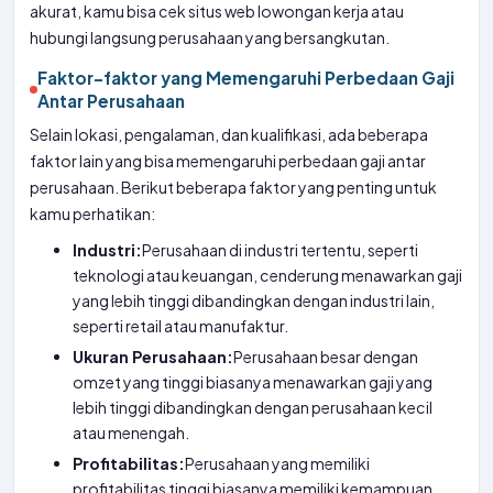
akurat, kamu bisa cek situs web lowongan kerja atau
hubungi langsung perusahaan yang bersangkutan.
Faktor-faktor yang Memengaruhi Perbedaan Gaji
Antar Perusahaan
Selain lokasi, pengalaman, dan kualifikasi, ada beberapa
faktor lain yang bisa memengaruhi perbedaan gaji antar
perusahaan. Berikut beberapa faktor yang penting untuk
kamu perhatikan:
Industri:
Perusahaan di industri tertentu, seperti
teknologi atau keuangan, cenderung menawarkan gaji
yang lebih tinggi dibandingkan dengan industri lain,
seperti retail atau manufaktur.
Ukuran Perusahaan:
Perusahaan besar dengan
omzet yang tinggi biasanya menawarkan gaji yang
lebih tinggi dibandingkan dengan perusahaan kecil
atau menengah.
Profitabilitas:
Perusahaan yang memiliki
profitabilitas tinggi biasanya memiliki kemampuan