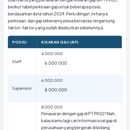
berikut tabel perkiraan gaji untuk beberapa posisi,
berdasarkan data tahun 2024. Perlu diingat, ini hanya
perkiraan, dan gaji sebenarnya bisa bervariasi tergantung
faktor-faktor yang sudah disebutkan sebelumnya.
POSISI
KISARAN GAJI (RP)
4.000.000
Staff
6.000.000
6.000.000
Supervisor
8.000.000
8.000.000
Penasaran dengan gaji di PT PKSS? Nah,
kalau kamu lagi cari informasi soal gaji di
perusahaan yang bergerak di bidang