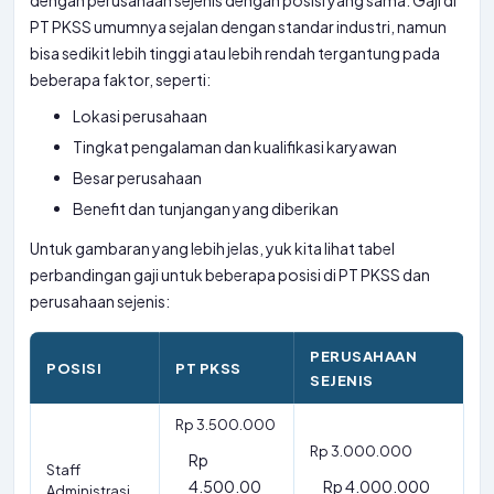
dengan perusahaan sejenis dengan posisi yang sama. Gaji di
PT PKSS umumnya sejalan dengan standar industri, namun
bisa sedikit lebih tinggi atau lebih rendah tergantung pada
beberapa faktor, seperti:
Lokasi perusahaan
Tingkat pengalaman dan kualifikasi karyawan
Besar perusahaan
Benefit dan tunjangan yang diberikan
Untuk gambaran yang lebih jelas, yuk kita lihat tabel
perbandingan gaji untuk beberapa posisi di PT PKSS dan
perusahaan sejenis:
PERUSAHAAN
POSISI
PT PKSS
SEJENIS
Rp 3.500.000
Rp 3.000.000
Rp
Staff
4.500.00
Rp 4.000.000
Administrasi