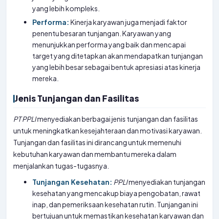
yang lebih kompleks.
Performa:
Kinerja karyawan juga menjadi faktor
penentu besaran tunjangan. Karyawan yang
menunjukkan performa yang baik dan mencapai
target yang ditetapkan akan mendapatkan tunjangan
yang lebih besar sebagai bentuk apresiasi atas kinerja
mereka.
Jenis Tunjangan dan Fasilitas
PT
PPLI
menyediakan berbagai jenis tunjangan dan fasilitas
untuk meningkatkan kesejahteraan dan motivasi karyawan.
Tunjangan dan fasilitas ini dirancang untuk memenuhi
kebutuhan karyawan dan membantu mereka dalam
menjalankan tugas-tugasnya.
Tunjangan Kesehatan:
PPLI
menyediakan tunjangan
kesehatan yang mencakup biaya pengobatan, rawat
inap, dan pemeriksaan kesehatan rutin. Tunjangan ini
bertujuan untuk memastikan kesehatan karyawan dan