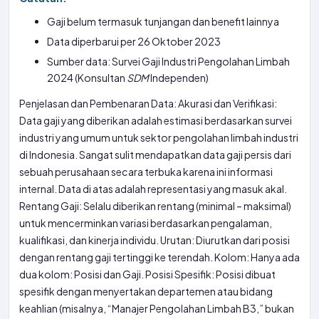
Gaji belum termasuk tunjangan dan benefit lainnya
Data diperbarui per 26 Oktober 2023
Sumber data: Survei Gaji Industri Pengolahan Limbah
2024 (Konsultan
SDM
Independen)
Penjelasan dan Pembenaran Data: Akurasi dan Verifikasi:
Data gaji yang diberikan adalah estimasi berdasarkan survei
industri yang umum untuk sektor pengolahan limbah industri
di Indonesia. Sangat sulit mendapatkan data gaji persis dari
sebuah perusahaan secara terbuka karena ini informasi
internal. Data di atas adalah representasi yang masuk akal.
Rentang Gaji: Selalu diberikan rentang (minimal – maksimal)
untuk mencerminkan variasi berdasarkan pengalaman,
kualifikasi, dan kinerja individu. Urutan: Diurutkan dari posisi
dengan rentang gaji tertinggi ke terendah. Kolom: Hanya ada
dua kolom: Posisi dan Gaji. Posisi Spesifik: Posisi dibuat
spesifik dengan menyertakan departemen atau bidang
keahlian (misalnya, “Manajer Pengolahan Limbah B3,” bukan