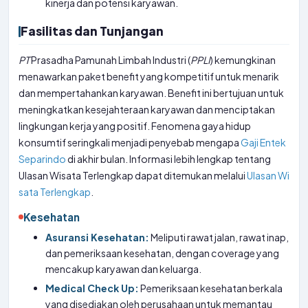
kinerja dan potensi karyawan.
Fasilitas dan Tunjangan
PT
Prasadha Pamunah Limbah Industri (
PPLI
) kemungkinan
menawarkan paket benefit yang kompetitif untuk menarik
dan mempertahankan karyawan. Benefit ini bertujuan untuk
meningkatkan kesejahteraan karyawan dan menciptakan
lingkungan kerja yang positif. Fenomena gaya hidup
konsumtif seringkali menjadi penyebab mengapa
Gaji Entek
Separindo
di akhir bulan. Informasi lebih lengkap tentang
Ulasan Wisata Terlengkap dapat ditemukan melalui
Ulasan Wi
sata Terlengkap
.
Kesehatan
Asuransi Kesehatan:
Meliputi rawat jalan, rawat inap,
dan pemeriksaan kesehatan, dengan coverage yang
mencakup karyawan dan keluarga.
Medical Check Up:
Pemeriksaan kesehatan berkala
yang disediakan oleh perusahaan untuk memantau