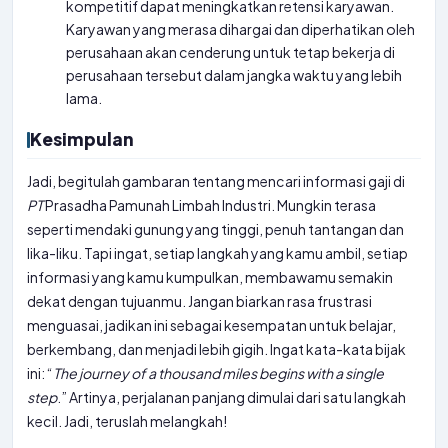
kompetitif dapat meningkatkan retensi karyawan.
Karyawan yang merasa dihargai dan diperhatikan oleh
perusahaan akan cenderung untuk tetap bekerja di
perusahaan tersebut dalam jangka waktu yang lebih
lama.
Kesimpulan
Jadi, begitulah gambaran tentang mencari informasi gaji di
PT
Prasadha Pamunah Limbah Industri. Mungkin terasa
seperti mendaki gunung yang tinggi, penuh tantangan dan
lika-liku. Tapi ingat, setiap langkah yang kamu ambil, setiap
informasi yang kamu kumpulkan, membawamu semakin
dekat dengan tujuanmu. Jangan biarkan rasa frustrasi
menguasai, jadikan ini sebagai kesempatan untuk belajar,
berkembang, dan menjadi lebih gigih. Ingat kata-kata bijak
ini: “
The journey of a thousand miles begins with a single
step
.” Artinya, perjalanan panjang dimulai dari satu langkah
kecil. Jadi, teruslah melangkah!