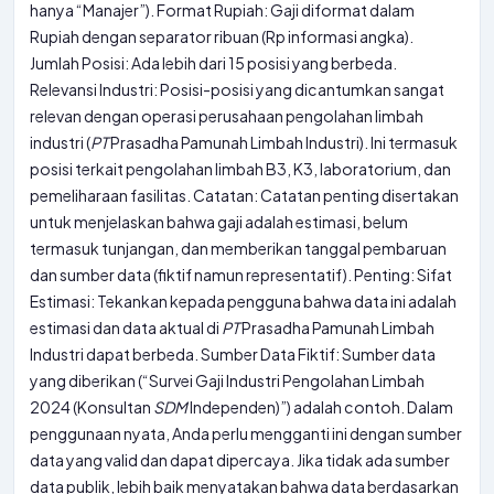
hanya “Manajer”). Format Rupiah: Gaji diformat dalam
Rupiah dengan separator ribuan (Rp informasi angka).
Jumlah Posisi: Ada lebih dari 15 posisi yang berbeda.
Relevansi Industri: Posisi-posisi yang dicantumkan sangat
relevan dengan operasi perusahaan pengolahan limbah
industri (
PT
Prasadha Pamunah Limbah Industri). Ini termasuk
posisi terkait pengolahan limbah B3, K3, laboratorium, dan
pemeliharaan fasilitas. Catatan: Catatan penting disertakan
untuk menjelaskan bahwa gaji adalah estimasi, belum
termasuk tunjangan, dan memberikan tanggal pembaruan
dan sumber data (fiktif namun representatif). Penting: Sifat
Estimasi: Tekankan kepada pengguna bahwa data ini adalah
estimasi dan data aktual di
PT
Prasadha Pamunah Limbah
Industri dapat berbeda. Sumber Data Fiktif: Sumber data
yang diberikan (“Survei Gaji Industri Pengolahan Limbah
2024 (Konsultan
SDM
Independen)”) adalah contoh. Dalam
penggunaan nyata, Anda perlu mengganti ini dengan sumber
data yang valid dan dapat dipercaya. Jika tidak ada sumber
data publik, lebih baik menyatakan bahwa data berdasarkan