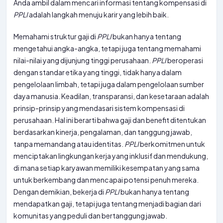
Anda ambil dalam mencari informasi tentang kompensasi di
PPLI
adalah langkah menuju karir yang lebih baik.
Memahami struktur gaji di
PPLI
bukan hanya tentang
mengetahui angka-angka, tetapi juga tentang memahami
nilai-nilai yang dijunjung tinggi perusahaan.
PPLI
beroperasi
dengan standar etika yang tinggi, tidak hanya dalam
pengelolaan limbah, tetapi juga dalam pengelolaan sumber
daya manusia. Keadilan, transparansi, dan kesetaraan adalah
prinsip-prinsip yang mendasari sistem kompensasi di
perusahaan. Hal ini berarti bahwa gaji dan benefit ditentukan
berdasarkan kinerja, pengalaman, dan tanggung jawab,
tanpa memandang atau identitas.
PPLI
berkomitmen untuk
menciptakan lingkungan kerja yang inklusif dan mendukung,
di mana setiap karyawan memiliki kesempatan yang sama
untuk berkembang dan mencapai potensi penuh mereka.
Dengan demikian, bekerja di
PPLI
bukan hanya tentang
mendapatkan gaji, tetapi juga tentang menjadi bagian dari
komunitas yang peduli dan bertanggung jawab.