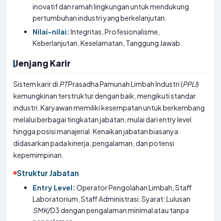
inovatif dan ramah lingkungan untuk mendukung
pertumbuhan industri yang berkelanjutan.
Nilai-nilai:
Integritas, Profesionalisme,
Keberlanjutan, Keselamatan, Tanggung Jawab.
Jenjang Karir
Sistem karir di
PT
Prasadha Pamunah Limbah Industri (
PPLI
)
kemungkinan terstruktur dengan baik, mengikuti standar
industri. Karyawan memiliki kesempatan untuk berkembang
melalui berbagai tingkatan jabatan, mulai dari entry level
hingga posisi manajerial. Kenaikan jabatan biasanya
didasarkan pada kinerja, pengalaman, dan potensi
kepemimpinan.
Struktur Jabatan
Entry Level:
Operator Pengolahan Limbah, Staff
Laboratorium, Staff Administrasi. Syarat: Lulusan
SMK
/D3 dengan pengalaman minimal atau tanpa