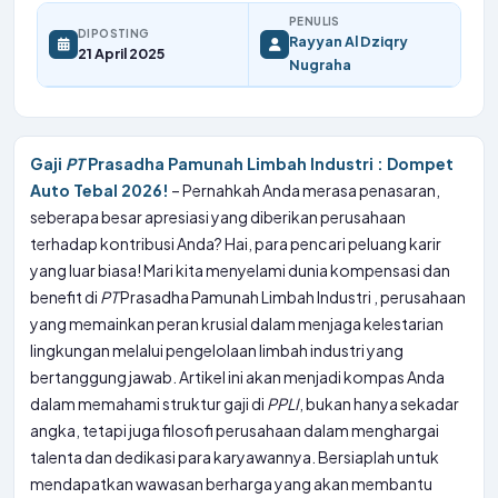
PENULIS
DIPOSTING
Rayyan Al Dziqry
21 April 2025
Nugraha
Gaji
PT
Prasadha Pamunah Limbah Industri : Dompet
Auto Tebal 2026!
– Pernahkah Anda merasa penasaran,
seberapa besar apresiasi yang diberikan perusahaan
terhadap kontribusi Anda? Hai, para pencari peluang karir
yang luar biasa! Mari kita menyelami dunia kompensasi dan
benefit di
PT
Prasadha Pamunah Limbah Industri , perusahaan
yang memainkan peran krusial dalam menjaga kelestarian
lingkungan melalui pengelolaan limbah industri yang
bertanggung jawab. Artikel ini akan menjadi kompas Anda
dalam memahami struktur gaji di
PPLI
, bukan hanya sekadar
angka, tetapi juga filosofi perusahaan dalam menghargai
talenta dan dedikasi para karyawannya. Bersiaplah untuk
mendapatkan wawasan berharga yang akan membantu