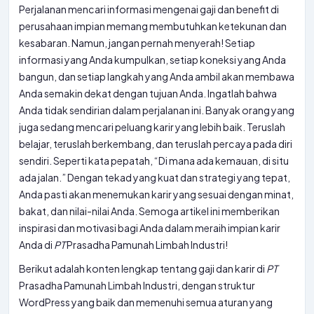
Perjalanan mencari informasi mengenai gaji dan benefit di
perusahaan impian memang membutuhkan ketekunan dan
kesabaran. Namun, jangan pernah menyerah! Setiap
informasi yang Anda kumpulkan, setiap koneksi yang Anda
bangun, dan setiap langkah yang Anda ambil akan membawa
Anda semakin dekat dengan tujuan Anda. Ingatlah bahwa
Anda tidak sendirian dalam perjalanan ini. Banyak orang yang
juga sedang mencari peluang karir yang lebih baik. Teruslah
belajar, teruslah berkembang, dan teruslah percaya pada diri
sendiri. Seperti kata pepatah, “Di mana ada kemauan, di situ
ada jalan.” Dengan tekad yang kuat dan strategi yang tepat,
Anda pasti akan menemukan karir yang sesuai dengan minat,
bakat, dan nilai-nilai Anda. Semoga artikel ini memberikan
inspirasi dan motivasi bagi Anda dalam meraih impian karir
Anda di
PT
Prasadha Pamunah Limbah Industri!
Berikut adalah konten lengkap tentang gaji dan karir di
PT
Prasadha Pamunah Limbah Industri, dengan struktur
WordPress yang baik dan memenuhi semua aturan yang