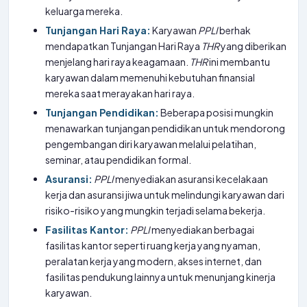
keluarga mereka.
Tunjangan Hari Raya:
Karyawan
PPLI
berhak
mendapatkan Tunjangan Hari Raya
THR
yang diberikan
menjelang hari raya keagamaan.
THR
ini membantu
karyawan dalam memenuhi kebutuhan finansial
mereka saat merayakan hari raya.
Tunjangan Pendidikan:
Beberapa posisi mungkin
menawarkan tunjangan pendidikan untuk mendorong
pengembangan diri karyawan melalui pelatihan,
seminar, atau pendidikan formal.
Asuransi:
PPLI
menyediakan asuransi kecelakaan
kerja dan asuransi jiwa untuk melindungi karyawan dari
risiko-risiko yang mungkin terjadi selama bekerja.
Fasilitas Kantor:
PPLI
menyediakan berbagai
fasilitas kantor seperti ruang kerja yang nyaman,
peralatan kerja yang modern, akses internet, dan
fasilitas pendukung lainnya untuk menunjang kinerja
karyawan.