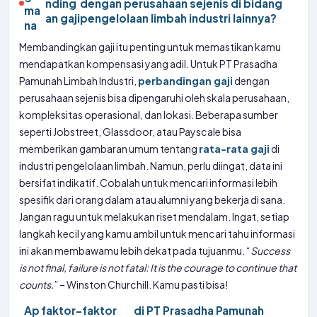
nding
dengan perusahaan sejenis di bidang
ma
an gaji
pengelolaan limbah industri lainnya?
na
Membandingkan gaji itu penting untuk memastikan kamu
mendapatkan kompensasi yang adil. Untuk PT Prasadha
Pamunah Limbah Industri,
perbandingan gaji
dengan
perusahaan sejenis bisa dipengaruhi oleh skala perusahaan,
kompleksitas operasional, dan lokasi. Beberapa sumber
seperti Jobstreet, Glassdoor, atau Payscale bisa
memberikan gambaran umum tentang
rata-rata gaji
di
industri pengelolaan limbah. Namun, perlu diingat, data ini
bersifat indikatif. Cobalah untuk mencari informasi lebih
spesifik dari orang dalam atau alumni yang bekerja di sana.
Jangan ragu untuk melakukan riset mendalam. Ingat, setiap
langkah kecil yang kamu ambil untuk mencari tahu informasi
ini akan membawamu lebih dekat pada tujuanmu. “
Success
is not final, failure is not fatal: It is the courage to continue that
counts.
” – Winston Churchill. Kamu pasti bisa!
Ap
faktor-faktor
di PT Prasadha Pamunah