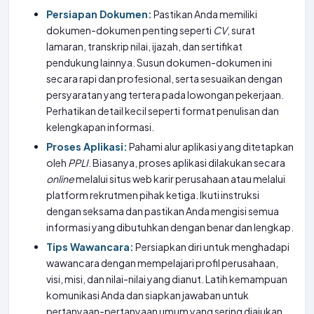
Persiapan Dokumen:
Pastikan Anda memiliki
dokumen-dokumen penting seperti
CV
, surat
lamaran, transkrip nilai, ijazah, dan sertifikat
pendukung lainnya. Susun dokumen-dokumen ini
secara rapi dan profesional, serta sesuaikan dengan
persyaratan yang tertera pada lowongan pekerjaan.
Perhatikan detail kecil seperti format penulisan dan
kelengkapan informasi.
Proses Aplikasi:
Pahami alur aplikasi yang ditetapkan
oleh
PPLI
. Biasanya, proses aplikasi dilakukan secara
online
melalui situs web karir perusahaan atau melalui
platform rekrutmen pihak ketiga. Ikuti instruksi
dengan seksama dan pastikan Anda mengisi semua
informasi yang dibutuhkan dengan benar dan lengkap.
Tips Wawancara:
Persiapkan diri untuk menghadapi
wawancara dengan mempelajari profil perusahaan,
visi, misi, dan nilai-nilai yang dianut. Latih kemampuan
komunikasi Anda dan siapkan jawaban untuk
pertanyaan-pertanyaan umum yang sering diajukan