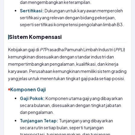
dan mengembangkan keterampilan.
Sertifikasi:
Dukungan untuk karyawan memperoleh
sertifikasi yang relevan dengan bidang pekerjaan,
seperti sertifikasi kompetensi pengolahan limbah B3.
Sistem Kompensasi
Kebijakan gaji di
PT
Prasadha Pamunah Limbah Industri (
PPLI
)
kemungkinan disesuaikan dengan standar industri dan
mempertimbangkan pengalaman, kualifikasi, dan kinerja
karyawan. Perusahaan kemungkinan memiliki sistem grading
yang jelas untuk menentukan tingkat gaji pada setiap posisi.
Komponen Gaji
Gaji Pokok:
Komponen utama gaji yang dibayarkan
secara bulanan, disesuaikan dengan tingkat jabatan
dan pengalaman.
Tunjangan Tetap:
Tunjangan yang dibayarkan
secara rutin setiap bulan, seperti tunjangan
transportasi, tunjangan makan, dan tunjangan