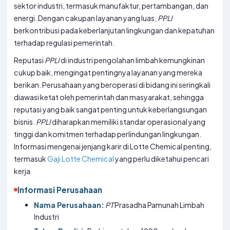
sektor industri, termasuk manufaktur, pertambangan, dan
energi. Dengan cakupan layanan yang luas,
PPLI
berkontribusi pada keberlanjutan lingkungan dan kepatuhan
terhadap regulasi pemerintah.
Reputasi
PPLI
di industri pengolahan limbah kemungkinan
cukup baik, mengingat pentingnya layanan yang mereka
berikan. Perusahaan yang beroperasi di bidang ini seringkali
diawasi ketat oleh pemerintah dan masyarakat, sehingga
reputasi yang baik sangat penting untuk keberlangsungan
bisnis.
PPLI
diharapkan memiliki standar operasional yang
tinggi dan komitmen terhadap perlindungan lingkungan.
Informasi mengenai jenjang karir di Lotte Chemical penting,
termasuk
Gaji Lotte Chemical
yang perlu diketahui pencari
kerja
Informasi Perusahaan
Nama Perusahaan:
PT
Prasadha Pamunah Limbah
Industri