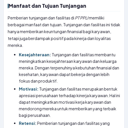
Manfaat dan Tujuan Tunjangan
Pemberian tunjangan dan fasilitas di
PT
PPLI
memiliki
berbagai manfaat dan tujuan. Tunjangan dan fasilitas ini tidak
hanya memberikan keuntungan finansial bagi karyawan,
tetapi juga berdampak positif pada kinerja dan loyalitas
mereka.
Kesejahteraan:
Tunjangan dan fasilitas membantu
meningkatkan kesejahteraan karyawan dan keluarga
mereka. Dengan terpenuhinya kebutuhan finansial dan
kesehatan, karyawan dapat bekerja dengan lebih
fokus dan produktif.
Motivasi:
Tunjangan dan fasilitas merupakan bentuk
apresiasi perusahaan terhadap kinerja karyawan. Hal ini
dapat meningkatkan motivasi kerja karyawan dan
mendorong mereka untuk memberikan yang terbaik
bagi perusahaan.
Retensi:
Pemberian tunjangan dan fasilitas yang