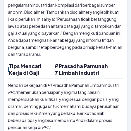
pengalaman industri dan kompilasi dari berbagai sumber
anonim. Disclaimer: Tambahkan disclaimer yang lebih kuat
jika diperlukan, misalnya: “Perusahaan tidak bertanggung
jawab atas perbedaan antara data gaji yang ditampilkan dan
gaji aktual yang dibayarkan.” Dengan mengikuti panduan ini,
Anda dapat menghasilkan tabel gaji yang informatif dan
berguna, sambil tetap berpegang pada prinsip kehati-hatian
dan transparansi.
Tips Mencari
P
Prasadha Pamunah
Kerja di Gaji
T
Limbah Industri
Mencari pekerjaan di
PT
Prasadha Pamunah Limbah Industri
PPLI
memerlukan persiapan yang matang. Selain
mempersiapkan kualifikasi yang sesuai dengan posisi yang
dilamar, penting juga untuk memahami budaya perusahaan
dan proses rekrutmen yang berlaku. Berikut adalah
beberapa tips yang bisa membantu Anda dalam proses
pencarian kerja di
PPLI
.