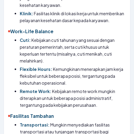
kesehatan karyawan.
Klinik:
Fasilitas klinik di lokasi kerja untuk memberikan
pelayanan kesehatan dasar kepada karyawan.
Work-Life Balance
Cuti:
Kebijakan cuti tahunan yang sesuai dengan
peraturan pemerintah, serta cuti khusus untuk
keperluan tertentu (misalnya, cuti menikah, cuti
melahirkan).
Flexible Hours:
Kemungkinan menerapkan jam kerja
fleksibel untuk beberapa posisi, tergantung pada
kebutuhan operasional.
Remote Work:
Kebijakan remote work mungkin
diterapkan untuk beberapa posisi administratif,
tergantung pada kebijakan perusahaan.
Fasilitas Tambahan
Transportasi:
Mungkin menyediakan fasilitas
transportasi atau tunjangan transportasi bagi