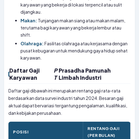
karyawan yang bekerja di lokasi terpencil atau sulit
dijangkau.
Makan:
Tunjangan makan siang atau makan malam,
terutama bagi karyawan yang bekerja lembur atau
shift.
Olahraga:
Fasilitas olahraga atau kerjasama dengan
pusat kebugaran untuk mendukung gaya hidup sehat
karyawan.
Daftar Gaji
P
Prasadha Pamunah
Karyawan
T
Limbah Industri
Daftar gaji dibawah ini merupakan rentang gaji rata-rata
berdasarkan data survei industri tahun 2024. Besaran gaji
aktual dapat bervariasi tergantung pengalaman, kualifikasi,
dan kebijakan perusahaan.
RENTANG GAJI
POSISI
(PER BULAN)