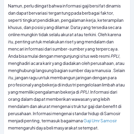
Namun, perlu diingat bahwa informasi gaji bersifat dinamis
dan dapat bervariasi tergantung pada berbagai faktor,
seperti tingkat pendidikan, pengalaman kerja, keterampilan
khusus, dan posisi yang dilamar. Data yang tersedia secara
online mungkin tidak selalu akurat atau terkini. Oleh karena
itu, penting untuk melakukan riset yang mendalam dan
mencari informasi dari sumber-sumber yang terpercaya.
Anda bisa mulai dengan mengunjungi situs web resmi
PPLI
,
menghadiri acara karir yang diadakan oleh perusahaan, atau
menghubungi langsung bagian sumber daya manusia . Selain
itu, jangan ragu untuk membangun jaringan dengan para
profesional yang bekerja di industri pengelolaan limbah atau
yang memiliki pengalaman bekerja di
PPLI
. Informasi dari
orang dalam dapat memberikan wawasan yang lebih
mendalam dan akurat mengenai struktur gaji dan benefit di
perusahaan. Informasi mengenai standar hidup di Samosir
menjadi penting, termasuk bagaimana
Gaji Umr Samosir
memengaruhi daya beli masyarakat setempat.