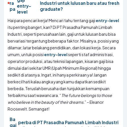
ra
Industri untuk lulusan baru atau fresh
entry-
pa
graduate?
level
Hai para pencari kerja! Mencari tahu tentang gaji
entry-level
itu penting banget, kan? Di PT Prasadha Pamunah Limbah
Industri, seperti perusahaan lain, gaji untuk lulusan baru bisa
bervariasi tergantung beberapa faktor. Misalnya, posisi yang
dilamar, latar belakang pendidikan, dan lokasi kerja. Secara
umum, untuk posisi
entry-level
seperti staf administrasi,
operator produksi, atau teknisi lapangan, kisaran gaji bisa
dimulai dari sekitar UMR (Upah Minimum Regional) hingga
sedikit di atasnya. Ingat, ini hanya perkiraan ya! Jangan
berkecil hati kalau angka yang kamu dapatkan sedikit
berbeda. Teruslah berusaha dan tunjukkan kemampuan
terbaikmu saat wawancara. “
The future belongs to those
who believe in the beauty of their dreams.
” – Eleanor
Roosevelt. Semangat!
Ba
perba
di PT Prasadha Pamunah Limbah Industri
gai