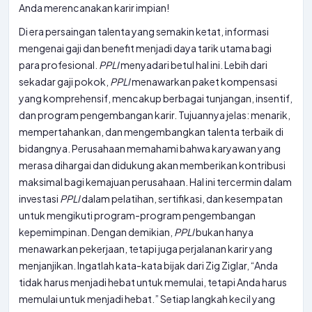
Anda merencanakan karir impian!
Di era persaingan talenta yang semakin ketat, informasi
mengenai gaji dan benefit menjadi daya tarik utama bagi
para profesional.
PPLI
menyadari betul hal ini. Lebih dari
sekadar gaji pokok,
PPLI
menawarkan paket kompensasi
yang komprehensif, mencakup berbagai tunjangan, insentif,
dan program pengembangan karir. Tujuannya jelas: menarik,
mempertahankan, dan mengembangkan talenta terbaik di
bidangnya. Perusahaan memahami bahwa karyawan yang
merasa dihargai dan didukung akan memberikan kontribusi
maksimal bagi kemajuan perusahaan. Hal ini tercermin dalam
investasi
PPLI
dalam pelatihan, sertifikasi, dan kesempatan
untuk mengikuti program-program pengembangan
kepemimpinan. Dengan demikian,
PPLI
bukan hanya
menawarkan pekerjaan, tetapi juga perjalanan karir yang
menjanjikan. Ingatlah kata-kata bijak dari Zig Ziglar, “Anda
tidak harus menjadi hebat untuk memulai, tetapi Anda harus
memulai untuk menjadi hebat.” Setiap langkah kecil yang