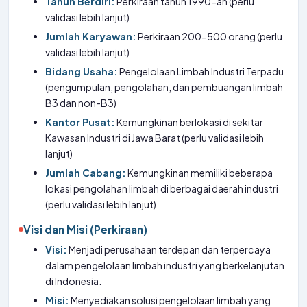
Tahun Berdiri:
Perkiraan tahun 1990-an (perlu
validasi lebih lanjut)
Jumlah Karyawan:
Perkiraan 200-500 orang (perlu
validasi lebih lanjut)
Bidang Usaha:
Pengelolaan Limbah Industri Terpadu
(pengumpulan, pengolahan, dan pembuangan limbah
B3 dan non-B3)
Kantor Pusat:
Kemungkinan berlokasi di sekitar
Kawasan Industri di Jawa Barat (perlu validasi lebih
lanjut)
Jumlah Cabang:
Kemungkinan memiliki beberapa
lokasi pengolahan limbah di berbagai daerah industri
(perlu validasi lebih lanjut)
Visi dan Misi (Perkiraan)
Visi:
Menjadi perusahaan terdepan dan terpercaya
dalam pengelolaan limbah industri yang berkelanjutan
di Indonesia.
Misi:
Menyediakan solusi pengelolaan limbah yang