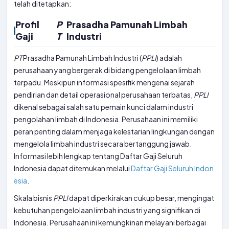
telah ditetapkan:
Profil
P
Prasadha Pamunah Limbah
Gaji
T
Industri
PT
Prasadha Pamunah Limbah Industri (
PPLI
) adalah
perusahaan yang bergerak di bidang pengelolaan limbah
terpadu. Meskipun informasi spesifik mengenai sejarah
pendirian dan detail operasional perusahaan terbatas,
PPLI
dikenal sebagai salah satu pemain kunci dalam industri
pengolahan limbah di Indonesia. Perusahaan ini memiliki
peran penting dalam menjaga kelestarian lingkungan dengan
mengelola limbah industri secara bertanggung jawab.
Informasi lebih lengkap tentang Daftar Gaji Seluruh
Indonesia dapat ditemukan melalui
Daftar Gaji Seluruh Indon
esia
.
Skala bisnis
PPLI
dapat diperkirakan cukup besar, mengingat
kebutuhan pengelolaan limbah industri yang signifikan di
Indonesia. Perusahaan ini kemungkinan melayani berbagai