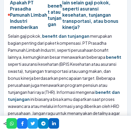
Apakah PT
lain selain gaji pokok,
benefi
Prasadha
seperti asuransi
t atau
Pamunah Limbah
kesehatan, tunjangan
tunjan
Industri
transportasi, atau bonus
gan
memberikan
kinerja?
Selain gaji pokok,
benefit dan tunjangan
merupakan
bagian penting dari paket kompensasi. PT Prasadha
Pamunah Limbah Industri, seperti perusahaan bonafit
lainnya, kemungkinan besar menawarkan beberapa
benefit
seperti asuransi kesehatan (BPJS Kesehatan atau asuransi
swasta), tunjangan transportasi atau uang makan, dan
bonus kinerja berdasarkan pencapaian target. Beberapa
perusahaan juga menawarkan program pensiun atau
tunjangan hari raya (THR). Informasi mengenai
benefit dan
tunjangan
ini biasanya bisa kamu dapatkan saat proses
wawancara atau melalui informasi yang diberikan oleh HRD
perusahaan. Jangan ragu untuk menanyakan detailnya agar
kamu bisa mendapatkan gambaran yang jelas tentang total
kompensasi yang akan kamu terima. “
The only way to do