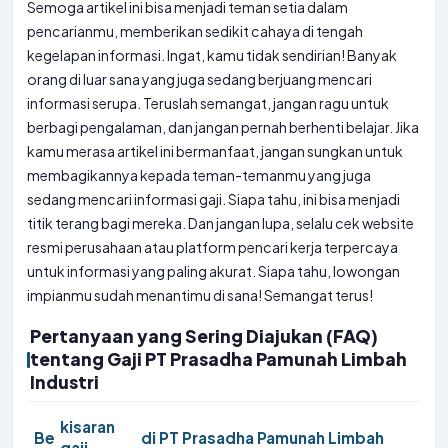
Semoga artikel ini bisa menjadi teman setia dalam
pencarianmu, memberikan sedikit cahaya di tengah
kegelapan informasi. Ingat, kamu tidak sendirian! Banyak
orang di luar sana yang juga sedang berjuang mencari
informasi serupa. Teruslah semangat, jangan ragu untuk
berbagi pengalaman, dan jangan pernah berhenti belajar. Jika
kamu merasa artikel ini bermanfaat, jangan sungkan untuk
membagikannya kepada teman-temanmu yang juga
sedang mencari informasi gaji. Siapa tahu, ini bisa menjadi
titik terang bagi mereka. Dan jangan lupa, selalu cek website
resmi perusahaan atau platform pencari kerja terpercaya
untuk informasi yang paling akurat. Siapa tahu, lowongan
impianmu sudah menantimu di sana! Semangat terus!
Pertanyaan yang Sering Diajukan (FAQ)
tentang Gaji PT Prasadha Pamunah Limbah
Industri
kisaran
Be
di PT Prasadha Pamunah Limbah
gaji