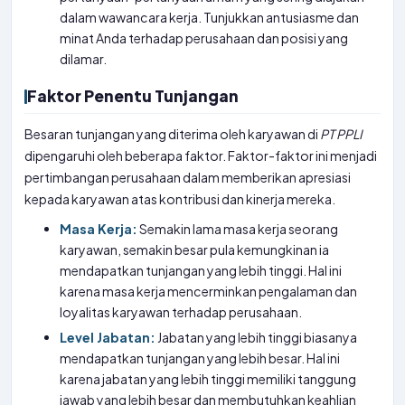
dalam wawancara kerja. Tunjukkan antusiasme dan
minat Anda terhadap perusahaan dan posisi yang
dilamar.
Faktor Penentu Tunjangan
Besaran tunjangan yang diterima oleh karyawan di
PT
PPLI
dipengaruhi oleh beberapa faktor. Faktor-faktor ini menjadi
pertimbangan perusahaan dalam memberikan apresiasi
kepada karyawan atas kontribusi dan kinerja mereka.
Masa Kerja:
Semakin lama masa kerja seorang
karyawan, semakin besar pula kemungkinan ia
mendapatkan tunjangan yang lebih tinggi. Hal ini
karena masa kerja mencerminkan pengalaman dan
loyalitas karyawan terhadap perusahaan.
Level Jabatan:
Jabatan yang lebih tinggi biasanya
mendapatkan tunjangan yang lebih besar. Hal ini
karena jabatan yang lebih tinggi memiliki tanggung
jawab yang lebih besar dan membutuhkan keahlian