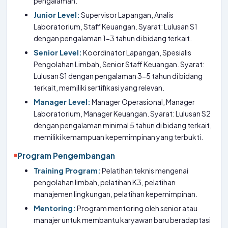
pengalaman.
Junior Level:
Supervisor Lapangan, Analis
Laboratorium, Staff Keuangan. Syarat: Lulusan S1
dengan pengalaman 1-3 tahun di bidang terkait.
Senior Level:
Koordinator Lapangan, Spesialis
Pengolahan Limbah, Senior Staff Keuangan. Syarat:
Lulusan S1 dengan pengalaman 3-5 tahun di bidang
terkait, memiliki sertifikasi yang relevan.
Manager Level:
Manager Operasional, Manager
Laboratorium, Manager Keuangan. Syarat: Lulusan S2
dengan pengalaman minimal 5 tahun di bidang terkait,
memiliki kemampuan kepemimpinan yang terbukti.
Program Pengembangan
Training Program:
Pelatihan teknis mengenai
pengolahan limbah, pelatihan K3, pelatihan
manajemen lingkungan, pelatihan kepemimpinan.
Mentoring:
Program mentoring oleh senior atau
manajer untuk membantu karyawan baru beradaptasi