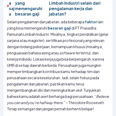
a
yang
Limbah Industri selain dari
saj
memengaruhi
pengalaman kerja dan
a
besaran gaji
jabatan?
Selain pengalaman dan jabatan, ada beberapa
faktor
lain
yang bisa memengaruhi
besaran gaji
di PT Prasadha
Pamunah Limbah Industri. Misalnya, tingkat pendidikan (gelar
sarjana atau magister), sertifikasi profesional yang relevan
dengan bidang pekerjaan, kemampuan khusus (misalnya,
penguasaan bahasa asing atau
software
tertentu), dan
kinerja individu. Lokasi kerja juga bisa berpengaruh, karena
UMR di setiap daerah berbeda. Perusahaan juga mungkin
mempertimbangkan kontribusi kamu terhadap tim dan
perusahaan secara keseluruhan. Jadi, selain fokus pada
pengalaman dan jabatan, pastikan kamu terus
mengembangkan diri dan meningkatkan
skill
. Tunjukkan
bahwa kamu adalah aset berharga bagi perusahaan. “
Believe
you can and you’re halfway there.
” – Theodore Roosevelt.
Tetap semangat dan jangan pernah berhenti belajar!