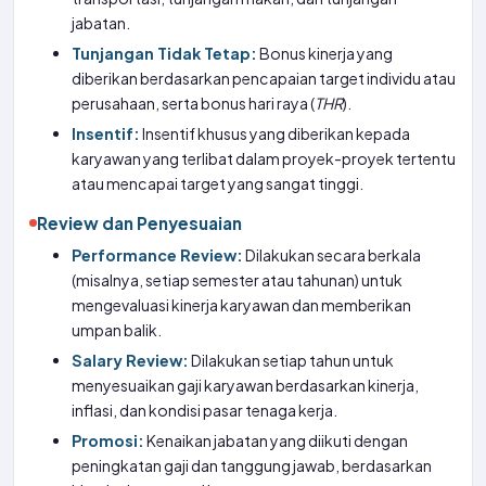
jabatan.
Tunjangan Tidak Tetap:
Bonus kinerja yang
diberikan berdasarkan pencapaian target individu atau
perusahaan, serta bonus hari raya (
THR
).
Insentif:
Insentif khusus yang diberikan kepada
karyawan yang terlibat dalam proyek-proyek tertentu
atau mencapai target yang sangat tinggi.
Review dan Penyesuaian
Performance Review:
Dilakukan secara berkala
(misalnya, setiap semester atau tahunan) untuk
mengevaluasi kinerja karyawan dan memberikan
umpan balik.
Salary Review:
Dilakukan setiap tahun untuk
menyesuaikan gaji karyawan berdasarkan kinerja,
inflasi, dan kondisi pasar tenaga kerja.
Promosi:
Kenaikan jabatan yang diikuti dengan
peningkatan gaji dan tanggung jawab, berdasarkan