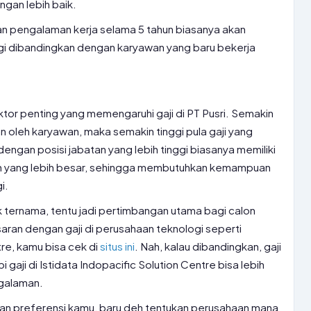
gan lebih baik.
n pengalaman kerja selama 5 tahun biasanya akan
ggi dibandingkan dengan karyawan yang baru bekerja
ktor penting yang memengaruhi gaji di PT Pusri. Semakin
n oleh karyawan, maka semakin tinggi pula gaji yang
dengan posisi jabatan yang lebih tinggi biasanya memiliki
 yang lebih besar, sehingga membutuhkan kemampuan
i.
uk ternama, tentu jadi pertimbangan utama bagi calon
aran dengan gaji di perusahaan teknologi seperti
tre, kamu bisa cek di
situs ini
. Nah, kalau dibandingkan, gaji
pi gaji di Istidata Indopacific Solution Centre bisa lebih
ngalaman.
n dan preferensi kamu, baru deh tentukan perusahaan mana