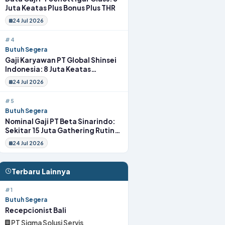
Juta Keatas Plus Bonus Plus THR
24 Jul 2026
#4
Butuh Segera
Gaji Karyawan PT Global Shinsei
Indonesia: 8 Juta Keatas
Tunjangan Komplit Uang
24 Jul 2026
Transport
#5
Butuh Segera
Nominal Gaji PT Beta Sinarindo:
Sekitar 15 Juta Gathering Rutin
Insentif Rutin
24 Jul 2026
Terbaru Lainnya
#1
Butuh Segera
Recepcionist Bali
PT Sigma Solusi Servis