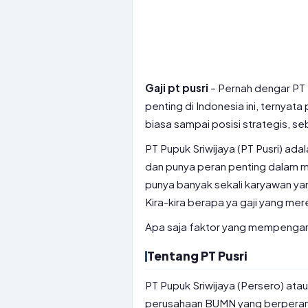
Gaji pt pusri
– Pernah dengar PT 
penting di Indonesia ini, ternyata
biasa sampai posisi strategis, sebe
PT Pupuk Sriwijaya (PT Pusri) ada
dan punya peran penting dalam m
punya banyak sekali karyawan yan
Kira-kira berapa ya gaji yang me
Apa saja faktor yang mempengaruhi
Tentang PT Pusri
PT Pupuk Sriwijaya (Persero) ata
perusahaan BUMN yang berperan 