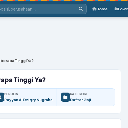
Home
Lowo
Seberapa Tinggi Ya?
erapa Tinggi Ya?
PENULIS
KATEGORI
Rayyan Al Dziqry Nugraha
Daftar Gaji