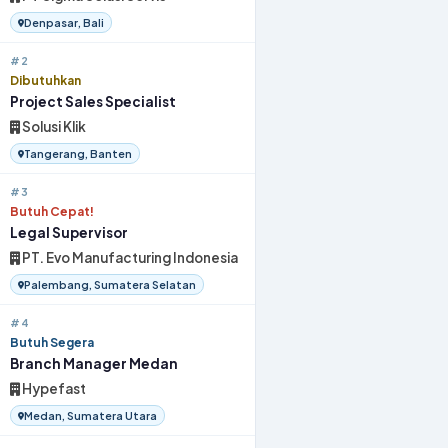
Denpasar, Bali
#2
Dibutuhkan
Project Sales Specialist
Solusi Klik
Tangerang, Banten
#3
Butuh Cepat!
Legal Supervisor
PT. Evo Manufacturing Indonesia
Palembang, Sumatera Selatan
#4
Butuh Segera
Branch Manager Medan
Hypefast
Medan, Sumatera Utara