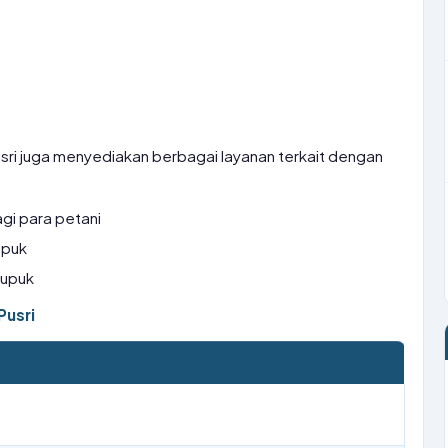
sri juga menyediakan berbagai layanan terkait dengan
gi para petani
upuk
pupuk
Pusri