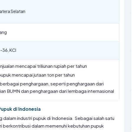
tera Selatan
rang
P-36, KCl
jualan mencapai triliunan rupiah per tahun
pupuk mencapai jutaan ton per tahun
berbagai penghargaan, seperti penghargaan dari
an BUMN dan penghargaan dari lembaga internasional
Pupuk di Indonesia
dalam industri pupuk di Indonesia. Sebagai salah satu
ri berkontribusi dalam memenuhi kebutuhan pupuk