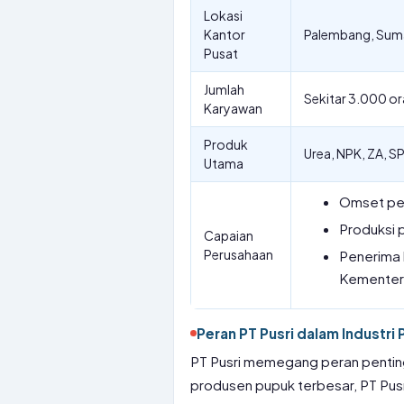
Lokasi
Kantor
Palembang, Suma
Pusat
Jumlah
Sekitar 3.000 o
Karyawan
Produk
Urea, NPK, ZA, S
Utama
Omset pen
Produksi 
Capaian
Perusahaan
Penerima 
Kementeri
Peran PT Pusri dalam Industri 
PT Pusri memegang peran penting 
produsen pupuk terbesar, PT Pus