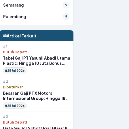
Semarang
9
Palembang
9
Artikel Terkait
#1
Butuh Cepat!
Tabel Gaji PT Yasunli Abadi Utama
Plastic: Hingga 10 Juta Bonus
Melimpah Lengkap Tunjangan
25 Jul 2026
#2
Dibutuhkan
Besaran Gaji PT X Motors
Internasional Group: Hingga 18
Juta Gym Membership Makan
25 Jul 2026
Siang
#3
Butuh Cepat!
Data Gaji PT Schott Igar Glass: 8