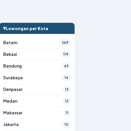
Lowongan per Kota
Batam
269
Bekasi
119
Bandung
63
Surabaya
14
Denpasar
13
Medan
12
Makassar
11
Jakarta
10