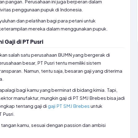
n pangan. Perusahaan ini juga berperan dalam
ivitas penggunaan pupuk di Indonesia.
yuluhan dan pelatihan bagi para petani untuk
keterampilan mereka dalam menggunakan pupuk.
Gaji di PT Pusri
pakan salah satu perusahaan BUMN yang bergerak di
rusahaan besar, PT Pusri tentu memiliki sistem
ransparan. Namun, tentu saja, besaran gaji yang diterima
a.
apalagi bagi kamu yang berminat di bidang kimia. Tapi,
sektor manufaktur, mungkin gaji di PT SMJ Brebes bisa jadi
lengkap tentang gaji di
gaji PT SMJ Brebes
untuk
 Pusri.
 di tangan kamu, sesuai dengan passion dan ambisi