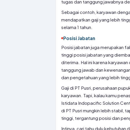
tugas dan tanggung jawabnya den
Sebagai contoh, karyawan denga
mendapatkan gaji yang lebih tin
selama 1 tahun.
Posisi Jabatan
Posisi jabatan juga merupakan fa
tinggi posisi jabatan yang diemba
diterima. Hal ini karena karyawan 
tanggung jawab dan kewenangan
dan pengetahuan yang lebih tingg
Gaji di PT Pusri, perusahaan pup
karyawan. Tapi, kalau kamu penas
Istidata Indopacific Solution Cen
di PT Pusri mungkin lebih stabil, ta
tinggi, tergantung posisi dan pe
Intinya, cari tahu dulu kebutuha