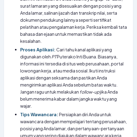
surat lamaran yang disesuaikan dengan posisi yang
Anda lamar, salinan ijazah dan transkrip nilai, serta
dokumen pendukung lainnya seperti sertifikat
pelatihan atau pengalaman kerja. Periksa kembali tata
bahasa dan ejaan untuk memastikan tidak ada
kesalahan.
Proses Aplikasi:
Cari tahu kanal aplikasi yang
digunakan oleh
PT
Puterako Inti Buana. Biasanya,
informasi ini tersedia di situs web perusahaan, portal
lowongan kerja, atau media sosial. Ikuti instruksi
aplikasi dengan seksama dan pastikan Anda
mengirimkan aplikasi Anda sebelum batas waktu.
Jangan ragu untuk melakukan
follow-up
jika Anda
belum menerima kabar dalam jangka waktu yang
wajar.
Tips Wawancara:
Persiapkan diri Anda untuk
wawancara dengan mempelajari tentang perusahaan,
posisi yang Anda lamar, dan pertanyaan-pertanyaan
umum yang sering diajukan dalam wawancara kerja.