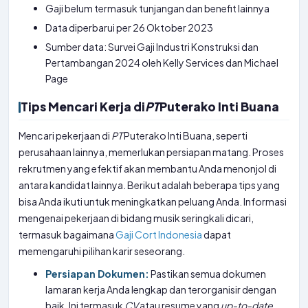
Gaji belum termasuk tunjangan dan benefit lainnya
Data diperbarui per 26 Oktober 2023
Sumber data: Survei Gaji Industri Konstruksi dan
Pertambangan 2024 oleh Kelly Services dan Michael
Page
Tips Mencari Kerja di
PT
Puterako Inti Buana
Mencari pekerjaan di
PT
Puterako Inti Buana, seperti
perusahaan lainnya, memerlukan persiapan matang. Proses
rekrutmen yang efektif akan membantu Anda menonjol di
antara kandidat lainnya. Berikut adalah beberapa tips yang
bisa Anda ikuti untuk meningkatkan peluang Anda. Informasi
mengenai pekerjaan di bidang musik seringkali dicari,
termasuk bagaimana
Gaji Cort Indonesia
dapat
memengaruhi pilihan karir seseorang.
Persiapan Dokumen:
Pastikan semua dokumen
lamaran kerja Anda lengkap dan terorganisir dengan
baik. Ini termasuk
CV
atau resume yang
up-to-date
,