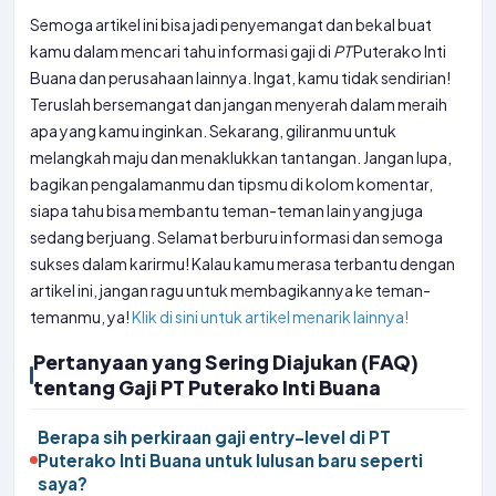
Semoga artikel ini bisa jadi penyemangat dan bekal buat
kamu dalam mencari tahu informasi gaji di
PT
Puterako Inti
Buana dan perusahaan lainnya. Ingat, kamu tidak sendirian!
Teruslah bersemangat dan jangan menyerah dalam meraih
apa yang kamu inginkan. Sekarang, giliranmu untuk
melangkah maju dan menaklukkan tantangan. Jangan lupa,
bagikan pengalamanmu dan tipsmu di kolom komentar,
siapa tahu bisa membantu teman-teman lain yang juga
sedang berjuang. Selamat berburu informasi dan semoga
sukses dalam karirmu! Kalau kamu merasa terbantu dengan
artikel ini, jangan ragu untuk membagikannya ke teman-
temanmu, ya!
Klik di sini untuk artikel menarik lainnya!
Pertanyaan yang Sering Diajukan (FAQ)
tentang Gaji PT Puterako Inti Buana
Berapa sih perkiraan gaji entry-level di PT
Puterako Inti Buana untuk lulusan baru seperti
saya?