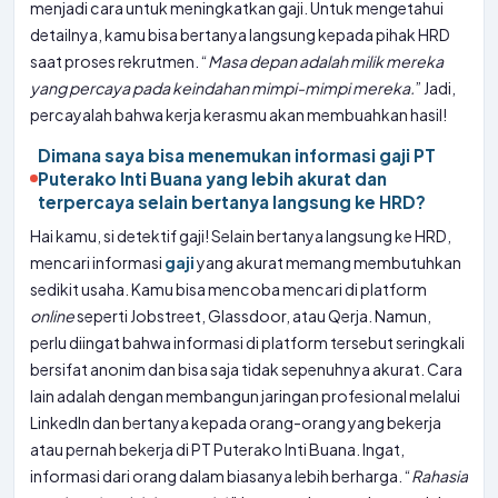
menjadi cara untuk meningkatkan gaji. Untuk mengetahui
detailnya, kamu bisa bertanya langsung kepada pihak HRD
saat proses rekrutmen. “
Masa depan adalah milik mereka
yang percaya pada keindahan mimpi-mimpi mereka.
” Jadi,
percayalah bahwa kerja kerasmu akan membuahkan hasil!
Dimana saya bisa menemukan informasi gaji PT
Puterako Inti Buana yang lebih akurat dan
terpercaya selain bertanya langsung ke HRD?
Hai kamu, si detektif gaji! Selain bertanya langsung ke HRD,
mencari informasi
gaji
yang akurat memang membutuhkan
sedikit usaha. Kamu bisa mencoba mencari di platform
online
seperti Jobstreet, Glassdoor, atau Qerja. Namun,
perlu diingat bahwa informasi di platform tersebut seringkali
bersifat anonim dan bisa saja tidak sepenuhnya akurat. Cara
lain adalah dengan membangun jaringan profesional melalui
LinkedIn dan bertanya kepada orang-orang yang bekerja
atau pernah bekerja di PT Puterako Inti Buana. Ingat,
informasi dari orang dalam biasanya lebih berharga. “
Rahasia