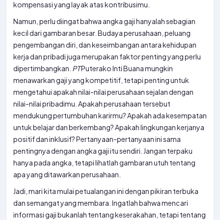
kompensasi yang layak atas kontribusimu.
Namun, perlu diingat bahwa angka gaji hanyalah sebagian
kecil dari gambaran besar. Budaya perusahaan, peluang
pengembangan diri, dan keseimbangan antara kehidupan
kerja dan pribadi juga merupakan faktor penting yang perlu
dipertimbangkan.
PT
Puterako Inti Buana mungkin
menawarkan gaji yang kompetitif, tetapi penting untuk
mengetahui apakah nilai-nilai perusahaan sejalan dengan
nilai-nilai pribadimu. Apakah perusahaan tersebut
mendukung pertumbuhan karirmu? Apakah ada kesempatan
untuk belajar dan berkembang? Apakah lingkungan kerjanya
positif dan inklusif? Pertanyaan-pertanyaan ini sama
pentingnya dengan angka gaji itu sendiri. Jangan terpaku
hanya pada angka, tetapi lihatlah gambaran utuh tentang
apa yang ditawarkan perusahaan.
Jadi, mari kita mulai petualangan ini dengan pikiran terbuka
dan semangat yang membara. Ingatlah bahwa mencari
informasi gaji bukanlah tentang keserakahan, tetapi tentang