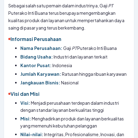
Sebagai salah satu pemain dalam industrinya, Gaji
PT
Puterako Inti Buana terus berupaya mengembangkan
kualitas produk dan layanan untuk mempertahankan daya
saing di pasar yang terus berkembang.
Informasi Perusahaan
Nama Perusahaan:
Gaji
PT
Puterako Inti Buana
Bidang Usaha:
Industri dan layanan terkait
Kantor Pusat:
Indonesia
Jumlah Karyawan:
Ratusan hingga ribuan karyawan
Jangkauan Bisnis:
Nasional
Visi dan Misi
Visi:
Menjadi perusahaan terdepan dalam industri
dengan standar layanan berkualitas tinggi
Misi:
Menghadirkan produk dan layanan berkualitas
yang memenuhi kebutuhan pelanggan
Nilai-nilai:
Integritas, Profesionalisme, Inovasi, dan