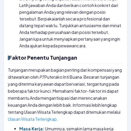
Latih jawaban Anda dan berikan contoh konkret dari
pengalaman Anda yang relevan dengan posisi
tersebut. Berpakaianlah secara profesional dan
datang tepat waktu. Tunjukkan antusiasme dan minat
Anda terhadap perusahaan dan posisi tersebut.
Jangan lupa untuk menyiapkan pertanyaan yang ingin
Anda ajukan kepada pewawancara.
Faktor Penentu Tunjangan
Tunjangan merupakan bagian penting dari kompensasi yang
ditawarkan oleh
PT
Puterako Inti Buana. Besaran tunjangan
yang diterima karyawan dapat bervariasi, tergantung pada
beberapa faktor kunci. Memahami faktor-faktor ini dapat
membantu Anda mengantisipasi dan merencanakan
keuangan Anda dengan lebih baik. Informasi lebih lengkap
tentang Ulasan Wisata Terlengkap dapat ditemukan melalui
Ulasan Wisata Terlengkap
.
Masa Kerja:
Umumnya, semakin lama masa kerja