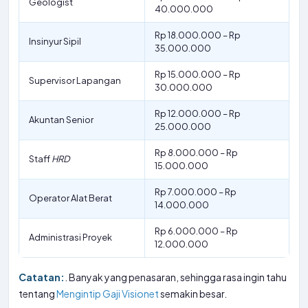
Geologist
40.000.000
Rp 18.000.000 – Rp
Insinyur Sipil
35.000.000
Rp 15.000.000 – Rp
Supervisor Lapangan
30.000.000
Rp 12.000.000 – Rp
Akuntan Senior
25.000.000
Rp 8.000.000 – Rp
Staff
HRD
15.000.000
Rp 7.000.000 – Rp
Operator Alat Berat
14.000.000
Rp 6.000.000 – Rp
Administrasi Proyek
12.000.000
Catatan:
. Banyak yang penasaran, sehingga rasa ingin tahu
tentang
Mengintip Gaji Visionet
semakin besar.