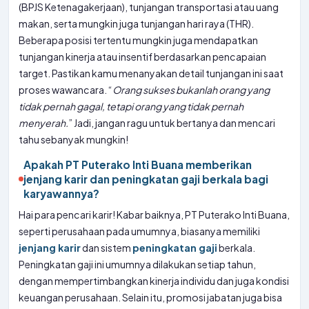
(BPJS Ketenagakerjaan), tunjangan transportasi atau uang
makan, serta mungkin juga tunjangan hari raya (THR).
Beberapa posisi tertentu mungkin juga mendapatkan
tunjangan kinerja atau insentif berdasarkan pencapaian
target. Pastikan kamu menanyakan detail tunjangan ini saat
proses wawancara. “
Orang sukses bukanlah orang yang
tidak pernah gagal, tetapi orang yang tidak pernah
menyerah.
” Jadi, jangan ragu untuk bertanya dan mencari
tahu sebanyak mungkin!
Apakah PT Puterako Inti Buana memberikan
jenjang karir dan peningkatan gaji berkala bagi
karyawannya?
Hai para pencari karir! Kabar baiknya, PT Puterako Inti Buana,
seperti perusahaan pada umumnya, biasanya memiliki
jenjang karir
dan sistem
peningkatan gaji
berkala.
Peningkatan gaji ini umumnya dilakukan setiap tahun,
dengan mempertimbangkan kinerja individu dan juga kondisi
keuangan perusahaan. Selain itu, promosi jabatan juga bisa