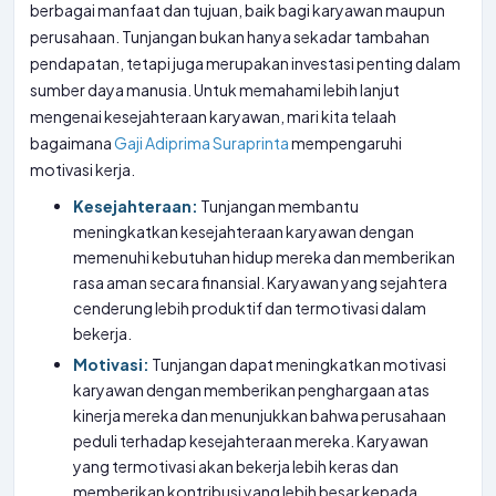
berbagai manfaat dan tujuan, baik bagi karyawan maupun
perusahaan. Tunjangan bukan hanya sekadar tambahan
pendapatan, tetapi juga merupakan investasi penting dalam
sumber daya manusia. Untuk memahami lebih lanjut
mengenai kesejahteraan karyawan, mari kita telaah
bagaimana
Gaji Adiprima Suraprinta
mempengaruhi
motivasi kerja.
Kesejahteraan:
Tunjangan membantu
meningkatkan kesejahteraan karyawan dengan
memenuhi kebutuhan hidup mereka dan memberikan
rasa aman secara finansial. Karyawan yang sejahtera
cenderung lebih produktif dan termotivasi dalam
bekerja.
Motivasi:
Tunjangan dapat meningkatkan motivasi
karyawan dengan memberikan penghargaan atas
kinerja mereka dan menunjukkan bahwa perusahaan
peduli terhadap kesejahteraan mereka. Karyawan
yang termotivasi akan bekerja lebih keras dan
memberikan kontribusi yang lebih besar kepada