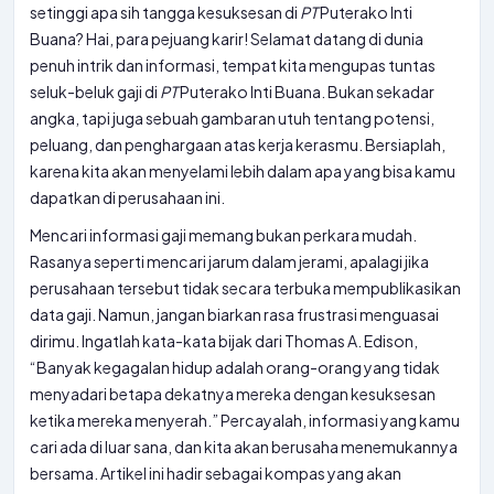
setinggi apa sih tangga kesuksesan di
PT
Puterako Inti
Buana? Hai, para pejuang karir! Selamat datang di dunia
penuh intrik dan informasi, tempat kita mengupas tuntas
seluk-beluk gaji di
PT
Puterako Inti Buana. Bukan sekadar
angka, tapi juga sebuah gambaran utuh tentang potensi,
peluang, dan penghargaan atas kerja kerasmu. Bersiaplah,
karena kita akan menyelami lebih dalam apa yang bisa kamu
dapatkan di perusahaan ini.
Mencari informasi gaji memang bukan perkara mudah.
Rasanya seperti mencari jarum dalam jerami, apalagi jika
perusahaan tersebut tidak secara terbuka mempublikasikan
data gaji. Namun, jangan biarkan rasa frustrasi menguasai
dirimu. Ingatlah kata-kata bijak dari Thomas A. Edison,
“Banyak kegagalan hidup adalah orang-orang yang tidak
menyadari betapa dekatnya mereka dengan kesuksesan
ketika mereka menyerah.” Percayalah, informasi yang kamu
cari ada di luar sana, dan kita akan berusaha menemukannya
bersama. Artikel ini hadir sebagai kompas yang akan