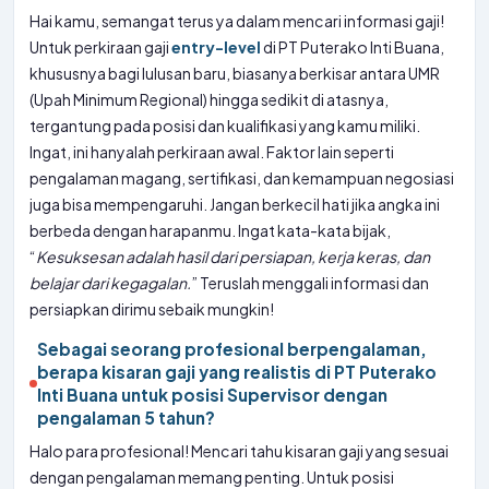
Hai kamu, semangat terus ya dalam mencari informasi gaji!
Untuk perkiraan gaji
entry-level
di PT Puterako Inti Buana,
khususnya bagi lulusan baru, biasanya berkisar antara UMR
(Upah Minimum Regional) hingga sedikit di atasnya,
tergantung pada posisi dan kualifikasi yang kamu miliki.
Ingat, ini hanyalah perkiraan awal. Faktor lain seperti
pengalaman magang, sertifikasi, dan kemampuan negosiasi
juga bisa mempengaruhi. Jangan berkecil hati jika angka ini
berbeda dengan harapanmu. Ingat kata-kata bijak,
“
Kesuksesan adalah hasil dari persiapan, kerja keras, dan
belajar dari kegagalan.
” Teruslah menggali informasi dan
persiapkan dirimu sebaik mungkin!
Sebagai seorang profesional berpengalaman,
berapa kisaran gaji yang realistis di PT Puterako
Inti Buana untuk posisi Supervisor dengan
pengalaman 5 tahun?
Halo para profesional! Mencari tahu kisaran gaji yang sesuai
dengan pengalaman memang penting. Untuk posisi