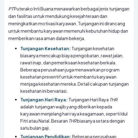
PT
Puterako Inti Buana menawarkan berbagai jenis tunjangan
dan fasilitas untuk mendukung kesejahteraan dan
meningkatkan motivasi karyawan. Tunjangan ini dirancang
untuk membantu karyawan memenuhi kebutuhan hidup dan
memberikan rasa aman dalam bekerja.
Tunjangan Kesehatan:
Tunjangan kesehatan
biasanya mencakup biaya pengobatan, rawat jalan,
rawat inap, dan pemeriksaan kesehatan berkala.
Beberapa perusahaan juga menawarkan program
kesehatan preventif untuk membantu karyawan
menjaga kesehatan mereka. Detail cakupan tunjangan
kesehatan ini bervariasi.
Tunjangan Hari Raya:
Tunjangan Hari Raya
THR
adalah tunjangan wajib yang diberikan kepada
karyawan menjelang hari raya keagamaan, seperti Idul
Fitri atau Natal. Besaran
THR
biasanya setara dengan
satu bulan gaji.
Tunjangan Pendidikan:
Beberapa perusahaan