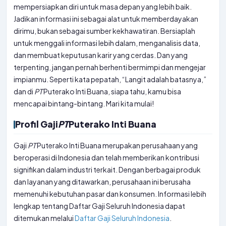
mempersiapkan diri untuk masa depan yang lebih baik.
Jadikan informasi ini sebagai alat untuk memberdayakan
dirimu, bukan sebagai sumber kekhawatiran. Bersiaplah
untuk menggali informasi lebih dalam, menganalisis data,
dan membuat keputusan karir yang cerdas. Dan yang
terpenting, jangan pernah berhenti bermimpi dan mengejar
impianmu. Seperti kata pepatah, “Langit adalah batasnya,”
dan di
PT
Puterako Inti Buana, siapa tahu, kamu bisa
mencapai bintang-bintang. Mari kita mulai!
Profil Gaji
PT
Puterako Inti Buana
Gaji
PT
Puterako Inti Buana merupakan perusahaan yang
beroperasi di Indonesia dan telah memberikan kontribusi
signifikan dalam industri terkait. Dengan berbagai produk
dan layanan yang ditawarkan, perusahaan ini berusaha
memenuhi kebutuhan pasar dan konsumen. Informasi lebih
lengkap tentang Daftar Gaji Seluruh Indonesia dapat
ditemukan melalui
Daftar Gaji Seluruh Indonesia
.