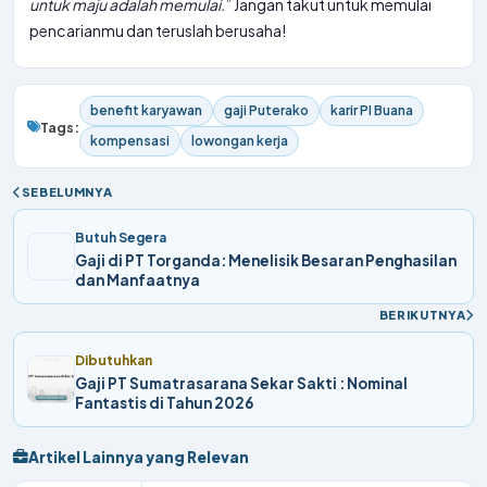
untuk maju adalah memulai.
” Jangan takut untuk memulai
pencarianmu dan teruslah berusaha!
benefit karyawan
gaji Puterako
karir PI Buana
Tags:
kompensasi
lowongan kerja
SEBELUMNYA
Butuh Segera
Gaji di PT Torganda: Menelisik Besaran Penghasilan
dan Manfaatnya
BERIKUTNYA
Dibutuhkan
Gaji PT Sumatrasarana Sekar Sakti : Nominal
Fantastis di Tahun 2026
Artikel Lainnya yang Relevan