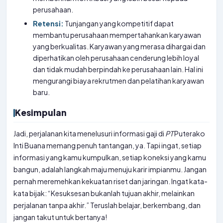
perusahaan.
Retensi:
Tunjangan yang kompetitif dapat
membantu perusahaan mempertahankan karyawan
yang berkualitas. Karyawan yang merasa dihargai dan
diperhatikan oleh perusahaan cenderung lebih loyal
dan tidak mudah berpindah ke perusahaan lain. Hal ini
mengurangi biaya rekrutmen dan pelatihan karyawan
baru.
Kesimpulan
Jadi, perjalanan kita menelusuri informasi gaji di
PT
Puterako
Inti Buana memang penuh tantangan, ya. Tapi ingat, setiap
informasi yang kamu kumpulkan, setiap koneksi yang kamu
bangun, adalah langkah maju menuju karir impianmu. Jangan
pernah meremehkan kekuatan riset dan jaringan. Ingat kata-
kata bijak: “Kesuksesan bukanlah tujuan akhir, melainkan
perjalanan tanpa akhir.” Teruslah belajar, berkembang, dan
jangan takut untuk bertanya!