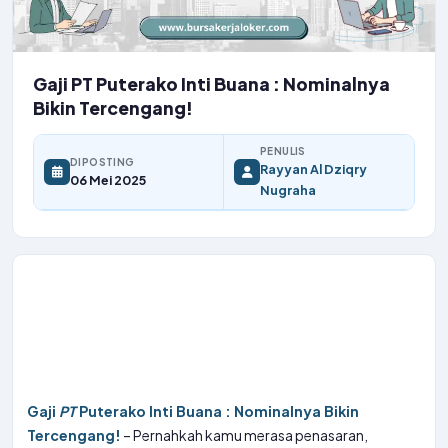
Gaji PT Puterako Inti Buana : Nominalnya
Bikin Tercengang!
PENULIS
DIPOSTING
Rayyan Al Dziqry
06 Mei 2025
Nugraha
Gaji
PT
Puterako Inti Buana : Nominalnya Bikin
Tercengang!
– Pernahkah kamu merasa penasaran,