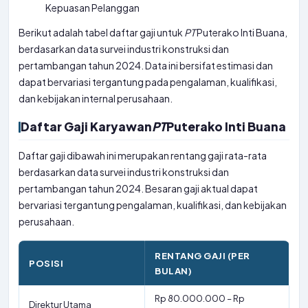
Kepuasan Pelanggan
Berikut adalah tabel daftar gaji untuk
PT
Puterako Inti Buana,
berdasarkan data survei industri konstruksi dan
pertambangan tahun 2024. Data ini bersifat estimasi dan
dapat bervariasi tergantung pada pengalaman, kualifikasi,
dan kebijakan internal perusahaan.
Daftar Gaji Karyawan
PT
Puterako Inti Buana
Daftar gaji dibawah ini merupakan rentang gaji rata-rata
berdasarkan data survei industri konstruksi dan
pertambangan tahun 2024. Besaran gaji aktual dapat
bervariasi tergantung pengalaman, kualifikasi, dan kebijakan
perusahaan.
RENTANG GAJI (PER
POSISI
BULAN)
Rp 80.000.000 – Rp
Direktur Utama