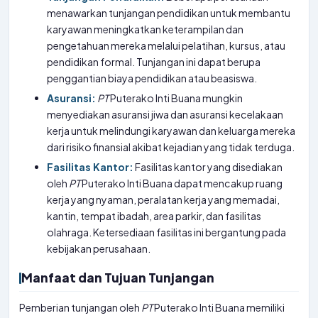
menawarkan tunjangan pendidikan untuk membantu
karyawan meningkatkan keterampilan dan
pengetahuan mereka melalui pelatihan, kursus, atau
pendidikan formal. Tunjangan ini dapat berupa
penggantian biaya pendidikan atau beasiswa.
Asuransi:
PT
Puterako Inti Buana mungkin
menyediakan asuransi jiwa dan asuransi kecelakaan
kerja untuk melindungi karyawan dan keluarga mereka
dari risiko finansial akibat kejadian yang tidak terduga.
Fasilitas Kantor:
Fasilitas kantor yang disediakan
oleh
PT
Puterako Inti Buana dapat mencakup ruang
kerja yang nyaman, peralatan kerja yang memadai,
kantin, tempat ibadah, area parkir, dan fasilitas
olahraga. Ketersediaan fasilitas ini bergantung pada
kebijakan perusahaan.
Manfaat dan Tujuan Tunjangan
Pemberian tunjangan oleh
PT
Puterako Inti Buana memiliki