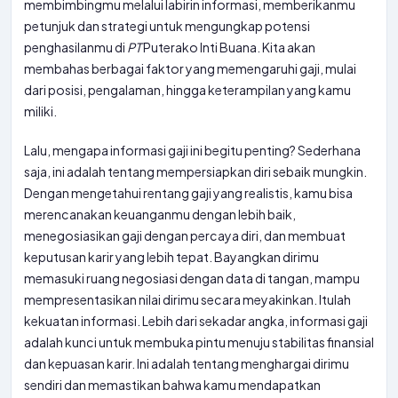
membimbingmu melalui labirin informasi, memberikanmu
petunjuk dan strategi untuk mengungkap potensi
penghasilanmu di
PT
Puterako Inti Buana. Kita akan
membahas berbagai faktor yang memengaruhi gaji, mulai
dari posisi, pengalaman, hingga keterampilan yang kamu
miliki.
Lalu, mengapa informasi gaji ini begitu penting? Sederhana
saja, ini adalah tentang mempersiapkan diri sebaik mungkin.
Dengan mengetahui rentang gaji yang realistis, kamu bisa
merencanakan keuanganmu dengan lebih baik,
menegosiasikan gaji dengan percaya diri, dan membuat
keputusan karir yang lebih tepat. Bayangkan dirimu
memasuki ruang negosiasi dengan data di tangan, mampu
mempresentasikan nilai dirimu secara meyakinkan. Itulah
kekuatan informasi. Lebih dari sekadar angka, informasi gaji
adalah kunci untuk membuka pintu menuju stabilitas finansial
dan kepuasan karir. Ini adalah tentang menghargai dirimu
sendiri dan memastikan bahwa kamu mendapatkan