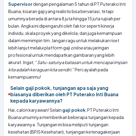
Supervisor
dengan pengalaman 5 tahun di PT Puterako Inti
Buana, kisaran gaji yang realistis bisa bervariasi, tetapi
umumnya berada di antara 8 juta hingga 15 juta rupiah per
bulan. Angka ini dipengaruhi oleh faktor seperti kinerja
individu, skala proyek yang dikelola, dan juga kemampuan
dalam memimpin tim. Jangan ragu untuk melakukan riset
lebih lanjut melalui platform gaji
online
atau jaringan
profesional untuk mendapatkan gambaran yang lebih
akurat. Ingat, “
Satu-satunya batasan untuk mencapai impian
kita adalah keraguan kita sendiri.
” Percayalah pada
kemampuanmu!
Selain gaji pokok, tunjangan apa saja yang
biasanya diberikan oleh PT Puterako Inti Buana
kepada karyawannya?
Hai, calon karyawan! Selain
gaji pokok
, PT Puterako Inti
Buana umumnya memberikan beberapa tunjangan kepada
karyawannya. Tunjangan ini bisa meliputi tunjangan
kesehatan (BPJS Kesehatan), tunjangan ketenagakerjaan