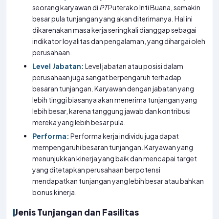
seorang karyawan di
PT
Puterako Inti Buana, semakin
besar pula tunjangan yang akan diterimanya. Hal ini
dikarenakan masa kerja seringkali dianggap sebagai
indikator loyalitas dan pengalaman, yang dihargai oleh
perusahaan.
Level Jabatan:
Level jabatan atau posisi dalam
perusahaan juga sangat berpengaruh terhadap
besaran tunjangan. Karyawan dengan jabatan yang
lebih tinggi biasanya akan menerima tunjangan yang
lebih besar, karena tanggung jawab dan kontribusi
mereka yang lebih besar pula.
Performa:
Performa kerja individu juga dapat
mempengaruhi besaran tunjangan. Karyawan yang
menunjukkan kinerja yang baik dan mencapai target
yang ditetapkan perusahaan berpotensi
mendapatkan tunjangan yang lebih besar atau bahkan
bonus kinerja.
Jenis Tunjangan dan Fasilitas