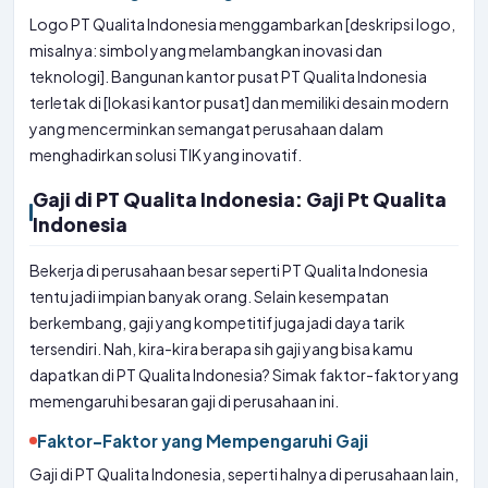
Logo PT Qualita Indonesia menggambarkan [deskripsi logo,
misalnya: simbol yang melambangkan inovasi dan
teknologi]. Bangunan kantor pusat PT Qualita Indonesia
terletak di [lokasi kantor pusat] dan memiliki desain modern
yang mencerminkan semangat perusahaan dalam
menghadirkan solusi TIK yang inovatif.
Gaji di PT Qualita Indonesia: Gaji Pt Qualita
Indonesia
Bekerja di perusahaan besar seperti PT Qualita Indonesia
tentu jadi impian banyak orang. Selain kesempatan
berkembang, gaji yang kompetitif juga jadi daya tarik
tersendiri. Nah, kira-kira berapa sih gaji yang bisa kamu
dapatkan di PT Qualita Indonesia? Simak faktor-faktor yang
memengaruhi besaran gaji di perusahaan ini.
Faktor-Faktor yang Mempengaruhi Gaji
Gaji di PT Qualita Indonesia, seperti halnya di perusahaan lain,