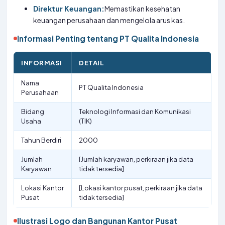
Direktur Keuangan:
Memastikan kesehatan
keuangan perusahaan dan mengelola arus kas.
Informasi Penting tentang PT Qualita Indonesia
INFORMASI
DETAIL
Nama
PT Qualita Indonesia
Perusahaan
Bidang
Teknologi Informasi dan Komunikasi
Usaha
(TIK)
Tahun Berdiri
2000
Jumlah
[Jumlah karyawan, perkiraan jika data
Karyawan
tidak tersedia]
Lokasi Kantor
[Lokasi kantor pusat, perkiraan jika data
Pusat
tidak tersedia]
Ilustrasi Logo dan Bangunan Kantor Pusat