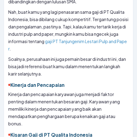
dibandingkan dengan lulusan SMA.
Nah, buat kamu yang lagi penasaran sama gaji di PT Qualita
Indonesia, bisa dibilang cukup kompetitif. Tergantung posisi
dan pengalaman, pastinya. Tapi, kalau kamu tertarik kerja di
industri pulp and paper, mungkin kamu bisa ngecek juga
informasi tentang
gaji PT Tanjungenim Lestari Pulp and Pape
r
.
Soalnya, perusahaan ini juga pemain besar di industri ini, dan
bisa jadi referensi buat kamu dalam menentukan langkah
karir selanjutnya.
Kinerja dan Pencapaian
Kinerja dan pencapaian karyawan juga menjadi faktor
penting dalam menentukan besaran gaji. Karyawan yang
memiliki kinerja dan pencapaian yang baik akan
mendapatkan penghargaan berupa kenaikan gaji atau
bonus.
Kisaran Gaji di PT Qualita Indonesia