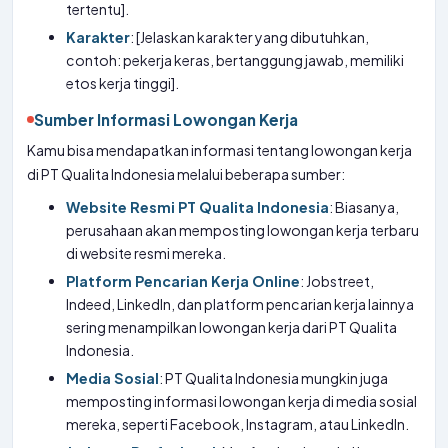
tertentu].
Karakter
: [Jelaskan karakter yang dibutuhkan,
contoh: pekerja keras, bertanggung jawab, memiliki
etos kerja tinggi].
Sumber Informasi Lowongan Kerja
Kamu bisa mendapatkan informasi tentang lowongan kerja
di PT Qualita Indonesia melalui beberapa sumber:
Website Resmi PT Qualita Indonesia
: Biasanya,
perusahaan akan memposting lowongan kerja terbaru
di website resmi mereka.
Platform Pencarian Kerja Online
: Jobstreet,
Indeed, LinkedIn, dan platform pencarian kerja lainnya
sering menampilkan lowongan kerja dari PT Qualita
Indonesia.
Media Sosial
: PT Qualita Indonesia mungkin juga
memposting informasi lowongan kerja di media sosial
mereka, seperti Facebook, Instagram, atau LinkedIn.