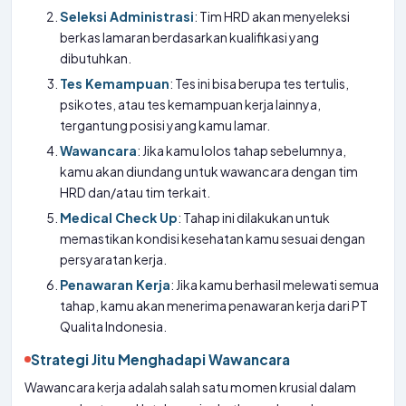
Seleksi Administrasi
: Tim HRD akan menyeleksi
berkas lamaran berdasarkan kualifikasi yang
dibutuhkan.
Tes Kemampuan
: Tes ini bisa berupa tes tertulis,
psikotes, atau tes kemampuan kerja lainnya,
tergantung posisi yang kamu lamar.
Wawancara
: Jika kamu lolos tahap sebelumnya,
kamu akan diundang untuk wawancara dengan tim
HRD dan/atau tim terkait.
Medical Check Up
: Tahap ini dilakukan untuk
memastikan kondisi kesehatan kamu sesuai dengan
persyaratan kerja.
Penawaran Kerja
: Jika kamu berhasil melewati semua
tahap, kamu akan menerima penawaran kerja dari PT
Qualita Indonesia.
Strategi Jitu Menghadapi Wawancara
Wawancara kerja adalah salah satu momen krusial dalam