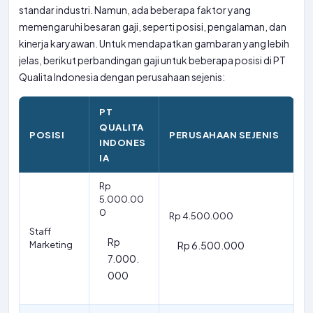
standar industri. Namun, ada beberapa faktor yang
memengaruhi besaran gaji, seperti posisi, pengalaman, dan
kinerja karyawan. Untuk mendapatkan gambaran yang lebih
jelas, berikut perbandingan gaji untuk beberapa posisi di PT
Qualita Indonesia dengan perusahaan sejenis:
PT
QUALITA
POSISI
PERUSAHAAN SEJENIS
INDONES
IA
Rp
5.000.00
0
Rp 4.500.000
Staff
Rp
Marketing
Rp 6.500.000
7.000.
000