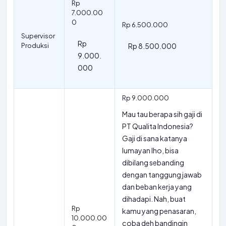
Rp
7.000.00
0
Rp 6.500.000
Supervisor
Rp
Produksi
Rp 8.500.000
9.000.
000
Rp 9.000.000
Mau tau berapa sih gaji di
PT Qualita Indonesia?
Gaji di sana katanya
lumayan lho, bisa
dibilang sebanding
dengan tanggung jawab
dan beban kerja yang
dihadapi. Nah, buat
Rp
kamu yang penasaran,
10.000.00
coba deh bandingin