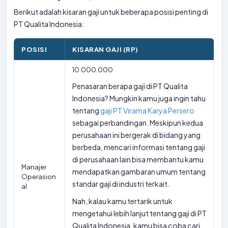
Berikut adalah kisaran gaji untuk beberapa posisi penting di
PT Qualita Indonesia:
POSISI
KISARAN GAJI (RP)
10.000.000
Penasaran berapa gaji di PT Qualita
Indonesia? Mungkin kamu juga ingin tahu
tentang
gaji PT Virama Karya Persero
sebagai perbandingan. Meskipun kedua
perusahaan ini bergerak di bidang yang
berbeda, mencari informasi tentang gaji
di perusahaan lain bisa membantu kamu
Manajer
mendapatkan gambaran umum tentang
Operasion
standar gaji di industri terkait.
al
Nah, kalau kamu tertarik untuk
mengetahui lebih lanjut tentang gaji di PT
Qualita Indonesia, kamu bisa coba cari