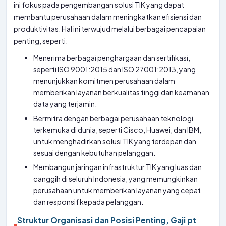
ini fokus pada pengembangan solusi TIK yang dapat
membantu perusahaan dalam meningkatkan efisiensi dan
produktivitas. Hal ini terwujud melalui berbagai pencapaian
penting, seperti:
Menerima berbagai penghargaan dan sertifikasi,
seperti ISO 9001:2015 dan ISO 27001:2013, yang
menunjukkan komitmen perusahaan dalam
memberikan layanan berkualitas tinggi dan keamanan
data yang terjamin.
Bermitra dengan berbagai perusahaan teknologi
terkemuka di dunia, seperti Cisco, Huawei, dan IBM,
untuk menghadirkan solusi TIK yang terdepan dan
sesuai dengan kebutuhan pelanggan.
Membangun jaringan infrastruktur TIK yang luas dan
canggih di seluruh Indonesia, yang memungkinkan
perusahaan untuk memberikan layanan yang cepat
dan responsif kepada pelanggan.
Struktur Organisasi dan Posisi Penting, Gaji pt