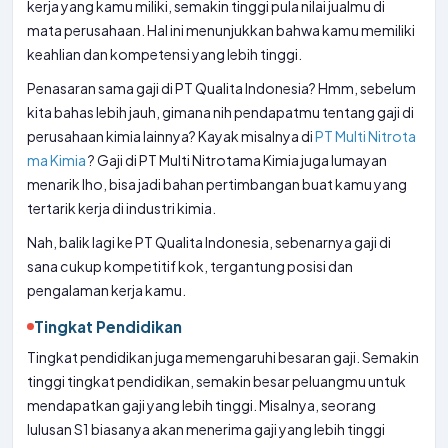
kerja yang kamu miliki, semakin tinggi pula nilai jualmu di
mata perusahaan. Hal ini menunjukkan bahwa kamu memiliki
keahlian dan kompetensi yang lebih tinggi.
Penasaran sama gaji di PT Qualita Indonesia? Hmm, sebelum
kita bahas lebih jauh, gimana nih pendapatmu tentang gaji di
perusahaan kimia lainnya? Kayak misalnya di
PT Multi Nitrota
ma Kimia
? Gaji di PT Multi Nitrotama Kimia juga lumayan
menarik lho, bisa jadi bahan pertimbangan buat kamu yang
tertarik kerja di industri kimia.
Nah, balik lagi ke PT Qualita Indonesia, sebenarnya gaji di
sana cukup kompetitif kok, tergantung posisi dan
pengalaman kerja kamu.
Tingkat Pendidikan
Tingkat pendidikan juga memengaruhi besaran gaji. Semakin
tinggi tingkat pendidikan, semakin besar peluangmu untuk
mendapatkan gaji yang lebih tinggi. Misalnya, seorang
lulusan S1 biasanya akan menerima gaji yang lebih tinggi