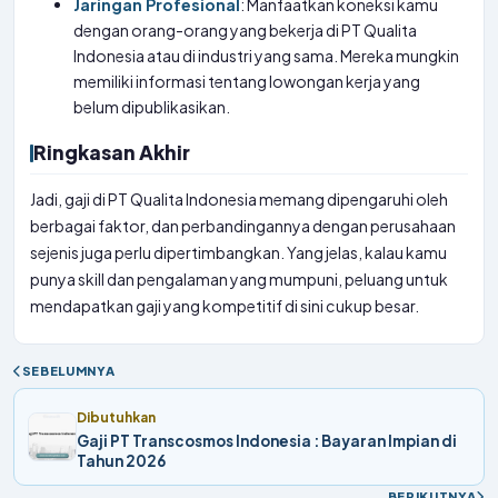
Jaringan Profesional
: Manfaatkan koneksi kamu
dengan orang-orang yang bekerja di PT Qualita
Indonesia atau di industri yang sama. Mereka mungkin
memiliki informasi tentang lowongan kerja yang
belum dipublikasikan.
Ringkasan Akhir
Jadi, gaji di PT Qualita Indonesia memang dipengaruhi oleh
berbagai faktor, dan perbandingannya dengan perusahaan
sejenis juga perlu dipertimbangkan. Yang jelas, kalau kamu
punya skill dan pengalaman yang mumpuni, peluang untuk
mendapatkan gaji yang kompetitif di sini cukup besar.
SEBELUMNYA
Dibutuhkan
Gaji PT Transcosmos Indonesia : Bayaran Impian di
Tahun 2026
BERIKUTNYA