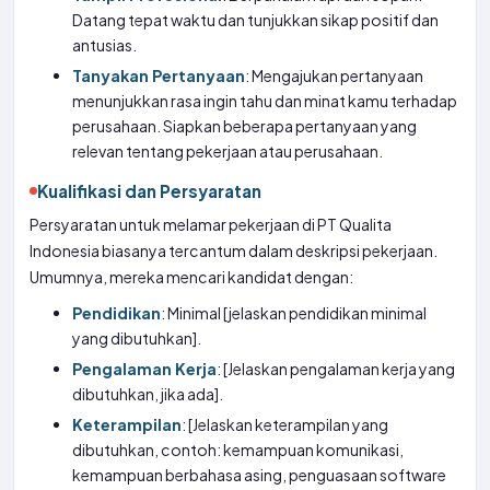
Datang tepat waktu dan tunjukkan sikap positif dan
antusias.
Tanyakan Pertanyaan
: Mengajukan pertanyaan
menunjukkan rasa ingin tahu dan minat kamu terhadap
perusahaan. Siapkan beberapa pertanyaan yang
relevan tentang pekerjaan atau perusahaan.
Kualifikasi dan Persyaratan
Persyaratan untuk melamar pekerjaan di PT Qualita
Indonesia biasanya tercantum dalam deskripsi pekerjaan.
Umumnya, mereka mencari kandidat dengan:
Pendidikan
: Minimal [jelaskan pendidikan minimal
yang dibutuhkan].
Pengalaman Kerja
: [Jelaskan pengalaman kerja yang
dibutuhkan, jika ada].
Keterampilan
: [Jelaskan keterampilan yang
dibutuhkan, contoh: kemampuan komunikasi,
kemampuan berbahasa asing, penguasaan software