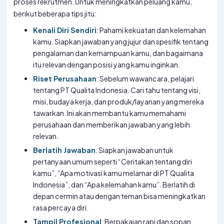
proses rekrutmen. Untuk meningkatkan peluang kamu,
berikut beberapa tips jitu:
Kenali Diri Sendiri
: Pahami kekuatan dan kelemahan
kamu. Siapkan jawaban yang jujur dan spesifik tentang
pengalaman dan kemampuan kamu, dan bagaimana
itu relevan dengan posisi yang kamu inginkan.
Riset Perusahaan
: Sebelum wawancara, pelajari
tentang PT Qualita Indonesia. Cari tahu tentang visi,
misi, budaya kerja, dan produk/layanan yang mereka
tawarkan. Ini akan membantu kamu memahami
perusahaan dan memberikan jawaban yang lebih
relevan.
Berlatih Jawaban
: Siapkan jawaban untuk
pertanyaan umum seperti “Ceritakan tentang diri
kamu”, “Apa motivasi kamu melamar di PT Qualita
Indonesia”, dan “Apa kelemahan kamu”. Berlatih di
depan cermin atau dengan teman bisa meningkatkan
rasa percaya diri.
Tampil Profesional
: Berpakaian rapi dan sopan.