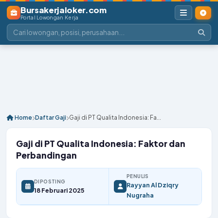
Bursakerjaloker.com
Portal Lowongan Kerja
Home
Daftar Gaji
Gaji di PT Qualita Indonesia: Fa...
Gaji di PT Qualita Indonesia: Faktor dan
Perbandingan
PENULIS
DIPOSTING
Rayyan Al Dziqry
18 Februari 2025
Nugraha