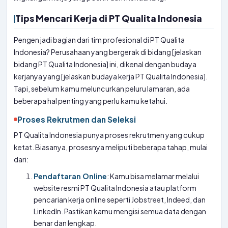
Tips Mencari Kerja di PT Qualita Indonesia
Pengen jadi bagian dari tim profesional di PT Qualita
Indonesia? Perusahaan yang bergerak di bidang [jelaskan
bidang PT Qualita Indonesia] ini, dikenal dengan budaya
kerjanya yang [jelaskan budaya kerja PT Qualita Indonesia].
Tapi, sebelum kamu meluncurkan peluru lamaran, ada
beberapa hal penting yang perlu kamu ketahui.
Proses Rekrutmen dan Seleksi
PT Qualita Indonesia punya proses rekrutmen yang cukup
ketat. Biasanya, prosesnya meliputi beberapa tahap, mulai
dari:
Pendaftaran Online
: Kamu bisa melamar melalui
website resmi PT Qualita Indonesia atau platform
pencarian kerja online seperti Jobstreet, Indeed, dan
LinkedIn. Pastikan kamu mengisi semua data dengan
benar dan lengkap.