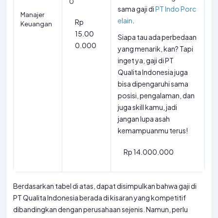
0
sama gaji di
PT Indo Porc
Manajer
elain
.
Rp
Keuangan
15.00
Siapa tau ada perbedaan
0.000
yang menarik, kan? Tapi
inget ya, gaji di PT
Qualita Indonesia juga
bisa dipengaruhi sama
posisi, pengalaman, dan
juga skill kamu, jadi
jangan lupa asah
kemampuanmu terus!
Rp 14.000.000
Berdasarkan tabel di atas, dapat disimpulkan bahwa gaji di
PT Qualita Indonesia berada di kisaran yang kompetitif
dibandingkan dengan perusahaan sejenis. Namun, perlu