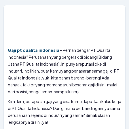
Gaji pt qualita indonesia
– Pernah dengar PT Qualita
Indonesia? Perusahaan yang bergerak di bidang [Bidang
Usaha PT Qualita Indonesia], ini punya reputasi oke di
industri, lho! Nah, buat kamu yang penasaran sama gaji di PT
Qualita Indonesia, yuk, kita bahas bareng-bareng! Ada
banyak faktor yang memengaruhi besaran gaji di sini, mulai
dari posisi, pengalaman, sampai kinerja.
Kira-kira, berapa sih gaji yang bisa kamu dapatkan kalau kerja
di PT Qualita Indonesia? Dan gimana perbandingannya sama
perusahaan sejenis di industri yang sama? Simak ulasan
lengkapnya di sini, ya!