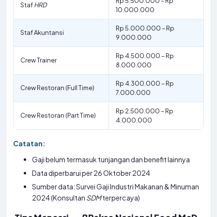
Rp 5.500.000 – Rp
Staf
HRD
10.000.000
Rp 5.000.000 – Rp
Staf Akuntansi
9.000.000
Rp 4.500.000 – Rp
Crew Trainer
8.000.000
Rp 4.300.000 – Rp
Crew Restoran (Full Time)
7.000.000
Rp 2.500.000 – Rp
Crew Restoran (Part Time)
4.000.000
Catatan:
Gaji belum termasuk tunjangan dan benefit lainnya
Data diperbarui per 26 Oktober 2024
Sumber data: Survei Gaji Industri Makanan & Minuman
2024 (Konsultan
SDM
terpercaya)