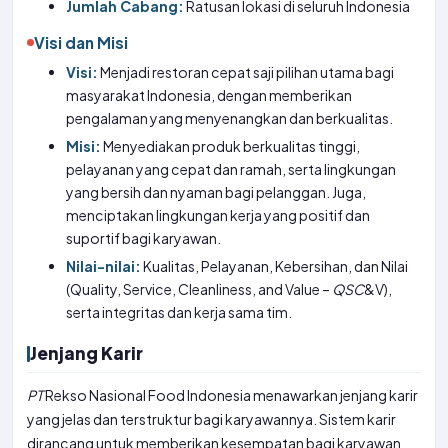
Jumlah Cabang:
Ratusan lokasi di seluruh Indonesia
Visi dan Misi
Visi:
Menjadi restoran cepat saji pilihan utama bagi
masyarakat Indonesia, dengan memberikan
pengalaman yang menyenangkan dan berkualitas.
Misi:
Menyediakan produk berkualitas tinggi,
pelayanan yang cepat dan ramah, serta lingkungan
yang bersih dan nyaman bagi pelanggan. Juga,
menciptakan lingkungan kerja yang positif dan
suportif bagi karyawan.
Nilai-nilai:
Kualitas, Pelayanan, Kebersihan, dan Nilai
(Quality, Service, Cleanliness, and Value –
QSC
&V),
serta integritas dan kerja sama tim.
Jenjang Karir
PT
Rekso Nasional Food Indonesia menawarkan jenjang karir
yang jelas dan terstruktur bagi karyawannya. Sistem karir
dirancang untuk memberikan kesempatan bagi karyawan