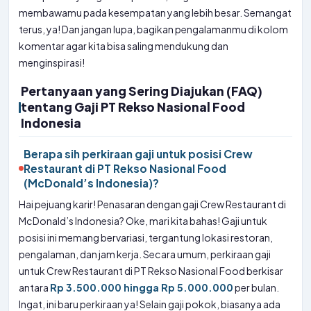
membawamu pada kesempatan yang lebih besar. Semangat
terus, ya! Dan jangan lupa, bagikan pengalamanmu di kolom
komentar agar kita bisa saling mendukung dan
menginspirasi!
Pertanyaan yang Sering Diajukan (FAQ)
tentang Gaji PT Rekso Nasional Food
Indonesia
Berapa sih perkiraan gaji untuk posisi Crew
Restaurant di PT Rekso Nasional Food
(McDonald’s Indonesia)?
Hai pejuang karir! Penasaran dengan gaji Crew Restaurant di
McDonald’s Indonesia? Oke, mari kita bahas! Gaji untuk
posisi ini memang bervariasi, tergantung lokasi restoran,
pengalaman, dan jam kerja. Secara umum, perkiraan gaji
untuk Crew Restaurant di PT Rekso Nasional Food berkisar
antara
Rp 3.500.000 hingga Rp 5.000.000
per bulan.
Ingat, ini baru perkiraan ya! Selain gaji pokok, biasanya ada