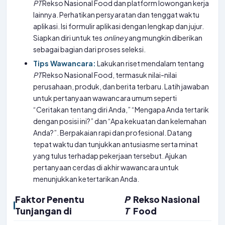
PT
Rekso Nasional Food dan platform lowongan kerja
lainnya. Perhatikan persyaratan dan tenggat waktu
aplikasi. Isi formulir aplikasi dengan lengkap dan jujur.
Siapkan diri untuk tes
online
yang mungkin diberikan
sebagai bagian dari proses seleksi.
Tips Wawancara:
Lakukan riset mendalam tentang
PT
Rekso Nasional Food, termasuk nilai-nilai
perusahaan, produk, dan berita terbaru. Latih jawaban
untuk pertanyaan wawancara umum seperti
“Ceritakan tentang diri Anda,” “Mengapa Anda tertarik
dengan posisi ini?” dan “Apa kekuatan dan kelemahan
Anda?”. Berpakaian rapi dan profesional. Datang
tepat waktu dan tunjukkan antusiasme serta minat
yang tulus terhadap pekerjaan tersebut. Ajukan
pertanyaan cerdas di akhir wawancara untuk
menunjukkan ketertarikan Anda.
Faktor Penentu
P
Rekso Nasional
Tunjangan di
T
Food