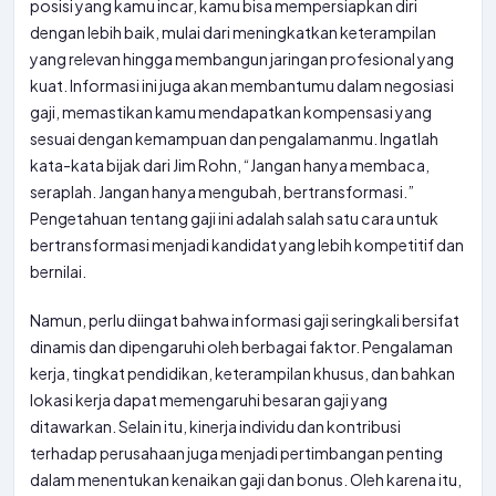
posisi yang kamu incar, kamu bisa mempersiapkan diri
dengan lebih baik, mulai dari meningkatkan keterampilan
yang relevan hingga membangun jaringan profesional yang
kuat. Informasi ini juga akan membantumu dalam negosiasi
gaji, memastikan kamu mendapatkan kompensasi yang
sesuai dengan kemampuan dan pengalamanmu. Ingatlah
kata-kata bijak dari Jim Rohn, “Jangan hanya membaca,
seraplah. Jangan hanya mengubah, bertransformasi.”
Pengetahuan tentang gaji ini adalah salah satu cara untuk
bertransformasi menjadi kandidat yang lebih kompetitif dan
bernilai.
Namun, perlu diingat bahwa informasi gaji seringkali bersifat
dinamis dan dipengaruhi oleh berbagai faktor. Pengalaman
kerja, tingkat pendidikan, keterampilan khusus, dan bahkan
lokasi kerja dapat memengaruhi besaran gaji yang
ditawarkan. Selain itu, kinerja individu dan kontribusi
terhadap perusahaan juga menjadi pertimbangan penting
dalam menentukan kenaikan gaji dan bonus. Oleh karena itu,