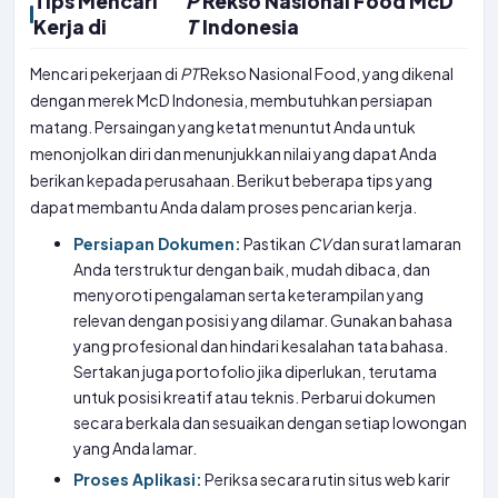
Tips Mencari
P
Rekso Nasional Food McD
Kerja di
T
Indonesia
Mencari pekerjaan di
PT
Rekso Nasional Food, yang dikenal
dengan merek McD Indonesia, membutuhkan persiapan
matang. Persaingan yang ketat menuntut Anda untuk
menonjolkan diri dan menunjukkan nilai yang dapat Anda
berikan kepada perusahaan. Berikut beberapa tips yang
dapat membantu Anda dalam proses pencarian kerja.
Persiapan Dokumen:
Pastikan
CV
dan surat lamaran
Anda terstruktur dengan baik, mudah dibaca, dan
menyoroti pengalaman serta keterampilan yang
relevan dengan posisi yang dilamar. Gunakan bahasa
yang profesional dan hindari kesalahan tata bahasa.
Sertakan juga portofolio jika diperlukan, terutama
untuk posisi kreatif atau teknis. Perbarui dokumen
secara berkala dan sesuaikan dengan setiap lowongan
yang Anda lamar.
Proses Aplikasi:
Periksa secara rutin situs web karir