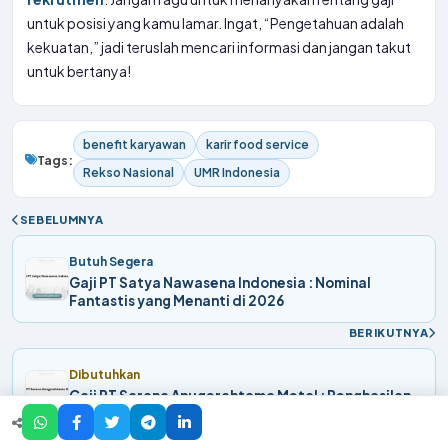
untuk posisi yang kamu lamar. Ingat, “Pengetahuan adalah
kekuatan,” jadi teruslah mencari informasi dan jangan takut
untuk bertanya!
benefit karyawan
karir food service
Tags:
Rekso Nasional
UMR Indonesia
SEBELUMNYA
Butuh Segera
Gaji PT Satya Nawasena Indonesia : Nominal
Fantastis yang Menanti di 2026
BERIKUTNYA
Dibutuhkan
Gaji PT Sarana Anugerahtama Metal : Penghasilan
Menjanjikan di Tahun 2026