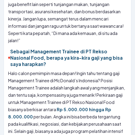
juga benefit lain seperti tunjangan makan, tunjangan
transportasi, asuransi kesehatan, dan bonus berdasarkan
kinerja. Jangan lupa, semangat terus dalam mencari
informasi dan jangan ragu untuk bertanya saat wawancara!
Seperti kata pepatah, “Di mana ada kemauan, di situ ada
jalan!”
Sebagai Management Trainee di PT Rekso
Nasional Food, berapa ya kira-kira gaji yang bisa
saya harapkan?
Halo calon pemimpin masa depan! Ingin tahu tentang gaji
Management Trainee di McDonald’s Indonesia? Posisi
Management Trainee adalah langkah awal yang menjanjikan,
dan tentu saja, kompensasinya juga menarik! Perkiraan gaji
untuk Management Trainee di PT Rekso Nasional Food
biasanya berkisar antara
Rp 5.000.000 hingga Rp
8.000.000
per bulan. Angka ini bisa berbeda tergantung
pada kualifikasi, negosiasi, dan kebijakan perusahaan saat
ini. Selain gaji, biasanya ada juga program pelatihan intensif