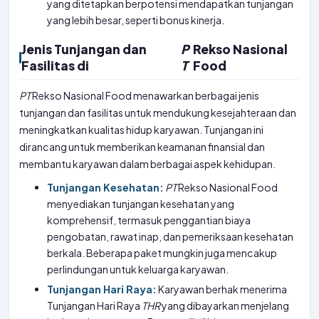
yang ditetapkan berpotensi mendapatkan tunjangan
yang lebih besar, seperti bonus kinerja.
Jenis Tunjangan dan
P
Rekso Nasional
Fasilitas di
T
Food
PT
Rekso Nasional Food menawarkan berbagai jenis
tunjangan dan fasilitas untuk mendukung kesejahteraan dan
meningkatkan kualitas hidup karyawan. Tunjangan ini
dirancang untuk memberikan keamanan finansial dan
membantu karyawan dalam berbagai aspek kehidupan.
Tunjangan Kesehatan:
PT
Rekso Nasional Food
menyediakan tunjangan kesehatan yang
komprehensif, termasuk penggantian biaya
pengobatan, rawat inap, dan pemeriksaan kesehatan
berkala. Beberapa paket mungkin juga mencakup
perlindungan untuk keluarga karyawan.
Tunjangan Hari Raya:
Karyawan berhak menerima
Tunjangan Hari Raya
THR
yang dibayarkan menjelang