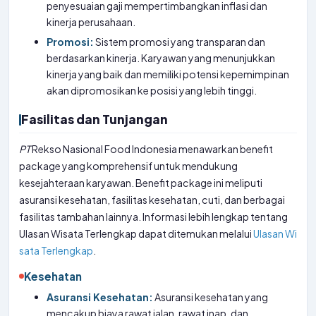
penyesuaian gaji mempertimbangkan inflasi dan
kinerja perusahaan.
Promosi:
Sistem promosi yang transparan dan
berdasarkan kinerja. Karyawan yang menunjukkan
kinerja yang baik dan memiliki potensi kepemimpinan
akan dipromosikan ke posisi yang lebih tinggi.
Fasilitas dan Tunjangan
PT
Rekso Nasional Food Indonesia menawarkan benefit
package yang komprehensif untuk mendukung
kesejahteraan karyawan. Benefit package ini meliputi
asuransi kesehatan, fasilitas kesehatan, cuti, dan berbagai
fasilitas tambahan lainnya. Informasi lebih lengkap tentang
Ulasan Wisata Terlengkap dapat ditemukan melalui
Ulasan Wi
sata Terlengkap
.
Kesehatan
Asuransi Kesehatan:
Asuransi kesehatan yang
mencakup biaya rawat jalan, rawat inap, dan