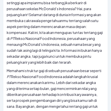
setinggi apa impianmu bisa terbang jika berkarir di
perusahaan sekelas McDonald’s Indonesia? Hai, para
pejuang karir! Selamat datang di dunia informasi yang akan
membuka cakrawala pengetahuanmu tentang salah satu
aspek penting dalam merencanakan masa depan:
kompensasi. Kali ini, kita akan mengupas tuntas tentang gaji
di
PT
Rekso Nasional Food Indonesia, perusahaan yang
menaungi McDonald’s Indonesia, sebuah nama besar yang
sudah tak asing lagi di telinga kita. Informasi ini bukan hanya
sekadar angka, tapi juga kunci untuk membuka pintu
peluang karir yang lebih baik dan terarah.
Memahami struktur gaji di sebuah perusahaan besar seperti
PT
Rekso Nasional Food Indonesia adalah langkah krusial
dalam merencanakan karirmu. Lebih dari sekadar angka
yang diterima setiap bulan, gaji mencerminkan nilai yang
diberikan perusahaan terhadap kontribusi karyawannya,
serta prospek pengembangan diri yang bisa kamu raih di
sana. Bayangkan, dengan mengetahui rentang gaji untuk