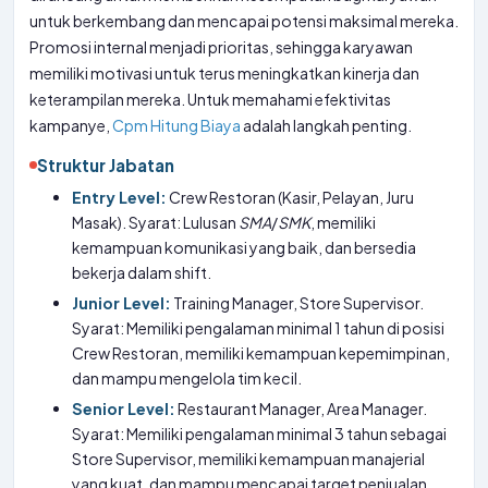
untuk berkembang dan mencapai potensi maksimal mereka.
Promosi internal menjadi prioritas, sehingga karyawan
memiliki motivasi untuk terus meningkatkan kinerja dan
keterampilan mereka. Untuk memahami efektivitas
kampanye,
Cpm Hitung Biaya
adalah langkah penting.
Struktur Jabatan
Entry Level:
Crew Restoran (Kasir, Pelayan, Juru
Masak). Syarat: Lulusan
SMA
/
SMK
, memiliki
kemampuan komunikasi yang baik, dan bersedia
bekerja dalam shift.
Junior Level:
Training Manager, Store Supervisor.
Syarat: Memiliki pengalaman minimal 1 tahun di posisi
Crew Restoran, memiliki kemampuan kepemimpinan,
dan mampu mengelola tim kecil.
Senior Level:
Restaurant Manager, Area Manager.
Syarat: Memiliki pengalaman minimal 3 tahun sebagai
Store Supervisor, memiliki kemampuan manajerial
yang kuat, dan mampu mencapai target penjualan.