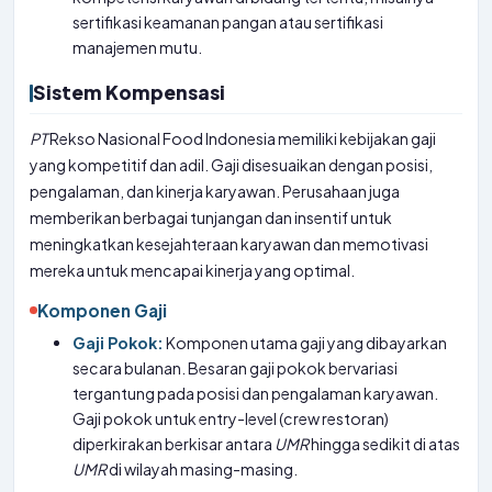
sertifikasi keamanan pangan atau sertifikasi
manajemen mutu.
Sistem Kompensasi
PT
Rekso Nasional Food Indonesia memiliki kebijakan gaji
yang kompetitif dan adil. Gaji disesuaikan dengan posisi,
pengalaman, dan kinerja karyawan. Perusahaan juga
memberikan berbagai tunjangan dan insentif untuk
meningkatkan kesejahteraan karyawan dan memotivasi
mereka untuk mencapai kinerja yang optimal.
Komponen Gaji
Gaji Pokok:
Komponen utama gaji yang dibayarkan
secara bulanan. Besaran gaji pokok bervariasi
tergantung pada posisi dan pengalaman karyawan.
Gaji pokok untuk entry-level (crew restoran)
diperkirakan berkisar antara
UMR
hingga sedikit di atas
UMR
di wilayah masing-masing.