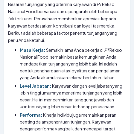
Besaran tunjangan yang diterima karyawan di
PT
Rekso
Nasional Food bervariasi dan dipengaruhi oleh beberapa
faktor kunci. Perusahaan memberikan apresiasi kepada
karyawan berdasarkan kontribusi dan loyalitas mereka.
Berikut adalah beberapa faktor penentu tunjangan yang
perlu Anda ketahui.
Masa Kerja:
Semakin lama Anda bekerja di
PT
Rekso
Nasional Food, semakin besar kemungkinan Anda
mendapatkan tunjangan yang lebih baik. Ini adalah
bentuk penghargaan atas loyalitas dan pengalaman
yang Anda akumulasikan selama bertahun-tahun.
Level Jabatan:
Karyawan dengan level jabatan yang
lebih tinggi umumnya menerima tunjangan yang lebih
besar. Hal ini mencerminkan tanggung jawab dan
kontribusi yang lebih besar terhadap perusahaan.
Performa:
Kinerja individu juga memainkan peran
penting dalam penentuan tunjangan. Karyawan
dengan performa yang baik dan mencapai target