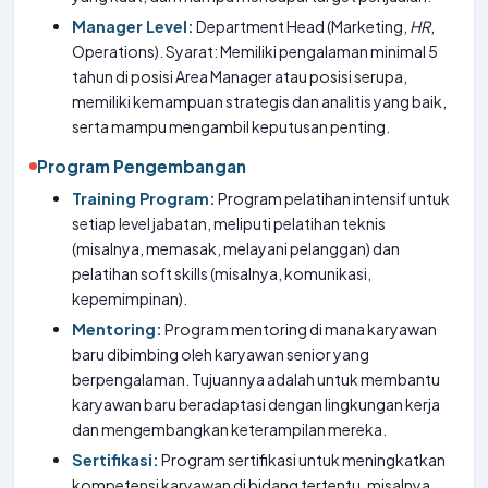
Manager Level:
Department Head (Marketing,
HR
,
Operations). Syarat: Memiliki pengalaman minimal 5
tahun di posisi Area Manager atau posisi serupa,
memiliki kemampuan strategis dan analitis yang baik,
serta mampu mengambil keputusan penting.
Program Pengembangan
Training Program:
Program pelatihan intensif untuk
setiap level jabatan, meliputi pelatihan teknis
(misalnya, memasak, melayani pelanggan) dan
pelatihan soft skills (misalnya, komunikasi,
kepemimpinan).
Mentoring:
Program mentoring di mana karyawan
baru dibimbing oleh karyawan senior yang
berpengalaman. Tujuannya adalah untuk membantu
karyawan baru beradaptasi dengan lingkungan kerja
dan mengembangkan keterampilan mereka.
Sertifikasi:
Program sertifikasi untuk meningkatkan
kompetensi karyawan di bidang tertentu, misalnya