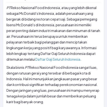
PT
Rekso Nasional Food Indonesia, atau yang lebih dikenal
sebagai McDonald’s Indonesia, adalah perusahaan yang
bergerak di bidang restoran cepat saji. Sebagai pemegang
lisensi McDonald’s di Indonesia, perusahaan ini memiliki
peran penting dalam industri makanan dan minuman di tanah
air. Perusahaan ini terus berupaya untuk memberikan
pelayanan terbaik bagi pelanggan dan menciptakan
lingkungan kerja yang positif bagi karyawannya. Informasi
lebih lengkap tentang Daftar Gaji Seluruh Indonesia dapat
ditemukan melalui
Daftar Gaji Seluruh Indonesia
.
Skala bisnis
PT
Rekso Nasional Food Indonesia sangat luas,
dengan ratusan gerai yang tersebar di berbagai kota di
Indonesia. Hal ini menunjukkan jangkauan pasar yang besar
dan kontribusi signifikan terhadap perekonomian nasional.
Dengan jaringan yang luas, perusahaan ini mampu menyerap
tenaga kerja dalam jumlah besar dan memberikan peluang
karir bagi banyak orang.