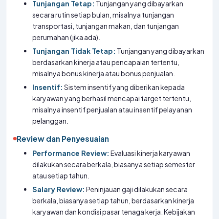
Tunjangan Tetap:
Tunjangan yang dibayarkan
secara rutin setiap bulan, misalnya tunjangan
transportasi, tunjangan makan, dan tunjangan
perumahan (jika ada).
Tunjangan Tidak Tetap:
Tunjangan yang dibayarkan
berdasarkan kinerja atau pencapaian tertentu,
misalnya bonus kinerja atau bonus penjualan.
Insentif:
Sistem insentif yang diberikan kepada
karyawan yang berhasil mencapai target tertentu,
misalnya insentif penjualan atau insentif pelayanan
pelanggan.
Review dan Penyesuaian
Performance Review:
Evaluasi kinerja karyawan
dilakukan secara berkala, biasanya setiap semester
atau setiap tahun.
Salary Review:
Peninjauan gaji dilakukan secara
berkala, biasanya setiap tahun, berdasarkan kinerja
karyawan dan kondisi pasar tenaga kerja. Kebijakan