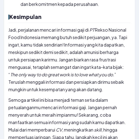
dan berkomitmen kepada perusahaan.
Kesimpulan
Jadi, perjalanan mencari informasi gaji di
PT
Rekso Nasional
Food Indonesia memang butuh sedikit perjuangan, ya. Tapi
ingat, kamu tidak sendirian! Informasi yang kita dapatkan,
meskipun sedikit demi sedikit, adalah amunisi berharga
untuk persiapan karirmu. Jangan biarkan rasa frustrasi
menguasai, tetaplah semangat dan ingat kata-kata bijak:
“
The only way to do great work is to love what you do.
”
Teruslah menggali informasi dan persiapkan dirimu sebaik
mungkin untuk kesempatan yang akan datang.
Semoga artikel ini bisa menjadi teman setia dalam
petualanganmu mencari informasi gaji. Jangan pernah
menyerah untuk meraih impianmu! Sekarang, coba
manfaatkan semua informasi yang sudah kamu dapatkan.
Mulai dari memperbarui
CV
, meningkatkan
skill
, hingga
memperluas jaringan. Siapa tahu, langkah kecil ini akan