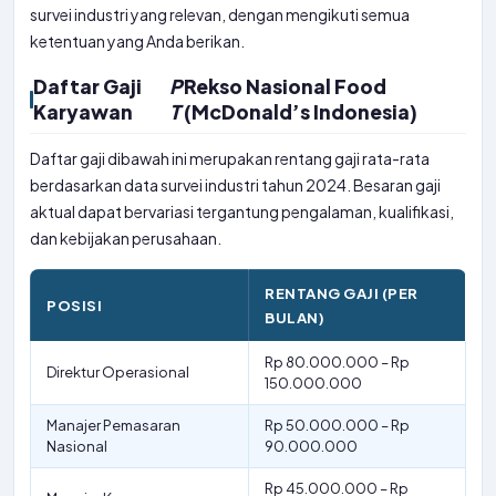
survei industri yang relevan, dengan mengikuti semua
ketentuan yang Anda berikan.
Daftar Gaji
P
Rekso Nasional Food
Karyawan
T
(McDonald’s Indonesia)
Daftar gaji dibawah ini merupakan rentang gaji rata-rata
berdasarkan data survei industri tahun 2024. Besaran gaji
aktual dapat bervariasi tergantung pengalaman, kualifikasi,
dan kebijakan perusahaan.
RENTANG GAJI (PER
POSISI
BULAN)
Rp 80.000.000 – Rp
Direktur Operasional
150.000.000
Manajer Pemasaran
Rp 50.000.000 – Rp
Nasional
90.000.000
Rp 45.000.000 – Rp