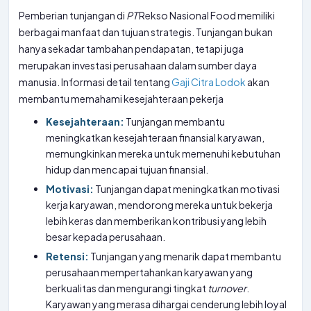
Pemberian tunjangan di
PT
Rekso Nasional Food memiliki
berbagai manfaat dan tujuan strategis. Tunjangan bukan
hanya sekadar tambahan pendapatan, tetapi juga
merupakan investasi perusahaan dalam sumber daya
manusia. Informasi detail tentang
Gaji Citra Lodok
akan
membantu memahami kesejahteraan pekerja
Kesejahteraan:
Tunjangan membantu
meningkatkan kesejahteraan finansial karyawan,
memungkinkan mereka untuk memenuhi kebutuhan
hidup dan mencapai tujuan finansial.
Motivasi:
Tunjangan dapat meningkatkan motivasi
kerja karyawan, mendorong mereka untuk bekerja
lebih keras dan memberikan kontribusi yang lebih
besar kepada perusahaan.
Retensi:
Tunjangan yang menarik dapat membantu
perusahaan mempertahankan karyawan yang
berkualitas dan mengurangi tingkat
turnover
.
Karyawan yang merasa dihargai cenderung lebih loyal