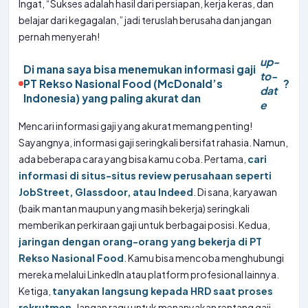
Ingat, “Sukses adalah hasil dari persiapan, kerja keras, dan
belajar dari kegagalan,” jadi teruslah berusaha dan jangan
pernah menyerah!
up-
Di mana saya bisa menemukan informasi gaji
to-
PT Rekso Nasional Food (McDonald’s
?
dat
Indonesia) yang paling akurat dan
e
Mencari informasi gaji yang akurat memang penting!
Sayangnya, informasi gaji seringkali bersifat rahasia. Namun,
ada beberapa cara yang bisa kamu coba. Pertama,
cari
informasi di situs-situs review perusahaan seperti
JobStreet, Glassdoor, atau Indeed
. Di sana, karyawan
(baik mantan maupun yang masih bekerja) seringkali
memberikan perkiraan gaji untuk berbagai posisi. Kedua,
jaringan dengan orang-orang yang bekerja di PT
Rekso Nasional Food
. Kamu bisa mencoba menghubungi
mereka melalui LinkedIn atau platform profesional lainnya.
Ketiga,
tanyakan langsung kepada HRD saat proses
rekrutmen
. Jangan ragu untuk menanyakan rentang gaji