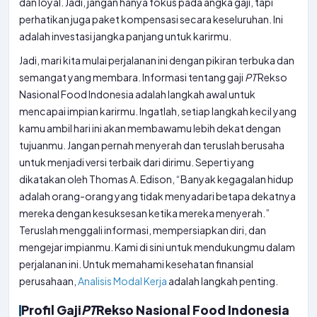
dan loyal. Jadi, jangan hanya fokus pada angka gaji, tapi
perhatikan juga paket kompensasi secara keseluruhan. Ini
adalah investasi jangka panjang untuk karirmu.
Jadi, mari kita mulai perjalanan ini dengan pikiran terbuka dan
semangat yang membara. Informasi tentang gaji
PT
Rekso
Nasional Food Indonesia adalah langkah awal untuk
mencapai impian karirmu. Ingatlah, setiap langkah kecil yang
kamu ambil hari ini akan membawamu lebih dekat dengan
tujuanmu. Jangan pernah menyerah dan teruslah berusaha
untuk menjadi versi terbaik dari dirimu. Seperti yang
dikatakan oleh Thomas A. Edison, “Banyak kegagalan hidup
adalah orang-orang yang tidak menyadari betapa dekatnya
mereka dengan kesuksesan ketika mereka menyerah.”
Teruslah menggali informasi, mempersiapkan diri, dan
mengejar impianmu. Kami di sini untuk mendukungmu dalam
perjalanan ini. Untuk memahami kesehatan finansial
perusahaan,
Analisis Modal Kerja
adalah langkah penting.
Profil Gaji
PT
Rekso Nasional Food Indonesia