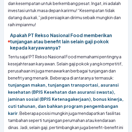
dan kesempatan untuk berkembang pesat. Ingat, ini adalah
investasi untuk masa depan karirmu! “Kesempatan tidak
datang dua kali,” jadi persiapkan dirimu sebaik mungkin dan
raih impianmu!
Apakah PT Rekso Nasional Food memberikan
tunjangan atau benefit lain selain gaji pokok
kepada karyawannya?
Tentu saja! PT Rekso Nasional Food memahami pentingnya
kesejahteraan karyawan. Selain gaji pokok yang kompetitif,
perusahaan ini juga menawarkan berbagai tunjangan dan
benefit yang menarik. Beberapa di antaranya termasuk:
tunjangan makan, tunjangan transportasi, asuransi
kesehatan (BPJS Kesehatan dan asuransi swasta),
jaminan sosial (BPJS Ketenagakerjaan), bonus kinerja,
cuti tahunan, dan bahkan program pengembangan
karir
. Beberapa posisi mungkin juga mendapatkan fasilitas
tambahan seperti tunjangan perumahan atau kendaraan
dinas. Jadi, selain gaji, pertimbangkan juga benefit-benefit ini