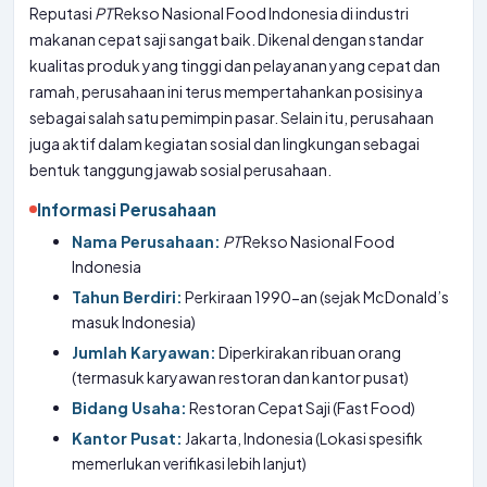
Reputasi
PT
Rekso Nasional Food Indonesia di industri
makanan cepat saji sangat baik. Dikenal dengan standar
kualitas produk yang tinggi dan pelayanan yang cepat dan
ramah, perusahaan ini terus mempertahankan posisinya
sebagai salah satu pemimpin pasar. Selain itu, perusahaan
juga aktif dalam kegiatan sosial dan lingkungan sebagai
bentuk tanggung jawab sosial perusahaan.
Informasi Perusahaan
Nama Perusahaan:
PT
Rekso Nasional Food
Indonesia
Tahun Berdiri:
Perkiraan 1990-an (sejak McDonald’s
masuk Indonesia)
Jumlah Karyawan:
Diperkirakan ribuan orang
(termasuk karyawan restoran dan kantor pusat)
Bidang Usaha:
Restoran Cepat Saji (Fast Food)
Kantor Pusat:
Jakarta, Indonesia (Lokasi spesifik
memerlukan verifikasi lebih lanjut)