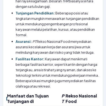
hari raya keagamaan. Besaran
THR
biasanya setara
dengan satu bulan gaji.
Tunjangan Pendidikan:
Beberapa posisi atau
tingkatan mungkin menawarkan tunjangan pendidikan
untuk mendukung pengembangan profesional
karyawan melalui pelatihan, kursus, atau pendidikan
formal.
Asuransi:
PT
Rekso Nasional Food menyediakan
asuransi kecelakaan kerja dan asuransi jiwa untuk
melindungi karyawan dari risiko yang tidak terduga.
Fasilitas Kantor:
Karyawan dapat menikmati
berbagai fasilitas kantor, seperti kantin dengan harga
terjangkau, area istirahat yang nyaman, dan akses ke
teknologi terkini untuk mendukung pekerjaan mereka.
Beberapa lokasi mungkin juga menyediakan fasilitas
olahraga atau rekreasi.
Manfaat dan Tujuan
P
Rekso Nasional
Tunjangan di
T
Food