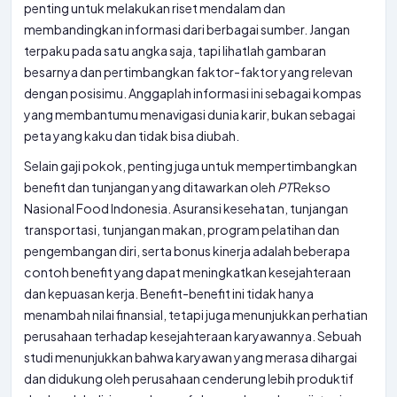
penting untuk melakukan riset mendalam dan
membandingkan informasi dari berbagai sumber. Jangan
terpaku pada satu angka saja, tapi lihatlah gambaran
besarnya dan pertimbangkan faktor-faktor yang relevan
dengan posisimu. Anggaplah informasi ini sebagai kompas
yang membantumu menavigasi dunia karir, bukan sebagai
peta yang kaku dan tidak bisa diubah.
Selain gaji pokok, penting juga untuk mempertimbangkan
benefit dan tunjangan yang ditawarkan oleh
PT
Rekso
Nasional Food Indonesia. Asuransi kesehatan, tunjangan
transportasi, tunjangan makan, program pelatihan dan
pengembangan diri, serta bonus kinerja adalah beberapa
contoh benefit yang dapat meningkatkan kesejahteraan
dan kepuasan kerja. Benefit-benefit ini tidak hanya
menambah nilai finansial, tetapi juga menunjukkan perhatian
perusahaan terhadap kesejahteraan karyawannya. Sebuah
studi menunjukkan bahwa karyawan yang merasa dihargai
dan didukung oleh perusahaan cenderung lebih produktif