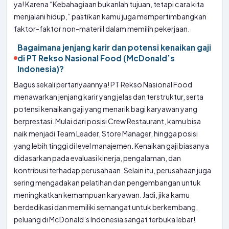
ya! Karena “Kebahagiaan bukanlah tujuan, tetapi cara kita
menjalani hidup,” pastikan kamu juga mempertimbangkan
faktor-faktor non-materiil dalam memilih pekerjaan.
Bagaimana jenjang karir dan potensi kenaikan gaji
di PT Rekso Nasional Food (McDonald’s
Indonesia)?
Bagus sekali pertanyaannya! PT Rekso Nasional Food
menawarkan jenjang karir yang jelas dan terstruktur, serta
potensi kenaikan gaji yang menarik bagi karyawan yang
berprestasi. Mulai dari posisi Crew Restaurant, kamu bisa
naik menjadi Team Leader, Store Manager, hingga posisi
yang lebih tinggi di level manajemen. Kenaikan gaji biasanya
didasarkan pada evaluasi kinerja, pengalaman, dan
kontribusi terhadap perusahaan. Selain itu, perusahaan juga
sering mengadakan pelatihan dan pengembangan untuk
meningkatkan kemampuan karyawan. Jadi, jika kamu
berdedikasi dan memiliki semangat untuk berkembang,
peluang di McDonald’s Indonesia sangat terbuka lebar!