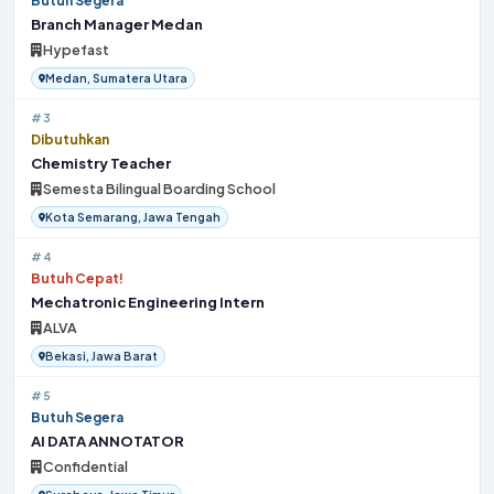
Butuh Segera
Branch Manager Medan
Hypefast
Medan, Sumatera Utara
#3
Dibutuhkan
Chemistry Teacher
Semesta Bilingual Boarding School
Kota Semarang, Jawa Tengah
#4
Butuh Cepat!
Mechatronic Engineering Intern
ALVA
Bekasi, Jawa Barat
#5
Butuh Segera
AI DATA ANNOTATOR
Confidential