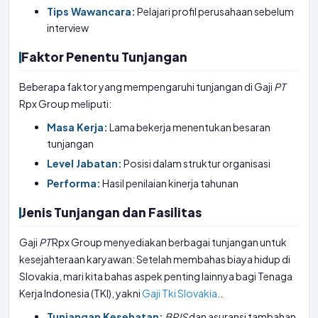
Tips Wawancara:
Pelajari profil perusahaan sebelum
interview
Faktor Penentu Tunjangan
Beberapa faktor yang mempengaruhi tunjangan di Gaji
PT
Rpx Group meliputi:
Masa Kerja:
Lama bekerja menentukan besaran
tunjangan
Level Jabatan:
Posisi dalam struktur organisasi
Performa:
Hasil penilaian kinerja tahunan
Jenis Tunjangan dan Fasilitas
Gaji
PT
Rpx Group menyediakan berbagai tunjangan untuk
kesejahteraan karyawan: Setelah membahas biaya hidup di
Slovakia, mari kita bahas aspek penting lainnya bagi Tenaga
Kerja Indonesia (TKI), yakni
Gaji Tki Slovakia
..
Tunjangan Kesehatan:
BPJS
dan asuransi tambahan