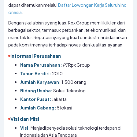
dapat ditemukan melalui
Daftar Lowongan Kerja Seluruh Ind
onesia
.
Dengan skala bisnis yang luas, Rpx Group memiliki klien dari
berbagai sektor, termasuk perbankan, telekomunikasi, dan
manufaktur. Reputasinya yang kuat di industri ini didasarkan
pada komitmennya terhadap inovasi dan kualitas layanan.
Informasi Perusahaan
Nama Perusahaan:
PT
Rpx Group
Tahun Berdiri:
2010
Jumlah Karyawan:
1.500 orang
Bidang Usaha:
Solusi Teknologi
Kantor Pusat:
Jakarta
Jumlah Cabang:
5 lokasi
Visi dan Misi
Visi:
Menjadi penyedia solusi teknologi terdepan di
Indonesia dan Asia Tenggara