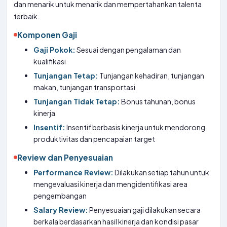
dan menarik untuk menarik dan mempertahankan talenta
terbaik.
Komponen Gaji
Gaji Pokok:
Sesuai dengan pengalaman dan
kualifikasi
Tunjangan Tetap:
Tunjangan kehadiran, tunjangan
makan, tunjangan transportasi
Tunjangan Tidak Tetap:
Bonus tahunan, bonus
kinerja
Insentif:
Insentif berbasis kinerja untuk mendorong
produktivitas dan pencapaian target
Review dan Penyesuaian
Performance Review:
Dilakukan setiap tahun untuk
mengevaluasi kinerja dan mengidentifikasi area
pengembangan
Salary Review:
Penyesuaian gaji dilakukan secara
berkala berdasarkan hasil kinerja dan kondisi pasar