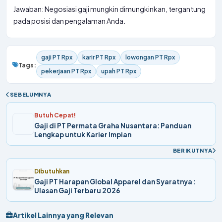
Jawaban: Negosiasi gaji mungkin dimungkinkan, tergantung
pada posisi dan pengalaman Anda.
gaji PT Rpx
karir PT Rpx
lowongan PT Rpx
Tags:
pekerjaan PT Rpx
upah PT Rpx
SEBELUMNYA
Butuh Cepat!
Gaji di PT Permata Graha Nusantara: Panduan
Lengkap untuk Karier Impian
BERIKUTNYA
Dibutuhkan
Gaji PT Harapan Global Apparel dan Syaratnya :
Ulasan Gaji Terbaru 2026
Artikel Lainnya yang Relevan