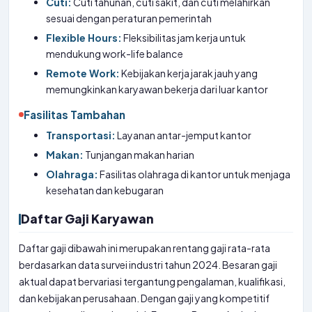
Cuti:
Cuti tahunan, cuti sakit, dan cuti melahirkan
sesuai dengan peraturan pemerintah
Flexible Hours:
Fleksibilitas jam kerja untuk
mendukung work-life balance
Remote Work:
Kebijakan kerja jarak jauh yang
memungkinkan karyawan bekerja dari luar kantor
Fasilitas Tambahan
Transportasi:
Layanan antar-jemput kantor
Makan:
Tunjangan makan harian
Olahraga:
Fasilitas olahraga di kantor untuk menjaga
kesehatan dan kebugaran
Daftar Gaji Karyawan
Daftar gaji dibawah ini merupakan rentang gaji rata-rata
berdasarkan data survei industri tahun 2024. Besaran gaji
aktual dapat bervariasi tergantung pengalaman, kualifikasi,
dan kebijakan perusahaan. Dengan gaji yang kompetitif