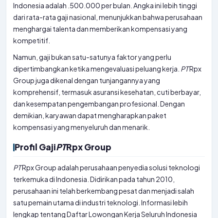
Indonesia adalah .500.000 per bulan. Angka ini lebih tinggi
dari rata-rata gaji nasional, menunjukkan bahwa perusahaan
menghargai talenta dan memberikan kompensasi yang
kompetitif.
Namun, gaji bukan satu-satunya faktor yang perlu
dipertimbangkan ketika mengevaluasi peluang kerja.
PT
Rpx
Group juga dikenal dengan tunjangannya yang
komprehensif, termasuk asuransi kesehatan, cuti berbayar,
dan kesempatan pengembangan profesional. Dengan
demikian, karyawan dapat mengharapkan paket
kompensasi yang menyeluruh dan menarik.
Profil Gaji
PT
Rpx Group
PT
Rpx Group adalah perusahaan penyedia solusi teknologi
terkemuka di Indonesia. Didirikan pada tahun 2010,
perusahaan ini telah berkembang pesat dan menjadi salah
satu pemain utama di industri teknologi. Informasi lebih
lengkap tentang Daftar Lowongan Kerja Seluruh Indonesia