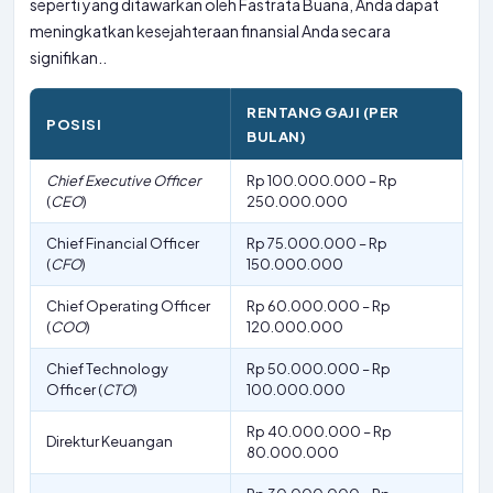
seperti yang ditawarkan oleh Fastrata Buana, Anda dapat
meningkatkan kesejahteraan finansial Anda secara
signifikan..
RENTANG GAJI (PER
POSISI
BULAN)
Chief Executive Officer
Rp 100.000.000 – Rp
(
CEO
)
250.000.000
Chief Financial Officer
Rp 75.000.000 – Rp
(
CFO
)
150.000.000
Chief Operating Officer
Rp 60.000.000 – Rp
(
COO
)
120.000.000
Chief Technology
Rp 50.000.000 – Rp
Officer (
CTO
)
100.000.000
Rp 40.000.000 – Rp
Direktur Keuangan
80.000.000