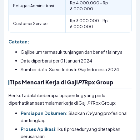
Rp 4.000.000 – Rp
Petugas Administrasi
8.000.000
Rp 3.000.000 – Rp
Customer Service
6.000.000
Catatan:
Gaji belum termasuk tunjangan dan benefit lainnya
Data diperbarui per 01 Januari 2024
Sumber data: Survei Industri Gaji Indonesia 2024
Tips Mencari Kerja di Gaji
PT
Rpx Group
Berikut adalah beberapa tips penting yang perlu
diperhatikan saat melamar kerja di Gaji
PT
Rpx Group:
Persiapan Dokumen:
Siapkan
CV
yang profesional
dan lengkap
Proses Aplikasi:
Ikuti prosedur yang ditetapkan
perusahaan