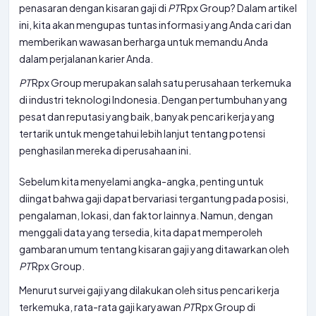
penasaran dengan kisaran gaji di
PT
Rpx Group? Dalam artikel
ini, kita akan mengupas tuntas informasi yang Anda cari dan
memberikan wawasan berharga untuk memandu Anda
dalam perjalanan karier Anda.
PT
Rpx Group merupakan salah satu perusahaan terkemuka
di industri teknologi Indonesia. Dengan pertumbuhan yang
pesat dan reputasi yang baik, banyak pencari kerja yang
tertarik untuk mengetahui lebih lanjut tentang potensi
penghasilan mereka di perusahaan ini.
Sebelum kita menyelami angka-angka, penting untuk
diingat bahwa gaji dapat bervariasi tergantung pada posisi,
pengalaman, lokasi, dan faktor lainnya. Namun, dengan
menggali data yang tersedia, kita dapat memperoleh
gambaran umum tentang kisaran gaji yang ditawarkan oleh
PT
Rpx Group.
Menurut survei gaji yang dilakukan oleh situs pencari kerja
terkemuka, rata-rata gaji karyawan
PT
Rpx Group di