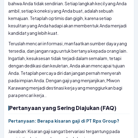
bahwa Anda tidak sendirian. Setiap langkah kecil yang Anda
ambil, setiap koneksi yang Anda buat, adalah sebuah
kemajuan. Tetaplah optimis dan gigih, karena setiap
kesulitan yang Anda hadapi akan membentuk Anda menjadi
kandidat yang lebih kuat.
Teruslah mencari informasi, manfaatkan sumber daya yang
tersedia, dan jangan ragu untuk bertanya kepada orang lain.
Ingatlah, kesuksesan tidak terjadi dalam semalam, tetapi
dengan dedikasi dan keuletan, Anda akan mencapai tujuan
Anda. Tetaplah percaya diri dan jangan pernah menyerah
pada impian Anda. Dengan gaji yang menjanjikan, Miwon
Karawang menjadi destinasi kerja yang menggiurkan bagi
para pencari kerja..
Pertanyaan yang Sering Diajukan (FAQ)
Pertanyaan: Berapa kisaran gaji di PT Rpx Group?
Jawaban: Kisaran gaji sangat bervariasi tergantung pada