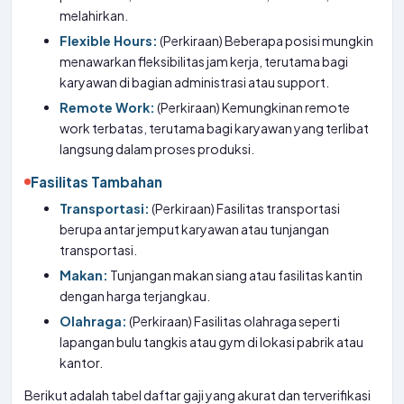
melahirkan.
Flexible Hours:
(Perkiraan) Beberapa posisi mungkin
menawarkan fleksibilitas jam kerja, terutama bagi
karyawan di bagian administrasi atau support.
Remote Work:
(Perkiraan) Kemungkinan remote
work terbatas, terutama bagi karyawan yang terlibat
langsung dalam proses produksi.
Fasilitas Tambahan
Transportasi:
(Perkiraan) Fasilitas transportasi
berupa antar jemput karyawan atau tunjangan
transportasi.
Makan:
Tunjangan makan siang atau fasilitas kantin
dengan harga terjangkau.
Olahraga:
(Perkiraan) Fasilitas olahraga seperti
lapangan bulu tangkis atau gym di lokasi pabrik atau
kantor.
Berikut adalah tabel daftar gaji yang akurat dan terverifikasi