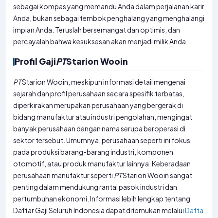
sebagai kompas yang memandu Anda dalam perjalanan karir
Anda, bukan sebagai tembok penghalang yang menghalangi
impian Anda. Teruslah bersemangat dan optimis, dan
percayalah bahwa kesuksesan akan menjadi milik Anda.
Profil Gaji
PT
Starion Wooin
PT
Starion Wooin, meskipun informasi detail mengenai
sejarah dan profil perusahaan secara spesifik terbatas,
diperkirakan merupakan perusahaan yang bergerak di
bidang manufaktur atau industri pengolahan, mengingat
banyak perusahaan dengan nama serupa beroperasi di
sektor tersebut. Umumnya, perusahaan seperti ini fokus
pada produksi barang-barang industri, komponen
otomotif, atau produk manufaktur lainnya. Keberadaan
perusahaan manufaktur seperti
PT
Starion Wooin sangat
penting dalam mendukung rantai pasok industri dan
pertumbuhan ekonomi. Informasi lebih lengkap tentang
Daftar Gaji Seluruh Indonesia dapat ditemukan melalui
Dafta