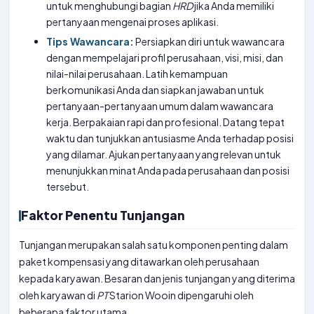
untuk menghubungi bagian
HRD
jika Anda memiliki
pertanyaan mengenai proses aplikasi.
Tips Wawancara:
Persiapkan diri untuk wawancara
dengan mempelajari profil perusahaan, visi, misi, dan
nilai-nilai perusahaan. Latih kemampuan
berkomunikasi Anda dan siapkan jawaban untuk
pertanyaan-pertanyaan umum dalam wawancara
kerja. Berpakaian rapi dan profesional. Datang tepat
waktu dan tunjukkan antusiasme Anda terhadap posisi
yang dilamar. Ajukan pertanyaan yang relevan untuk
menunjukkan minat Anda pada perusahaan dan posisi
tersebut.
Faktor Penentu Tunjangan
Tunjangan merupakan salah satu komponen penting dalam
paket kompensasi yang ditawarkan oleh perusahaan
kepada karyawan. Besaran dan jenis tunjangan yang diterima
oleh karyawan di
PT
Starion Wooin dipengaruhi oleh
beberapa faktor utama.