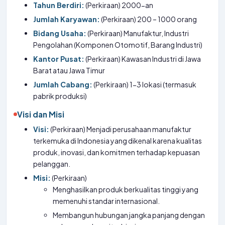
Tahun Berdiri:
(Perkiraan) 2000-an
Jumlah Karyawan:
(Perkiraan) 200 – 1000 orang
Bidang Usaha:
(Perkiraan) Manufaktur, Industri
Pengolahan (Komponen Otomotif, Barang Industri)
Kantor Pusat:
(Perkiraan) Kawasan Industri di Jawa
Barat atau Jawa Timur
Jumlah Cabang:
(Perkiraan) 1-3 lokasi (termasuk
pabrik produksi)
Visi dan Misi
Visi:
(Perkiraan) Menjadi perusahaan manufaktur
terkemuka di Indonesia yang dikenal karena kualitas
produk, inovasi, dan komitmen terhadap kepuasan
pelanggan.
Misi:
(Perkiraan)
Menghasilkan produk berkualitas tinggi yang
memenuhi standar internasional.
Membangun hubungan jangka panjang dengan