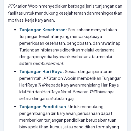
PT
Starion Wooin menyediakan berbagai jenis tunjangan dan
fasilitas untuk mendukung kesejahteraan dan meningkatkan
motivasi kerja karyawan.
Tunjangan Kesehatan:
Perusahaan menyediakan
tunjangan kesehatan yang mencakup biaya
pemeriksaan kesehatan, pengobatan, dan rawat inap.
Tunjangan ini biasanya diberikan melalui kerjasama
dengan penyedia layanan kesehatan atau melalui
sistem
reimbursement
.
Tunjangan Hari Raya:
Sesuai dengan peraturan
pemerintah,
PT
Starion Wooin memberikan Tunjangan
Hari Raya
THR
kepada karyawan menjelang Hari Raya
Idul Fitri dan Hari Raya Natal. Besaran
THR
biasanya
setara dengan satu bulan gaji.
Tunjangan Pendidikan:
Untuk mendukung
pengembangan diri karyawan, perusahaan dapat
memberikan tunjangan pendidikan berupa bantuan
biaya pelatihan, kursus, atau pendidikan formal yang