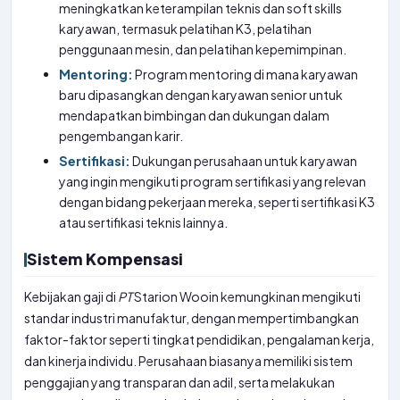
meningkatkan keterampilan teknis dan soft skills
karyawan, termasuk pelatihan K3, pelatihan
penggunaan mesin, dan pelatihan kepemimpinan.
Mentoring:
Program mentoring di mana karyawan
baru dipasangkan dengan karyawan senior untuk
mendapatkan bimbingan dan dukungan dalam
pengembangan karir.
Sertifikasi:
Dukungan perusahaan untuk karyawan
yang ingin mengikuti program sertifikasi yang relevan
dengan bidang pekerjaan mereka, seperti sertifikasi K3
atau sertifikasi teknis lainnya.
Sistem Kompensasi
Kebijakan gaji di
PT
Starion Wooin kemungkinan mengikuti
standar industri manufaktur, dengan mempertimbangkan
faktor-faktor seperti tingkat pendidikan, pengalaman kerja,
dan kinerja individu. Perusahaan biasanya memiliki sistem
penggajian yang transparan dan adil, serta melakukan