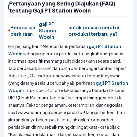
Pertanyaan yang Sering Diajukan (FAQ)
tentang Gaji PT Starion Wooin
gaji PT
Berapa sih
untuk posisi operator
Starion
perkiraan
produksi terbaru ya?
Wooin
Hai pejuang karir! Mencari tahu perkiraan
gaji PT Starion
Wooin
sebagai operator produksi itu langkah yang bagus.
Informasi spesifik memang sulit didapatkan secara pasti,
tapi berdasarkan riset dan data dari berbagai sumber seperti
Jobstreet, Glassdoor, dan wawancara dengan karyawan
(yang datanya selalu berubah ya!), perkiraan
gaji PT Starion
Wooin
untuk operator produksi biasanya berada di kisaran
UMR (Upah Minimum Regional) setempat hingga sedikit di
atasnya. Faktor pengalaman, keterampilan, dan negosiasi
saat wawancara juga berpengaruh lho! Jangan berkecil hati
jika angkanya belum pasti, teruslah gali informasi dan
persiapkan dirimu sebaik mungkin. Ingat kata-kata bijak:
“Kesuksesan adalah hasil dari persiapan, kerja keras, dan