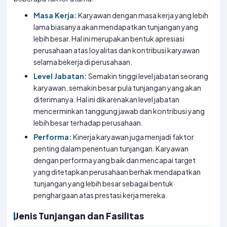
Masa Kerja:
Karyawan dengan masa kerja yang lebih
lama biasanya akan mendapatkan tunjangan yang
lebih besar. Hal ini merupakan bentuk apresiasi
perusahaan atas loyalitas dan kontribusi karyawan
selama bekerja di perusahaan.
Level Jabatan:
Semakin tinggi level jabatan seorang
karyawan, semakin besar pula tunjangan yang akan
diterimanya. Hal ini dikarenakan level jabatan
mencerminkan tanggung jawab dan kontribusi yang
lebih besar terhadap perusahaan.
Performa:
Kinerja karyawan juga menjadi faktor
penting dalam penentuan tunjangan. Karyawan
dengan performa yang baik dan mencapai target
yang ditetapkan perusahaan berhak mendapatkan
tunjangan yang lebih besar sebagai bentuk
penghargaan atas prestasi kerja mereka.
Jenis Tunjangan dan Fasilitas