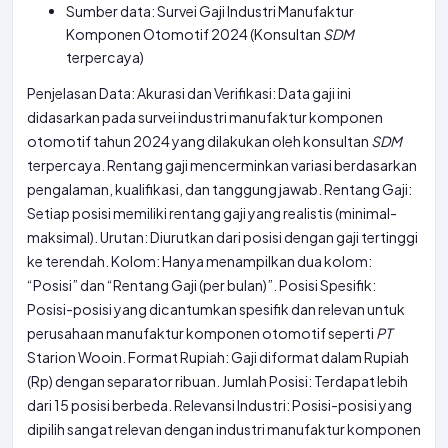
Sumber data: Survei Gaji Industri Manufaktur
Komponen Otomotif 2024 (Konsultan
SDM
terpercaya)
Penjelasan Data: Akurasi dan Verifikasi: Data gaji ini
didasarkan pada survei industri manufaktur komponen
otomotif tahun 2024 yang dilakukan oleh konsultan
SDM
terpercaya. Rentang gaji mencerminkan variasi berdasarkan
pengalaman, kualifikasi, dan tanggung jawab. Rentang Gaji:
Setiap posisi memiliki rentang gaji yang realistis (minimal-
maksimal). Urutan: Diurutkan dari posisi dengan gaji tertinggi
ke terendah. Kolom: Hanya menampilkan dua kolom:
“Posisi” dan “Rentang Gaji (per bulan)”. Posisi Spesifik:
Posisi-posisi yang dicantumkan spesifik dan relevan untuk
perusahaan manufaktur komponen otomotif seperti
PT
Starion Wooin. Format Rupiah: Gaji diformat dalam Rupiah
(Rp) dengan separator ribuan. Jumlah Posisi: Terdapat lebih
dari 15 posisi berbeda. Relevansi Industri: Posisi-posisi yang
dipilih sangat relevan dengan industri manufaktur komponen