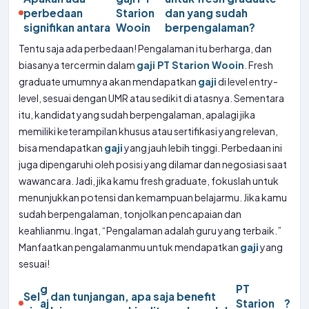
perbedaan
Starion
dan yang sudah
signifikan antara
Wooin
berpengalaman?
Tentu saja ada perbedaan! Pengalaman itu berharga, dan
biasanya tercermin dalam
gaji PT Starion Wooin
. Fresh
graduate umumnya akan mendapatkan
gaji
di level entry-
level, sesuai dengan UMR atau sedikit di atasnya. Sementara
itu, kandidat yang sudah berpengalaman, apalagi jika
memiliki keterampilan khusus atau sertifikasi yang relevan,
bisa mendapatkan
gaji
yang jauh lebih tinggi. Perbedaan ini
juga dipengaruhi oleh posisi yang dilamar dan negosiasi saat
wawancara. Jadi, jika kamu fresh graduate, fokuslah untuk
menunjukkan potensi dan kemampuan belajarmu. Jika kamu
sudah berpengalaman, tonjolkan pencapaian dan
keahlianmu. Ingat, “Pengalaman adalah guru yang terbaik.”
Manfaatkan pengalamanmu untuk mendapatkan
gaji
yang
sesuai!
g
PT
Sel
dan tunjangan, apa saja benefit
aj
Starion
?