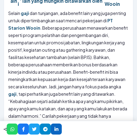
ain
lain yang mungkin ditawarkan oleh
i
Wooin
Selain
gaji
dan tunjangan, ada benefit lain yang juga penting
untuk dipertimbangkan saat mencari pekerjaan di
PT
Starion Wooin
. Beberapa perusahaan menawarkan benefit
seperti program pelatihan dan pengembangan diri,
kesempatan untuk promosi jabatan, lingkungan kerja yang
positif, kegiatan outing atau gathering karyawan, dan
fasilitas kesehatan tambahan (selain BPJS). Bahkan,
beberapa perusahaan memberikan bonus berdasarkan
kinerja individu atau perusahaan. Benefit-benefit ini bisa
meningkatkan kepuasan kerja dan kesejahteraan karyawan
secara keseluruhan. Jadi, jangan hanya fokus pada angka
gaji
, tapi perhatikan juga benefit lain yang ditawarkan.
“Kebahagiaan sejati adalah ketika apa yang kamu pikirkan,
apa yang kamu katakan, dan apa yang kamu lakukan berada
dalam harmoni.” Carilah pekerjaan yang tidak hanya
memberikan
gaji
yang baik, tapi juga lingkungan kerja yang
mendukungmu untuk berkembang!