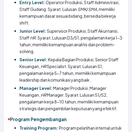
Entry Level:
Operator Produksi, Staff Administrasi,
Staff Gudang. Syarat: Lulusan
SMK
/
SMA
, memiliki
kemampuan dasar sesuai bidang, bersedia bekerja
shift.
Junior Level:
Supervisor Produksi, Staff Akuntansi,
Staff
HR
. Syarat: Lulusan D3/S1, pengalaman kerja 1-3
tahun, memiliki kemampuan analitis dan problem-
solving.
Senior Level:
Kepala Bagian Produksi, Senior Staff
Keuangan,
HR
Specialist. Syarat: Lulusan S1,
pengalaman kerja 5-7 tahun, memiliki kemampuan
leadership dan komunikasi yang baik.
Manager Level:
Manager Produksi, Manager
Keuangan,
HR
Manager. Syarat: Lulusan S1/S2,
pengalaman kerja 8-10 tahun, memiliki kemampuan
strategis dan pengambilan keputusan yang efektif.
Program Pengembangan
Training Program:
Program pelatihan internal untuk