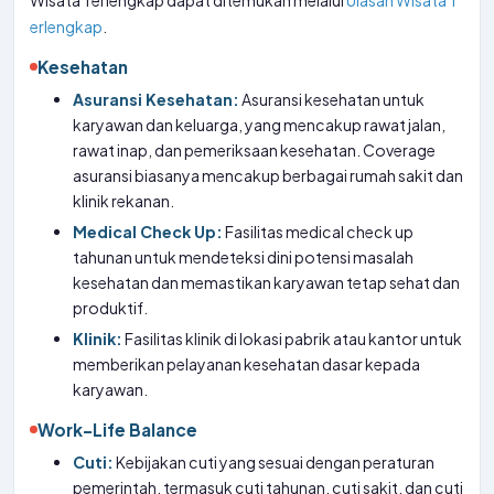
Wisata Terlengkap dapat ditemukan melalui
Ulasan Wisata T
erlengkap
.
Kesehatan
Asuransi Kesehatan:
Asuransi kesehatan untuk
karyawan dan keluarga, yang mencakup rawat jalan,
rawat inap, dan pemeriksaan kesehatan. Coverage
asuransi biasanya mencakup berbagai rumah sakit dan
klinik rekanan.
Medical Check Up:
Fasilitas medical check up
tahunan untuk mendeteksi dini potensi masalah
kesehatan dan memastikan karyawan tetap sehat dan
produktif.
Klinik:
Fasilitas klinik di lokasi pabrik atau kantor untuk
memberikan pelayanan kesehatan dasar kepada
karyawan.
Work-Life Balance
Cuti:
Kebijakan cuti yang sesuai dengan peraturan
pemerintah, termasuk cuti tahunan, cuti sakit, dan cuti