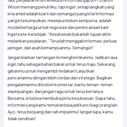
Jadi, perjalanan kita menelusuri informasi gaji di
PT
Starion
Wooin memang penuh liku, tapi ingat, setiap langkah yang
kita ambil adalah bukti dari semangat juang kita! Informasi
yang kita kumpulkan, meskipun belum sempurna, adalah
modal berharga untuk negosiasi dan perencanaan karir.
Ingat kata-kata bijak: “Kesuksesan bukanlah tujuan akhir,
melainkan perjalanan.” Teruslah menggali informasi, perluas
jaringan, dan asah kemampuanmu. Semangat!
Jangan biarkan tantangan ini menghentikanmu. Jadikan rasa
ingin tahu sebagai bahan bakar untuk terus maju. Sekarang,
giliranmu untuk mengambil tindakan! Lanjutkan
pencarianmu dengan lebih cerdas dan strategis. Bagikan
pengalamanmu di kolom komentar, bantu teman-teman
seperjuangan, dan jangan ragu untuk terus bertanya.
Bersama, kita bisa membuka pintu kesuksesan. Siapa tahu,
informasi yang kamu temukan bisa jadi kunci bagi orang lain.
Ayo, terus berjuang dan raih impianmu! Jangan lupa, kamu
tidak sendirian!