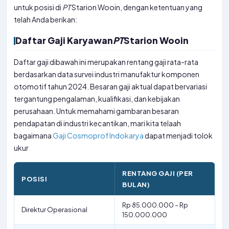
untuk posisi di
PT
Starion Wooin, dengan ketentuan yang
telah Anda berikan:
Daftar Gaji Karyawan
PT
Starion Wooin
Daftar gaji dibawah ini merupakan rentang gaji rata-rata
berdasarkan data survei industri manufaktur komponen
otomotif tahun 2024. Besaran gaji aktual dapat bervariasi
tergantung pengalaman, kualifikasi, dan kebijakan
perusahaan. Untuk memahami gambaran besaran
pendapatan di industri kecantikan, mari kita telaah
bagaimana
Gaji Cosmoprof Indokarya
dapat menjadi tolok
ukur
RENTANG GAJI (PER
POSISI
BULAN)
Rp 85.000.000 – Rp
Direktur Operasional
150.000.000