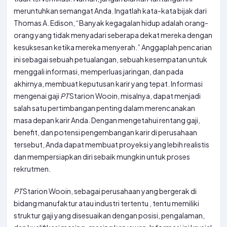
meruntuhkan semangat Anda. Ingatlah kata-kata bijak dari
Thomas A. Edison, “Banyak kegagalan hidup adalah orang-
orang yang tidak menyadari seberapa dekat mereka dengan
kesuksesan ketika mereka menyerah.” Anggaplah pencarian
ini sebagai sebuah petualangan, sebuah kesempatan untuk
menggali informasi, memperluas jaringan, dan pada
akhirnya, membuat keputusan karir yang tepat. Informasi
mengenai gaji
PT
Starion Wooin, misalnya, dapat menjadi
salah satu pertimbangan penting dalam merencanakan
masa depan karir Anda. Dengan mengetahui rentang gaji,
benefit, dan potensi pengembangan karir di perusahaan
tersebut, Anda dapat membuat proyeksi yang lebih realistis
dan mempersiapkan diri sebaik mungkin untuk proses
rekrutmen.
PT
Starion Wooin, sebagai perusahaan yang bergerak di
bidang manufaktur atau industri tertentu , tentu memiliki
struktur gaji yang disesuaikan dengan posisi, pengalaman,