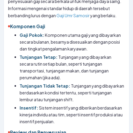
penyesuaian gaji secara berkala untuk menjaga daya saing.
Informasi mengenai standar hidup di daerah tersebut
berbanding lurus dengan
Gaji Umr Samosir
yang berlaku.
Komponen Gaji
Gaji Pokok:
Komponen utama gaji yang dibayarkan
secara bulanan, besarnya disesuaikan dengan posisi
dan tingkat pengalaman karyawan.
Tunjangan Tetap:
Tunjangan yang dibayarkan
secara rutin setiap bulan, seperti tunjangan
transportasi, tunjangan makan, dan tunjangan
perumahan (jika ada).
Tunjangan Tidak Tetap:
Tunjangan yang dibayarkan
berdasarkan kondisi tertentu, seperti tunjangan
lembur atau tunjangan shift.
Insentif:
Sistem insentif yang diberikan berdasarkan
kinerja individu atau tim, seperti insentif produksi atau
insentif penjualan.
Review dan Penyesuaian