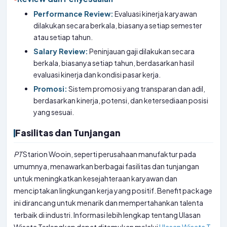
Performance Review:
Evaluasi kinerja karyawan
dilakukan secara berkala, biasanya setiap semester
atau setiap tahun.
Salary Review:
Peninjauan gaji dilakukan secara
berkala, biasanya setiap tahun, berdasarkan hasil
evaluasi kinerja dan kondisi pasar kerja.
Promosi:
Sistem promosi yang transparan dan adil,
berdasarkan kinerja, potensi, dan ketersediaan posisi
yang sesuai.
Fasilitas dan Tunjangan
PT
Starion Wooin, seperti perusahaan manufaktur pada
umumnya, menawarkan berbagai fasilitas dan tunjangan
untuk meningkatkan kesejahteraan karyawan dan
menciptakan lingkungan kerja yang positif. Benefit package
ini dirancang untuk menarik dan mempertahankan talenta
terbaik di industri. Informasi lebih lengkap tentang Ulasan