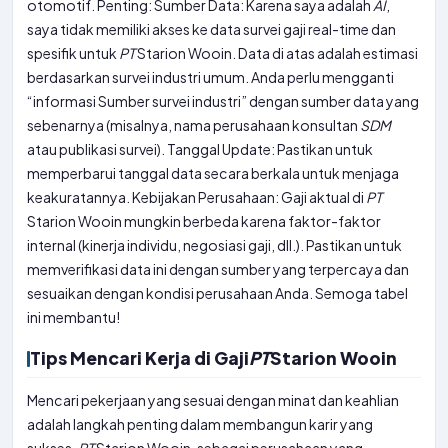
otomotif. Penting: Sumber Data: Karena saya adalah
AI
,
saya tidak memiliki akses ke data survei gaji real-time dan
spesifik untuk
PT
Starion Wooin. Data di atas adalah estimasi
berdasarkan survei industri umum. Anda perlu mengganti
“informasi Sumber survei industri” dengan sumber data yang
sebenarnya (misalnya, nama perusahaan konsultan
SDM
atau publikasi survei). Tanggal Update: Pastikan untuk
memperbarui tanggal data secara berkala untuk menjaga
keakuratannya. Kebijakan Perusahaan: Gaji aktual di
PT
Starion Wooin mungkin berbeda karena faktor-faktor
internal (kinerja individu, negosiasi gaji, dll.). Pastikan untuk
memverifikasi data ini dengan sumber yang terpercaya dan
sesuaikan dengan kondisi perusahaan Anda. Semoga tabel
ini membantu!
Tips Mencari Kerja di Gaji
PT
Starion Wooin
Mencari pekerjaan yang sesuai dengan minat dan keahlian
adalah langkah penting dalam membangun karir yang