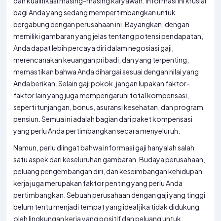
dan kualifikasi masing-masing karyawan. Informasi ini krusial
bagi Anda yang sedang mempertimbangkan untuk
bergabung dengan perusahaan ini. Bayangkan, dengan
memiliki gambaran yang jelas tentang potensi pendapatan,
Anda dapat lebih percaya diri dalam negosiasi gaji,
merencanakan keuangan pribadi, dan yang terpenting,
memastikan bahwa Anda dihargai sesuai dengan nilai yang
Anda berikan. Selain gaji pokok, jangan lupakan faktor-
faktor lain yang juga mempengaruhi total kompensasi,
seperti tunjangan, bonus, asuransi kesehatan, dan program
pensiun. Semua ini adalah bagian dari paket kompensasi
yang perlu Anda pertimbangkan secara menyeluruh.
Namun, perlu diingat bahwa informasi gaji hanyalah salah
satu aspek dari keseluruhan gambaran. Budaya perusahaan,
peluang pengembangan diri, dan keseimbangan kehidupan
kerja juga merupakan faktor penting yang perlu Anda
pertimbangkan. Sebuah perusahaan dengan gaji yang tinggi
belum tentu menjadi tempat yang ideal jika tidak didukung
oleh lingkungan kerja yang positif dan peluang untuk