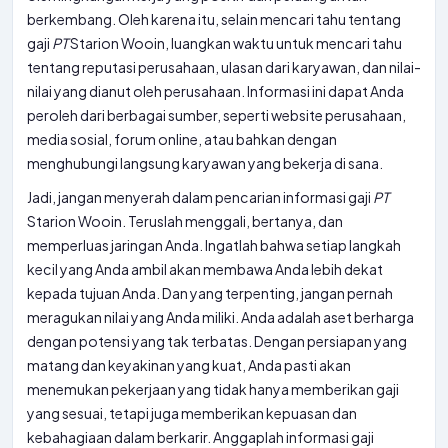
berkembang. Oleh karena itu, selain mencari tahu tentang
gaji
PT
Starion Wooin, luangkan waktu untuk mencari tahu
tentang reputasi perusahaan, ulasan dari karyawan, dan nilai-
nilai yang dianut oleh perusahaan. Informasi ini dapat Anda
peroleh dari berbagai sumber, seperti website perusahaan,
media sosial, forum online, atau bahkan dengan
menghubungi langsung karyawan yang bekerja di sana.
Jadi, jangan menyerah dalam pencarian informasi gaji
PT
Starion Wooin. Teruslah menggali, bertanya, dan
memperluas jaringan Anda. Ingatlah bahwa setiap langkah
kecil yang Anda ambil akan membawa Anda lebih dekat
kepada tujuan Anda. Dan yang terpenting, jangan pernah
meragukan nilai yang Anda miliki. Anda adalah aset berharga
dengan potensi yang tak terbatas. Dengan persiapan yang
matang dan keyakinan yang kuat, Anda pasti akan
menemukan pekerjaan yang tidak hanya memberikan gaji
yang sesuai, tetapi juga memberikan kepuasan dan
kebahagiaan dalam berkarir. Anggaplah informasi gaji