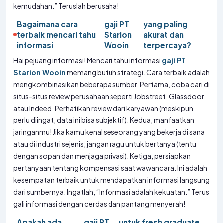
kemudahan.” Teruslah berusaha!
Bagaimana cara
gaji PT
yang paling
terbaik mencari tahu
Starion
akurat dan
informasi
Wooin
terpercaya?
Hai pejuang informasi! Mencari tahu informasi
gaji PT
Starion Wooin
memang butuh strategi. Cara terbaik adalah
mengkombinasikan beberapa sumber. Pertama, coba cari di
situs-situs review perusahaan seperti Jobstreet, Glassdoor,
atau Indeed. Perhatikan review dari karyawan (meskipun
perlu diingat, data ini bisa subjektif). Kedua, manfaatkan
jaringanmu! Jika kamu kenal seseorang yang bekerja di sana
atau di industri sejenis, jangan ragu untuk bertanya (tentu
dengan sopan dan menjaga privasi). Ketiga, persiapkan
pertanyaan tentang kompensasi saat wawancara. Ini adalah
kesempatan terbaik untuk mendapatkan informasi langsung
dari sumbernya. Ingatlah, “Informasi adalah kekuatan.” Terus
gali informasi dengan cerdas dan pantang menyerah!
Apakah ada
gaji PT
untuk fresh graduate