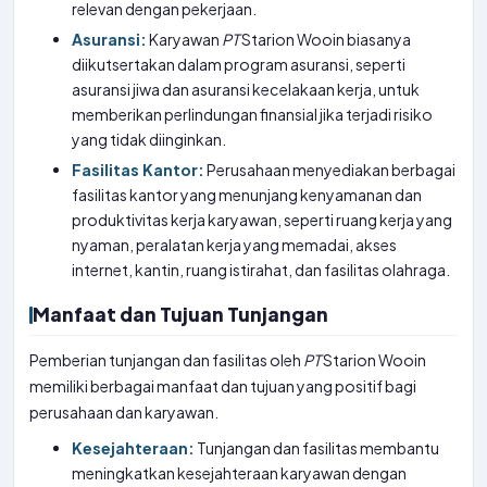
relevan dengan pekerjaan.
Asuransi:
Karyawan
PT
Starion Wooin biasanya
diikutsertakan dalam program asuransi, seperti
asuransi jiwa dan asuransi kecelakaan kerja, untuk
memberikan perlindungan finansial jika terjadi risiko
yang tidak diinginkan.
Fasilitas Kantor:
Perusahaan menyediakan berbagai
fasilitas kantor yang menunjang kenyamanan dan
produktivitas kerja karyawan, seperti ruang kerja yang
nyaman, peralatan kerja yang memadai, akses
internet, kantin, ruang istirahat, dan fasilitas olahraga.
Manfaat dan Tujuan Tunjangan
Pemberian tunjangan dan fasilitas oleh
PT
Starion Wooin
memiliki berbagai manfaat dan tujuan yang positif bagi
perusahaan dan karyawan.
Kesejahteraan:
Tunjangan dan fasilitas membantu
meningkatkan kesejahteraan karyawan dengan