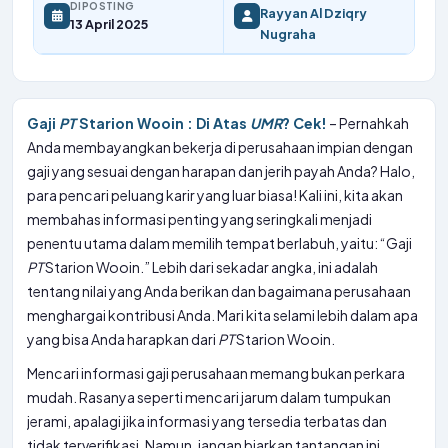
DIPOSTING
Rayyan Al Dziqry
13 April 2025
Nugraha
Gaji
PT
Starion Wooin : Di Atas
UMR
? Cek!
– Pernahkah
Anda membayangkan bekerja di perusahaan impian dengan
gaji yang sesuai dengan harapan dan jerih payah Anda? Halo,
para pencari peluang karir yang luar biasa! Kali ini, kita akan
membahas informasi penting yang seringkali menjadi
penentu utama dalam memilih tempat berlabuh, yaitu: “Gaji
PT
Starion Wooin.” Lebih dari sekadar angka, ini adalah
tentang nilai yang Anda berikan dan bagaimana perusahaan
menghargai kontribusi Anda. Mari kita selami lebih dalam apa
yang bisa Anda harapkan dari
PT
Starion Wooin.
Mencari informasi gaji perusahaan memang bukan perkara
mudah. Rasanya seperti mencari jarum dalam tumpukan
jerami, apalagi jika informasi yang tersedia terbatas dan
tidak terverifikasi. Namun, jangan biarkan tantangan ini