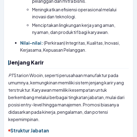
pelanggan dan mitra bisnis.
Meningkatkan efisiensi operasional melalui
inovasi dan teknologi.
Menciptakan lingkungan kerja yang aman,
nyaman, dan produktif bagi karyawan.
Nilai-nilai:
(Perkiraan) Integritas, Kualitas, Inovasi,
Kerjasama, Kepuasan Pelanggan.
Jenjang Karir
PT
Starion Wooin, seperti perusahaan manufaktur pada
umumnya, kemungkinan memiliki sistem jenjang karir yang
terstruktur. Karyawan memiliki kesempatan untuk
berkembang melalui berbagai tingkatan jabatan, mulai dari
posisi entry-level hingga manajemen. Promosi biasanya
didasarkan pada kinerja, pengalaman, dan potensi
kepemimpinan.
Struktur Jabatan