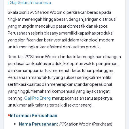
r Gaji Seluruh Indonesia
.
Skala bisnis
PT
Starion Wooin diperkirakan berada pada
tingkat menengah hingga besar, dengan jaringan distribusi
yang mungkin mencakup pasar domestik dan ekspor.
Perusahaan sejenis biasanya memiliki kapasitas produksi
yang signifikan dan berinvestasi dalam teknologi modern
untuk meningkatkan efisiensi dan kualitas produk.
Reputasi
PT
Starion Wooin di industri kemungkinan dibangun
berdasarkan kualitas produk, ketepatan waktu pengiriman,
dan kemampuan untuk memenuhi kebutuhan pelanggan.
Perusahaan manufaktur yang sukses seringkali memiliki
sertifikasi kualitas dan menerapkan standar operasional
yang tinggi. Memahami kompensasi yang layak sangat
penting,
Gaji Pro Energi
merupakan salah satu aspeknya,
untuk menarik talenta terbaik di sektor energi.
Informasi Perusahaan
Nama Perusahaan:
PT
Starion Wooin (Perkiraan)