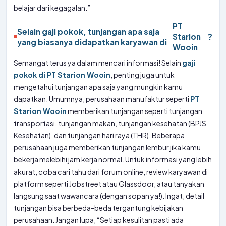
belajar dari kegagalan.”
PT
Selain gaji pokok, tunjangan apa saja
Starion
?
yang biasanya didapatkan karyawan di
Wooin
Semangat terus ya dalam mencari informasi! Selain
gaji
pokok di PT Starion Wooin
, penting juga untuk
mengetahui tunjangan apa saja yang mungkin kamu
dapatkan. Umumnya, perusahaan manufaktur seperti
PT
Starion Wooin
memberikan tunjangan seperti tunjangan
transportasi, tunjangan makan, tunjangan kesehatan (BPJS
Kesehatan), dan tunjangan hari raya (THR). Beberapa
perusahaan juga memberikan tunjangan lembur jika kamu
bekerja melebihi jam kerja normal. Untuk informasi yang lebih
akurat, coba cari tahu dari forum online, review karyawan di
platform seperti Jobstreet atau Glassdoor, atau tanyakan
langsung saat wawancara (dengan sopan ya!). Ingat, detail
tunjangan bisa berbeda-beda tergantung kebijakan
perusahaan. Jangan lupa, “Setiap kesulitan pasti ada