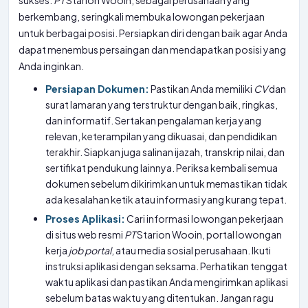
sukses.
PT
Starion Wooin, sebagai perusahaan yang
berkembang, seringkali membuka lowongan pekerjaan
untuk berbagai posisi. Persiapkan diri dengan baik agar Anda
dapat menembus persaingan dan mendapatkan posisi yang
Anda inginkan.
Persiapan Dokumen:
Pastikan Anda memiliki
CV
dan
surat lamaran yang terstruktur dengan baik, ringkas,
dan informatif. Sertakan pengalaman kerja yang
relevan, keterampilan yang dikuasai, dan pendidikan
terakhir. Siapkan juga salinan ijazah, transkrip nilai, dan
sertifikat pendukung lainnya. Periksa kembali semua
dokumen sebelum dikirimkan untuk memastikan tidak
ada kesalahan ketik atau informasi yang kurang tepat.
Proses Aplikasi:
Cari informasi lowongan pekerjaan
di situs web resmi
PT
Starion Wooin, portal lowongan
kerja
job portal
, atau media sosial perusahaan. Ikuti
instruksi aplikasi dengan seksama. Perhatikan tenggat
waktu aplikasi dan pastikan Anda mengirimkan aplikasi
sebelum batas waktu yang ditentukan. Jangan ragu