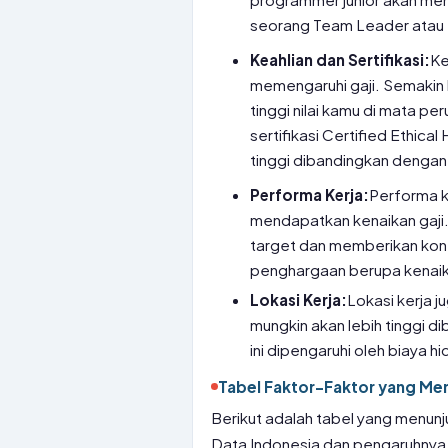
seorang Team Leader atau 
Keahlian dan Sertifikasi:
Ke
memengaruhi gaji. Semakin b
tinggi nilai kamu di mata p
sertifikasi Certified Ethic
tinggi dibandingkan dengan 
Performa Kerja:
Performa k
mendapatkan kenaikan gaji.
target dan memberikan kon
penghargaan berupa kenaika
Lokasi Kerja:
Lokasi kerja j
mungkin akan lebih tinggi di
ini dipengaruhi oleh biaya h
Tabel Faktor-Faktor yang Me
Berikut adalah tabel yang menun
Data Indonesia dan pengaruhnya 