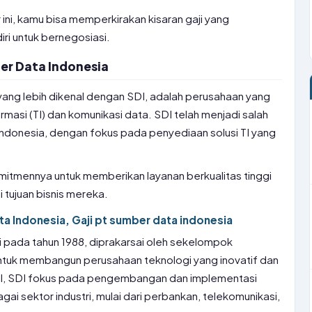
ni, kamu bisa memperkirakan kisaran gaji yang
ri untuk bernegosiasi.
r Data Indonesia
yang lebih dikenal dengan SDI, adalah perusahaan yang
rmasi (TI) dan komunikasi data. SDI telah menjadi salah
di Indonesia, dengan fokus pada penyediaan solusi TI yang
mitmennya untuk memberikan layanan berkualitas tinggi
tujuan bisnis mereka.
ta Indonesia, Gaji pt sumber data indonesia
i pada tahun 1988, diprakarsai oleh sekelompok
i untuk membangun perusahaan teknologi yang inovatif dan
wal, SDI fokus pada pengembangan dan implementasi
gai sektor industri, mulai dari perbankan, telekomunikasi,