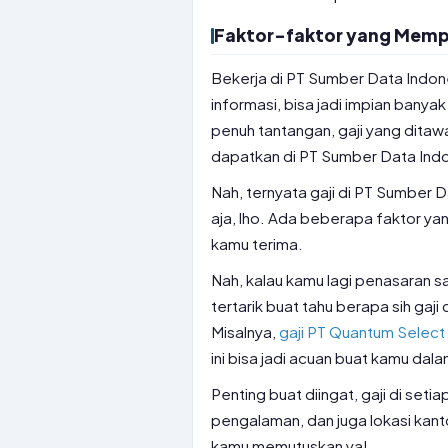
Faktor-faktor yang Mempe
Bekerja di PT Sumber Data Indon
informasi, bisa jadi impian banya
penuh tantangan, gaji yang ditawa
dapatkan di PT Sumber Data Ind
Nah, ternyata gaji di PT Sumber 
aja, lho. Ada beberapa faktor ya
kamu terima.
Nah, kalau kamu lagi penasaran s
tertarik buat tahu berapa sih gaj
Misalnya,
gaji PT Quantum Select 
ini bisa jadi acuan buat kamu dala
Penting buat diingat, gaji di se
pengalaman, dan juga lokasi kanto
kamu memutuskan ya!