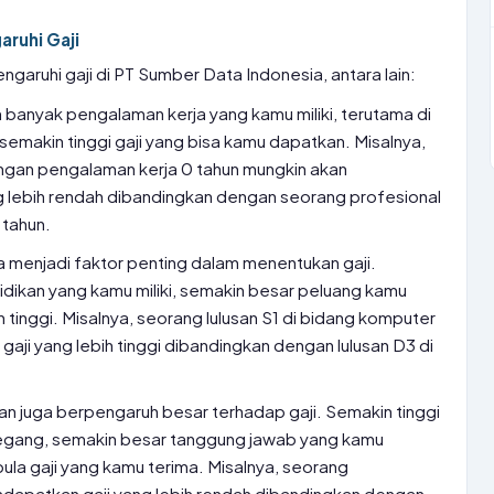
ruhi Gaji
aruhi gaji di PT Sumber Data Indonesia, antara lain:
 banyak pengalaman kerja yang kamu miliki, terutama di
 semakin tinggi gaji yang bisa kamu dapatkan. Misalnya,
ngan pengalaman kerja 0 tahun mungkin akan
 lebih rendah dibandingkan dengan seorang profesional
 tahun.
a menjadi faktor penting dalam menentukan gaji.
idikan yang kamu miliki, semakin besar peluang kamu
 tinggi. Misalnya, seorang lulusan S1 di bidang komputer
ji yang lebih tinggi dibandingkan dengan lulusan D3 di
tan juga berpengaruh besar terhadap gaji. Semakin tinggi
pegang, semakin besar tanggung jawab yang kamu
ula gaji yang kamu terima. Misalnya, seorang
dapatkan gaji yang lebih rendah dibandingkan dengan