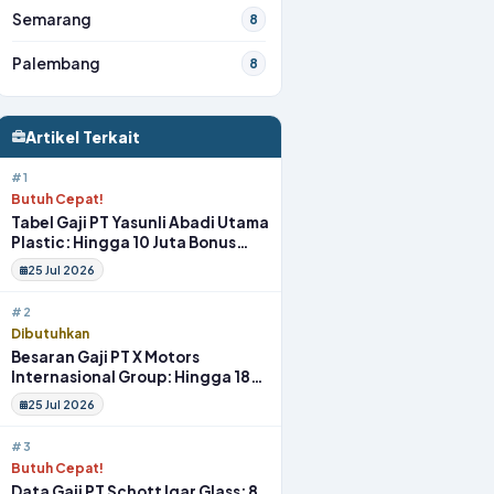
Semarang
8
Palembang
8
Artikel Terkait
#1
Butuh Cepat!
Tabel Gaji PT Yasunli Abadi Utama
Plastic: Hingga 10 Juta Bonus
Melimpah Lengkap Tunjangan
25 Jul 2026
#2
Dibutuhkan
Besaran Gaji PT X Motors
Internasional Group: Hingga 18
Juta Gym Membership Makan
25 Jul 2026
Siang
#3
Butuh Cepat!
Data Gaji PT Schott Igar Glass: 8