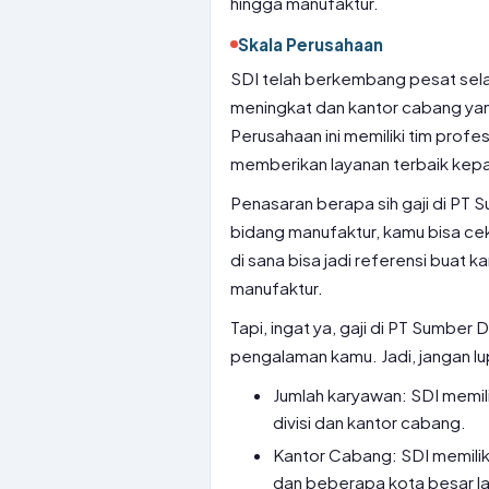
hingga manufaktur.
Skala Perusahaan
SDI telah berkembang pesat sela
meningkat dan kantor cabang yang
Perusahaan ini memiliki tim profe
memberikan layanan terbaik kepa
Penasaran berapa sih gaji di PT S
bidang manufaktur, kamu bisa cek 
di sana bisa jadi referensi buat
manufaktur.
Tapi, ingat ya, gaji di PT Sumber 
pengalaman kamu. Jadi, jangan lup
Jumlah karyawan: SDI memili
divisi dan kantor cabang.
Kantor Cabang: SDI memilik
dan beberapa kota besar lai