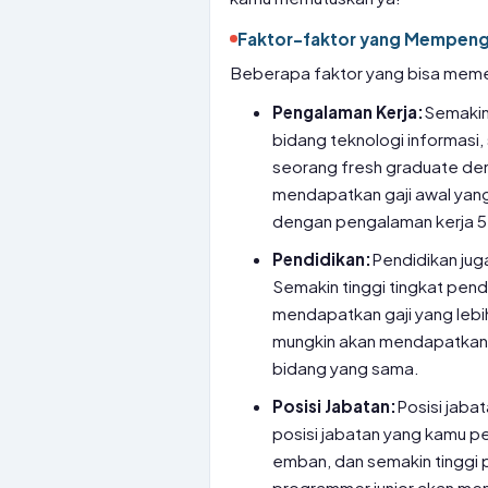
Faktor-faktor yang Mempenga
Beberapa faktor yang bisa memeng
Pengalaman Kerja:
Semakin
bidang teknologi informasi,
seorang fresh graduate de
mendapatkan gaji awal yang
dengan pengalaman kerja 5
Pendidikan:
Pendidikan jug
Semakin tinggi tingkat pend
mendapatkan gaji yang lebih
mungkin akan mendapatkan ga
bidang yang sama.
Posisi Jabatan:
Posisi jaba
posisi jabatan yang kamu 
emban, dan semakin tinggi p
programmer junior akan men