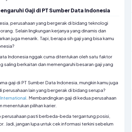
ngaruhi Gaji di PT Sumber Data Indonesia
esia, perusahaan yang bergerak di bidang teknologi
k orang. Selain lingkungan kerjanya yang dinamis dan
rkan juga menarik. Tapi, berapa sih gaji yang bisa kamu
onesia?
Data Indonesia nggak cuma ditentukan oleh satu faktor
ng saling berkaitan dan memengaruhi besaran gaji yang
ama gaji di PT Sumber Data Indonesia, mungkin kamu juga
i di perusahaan lain yang bergerak di bidang serupa?
International
. Membandingkan gaji di kedua perusahaan
m menentukan pilihan karier.
tiap perusahaan pasti berbeda-beda tergantung posisi,
r. Jadi, jangan lupa untuk cek informasi terkini sebelum