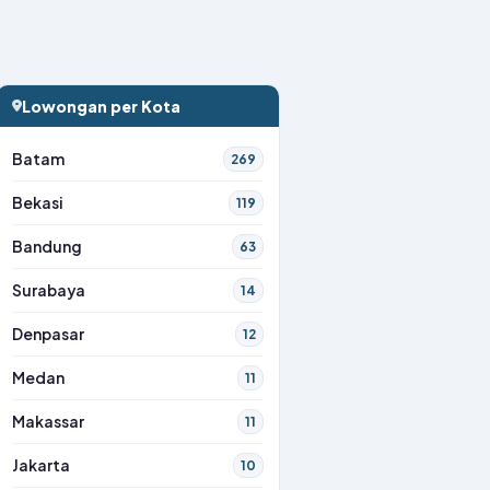
Lowongan per Kota
Batam
269
Bekasi
119
Bandung
63
Surabaya
14
Denpasar
12
Medan
11
Makassar
11
Jakarta
10