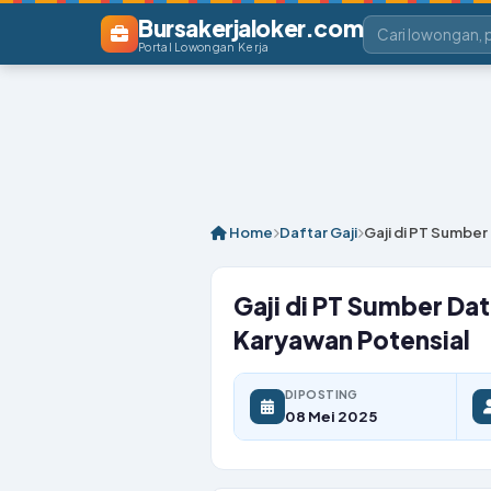
Bursakerjaloker.com
Portal Lowongan Kerja
Home
Daftar Gaji
Gaji di PT Sumbe
Gaji di PT Sumber Da
Karyawan Potensial
DIPOSTING
08 Mei 2025