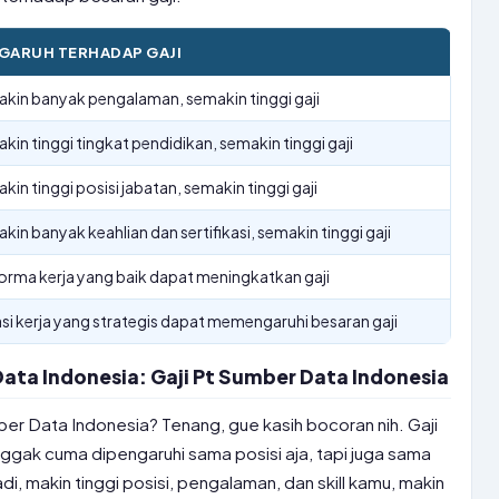
GARUH TERHADAP GAJI
kin banyak pengalaman, semakin tinggi gaji
kin tinggi tingkat pendidikan, semakin tinggi gaji
kin tinggi posisi jabatan, semakin tinggi gaji
kin banyak keahlian dan sertifikasi, semakin tinggi gaji
orma kerja yang baik dapat meningkatkan gaji
si kerja yang strategis dapat memengaruhi besaran gaji
Data Indonesia: Gaji Pt Sumber Data Indonesia
ber Data Indonesia? Tenang, gue kasih bocoran nih. Gaji
nggak cuma dipengaruhi sama posisi aja, tapi juga sama
adi, makin tinggi posisi, pengalaman, dan skill kamu, makin