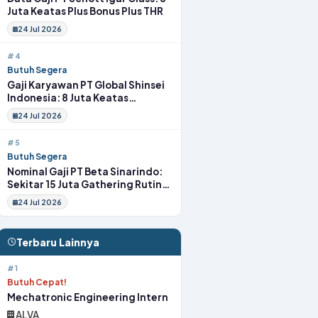
Juta Keatas Plus Bonus Plus THR
24 Jul 2026
#4
Butuh Segera
Gaji Karyawan PT Global Shinsei
Indonesia: 8 Juta Keatas
Tunjangan Komplit Uang
24 Jul 2026
Transport
#5
Butuh Segera
Nominal Gaji PT Beta Sinarindo:
Sekitar 15 Juta Gathering Rutin
Insentif Rutin
24 Jul 2026
Terbaru Lainnya
#1
Butuh Cepat!
Mechatronic Engineering Intern
ALVA