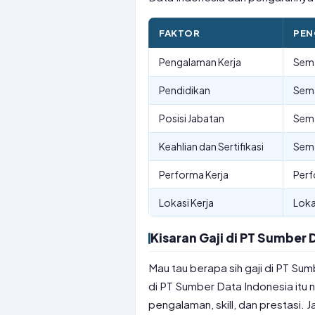
FAKTOR
PEN
Pengalaman Kerja
Sema
Pendidikan
Sema
Posisi Jabatan
Sema
Keahlian dan Sertifikasi
Sema
Performa Kerja
Perf
Lokasi Kerja
Loka
Kisaran Gaji di PT Sumber 
Mau tau berapa sih gaji di PT Sum
di PT Sumber Data Indonesia itu 
pengalaman, skill, dan prestasi. J