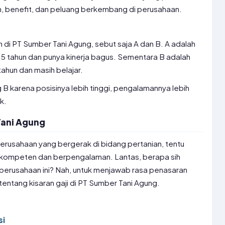
n, benefit, dan peluang berkembang di perusahaan.
 di PT Sumber Tani Agung, sebut saja A dan B. A adalah
 5 tahun dan punya kinerja bagus. Sementara B adalah
tahun dan masih belajar.
ng B karena posisinya lebih tinggi, pengalamannya lebih
k.
Tani Agung
erusahaan yang bergerak di bidang pertanian, tentu
kompeten dan berpengalaman. Lantas, berapa sih
h perusahaan ini? Nah, untuk menjawab rasa penasaran
 tentang kisaran gaji di PT Sumber Tani Agung.
si