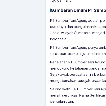
Yuk, cari tahu!
Gambaran Umum PT Sumbe
PT Sumber Tani Agung adalah per
budidaya dan pengolahan kelapa s
luas di wilayah Sumatera, menjadi
Indonesia.
PT Sumber Tani Agung punya ambi
terdepan, berkelanjutan, dan ram
Perjalanan PT Sumber Tani Agung d
mendukung ketahanan pangan nas
Sejak awal, perusahaan ini berko
mengutamakan kesejahteraan kar
Seiring waktu, PT Sumber Tani A
meraih sertifikasi Nama Sertifik
berkelanjutan.