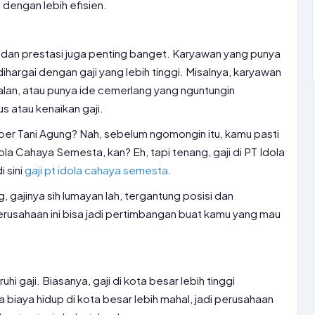
 dengan lebih efisien.
dan prestasi juga penting banget. Karyawan yang punya
dihargai dengan gaji yang lebih tinggi. Misalnya, karyawan
ualan, atau punya ide cemerlang yang nguntungin
 atau kenaikan gaji.
ber Tani Agung? Nah, sebelum ngomongin itu, kamu pasti
ola Cahaya Semesta, kan? Eh, tapi tenang, gaji di PT Idola
 sini
gaji pt idola cahaya semesta
.
, gajinya sih lumayan lah, tergantung posisi dan
perusahaan ini bisa jadi pertimbangan buat kamu yang mau
i gaji. Biasanya, gaji di kota besar lebih tinggi
na biaya hidup di kota besar lebih mahal, jadi perusahaan