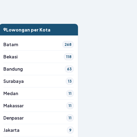
Lowongan per Kota
Batam
268
Bekasi
118
Bandung
63
Surabaya
13
Medan
11
Makassar
11
Denpasar
11
Jakarta
9