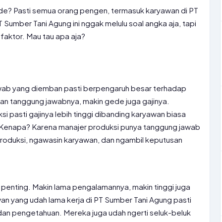
ede? Pasti semua orang pengen, termasuk karyawan di PT
T Sumber Tani Agung ini nggak melulu soal angka aja, tapi
faktor. Mau tau apa aja?
awab yang diemban pasti berpengaruh besar terhadap
 dan tanggung jawabnya, makin gede juga gajinya.
i pasti gajinya lebih tinggi dibanding karyawan biasa
. Kenapa? Karena manajer produksi punya tanggung jawab
 produksi, ngawasin karyawan, dan ngambil keputusan
r penting. Makin lama pengalamannya, makin tinggi juga
awan yang udah lama kerja di PT Sumber Tani Agung pasti
an pengetahuan. Mereka juga udah ngerti seluk-beluk