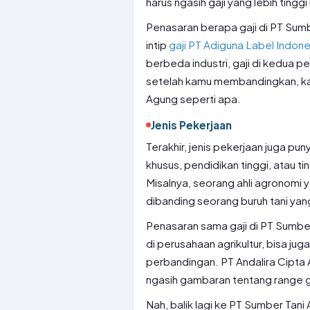
harus ngasih gaji yang lebih ting
Penasaran berapa gaji di PT Sumb
intip
gaji PT Adiguna Label Indone
berbeda industri, gaji di kedua pe
setelah kamu membandingkan, kamu 
Agung seperti apa.
Jenis Pekerjaan
Terakhir, jenis pekerjaan juga p
khusus, pendidikan tinggi, atau tin
Misalnya, seorang ahli agronomi y
dibanding seorang buruh tani yan
Penasaran sama gaji di PT Sumber 
di perusahaan agrikultur, bisa juga 
perbandingan. PT Andalira Cipta A
ngasih gambaran tentang range gaji
Nah, balik lagi ke PT Sumber Tani 