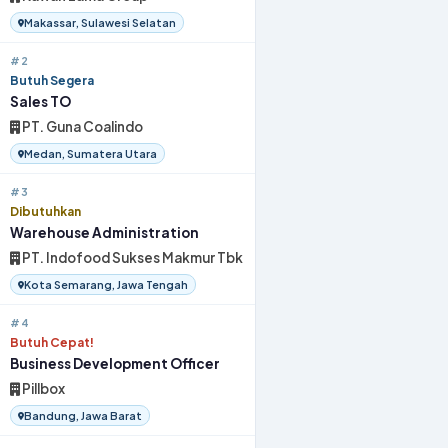
Makassar, Sulawesi Selatan
#2
Butuh Segera
Sales TO
PT. Guna Coalindo
Medan, Sumatera Utara
#3
Dibutuhkan
Warehouse Administration
PT. Indofood Sukses Makmur Tbk
Kota Semarang, Jawa Tengah
#4
Butuh Cepat!
Business Development Officer
Pillbox
Bandung, Jawa Barat