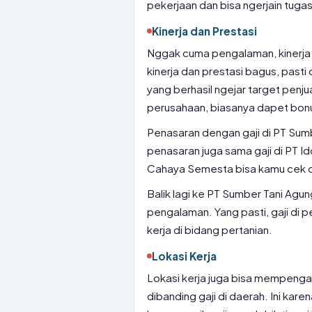
pekerjaan dan bisa ngerjain tugas
Kinerja dan Prestasi
Nggak cuma pengalaman, kinerja 
kinerja dan prestasi bagus, pasti 
yang berhasil ngejar target penj
perusahaan, biasanya dapet bonus
Penasaran dengan gaji di PT Sum
penasaran juga sama gaji di PT Id
Cahaya Semesta bisa kamu cek di
Balik lagi ke PT Sumber Tani Agung
pengalaman. Yang pasti, gaji di 
kerja di bidang pertanian.
Lokasi Kerja
Lokasi kerja juga bisa mempengaruh
dibanding gaji di daerah. Ini kare