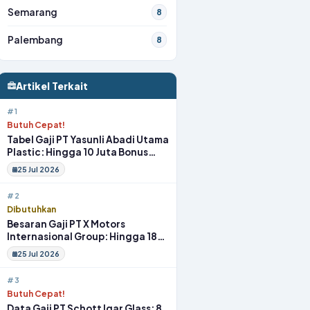
Semarang
8
Palembang
8
Artikel Terkait
#1
Butuh Cepat!
Tabel Gaji PT Yasunli Abadi Utama
Plastic: Hingga 10 Juta Bonus
Melimpah Lengkap Tunjangan
25 Jul 2026
#2
Dibutuhkan
Besaran Gaji PT X Motors
Internasional Group: Hingga 18
Juta Gym Membership Makan
25 Jul 2026
Siang
#3
Butuh Cepat!
Data Gaji PT Schott Igar Glass: 8