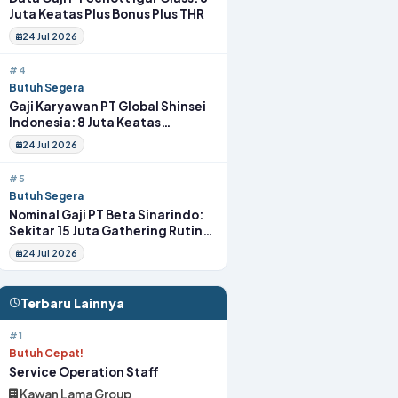
Juta Keatas Plus Bonus Plus THR
24 Jul 2026
#4
Butuh Segera
Gaji Karyawan PT Global Shinsei
Indonesia: 8 Juta Keatas
Tunjangan Komplit Uang
24 Jul 2026
Transport
#5
Butuh Segera
Nominal Gaji PT Beta Sinarindo:
Sekitar 15 Juta Gathering Rutin
Insentif Rutin
24 Jul 2026
Terbaru Lainnya
#1
Butuh Cepat!
Service Operation Staff
Kawan Lama Group