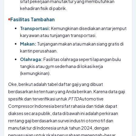
sifat pekerjaan manufaktur yang membutuhkan
kehadiran fisik di pabrik.
Fasilitas Tambahan
Transportasi:
Kemungkinan disediakan antar jemput
karyawan atau tunjangan transportasi.
Makan:
Tunjangan makan atau makan siang gratis di
kantin perusahaan.
Olahraga:
Fasilitas olahraga seperti lapangan bulu
tangkis atau gym sederhana di lokasi kerja
(kemungkinan).
Oke, berikut adalah tabel daftar gaji yang dibuat
berdasarkan ketentuan yang Anda berikan. Karena data gaji
spesifik dan terverifikasi untuk
PT
TD
Automotive
Compressor Indonesia bersifat rahasia dan tidak dapat
diakses secara publik, data di bawah ini adalah perkiraan
rentang gaji berdasarkan survei industri otomotif dan
manufaktur di Indonesia untuk tahun 2024, dengan
penyesuaian untuk skala perusahaan menengah-besar.