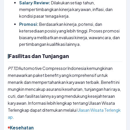
Salary Review:
Dilakukan setiap tahun,
mempertimbangkan kinerja karyawan, inflasi, dan
kondisi pasar tenaga kerja.
Promosi:
Berdasarkan kinerja, potensi, dan
ketersediaan posisi yang lebih tinggi. Proses promosi
biasanya melibatkan evaluasi kinerja, wawancara, dan
pertimbangan kualifikasi lainnya.
Fasilitas dan Tunjangan
PT
TD
Automotive Compressor Indonesia kemungkinan
menawarkan paket benefit yang komprehensif untuk
menarik dan mempertahankan karyawan terbaik. Benefit ini
mungkin mencakup asuransi kesehatan, tunjangan hari raya,
cuti, dan fasilitas lainnya yang mendukung kesejahteraan
karyawan. Informasi lebih lengkap tentang Ulasan Wisata
Terlengkap dapat ditemukan melalui
Ulasan Wisata Terlengk
ap
.
Kesehatan