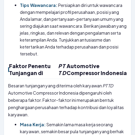
Tips Wawancara:
Persiapkan diri untuk wawancara
dengan mempelajari profil perusahaan, posisi yang
Anda lamar, dan pertanyaan-pertanyaan umum yang
sering diajukan saat wawancara. Berikan jawaban yang
jelas, ringkas, dan relevan dengan pengalaman serta
keterampilan Anda. Tunjukkan antusiasme dan
ketertarikan Anda terhadap perusahaan dan posisi
tersebut.
Faktor Penentu
P
T
Automotive
Tunjangan di
T
D
Compressor Indonesia
Besaran tunjangan yang diterima oleh karyawan
PT
TD
Automotive Compressor Indonesia dipengaruhi oleh
beberapa faktor. Faktor-faktor ini merupakan bentuk
penghargaan perusahaan terhadap kontribusi dan loyalitas
karyawan.
Masa Kerja:
Semakin lama masa kerja seorang
karyawan, semakin besar pula tunjangan yang berhak