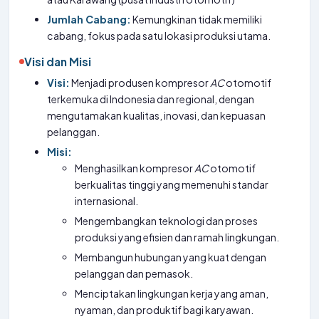
Jumlah Cabang:
Kemungkinan tidak memiliki
cabang, fokus pada satu lokasi produksi utama.
Visi dan Misi
Visi:
Menjadi produsen kompresor
AC
otomotif
terkemuka di Indonesia dan regional, dengan
mengutamakan kualitas, inovasi, dan kepuasan
pelanggan.
Misi:
Menghasilkan kompresor
AC
otomotif
berkualitas tinggi yang memenuhi standar
internasional.
Mengembangkan teknologi dan proses
produksi yang efisien dan ramah lingkungan.
Membangun hubungan yang kuat dengan
pelanggan dan pemasok.
Menciptakan lingkungan kerja yang aman,
nyaman, dan produktif bagi karyawan.