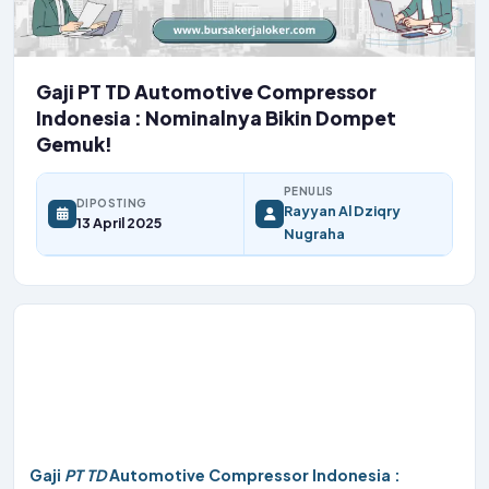
Gaji PT TD Automotive Compressor
Indonesia : Nominalnya Bikin Dompet
Gemuk!
PENULIS
DIPOSTING
Rayyan Al Dziqry
13 April 2025
Nugraha
Gaji
PT
TD
Automotive Compressor Indonesia :