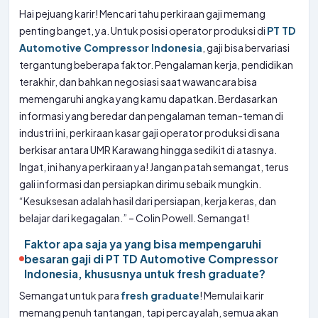
Hai pejuang karir! Mencari tahu perkiraan gaji memang
penting banget, ya. Untuk posisi operator produksi di
PT TD
Automotive Compressor Indonesia
, gaji bisa bervariasi
tergantung beberapa faktor. Pengalaman kerja, pendidikan
terakhir, dan bahkan negosiasi saat wawancara bisa
memengaruhi angka yang kamu dapatkan. Berdasarkan
informasi yang beredar dan pengalaman teman-teman di
industri ini, perkiraan kasar gaji operator produksi di sana
berkisar antara UMR Karawang hingga sedikit di atasnya.
Ingat, ini hanya perkiraan ya! Jangan patah semangat, terus
gali informasi dan persiapkan dirimu sebaik mungkin.
“Kesuksesan adalah hasil dari persiapan, kerja keras, dan
belajar dari kegagalan.” – Colin Powell. Semangat!
Faktor apa saja ya yang bisa mempengaruhi
besaran gaji di PT TD Automotive Compressor
Indonesia, khususnya untuk fresh graduate?
Semangat untuk para
fresh graduate
! Memulai karir
memang penuh tantangan, tapi percayalah, semua akan