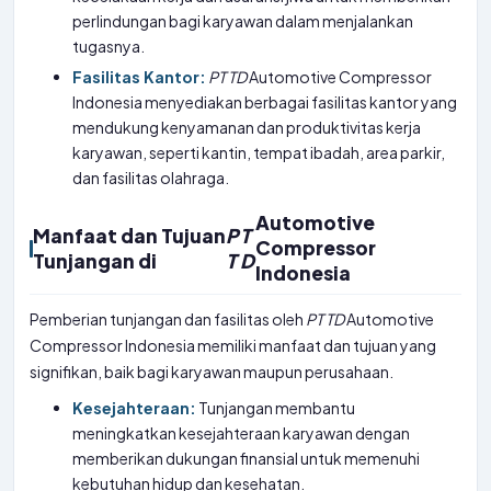
perlindungan bagi karyawan dalam menjalankan
tugasnya.
Fasilitas Kantor:
PT
TD
Automotive Compressor
Indonesia menyediakan berbagai fasilitas kantor yang
mendukung kenyamanan dan produktivitas kerja
karyawan, seperti kantin, tempat ibadah, area parkir,
dan fasilitas olahraga.
Automotive
Manfaat dan Tujuan
P
T
Compressor
Tunjangan di
T
D
Indonesia
Pemberian tunjangan dan fasilitas oleh
PT
TD
Automotive
Compressor Indonesia memiliki manfaat dan tujuan yang
signifikan, baik bagi karyawan maupun perusahaan.
Kesejahteraan:
Tunjangan membantu
meningkatkan kesejahteraan karyawan dengan
memberikan dukungan finansial untuk memenuhi
kebutuhan hidup dan kesehatan.