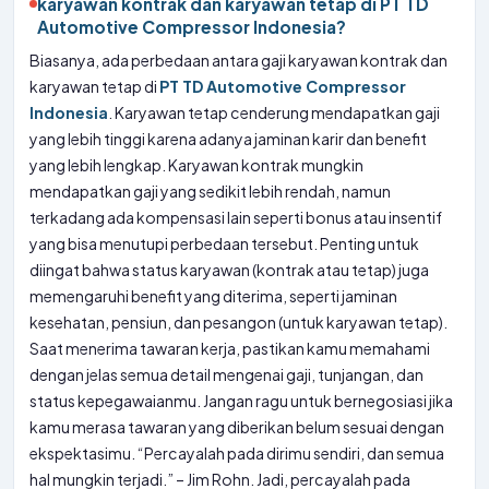
karyawan kontrak dan karyawan tetap di PT TD
Automotive Compressor Indonesia?
Biasanya, ada perbedaan antara gaji karyawan kontrak dan
karyawan tetap di
PT TD Automotive Compressor
Indonesia
. Karyawan tetap cenderung mendapatkan gaji
yang lebih tinggi karena adanya jaminan karir dan benefit
yang lebih lengkap. Karyawan kontrak mungkin
mendapatkan gaji yang sedikit lebih rendah, namun
terkadang ada kompensasi lain seperti bonus atau insentif
yang bisa menutupi perbedaan tersebut. Penting untuk
diingat bahwa status karyawan (kontrak atau tetap) juga
memengaruhi benefit yang diterima, seperti jaminan
kesehatan, pensiun, dan pesangon (untuk karyawan tetap).
Saat menerima tawaran kerja, pastikan kamu memahami
dengan jelas semua detail mengenai gaji, tunjangan, dan
status kepegawaianmu. Jangan ragu untuk bernegosiasi jika
kamu merasa tawaran yang diberikan belum sesuai dengan
ekspektasimu. “Percayalah pada dirimu sendiri, dan semua
hal mungkin terjadi.” – Jim Rohn. Jadi, percayalah pada