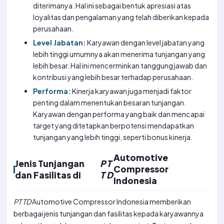
diterimanya. Hal ini sebagai bentuk apresiasi atas
loyalitas dan pengalaman yang telah diberikan kepada
perusahaan.
Level Jabatan:
Karyawan dengan level jabatan yang
lebih tinggi umumnya akan menerima tunjangan yang
lebih besar. Hal ini mencerminkan tanggung jawab dan
kontribusi yang lebih besar terhadap perusahaan.
Performa:
Kinerja karyawan juga menjadi faktor
penting dalam menentukan besaran tunjangan.
Karyawan dengan performa yang baik dan mencapai
target yang ditetapkan berpotensi mendapatkan
tunjangan yang lebih tinggi, seperti bonus kinerja.
Automotive
Jenis Tunjangan
P
T
Compressor
dan Fasilitas di
T
D
Indonesia
PT
TD
Automotive Compressor Indonesia memberikan
berbagai jenis tunjangan dan fasilitas kepada karyawannya