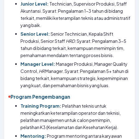
Junior Level:
Technician, Supervisor Produksi, Staff
Akuntansi. Syarat: Pengalaman 1-3 tahun di bidang
terkait, memiliki keterampilan teknis atau administratif
yang baik.
Senior Level:
Senior Technician, Kepala Shift
Produksi, Senior Staff
HRD
. Syarat: Pengalaman 3-5
tahun di bidang terkait, kemampuan memimpin tim,
pemahaman mendalam tentang proses bisnis.
Manager Level:
Manager Produksi, Manager Quality
Control,
HR
Manager. Syarat: Pengalaman 5+ tahun di
bidang terkait, kemampuan strategis, kepemimpinan
yang kuat, dan pemahaman bisnis yang luas.
Program Pengembangan
Training Program:
Pelatihan teknis untuk
meningkatkan keterampilan operator dan teknisi,
pelatihan manajemen untuk calon pemimpin,
pelatihan K3 (Keselamatan dan Kesehatan Kerja).
Mentoring:
Program mentoring antara karyawan