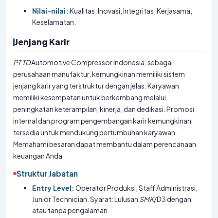
Nilai-nilai:
Kualitas, Inovasi, Integritas, Kerjasama,
Keselamatan.
Jenjang Karir
PT
TD
Automotive Compressor Indonesia, sebagai
perusahaan manufaktur, kemungkinan memiliki sistem
jenjang karir yang terstruktur dengan jelas. Karyawan
memiliki kesempatan untuk berkembang melalui
peningkatan keterampilan, kinerja, dan dedikasi. Promosi
internal dan program pengembangan karir kemungkinan
tersedia untuk mendukung pertumbuhan karyawan.
Memahami besaran dapat membantu dalam perencanaan
keuangan Anda
Struktur Jabatan
Entry Level:
Operator Produksi, Staff Administrasi,
Junior Technician. Syarat: Lulusan
SMK
/D3 dengan
atau tanpa pengalaman.