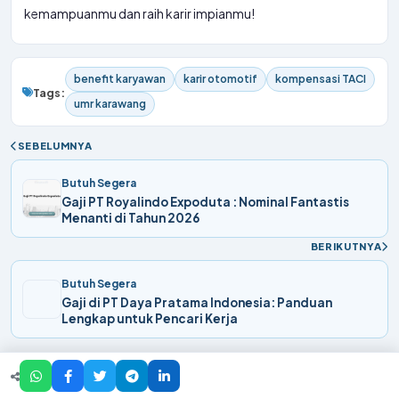
kemampuanmu dan raih karir impianmu!
benefit karyawan
karir otomotif
kompensasi TACI
Tags:
umr karawang
SEBELUMNYA
Butuh Segera
Gaji PT Royalindo Expoduta : Nominal Fantastis
Menanti di Tahun 2026
BERIKUTNYA
Butuh Segera
Gaji di PT Daya Pratama Indonesia: Panduan
Lengkap untuk Pencari Kerja
Artikel Lainnya yang Relevan