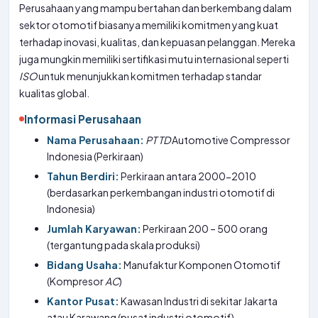
Perusahaan yang mampu bertahan dan berkembang dalam
sektor otomotif biasanya memiliki komitmen yang kuat
terhadap inovasi, kualitas, dan kepuasan pelanggan. Mereka
juga mungkin memiliki sertifikasi mutu internasional seperti
ISO
untuk menunjukkan komitmen terhadap standar
kualitas global.
Informasi Perusahaan
Nama Perusahaan:
PT
TD
Automotive Compressor
Indonesia (Perkiraan)
Tahun Berdiri:
Perkiraan antara 2000-2010
(berdasarkan perkembangan industri otomotif di
Indonesia)
Jumlah Karyawan:
Perkiraan 200 – 500 orang
(tergantung pada skala produksi)
Bidang Usaha:
Manufaktur Komponen Otomotif
(Kompresor
AC
)
Kantor Pusat:
Kawasan Industri di sekitar Jakarta
atau Karawang (pusat industri otomotif)