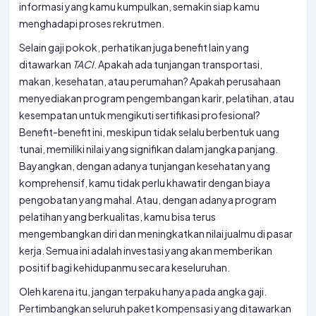
informasi yang kamu kumpulkan, semakin siap kamu
menghadapi proses rekrutmen.
Selain gaji pokok, perhatikan juga benefit lain yang
ditawarkan
TACI
. Apakah ada tunjangan transportasi,
makan, kesehatan, atau perumahan? Apakah perusahaan
menyediakan program pengembangan karir, pelatihan, atau
kesempatan untuk mengikuti sertifikasi profesional?
Benefit-benefit ini, meskipun tidak selalu berbentuk uang
tunai, memiliki nilai yang signifikan dalam jangka panjang.
Bayangkan, dengan adanya tunjangan kesehatan yang
komprehensif, kamu tidak perlu khawatir dengan biaya
pengobatan yang mahal. Atau, dengan adanya program
pelatihan yang berkualitas, kamu bisa terus
mengembangkan diri dan meningkatkan nilai jualmu di pasar
kerja. Semua ini adalah investasi yang akan memberikan
positif bagi kehidupanmu secara keseluruhan.
Oleh karena itu, jangan terpaku hanya pada angka gaji.
Pertimbangkan seluruh paket kompensasi yang ditawarkan