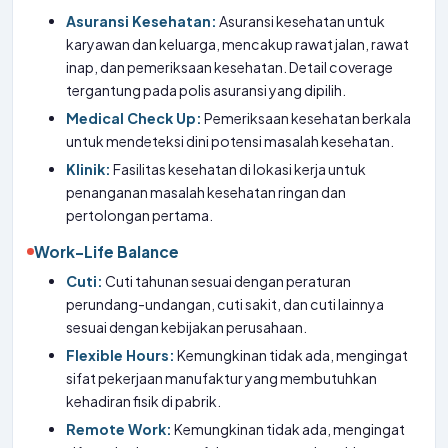
Asuransi Kesehatan:
Asuransi kesehatan untuk
karyawan dan keluarga, mencakup rawat jalan, rawat
inap, dan pemeriksaan kesehatan. Detail coverage
tergantung pada polis asuransi yang dipilih.
Medical Check Up:
Pemeriksaan kesehatan berkala
untuk mendeteksi dini potensi masalah kesehatan.
Klinik:
Fasilitas kesehatan di lokasi kerja untuk
penanganan masalah kesehatan ringan dan
pertolongan pertama.
Work-Life Balance
Cuti:
Cuti tahunan sesuai dengan peraturan
perundang-undangan, cuti sakit, dan cuti lainnya
sesuai dengan kebijakan perusahaan.
Flexible Hours:
Kemungkinan tidak ada, mengingat
sifat pekerjaan manufaktur yang membutuhkan
kehadiran fisik di pabrik.
Remote Work:
Kemungkinan tidak ada, mengingat