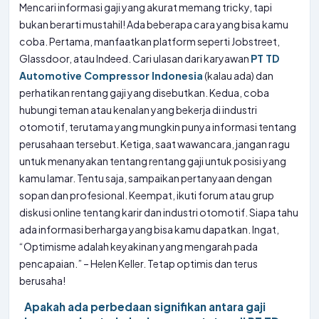
Mencari informasi gaji yang akurat memang tricky, tapi
bukan berarti mustahil! Ada beberapa cara yang bisa kamu
coba. Pertama, manfaatkan platform seperti Jobstreet,
Glassdoor, atau Indeed. Cari ulasan dari karyawan
PT TD
Automotive Compressor Indonesia
(kalau ada) dan
perhatikan rentang gaji yang disebutkan. Kedua, coba
hubungi teman atau kenalan yang bekerja di industri
otomotif, terutama yang mungkin punya informasi tentang
perusahaan tersebut. Ketiga, saat wawancara, jangan ragu
untuk menanyakan tentang rentang gaji untuk posisi yang
kamu lamar. Tentu saja, sampaikan pertanyaan dengan
sopan dan profesional. Keempat, ikuti forum atau grup
diskusi online tentang karir dan industri otomotif. Siapa tahu
ada informasi berharga yang bisa kamu dapatkan. Ingat,
“Optimisme adalah keyakinan yang mengarah pada
pencapaian.” – Helen Keller. Tetap optimis dan terus
berusaha!
Apakah ada perbedaan signifikan antara gaji