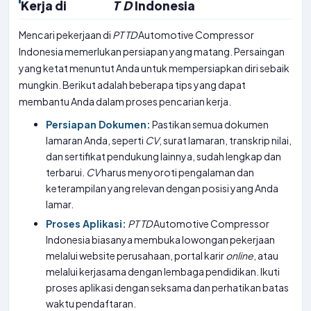
Kerja di
T
D
Indonesia
Mencari pekerjaan di
PT
TD
Automotive Compressor
Indonesia memerlukan persiapan yang matang. Persaingan
yang ketat menuntut Anda untuk mempersiapkan diri sebaik
mungkin. Berikut adalah beberapa tips yang dapat
membantu Anda dalam proses pencarian kerja.
Persiapan Dokumen:
Pastikan semua dokumen
lamaran Anda, seperti
CV
, surat lamaran, transkrip nilai,
dan sertifikat pendukung lainnya, sudah lengkap dan
terbarui.
CV
harus menyoroti pengalaman dan
keterampilan yang relevan dengan posisi yang Anda
lamar.
Proses Aplikasi:
PT
TD
Automotive Compressor
Indonesia biasanya membuka lowongan pekerjaan
melalui website perusahaan, portal karir
online
, atau
melalui kerjasama dengan lembaga pendidikan. Ikuti
proses aplikasi dengan seksama dan perhatikan batas
waktu pendaftaran.