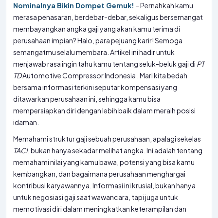
Nominalnya Bikin Dompet Gemuk!
– Pernahkah kamu
merasa penasaran, berdebar-debar, sekaligus bersemangat
membayangkan angka gaji yang akan kamu terima di
perusahaan impian? Halo, para pejuang karir! Semoga
semangatmu selalu membara. Artikel ini hadir untuk
menjawab rasa ingin tahu kamu tentang seluk-beluk gaji di
PT
TD
Automotive Compressor Indonesia . Mari kita bedah
bersama informasi terkini seputar kompensasi yang
ditawarkan perusahaan ini, sehingga kamu bisa
mempersiapkan diri dengan lebih baik dalam meraih posisi
idaman.
Memahami struktur gaji sebuah perusahaan, apalagi sekelas
TACI
, bukan hanya sekadar melihat angka. Ini adalah tentang
memahami nilai yang kamu bawa, potensi yang bisa kamu
kembangkan, dan bagaimana perusahaan menghargai
kontribusi karyawannya. Informasi ini krusial, bukan hanya
untuk negosiasi gaji saat wawancara, tapi juga untuk
memotivasi diri dalam meningkatkan keterampilan dan