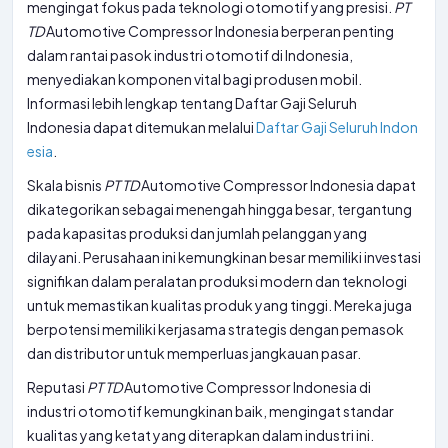
mengingat fokus pada teknologi otomotif yang presisi.
PT
TD
Automotive Compressor Indonesia berperan penting
dalam rantai pasok industri otomotif di Indonesia,
menyediakan komponen vital bagi produsen mobil.
Informasi lebih lengkap tentang Daftar Gaji Seluruh
Indonesia dapat ditemukan melalui
Daftar Gaji Seluruh Indon
esia
.
Skala bisnis
PT
TD
Automotive Compressor Indonesia dapat
dikategorikan sebagai menengah hingga besar, tergantung
pada kapasitas produksi dan jumlah pelanggan yang
dilayani. Perusahaan ini kemungkinan besar memiliki investasi
signifikan dalam peralatan produksi modern dan teknologi
untuk memastikan kualitas produk yang tinggi. Mereka juga
berpotensi memiliki kerjasama strategis dengan pemasok
dan distributor untuk memperluas jangkauan pasar.
Reputasi
PT
TD
Automotive Compressor Indonesia di
industri otomotif kemungkinan baik, mengingat standar
kualitas yang ketat yang diterapkan dalam industri ini.