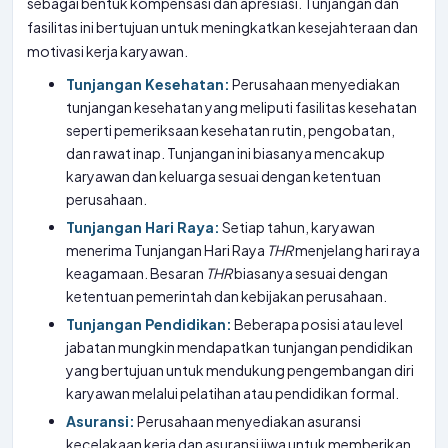
sebagai bentuk kompensasi dan apresiasi. Tunjangan dan
fasilitas ini bertujuan untuk meningkatkan kesejahteraan dan
motivasi kerja karyawan.
Tunjangan Kesehatan:
Perusahaan menyediakan
tunjangan kesehatan yang meliputi fasilitas kesehatan
seperti pemeriksaan kesehatan rutin, pengobatan,
dan rawat inap. Tunjangan ini biasanya mencakup
karyawan dan keluarga sesuai dengan ketentuan
perusahaan.
Tunjangan Hari Raya:
Setiap tahun, karyawan
menerima Tunjangan Hari Raya
THR
menjelang hari raya
keagamaan. Besaran
THR
biasanya sesuai dengan
ketentuan pemerintah dan kebijakan perusahaan.
Tunjangan Pendidikan:
Beberapa posisi atau level
jabatan mungkin mendapatkan tunjangan pendidikan
yang bertujuan untuk mendukung pengembangan diri
karyawan melalui pelatihan atau pendidikan formal.
Asuransi:
Perusahaan menyediakan asuransi
kecelakaan kerja dan asuransi jiwa untuk memberikan