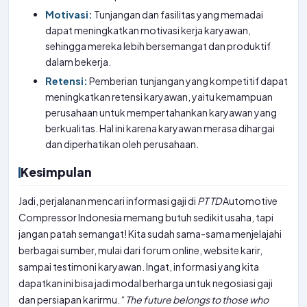
Motivasi:
Tunjangan dan fasilitas yang memadai
dapat meningkatkan motivasi kerja karyawan,
sehingga mereka lebih bersemangat dan produktif
dalam bekerja.
Retensi:
Pemberian tunjangan yang kompetitif dapat
meningkatkan retensi karyawan, yaitu kemampuan
perusahaan untuk mempertahankan karyawan yang
berkualitas. Hal ini karena karyawan merasa dihargai
dan diperhatikan oleh perusahaan.
Kesimpulan
Jadi, perjalanan mencari informasi gaji di
PT
TD
Automotive
Compressor Indonesia memang butuh sedikit usaha, tapi
jangan patah semangat! Kita sudah sama-sama menjelajahi
berbagai sumber, mulai dari forum online, website karir,
sampai testimoni karyawan. Ingat, informasi yang kita
dapatkan ini bisa jadi modal berharga untuk negosiasi gaji
dan persiapan karirmu. “
The future belongs to those who