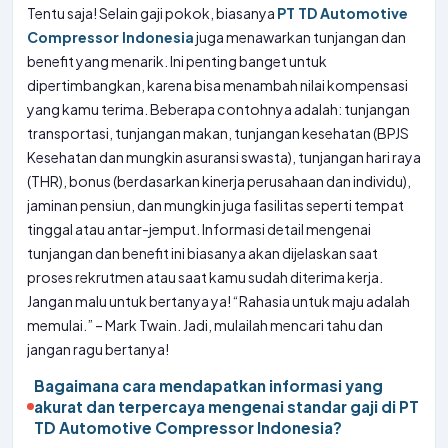
Tentu saja! Selain gaji pokok, biasanya
PT TD Automotive
Compressor Indonesia
juga menawarkan tunjangan dan
benefit yang menarik. Ini penting banget untuk
dipertimbangkan, karena bisa menambah nilai kompensasi
yang kamu terima. Beberapa contohnya adalah: tunjangan
transportasi, tunjangan makan, tunjangan kesehatan (BPJS
Kesehatan dan mungkin asuransi swasta), tunjangan hari raya
(THR), bonus (berdasarkan kinerja perusahaan dan individu),
jaminan pensiun, dan mungkin juga fasilitas seperti tempat
tinggal atau antar-jemput. Informasi detail mengenai
tunjangan dan benefit ini biasanya akan dijelaskan saat
proses rekrutmen atau saat kamu sudah diterima kerja.
Jangan malu untuk bertanya ya! “Rahasia untuk maju adalah
memulai.” – Mark Twain. Jadi, mulailah mencari tahu dan
jangan ragu bertanya!
Bagaimana cara mendapatkan informasi yang
akurat dan terpercaya mengenai standar gaji di PT
TD Automotive Compressor Indonesia?