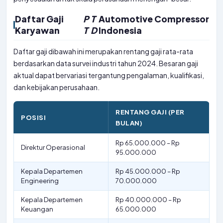
Daftar Gaji
P
T
Automotive Compressor
Karyawan
T
D
Indonesia
Daftar gaji dibawah ini merupakan rentang gaji rata-rata
berdasarkan data survei industri tahun 2024. Besaran gaji
aktual dapat bervariasi tergantung pengalaman, kualifikasi,
dan kebijakan perusahaan.
RENTANG GAJI (PER
POSISI
BULAN)
Rp 65.000.000 – Rp
Direktur Operasional
95.000.000
Kepala Departemen
Rp 45.000.000 – Rp
Engineering
70.000.000
Kepala Departemen
Rp 40.000.000 – Rp
Keuangan
65.000.000