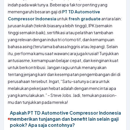
indah pada waktunya. Beberapa faktor penting yang
memengaruhi besaran gaji di
PT TD Automotive
Compressor Indonesia
untuk
fresh graduate
antara lain:
jurusan kuliah (teknik biasanya lebih tinggi), IPK (semakin
tinggi semakin baik), sertifikasi atau pelatihan tambahan
yang relevan dengan industri otomotif, dan kemampuan
bahasa asing (terutama bahasa Inggris atau Jepang). Selain
itu, performa kamu saat wawancara juga krusial! Tunjukkan
antusiasme, kemampuan belajar cepat, dan keinginan kuat
untuk berkontribusi. Jangan ragu untuk menanyakan
tentang jenjang karir dan kesempatan pengembangan diri di
perusahaan tersebut. Ingat, “Satu-satunya cara untuk
melakukan pekerjaan hebat adalah dengan mencintai apa
yang kamu lakukan.” – Steve Jobs. Jadi, temukan passion-
mu dan tunjukkan pada mereka!
Apakah PT TD Automotive Compressor Indonesia
memberikan tunjangan dan benefit lain selain gaji
pokok? Apa saja contohnya?