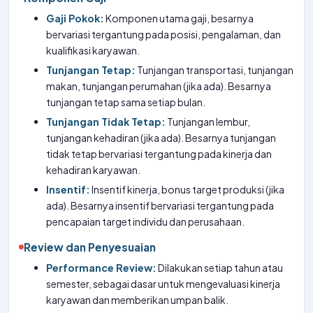
Gaji Pokok:
Komponen utama gaji, besarnya
bervariasi tergantung pada posisi, pengalaman, dan
kualifikasi karyawan.
Tunjangan Tetap:
Tunjangan transportasi, tunjangan
makan, tunjangan perumahan (jika ada). Besarnya
tunjangan tetap sama setiap bulan.
Tunjangan Tidak Tetap:
Tunjangan lembur,
tunjangan kehadiran (jika ada). Besarnya tunjangan
tidak tetap bervariasi tergantung pada kinerja dan
kehadiran karyawan.
Insentif:
Insentif kinerja, bonus target produksi (jika
ada). Besarnya insentif bervariasi tergantung pada
pencapaian target individu dan perusahaan.
Review dan Penyesuaian
Performance Review:
Dilakukan setiap tahun atau
semester, sebagai dasar untuk mengevaluasi kinerja
karyawan dan memberikan umpan balik.