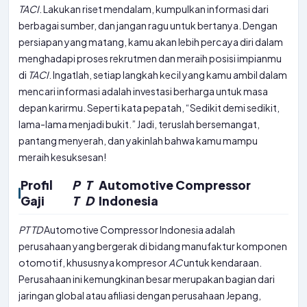
TACI
. Lakukan riset mendalam, kumpulkan informasi dari
berbagai sumber, dan jangan ragu untuk bertanya. Dengan
persiapan yang matang, kamu akan lebih percaya diri dalam
menghadapi proses rekrutmen dan meraih posisi impianmu
di
TACI
. Ingatlah, setiap langkah kecil yang kamu ambil dalam
mencari informasi adalah investasi berharga untuk masa
depan karirmu. Seperti kata pepatah, “Sedikit demi sedikit,
lama-lama menjadi bukit.” Jadi, teruslah bersemangat,
pantang menyerah, dan yakinlah bahwa kamu mampu
meraih kesuksesan!
Profil
P
T
Automotive Compressor
Gaji
T
D
Indonesia
PT
TD
Automotive Compressor Indonesia adalah
perusahaan yang bergerak di bidang manufaktur komponen
otomotif, khususnya kompresor
AC
untuk kendaraan.
Perusahaan ini kemungkinan besar merupakan bagian dari
jaringan global atau afiliasi dengan perusahaan Jepang,