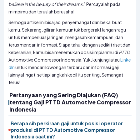
believe in the beauty of their dreams.
” Percayalah pada
mimpimu dan teruslah berusaha!
Semoga artikel ini bisa jadi penyemangat dan bekal buat
kamu. Sekarang, giliran kamu untuk bergerak! Jangan ragu
untuk memperluas jaringan, mengasah kemampuan, dan
terus mencari informasi. Siapa tahu, dengan sedikit riset dan
keberanian, kamu bisa menemukan posisi impianmu di
PT
TD
Automotive Compressor Indonesia. Yuk, kunjungi atau
Linke
dIn
untuk mencari lowongan terbaru dan informasi gaji
lainnya! Ingat, setiap langkah kecil itu penting. Semangat
terus!
Pertanyaan yang Sering Diajukan (FAQ)
tentang Gaji PT TD Automotive Compressor
Indonesia
Berapa sih perkiraan gaji untuk posisi operator
produksi di PT TD Automotive Compressor
Indonesia saat ini?