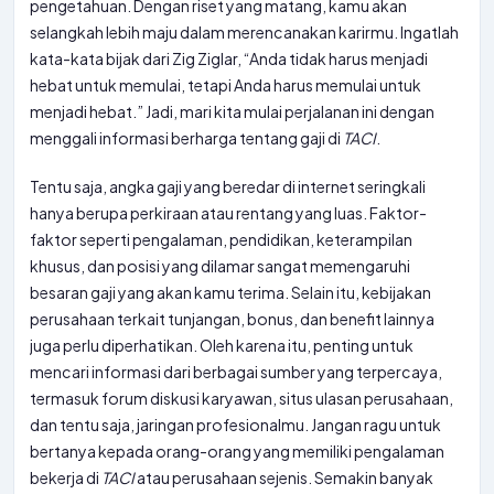
pengetahuan. Dengan riset yang matang, kamu akan
selangkah lebih maju dalam merencanakan karirmu. Ingatlah
kata-kata bijak dari Zig Ziglar, “Anda tidak harus menjadi
hebat untuk memulai, tetapi Anda harus memulai untuk
menjadi hebat.” Jadi, mari kita mulai perjalanan ini dengan
menggali informasi berharga tentang gaji di
TACI
.
Tentu saja, angka gaji yang beredar di internet seringkali
hanya berupa perkiraan atau rentang yang luas. Faktor-
faktor seperti pengalaman, pendidikan, keterampilan
khusus, dan posisi yang dilamar sangat memengaruhi
besaran gaji yang akan kamu terima. Selain itu, kebijakan
perusahaan terkait tunjangan, bonus, dan benefit lainnya
juga perlu diperhatikan. Oleh karena itu, penting untuk
mencari informasi dari berbagai sumber yang terpercaya,
termasuk forum diskusi karyawan, situs ulasan perusahaan,
dan tentu saja, jaringan profesionalmu. Jangan ragu untuk
bertanya kepada orang-orang yang memiliki pengalaman
bekerja di
TACI
atau perusahaan sejenis. Semakin banyak