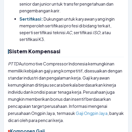
senior dan junior untuk transfer pengetahuan dan
pengembangan karir.
Sertifikasi:
Dukungan untuk karyawan yang ingin
memperoleh sertifikasi profesi di bidang terkait,
seperti sertifikasi teknisi
AC
, sertifikasi
ISO
, atau
sertifikasi K3.
Sistem Kompensasi
PT
TD
Automotive Compressor Indonesia kemungkinan
memiliki kebijakan gaji yang kompetitif, disesuaikan dengan
standar industri dan pengalaman kerja. Gaji karyawan
kemungkinan ditinjau secara berkala berdasarkan kinerja
individu dan kondisi pasar tenaga kerja. Perusahaan juga
mungkin memberikan bonus dan insentif berdasarkan
pencapaian target perusahaan. Informasi mengenai
perusahaan Ongpin Jaya, termasuk
Gaji Ongpin Jaya
, banyak
dicari oleh para pencari kerja.
Komponen Gaji