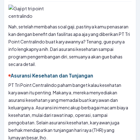
Nah, setelah membahas soal gaji, pastinya kamu penasaran
kan dengan benefit dan fasilitas apa aja yang diberikan PT Tri
Point Centralindo buat karyawannya? Tenang, gue punya
info lengkapnya nih. Dari asuransi kesehatan sampai
program pengembangan diri, semuanya akan gue bahas
secara detail.
Asuransi Kesehatan dan Tunjangan
PT Tri Point Centralindo paham banget kalau kesehatan
karyawan itu penting. Makanya, mereka menyediakan
asuransi kesehatan yang memadai buat karyawan dan
keluarganya. Asuransi ini mencakup berbagai macam biaya
kesehatan, mulai dari rawat inap, operasi, sampai
pengobatan. Selain asuransi kesehatan, karyawan juga
berhak mendapatkan tunjangan hari raya (THR) yang
lumayan besar, lho.