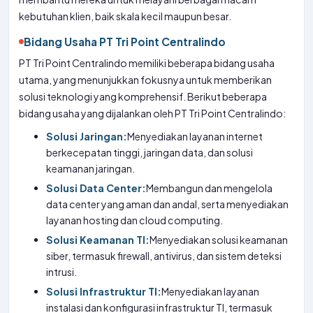
kebutuhan klien, baik skala kecil maupun besar.
Bidang Usaha PT Tri Point Centralindo
PT Tri Point Centralindo memiliki beberapa bidang usaha
utama, yang menunjukkan fokusnya untuk memberikan
solusi teknologi yang komprehensif. Berikut beberapa
bidang usaha yang dijalankan oleh PT Tri Point Centralindo:
Solusi Jaringan:
Menyediakan layanan internet
berkecepatan tinggi, jaringan data, dan solusi
keamanan jaringan.
Solusi Data Center:
Membangun dan mengelola
data center yang aman dan andal, serta menyediakan
layanan hosting dan cloud computing.
Solusi Keamanan TI:
Menyediakan solusi keamanan
siber, termasuk firewall, antivirus, dan sistem deteksi
intrusi.
Solusi Infrastruktur TI:
Menyediakan layanan
instalasi dan konfigurasi infrastruktur TI, termasuk