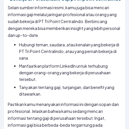
Selain sumber informasi resmi, kamu juga bisa mencari
informasi gaji melalui jaringan profesional atau orang yang
sudah bekerja di PT Tri Point Centralindo. Berbincang
dengan mereka bisa memberikan insight yang lebih personal
dan up-to-date.
Hubungi teman, saudara, atau kenalan yang bekerja di
PT Tri Point Centralindo, atau yang pernah bekerja di
sana.
Manfaatkan platform LinkedIn untuk terhubung
dengan orang-orang yang bekerja di perusahaan
tersebut.
Tanyakan tentang gaji, tunjangan, dan benefit yang
ditawarkan.
Pastikan kamu menanyakan informasi ini dengan sopan dan
profesional. Jelaskan bahwa kamu sedang mencari
informasi tentang gaji di perusahaan tersebut. Ingat,
informasi gaji bisa berbeda-beda tergantung pada