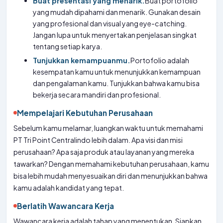
Buat presentasi yang menarik.
Buat portofolio
yang mudah dipahami dan menarik. Gunakan desain
yang profesional dan visual yang eye-catching.
Jangan lupa untuk menyertakan penjelasan singkat
tentang setiap karya.
Tunjukkan kemampuanmu.
Portofolio adalah
kesempatan kamu untuk menunjukkan kemampuan
dan pengalaman kamu. Tunjukkan bahwa kamu bisa
bekerja secara mandiri dan profesional.
Mempelajari Kebutuhan Perusahaan
Sebelum kamu melamar, luangkan waktu untuk memahami
PT Tri Point Centralindo lebih dalam. Apa visi dan misi
perusahaan? Apa saja produk atau layanan yang mereka
tawarkan? Dengan memahami kebutuhan perusahaan, kamu
bisa lebih mudah menyesuaikan diri dan menunjukkan bahwa
kamu adalah kandidat yang tepat.
Berlatih Wawancara Kerja
Wawancara kerja adalah tahap yang menentukan. Siapkan