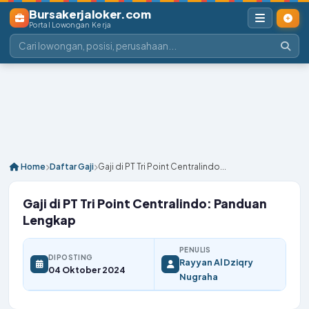
Bursakerjaloker.com
Portal Lowongan Kerja
Home
Daftar Gaji
Gaji di PT Tri Point Centralindo...
Gaji di PT Tri Point Centralindo: Panduan
Lengkap
PENULIS
DIPOSTING
Rayyan Al Dziqry
04 Oktober 2024
Nugraha