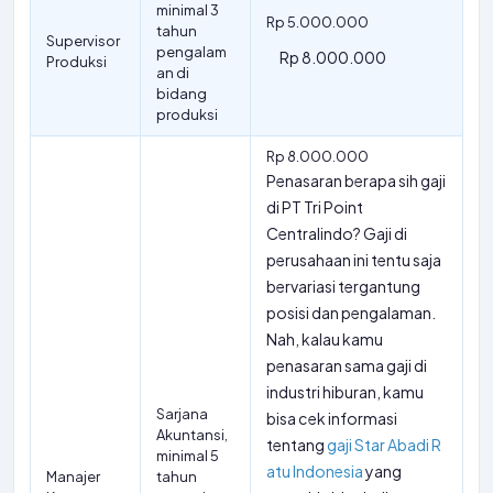
minimal 3
Rp 5.000.000
tahun
Supervisor
pengalam
Rp 8.000.000
Produksi
an di
bidang
produksi
Rp 8.000.000
Penasaran berapa sih gaji
di PT Tri Point
Centralindo? Gaji di
perusahaan ini tentu saja
bervariasi tergantung
posisi dan pengalaman.
Nah, kalau kamu
penasaran sama gaji di
industri hiburan, kamu
Sarjana
bisa cek informasi
Akuntansi,
tentang
gaji Star Abadi R
minimal 5
atu Indonesia
yang
Manajer
tahun