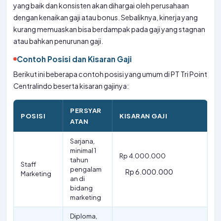
yang baik dan konsisten akan dihargai oleh perusahaan
dengan kenaikan gaji atau bonus. Sebaliknya, kinerja yang
kurang memuaskan bisa berdampak pada gaji yang stagnan
atau bahkan penurunan gaji.
Contoh Posisi dan Kisaran Gaji
Berikut ini beberapa contoh posisi yang umum di PT Tri Point
Centralindo beserta kisaran gajinya:
PERSYAR
POSISI
KISARAN GAJI
ATAN
Sarjana,
minimal 1
Rp 4.000.000
tahun
Staff
pengalam
Rp 6.000.000
Marketing
an di
bidang
marketing
Diploma,