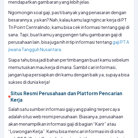
mendapatkan gambaran yang lebih jelas.
Ngomongin soal gaji, pasti banyak yang penasaran dengan
besarannya, ya kan? Nah, kalau kamu lagi ngincar kerja di PT
Tri Point Centralindo, kamu bisa cek informasi tentang gaji di
sana. Tapi, buat kamu yang pengen tahu gambaran gaji di
perusahaan lain, bisa juga nih intip informasi tentang
gaji PT A
jiwana Tangguh Nusantara
.
Siapa tahu bisa jadi bahan pertimbangan buat kamu sebelum
memutuskan mau kerja di mana. Sambil cari informasi,
jangan lupa persiapkan diri kamu dengan baik ya, supaya bisa
sukses di dunia kerja!
Situs Resmi Perusahaan dan Platform Pencarian
Kerja
Salah satu sumber informasi gaji yang paling terpercaya
adalah situs web resmi perusahaan. Biasanya, perusahaan
akan menampilkan informasi gaji di bagian “Karir” atau
“Lowongan Kerja”. Kamu bisa mencari informasi ini di situs