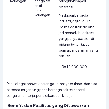
mungkin bisa jadi
Keuangan
pengalam
an di
referensi.
bidang
keuangan
Meskipun berbeda
industri, gaji di PT Tri
Point Centralindo bisa
jadi menarik buat kamu
yang punya passion di
bidang tertentu, dan
punya pengalaman yang
relevan.
Rp 12.000.000
Perlu diingat bahwa kisaran gaji ini hanya estimasi dan bisa
berbeda tergantung pada berbagai faktor seperti
pengalaman kerja, pendidikan, dan kinerja.
Benefit dan Fasilitas yang Ditawarkan