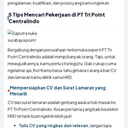
pengalaman, kualifikasi, dan posisi yang kamu inginkan.
5 Tips Mencari Pekerjaan di PT Tri Point
Centralindo
Bergabung dengan perusahaan terkemuka seperti PT Tri
Point Centralindo adalah mimpi banyak orang. Tapi, untuk
mewujudkannya, kamu perlu strategi jitu. Gak cukup cuma
ngelamar aja, lho! Kamu harus tahu gimana caranya biar CV
dan lamaran kamu dilirik sama HRD.
Mempersiapkan CV dan Surat Lamaran yang
Menarik
CV dan surat lamaran adalah gerbang awal untuk masuk ke
PT Tri Point Centralindo. Kesan pertama yang baik bisa bikin
HRD tertarik buat ngelirik lebih jauh.
Tulis CV yang ringkas dan relevan.
Jangan lupa