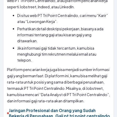
web PT Tri Point Centralindo, atau platform pencarian kerja
seperti Jobstreet, Indeed, atau LinkedIn.
Di situs web PT Tri Point Centralindo, cari menu “Karir”
atau “Lowongan Kerja”.
Perhatikan detail deskripsi pekerjaan, biasanya ada
informasi tentang gaji atau kisaran gaji yang
ditawarkan.
Jika informasi gaji tidak tercantum, kamu bisa
menghubungi tim rekrutmen melalui email atau
telepon.
Platform pencarian kerja juga bisa menjadi sumber informasi
gaji yang bermanfaat. Di platform ini, kamu bisa melihat gaji
rata-rata untuk posisi yang sama di berbagai perusahaan,
termasuk PT Tri Point Centralindo. Misalnya, di Jobstreet,
kamu bisa mencari “Data Analyst di PT Tri Point Centralindo”,
dan informasi gaji rata-rata akan ditampilkan.
Jaringan Profesional dan Orang yang Sudah
Bekerja di Perusahaan, Gaji pt tri point centralindo