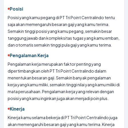
Posisi
Posisi yang kamu pegang di PT Tri Point Centralindo tentu
saja akan memengaruhi besaran gaji yang kamu terima.
Semakin tinggi posisi yang kamu pegang, semakin besar
tanggung jawab dan kompleksitas tugas yang kamu emban,
dan otomatis semakin tinggi pula gaji yang kamu terima.
Pengalaman Kerja
Pengalaman kerja merupakan faktor penting yang
dipertimbangkan oleh PT Tri Point Centralindo dalam
menentukan besaran gaji. Semakin banyak pengalaman
kerja yang kamu miliki, semakin tinggi nilai yang kamu miliki di
mata perusahaan. Pengalaman kerja yang relevan dengan
posisi yang kamu inginkan juga akan menjadi poin plus.
Kinerja
Kinerja kamu selama bekerja di PT Tri Point Centralindo juga
akan memengaruhi besaran gaji yang kamu terima. Kinerja