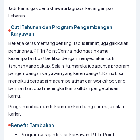
Jadi, kamu gak perlu khawatir lagi soal keuangan pas
Lebaran.
Cuti Tahunan dan Program Pengembangan
Karyawan
Bekerja keras memang penting, tapi istirahat juga gak kalah
pentingnya. PT Tri Point Centralindo ngasih kamu
kesempatan buat berlibur dengan menyediakan cuti
tahunan yang cukup. Selain itu, mereka juga punya program
pengembangan karyawan yang keren banget. Kamu bisa
mengikuti berbagai macam pelatihan dan workshop yang
bermanfaat buat meningkatkan skill dan pengetahuan
kamu.
Program ini bisa bantu kamu berkembang dan maju dalam
karier.
Benefit Tambahan
Program kesejahteraan karyawan: PT Tri Point