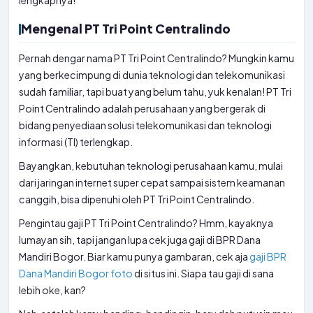
lengkapnya!
Mengenal PT Tri Point Centralindo
Pernah dengar nama PT Tri Point Centralindo? Mungkin kamu
yang berkecimpung di dunia teknologi dan telekomunikasi
sudah familiar, tapi buat yang belum tahu, yuk kenalan! PT Tri
Point Centralindo adalah perusahaan yang bergerak di
bidang penyediaan solusi telekomunikasi dan teknologi
informasi (TI) terlengkap.
Bayangkan, kebutuhan teknologi perusahaan kamu, mulai
dari jaringan internet super cepat sampai sistem keamanan
canggih, bisa dipenuhi oleh PT Tri Point Centralindo.
Pengintau gaji PT Tri Point Centralindo? Hmm, kayaknya
lumayan sih, tapi jangan lupa cek juga gaji di BPR Dana
Mandiri Bogor. Biar kamu punya gambaran, cek aja
gaji BPR
Dana Mandiri Bogor foto
di situs ini. Siapa tau gaji di sana
lebih oke, kan?