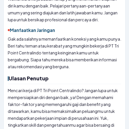
diri kamu dengan baik. Pelajari pertanyaan-pertanyaan
umum yang sering diajukan dan latih jawaban kamu. Jangan
lupa untuk bersikap profesional dan percaya diri.
Manfaatkan Jaringan
Gak ada salahnya memanfaatkan koneksi yang kamu punya.
Beri tahu teman atau kerabat yang mungkin bekerja di PT Tri
Point Centralindo tentang keinginan kamu untuk
bergabung. Siapa tahu mereka bisa memberikan informasi
atau rekomendasi yang berguna.
Ulasan Penutup
Mencari kerja di PT Tri Point Centralindo? Jangan lupa untuk
mempersiapkan diri dengan baik, ya! Dengan memahami
faktor-faktor yang memengaruhi gaji dan benefit yang
ditawarkan, kamu bisa memaksimalkan peluangmu untuk
mendapatkan pekerjaan impian di perusahaan ini. Yuk,
tingkatkan skill dan pengetahuanmu agar bisa bersaing di