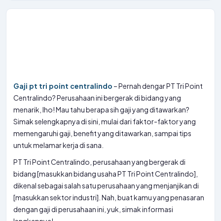
Gaji pt tri point centralindo
– Pernah dengar PT Tri Point
Centralindo? Perusahaan ini bergerak di bidang yang
menarik, lho! Mau tahu berapa sih gaji yang ditawarkan?
Simak selengkapnya di sini, mulai dari faktor-faktor yang
memengaruhi gaji, benefit yang ditawarkan, sampai tips
untuk melamar kerja di sana.
PT Tri Point Centralindo, perusahaan yang bergerak di
bidang [masukkan bidang usaha PT Tri Point Centralindo],
dikenal sebagai salah satu perusahaan yang menjanjikan di
[masukkan sektor industri]. Nah, buat kamu yang penasaran
dengan gaji di perusahaan ini, yuk, simak informasi