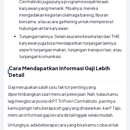
Centralindo juga punya program kesejahteraan
karyawan yang menarik. Misalnya, mereka
mengadakan kegiatan olahraga bareng, liburan
bersama, atau acara gathering untuk mempererat
hubungan antar karyawan.
Tunjangan lainnya: Selain asuransi kesehatan dan THR,
karyawan juga bisa mendapatkan tunjangan lainnya,
seperti tunjangan makan, tunjangan transportasi, atau
tunjangan komunikasi.
Cara Mendapatkan Informasi Gaji Lebih
Detail
Gaji merupakan salah satu faktor penting yang
dipertimbangkan saat mencari pekerjaan. Nah, kalau kamu
lagi mengincar posisi di PT Tri Point Centralindo, pastinya
kamu pengin tahu berapa sih gaji yang ditawarkan, kan? Tapi,
mencari informasi gaji secara detail nggak selalu mudah.
Untungnya, ada beberapa cara yang bisa kamu coba untuk