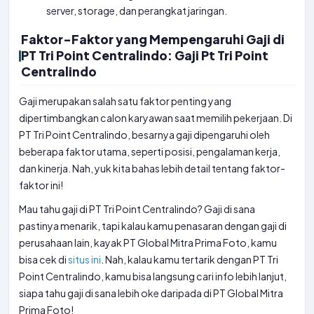
server, storage, dan perangkat jaringan.
Faktor-Faktor yang Mempengaruhi Gaji di
PT Tri Point Centralindo: Gaji Pt Tri Point
Centralindo
Gaji merupakan salah satu faktor penting yang
dipertimbangkan calon karyawan saat memilih pekerjaan. Di
PT Tri Point Centralindo, besarnya gaji dipengaruhi oleh
beberapa faktor utama, seperti posisi, pengalaman kerja,
dan kinerja. Nah, yuk kita bahas lebih detail tentang faktor-
faktor ini!
Mau tahu gaji di PT Tri Point Centralindo? Gaji di sana
pastinya menarik, tapi kalau kamu penasaran dengan gaji di
perusahaan lain, kayak PT Global Mitra Prima Foto, kamu
bisa cek di
situs ini
. Nah, kalau kamu tertarik dengan PT Tri
Point Centralindo, kamu bisa langsung cari info lebih lanjut,
siapa tahu gaji di sana lebih oke daripada di PT Global Mitra
Prima Foto!