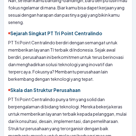
Nah, setelah kamu banding-bandingin, baru deh putusin mau
fokus ngelamar di mana. Biar kamu bisa dapet kerjaan yang
sesuai dengan harapan dan pastinya gaji yang bikin kamu
seneng.
Sejarah Singkat PT Tri Point Centralindo
PT Tri Point Centralindo berdiri dengan semangat untuk
memberikan layanan TI terbaik di Indonesia. Sejak awal
berdiri, perusahaan ini berkomitmen untuk terus berinovasi
dan menghadirkan solusi teknologi yang inovatif dan
terpercaya. Fokusnya? Membantu perusahaan lain
berkembang dengan teknologi yang tepat.
Skala dan Struktur Perusahaan
PT Tri Point Centralindo punya tim yang solid dan
berpengalaman di bidang teknologi. Mereka bekerja keras
untuk memberikan layanan terbaik kepada pelanggan, mulai
dari konsultasi, desain, implementasi, dan pemeliharaan.
Struktur perusahaan yang terorganisir dengan baik
membantu mereka untuk melayani berbagai macam