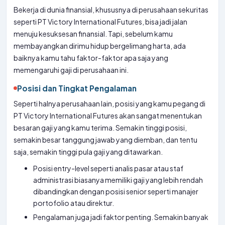
Bekerja di dunia finansial, khususnya di perusahaan sekuritas
seperti PT Victory International Futures, bisa jadi jalan
menuju kesuksesan finansial. Tapi, sebelum kamu
membayangkan dirimu hidup bergelimang harta, ada
baiknya kamu tahu faktor-faktor apa saja yang
memengaruhi gaji di perusahaan ini.
Posisi dan Tingkat Pengalaman
Seperti halnya perusahaan lain, posisi yang kamu pegang di
PT Victory International Futures akan sangat menentukan
besaran gaji yang kamu terima. Semakin tinggi posisi,
semakin besar tanggung jawab yang diemban, dan tentu
saja, semakin tinggi pula gaji yang ditawarkan.
Posisi entry-level seperti analis pasar atau staf
administrasi biasanya memiliki gaji yang lebih rendah
dibandingkan dengan posisi senior seperti manajer
portofolio atau direktur.
Pengalaman juga jadi faktor penting. Semakin banyak