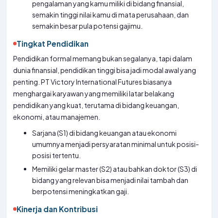
pengalaman yang kamu miliki di bidang finansial,
semakin tinggi nilai kamu di mata perusahaan, dan
semakin besar pula potensi gajimu.
Tingkat Pendidikan
Pendidikan formal memang bukan segalanya, tapi dalam
dunia finansial, pendidikan tinggi bisa jadi modal awal yang
penting. PT Victory International Futures biasanya
menghargai karyawan yang memiliki latar belakang
pendidikan yang kuat, terutama di bidang keuangan,
ekonomi, atau manajemen.
Sarjana (S1) di bidang keuangan atau ekonomi
umumnya menjadi persyaratan minimal untuk posisi-
posisi tertentu.
Memiliki gelar master (S2) atau bahkan doktor (S3) di
bidang yang relevan bisa menjadi nilai tambah dan
berpotensi meningkatkan gaji.
Kinerja dan Kontribusi