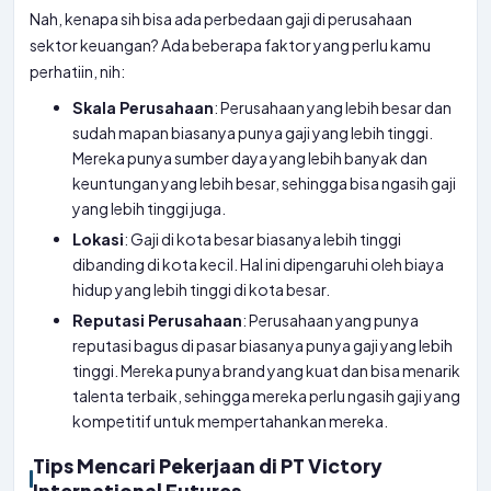
Nah, kenapa sih bisa ada perbedaan gaji di perusahaan
sektor keuangan? Ada beberapa faktor yang perlu kamu
perhatiin, nih:
Skala Perusahaan
: Perusahaan yang lebih besar dan
sudah mapan biasanya punya gaji yang lebih tinggi.
Mereka punya sumber daya yang lebih banyak dan
keuntungan yang lebih besar, sehingga bisa ngasih gaji
yang lebih tinggi juga.
Lokasi
: Gaji di kota besar biasanya lebih tinggi
dibanding di kota kecil. Hal ini dipengaruhi oleh biaya
hidup yang lebih tinggi di kota besar.
Reputasi Perusahaan
: Perusahaan yang punya
reputasi bagus di pasar biasanya punya gaji yang lebih
tinggi. Mereka punya brand yang kuat dan bisa menarik
talenta terbaik, sehingga mereka perlu ngasih gaji yang
kompetitif untuk mempertahankan mereka.
Tips Mencari Pekerjaan di PT Victory