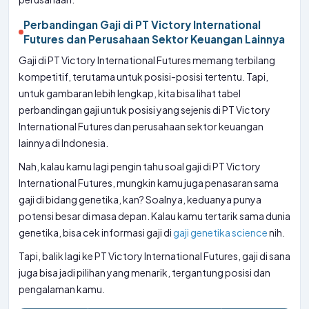
Perbandingan Gaji di PT Victory International
Futures dan Perusahaan Sektor Keuangan Lainnya
Gaji di PT Victory International Futures memang terbilang
kompetitif, terutama untuk posisi-posisi tertentu. Tapi,
untuk gambaran lebih lengkap, kita bisa lihat tabel
perbandingan gaji untuk posisi yang sejenis di PT Victory
International Futures dan perusahaan sektor keuangan
lainnya di Indonesia.
Nah, kalau kamu lagi pengin tahu soal gaji di PT Victory
International Futures, mungkin kamu juga penasaran sama
gaji di bidang genetika, kan? Soalnya, keduanya punya
potensi besar di masa depan. Kalau kamu tertarik sama dunia
genetika, bisa cek informasi gaji di
gaji genetika science
nih.
Tapi, balik lagi ke PT Victory International Futures, gaji di sana
juga bisa jadi pilihan yang menarik, tergantung posisi dan
pengalaman kamu.