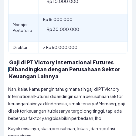
Rp 10.000.000
Rp 15.000.000
Manajer
Rp 30.000.000
Portofolio
Direktur
> Rp 50.000.000
Gaji di PT Victory International Futures
Dibandingkan dengan Perusahaan Sektor
Keuangan Lainnya
Nah, kalau kamu pengin tahu gimana sih gaji di PT Victory
International Futures dibandingin sama perusahaan sektor
keuangan lainnya di Indonesia, simak terus ya! Memang, gaji
di sektor keuangan itu biasanya tergolong tinggi, tapi ada
beberapa faktor yang bisa bikin perbedaan, lho.
Kayak misalnya, skala perusahaan, lokasi, dan reputasi
perusahaan.