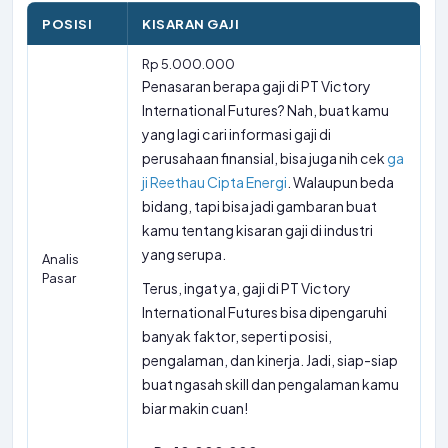
POSISI
KISARAN GAJI
Rp 5.000.000
Penasaran berapa gaji di PT Victory
International Futures? Nah, buat kamu
yang lagi cari informasi gaji di
perusahaan finansial, bisa juga nih cek
ga
ji Reethau Cipta Energi
. Walaupun beda
bidang, tapi bisa jadi gambaran buat
kamu tentang kisaran gaji di industri
yang serupa.
Analis
Pasar
Terus, ingat ya, gaji di PT Victory
International Futures bisa dipengaruhi
banyak faktor, seperti posisi,
pengalaman, dan kinerja. Jadi, siap-siap
buat ngasah skill dan pengalaman kamu
biar makin cuan!