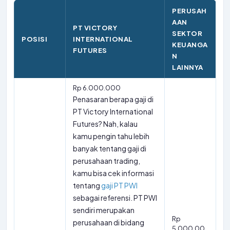
PERUSAH
AAN
PT VICTORY
SEKTOR
POSISI
INTERNATIONAL
KEUANGA
FUTURES
N
LAINNYA
Rp 6.000.000
Penasaran berapa gaji di
PT Victory International
Futures? Nah, kalau
kamu pengin tahu lebih
banyak tentang gaji di
perusahaan trading,
kamu bisa cek informasi
tentang
gaji PT PWI
sebagai referensi. PT PWI
sendiri merupakan
Rp
perusahaan di bidang
5.000.00