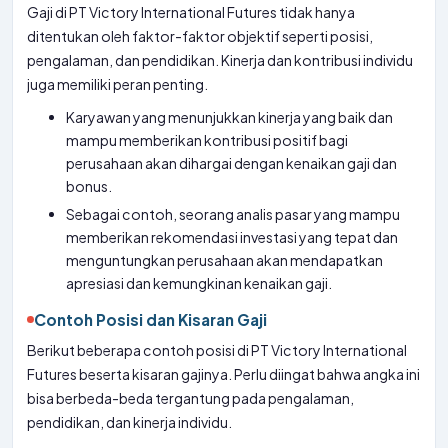
Gaji di PT Victory International Futures tidak hanya
ditentukan oleh faktor-faktor objektif seperti posisi,
pengalaman, dan pendidikan. Kinerja dan kontribusi individu
juga memiliki peran penting.
Karyawan yang menunjukkan kinerja yang baik dan
mampu memberikan kontribusi positif bagi
perusahaan akan dihargai dengan kenaikan gaji dan
bonus.
Sebagai contoh, seorang analis pasar yang mampu
memberikan rekomendasi investasi yang tepat dan
menguntungkan perusahaan akan mendapatkan
apresiasi dan kemungkinan kenaikan gaji.
Contoh Posisi dan Kisaran Gaji
Berikut beberapa contoh posisi di PT Victory International
Futures beserta kisaran gajinya. Perlu diingat bahwa angka ini
bisa berbeda-beda tergantung pada pengalaman,
pendidikan, dan kinerja individu.