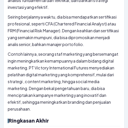
analisis fundamental dan teknikal, dan bahkan strategi
investasi yang efektif.
Seiring berjalannya waktu, dia bisa mendapatkan sertifikasi
profesional, seperti CFA (Chartered Financial Analyst) atau
FRM (Financial Risk Manager). Dengan keahlian dan sertifikasi
yang semakin mumpuni, dia bisa dipromosikan menjadi
analis senior, bahkan manajer portofolio.
Contoh lainnya, seorang staf marketing yang bersemangat
ingin meningkatkan kemampuannya dalam bidang digital
marketing. PT Victory International Futures menyediakan
pelatihan digital marketing yang komprehensif, mulai dari
strategi , content marketing, hingga social media
marketing. Dengan bekal pengetahuan baru, dia bisa
menciptakan kampanye marketing yang inovatif dan
efektif, sehingga meningkatkan branding dan penjualan
perusahaan.
Ringkasan Akhir