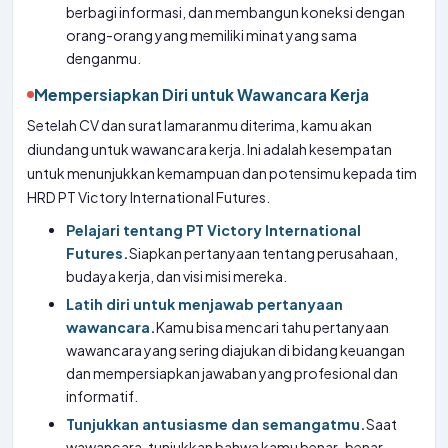
berbagi informasi, dan membangun koneksi dengan
orang-orang yang memiliki minat yang sama
denganmu.
Mempersiapkan Diri untuk Wawancara Kerja
Setelah CV dan surat lamaranmu diterima, kamu akan
diundang untuk wawancara kerja. Ini adalah kesempatan
untuk menunjukkan kemampuan dan potensimu kepada tim
HRD PT Victory International Futures.
Pelajari tentang PT Victory International
Futures.
Siapkan pertanyaan tentang perusahaan,
budaya kerja, dan visi misi mereka.
Latih diri untuk menjawab pertanyaan
wawancara.
Kamu bisa mencari tahu pertanyaan
wawancara yang sering diajukan di bidang keuangan
dan mempersiapkan jawaban yang profesional dan
informatif.
Tunjukkan antusiasme dan semangatmu.
Saat
wawancara, tunjukkan bahwa kamu benar-benar