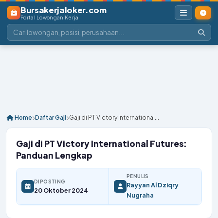
Bursakerjaloker.com
Portal Lowongan Kerja
Home
Daftar Gaji
Gaji di PT Victory International...
Gaji di PT Victory International Futures:
Panduan Lengkap
PENULIS
DIPOSTING
Rayyan Al Dziqry
20 Oktober 2024
Nugraha