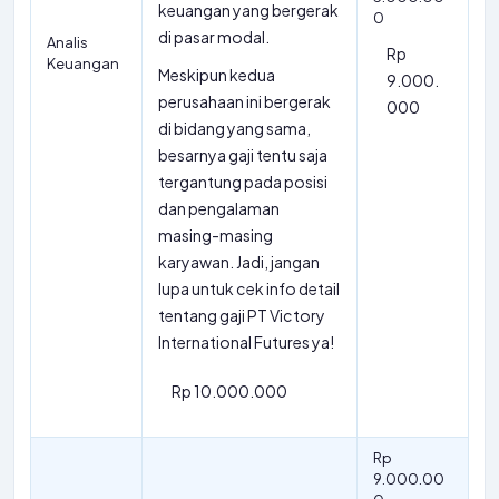
keuangan yang bergerak
0
di pasar modal.
Analis
Rp
Keuangan
Meskipun kedua
9.000.
perusahaan ini bergerak
000
di bidang yang sama,
besarnya gaji tentu saja
tergantung pada posisi
dan pengalaman
masing-masing
karyawan. Jadi, jangan
lupa untuk cek info detail
tentang gaji PT Victory
International Futures ya!
Rp 10.000.000
Rp
9.000.00