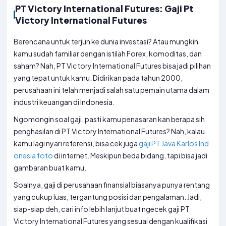
PT Victory International Futures: Gaji Pt
Victory International Futures
Berencana untuk terjun ke dunia investasi? Atau mungkin
kamu sudah familiar dengan istilah Forex, komoditas, dan
saham? Nah, PT Victory International Futures bisa jadi pilihan
yang tepat untuk kamu. Didirikan pada tahun 2000,
perusahaan ini telah menjadi salah satu pemain utama dalam
industri keuangan di Indonesia.
Ngomongin soal gaji, pasti kamu penasaran kan berapa sih
penghasilan di PT Victory International Futures? Nah, kalau
kamu lagi nyari referensi, bisa cek juga
gaji PT Java Karlos Ind
onesia foto
di internet. Meskipun beda bidang, tapi bisa jadi
gambaran buat kamu.
Soalnya, gaji di perusahaan finansial biasanya punya rentang
yang cukup luas, tergantung posisi dan pengalaman. Jadi,
siap-siap deh, cari info lebih lanjut buat ngecek gaji PT
Victory International Futures yang sesuai dengan kualifikasi