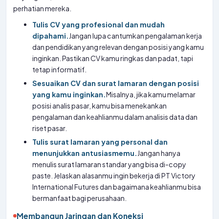
perhatian mereka.
Tulis CV yang profesional dan mudah
dipahami.
Jangan lupa cantumkan pengalaman kerja
dan pendidikan yang relevan dengan posisi yang kamu
inginkan. Pastikan CV kamu ringkas dan padat, tapi
tetap informatif.
Sesuaikan CV dan surat lamaran dengan posisi
yang kamu inginkan.
Misalnya, jika kamu melamar
posisi analis pasar, kamu bisa menekankan
pengalaman dan keahlianmu dalam analisis data dan
riset pasar.
Tulis surat lamaran yang personal dan
menunjukkan antusiasmemu.
Jangan hanya
menulis surat lamaran standar yang bisa di-copy
paste. Jelaskan alasanmu ingin bekerja di PT Victory
International Futures dan bagaimana keahlianmu bisa
bermanfaat bagi perusahaan.
Membangun Jaringan dan Koneksi