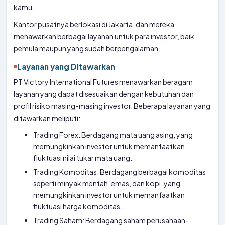
kamu.
Kantor pusatnya berlokasi di Jakarta, dan mereka
menawarkan berbagai layanan untuk para investor, baik
pemula maupun yang sudah berpengalaman.
Layanan yang Ditawarkan
PT Victory International Futures menawarkan beragam
layanan yang dapat disesuaikan dengan kebutuhan dan
profil risiko masing-masing investor. Beberapa layanan yang
ditawarkan meliputi:
Trading Forex: Berdagang mata uang asing, yang
memungkinkan investor untuk memanfaatkan
fluktuasi nilai tukar mata uang.
Trading Komoditas: Berdagang berbagai komoditas
seperti minyak mentah, emas, dan kopi, yang
memungkinkan investor untuk memanfaatkan
fluktuasi harga komoditas.
Trading Saham: Berdagang saham perusahaan-