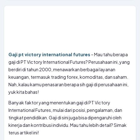
Gaji pt victory international futures
– Mau tahu berapa
gaji di PT Victory International Futures? Perusahaan ini, yang
berdiri di tahun 2000, menawarkan berbagai layanan
keuangan, termasuk trading forex, komoditas, dan saham.
Nah, kalau kamu penasaran berapa sih gaji di perusahaan ini,
yuk kita bahas!
Banyak faktor yang menentukan gaji di PT Victory
International Futures, mulai dari posisi, pengalaman, dan
tingkat pendidikan. Gaji di sini juga bisa dipengaruhi oleh
kinerja dan kontribusi individu. Mau tahu lebih detail? Simak
terus artikel ini!