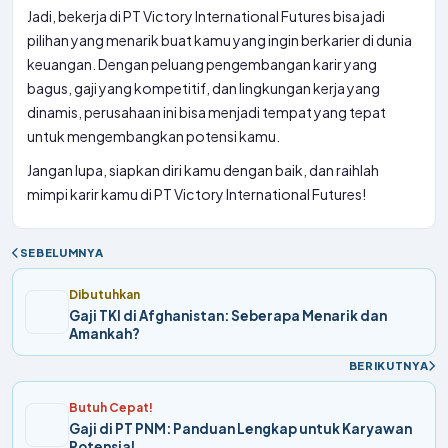
Jadi, bekerja di PT Victory International Futures bisa jadi
pilihan yang menarik buat kamu yang ingin berkarier di dunia
keuangan. Dengan peluang pengembangan karir yang
bagus, gaji yang kompetitif, dan lingkungan kerja yang
dinamis, perusahaan ini bisa menjadi tempat yang tepat
untuk mengembangkan potensi kamu.
Jangan lupa, siapkan diri kamu dengan baik, dan raihlah
mimpi karir kamu di PT Victory International Futures!
SEBELUMNYA
Dibutuhkan
Gaji TKI di Afghanistan: Seberapa Menarik dan
Amankah?
BERIKUTNYA
Butuh Cepat!
Gaji di PT PNM: Panduan Lengkap untuk Karyawan
Potensial