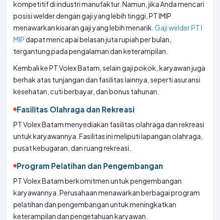
kompetitif di industri manufaktur. Namun, jika Anda mencari
posisi welder dengan gaji yang lebih tinggi, PT IMIP
menawarkan kisaran gaji yang lebih menarik.
Gaji welder PT I
MIP
dapat mencapai belasan juta rupiah per bulan,
tergantung pada pengalaman dan keterampilan.
Kembali ke PT Volex Batam, selain gaji pokok, karyawan juga
berhak atas tunjangan dan fasilitas lainnya, seperti asuransi
kesehatan, cuti berbayar, dan bonus tahunan.
Fasilitas Olahraga dan Rekreasi
PT Volex Batam menyediakan fasilitas olahraga dan rekreasi
untuk karyawannya. Fasilitas ini meliputi lapangan olahraga,
pusat kebugaran, dan ruang rekreasi.
Program Pelatihan dan Pengembangan
PT Volex Batam berkomitmen untuk pengembangan
karyawannya. Perusahaan menawarkan berbagai program
pelatihan dan pengembangan untuk meningkatkan
keterampilan dan pengetahuan karyawan.