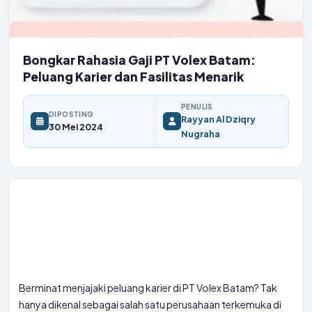
Bongkar Rahasia Gaji PT Volex Batam:
Peluang Karier dan Fasilitas Menarik
PENULIS
DIPOSTING
Rayyan Al Dziqry
30 Mei 2024
Nugraha
Berminat menjajaki peluang karier di PT Volex Batam? Tak
hanya dikenal sebagai salah satu perusahaan terkemuka di