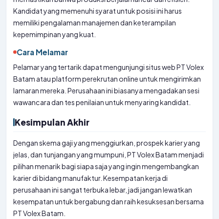
Kandidat yang memenuhi syarat untuk posisi ini harus
memiliki pengalaman manajemen dan keterampilan
kepemimpinan yang kuat.
Cara Melamar
Pelamar yang tertarik dapat mengunjungi situs web PT Volex
Batam atau platform perekrutan online untuk mengirimkan
lamaran mereka. Perusahaan ini biasanya mengadakan sesi
wawancara dan tes penilaian untuk menyaring kandidat.
Kesimpulan Akhir
Dengan skema gaji yang menggiurkan, prospek karier yang
jelas, dan tunjangan yang mumpuni, PT Volex Batam menjadi
pilihan menarik bagi siapa saja yang ingin mengembangkan
karier di bidang manufaktur. Kesempatan kerja di
perusahaan ini sangat terbuka lebar, jadi jangan lewatkan
kesempatan untuk bergabung dan raih kesuksesan bersama
PT Volex Batam.