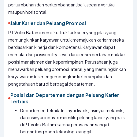
pertumbuhan dan perkembangan, baik secara vertikal
maupun horizontal.
Jalur Karier dan Peluang Promosi
PT Volex Batam memiliki struktur karier yang jelas yang
memungkinkan karyawan untuk memajukan karier mereka
berdasarkan kinerja dan kompetensi. Karyawan dapat
memulai dari posisi entry-level dan secara bertahap naik ke
posisi manajemen dan kepemimpinan. Perusahaan juga
menawarkan peluang promosi lateral, yang memungkinkan
karyawan untuk mengembangkan keterampilan dan
pengetahuan baru di berbagai departemen.
Posisi dan Departemen dengan Peluang Karier
Terbaik
Departemen Teknik: Insinyur listrik, insinyur mekanik,
dan insinyur industri memiliki peluang karier yang baik
di PT Volex Batam karena perusahaan sangat
bergantung pada teknologi canggih.