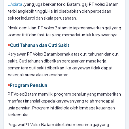
L Axiata
, yang juga berkantor di Batam, gaji PT Volex Batam
terbilang lebih tinggi. Hal ini disebabkan oleh perbedaan
sektor industri dan skala perusahaan.
Meski demikian, PT Volex Batam tetap menawarkan gaji yang
kompetitif dan fasilitas yang memadai untuk karyawannya.
Cuti Tahunan dan Cuti Sakit
Karyawan PT Volex Batam berhak atas cuti tahunan dan cuti
sakit. Cuti tahunan diberikan berdasarkan masa kerja,
sementara cuti sakit diberikan jika karyawan tidak dapat
bekerja karena alasan kesehatan.
Program Pensiun
PT Volex Batam memiliki program pensiun yang memberikan
manfaat finansial kepada karyawan yang telah mencapai
usia pensiun. Program ini dikelola oleh lembaga keuangan
terkemuka.
Pegawai PT Volex Batam diketahui menerima gaji yang