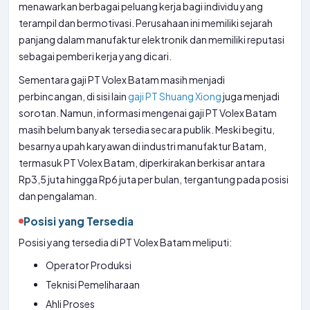
menawarkan berbagai peluang kerja bagi individu yang
terampil dan bermotivasi. Perusahaan ini memiliki sejarah
panjang dalam manufaktur elektronik dan memiliki reputasi
sebagai pemberi kerja yang dicari.
Sementara gaji PT Volex Batam masih menjadi
perbincangan, di sisi lain
gaji PT Shuang Xiong
juga menjadi
sorotan. Namun, informasi mengenai gaji PT Volex Batam
masih belum banyak tersedia secara publik. Meski begitu,
besarnya upah karyawan di industri manufaktur Batam,
termasuk PT Volex Batam, diperkirakan berkisar antara
Rp3,5 juta hingga Rp6 juta per bulan, tergantung pada posisi
dan pengalaman.
Posisi yang Tersedia
Posisi yang tersedia di PT Volex Batam meliputi:
Operator Produksi
Teknisi Pemeliharaan
Ahli Proses