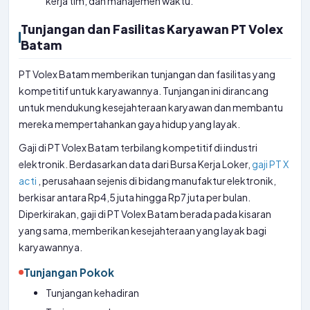
kerja tim, dan manajemen waktu.
Tunjangan dan Fasilitas Karyawan PT Volex
Batam
PT Volex Batam memberikan tunjangan dan fasilitas yang
kompetitif untuk karyawannya. Tunjangan ini dirancang
untuk mendukung kesejahteraan karyawan dan membantu
mereka mempertahankan gaya hidup yang layak.
Gaji di PT Volex Batam terbilang kompetitif di industri
elektronik. Berdasarkan data dari Bursa Kerja Loker,
gaji PT X
acti
, perusahaan sejenis di bidang manufaktur elektronik,
berkisar antara Rp4,5 juta hingga Rp7 juta per bulan.
Diperkirakan, gaji di PT Volex Batam berada pada kisaran
yang sama, memberikan kesejahteraan yang layak bagi
karyawannya.
Tunjangan Pokok
Tunjangan kehadiran