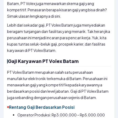
Batam, PT Volex juga menawarkan skema gaji yang
kompetitif. Penasaran berapa kisaran gaji yang bisa diraih?
Simak ulasan lengkapnya di sini.
Lebih dari sekadar gaji, PT Volex Batam juga menyediakan
beragam tunjangan dan fasilitas yang menarik. Tak heran jika
perusahaan ini menjadi incaran para pencari kerja. Yuk, kita
kupas tuntas seluk-beluk gaji, prospek karier, dan fasilitas
karyawan di PT Volex Batam.
Gaji Karyawan PT Volex Batam
PT Volex Batam merupakan salah satu perusahaan
manufaktur elektronik terkemuka di Batam. Perusahaan ini
menawarkan gaji yang kompetitif kepada karyawannya
berdasarkan posisi dan level jabatan. Gaji di PT Volex Batam
juga sebanding dengan perusahaan sejenis di Batam.
Rentang Gaji Berdasarkan Posisi
Operator Produksi: Rp3.000.000 – Rp5.000.000