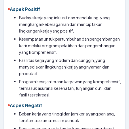
Aspek Positif
Budaya kerja yang inklusif dan mendukung, yang
menghargai keberagaman dan menciptakan
lingkungan kerja yang positif.
Kesempatan untuk pertumbuhan dan pengembangan
karir melalui program pelatihan dan pengembangan
yang komprehensif.
Fasilitas kerja yang modern dan canggih, yang
menyediakan lingkungan kerja yang nyaman dan
produktif.
Program kesejahteraan karyawan yang komprehensif,
termasuk asuransi kesehatan, tunjangan cuti, dan
fasilitas rekreasi.
Aspek Negatif
Beban kerja yang tinggi dan jam kerja yang panjang,
terutama selama musim puncak.
Persaingan yang ketat antar karyawan, yang dapat