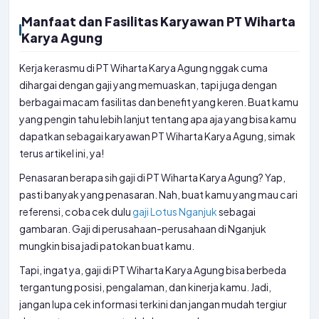
Manfaat dan Fasilitas Karyawan PT Wiharta
Karya Agung
Kerja kerasmu di PT Wiharta Karya Agung nggak cuma
dihargai dengan gaji yang memuaskan, tapi juga dengan
berbagai macam fasilitas dan benefit yang keren. Buat kamu
yang pengin tahu lebih lanjut tentang apa aja yang bisa kamu
dapatkan sebagai karyawan PT Wiharta Karya Agung, simak
terus artikel ini, ya!
Penasaran berapa sih gaji di PT Wiharta Karya Agung? Yap,
pasti banyak yang penasaran. Nah, buat kamu yang mau cari
referensi, coba cek dulu
gaji Lotus Nganjuk
sebagai
gambaran. Gaji di perusahaan-perusahaan di Nganjuk
mungkin bisa jadi patokan buat kamu.
Tapi, ingat ya, gaji di PT Wiharta Karya Agung bisa berbeda
tergantung posisi, pengalaman, dan kinerja kamu. Jadi,
jangan lupa cek informasi terkini dan jangan mudah tergiur