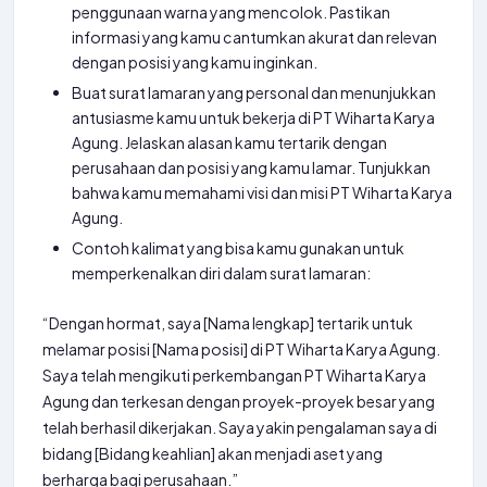
penggunaan warna yang mencolok. Pastikan
informasi yang kamu cantumkan akurat dan relevan
dengan posisi yang kamu inginkan.
Buat surat lamaran yang personal dan menunjukkan
antusiasme kamu untuk bekerja di PT Wiharta Karya
Agung. Jelaskan alasan kamu tertarik dengan
perusahaan dan posisi yang kamu lamar. Tunjukkan
bahwa kamu memahami visi dan misi PT Wiharta Karya
Agung.
Contoh kalimat yang bisa kamu gunakan untuk
memperkenalkan diri dalam surat lamaran:
“Dengan hormat, saya [Nama lengkap] tertarik untuk
melamar posisi [Nama posisi] di PT Wiharta Karya Agung.
Saya telah mengikuti perkembangan PT Wiharta Karya
Agung dan terkesan dengan proyek-proyek besar yang
telah berhasil dikerjakan. Saya yakin pengalaman saya di
bidang [Bidang keahlian] akan menjadi aset yang
berharga bagi perusahaan.”