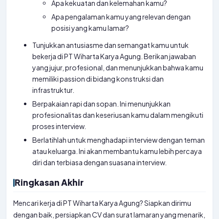
Apa kekuatan dan kelemahan kamu?
Apa pengalaman kamu yang relevan dengan
posisi yang kamu lamar?
Tunjukkan antusiasme dan semangat kamu untuk
bekerja di PT Wiharta Karya Agung. Berikan jawaban
yang jujur, profesional, dan menunjukkan bahwa kamu
memiliki passion di bidang konstruksi dan
infrastruktur.
Berpakaian rapi dan sopan. Ini menunjukkan
profesionalitas dan keseriusan kamu dalam mengikuti
proses interview.
Berlatihlah untuk menghadapi interview dengan teman
atau keluarga. Ini akan membantu kamu lebih percaya
diri dan terbiasa dengan suasana interview.
Ringkasan Akhir
Mencari kerja di PT Wiharta Karya Agung? Siapkan dirimu
dengan baik, persiapkan CV dan surat lamaran yang menarik,