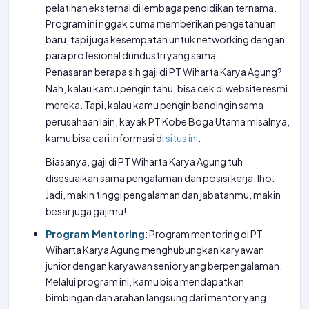
pelatihan eksternal di lembaga pendidikan ternama.
Program ini nggak cuma memberikan pengetahuan
baru, tapi juga kesempatan untuk networking dengan
para profesional di industri yang sama.
Penasaran berapa sih gaji di PT Wiharta Karya Agung?
Nah, kalau kamu pengin tahu, bisa cek di website resmi
mereka. Tapi, kalau kamu pengin bandingin sama
perusahaan lain, kayak PT Kobe Boga Utama misalnya,
kamu bisa cari informasi di
situs ini
.
Biasanya, gaji di PT Wiharta Karya Agung tuh
disesuaikan sama pengalaman dan posisi kerja, lho.
Jadi, makin tinggi pengalaman dan jabatanmu, makin
besar juga gajimu!
Program Mentoring
: Program mentoring di PT
Wiharta Karya Agung menghubungkan karyawan
junior dengan karyawan senior yang berpengalaman.
Melalui program ini, kamu bisa mendapatkan
bimbingan dan arahan langsung dari mentor yang