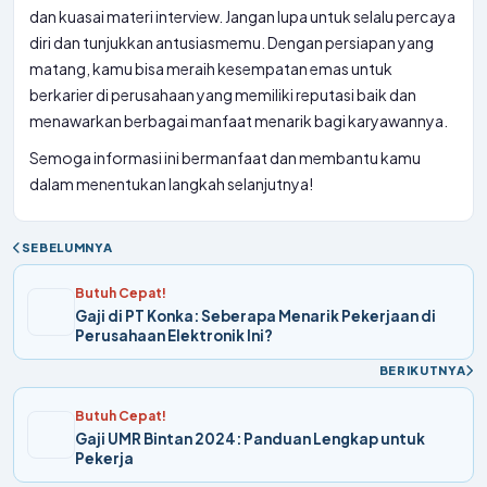
dan kuasai materi interview. Jangan lupa untuk selalu percaya
diri dan tunjukkan antusiasmemu. Dengan persiapan yang
matang, kamu bisa meraih kesempatan emas untuk
berkarier di perusahaan yang memiliki reputasi baik dan
menawarkan berbagai manfaat menarik bagi karyawannya.
Semoga informasi ini bermanfaat dan membantu kamu
dalam menentukan langkah selanjutnya!
SEBELUMNYA
Butuh Cepat!
Gaji di PT Konka: Seberapa Menarik Pekerjaan di
Perusahaan Elektronik Ini?
BERIKUTNYA
Butuh Cepat!
Gaji UMR Bintan 2024: Panduan Lengkap untuk
Pekerja