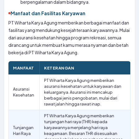
berpengalaman dalam bidangnya.
Manfaat dan Fasilitas Karyawan
PT Wiharta Karya Agung memberikan berbagai manfaat dan
fasilitas yang mendukung kesejahteraan karyawannya. Mulai
dari asuransi kesehatan hingga program rekreasi, semua
dirancang untuk membuat kamu merasa nyaman dan betah
bekerja di PT Wiharta Karya Agung.
MANFAAT
KETERANGAN
PT Wiharta Karya Agung memberikan
asuransi kesehatan untuk karyawan dan
Asuransi
keluarganya. Asuransi ini mencakup
Kesehatan
berbagai jenis pengobatan, mulai dari
rawat jalan hingga rawat inap.
PT Wiharta Karya Agung memberikan
tunjangan hari raya (THR) kepada
Tunjangan
karyawannya menjelang hari raya
Hari Raya
keagamaan. Besaran THR disesuaikan