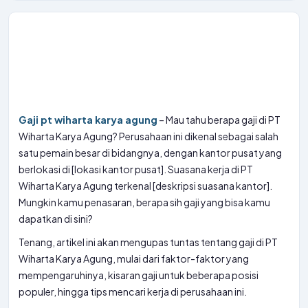
Gaji pt wiharta karya agung
– Mau tahu berapa gaji di PT
Wiharta Karya Agung? Perusahaan ini dikenal sebagai salah
satu pemain besar di bidangnya, dengan kantor pusat yang
berlokasi di [lokasi kantor pusat]. Suasana kerja di PT
Wiharta Karya Agung terkenal [deskripsi suasana kantor].
Mungkin kamu penasaran, berapa sih gaji yang bisa kamu
dapatkan di sini?
Tenang, artikel ini akan mengupas tuntas tentang gaji di PT
Wiharta Karya Agung, mulai dari faktor-faktor yang
mempengaruhinya, kisaran gaji untuk beberapa posisi
populer, hingga tips mencari kerja di perusahaan ini.