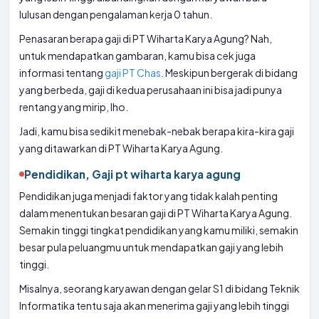
lulusan dengan pengalaman kerja 0 tahun.
Penasaran berapa gaji di PT Wiharta Karya Agung? Nah,
untuk mendapatkan gambaran, kamu bisa cek juga
informasi tentang
gaji PT Chas
. Meskipun bergerak di bidang
yang berbeda, gaji di kedua perusahaan ini bisa jadi punya
rentang yang mirip, lho.
Jadi, kamu bisa sedikit menebak-nebak berapa kira-kira gaji
yang ditawarkan di PT Wiharta Karya Agung.
Pendidikan, Gaji pt wiharta karya agung
Pendidikan juga menjadi faktor yang tidak kalah penting
dalam menentukan besaran gaji di PT Wiharta Karya Agung.
Semakin tinggi tingkat pendidikan yang kamu miliki, semakin
besar pula peluangmu untuk mendapatkan gaji yang lebih
tinggi.
Misalnya, seorang karyawan dengan gelar S1 di bidang Teknik
Informatika tentu saja akan menerima gaji yang lebih tinggi