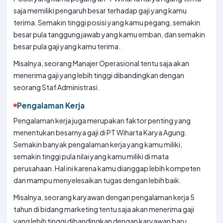
saja memiliki pengaruh besar terhadap gaji yang kamu
terima. Semakin tinggi posisi yang kamu pegang, semakin
besar pula tanggung jawab yang kamu emban, dan semakin
besar pula gaji yang kamu terima.
Misalnya, seorang Manajer Operasional tentu saja akan
menerima gaji yang lebih tinggi dibandingkan dengan
seorang Staf Administrasi.
Pengalaman Kerja
Pengalaman kerja juga merupakan faktor penting yang
menentukan besarnya gaji di PT Wiharta Karya Agung.
Semakin banyak pengalaman kerja yang kamu miliki,
semakin tinggi pula nilai yang kamu miliki di mata
perusahaan. Hal ini karena kamu dianggap lebih kompeten
dan mampu menyelesaikan tugas dengan lebih baik.
Misalnya, seorang karyawan dengan pengalaman kerja 5
tahun di bidang marketing tentu saja akan menerima gaji
yang lebih tinggi dibandingkan dengan karyawan baru