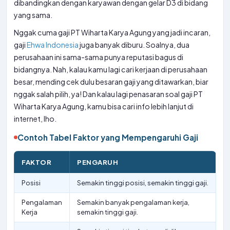
dibandingkan dengan karyawan dengan gelar D3 di bidang
yang sama.
Nggak cuma gaji PT Wiharta Karya Agung yang jadi incaran,
gaji
Ehwa Indonesia
juga banyak diburu. Soalnya, dua
perusahaan ini sama-sama punya reputasi bagus di
bidangnya. Nah, kalau kamu lagi cari kerjaan di perusahaan
besar, mending cek dulu besaran gaji yang ditawarkan, biar
nggak salah pilih, ya! Dan kalau lagi penasaran soal gaji PT
Wiharta Karya Agung, kamu bisa cari info lebih lanjut di
internet, lho.
Contoh Tabel Faktor yang Mempengaruhi Gaji
FAKTOR
PENGARUH
Posisi
Semakin tinggi posisi, semakin tinggi gaji.
Pengalaman
Semakin banyak pengalaman kerja,
Kerja
semakin tinggi gaji.