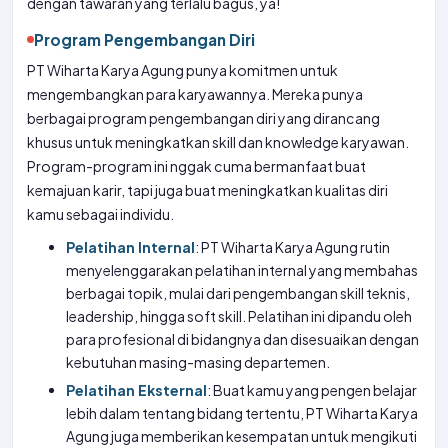
dengan tawaran yang terlalu bagus, ya!
Program Pengembangan Diri
PT Wiharta Karya Agung punya komitmen untuk
mengembangkan para karyawannya. Mereka punya
berbagai program pengembangan diri yang dirancang
khusus untuk meningkatkan skill dan knowledge karyawan.
Program-program ini nggak cuma bermanfaat buat
kemajuan karir, tapi juga buat meningkatkan kualitas diri
kamu sebagai individu.
Pelatihan Internal
: PT Wiharta Karya Agung rutin
menyelenggarakan pelatihan internal yang membahas
berbagai topik, mulai dari pengembangan skill teknis,
leadership, hingga soft skill. Pelatihan ini dipandu oleh
para profesional di bidangnya dan disesuaikan dengan
kebutuhan masing-masing departemen.
Pelatihan Eksternal
: Buat kamu yang pengen belajar
lebih dalam tentang bidang tertentu, PT Wiharta Karya
Agung juga memberikan kesempatan untuk mengikuti