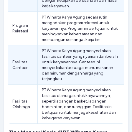
dengan kebijakan perusahaan dan masa
kerja karyawan.
PT Wiharta Karya Agung secara rutin
mengadakan program rekreasi untuk
Program
karyawannya. Program ini bertujuan untuk
Rekreasi
meningkatkan kebersamaan dan
membangun semangat kerja tim.
PT Wiharta Karya Agung menyediakan
fasilitas canteen yang nyaman dan bersih
Fasilitas
untuk karyawannya. Canteen ini
Canteen
menyediakan berbagai menu makanan
dan minuman dengan harga yang
terjangkau.
PT Wiharta Karya Agung menyediakan
fasilitas olahraga untuk karyawannya,
Fasilitas
seperti lapangan basket, lapangan
Olahraga
badminton, dan ruang gym. Fasilitas ini
bertujuan untuk menjaga kesehatan dan
kebugaran karyawan.