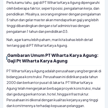
Perlu kamu tahu, gaji di PT Wiharta Karya Agung dipengaruhi
oleh beberapa faktor, seperti posisi, pengalaman kerja, dan
pendidikan. Misalnya, seorang engineer dengan pengalaman
5 tahun dan gelar master akan mendapatkan gaji yang lebih
tinggi dibandingkan dengan staf administrasi dengan
pengalaman 1 tahun dan pendidikan D3.
Nah, agar kamu lebih paham, mari kita bahas lebih detail
tentang gaji di PT Wiharta Karya Agung.
Gambaran Umum PT Wiharta Karya Agung:
Gaji Pt Wiharta Karya Agung
PT Wiharta Karya Agung adalah perusahaan yang bergerak di
bidang jasa konstruksi. Perusahaan ini didirikan pada tahun
2000 dan berkantor pusat di Jakarta. PT Wiharta Karya
Agung telah mengerjakan berbagai proyek konstruksi, mulai
dari gedung perkantoran, hotel, hingga infrastruktur.
Perusahaan ini dikenal dengan kualitas kerjanya yang tinggi
dan komitmennya terhadap kepuasan pelanggan.