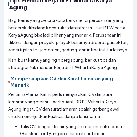
Tips Mencari Kerja di PT Wiharta Karya
Agung
Bagi kamu yang bercita-cita berkarier di perusahaan yang
bergerak di bidang konstruksi dan infrastruktur, PT Wiharta
Karya Agung bisa jadi pilihan yang menarik. Perusahaan ini
dikenal dengan proyek-proyek besarnya di berbagai sektor,
seperti jalan tol, jembatan, gedung, dan infrastruktur lainnya.
Nah, buat kamu yang ingin bergabung, berikut tips dan
strategi untuk mencari kerja di PT Wiharta Karya Agung.
Mempersiapkan CV dan Surat Lamaran yang
Menarik
Pertama-tama, kamu perlu menyiapkan CV dan surat
lamaran yang menarik perhatian HRD PT Wiharta Karya
Agung. Ingat, CV dan surat lamaran adalah gerbang awal
untuk menunjukkan kualitas dan potensi kamu.
Tulis CV dengan desain yang rapi dan mudah dibaca.
Gunakan font yang profesional dan hindari