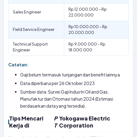
Rp 12.000.000 – Rp
Sales Engineer
22.000.000
Rp 10.000.000 – Rp
Field Service Engineer
20.000.000
Technical Support
Rp 9.000.000 – Rp
Engineer
18.000.000
Catatan:
Gaji belum termasuk tunjangan dan benefit lainnya
Data diperbarui per 26 Oktober 2023
Sumber data: Survei Gaji Industri Oil and Gas,
Manufaktur dan Otomasi tahun 2024 (Estimasi
berdasarkan data yang tersedia).
Tips Mencari
P
Yokogawa Electric
Kerja di
T
Corporation