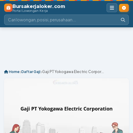
Bursakerjaloker.com
Portal Lowongan Kerja
Home
Daftar Gaji
Gaji PT Yokogawa Electric Corpor...