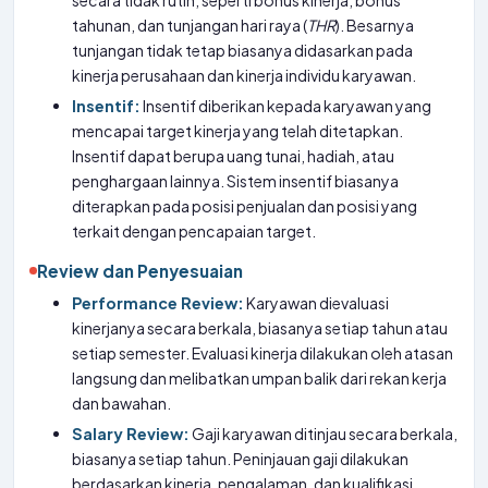
secara tidak rutin, seperti bonus kinerja, bonus
tahunan, dan tunjangan hari raya (
THR
). Besarnya
tunjangan tidak tetap biasanya didasarkan pada
kinerja perusahaan dan kinerja individu karyawan.
Insentif:
Insentif diberikan kepada karyawan yang
mencapai target kinerja yang telah ditetapkan.
Insentif dapat berupa uang tunai, hadiah, atau
penghargaan lainnya. Sistem insentif biasanya
diterapkan pada posisi penjualan dan posisi yang
terkait dengan pencapaian target.
Review dan Penyesuaian
Performance Review:
Karyawan dievaluasi
kinerjanya secara berkala, biasanya setiap tahun atau
setiap semester. Evaluasi kinerja dilakukan oleh atasan
langsung dan melibatkan umpan balik dari rekan kerja
dan bawahan.
Salary Review:
Gaji karyawan ditinjau secara berkala,
biasanya setiap tahun. Peninjauan gaji dilakukan
berdasarkan kinerja, pengalaman, dan kualifikasi