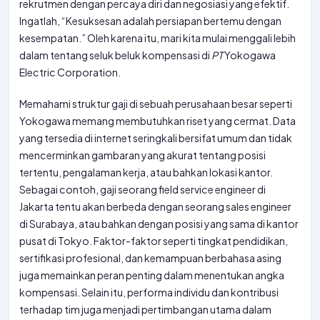
rekrutmen dengan percaya diri dan negosiasi yang efektif.
Ingatlah, “Kesuksesan adalah persiapan bertemu dengan
kesempatan.” Oleh karena itu, mari kita mulai menggali lebih
dalam tentang seluk beluk kompensasi di
PT
Yokogawa
Electric Corporation.
Memahami struktur gaji di sebuah perusahaan besar seperti
Yokogawa memang membutuhkan riset yang cermat. Data
yang tersedia di internet seringkali bersifat umum dan tidak
mencerminkan gambaran yang akurat tentang posisi
tertentu, pengalaman kerja, atau bahkan lokasi kantor.
Sebagai contoh, gaji seorang field service engineer di
Jakarta tentu akan berbeda dengan seorang sales engineer
di Surabaya, atau bahkan dengan posisi yang sama di kantor
pusat di Tokyo. Faktor-faktor seperti tingkat pendidikan,
sertifikasi profesional, dan kemampuan berbahasa asing
juga memainkan peran penting dalam menentukan angka
kompensasi. Selain itu, performa individu dan kontribusi
terhadap tim juga menjadi pertimbangan utama dalam