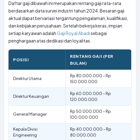
Daftar gaji dibawah ini merupakan rentang gaji rata-rata
berdasarkan data survei industri tahun 2024. Besaran gaji
aktual dapat bervariasi tergantung pengalaman, kualifikasi,
dan kebijakan perusahaan. Setelah bekerja keras, impian
setiap karyawan adalah
Gaji Royal Abadi
sebagai
penghargaan atas dedikasi dan loyalitas.
RENTANG GAJI (PER
POSISI
BULAN)
Rp 80.000.000 – Rp
Direktur Utama
150.000.000
Rp 60.000.000 – Rp
Direktur Keuangan
120.000.000
Rp 50.000.000 – Rp
General Manager
100.000.000
Kepala Divisi
Rp 40.000.000 – Rp
Engineering
80.000.000