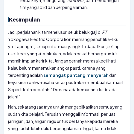
terbaiknya, mengurangi
turnover
, dan membangun
tim yang solid dan berpengalaman.
Kesimpulan
Jadi, perjalanan kita menelusuri seluk beluk gaji di
PT
Yokogawa Electric Corporation memang penuh lika-liku,
ya. Tapi ingat, setiap informasi yang kita dapatkan, setiap
riset kecil yang kita lakukan, adalah bekal berharga untuk
meraih impian karir kita. Jangan pernah merasa kecil hati
kalau belum menemukan angka pasti, karena yang
terpenting adalah
semangat pantang menyerah
dan
keyakinan bahwa usaha keras pasti akan membuahkan hasil.
Seperti kata pepatah, “Di mana ada kemauan, di situ ada
jalan!”
Nah, sekarang saatnya untuk mengaplikasikan semua yang
sudah kita pelajari. Teruslah menggali informasi, perluas
jaringan, dan jangan ragu untuk bertanya kepada mereka
yang sudah lebih dulu berpengalaman. Ingat, kamu tidak