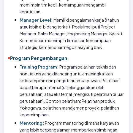
memimpin tim kecil, kemampuan mengambil
keputusan.
Manager Level:
Memiliki pengalaman kerja 8 tahun
atau lebih di bidang terkait. Posisi meliputi Project
Manager, Sales Manager, Engineering Manager. Syarat:
Kemampuan memimpin tim besar, kemampuan
strategis, kemampuan negosiasi yang baik.
Program Pengembangan
Training Program:
Program pelatihan teknis dan
non-teknis yang dirancang untuk meningkatkan
keterampilan dan pengetahuan karyawan. Pelatihan
dapat berupa internal (diselenggarakan oleh
perusahaan) atau eksternal (mengikuti pelatihan di luar
perusahaan). Contoh pelatihan: Pelatihan produk
Yokogawa, pelatihan manajemen proyek, pelatihan
kepemimpinan.
Mentoring:
Program mentoring di mana karyawan
yang lebih berpengalaman memberikan bimbingan