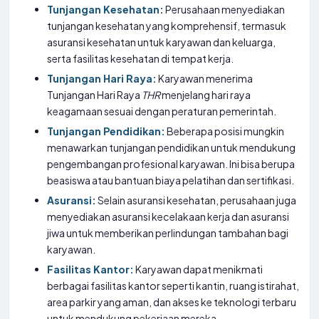
Tunjangan Kesehatan:
Perusahaan menyediakan
tunjangan kesehatan yang komprehensif, termasuk
asuransi kesehatan untuk karyawan dan keluarga,
serta fasilitas kesehatan di tempat kerja.
Tunjangan Hari Raya:
Karyawan menerima
Tunjangan Hari Raya
THR
menjelang hari raya
keagamaan sesuai dengan peraturan pemerintah.
Tunjangan Pendidikan:
Beberapa posisi mungkin
menawarkan tunjangan pendidikan untuk mendukung
pengembangan profesional karyawan. Ini bisa berupa
beasiswa atau bantuan biaya pelatihan dan sertifikasi.
Asuransi:
Selain asuransi kesehatan, perusahaan juga
menyediakan asuransi kecelakaan kerja dan asuransi
jiwa untuk memberikan perlindungan tambahan bagi
karyawan.
Fasilitas Kantor:
Karyawan dapat menikmati
berbagai fasilitas kantor seperti kantin, ruang istirahat,
area parkir yang aman, dan akses ke teknologi terbaru
untuk mendukung pekerjaan mereka.