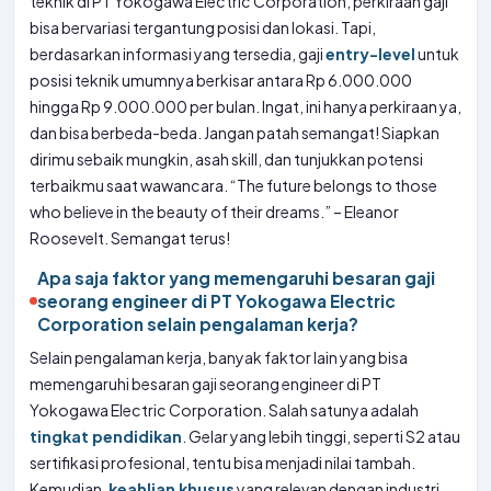
teknik di PT Yokogawa Electric Corporation, perkiraan gaji
bisa bervariasi tergantung posisi dan lokasi. Tapi,
berdasarkan informasi yang tersedia, gaji
entry-level
untuk
posisi teknik umumnya berkisar antara Rp 6.000.000
hingga Rp 9.000.000 per bulan. Ingat, ini hanya perkiraan ya,
dan bisa berbeda-beda. Jangan patah semangat! Siapkan
dirimu sebaik mungkin, asah skill, dan tunjukkan potensi
terbaikmu saat wawancara. “The future belongs to those
who believe in the beauty of their dreams.” – Eleanor
Roosevelt. Semangat terus!
Apa saja faktor yang memengaruhi besaran gaji
seorang engineer di PT Yokogawa Electric
Corporation selain pengalaman kerja?
Selain pengalaman kerja, banyak faktor lain yang bisa
memengaruhi besaran gaji seorang engineer di PT
Yokogawa Electric Corporation. Salah satunya adalah
tingkat pendidikan
. Gelar yang lebih tinggi, seperti S2 atau
sertifikasi profesional, tentu bisa menjadi nilai tambah.
Kemudian,
keahlian khusus
yang relevan dengan industri,