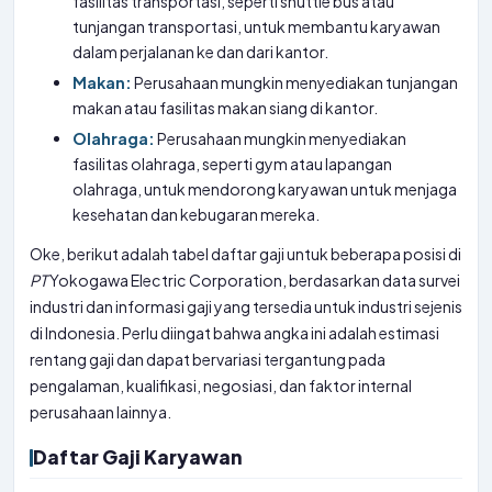
fasilitas transportasi, seperti shuttle bus atau
tunjangan transportasi, untuk membantu karyawan
dalam perjalanan ke dan dari kantor.
Makan:
Perusahaan mungkin menyediakan tunjangan
makan atau fasilitas makan siang di kantor.
Olahraga:
Perusahaan mungkin menyediakan
fasilitas olahraga, seperti gym atau lapangan
olahraga, untuk mendorong karyawan untuk menjaga
kesehatan dan kebugaran mereka.
Oke, berikut adalah tabel daftar gaji untuk beberapa posisi di
PT
Yokogawa Electric Corporation, berdasarkan data survei
industri dan informasi gaji yang tersedia untuk industri sejenis
di Indonesia. Perlu diingat bahwa angka ini adalah estimasi
rentang gaji dan dapat bervariasi tergantung pada
pengalaman, kualifikasi, negosiasi, dan faktor internal
perusahaan lainnya.
Daftar Gaji Karyawan