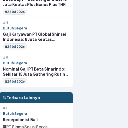
Juta Keatas Plus Bonus Plus THR
24 Jul 2026
#4
Butuh Segera
Gaji Karyawan PT Global Shinsei
Indonesia: 8 Juta Keatas
Tunjangan Komplit Uang
24 Jul 2026
Transport
#5
Butuh Segera
Nominal Gaji PT Beta Sinarindo:
Sekitar 15 Juta Gathering Rutin
Insentif Rutin
24 Jul 2026
Terbaru Lainnya
#1
Butuh Segera
Recepcionist Bali
PT Sigma Solusi Servis