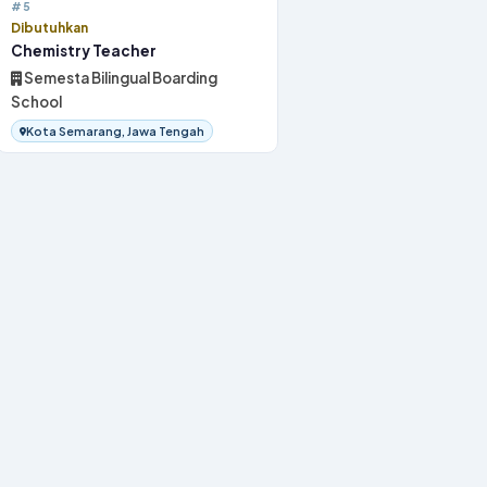
#5
Dibutuhkan
Chemistry Teacher
Semesta Bilingual Boarding
School
Kota Semarang, Jawa Tengah