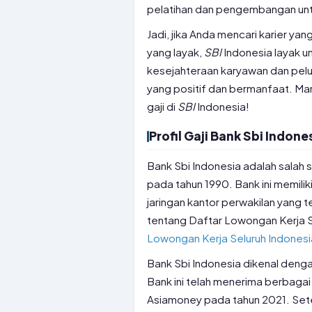
pelatihan dan pengembangan un
Jadi, jika Anda mencari karier y
yang layak,
SBI
Indonesia layak 
kesejahteraan karyawan dan pelu
yang positif dan bermanfaat. Mari
gaji di
SBI
Indonesia!
Profil Gaji Bank Sbi Indone
Bank Sbi Indonesia adalah salah 
pada tahun 1990. Bank ini memilik
jaringan kantor perwakilan yang t
tentang Daftar Lowongan Kerja S
Lowongan Kerja Seluruh Indonesi
Bank Sbi Indonesia dikenal denga
Bank ini telah menerima berbagai
Asiamoney pada tahun 2021. Set