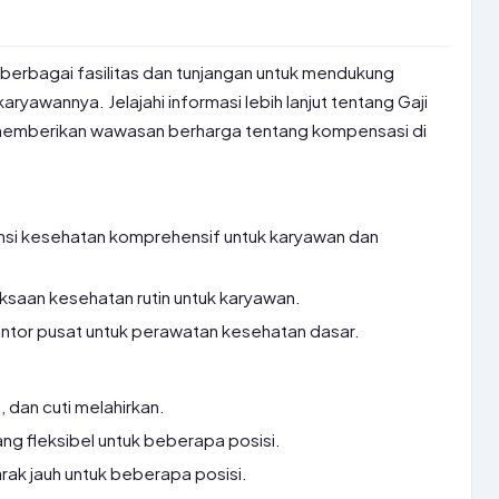
berbagai fasilitas dan tunjangan untuk mendukung
aryawannya. Jelajahi informasi lebih lanjut tentang Gaji
memberikan wawasan berharga tentang kompensasi di
nsi kesehatan komprehensif untuk karyawan dan
saan kesehatan rutin untuk karyawan.
kantor pusat untuk perawatan kesehatan dasar.
t, dan cuti melahirkan.
ang fleksibel untuk beberapa posisi.
arak jauh untuk beberapa posisi.