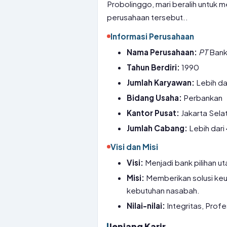
Probolinggo, mari beralih untuk 
perusahaan tersebut..
Informasi Perusahaan
Nama Perusahaan:
PT
Bank
Tahun Berdiri:
1990
Jumlah Karyawan:
Lebih da
Bidang Usaha:
Perbankan
Kantor Pusat:
Jakarta Sela
Jumlah Cabang:
Lebih dari
Visi dan Misi
Visi:
Menjadi bank pilihan 
Misi:
Memberikan solusi keu
kebutuhan nasabah.
Nilai-nilai:
Integritas, Prof
Jenjang Karir