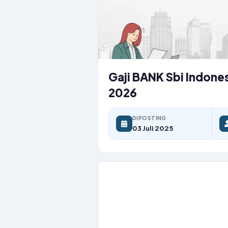
Gaji BANK Sbi Indones
2026
DIPOSTING
03 Juli 2025