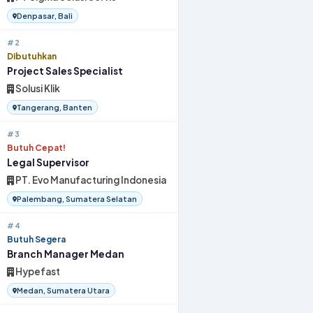
Denpasar, Bali
#2
Dibutuhkan
Project Sales Specialist
Solusi Klik
Tangerang, Banten
#3
Butuh Cepat!
Legal Supervisor
PT. Evo Manufacturing Indonesia
Palembang, Sumatera Selatan
#4
Butuh Segera
Branch Manager Medan
Hypefast
Medan, Sumatera Utara