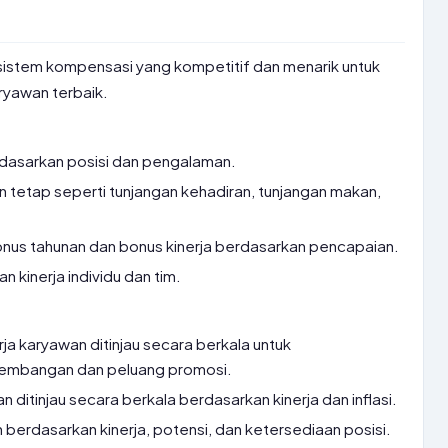
istem kompensasi yang kompetitif dan menarik untuk
yawan terbaik.
dasarkan posisi dan pengalaman.
 tetap seperti tunjangan kehadiran, tunjangan makan,
nus tahunan dan bonus kinerja berdasarkan pencapaian.
n kinerja individu dan tim.
rja karyawan ditinjau secara berkala untuk
gembangan dan peluang promosi.
n ditinjau secara berkala berdasarkan kinerja dan inflasi.
 berdasarkan kinerja, potensi, dan ketersediaan posisi.