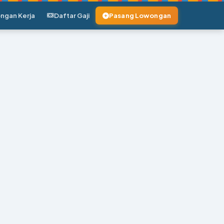
ngan Kerja
Daftar Gaji
Pasang Lowongan