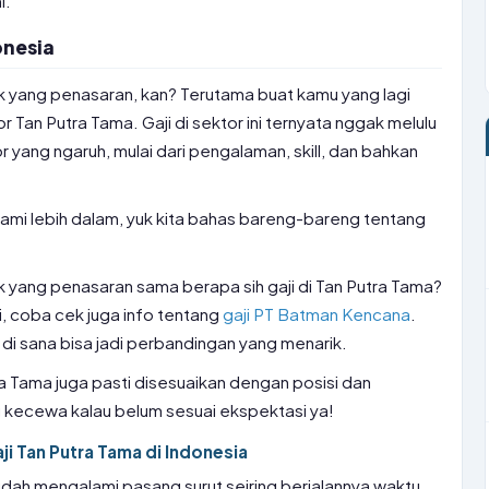
i.
onesia
k yang penasaran, kan? Terutama buat kamu yang lagi
tor Tan Putra Tama. Gaji di sektor ini ternyata nggak melulu
r yang ngaruh, mulai dari pengalaman, skill, dan bahkan
mi lebih dalam, yuk kita bahas bareng-bareng tentang
k yang penasaran sama berapa sih gaji di Tan Putra Tama?
si, coba cek juga info tentang
gaji PT Batman Kencana
.
i di sana bisa jadi perbandingan yang menarik.
tra Tama juga pasti disesuaikan dengan posisi dan
g kecewa kalau belum sesuai ekspektasi ya!
i Tan Putra Tama di Indonesia
 udah mengalami pasang surut seiring berjalannya waktu.