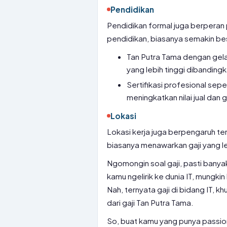
Pendidikan
Pendidikan formal juga berperan 
pendidikan, biasanya semakin bes
Tan Putra Tama dengan gelar
yang lebih tinggi dibanding
Sertifikasi profesional sep
meningkatkan nilai jual dan g
Lokasi
Lokasi kerja juga berpengaruh te
biasanya menawarkan gaji yang le
Ngomongin soal gaji, pasti banya
kamu ngelirik ke dunia IT, mungk
Nah, ternyata gaji di bidang IT, k
dari gaji Tan Putra Tama.
So, buat kamu yang punya passion d