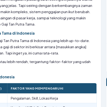
 yang jelas. Tapi seiring dengan berkembangnya zaman
 makin kompleks, sistem penggajian pun ikut berubah.
saingan di pasar kerja, sampai teknologi yang makin
 Gaji Tan Putra Tama.
ra Tama di Indonesia
ji Tan Putra Tama di Indonesia yang lebih up-to-date.
a gaji di sektor ini berkisar antara [masukkan angka]
. Tapi inget ya, ini cuma rata-rata.
 atau lebih rendah, tergantung faktor-faktor yang udah
ndonesia
P)
FAKTOR YANG MEMPENGARUHI
Pengalaman, Skill, Lokasi Kerja