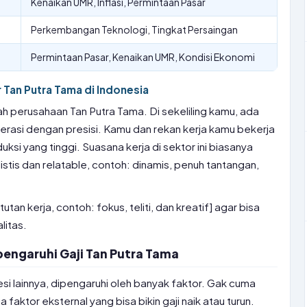
Kenaikan UMR, Inflasi, Permintaan Pasar
Perkembangan Teknologi, Tingkat Persaingan
Permintaan Pasar, Kenaikan UMR, Kondisi Ekonomi
or Tan Putra Tama di Indonesia
ah perusahaan Tan Putra Tama. Di sekeliling kamu, ada
rasi dengan presisi. Kamu dan rekan kerja kamu bekerja
si yang tinggi. Suasana kerja di sektor ini biasanya
listis dan relatable, contoh: dinamis, penuh tantangan,
utan kerja, contoh: fokus, teliti, dan kreatif] agar bisa
litas.
ngaruhi Gaji Tan Putra Tama
esi lainnya, dipengaruhi oleh banyak faktor. Gak cuma
faktor eksternal yang bisa bikin gaji naik atau turun.