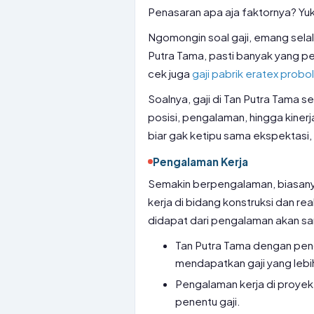
Penasaran apa aja faktornya? Yuk
Ngomongin soal gaji, emang selalu
Putra Tama, pasti banyak yang pe
cek juga
gaji pabrik eratex probo
Soalnya, gaji di Tan Putra Tama se
posisi, pengalaman, hingga kinerja.
biar gak ketipu sama ekspektasi,
Pengalaman Kerja
Semakin berpengalaman, biasanya
kerja di bidang konstruksi dan re
didapat dari pengalaman akan sa
Tan Putra Tama dengan peng
mendapatkan gaji yang lebih
Pengalaman kerja di proyek
penentu gaji.