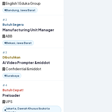
English 1 Eduka Group
Bandung, Jawa Barat
#2
Butuh Segera
Manufacturing Unit Manager
ABB
Bekasi, Jawa Barat
#3
Dibutuhkan
Ai Video Prompter &middot
Confidential &middot
Surabaya
#4
Butuh Cepat!
Preloader
UPS
Jakarta, Daerah Khusus Ibukota