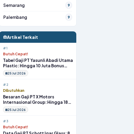
Semarang
9
Palembang
9
Artikel Terkait
#1
Butuh Cepat!
Tabel Gaji PT Yasunli Abadi Utama
Plastic: Hingga 10 Juta Bonus
Melimpah Lengkap Tunjangan
25 Jul 2026
#2
Dibutuhkan
Besaran Gaji PT X Motors
Internasional Group: Hingga 18
Juta Gym Membership Makan
25 Jul 2026
Siang
#3
Butuh Cepat!
Data Gaji PT Schott Igar Glass: 8