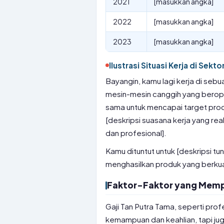
2021
[masukkan angka]
2022
[masukkan angka]
2023
[masukkan angka]
Ilustrasi Situasi Kerja di Sekt
Bayangin, kamu lagi kerja di sebu
mesin-mesin canggih yang berope
sama untuk mencapai target produk
[deskripsi suasana kerja yang rea
dan profesional].
Kamu dituntut untuk [deskripsi tunt
menghasilkan produk yang berkua
Faktor-Faktor yang Mempe
Gaji Tan Putra Tama, seperti prof
kemampuan dan keahlian, tapi juga 