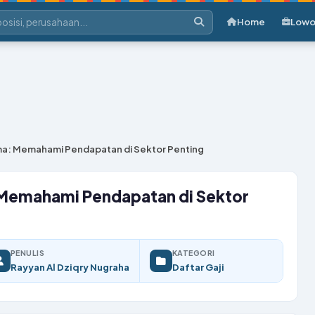
Home
Lowo
ama: Memahami Pendapatan di Sektor Penting
: Memahami Pendapatan di Sektor
PENULIS
KATEGORI
Rayyan Al Dziqry Nugraha
Daftar Gaji