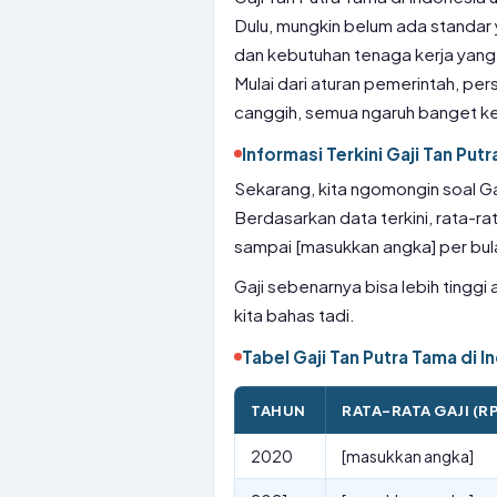
Dulu, mungkin belum ada standar
dan kebutuhan tenaga kerja yang
Mulai dari aturan pemerintah, per
canggih, semua ngaruh banget ke
Informasi Terkini Gaji Tan Put
Sekarang, kita ngomongin soal Ga
Berdasarkan data terkini, rata-rat
sampai [masukkan angka] per bulan
Gaji sebenarnya bisa lebih tinggi
kita bahas tadi.
Tabel Gaji Tan Putra Tama di I
TAHUN
RATA-RATA GAJI (R
2020
[masukkan angka]