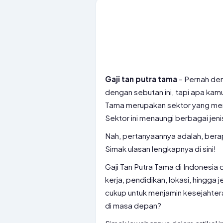
Gaji tan putra tama
– Pernah den
dengan sebutan ini, tapi apa kamu
Tama merupakan sektor yang me
Sektor ini menaungi berbagai jeni
Nah, pertanyaannya adalah, berap
Simak ulasan lengkapnya di sini!
Gaji Tan Putra Tama di Indonesia 
kerja, pendidikan, lokasi, hingga 
cukup untuk menjamin kesejahtera
di masa depan?