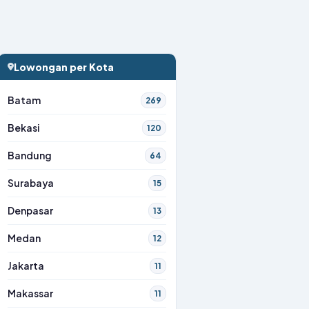
Lowongan per Kota
Batam
269
Bekasi
120
Bandung
64
Surabaya
15
Denpasar
13
Medan
12
Jakarta
11
Makassar
11