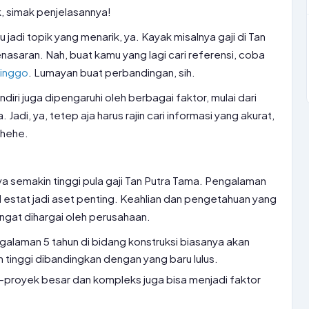
, simak penjelasannya!
 jadi topik yang menarik, ya. Kayak misalnya gaji di Tan
nasaran. Nah, buat kamu yang lagi cari referensi, coba
linggo
. Lumayan buat perbandingan, sih.
ndiri juga dipengaruhi oleh berbagai faktor, mulai dari
 Jadi, ya, tetep aja harus rajin cari informasi yang akurat,
 hehe.
 semakin tinggi pula gaji Tan Putra Tama. Pengalaman
al estat jadi aset penting. Keahlian dan pengetahuan yang
ngat dihargai oleh perusahaan.
alaman 5 tahun di bidang konstruksi biasanya akan
 tinggi dibandingkan dengan yang baru lulus.
-proyek besar dan kompleks juga bisa menjadi faktor