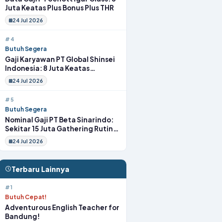
Juta Keatas Plus Bonus Plus THR
24 Jul 2026
#4
Butuh Segera
Gaji Karyawan PT Global Shinsei
Indonesia: 8 Juta Keatas
Tunjangan Komplit Uang
24 Jul 2026
Transport
#5
Butuh Segera
Nominal Gaji PT Beta Sinarindo:
Sekitar 15 Juta Gathering Rutin
Insentif Rutin
24 Jul 2026
Terbaru Lainnya
#1
Butuh Cepat!
Adventurous English Teacher for
Bandung!