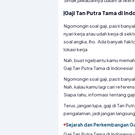
Simak jawabannya dalam artikel in
Gaji Tan Putra Tama di Ind
Ngomongin soal gaji, pasti banya
nyari kerja atau udah kerja di sek
soal angka, lho. Ada banyak fakto
lokasi kerja.
Nah, buat ngebantu kamu memaha
Gaji Tan Putra Tama di Indonesia!
Ngomongin soal gaji, pasti banya
Nah, kalau kamu lagi cari referen
Siapa tahu, informasi tentang gaj
Terus, jangan lupa, gaji di Tan Pu
pengalaman, jadi jangan langsun
Sejarah dan Perkembangan Gaj
Gaji Tan Putra Tama di Indonesia