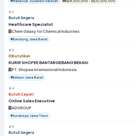
Makassar, Sulawesi Selatan
Rp8,500,000 - Rp10,500,000
#2
Butuh Segera
Healthcare Specialist
Chem Galaxy for Chemical Industries
Bandung, Jawa Barat
#3
Dibutuhkan
KURIR SHOPEE BANTARGEBANG BEKASI
PT. Shopee Internasional Indonesia
Bekasi, Jawa Barat
#4
Butuh Cepat!
Online Sales Executive
ADGROUP
Surabaya, Jawa Timur
#5
Butuh Segera