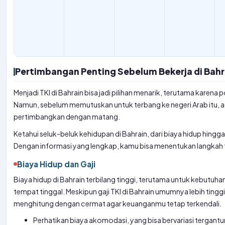
Pertimbangan Penting Sebelum Bekerja di Bahr
Menjadi TKI di Bahrain bisa jadi pilihan menarik, terutama karena
Namun, sebelum memutuskan untuk terbang ke negeri Arab itu, a
pertimbangkan dengan matang.
Ketahui seluk-beluk kehidupan di Bahrain, dari biaya hidup hing
Dengan informasi yang lengkap, kamu bisa menentukan langkah
Biaya Hidup dan Gaji
Biaya hidup di Bahrain terbilang tinggi, terutama untuk kebutuh
tempat tinggal. Meskipun gaji TKI di Bahrain umumnya lebih tinggi
menghitung dengan cermat agar keuanganmu tetap terkendali.
Perhatikan biaya akomodasi, yang bisa bervariasi tergantung