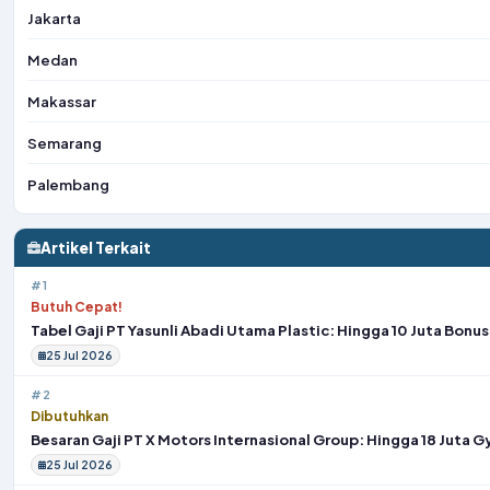
Jakarta
Medan
Makassar
Semarang
Palembang
Artikel Terkait
#1
Butuh Cepat!
Tabel Gaji PT Yasunli Abadi Utama Plastic: Hingga 10 Juta Bon
25 Jul 2026
#2
Dibutuhkan
Besaran Gaji PT X Motors Internasional Group: Hingga 18 Juta
25 Jul 2026