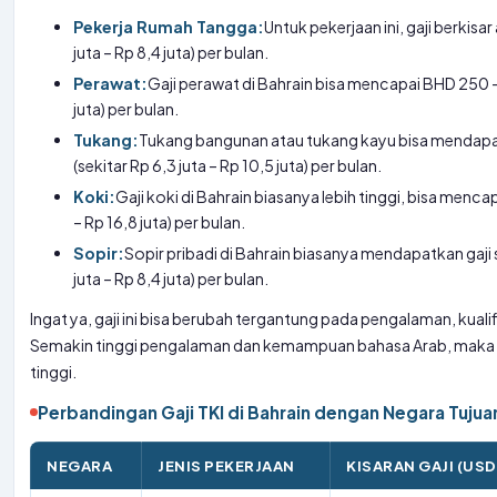
Pekerja Rumah Tangga:
Untuk pekerjaan ini, gaji berkis
juta – Rp 8,4 juta) per bulan.
Perawat:
Gaji perawat di Bahrain bisa mencapai BHD 250 – 
juta) per bulan.
Tukang:
Tukang bangunan atau tukang kayu bisa mendapat
(sekitar Rp 6,3 juta – Rp 10,5 juta) per bulan.
Koki:
Gaji koki di Bahrain biasanya lebih tinggi, bisa menc
– Rp 16,8 juta) per bulan.
Sopir:
Sopir pribadi di Bahrain biasanya mendapatkan gaji 
juta – Rp 8,4 juta) per bulan.
Ingat ya, gaji ini bisa berubah tergantung pada pengalaman, kua
Semakin tinggi pengalaman dan kemampuan bahasa Arab, maka g
tinggi.
Perbandingan Gaji TKI di Bahrain dengan Negara Tujuan
NEGARA
JENIS PEKERJAAN
KISARAN GAJI (USD