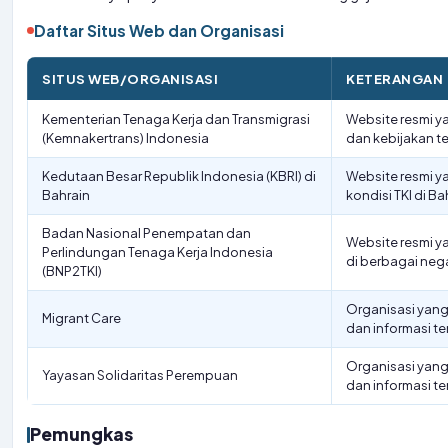
Daftar Situs Web dan Organisasi
SITUS WEB/ORGANISASI
KETERANGAN
Kementerian Tenaga Kerja dan Transmigrasi
Website resmi y
(Kemnakertrans) Indonesia
dan kebijakan ter
Kedutaan Besar Republik Indonesia (KBRI) di
Website resmi y
Bahrain
kondisi TKI di Ba
Badan Nasional Penempatan dan
Website resmi y
Perlindungan Tenaga Kerja Indonesia
di berbagai neg
(BNP2TKI)
Organisasi yang
Migrant Care
dan informasi te
Organisasi yang
Yayasan Solidaritas Perempuan
dan informasi te
Pemungkas