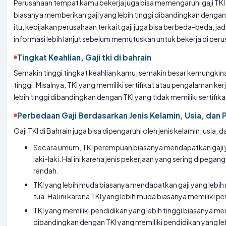
Perusahaan tempat kamu bekerja juga bisa memengaruhi gaji TKI 
biasanya memberikan gaji yang lebih tinggi dibandingkan dengan p
itu, kebijakan perusahaan terkait gaji juga bisa berbeda-beda, j
informasi lebih lanjut sebelum memutuskan untuk bekerja di peru
Tingkat Keahlian, Gaji tki di bahrain
Semakin tinggi tingkat keahlian kamu, semakin besar kemungkin
tinggi. Misalnya, TKI yang memiliki sertifikat atau pengalaman ker
lebih tinggi dibandingkan dengan TKI yang tidak memiliki sertifik
Perbedaan Gaji Berdasarkan Jenis Kelamin, Usia, dan 
Gaji TKI di Bahrain juga bisa dipengaruhi oleh jenis kelamin, usia, 
Secara umum, TKI perempuan biasanya mendapatkan gaji y
laki-laki. Hal ini karena jenis pekerjaan yang sering dipega
rendah.
TKI yang lebih muda biasanya mendapatkan gaji yang lebih
tua. Hal ini karena TKI yang lebih muda biasanya memiliki pe
TKI yang memiliki pendidikan yang lebih tinggi biasanya me
dibandingkan dengan TKI yang memiliki pendidikan yang lebi