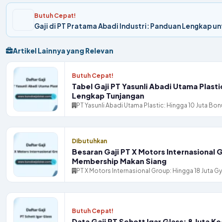
Butuh Cepat!
Gaji di PT Pratama Abadi Industri: Panduan Lengkap u
Artikel Lainnya yang Relevan
Butuh Cepat!
Tabel Gaji PT Yasunli Abadi Utama Plast
Lengkap Tunjangan
PT Yasunli Abadi Utama Plastic: Hingga 10 Juta B
Dibutuhkan
Besaran Gaji PT X Motors Internasional 
Membership Makan Siang
PT X Motors Internasional Group: Hingga 18 Juta
Butuh Cepat!
Data Gaji PT Schott Igar Glass: 8 Juta K