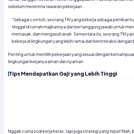
sebelum menerima tawaran pekerjaan.
“Sebagai contoh, seorang TKI yang bekerja sebagai pembantu
tinggal di rumah majikannya dan bertanggung jawab untuk me
memasak, dan mengasuh anak. Sementara itu, seorang TKI yang
bekerja di lingkungan yang lebih ramai dan berinteraksi dengan
Penting untuk memilih pekerjaan yang sesuai dengan kemampua
lingkungan kerjanya aman dan nyaman.
Tips Mendapatkan Gaji yang Lebih Tinggi
Nggak cuma soal kerja keras, tapi juga strategi yang tepat! Nah,