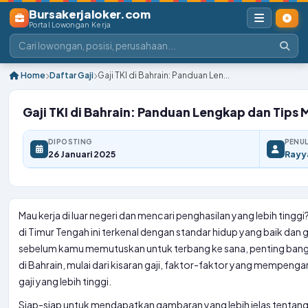
Bursakerjaloker.com
Portal Lowongan Kerja
Home
Daftar Gaji
Gaji TKI di Bahrain: Panduan Len...
Gaji TKI di Bahrain: Panduan Lengkap dan Tips
DIPOSTING
PENUL
26 Januari 2025
Rayya
Mau kerja di luar negeri dan mencari penghasilan yang lebih tinggi?
di Timur Tengah ini terkenal dengan standar hidup yang baik dan 
sebelum kamu memutuskan untuk terbang ke sana, penting banget
di Bahrain, mulai dari kisaran gaji, faktor-faktor yang mempeng
gaji yang lebih tinggi.
Siap-siap untuk mendapatkan gambaran yang lebih jelas tentang dun