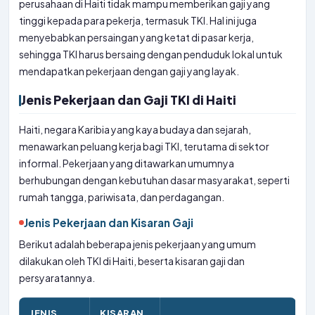
perusahaan di Haiti tidak mampu memberikan gaji yang
tinggi kepada para pekerja, termasuk TKI. Hal ini juga
menyebabkan persaingan yang ketat di pasar kerja,
sehingga TKI harus bersaing dengan penduduk lokal untuk
mendapatkan pekerjaan dengan gaji yang layak.
Jenis Pekerjaan dan Gaji TKI di Haiti
Haiti, negara Karibia yang kaya budaya dan sejarah,
menawarkan peluang kerja bagi TKI, terutama di sektor
informal. Pekerjaan yang ditawarkan umumnya
berhubungan dengan kebutuhan dasar masyarakat, seperti
rumah tangga, pariwisata, dan perdagangan.
Jenis Pekerjaan dan Kisaran Gaji
Berikut adalah beberapa jenis pekerjaan yang umum
dilakukan oleh TKI di Haiti, beserta kisaran gaji dan
persyaratannya.
JENIS
KISARAN