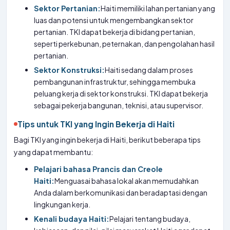
Sektor Pertanian:
Haiti memiliki lahan pertanian yang
luas dan potensi untuk mengembangkan sektor
pertanian. TKI dapat bekerja di bidang pertanian,
seperti perkebunan, peternakan, dan pengolahan hasil
pertanian.
Sektor Konstruksi:
Haiti sedang dalam proses
pembangunan infrastruktur, sehingga membuka
peluang kerja di sektor konstruksi. TKI dapat bekerja
sebagai pekerja bangunan, teknisi, atau supervisor.
Tips untuk TKI yang Ingin Bekerja di Haiti
Bagi TKI yang ingin bekerja di Haiti, berikut beberapa tips
yang dapat membantu:
Pelajari bahasa Prancis dan Creole
Haiti:
Menguasai bahasa lokal akan memudahkan
Anda dalam berkomunikasi dan beradaptasi dengan
lingkungan kerja.
Kenali budaya Haiti:
Pelajari tentang budaya,