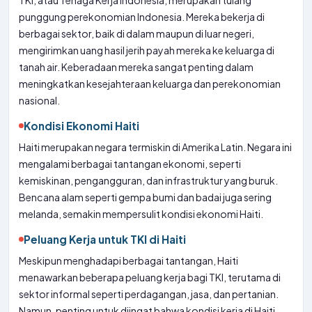
TKI, atau Tenaga Kerja Indonesia, merupakan tulang
punggung perekonomian Indonesia. Mereka bekerja di
berbagai sektor, baik di dalam maupun di luar negeri,
mengirimkan uang hasil jerih payah mereka ke keluarga di
tanah air. Keberadaan mereka sangat penting dalam
meningkatkan kesejahteraan keluarga dan perekonomian
nasional.
Kondisi Ekonomi Haiti
Haiti merupakan negara termiskin di Amerika Latin. Negara ini
mengalami berbagai tantangan ekonomi, seperti
kemiskinan, pengangguran, dan infrastruktur yang buruk.
Bencana alam seperti gempa bumi dan badai juga sering
melanda, semakin mempersulit kondisi ekonomi Haiti.
Peluang Kerja untuk TKI di Haiti
Meskipun menghadapi berbagai tantangan, Haiti
menawarkan beberapa peluang kerja bagi TKI, terutama di
sektor informal seperti perdagangan, jasa, dan pertanian.
Namun, penting untuk diingat bahwa kondisi kerja di Haiti