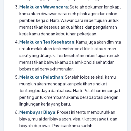
Melakukan Wawancara
: Setelah dokumen lengkap,
kamu akan diwawancarai oleh pihak agen dan calon
pemberi kerja di Haiti. Wawancara ini bertujuan untuk
memastikan kesesuaian kualifikasi dan pengalaman
kerja kamu dengan kebutuhan pekerjaan.
Melakukan Tes Kesehatan
: Kamu juga akan diminta
untuk melakukan tes kesehatan di klinik atau rumah
sakit yang ditunjuk. Tes kesehatan ini bertujuan untuk
memastikan bahwa kamu dalam kondisi sehat dan
bebas dari penyakit menular.
Melakukan Pelatihan
: Setelah lolos seleksi, kamu
mungkin akan mendapatkan pelatihan singkat
tentang budaya dan bahasa Haiti. Pelatihan ini sangat
penting untuk membantu kamu beradaptasi dengan
lingkungan kerja yang baru.
Membayar Biaya
: Proses ini tentu membutuhkan
biaya, mulai dari biaya agen, visa, tiket pesawat, dan
biaya hidup awal. Pastikan kamu sudah