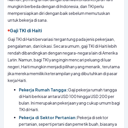
mungkin berbeda dengan di Indonesia, dan TKI perlu
mempersiapkan diri dengan baik sebelum memutuskan
untuk bekerja di sana.
Gaji TKI di Haiti
Gaji TKI di Haiti bervariasi tergantung pada jenis pekerjaan,
pengalaman, dan lokasi. Secara umum, gaji TKI di Haiti lebih
rendah dibandingkan dengan negara-negara lain di Amerika
Latin. Namun, bagi TKI yang ingin mencari peluang di luar
negeri, Haiti mungkin menjadi pilihan yang menarik, terutama
jika mereka memiliki keterampilan yang dibutuhkan di pasar
kerja Haiti.
Pekerja Rumah Tangga:
Gaji pekerja rumah tangga
di Haiti berkisar antara USD 100 hingga USD 200 per
bulan. Ini merupakan pekerjaan yang cukup umum bagi
TKI di Haiti.
Pekerja di Sektor Pertanian:
Pekerja di sektor
pertanian, seperti petani dan pemetik buah, biasanya