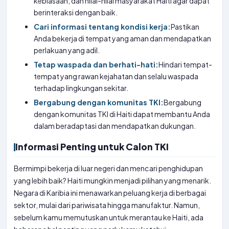
kebiasaan, dan nilai-nilai masyarakat Haiti agar dapat
berinteraksi dengan baik.
Cari informasi tentang kondisi kerja:
Pastikan
Anda bekerja di tempat yang aman dan mendapatkan
perlakuan yang adil.
Tetap waspada dan berhati-hati:
Hindari tempat-
tempat yang rawan kejahatan dan selalu waspada
terhadap lingkungan sekitar.
Bergabung dengan komunitas TKI:
Bergabung
dengan komunitas TKI di Haiti dapat membantu Anda
dalam beradaptasi dan mendapatkan dukungan.
Informasi Penting untuk Calon TKI
Bermimpi bekerja di luar negeri dan mencari penghidupan
yang lebih baik? Haiti mungkin menjadi pilihan yang menarik.
Negara di Karibia ini menawarkan peluang kerja di berbagai
sektor, mulai dari pariwisata hingga manufaktur. Namun,
sebelum kamu memutuskan untuk merantau ke Haiti, ada