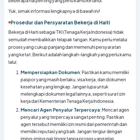
beberapa hal penting yang perlu kamu ketahui.
Yuk, simak informasi lengkapnya di bawah ini!
Prosedur dan Persyaratan Bekerja di Haiti
Bekerja di Haiti sebagai TKI (Tenaga Kerja Indonesia) tidak
semudah membalikkan telapak tangan. Kamu perlu melalui
proses yang cukup panjang dan memenuhi persyaratan
yang ketat. Berikut adalah langkah-langkah yang perlu kamu
lalui:
Mempersiapkan Dokumen
: Pastikan kamu memiliki
paspor yang masih berlaku, visa kerja, dan dokumen
kesehatan yang lengkap. Jangan lupa untuk
melengkapi dokumen legal lainnya, seperti surat izin
kerja dari Kementerian Tenaga Kerja Indonesia.
Mencari Agen Penyalur Terpercaya
: Mencari agen
penyalur yang terpercaya sangat penting. Pastikan
agen tersebut memiliki izin resmi dari pemerintah dan
memiliki reputasi yang baik. Jangan tergiur dengan
iming-iming gaji tinggi tanpa proses yang jelas.