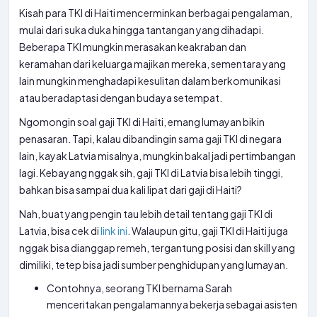
Kisah para TKI di Haiti mencerminkan berbagai pengalaman,
mulai dari suka duka hingga tantangan yang dihadapi.
Beberapa TKI mungkin merasakan keakraban dan
keramahan dari keluarga majikan mereka, sementara yang
lain mungkin menghadapi kesulitan dalam berkomunikasi
atau beradaptasi dengan budaya setempat.
Ngomongin soal gaji TKI di Haiti, emang lumayan bikin
penasaran. Tapi, kalau dibandingin sama gaji TKI di negara
lain, kayak Latvia misalnya, mungkin bakal jadi pertimbangan
lagi. Kebayang nggak sih, gaji TKI di Latvia bisa lebih tinggi,
bahkan bisa sampai dua kali lipat dari gaji di Haiti?
Nah, buat yang pengin tau lebih detail tentang gaji TKI di
Latvia, bisa cek di
link ini
. Walaupun gitu, gaji TKI di Haiti juga
nggak bisa dianggap remeh, tergantung posisi dan skill yang
dimiliki, tetep bisa jadi sumber penghidupan yang lumayan.
Contohnya, seorang TKI bernama Sarah
menceritakan pengalamannya bekerja sebagai asisten