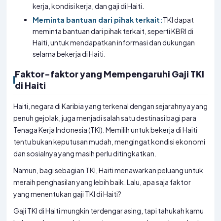
kerja, kondisi kerja, dan gaji di Haiti.
Meminta bantuan dari pihak terkait:
TKI dapat
meminta bantuan dari pihak terkait, seperti KBRI di
Haiti, untuk mendapatkan informasi dan dukungan
selama bekerja di Haiti.
Faktor-faktor yang Mempengaruhi Gaji TKI
di Haiti
Haiti, negara di Karibia yang terkenal dengan sejarahnya yang
penuh gejolak, juga menjadi salah satu destinasi bagi para
Tenaga Kerja Indonesia (TKI). Memilih untuk bekerja di Haiti
tentu bukan keputusan mudah, mengingat kondisi ekonomi
dan sosialnya yang masih perlu ditingkatkan.
Namun, bagi sebagian TKI, Haiti menawarkan peluang untuk
meraih penghasilan yang lebih baik. Lalu, apa saja faktor
yang menentukan gaji TKI di Haiti?
Gaji TKI di Haiti mungkin terdengar asing, tapi tahukah kamu