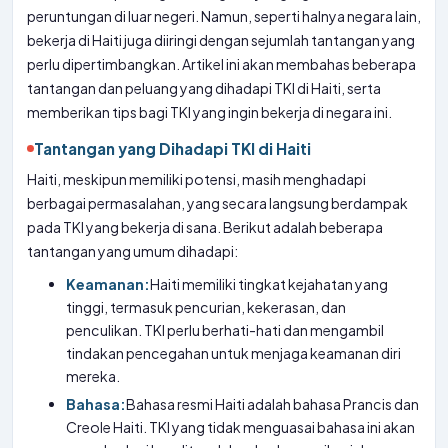
peruntungan di luar negeri. Namun, seperti halnya negara lain,
bekerja di Haiti juga diiringi dengan sejumlah tantangan yang
perlu dipertimbangkan. Artikel ini akan membahas beberapa
tantangan dan peluang yang dihadapi TKI di Haiti, serta
memberikan tips bagi TKI yang ingin bekerja di negara ini.
Tantangan yang Dihadapi TKI di Haiti
Haiti, meskipun memiliki potensi, masih menghadapi
berbagai permasalahan, yang secara langsung berdampak
pada TKI yang bekerja di sana. Berikut adalah beberapa
tantangan yang umum dihadapi:
Keamanan:
Haiti memiliki tingkat kejahatan yang
tinggi, termasuk pencurian, kekerasan, dan
penculikan. TKI perlu berhati-hati dan mengambil
tindakan pencegahan untuk menjaga keamanan diri
mereka.
Bahasa:
Bahasa resmi Haiti adalah bahasa Prancis dan
Creole Haiti. TKI yang tidak menguasai bahasa ini akan