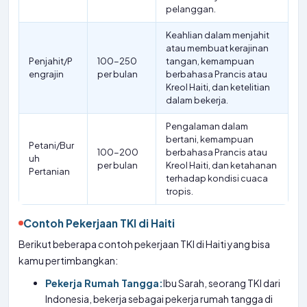
pelanggan.
Keahlian dalam menjahit
atau membuat kerajinan
Penjahit/P
100-250
tangan, kemampuan
engrajin
per bulan
berbahasa Prancis atau
Kreol Haiti, dan ketelitian
dalam bekerja.
Pengalaman dalam
bertani, kemampuan
Petani/Bur
100-200
berbahasa Prancis atau
uh
per bulan
Kreol Haiti, dan ketahanan
Pertanian
terhadap kondisi cuaca
tropis.
Contoh Pekerjaan TKI di Haiti
Berikut beberapa contoh pekerjaan TKI di Haiti yang bisa
kamu pertimbangkan:
Pekerja Rumah Tangga:
Ibu Sarah, seorang TKI dari
Indonesia, bekerja sebagai pekerja rumah tangga di