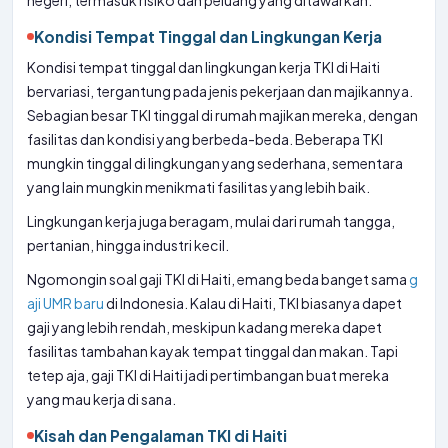
negeri, termasuk risiko dan peluang yang ditawarkan.
Kondisi Tempat Tinggal dan Lingkungan Kerja
Kondisi tempat tinggal dan lingkungan kerja TKI di Haiti
bervariasi, tergantung pada jenis pekerjaan dan majikannya.
Sebagian besar TKI tinggal di rumah majikan mereka, dengan
fasilitas dan kondisi yang berbeda-beda. Beberapa TKI
mungkin tinggal di lingkungan yang sederhana, sementara
yang lain mungkin menikmati fasilitas yang lebih baik.
Lingkungan kerja juga beragam, mulai dari rumah tangga,
pertanian, hingga industri kecil.
Ngomongin soal gaji TKI di Haiti, emang beda banget sama
g
aji UMR baru
di Indonesia. Kalau di Haiti, TKI biasanya dapet
gaji yang lebih rendah, meskipun kadang mereka dapet
fasilitas tambahan kayak tempat tinggal dan makan. Tapi
tetep aja, gaji TKI di Haiti jadi pertimbangan buat mereka
yang mau kerja di sana.
Kisah dan Pengalaman TKI di Haiti