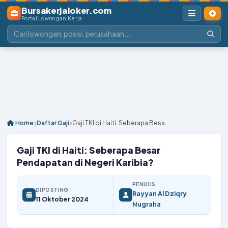
Bursakerjaloker.com
Portal Lowongan Kerja
Home
Daftar Gaji
Gaji TKI di Haiti: Seberapa Besa...
Gaji TKI di Haiti: Seberapa Besar
Pendapatan di Negeri Karibia?
PENULIS
DIPOSTING
Rayyan Al Dziqry
11 Oktober 2024
Nugraha