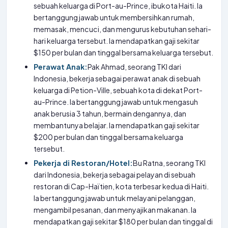
sebuah keluarga di Port-au-Prince, ibukota Haiti. Ia
bertanggung jawab untuk membersihkan rumah,
memasak, mencuci, dan mengurus kebutuhan sehari-
hari keluarga tersebut. Ia mendapatkan gaji sekitar
$150 per bulan dan tinggal bersama keluarga tersebut.
Perawat Anak:
Pak Ahmad, seorang TKI dari
Indonesia, bekerja sebagai perawat anak di sebuah
keluarga di Petion-Ville, sebuah kota di dekat Port-
au-Prince. Ia bertanggung jawab untuk mengasuh
anak berusia 3 tahun, bermain dengannya, dan
membantunya belajar. Ia mendapatkan gaji sekitar
$200 per bulan dan tinggal bersama keluarga
tersebut.
Pekerja di Restoran/Hotel:
Bu Ratna, seorang TKI
dari Indonesia, bekerja sebagai pelayan di sebuah
restoran di Cap-Haïtien, kota terbesar kedua di Haiti.
Ia bertanggung jawab untuk melayani pelanggan,
mengambil pesanan, dan menyajikan makanan. Ia
mendapatkan gaji sekitar $180 per bulan dan tinggal di