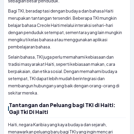
sebagian besar penduduk.
Bagi TKI, beradaptasi dengan budaya dan bahasa Haiti
merupakan tantangan tersendiri. Beberapa TKI mungkin
belajar bahasa Creole Haiti melalui interaksi sehari-hari
dengan penduduk setempat, sementara yang lain mungkin
mengikuti kelas bahasa atau menggunakan aplikasi
pembelajaran bahasa.
Selain bahasa, TKI juga perlu memahami kebiasaan dan
tradisi masyarakat Haiti, seperti kebiasaan makan, cara
berpakaian, dan etika sosial. Dengan memahami budaya
setempat, TKI dapat lebih mudah berintegrasi dan
membangun hubungan yang baik dengan orang-orang di
sekitar mereka.
Tantangan dan Peluang bagi TKI di Haiti:
Gaji Tki Di Haiti
Haiti, negara Karibia yang kaya budaya dan sejarah,
menawarkan peluang baru bagi TKI yang ingin mencari