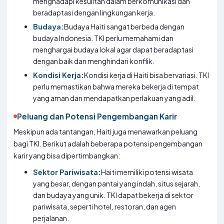
menghadapi kesulitan dalam berkomunikasi dan
beradaptasi dengan lingkungan kerja.
Budaya:
Budaya Haiti sangat berbeda dengan
budaya Indonesia. TKI perlu memahami dan
menghargai budaya lokal agar dapat beradaptasi
dengan baik dan menghindari konflik.
Kondisi Kerja:
Kondisi kerja di Haiti bisa bervariasi. TKI
perlu memastikan bahwa mereka bekerja di tempat
yang aman dan mendapatkan perlakuan yang adil.
Peluang dan Potensi Pengembangan Karir
Meskipun ada tantangan, Haiti juga menawarkan peluang
bagi TKI. Berikut adalah beberapa potensi pengembangan
karir yang bisa dipertimbangkan:
Sektor Pariwisata:
Haiti memiliki potensi wisata
yang besar, dengan pantai yang indah, situs sejarah,
dan budaya yang unik. TKI dapat bekerja di sektor
pariwisata, seperti hotel, restoran, dan agen
perjalanan.