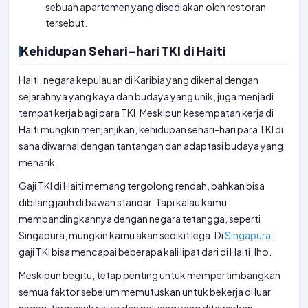
sebuah apartemen yang disediakan oleh restoran
tersebut.
Kehidupan Sehari-hari TKI di Haiti
Haiti, negara kepulauan di Karibia yang dikenal dengan
sejarahnya yang kaya dan budaya yang unik, juga menjadi
tempat kerja bagi para TKI. Meskipun kesempatan kerja di
Haiti mungkin menjanjikan, kehidupan sehari-hari para TKI di
sana diwarnai dengan tantangan dan adaptasi budaya yang
menarik.
Gaji TKI di Haiti memang tergolong rendah, bahkan bisa
dibilang jauh di bawah standar. Tapi kalau kamu
membandingkannya dengan negara tetangga, seperti
Singapura, mungkin kamu akan sedikit lega. Di
Singapura
,
gaji TKI bisa mencapai beberapa kali lipat dari di Haiti, lho.
Meskipun begitu, tetap penting untuk mempertimbangkan
semua faktor sebelum memutuskan untuk bekerja di luar