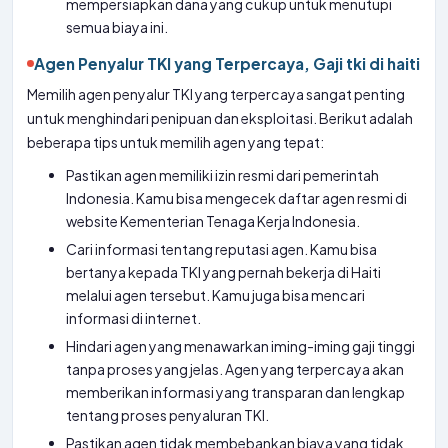
mempersiapkan dana yang cukup untuk menutupi
semua biaya ini.
Agen Penyalur TKI yang Terpercaya, Gaji tki di haiti
Memilih agen penyalur TKI yang terpercaya sangat penting
untuk menghindari penipuan dan eksploitasi. Berikut adalah
beberapa tips untuk memilih agen yang tepat:
Pastikan agen memiliki izin resmi dari pemerintah
Indonesia. Kamu bisa mengecek daftar agen resmi di
website Kementerian Tenaga Kerja Indonesia.
Cari informasi tentang reputasi agen. Kamu bisa
bertanya kepada TKI yang pernah bekerja di Haiti
melalui agen tersebut. Kamu juga bisa mencari
informasi di internet.
Hindari agen yang menawarkan iming-iming gaji tinggi
tanpa proses yang jelas. Agen yang terpercaya akan
memberikan informasi yang transparan dan lengkap
tentang proses penyaluran TKI.
Pastikan agen tidak membebankan biaya yang tidak