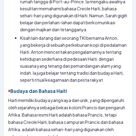
rumah tangga di Port-au-Prince. Ia mengaku awalnya
kesulitan memahami bahasa Creole Haiti, bahasa
sehari-hari yang digunakan di Haiti. Namun, Sarah gigih
belajar dan perlahan-lahan dapat berkomunikasi
dengan majikan dan tetangganya.
Kisah lain datang dari seorang TKI bernama Anton,
yang bekerja di sebuah perkebunan kopi di pedalaman
Haiti. Anton menceritakan pengalamannya tentang
kehidupan sederhana di pedesaan Haiti, dengan
suasana yang tenang dan pemandangan alam yang
indah. Ia juga belajar tentang tradisi dan budaya Haiti,
seperti ritual keagamaan dan pesta rakyat.
Budaya dan Bahasa Haiti
Haiti memiliki budaya yang kaya dan unik, yang dipengaruhi
oleh sejarahnya sebagai bekas koloni Prancis dan pengaruh
Afrika. Bahasa resmi Haiti adalah bahasa Prancis, tetapi
bahasa Creole Haiti, bahasa campuran Prancis dan bahasa
Afrika, adalah bahasa sehari-hari yang digunakan oleh