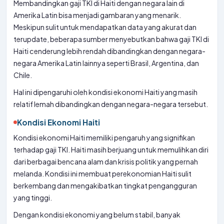
Membandingkan gaji TKI di Haiti dengan negara lain di
Amerika Latin bisa menjadi gambaran yang menarik.
Meskipun sulit untuk mendapatkan data yang akurat dan
terupdate, beberapa sumber menyebutkan bahwa gaji TKI di
Haiti cenderung lebih rendah dibandingkan dengan negara-
negara Amerika Latin lainnya seperti Brasil, Argentina, dan
Chile.
Hal ini dipengaruhi oleh kondisi ekonomi Haiti yang masih
relatif lemah dibandingkan dengan negara-negara tersebut.
Kondisi Ekonomi Haiti
Kondisi ekonomi Haiti memiliki pengaruh yang signifikan
terhadap gaji TKI. Haiti masih berjuang untuk memulihkan diri
dari berbagai bencana alam dan krisis politik yang pernah
melanda. Kondisi ini membuat perekonomian Haiti sulit
berkembang dan mengakibatkan tingkat pengangguran
yang tinggi.
Dengan kondisi ekonomi yang belum stabil, banyak