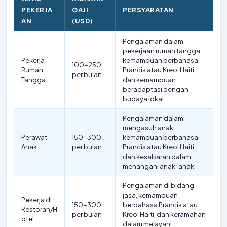
PEKERJA
GAJI
PERSYARATAN
AN
(USD)
Pengalaman dalam
pekerjaan rumah tangga,
Pekerja
kemampuan berbahasa
100-250
Rumah
Prancis atau Kreol Haiti,
per bulan
Tangga
dan kemampuan
beradaptasi dengan
budaya lokal.
Pengalaman dalam
mengasuh anak,
Perawat
150-300
kemampuan berbahasa
Anak
per bulan
Prancis atau Kreol Haiti,
dan kesabaran dalam
menangani anak-anak.
Pengalaman di bidang
jasa, kemampuan
Pekerja di
150-300
berbahasa Prancis atau
Restoran/H
per bulan
Kreol Haiti, dan keramahan
otel
dalam melayani