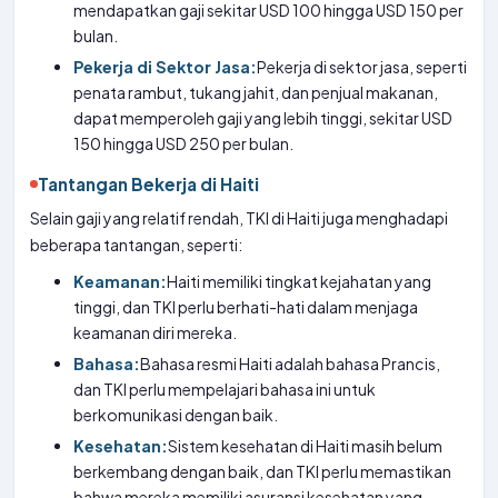
mendapatkan gaji sekitar USD 100 hingga USD 150 per
bulan.
Pekerja di Sektor Jasa:
Pekerja di sektor jasa, seperti
penata rambut, tukang jahit, dan penjual makanan,
dapat memperoleh gaji yang lebih tinggi, sekitar USD
150 hingga USD 250 per bulan.
Tantangan Bekerja di Haiti
Selain gaji yang relatif rendah, TKI di Haiti juga menghadapi
beberapa tantangan, seperti:
Keamanan:
Haiti memiliki tingkat kejahatan yang
tinggi, dan TKI perlu berhati-hati dalam menjaga
keamanan diri mereka.
Bahasa:
Bahasa resmi Haiti adalah bahasa Prancis,
dan TKI perlu mempelajari bahasa ini untuk
berkomunikasi dengan baik.
Kesehatan:
Sistem kesehatan di Haiti masih belum
berkembang dengan baik, dan TKI perlu memastikan
bahwa mereka memiliki asuransi kesehatan yang