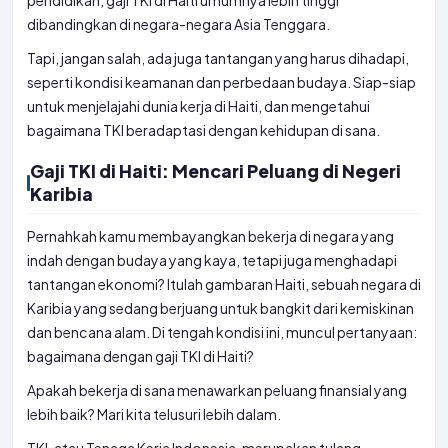
pendidikan, gaji TKI di Haiti umumnya lebih tinggi
dibandingkan di negara-negara Asia Tenggara.
Tapi, jangan salah, ada juga tantangan yang harus dihadapi,
seperti kondisi keamanan dan perbedaan budaya. Siap-siap
untuk menjelajahi dunia kerja di Haiti, dan mengetahui
bagaimana TKI beradaptasi dengan kehidupan di sana.
Gaji TKI di Haiti: Mencari Peluang di Negeri
Karibia
Pernahkah kamu membayangkan bekerja di negara yang
indah dengan budaya yang kaya, tetapi juga menghadapi
tantangan ekonomi? Itulah gambaran Haiti, sebuah negara di
Karibia yang sedang berjuang untuk bangkit dari kemiskinan
dan bencana alam. Di tengah kondisi ini, muncul pertanyaan:
bagaimana dengan gaji TKI di Haiti?
Apakah bekerja di sana menawarkan peluang finansial yang
lebih baik? Mari kita telusuri lebih dalam.