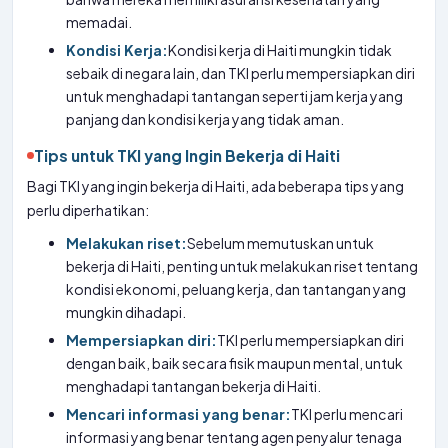
memadai.
Kondisi Kerja:
Kondisi kerja di Haiti mungkin tidak
sebaik di negara lain, dan TKI perlu mempersiapkan diri
untuk menghadapi tantangan seperti jam kerja yang
panjang dan kondisi kerja yang tidak aman.
Tips untuk TKI yang Ingin Bekerja di Haiti
Bagi TKI yang ingin bekerja di Haiti, ada beberapa tips yang
perlu diperhatikan:
Melakukan riset:
Sebelum memutuskan untuk
bekerja di Haiti, penting untuk melakukan riset tentang
kondisi ekonomi, peluang kerja, dan tantangan yang
mungkin dihadapi.
Mempersiapkan diri:
TKI perlu mempersiapkan diri
dengan baik, baik secara fisik maupun mental, untuk
menghadapi tantangan bekerja di Haiti.
Mencari informasi yang benar:
TKI perlu mencari
informasi yang benar tentang agen penyalur tenaga