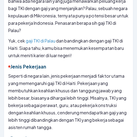
bahwa ada negara lain yang juga menawarkan peluang kerja
bagi TKI dengan gaji yang menjanjikan? Palau, sebuah negara
kepulauan di Mikronesia, ternyata punya potensi besar untuk
para pekerja Indonesia. Penasaran berapa sih gaji TKI di
Palau?
Yuk, cek
gaji TKI di Palau
dan bandingkan dengan gaji TKI di
Haiti. Siapa tahu, kamu bisa menemukan kesempatan baru
untuk meniti karier di luar negeri!
Jenis Pekerjaan
Seperti di negara lain, jenis pekerjaan menjadi faktor utama
yang memengaruhi gaji TKI di Haiti. Pekerjaan yang
membutuhkan keahlian khusus dan tanggung jawab yang
lebih besar, biasanya dihargai lebih tinggi. Misalnya, TKI yang
bekerja sebagai perawat, guru, atau pekerja konstruksi
dengan keahlian khusus, cenderung mendapatkan gaji yang
lebih tinggi dibandingkan dengan TKI yang bekerja sebagai
asisten rumah tangga.