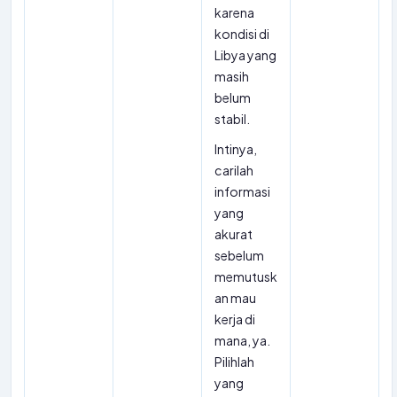
karena
kondisi di
Libya yang
masih
belum
stabil.
Intinya,
carilah
informasi
yang
akurat
sebelum
memutusk
an mau
kerja di
mana, ya.
Pilihlah
yang