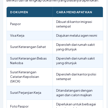
Berikut daftar lengkap dokumen yang biasanya diperlukan:
DOKUMEN
CARA MENDAPATKAN
Dibuat di kantor imigrasi
Paspor
setempat
Visa Kerja
Diajukan melalui agen resmi
Diperoleh dari rumah sakit
Surat Keterangan Sehat
yang ditunjuk
Surat Keterangan Bebas
Diperoleh dari rumah sakit
Narkoba
yang ditunjuk
Surat Keterangan
Diperoleh dari kantor polisi
Catatan Kepolisian
setempat
(SKCK)
Ditandatangani dengan
Surat Perjanjian Kerja
agen dan calon majikan
Diperlukan untuk berbagai
Foto Paspor