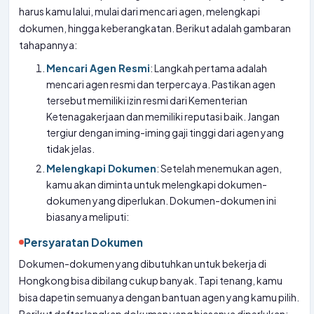
harus kamu lalui, mulai dari mencari agen, melengkapi
dokumen, hingga keberangkatan. Berikut adalah gambaran
tahapannya:
Mencari Agen Resmi
: Langkah pertama adalah
mencari agen resmi dan terpercaya. Pastikan agen
tersebut memiliki izin resmi dari Kementerian
Ketenagakerjaan dan memiliki reputasi baik. Jangan
tergiur dengan iming-iming gaji tinggi dari agen yang
tidak jelas.
Melengkapi Dokumen
: Setelah menemukan agen,
kamu akan diminta untuk melengkapi dokumen-
dokumen yang diperlukan. Dokumen-dokumen ini
biasanya meliputi:
Persyaratan Dokumen
Dokumen-dokumen yang dibutuhkan untuk bekerja di
Hongkong bisa dibilang cukup banyak. Tapi tenang, kamu
bisa dapetin semuanya dengan bantuan agen yang kamu pilih.