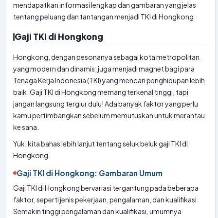
mendapatkan informasi lengkap dan gambaran yang jelas
tentang peluang dan tantangan menjadi TKI di Hongkong.
Gaji TKI di Hongkong
Hongkong, dengan pesonanya sebagai kota metropolitan
yang modern dan dinamis, juga menjadi magnet bagi para
Tenaga Kerja Indonesia (TKI) yang mencari penghidupan lebih
baik. Gaji TKI di Hongkong memang terkenal tinggi, tapi
jangan langsung tergiur dulu! Ada banyak faktor yang perlu
kamu pertimbangkan sebelum memutuskan untuk merantau
ke sana.
Yuk, kita bahas lebih lanjut tentang seluk beluk gaji TKI di
Hongkong.
Gaji TKI di Hongkong: Gambaran Umum
Gaji TKI di Hongkong bervariasi tergantung pada beberapa
faktor, seperti jenis pekerjaan, pengalaman, dan kualifikasi.
Semakin tinggi pengalaman dan kualifikasi, umumnya