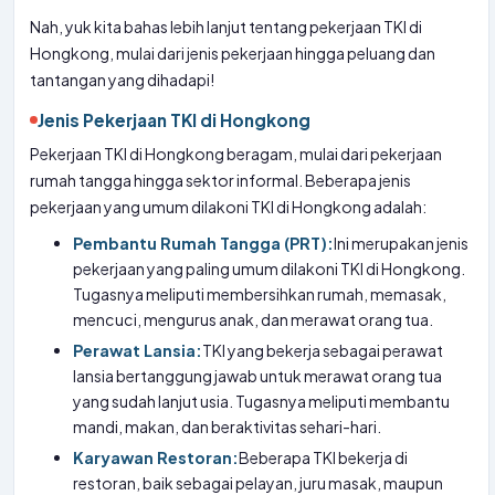
Nah, yuk kita bahas lebih lanjut tentang pekerjaan TKI di
Hongkong, mulai dari jenis pekerjaan hingga peluang dan
tantangan yang dihadapi!
Jenis Pekerjaan TKI di Hongkong
Pekerjaan TKI di Hongkong beragam, mulai dari pekerjaan
rumah tangga hingga sektor informal. Beberapa jenis
pekerjaan yang umum dilakoni TKI di Hongkong adalah:
Pembantu Rumah Tangga (PRT):
Ini merupakan jenis
pekerjaan yang paling umum dilakoni TKI di Hongkong.
Tugasnya meliputi membersihkan rumah, memasak,
mencuci, mengurus anak, dan merawat orang tua.
Perawat Lansia:
TKI yang bekerja sebagai perawat
lansia bertanggung jawab untuk merawat orang tua
yang sudah lanjut usia. Tugasnya meliputi membantu
mandi, makan, dan beraktivitas sehari-hari.
Karyawan Restoran:
Beberapa TKI bekerja di
restoran, baik sebagai pelayan, juru masak, maupun