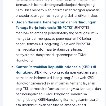
termasuk informasi mengenai bekerja di Hongkong.
Kamu bisa menemukan informasi tentang persyaratan,
prosedur, dan agen resmi yang terdaftar di Kemnaker.
Badan Nasional Penempatan dan Perlindungan
Tenaga Kerja Indonesia (BNP2TKI):
BNP2TKI
merupakan lembaga pemerintah yang bertugas untuk
mengatur dan mengawasi penempatan TKI ke luar
negeri, termasuk Hongkong. Situs web BNP2TKI
menyediakan informasi tentang peraturan,
persyaratan, dan prosedur penempatan TKI di
Hongkong.
Kantor Perwakilan Republik Indonesia (KBRI) di
Hongkong:
KBRI Hongkong adalah perwakilan resmi
pemerintah Indonesia di Hongkong. Situs web KBRI
Hongkong menyediakan informasi tentang layanan
bagi TKI, termasuk informasi tentang visa, izin kerja, dan
perlindungan bagi TKI di Hongkong. Kamu bisa
menghubungi KBRI Hongkong jika mengalami masalah
atau membutuhkan bantuan selama bekerja di