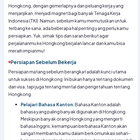
Hongkong, dengan gemerlapnya dan peluang kerja yang
menjanjikan, menjadi magnet bagi banyak Tenaga Kerja
Indonesia (TKI). Namun, sebelum kamu memutuskan untuk
terbang ke sana, ada beberapa hal penting yang perlu kamu
persiapkan. Yuk, simak tips dan saran berikut agar
perjalananmu ke Hongkong berjalan lancar dan kamu bisa
meraih impianmu!
Persiapan Sebelum Bekerja
Persiapan matang sebelum berangkat adalah kunci utama
untuk sukses di Hongkong. Ini bukan hanya tentang dokumen
dan visa, tapi juga tentang mental dan pengetahuan tentang
Hongkong.
Pelajari Bahasa Kanton:
Bahasa Kanton adalah
bahasa yang paling banyak digunakan di Hongkong.
Meskipun banyak orang Hongkong yang mengerti
bahasa Inggris, kemampuan berbahasa Kanton akan
sangat membantu kamu dalam berkomunikasi sehari-