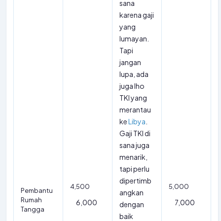
sana
karena gaji
yang
lumayan.
Tapi
jangan
lupa, ada
juga lho
TKI yang
merantau
ke
Libya
.
Gaji TKI di
sana juga
menarik,
tapi perlu
dipertimb
4,500
5,000
Pembantu
angkan
Rumah
6,000
7,000
dengan
Tangga
baik