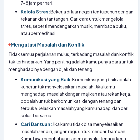
7-8 jam per hari.
Kelola Stres:
Bekerja di luar negeri tentu penuh dengan
tekanan dan tantangan. Cari cara untuk mengelola
stres, seperti mendengarkan musik, membaca buku,
atau bermeditasi.
Mengatasi Masalah dan Konflik
Tidak semua perjalanan mulus, terkadang masalah dan konflik
tak terhindarkan. Yang penting adalah kamu punya cara untuk
menghadapinya dengan bijak dan tenang.
Komunikasi yang Baik:
Komunikasi yang baik adalah
kunci untuk menyelesaikan masalah. Jika kamu
menghadapi masalah dengan majikan atau rekan kerja,
cobalah untuk berkomunikasi dengan tenang dan
terbuka. Jelaskan masalah yang kamu hadapi dan cari
solusi bersama.
Cari Bantuan:
Jika kamu tidak bisa menyelesaikan
masalah sendiri, jangan ragu untuk mencari bantuan.
Kamu bisa menghubungi agen penyalur tenaga kerja,