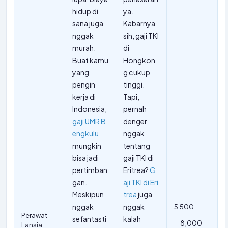
hidup di
ya.
sana juga
Kabarnya
nggak
sih, gaji TKI
murah.
di
Buat kamu
Hongkon
yang
g cukup
pengin
tinggi.
kerja di
Tapi,
Indonesia,
pernah
gaji UMR B
denger
engkulu
nggak
mungkin
tentang
bisa jadi
gaji TKI di
pertimban
Eritrea?
G
gan.
aji TKI di Eri
Meskipun
trea
juga
nggak
nggak
5,500
Perawat
sefantasti
kalah
8,000
Lansia