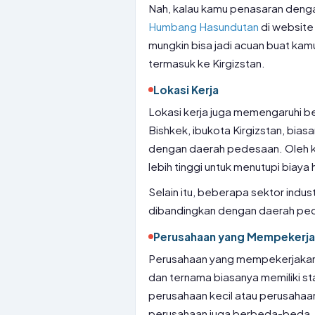
Nah, kalau kamu penasaran dengan
Humbang Hasundutan
di website 
mungkin bisa jadi acuan buat kam
termasuk ke Kirgizstan.
Lokasi Kerja
Lokasi kerja juga memengaruhi bes
Bishkek, ibukota Kirgizstan, bias
dengan daerah pedesaan. Oleh kar
lebih tinggi untuk menutupi biaya 
Selain itu, beberapa sektor indust
dibandingkan dengan daerah pe
Perusahaan yang Mempekerj
Perusahaan yang mempekerjakan 
dan ternama biasanya memiliki st
perusahaan kecil atau perusahaan b
perusahaan juga berbeda-beda, 