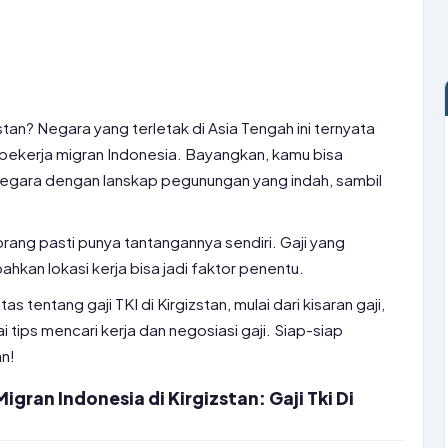
stan? Negara yang terletak di Asia Tengah ini ternyata
 pekerja migran Indonesia. Bayangkan, kamu bisa
egara dengan lanskap pegunungan yang indah, sambil
 orang pasti punya tantangannya sendiri. Gaji yang
ahkan lokasi kerja bisa jadi faktor penentu.
as tentang gaji TKI di Kirgizstan, mulai dari kisaran gaji,
 tips mencari kerja dan negosiasi gaji. Siap-siap
an!
ran Indonesia di Kirgizstan: Gaji Tki Di