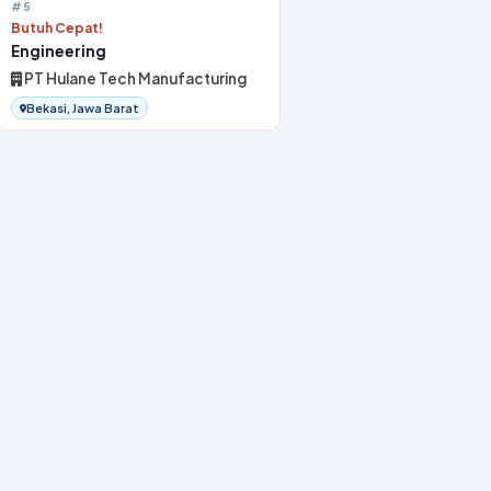
#5
Butuh Cepat!
Engineering
PT Hulane Tech Manufacturing
Bekasi, Jawa Barat