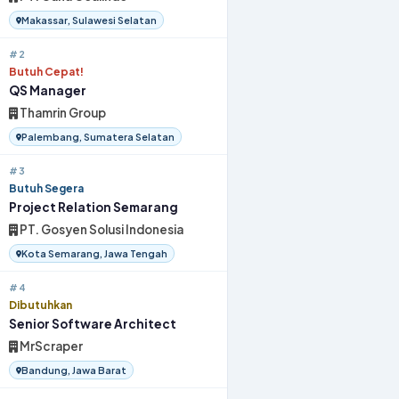
Makassar, Sulawesi Selatan
#2
Butuh Cepat!
QS Manager
Thamrin Group
Palembang, Sumatera Selatan
#3
Butuh Segera
Project Relation Semarang
PT. Gosyen Solusi Indonesia
Kota Semarang, Jawa Tengah
#4
Dibutuhkan
Senior Software Architect
MrScraper
Bandung, Jawa Barat