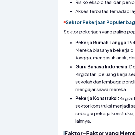
Risiko eksploitasi dan peni
Akses terbatas terhadap l
Sektor Pekerjaan Populer bagi 
Sektor pekerjaan yang paling popu
Pekerja Rumah Tangga:
Pek
Mereka biasanya bekerja di
tangga, mengasuh anak, d
Guru Bahasa Indonesia:
De
Kirgizstan, peluang kerja 
sekolah dan lembaga pendi
mengajar siswa mereka.
Pekerja Konstruksi:
Kirgiz
sektor konstruksi menjadi sa
sebagai pekerja konstruksi
lainnya.
Faktor-Faktor yang Mempen