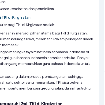
puan
ayanan kesehatan dan pendidikan
TKI di Kirgizstan
ler bagi TKI di Kirgizstan adalah:
erjaan ini menjadi pilihan utama bagi TKI di Kirgizstan.
 rumah keluarga lokal, membantu dalam pekerjaan rumah
an memasak.
ngan meningkatnya minat belajar bahasa Indonesia di
sebagai guru bahasa Indonesia semakin terbuka. Banyak
dikan yang membutuhkan guru bahasa Indonesia untuk
stan sedang dalam proses pembangunan, sehingga
lah satu sektor yang menjanjikan. TKI bisa bekerja
, membantu membangun gedung, jalan, dan infrastruktur
garuhi Gaji TKI di Kirgizstan