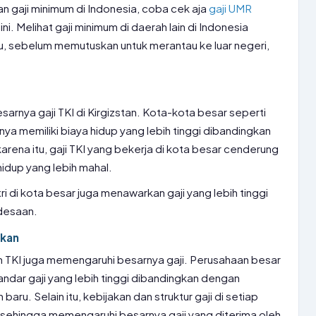
 gaji minimum di Indonesia, coba cek aja
gaji UMR
ini. Melihat gaji minimum di daerah lain di Indonesia
u, sebelum memutuskan untuk merantau ke luar negeri,
arnya gaji TKI di Kirgizstan. Kota-kota besar seperti
anya memiliki biaya hidup yang lebih tinggi dibandingkan
ena itu, gaji TKI yang bekerja di kota besar cenderung
hidup yang lebih mahal.
ri di kota besar juga menawarkan gaji yang lebih tinggi
desaan.
akan
TKI juga memengaruhi besarnya gaji. Perusahaan besar
andar gaji yang lebih tinggi dibandingkan dengan
aru. Selain itu, kebijakan dan struktur gaji di setiap
sehingga memengaruhi besarnya gaji yang diterima oleh