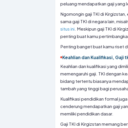
peluang mendapatkan gaji yang le
Ngomongin gaji TKI di Kirgizstan,
sama gaji TKI di negara lain, misa
situs ini
. Meskipun gaji TKI di Kirg
penting buat kamu pertimbangkan 
Penting banget buat kamu riset 
Keahlian dan Kualifikasi, Gaji t
Keahlian dan kualifikasi yang dimi
memengaruhi gaji. TKI dengan kea
bidang tertentu biasanya mendapat
tambah yang tinggi bagi perusah
Kualifikasi pendidikan formal jug
cenderung mendapatkan gaji yang
memiliki pendidikan dasar.
Gaji TKI di Kirgizstan memang berva