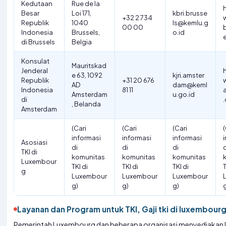
Kedutaan
Rue de la
Besar
Loi 171,
kbri.brusse
+32 2 734
w
Republik
1040
ls@kemlu.g
00 00
Indonesia
Brussels,
o.id
di Brussels
Belgia
Konsulat
Mauritskad
Jenderal
e 63, 1092
kjri.amster
Republik
+31 20 676
w
AD
dam@keml
Indonesia
81 11
Amsterdam
u.go.id
di
.
, Belanda
Amsterdam
(Cari
(Cari
(Cari
(
informasi
informasi
informasi
Asosiasi
di
di
di
d
TKI di
komunitas
komunitas
komunitas
Luxembour
TKI di
TKI di
TKI di
T
g
Luxembour
Luxembour
Luxembour
g)
g)
g)
Layanan dan Program untuk TKI, Gaji tki di luxembour
Pemerintah Luxembourg dan beberapa organisasi menyediakan 