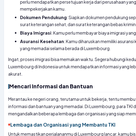
perlu mendapatkan persetujuan kerja dari perusahaan yan
mempekerjakan kamu.
Dokumen Pendukung
: Siapkan dokumen pendukung sepe
surat keterangan sehat, dan surat keterangan bebas krimin
Biaya Imigrasi
: Kamu perlu membayar biaya imigrasi yang
Asuransi Kesehatan
: Kamu diharuskan memiliki asuransi
yang memadai selama berada di Luxembourg.
Ingat, proses imigrasi bisa memakan waktu. Segera hubungi ked
Luxembourg di Indonesia untuk mendapatkan informasi yang lebi
akurat.
Mencari Informasi dan Bantuan
Merantau ke negeri orang, terutama untuk bekerja, tentu memb
informasi dan bantuan yang memadai. Di Luxembourg, para TKI 
mengandalkan beberapa lembaga dan organisasi yang siap mem
Lembaga dan Organisasi yang Membantu TKI
Untuk memastikan perjalananmu di Luxembourg lancar, kamu bis