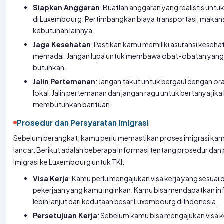
Siapkan Anggaran
: Buatlah anggaran yang realistis untu
di Luxembourg. Pertimbangkan biaya transportasi, makan
kebutuhan lainnya.
Jaga Kesehatan
: Pastikan kamu memiliki asuransi keseh
memadai. Jangan lupa untuk membawa obat-obatan yan
butuhkan.
Jalin Pertemanan
: Jangan takut untuk bergaul dengan o
lokal. Jalin pertemanan dan jangan ragu untuk bertanya jik
membutuhkan bantuan.
Prosedur dan Persyaratan Imigrasi
Sebelum berangkat, kamu perlu memastikan proses imigrasi kam
lancar. Berikut adalah beberapa informasi tentang prosedur dan
imigrasi ke Luxembourg untuk TKI:
Visa Kerja
: Kamu perlu mengajukan visa kerja yang sesuai 
pekerjaan yang kamu inginkan. Kamu bisa mendapatkan in
lebih lanjut dari kedutaan besar Luxembourg di Indonesia.
Persetujuan Kerja
: Sebelum kamu bisa mengajukan visa k