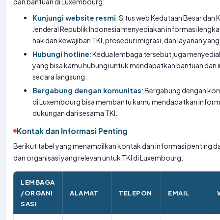
dan bantuan di Luxembourg:
Kunjungi website resmi
: Situs web Kedutaan Besar dan 
Jenderal Republik Indonesia menyediakan informasi lengk
hak dan kewajiban TKI, prosedur imigrasi, dan layanan yang
Hubungi hotline
: Kedua lembaga tersebut juga menyedia
yang bisa kamu hubungi untuk mendapatkan bantuan dan 
secara langsung.
Bergabung dengan komunitas
: Bergabung dengan kom
di Luxembourg bisa membantu kamu mendapatkan inform
dukungan dari sesama TKI.
Kontak dan Informasi Penting
Berikut tabel yang menampilkan kontak dan informasi penting d
dan organisasi yang relevan untuk TKI di Luxembourg:
LEMBAGA
/ORGANI
ALAMAT
TELEPON
EMAIL
SASI