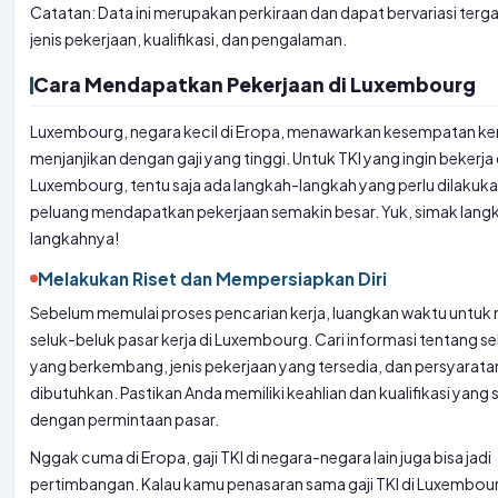
Catatan: Data ini merupakan perkiraan dan dapat bervariasi ter
jenis pekerjaan, kualifikasi, dan pengalaman.
Cara Mendapatkan Pekerjaan di Luxembourg
Luxembourg, negara kecil di Eropa, menawarkan kesempatan ker
menjanjikan dengan gaji yang tinggi. Untuk TKI yang ingin bekerja 
Luxembourg, tentu saja ada langkah-langkah yang perlu dilakuka
peluang mendapatkan pekerjaan semakin besar. Yuk, simak lang
langkahnya!
Melakukan Riset dan Mempersiapkan Diri
Sebelum memulai proses pencarian kerja, luangkan waktu untu
seluk-beluk pasar kerja di Luxembourg. Cari informasi tentang se
yang berkembang, jenis pekerjaan yang tersedia, dan persyarata
dibutuhkan. Pastikan Anda memiliki keahlian dan kualifikasi yang 
dengan permintaan pasar.
Nggak cuma di Eropa, gaji TKI di negara-negara lain juga bisa jadi
pertimbangan. Kalau kamu penasaran sama gaji TKI di Luxembou