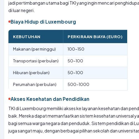
jadi pertimbangan utama bagi TKI yang ingin mencari penghidupan
di luar negeri.
Biaya Hidup di Luxembourg
KEBUTUHAN
PERKIRAAN BIAYA (EURO)
Makanan (per minggu)
100-150
Transportasi (per bulan)
50-100
Hiburan (per bulan)
50-100
Perumahan (per bulan)
500-1000
Akses Kesehatan dan Pendidikan
TKI di Luxembourg memiliki akses ke layanan kesehatan dan pen
baik. Mereka dapat memanfaatkan sistem kesehatan universal ya
bagi semua warga negara dan penduduk. Sistem pendidikan di 
juga sangat maju, dengan berbagai pilihan sekolah dan universita