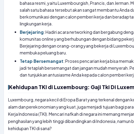
bahasa resmi, yaitu Luxembourgish, Prancis, dan Jerman. 
salah satu bahasa tersebut akan sangat membantu Anda d
berkomunikasi dengan calon pemberi kerja dan beradapta
lingkungan kerja.
Berjejaring
: Hadiri acara networking dan bergabung den
komunitas online yang berhubungan dengan bidang pekerj
Berjejaring dengan orang-orang yang bekerja di Luxembo
membuka peluang baru.
Tetap Bersemangat
: Proses pencarian kerja bisa mema
jadi tetaplah bersemangat dan jangan mudah menyerah. Pe
dan tunjukkan antusiasme Anda kepada calon pemberi kerj
Kehidupan TKI di Luxembourg: Gaji Tki Di Lux
Luxembourg, negara kecil di Eropa Barat yang terkenal dengan 
alam dan perekonomian yang kuat, juga menjadi tujuan bagi par
Kerja Indonesia (TKI). Mencari nafkah di negara ini memang menja
penghasilan yang lebih tinggi dibandingkan di Indonesia, namun
kehidupan TKI di sana?