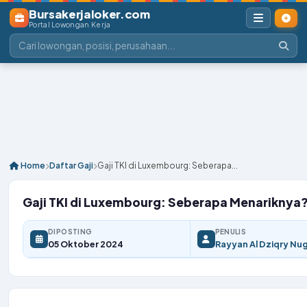
Bursakerjaloker.com
Portal Lowongan Kerja
Home
Daftar Gaji
Gaji TKI di Luxembourg: Seberapa...
Gaji TKI di Luxembourg: Seberapa Menariknya
DIPOSTING
PENULIS
05 Oktober 2024
Rayyan Al Dziqry Nu