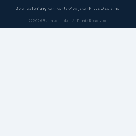
Beranda
Tentang Kami
Kontak
Kebijakan Privasi
Disclaimer
© 2026 Bursakerjaloker. All Rights Reserved.