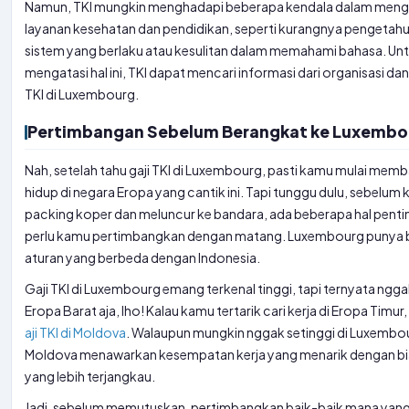
Namun, TKI mungkin menghadapi beberapa kendala dalam men
layanan kesehatan dan pendidikan, seperti kurangnya pengetah
sistem yang berlaku atau kesulitan dalam memahami bahasa. Un
mengatasi hal ini, TKI dapat mencari informasi dari organisasi d
TKI di Luxembourg.
Pertimbangan Sebelum Berangkat ke Luxembo
Nah, setelah tahu gaji TKI di Luxembourg, pasti kamu mulai me
hidup di negara Eropa yang cantik ini. Tapi tunggu dulu, sebelum
packing koper dan meluncur ke bandara, ada beberapa hal penti
perlu kamu pertimbangkan dengan matang. Luxembourg punya 
aturan yang berbeda dengan Indonesia.
Gaji TKI di Luxembourg emang terkenal tinggi, tapi ternyata ngg
Eropa Barat aja, lho! Kalau kamu tertarik cari kerja di Eropa Timu
aji TKI di Moldova
. Walaupun mungkin nggak setinggi di Luxembo
Moldova menawarkan kesempatan kerja yang menarik dengan bi
yang lebih terjangkau.
Jadi, sebelum memutuskan, pertimbangkan baik-baik mana yang