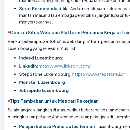
memiliki visa yang memungkinkan Anda untuk bekerja di L
Surat Rekomendasi
: Jika Anda memiliki surat rekomendas
mantan atasan atau lembaga pendidikan, jangan lupa untu
menyertakannya.
Contoh Situs Web dan Platform Pencarian Kerja di L
Berikut beberapa contoh situs web dan platform pencarian kerja
Luxembourg yang relevan untuk TKI:
Indeed Luxembourg
:
LinkedIn
:
https://www.linkedin.com/
StepStone Luxembourg
:
https://www.stepstone.lu/
Monster Luxembourg
:
Jobrapido Luxembourg
:
Tips Tambahan untuk Mencari Pekerjaan
Selain langkah-langkah di atas, berikut beberapa tips tambahan 
meningkatkan peluang Anda mendapatkan pekerjaan di Luxemb
Pelajari Bahasa Prancis atau Jerman
: Luxembourg memil